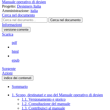
Manuale operativo di design
Progetto:
Designers Italia
Amministrazione:
italia
Cerca nel documento
Cerca nel documento
Informazioni
versione-corrente
Scarica
pdf
html
epub
Sorgente
Azioni
indice dei contenuti
Sommario
1. Scopo, destinatari e uso del Manuale operativo di design
1.1. Versionamento e storico
1.2. Consultazione del manuale
1.3. Contribuisci al manuale