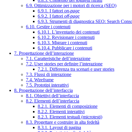
6.8.3. Consenso dei soggetti ritratti
6.9. Ottimizzazione per i motori di ricerca (SEO)
6.9.1. I fattori
on-page
6.9.2. I fattori
off-page
6.9.3. Strumenti di diagnostica SEO: Search Cons
6.10. Gestire i contenuti
6.10.1. L’inventario dei contenuti
6.10.2. Revisionare i contenuti
6.10.3. Migrare i contenuti
6.10.4. Pubblicare i contenuti
7. Progettazione dell’interazione
7.1. Caratteristiche dell’interazione
7.2. User stories per definire l’interazione
7.2.1. Differenza tra scenari e user stories
7.3. Flussi di interazione
7.4. Wireframe
7.5. Prototipi interattivi
8. Progettazione dell’interfaccia
8.1. Obiettivi dell’interfaccia
8.2. Elementi dell’interfaccia
8.2.1. Elementi di composizione
8.2.2. Elementi interattivi
8.2.3. Elementi testuali (microtesti)
8.3. Progettare e costruire in alta fedeltà
8.3.1. Layout di pagina