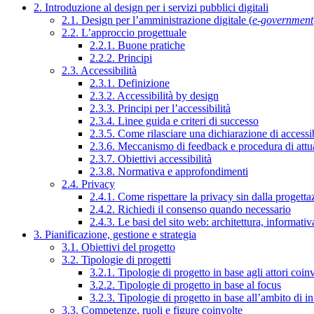
2. Introduzione al design per i servizi pubblici digitali
2.1. Design per l’amministrazione digitale (
e-government
2.2. L’approccio progettuale
2.2.1. Buone pratiche
2.2.2. Principi
2.3. Accessibilità
2.3.1. Definizione
2.3.2. Accessibilità by design
2.3.3. Principi per l’accessibilità
2.3.4. Linee guida e criteri di successo
2.3.5. Come rilasciare una dichiarazione di accessib
2.3.6. Meccanismo di feedback e procedura di attu
2.3.7. Obiettivi accessibilità
2.3.8. Normativa e approfondimenti
2.4. Privacy
2.4.1. Come rispettare la privacy sin dalla progettaz
2.4.2. Richiedi il consenso quando necessario
2.4.3. Le basi del sito web: architettura, informati
3. Pianificazione, gestione e strategia
3.1. Obiettivi del progetto
3.2. Tipologie di progetti
3.2.1. Tipologie di progetto in base agli attori coinv
3.2.2. Tipologie di progetto in base al focus
3.2.3. Tipologie di progetto in base all’ambito di i
3.3. Competenze, ruoli e figure coinvolte