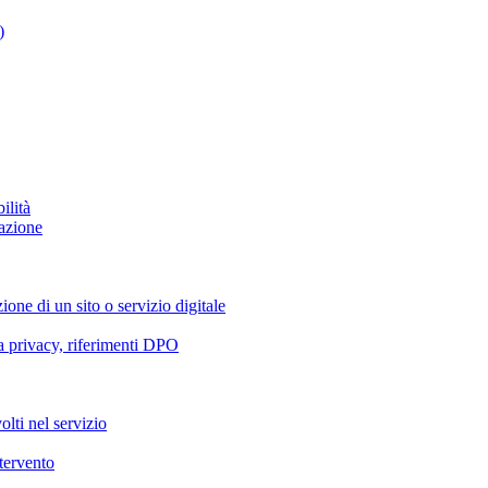
)
ilità
azione
ione di un sito o servizio digitale
va privacy, riferimenti DPO
olti nel servizio
ntervento