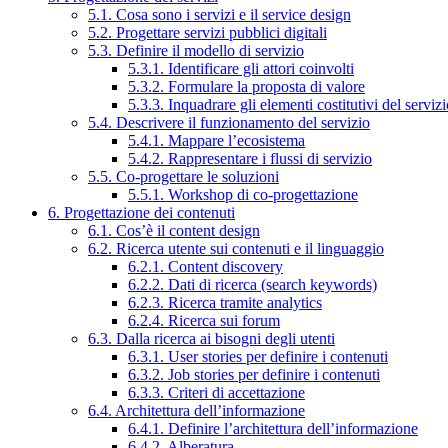
5.1. Cosa sono i servizi e il service design
5.2. Progettare servizi pubblici digitali
5.3. Definire il modello di servizio
5.3.1. Identificare gli attori coinvolti
5.3.2. Formulare la proposta di valore
5.3.3. Inquadrare gli elementi costitutivi del serviz
5.4. Descrivere il funzionamento del servizio
5.4.1. Mappare l’ecosistema
5.4.2. Rappresentare i flussi di servizio
5.5. Co-progettare le soluzioni
5.5.1. Workshop di co-progettazione
6. Progettazione dei contenuti
6.1. Cos’è il content design
6.2. Ricerca utente sui contenuti e il linguaggio
6.2.1. Content discovery
6.2.2. Dati di ricerca (search keywords)
6.2.3. Ricerca tramite analytics
6.2.4. Ricerca sui forum
6.3. Dalla ricerca ai bisogni degli utenti
6.3.1. User stories per definire i contenuti
6.3.2. Job stories per definire i contenuti
6.3.3. Criteri di accettazione
6.4. Architettura dell’informazione
6.4.1. Definire l’architettura dell’informazione
6.4.2. Alberatura