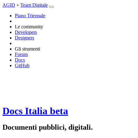
AGID
+
Team Digitale
Piano Triennale
Le community
Developers
Designers
Gli strumenti
Forum
Docs
GitHub
Docs Italia
beta
Documenti pubblici, digitali.