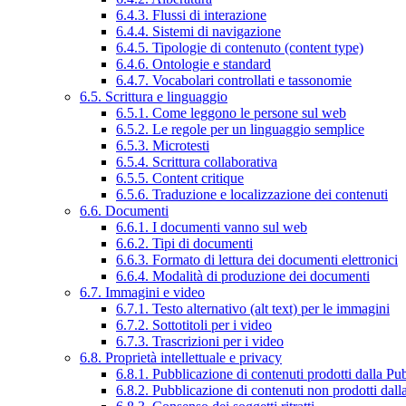
6.4.3. Flussi di interazione
6.4.4. Sistemi di navigazione
6.4.5. Tipologie di contenuto (content type)
6.4.6. Ontologie e standard
6.4.7. Vocabolari controllati e tassonomie
6.5. Scrittura e linguaggio
6.5.1. Come leggono le persone sul web
6.5.2. Le regole per un linguaggio semplice
6.5.3. Microtesti
6.5.4. Scrittura collaborativa
6.5.5. Content critique
6.5.6. Traduzione e localizzazione dei contenuti
6.6. Documenti
6.6.1. I documenti vanno sul web
6.6.2. Tipi di documenti
6.6.3. Formato di lettura dei documenti elettronici
6.6.4. Modalità di produzione dei documenti
6.7. Immagini e video
6.7.1. Testo alternativo (alt text) per le immagini
6.7.2. Sottotitoli per i video
6.7.3. Trascrizioni per i video
6.8. Proprietà intellettuale e privacy
6.8.1. Pubblicazione di contenuti prodotti dalla P
6.8.2. Pubblicazione di contenuti non prodotti dal