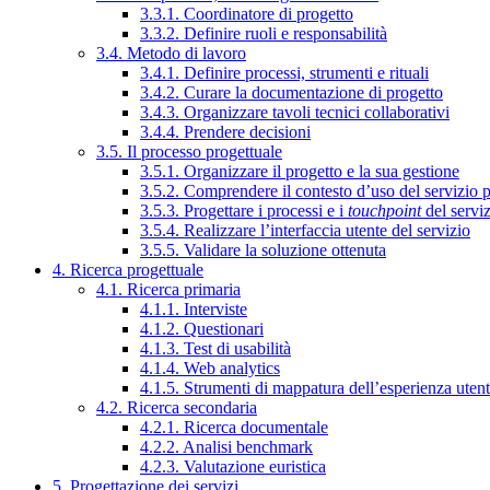
3.3.1. Coordinatore di progetto
3.3.2. Definire ruoli e responsabilità
3.4. Metodo di lavoro
3.4.1. Definire processi, strumenti e rituali
3.4.2. Curare la documentazione di progetto
3.4.3. Organizzare tavoli tecnici collaborativi
3.4.4. Prendere decisioni
3.5. Il processo progettuale
3.5.1. Organizzare il progetto e la sua gestione
3.5.2. Comprendere il contesto d’uso del servizio 
3.5.3. Progettare i processi e i
touchpoint
del servi
3.5.4. Realizzare l’interfaccia utente del servizio
3.5.5. Validare la soluzione ottenuta
4. Ricerca progettuale
4.1. Ricerca primaria
4.1.1. Interviste
4.1.2. Questionari
4.1.3. Test di usabilità
4.1.4. Web analytics
4.1.5. Strumenti di mappatura dell’esperienza uten
4.2. Ricerca secondaria
4.2.1. Ricerca documentale
4.2.2. Analisi benchmark
4.2.3. Valutazione euristica
5. Progettazione dei servizi