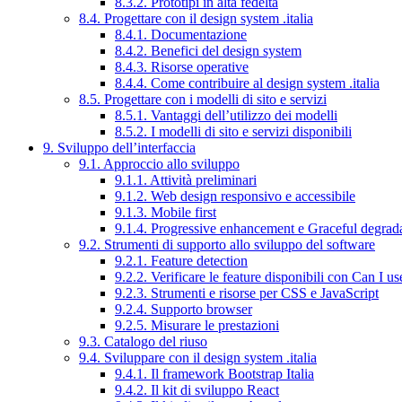
8.3.2. Prototipi in alta fedeltà
8.4. Progettare con il design system .italia
8.4.1. Documentazione
8.4.2. Benefici del design system
8.4.3. Risorse operative
8.4.4. Come contribuire al design system .italia
8.5. Progettare con i modelli di sito e servizi
8.5.1. Vantaggi dell’utilizzo dei modelli
8.5.2. I modelli di sito e servizi disponibili
9. Sviluppo dell’interfaccia
9.1. Approccio allo sviluppo
9.1.1. Attività preliminari
9.1.2. Web design responsivo e accessibile
9.1.3. Mobile first
9.1.4. Progressive enhancement e Graceful degrad
9.2. Strumenti di supporto allo sviluppo del software
9.2.1. Feature detection
9.2.2. Verificare le feature disponibili con Can I us
9.2.3. Strumenti e risorse per CSS e JavaScript
9.2.4. Supporto browser
9.2.5. Misurare le prestazioni
9.3. Catalogo del riuso
9.4. Sviluppare con il design system .italia
9.4.1. Il framework Bootstrap Italia
9.4.2. Il kit di sviluppo React