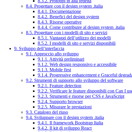
8.3.2. Prototipi in alta fedeltà
8.4. Progettare con il design system .italia
8.4.1. Documentazione
8.4.2. Benefici del design system
8.4.3. Risorse operative
8.4.4. Come contribuire al design system .italia
8.5. Progettare con i modelli di sito e servizi
8.5.1. Vantaggi dell’utilizzo dei modelli
8.5.2. I modelli di sito e servizi disponibili
9. Sviluppo dell’interfaccia
9.1. Approccio allo sviluppo
9.1.1. Attività preliminari
9.1.2. Web design responsivo e accessibile
9.1.3. Mobile first
9.1.4. Progressive enhancement e Graceful degrad
9.2. Strumenti di supporto allo sviluppo del software
9.2.1. Feature detection
9.2.2. Verificare le feature disponibili con Can I us
9.2.3. Strumenti e risorse per CSS e JavaScript
9.2.4. Supporto browser
9.2.5. Misurare le prestazioni
9.3. Catalogo del riuso
9.4. Sviluppare con il design system .italia
9.4.1. Il framework Bootstrap Italia
9.4.2. Il kit di sviluppo React