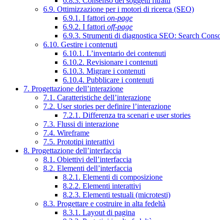
6.8.3. Consenso dei soggetti ritratti
6.9. Ottimizzazione per i motori di ricerca (SEO)
6.9.1. I fattori
on-page
6.9.2. I fattori
off-page
6.9.3. Strumenti di diagnostica SEO: Search Cons
6.10. Gestire i contenuti
6.10.1. L’inventario dei contenuti
6.10.2. Revisionare i contenuti
6.10.3. Migrare i contenuti
6.10.4. Pubblicare i contenuti
7. Progettazione dell’interazione
7.1. Caratteristiche dell’interazione
7.2. User stories per definire l’interazione
7.2.1. Differenza tra scenari e user stories
7.3. Flussi di interazione
7.4. Wireframe
7.5. Prototipi interattivi
8. Progettazione dell’interfaccia
8.1. Obiettivi dell’interfaccia
8.2. Elementi dell’interfaccia
8.2.1. Elementi di composizione
8.2.2. Elementi interattivi
8.2.3. Elementi testuali (microtesti)
8.3. Progettare e costruire in alta fedeltà
8.3.1. Layout di pagina