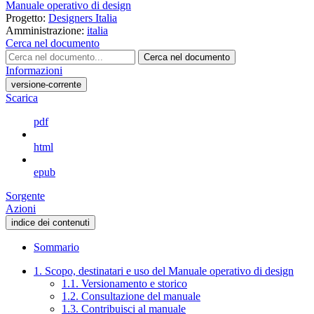
Manuale operativo di design
Progetto:
Designers Italia
Amministrazione:
italia
Cerca nel documento
Cerca nel documento
Informazioni
versione-corrente
Scarica
pdf
html
epub
Sorgente
Azioni
indice dei contenuti
Sommario
1. Scopo, destinatari e uso del Manuale operativo di design
1.1. Versionamento e storico
1.2. Consultazione del manuale
1.3. Contribuisci al manuale