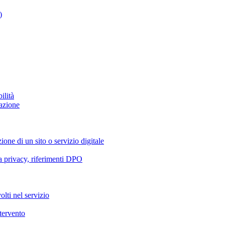
)
ilità
azione
ione di un sito o servizio digitale
va privacy, riferimenti DPO
olti nel servizio
ntervento