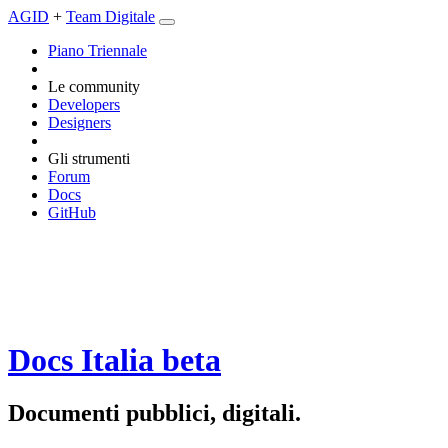
AGID
+
Team Digitale
Piano Triennale
Le community
Developers
Designers
Gli strumenti
Forum
Docs
GitHub
Docs Italia
beta
Documenti pubblici, digitali.