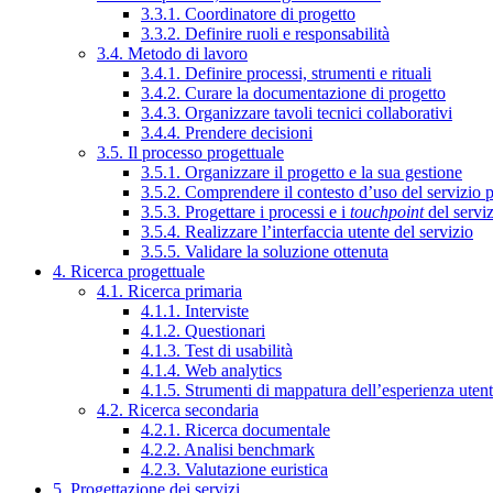
3.3.1. Coordinatore di progetto
3.3.2. Definire ruoli e responsabilità
3.4. Metodo di lavoro
3.4.1. Definire processi, strumenti e rituali
3.4.2. Curare la documentazione di progetto
3.4.3. Organizzare tavoli tecnici collaborativi
3.4.4. Prendere decisioni
3.5. Il processo progettuale
3.5.1. Organizzare il progetto e la sua gestione
3.5.2. Comprendere il contesto d’uso del servizio 
3.5.3. Progettare i processi e i
touchpoint
del servi
3.5.4. Realizzare l’interfaccia utente del servizio
3.5.5. Validare la soluzione ottenuta
4. Ricerca progettuale
4.1. Ricerca primaria
4.1.1. Interviste
4.1.2. Questionari
4.1.3. Test di usabilità
4.1.4. Web analytics
4.1.5. Strumenti di mappatura dell’esperienza uten
4.2. Ricerca secondaria
4.2.1. Ricerca documentale
4.2.2. Analisi benchmark
4.2.3. Valutazione euristica
5. Progettazione dei servizi