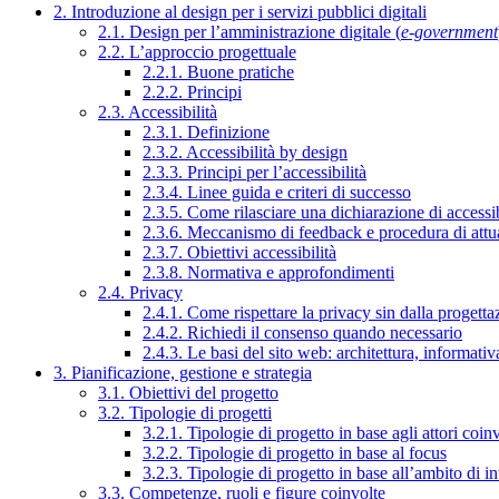
2. Introduzione al design per i servizi pubblici digitali
2.1. Design per l’amministrazione digitale (
e-government
2.2. L’approccio progettuale
2.2.1. Buone pratiche
2.2.2. Principi
2.3. Accessibilità
2.3.1. Definizione
2.3.2. Accessibilità by design
2.3.3. Principi per l’accessibilità
2.3.4. Linee guida e criteri di successo
2.3.5. Come rilasciare una dichiarazione di accessib
2.3.6. Meccanismo di feedback e procedura di attu
2.3.7. Obiettivi accessibilità
2.3.8. Normativa e approfondimenti
2.4. Privacy
2.4.1. Come rispettare la privacy sin dalla progettaz
2.4.2. Richiedi il consenso quando necessario
2.4.3. Le basi del sito web: architettura, informati
3. Pianificazione, gestione e strategia
3.1. Obiettivi del progetto
3.2. Tipologie di progetti
3.2.1. Tipologie di progetto in base agli attori coinv
3.2.2. Tipologie di progetto in base al focus
3.2.3. Tipologie di progetto in base all’ambito di i
3.3. Competenze, ruoli e figure coinvolte