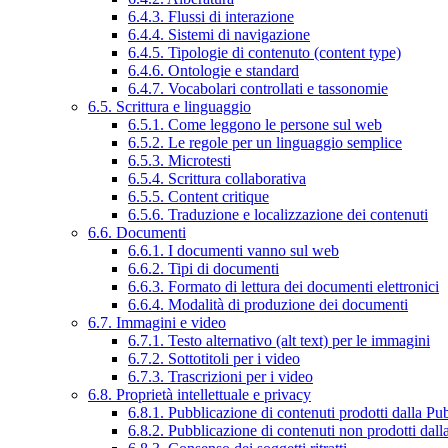
6.4.3. Flussi di interazione
6.4.4. Sistemi di navigazione
6.4.5. Tipologie di contenuto (content type)
6.4.6. Ontologie e standard
6.4.7. Vocabolari controllati e tassonomie
6.5. Scrittura e linguaggio
6.5.1. Come leggono le persone sul web
6.5.2. Le regole per un linguaggio semplice
6.5.3. Microtesti
6.5.4. Scrittura collaborativa
6.5.5. Content critique
6.5.6. Traduzione e localizzazione dei contenuti
6.6. Documenti
6.6.1. I documenti vanno sul web
6.6.2. Tipi di documenti
6.6.3. Formato di lettura dei documenti elettronici
6.6.4. Modalità di produzione dei documenti
6.7. Immagini e video
6.7.1. Testo alternativo (alt text) per le immagini
6.7.2. Sottotitoli per i video
6.7.3. Trascrizioni per i video
6.8. Proprietà intellettuale e privacy
6.8.1. Pubblicazione di contenuti prodotti dalla P
6.8.2. Pubblicazione di contenuti non prodotti dal