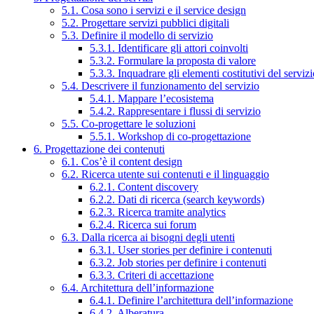
5.1. Cosa sono i servizi e il service design
5.2. Progettare servizi pubblici digitali
5.3. Definire il modello di servizio
5.3.1. Identificare gli attori coinvolti
5.3.2. Formulare la proposta di valore
5.3.3. Inquadrare gli elementi costitutivi del serviz
5.4. Descrivere il funzionamento del servizio
5.4.1. Mappare l’ecosistema
5.4.2. Rappresentare i flussi di servizio
5.5. Co-progettare le soluzioni
5.5.1. Workshop di co-progettazione
6. Progettazione dei contenuti
6.1. Cos’è il content design
6.2. Ricerca utente sui contenuti e il linguaggio
6.2.1. Content discovery
6.2.2. Dati di ricerca (search keywords)
6.2.3. Ricerca tramite analytics
6.2.4. Ricerca sui forum
6.3. Dalla ricerca ai bisogni degli utenti
6.3.1. User stories per definire i contenuti
6.3.2. Job stories per definire i contenuti
6.3.3. Criteri di accettazione
6.4. Architettura dell’informazione
6.4.1. Definire l’architettura dell’informazione
6.4.2. Alberatura