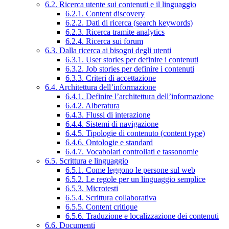
6.2. Ricerca utente sui contenuti e il linguaggio
6.2.1. Content discovery
6.2.2. Dati di ricerca (search keywords)
6.2.3. Ricerca tramite analytics
6.2.4. Ricerca sui forum
6.3. Dalla ricerca ai bisogni degli utenti
6.3.1. User stories per definire i contenuti
6.3.2. Job stories per definire i contenuti
6.3.3. Criteri di accettazione
6.4. Architettura dell’informazione
6.4.1. Definire l’architettura dell’informazione
6.4.2. Alberatura
6.4.3. Flussi di interazione
6.4.4. Sistemi di navigazione
6.4.5. Tipologie di contenuto (content type)
6.4.6. Ontologie e standard
6.4.7. Vocabolari controllati e tassonomie
6.5. Scrittura e linguaggio
6.5.1. Come leggono le persone sul web
6.5.2. Le regole per un linguaggio semplice
6.5.3. Microtesti
6.5.4. Scrittura collaborativa
6.5.5. Content critique
6.5.6. Traduzione e localizzazione dei contenuti
6.6. Documenti