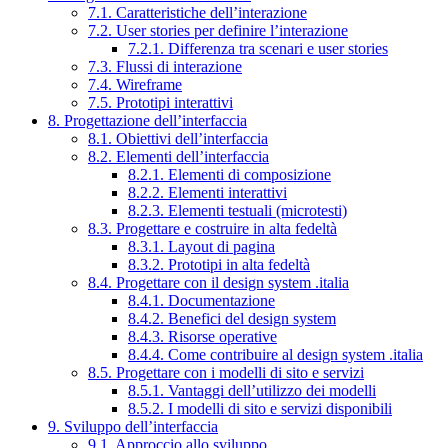
7.1. Caratteristiche dell’interazione
7.2. User stories per definire l’interazione
7.2.1. Differenza tra scenari e user stories
7.3. Flussi di interazione
7.4. Wireframe
7.5. Prototipi interattivi
8. Progettazione dell’interfaccia
8.1. Obiettivi dell’interfaccia
8.2. Elementi dell’interfaccia
8.2.1. Elementi di composizione
8.2.2. Elementi interattivi
8.2.3. Elementi testuali (microtesti)
8.3. Progettare e costruire in alta fedeltà
8.3.1. Layout di pagina
8.3.2. Prototipi in alta fedeltà
8.4. Progettare con il design system .italia
8.4.1. Documentazione
8.4.2. Benefici del design system
8.4.3. Risorse operative
8.4.4. Come contribuire al design system .italia
8.5. Progettare con i modelli di sito e servizi
8.5.1. Vantaggi dell’utilizzo dei modelli
8.5.2. I modelli di sito e servizi disponibili
9. Sviluppo dell’interfaccia
9.1. Approccio allo sviluppo