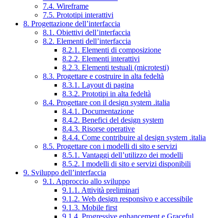
7.4. Wireframe
7.5. Prototipi interattivi
8. Progettazione dell’interfaccia
8.1. Obiettivi dell’interfaccia
8.2. Elementi dell’interfaccia
8.2.1. Elementi di composizione
8.2.2. Elementi interattivi
8.2.3. Elementi testuali (microtesti)
8.3. Progettare e costruire in alta fedeltà
8.3.1. Layout di pagina
8.3.2. Prototipi in alta fedeltà
8.4. Progettare con il design system .italia
8.4.1. Documentazione
8.4.2. Benefici del design system
8.4.3. Risorse operative
8.4.4. Come contribuire al design system .italia
8.5. Progettare con i modelli di sito e servizi
8.5.1. Vantaggi dell’utilizzo dei modelli
8.5.2. I modelli di sito e servizi disponibili
9. Sviluppo dell’interfaccia
9.1. Approccio allo sviluppo
9.1.1. Attività preliminari
9.1.2. Web design responsivo e accessibile
9.1.3. Mobile first
9.1.4. Progressive enhancement e Graceful