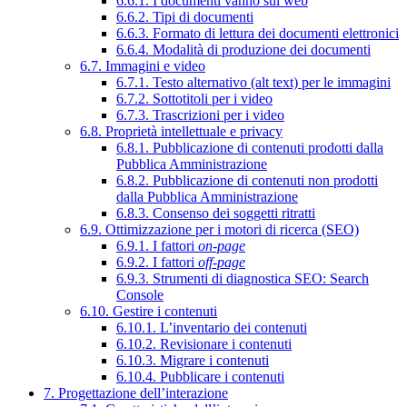
6.6.1. I documenti vanno sul web
6.6.2. Tipi di documenti
6.6.3. Formato di lettura dei documenti elettronici
6.6.4. Modalità di produzione dei documenti
6.7. Immagini e video
6.7.1. Testo alternativo (alt text) per le immagini
6.7.2. Sottotitoli per i video
6.7.3. Trascrizioni per i video
6.8. Proprietà intellettuale e privacy
6.8.1. Pubblicazione di contenuti prodotti dalla
Pubblica Amministrazione
6.8.2. Pubblicazione di contenuti non prodotti
dalla Pubblica Amministrazione
6.8.3. Consenso dei soggetti ritratti
6.9. Ottimizzazione per i motori di ricerca (SEO)
6.9.1. I fattori
on-page
6.9.2. I fattori
off-page
6.9.3. Strumenti di diagnostica SEO: Search
Console
6.10. Gestire i contenuti
6.10.1. L’inventario dei contenuti
6.10.2. Revisionare i contenuti
6.10.3. Migrare i contenuti
6.10.4. Pubblicare i contenuti
7. Progettazione dell’interazione