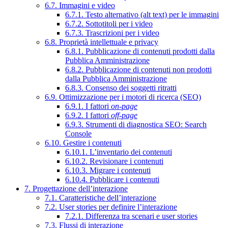
6.7. Immagini e video
6.7.1. Testo alternativo (alt text) per le immagini
6.7.2. Sottotitoli per i video
6.7.3. Trascrizioni per i video
6.8. Proprietà intellettuale e privacy
6.8.1. Pubblicazione di contenuti prodotti dalla
Pubblica Amministrazione
6.8.2. Pubblicazione di contenuti non prodotti
dalla Pubblica Amministrazione
6.8.3. Consenso dei soggetti ritratti
6.9. Ottimizzazione per i motori di ricerca (SEO)
6.9.1. I fattori
on-page
6.9.2. I fattori
off-page
6.9.3. Strumenti di diagnostica SEO: Search
Console
6.10. Gestire i contenuti
6.10.1. L’inventario dei contenuti
6.10.2. Revisionare i contenuti
6.10.3. Migrare i contenuti
6.10.4. Pubblicare i contenuti
7. Progettazione dell’interazione
7.1. Caratteristiche dell’interazione
7.2. User stories per definire l’interazione
7.2.1. Differenza tra scenari e user stories
7.3. Flussi di interazione