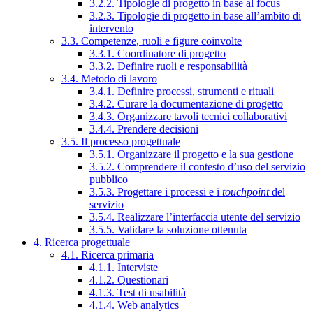
3.2.2. Tipologie di progetto in base al focus
3.2.3. Tipologie di progetto in base all’ambito di
intervento
3.3. Competenze, ruoli e figure coinvolte
3.3.1. Coordinatore di progetto
3.3.2. Definire ruoli e responsabilità
3.4. Metodo di lavoro
3.4.1. Definire processi, strumenti e rituali
3.4.2. Curare la documentazione di progetto
3.4.3. Organizzare tavoli tecnici collaborativi
3.4.4. Prendere decisioni
3.5. Il processo progettuale
3.5.1. Organizzare il progetto e la sua gestione
3.5.2. Comprendere il contesto d’uso del servizio
pubblico
3.5.3. Progettare i processi e i
touchpoint
del
servizio
3.5.4. Realizzare l’interfaccia utente del servizio
3.5.5. Validare la soluzione ottenuta
4. Ricerca progettuale
4.1. Ricerca primaria
4.1.1. Interviste
4.1.2. Questionari
4.1.3. Test di usabilità
4.1.4. Web analytics