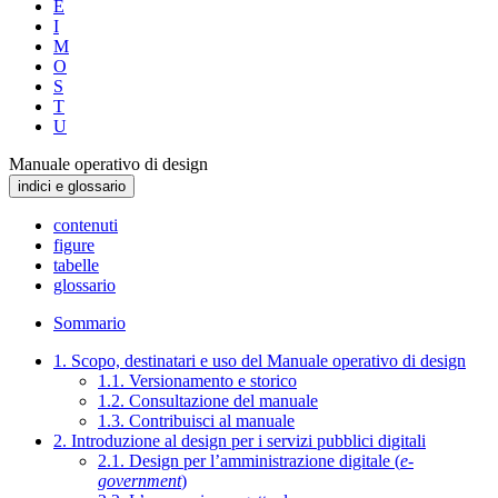
E
I
M
O
S
T
U
Manuale operativo di design
indici e glossario
contenuti
figure
tabelle
glossario
Sommario
1. Scopo, destinatari e uso del Manuale operativo di design
1.1. Versionamento e storico
1.2. Consultazione del manuale
1.3. Contribuisci al manuale
2. Introduzione al design per i servizi pubblici digitali
2.1. Design per l’amministrazione digitale (
e-
government
)