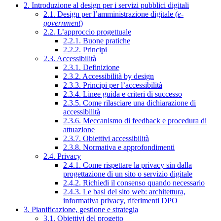
2. Introduzione al design per i servizi pubblici digitali
2.1. Design per l’amministrazione digitale (
e-
government
)
2.2. L’approccio progettuale
2.2.1. Buone pratiche
2.2.2. Principi
2.3. Accessibilità
2.3.1. Definizione
2.3.2. Accessibilità by design
2.3.3. Principi per l’accessibilità
2.3.4. Linee guida e criteri di successo
2.3.5. Come rilasciare una dichiarazione di
accessibilità
2.3.6. Meccanismo di feedback e procedura di
attuazione
2.3.7. Obiettivi accessibilità
2.3.8. Normativa e approfondimenti
2.4. Privacy
2.4.1. Come rispettare la privacy sin dalla
progettazione di un sito o servizio digitale
2.4.2. Richiedi il consenso quando necessario
2.4.3. Le basi del sito web: architettura,
informativa privacy, riferimenti DPO
3. Pianificazione, gestione e strategia
3.1. Obiettivi del progetto