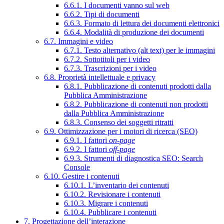
6.6.1. I documenti vanno sul web
6.6.2. Tipi di documenti
6.6.3. Formato di lettura dei documenti elettronici
6.6.4. Modalità di produzione dei documenti
6.7. Immagini e video
6.7.1. Testo alternativo (alt text) per le immagini
6.7.2. Sottotitoli per i video
6.7.3. Trascrizioni per i video
6.8. Proprietà intellettuale e privacy
6.8.1. Pubblicazione di contenuti prodotti dalla
Pubblica Amministrazione
6.8.2. Pubblicazione di contenuti non prodotti
dalla Pubblica Amministrazione
6.8.3. Consenso dei soggetti ritratti
6.9. Ottimizzazione per i motori di ricerca (SEO)
6.9.1. I fattori
on-page
6.9.2. I fattori
off-page
6.9.3. Strumenti di diagnostica SEO: Search
Console
6.10. Gestire i contenuti
6.10.1. L’inventario dei contenuti
6.10.2. Revisionare i contenuti
6.10.3. Migrare i contenuti
6.10.4. Pubblicare i contenuti
7. Progettazione dell’interazione