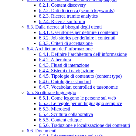
6.2.1. Content discovery
6.2.2. Dati di ricerca (search keywords)
6.2.3. Ricerca tramite analytics
6.2.4. Ricerca sui forum
6.3. Dalla ricerca ai bisogni degli utenti
6.3.1. User stories per definire i contenuti
6.3.2. Job stories per definire i contenuti
6.3.3. Criteri di accettazione
6.4. Architettura dell’informazione
6.4.1. Definire l’architettura dell’informazione
6.4.2. Alberatura
6.4.3. Flussi di interazione
6.4.4. Sistemi di navigazione
6.4.5. Tipologie di contenuto (content type)
6.4.6. Ontologie e standard
6.4.7. Vocabolari controllati e tassonomie
6.5. Scrittura e linguaggio
6.5.1. Come leggono le persone sul web
6.5.2. Le regole per un linguaggio semplice
6.5.3. Microtesti
6.5.4. Scrittura collaborativa
6.5.5. Content critique
6.5.6. Traduzione e localizzazione dei contenuti
6.6. Documenti