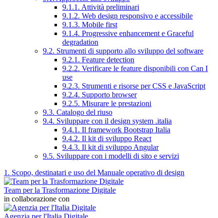
9.1.1. Attività preliminari
9.1.2. Web design responsivo e accessibile
9.1.3. Mobile first
9.1.4. Progressive enhancement e Graceful
degradation
9.2. Strumenti di supporto allo sviluppo del software
9.2.1. Feature detection
9.2.2. Verificare le feature disponibili con Can I
use
9.2.3. Strumenti e risorse per CSS e JavaScript
9.2.4. Supporto browser
9.2.5. Misurare le prestazioni
9.3. Catalogo del riuso
9.4. Sviluppare con il design system .italia
9.4.1. Il framework Bootstrap Italia
9.4.2. Il kit di sviluppo React
9.4.3. Il kit di sviluppo Angular
9.5. Sviluppare con i modelli di sito e servizi
1. Scopo, destinatari e uso del Manuale operativo di design
Team per la Trasformazione Digitale
in collaborazione con
Agenzia per l'Italia Digitale