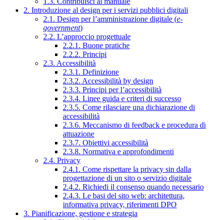
1.3. Contribuisci al manuale
2. Introduzione al design per i servizi pubblici digitali
2.1. Design per l’amministrazione digitale (
e-
government
)
2.2. L’approccio progettuale
2.2.1. Buone pratiche
2.2.2. Principi
2.3. Accessibilità
2.3.1. Definizione
2.3.2. Accessibilità by design
2.3.3. Principi per l’accessibilità
2.3.4. Linee guida e criteri di successo
2.3.5. Come rilasciare una dichiarazione di
accessibilità
2.3.6. Meccanismo di feedback e procedura di
attuazione
2.3.7. Obiettivi accessibilità
2.3.8. Normativa e approfondimenti
2.4. Privacy
2.4.1. Come rispettare la privacy sin dalla
progettazione di un sito o servizio digitale
2.4.2. Richiedi il consenso quando necessario
2.4.3. Le basi del sito web: architettura,
informativa privacy, riferimenti DPO
3. Pianificazione, gestione e strategia