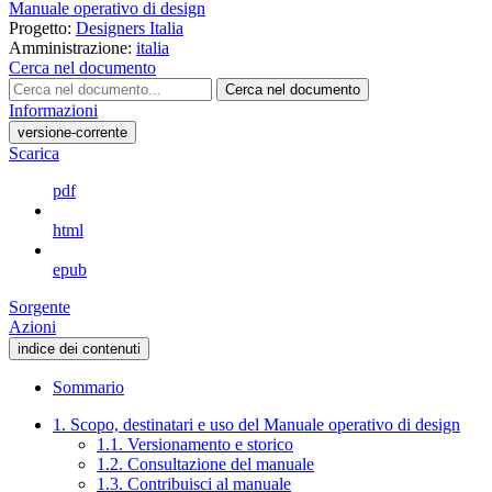
Manuale operativo di design
Progetto:
Designers Italia
Amministrazione:
italia
Cerca nel documento
Cerca nel documento
Informazioni
versione-corrente
Scarica
pdf
html
epub
Sorgente
Azioni
indice dei contenuti
Sommario
1. Scopo, destinatari e uso del Manuale operativo di design
1.1. Versionamento e storico
1.2. Consultazione del manuale
1.3. Contribuisci al manuale