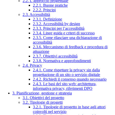
2.2. L’approccio progettuale
2.2.1. Buone pratiche
2.2.2. Principi
2.3. Accessibilità
2.3.1. Definizione
2.3.2. Accessibilità by design
2.3.3. Principi per l’accessibilità
2.3.4. Linee guida e criteri di successo
2.3.5. Come rilasciare una dichiarazione di
accessibilità
2.3.6. Meccanismo di feedback e procedura di
attuazione
2.3.7. Obiettivi accessibilità
2.3.8. Normativa e approfondimenti
2.4. Privacy
2.4.1. Come rispettare la privacy sin dalla
progettazione di un sito o servizio digitale
2.4.2. Richiedi il consenso quando necessario
2.4.3. Le basi del sito web: architettura,
informativa privacy, riferimenti DPO
3. Pianificazione, gestione e strategia
3.1. Obiettivi del progetto
3.2. Tipologie di progetti
3.2.1. Tipologie di progetto in base agli attori
coinvolti nel servizio