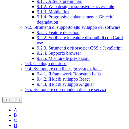
9.1.1. Attività preliminari
9.1.2. Web design responsivo e accessibile
9.1.3. Mobile first
9.1.4. Progressive enhancement e Graceful
degradation
9.2. Strumenti di supporto allo sviluppo del software
9.2.1. Feature detection
9.2.2. Verificare le feature disponibili con Can I
use
9.2.3. Strumenti e risorse per CSS e JavaScript
9.2.4. Supporto browser
9.2.5. Misurare le prestazioni
9.3. Catalogo del riuso
9.4. Sviluppare con il design system .italia
9.4.1. Il framework Bootstrap Italia
9.4.2. Il kit di sviluppo React
9.4.3. Il kit di sviluppo Angular
9.5. Sviluppare con i modelli di sito e servizi
glossario
A
B
C
D