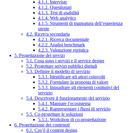
4.1.1. Interviste
4.1.2. Questionari
4.1.3. Test di usabilità
4.1.4. Web analytics
4.1.5. Strumenti di mappatura dell’esperienza
utente
4.2. Ricerca secondaria
4.2.1. Ricerca documentale
4.2.2. Analisi benchmark
4.2.3. Valutazione euristica
5. Progettazione dei servizi
5.1. Cosa sono i servizi e il service design
5.2. Progettare servizi pubblici digitali
5.3. Definire il modello di servizio
5.3.1. Identificare gli attori coinvolti
5.3.2. Formulare la proposta di valore
5.3.3. Inquadrare gli elementi costitutivi del
servizio
5.4. Descrivere il funzionamento del servizio
5.4.1. Mappare l’ecosistema
5.4.2. Rappresentare i flussi di servizio
5.5. Co-progettare le soluzioni
5.5.1. Workshop di co-progettazione
6. Progettazione dei contenuti
6.1. Cos’è il content design