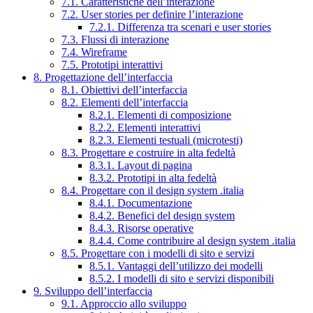
7.1. Caratteristiche dell’interazione
7.2. User stories per definire l’interazione
7.2.1. Differenza tra scenari e user stories
7.3. Flussi di interazione
7.4. Wireframe
7.5. Prototipi interattivi
8. Progettazione dell’interfaccia
8.1. Obiettivi dell’interfaccia
8.2. Elementi dell’interfaccia
8.2.1. Elementi di composizione
8.2.2. Elementi interattivi
8.2.3. Elementi testuali (microtesti)
8.3. Progettare e costruire in alta fedeltà
8.3.1. Layout di pagina
8.3.2. Prototipi in alta fedeltà
8.4. Progettare con il design system .italia
8.4.1. Documentazione
8.4.2. Benefici del design system
8.4.3. Risorse operative
8.4.4. Come contribuire al design system .italia
8.5. Progettare con i modelli di sito e servizi
8.5.1. Vantaggi dell’utilizzo dei modelli
8.5.2. I modelli di sito e servizi disponibili
9. Sviluppo dell’interfaccia
9.1. Approccio allo sviluppo