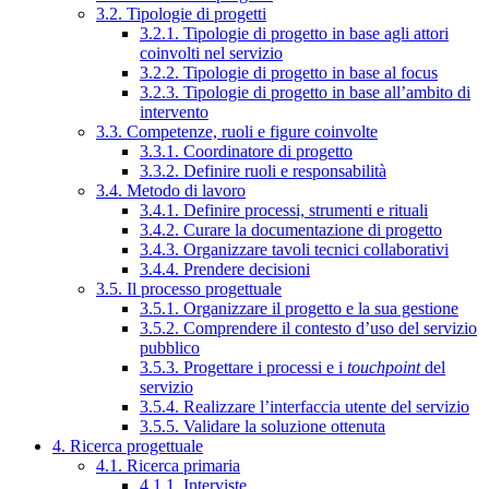
3.2. Tipologie di progetti
3.2.1. Tipologie di progetto in base agli attori
coinvolti nel servizio
3.2.2. Tipologie di progetto in base al focus
3.2.3. Tipologie di progetto in base all’ambito di
intervento
3.3. Competenze, ruoli e figure coinvolte
3.3.1. Coordinatore di progetto
3.3.2. Definire ruoli e responsabilità
3.4. Metodo di lavoro
3.4.1. Definire processi, strumenti e rituali
3.4.2. Curare la documentazione di progetto
3.4.3. Organizzare tavoli tecnici collaborativi
3.4.4. Prendere decisioni
3.5. Il processo progettuale
3.5.1. Organizzare il progetto e la sua gestione
3.5.2. Comprendere il contesto d’uso del servizio
pubblico
3.5.3. Progettare i processi e i
touchpoint
del
servizio
3.5.4. Realizzare l’interfaccia utente del servizio
3.5.5. Validare la soluzione ottenuta
4. Ricerca progettuale
4.1. Ricerca primaria
4.1.1. Interviste