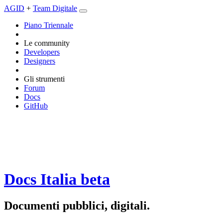
AGID
+
Team Digitale
Piano Triennale
Le community
Developers
Designers
Gli strumenti
Forum
Docs
GitHub
Docs Italia
beta
Documenti pubblici, digitali.