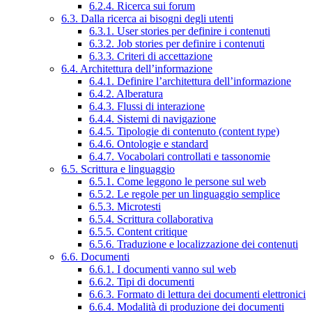
6.2.4. Ricerca sui forum
6.3. Dalla ricerca ai bisogni degli utenti
6.3.1. User stories per definire i contenuti
6.3.2. Job stories per definire i contenuti
6.3.3. Criteri di accettazione
6.4. Architettura dell’informazione
6.4.1. Definire l’architettura dell’informazione
6.4.2. Alberatura
6.4.3. Flussi di interazione
6.4.4. Sistemi di navigazione
6.4.5. Tipologie di contenuto (content type)
6.4.6. Ontologie e standard
6.4.7. Vocabolari controllati e tassonomie
6.5. Scrittura e linguaggio
6.5.1. Come leggono le persone sul web
6.5.2. Le regole per un linguaggio semplice
6.5.3. Microtesti
6.5.4. Scrittura collaborativa
6.5.5. Content critique
6.5.6. Traduzione e localizzazione dei contenuti
6.6. Documenti
6.6.1. I documenti vanno sul web
6.6.2. Tipi di documenti
6.6.3. Formato di lettura dei documenti elettronici
6.6.4. Modalità di produzione dei documenti