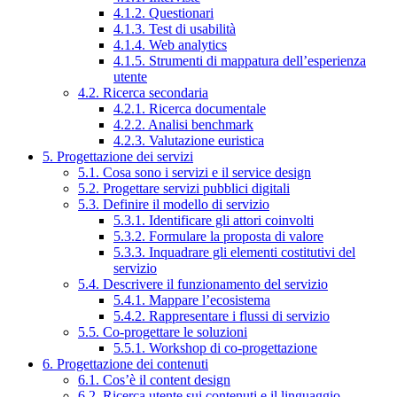
4.1.2. Questionari
4.1.3. Test di usabilità
4.1.4. Web analytics
4.1.5. Strumenti di mappatura dell’esperienza
utente
4.2. Ricerca secondaria
4.2.1. Ricerca documentale
4.2.2. Analisi benchmark
4.2.3. Valutazione euristica
5. Progettazione dei servizi
5.1. Cosa sono i servizi e il service design
5.2. Progettare servizi pubblici digitali
5.3. Definire il modello di servizio
5.3.1. Identificare gli attori coinvolti
5.3.2. Formulare la proposta di valore
5.3.3. Inquadrare gli elementi costitutivi del
servizio
5.4. Descrivere il funzionamento del servizio
5.4.1. Mappare l’ecosistema
5.4.2. Rappresentare i flussi di servizio
5.5. Co-progettare le soluzioni
5.5.1. Workshop di co-progettazione
6. Progettazione dei contenuti
6.1. Cos’è il content design
6.2. Ricerca utente sui contenuti e il linguaggio