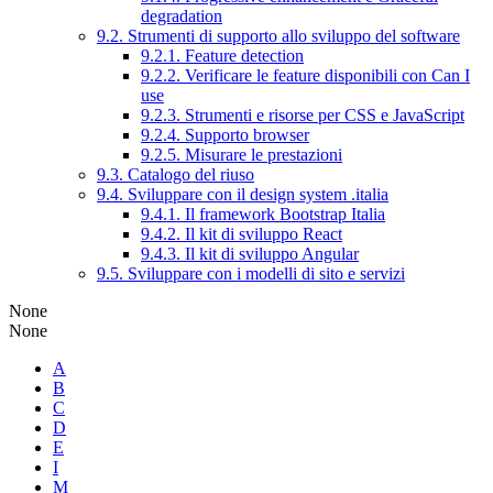
degradation
9.2. Strumenti di supporto allo sviluppo del software
9.2.1. Feature detection
9.2.2. Verificare le feature disponibili con Can I
use
9.2.3. Strumenti e risorse per CSS e JavaScript
9.2.4. Supporto browser
9.2.5. Misurare le prestazioni
9.3. Catalogo del riuso
9.4. Sviluppare con il design system .italia
9.4.1. Il framework Bootstrap Italia
9.4.2. Il kit di sviluppo React
9.4.3. Il kit di sviluppo Angular
9.5. Sviluppare con i modelli di sito e servizi
None
None
A
B
C
D
E
I
M