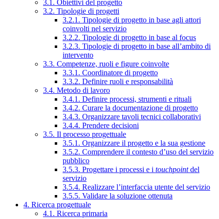
3.1. Obiettivi del progetto
3.2. Tipologie di progetti
3.2.1. Tipologie di progetto in base agli attori
coinvolti nel servizio
3.2.2. Tipologie di progetto in base al focus
3.2.3. Tipologie di progetto in base all’ambito di
intervento
3.3. Competenze, ruoli e figure coinvolte
3.3.1. Coordinatore di progetto
3.3.2. Definire ruoli e responsabilità
3.4. Metodo di lavoro
3.4.1. Definire processi, strumenti e rituali
3.4.2. Curare la documentazione di progetto
3.4.3. Organizzare tavoli tecnici collaborativi
3.4.4. Prendere decisioni
3.5. Il processo progettuale
3.5.1. Organizzare il progetto e la sua gestione
3.5.2. Comprendere il contesto d’uso del servizio
pubblico
3.5.3. Progettare i processi e i
touchpoint
del
servizio
3.5.4. Realizzare l’interfaccia utente del servizio
3.5.5. Validare la soluzione ottenuta
4. Ricerca progettuale
4.1. Ricerca primaria