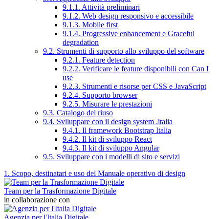
9.1.1. Attività preliminari
9.1.2. Web design responsivo e accessibile
9.1.3. Mobile first
9.1.4. Progressive enhancement e Graceful
degradation
9.2. Strumenti di supporto allo sviluppo del software
9.2.1. Feature detection
9.2.2. Verificare le feature disponibili con Can I
use
9.2.3. Strumenti e risorse per CSS e JavaScript
9.2.4. Supporto browser
9.2.5. Misurare le prestazioni
9.3. Catalogo del riuso
9.4. Sviluppare con il design system .italia
9.4.1. Il framework Bootstrap Italia
9.4.2. Il kit di sviluppo React
9.4.3. Il kit di sviluppo Angular
9.5. Sviluppare con i modelli di sito e servizi
1. Scopo, destinatari e uso del Manuale operativo di design
Team per la Trasformazione Digitale
in collaborazione con
Agenzia per l'Italia Digitale