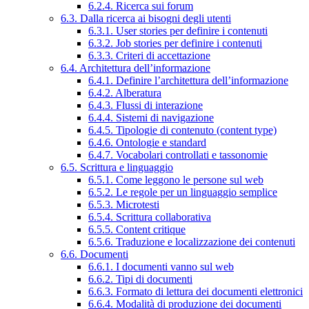
6.2.4. Ricerca sui forum
6.3. Dalla ricerca ai bisogni degli utenti
6.3.1. User stories per definire i contenuti
6.3.2. Job stories per definire i contenuti
6.3.3. Criteri di accettazione
6.4. Architettura dell’informazione
6.4.1. Definire l’architettura dell’informazione
6.4.2. Alberatura
6.4.3. Flussi di interazione
6.4.4. Sistemi di navigazione
6.4.5. Tipologie di contenuto (content type)
6.4.6. Ontologie e standard
6.4.7. Vocabolari controllati e tassonomie
6.5. Scrittura e linguaggio
6.5.1. Come leggono le persone sul web
6.5.2. Le regole per un linguaggio semplice
6.5.3. Microtesti
6.5.4. Scrittura collaborativa
6.5.5. Content critique
6.5.6. Traduzione e localizzazione dei contenuti
6.6. Documenti
6.6.1. I documenti vanno sul web
6.6.2. Tipi di documenti
6.6.3. Formato di lettura dei documenti elettronici
6.6.4. Modalità di produzione dei documenti