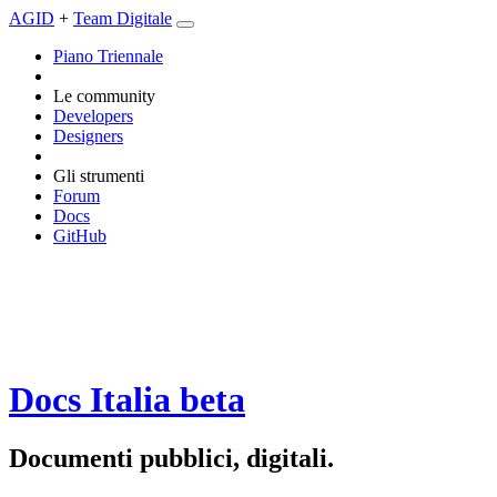
AGID
+
Team Digitale
Piano Triennale
Le community
Developers
Designers
Gli strumenti
Forum
Docs
GitHub
Docs Italia
beta
Documenti pubblici, digitali.