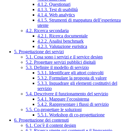
4.1.2. Questionari
4.1.3. Test di usabilità
4.1.4. Web analytics
4.1.5. Strumenti di mappatura dell’esperienza
utente
4.2. Ricerca secondaria
4.2.1. Ricerca documentale
4.2.2. Analisi benchmark
4.2.3. Valutazione euristica
5. Progettazione dei servizi
5.1. Cosa sono i servizi e il service design
5.2. Progettare servizi pubblici digitali
5.3. Definire il modello di servizio
5.3.1. Identificare gli attori coinvolti
5.3.2. Formulare la proposta di valore
5.3.3. Inquadrare gli elementi costitutivi del
servizio
5.4. Descrivere il funzionamento del servizio
5.4.1. Mappare l’ecosistema
5.4.2. Rappresentare i flussi di servizio
5.5. Co-progettare le soluzioni
5.5.1. Workshop di co-progettazione
6. Progettazione dei contenuti
6.1. Cos’è il content design
6.2. Ricerca utente sui contenuti e il linguaggio