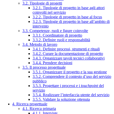
3.2. Tipologie di progetti
3.2.1. Tipologie di progetto in base agli attori
coinvolti nel servizio
3.2.2. Tipologie di progetto in base al focus
3.2.3. Tipologie di progetto in base all’ambito di
intervento
3.3. Competenze, ruoli e figure coinvolte
3.3.1. Coordinatore di progetto
3.3.2. Definire ruoli e responsabilità
3.4. Metodo di lavoro
3.4.1. Definire processi, strumenti e rituali
3.4.2. Curare la documentazione di progetto
3.4.3. Organizzare tavoli tecnici collaborativi
3.4.4. Prendere decisioni
3.5. Il processo progettuale
3.5.1. Organizzare il progetto e la sua gestione
3.5.2. Comprendere il contesto d’uso del servizio
pubblico
3.5.3. Progettare i processi e i
touchpoint
del
servizio
3.5.4. Realizzare l’interfaccia utente del servizio
3.5.5. Validare la soluzione ottenuta
4. Ricerca progettuale
4.1. Ricerca primaria
4.1.1. Interviste