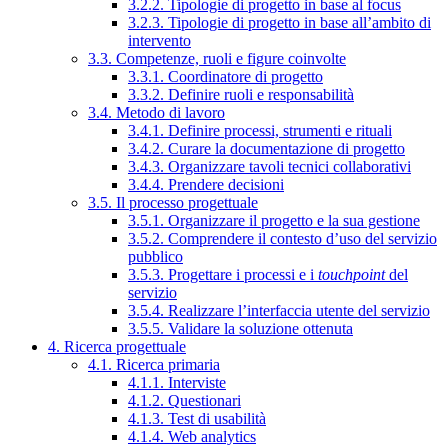
3.2.2. Tipologie di progetto in base al focus
3.2.3. Tipologie di progetto in base all’ambito di
intervento
3.3. Competenze, ruoli e figure coinvolte
3.3.1. Coordinatore di progetto
3.3.2. Definire ruoli e responsabilità
3.4. Metodo di lavoro
3.4.1. Definire processi, strumenti e rituali
3.4.2. Curare la documentazione di progetto
3.4.3. Organizzare tavoli tecnici collaborativi
3.4.4. Prendere decisioni
3.5. Il processo progettuale
3.5.1. Organizzare il progetto e la sua gestione
3.5.2. Comprendere il contesto d’uso del servizio
pubblico
3.5.3. Progettare i processi e i
touchpoint
del
servizio
3.5.4. Realizzare l’interfaccia utente del servizio
3.5.5. Validare la soluzione ottenuta
4. Ricerca progettuale
4.1. Ricerca primaria
4.1.1. Interviste
4.1.2. Questionari
4.1.3. Test di usabilità
4.1.4. Web analytics