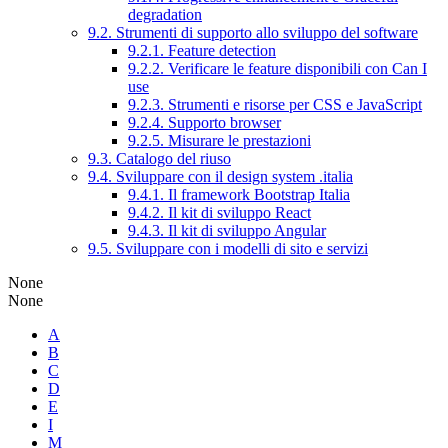
degradation
9.2. Strumenti di supporto allo sviluppo del software
9.2.1. Feature detection
9.2.2. Verificare le feature disponibili con Can I
use
9.2.3. Strumenti e risorse per CSS e JavaScript
9.2.4. Supporto browser
9.2.5. Misurare le prestazioni
9.3. Catalogo del riuso
9.4. Sviluppare con il design system .italia
9.4.1. Il framework Bootstrap Italia
9.4.2. Il kit di sviluppo React
9.4.3. Il kit di sviluppo Angular
9.5. Sviluppare con i modelli di sito e servizi
None
None
A
B
C
D
E
I
M