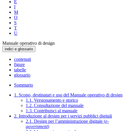
E
I
M
O
S
T
U
Manuale operativo di design
indici e glossario
contenuti
figure
tabelle
glossario
Sommario
1. Scopo, destinatari e uso del Manuale operativo di design
1.1. Versionamento e storico
1.2. Consultazione del manuale
1.3. Contribuisci al manuale
2. Introduzione al design per i servizi pubblici digitali
2.1. Design per l’amministrazione digitale (
e-
government
)