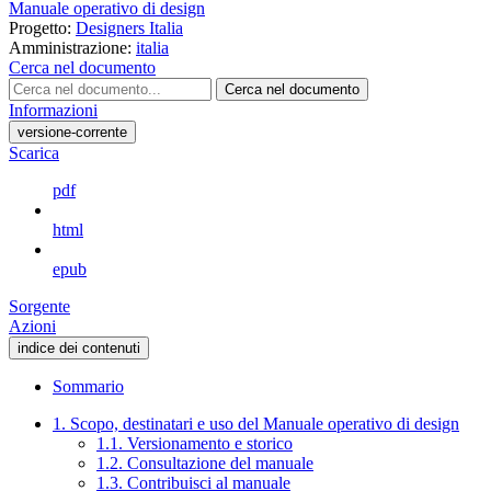
Manuale operativo di design
Progetto:
Designers Italia
Amministrazione:
italia
Cerca nel documento
Cerca nel documento
Informazioni
versione-corrente
Scarica
pdf
html
epub
Sorgente
Azioni
indice dei contenuti
Sommario
1. Scopo, destinatari e uso del Manuale operativo di design
1.1. Versionamento e storico
1.2. Consultazione del manuale
1.3. Contribuisci al manuale