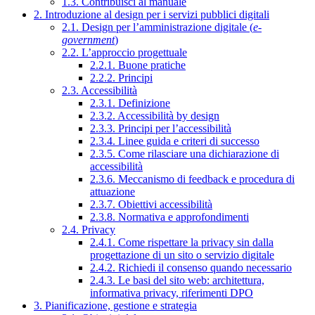
1.3. Contribuisci al manuale
2. Introduzione al design per i servizi pubblici digitali
2.1. Design per l’amministrazione digitale (
e-
government
)
2.2. L’approccio progettuale
2.2.1. Buone pratiche
2.2.2. Principi
2.3. Accessibilità
2.3.1. Definizione
2.3.2. Accessibilità by design
2.3.3. Principi per l’accessibilità
2.3.4. Linee guida e criteri di successo
2.3.5. Come rilasciare una dichiarazione di
accessibilità
2.3.6. Meccanismo di feedback e procedura di
attuazione
2.3.7. Obiettivi accessibilità
2.3.8. Normativa e approfondimenti
2.4. Privacy
2.4.1. Come rispettare la privacy sin dalla
progettazione di un sito o servizio digitale
2.4.2. Richiedi il consenso quando necessario
2.4.3. Le basi del sito web: architettura,
informativa privacy, riferimenti DPO
3. Pianificazione, gestione e strategia