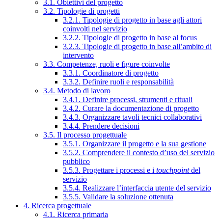
3.1. Obiettivi del progetto
3.2. Tipologie di progetti
3.2.1. Tipologie di progetto in base agli attori
coinvolti nel servizio
3.2.2. Tipologie di progetto in base al focus
3.2.3. Tipologie di progetto in base all’ambito di
intervento
3.3. Competenze, ruoli e figure coinvolte
3.3.1. Coordinatore di progetto
3.3.2. Definire ruoli e responsabilità
3.4. Metodo di lavoro
3.4.1. Definire processi, strumenti e rituali
3.4.2. Curare la documentazione di progetto
3.4.3. Organizzare tavoli tecnici collaborativi
3.4.4. Prendere decisioni
3.5. Il processo progettuale
3.5.1. Organizzare il progetto e la sua gestione
3.5.2. Comprendere il contesto d’uso del servizio
pubblico
3.5.3. Progettare i processi e i
touchpoint
del
servizio
3.5.4. Realizzare l’interfaccia utente del servizio
3.5.5. Validare la soluzione ottenuta
4. Ricerca progettuale
4.1. Ricerca primaria