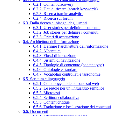
6.2.1. Content discovery
6.2.2. Dati di ricerca (search keywords)
6.2.3. Ricerca tramite analytics
6.2.4. Ricerca sui forum
6.3. Dalla ricerca ai bisogni degli utenti
6.3.1. User stories per definire i contenuti
6.3.2. Job stories per definire i contenuti
6.3.3. Criteri di accettazione
6.4. Architettura dell’informazione
6.4.1. Definire l’architettura dell’informazione
6.4.2. Alberatura
6.4.3. Flussi di interazione
6.4.4. Sistemi di navigazione
6.4.5. Tipologie di contenuto (content type)
6.4.6. Ontologie e standard
6.4.7. Vocabolari controllati e tassonomie
6.5. Scrittura e linguaggio
6.5.1. Come leggono le persone sul web
6.5.2. Le regole per un linguaggio semplice
6.5.3. Microtesti
6.5.4. Scrittura collaborativa
6.5.5. Content critique
6.5.6. Traduzione e localizzazione dei contenuti
6.6. Documenti