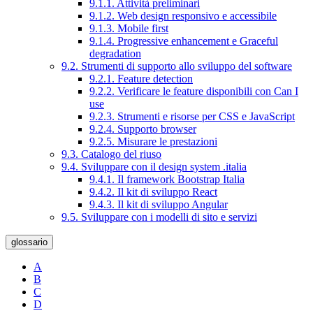
9.1.1. Attività preliminari
9.1.2. Web design responsivo e accessibile
9.1.3. Mobile first
9.1.4. Progressive enhancement e Graceful
degradation
9.2. Strumenti di supporto allo sviluppo del software
9.2.1. Feature detection
9.2.2. Verificare le feature disponibili con Can I
use
9.2.3. Strumenti e risorse per CSS e JavaScript
9.2.4. Supporto browser
9.2.5. Misurare le prestazioni
9.3. Catalogo del riuso
9.4. Sviluppare con il design system .italia
9.4.1. Il framework Bootstrap Italia
9.4.2. Il kit di sviluppo React
9.4.3. Il kit di sviluppo Angular
9.5. Sviluppare con i modelli di sito e servizi
glossario
A
B
C
D