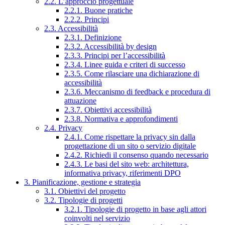
2.2. L’approccio progettuale
2.2.1. Buone pratiche
2.2.2. Principi
2.3. Accessibilità
2.3.1. Definizione
2.3.2. Accessibilità by design
2.3.3. Principi per l’accessibilità
2.3.4. Linee guida e criteri di successo
2.3.5. Come rilasciare una dichiarazione di
accessibilità
2.3.6. Meccanismo di feedback e procedura di
attuazione
2.3.7. Obiettivi accessibilità
2.3.8. Normativa e approfondimenti
2.4. Privacy
2.4.1. Come rispettare la privacy sin dalla
progettazione di un sito o servizio digitale
2.4.2. Richiedi il consenso quando necessario
2.4.3. Le basi del sito web: architettura,
informativa privacy, riferimenti DPO
3. Pianificazione, gestione e strategia
3.1. Obiettivi del progetto
3.2. Tipologie di progetti
3.2.1. Tipologie di progetto in base agli attori
coinvolti nel servizio