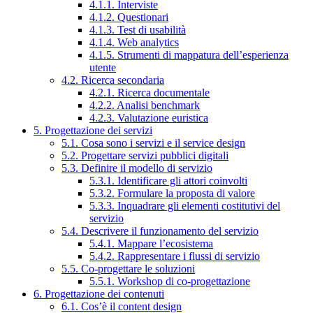
4.1.1. Interviste
4.1.2. Questionari
4.1.3. Test di usabilità
4.1.4. Web analytics
4.1.5. Strumenti di mappatura dell’esperienza
utente
4.2. Ricerca secondaria
4.2.1. Ricerca documentale
4.2.2. Analisi benchmark
4.2.3. Valutazione euristica
5. Progettazione dei servizi
5.1. Cosa sono i servizi e il service design
5.2. Progettare servizi pubblici digitali
5.3. Definire il modello di servizio
5.3.1. Identificare gli attori coinvolti
5.3.2. Formulare la proposta di valore
5.3.3. Inquadrare gli elementi costitutivi del
servizio
5.4. Descrivere il funzionamento del servizio
5.4.1. Mappare l’ecosistema
5.4.2. Rappresentare i flussi di servizio
5.5. Co-progettare le soluzioni
5.5.1. Workshop di co-progettazione
6. Progettazione dei contenuti
6.1. Cos’è il content design