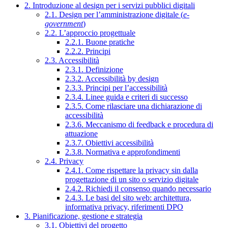
2. Introduzione al design per i servizi pubblici digitali
2.1. Design per l’amministrazione digitale (
e-
government
)
2.2. L’approccio progettuale
2.2.1. Buone pratiche
2.2.2. Principi
2.3. Accessibilità
2.3.1. Definizione
2.3.2. Accessibilità by design
2.3.3. Principi per l’accessibilità
2.3.4. Linee guida e criteri di successo
2.3.5. Come rilasciare una dichiarazione di
accessibilità
2.3.6. Meccanismo di feedback e procedura di
attuazione
2.3.7. Obiettivi accessibilità
2.3.8. Normativa e approfondimenti
2.4. Privacy
2.4.1. Come rispettare la privacy sin dalla
progettazione di un sito o servizio digitale
2.4.2. Richiedi il consenso quando necessario
2.4.3. Le basi del sito web: architettura,
informativa privacy, riferimenti DPO
3. Pianificazione, gestione e strategia
3.1. Obiettivi del progetto