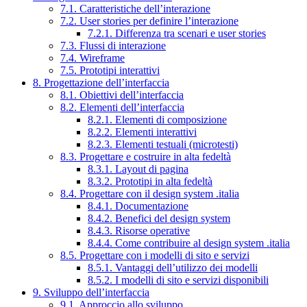
7.1. Caratteristiche dell’interazione
7.2. User stories per definire l’interazione
7.2.1. Differenza tra scenari e user stories
7.3. Flussi di interazione
7.4. Wireframe
7.5. Prototipi interattivi
8. Progettazione dell’interfaccia
8.1. Obiettivi dell’interfaccia
8.2. Elementi dell’interfaccia
8.2.1. Elementi di composizione
8.2.2. Elementi interattivi
8.2.3. Elementi testuali (microtesti)
8.3. Progettare e costruire in alta fedeltà
8.3.1. Layout di pagina
8.3.2. Prototipi in alta fedeltà
8.4. Progettare con il design system .italia
8.4.1. Documentazione
8.4.2. Benefici del design system
8.4.3. Risorse operative
8.4.4. Come contribuire al design system .italia
8.5. Progettare con i modelli di sito e servizi
8.5.1. Vantaggi dell’utilizzo dei modelli
8.5.2. I modelli di sito e servizi disponibili
9. Sviluppo dell’interfaccia
9.1. Approccio allo sviluppo