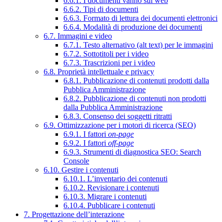
6.6.1. I documenti vanno sul web
6.6.2. Tipi di documenti
6.6.3. Formato di lettura dei documenti elettronici
6.6.4. Modalità di produzione dei documenti
6.7. Immagini e video
6.7.1. Testo alternativo (alt text) per le immagini
6.7.2. Sottotitoli per i video
6.7.3. Trascrizioni per i video
6.8. Proprietà intellettuale e privacy
6.8.1. Pubblicazione di contenuti prodotti dalla
Pubblica Amministrazione
6.8.2. Pubblicazione di contenuti non prodotti
dalla Pubblica Amministrazione
6.8.3. Consenso dei soggetti ritratti
6.9. Ottimizzazione per i motori di ricerca (SEO)
6.9.1. I fattori
on-page
6.9.2. I fattori
off-page
6.9.3. Strumenti di diagnostica SEO: Search
Console
6.10. Gestire i contenuti
6.10.1. L’inventario dei contenuti
6.10.2. Revisionare i contenuti
6.10.3. Migrare i contenuti
6.10.4. Pubblicare i contenuti
7. Progettazione dell’interazione