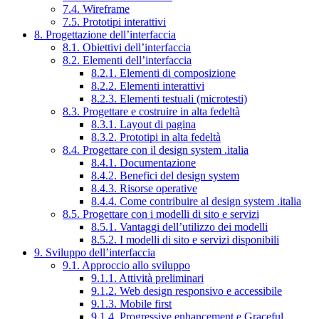
7.4. Wireframe
7.5. Prototipi interattivi
8. Progettazione dell’interfaccia
8.1. Obiettivi dell’interfaccia
8.2. Elementi dell’interfaccia
8.2.1. Elementi di composizione
8.2.2. Elementi interattivi
8.2.3. Elementi testuali (microtesti)
8.3. Progettare e costruire in alta fedeltà
8.3.1. Layout di pagina
8.3.2. Prototipi in alta fedeltà
8.4. Progettare con il design system .italia
8.4.1. Documentazione
8.4.2. Benefici del design system
8.4.3. Risorse operative
8.4.4. Come contribuire al design system .italia
8.5. Progettare con i modelli di sito e servizi
8.5.1. Vantaggi dell’utilizzo dei modelli
8.5.2. I modelli di sito e servizi disponibili
9. Sviluppo dell’interfaccia
9.1. Approccio allo sviluppo
9.1.1. Attività preliminari
9.1.2. Web design responsivo e accessibile
9.1.3. Mobile first
9.1.4. Progressive enhancement e Graceful