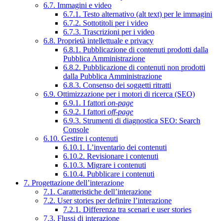
6.7. Immagini e video
6.7.1. Testo alternativo (alt text) per le immagini
6.7.2. Sottotitoli per i video
6.7.3. Trascrizioni per i video
6.8. Proprietà intellettuale e privacy
6.8.1. Pubblicazione di contenuti prodotti dalla
Pubblica Amministrazione
6.8.2. Pubblicazione di contenuti non prodotti
dalla Pubblica Amministrazione
6.8.3. Consenso dei soggetti ritratti
6.9. Ottimizzazione per i motori di ricerca (SEO)
6.9.1. I fattori
on-page
6.9.2. I fattori
off-page
6.9.3. Strumenti di diagnostica SEO: Search
Console
6.10. Gestire i contenuti
6.10.1. L’inventario dei contenuti
6.10.2. Revisionare i contenuti
6.10.3. Migrare i contenuti
6.10.4. Pubblicare i contenuti
7. Progettazione dell’interazione
7.1. Caratteristiche dell’interazione
7.2. User stories per definire l’interazione
7.2.1. Differenza tra scenari e user stories
7.3. Flussi di interazione