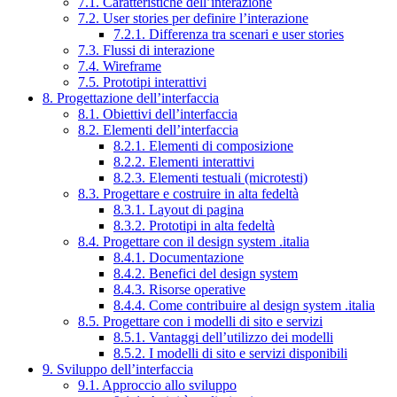
7.1. Caratteristiche dell’interazione
7.2. User stories per definire l’interazione
7.2.1. Differenza tra scenari e user stories
7.3. Flussi di interazione
7.4. Wireframe
7.5. Prototipi interattivi
8. Progettazione dell’interfaccia
8.1. Obiettivi dell’interfaccia
8.2. Elementi dell’interfaccia
8.2.1. Elementi di composizione
8.2.2. Elementi interattivi
8.2.3. Elementi testuali (microtesti)
8.3. Progettare e costruire in alta fedeltà
8.3.1. Layout di pagina
8.3.2. Prototipi in alta fedeltà
8.4. Progettare con il design system .italia
8.4.1. Documentazione
8.4.2. Benefici del design system
8.4.3. Risorse operative
8.4.4. Come contribuire al design system .italia
8.5. Progettare con i modelli di sito e servizi
8.5.1. Vantaggi dell’utilizzo dei modelli
8.5.2. I modelli di sito e servizi disponibili
9. Sviluppo dell’interfaccia
9.1. Approccio allo sviluppo