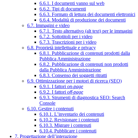
6.6.1. I documenti vanno sul web
6.6.2. Tipi di documenti
6.6.3. Formato di lettura dei documenti elettronici
6.6.4. Modalità di produzione dei documenti
6.7. Immagini e video
6.7.1. Testo alternativo (alt text) per le immagini
6.7.2. Sottotitoli per i video
6.7.3. Trascrizioni per i video
6.8. Proprietà intellettuale e privacy
6.8.1. Pubblicazione di contenuti prodotti dalla
Pubblica Amministrazione
6.8.2. Pubblicazione di contenuti non prodotti
dalla Pubblica Amministrazione
6.8.3. Consenso dei soggetti ritratti
6.9. Ottimizzazione per i motori di ricerca (SEO)
6.9.1. I fattori
on-page
6.9.2. I fattori
off-page
6.9.3. Strumenti di diagnostica SEO: Search
Console
6.10. Gestire i contenuti
6.10.1. L’inventario dei contenuti
6.10.2. Revisionare i contenuti
6.10.3. Migrare i contenuti
6.10.4. Pubblicare i contenuti
7. Progettazione dell’interazione