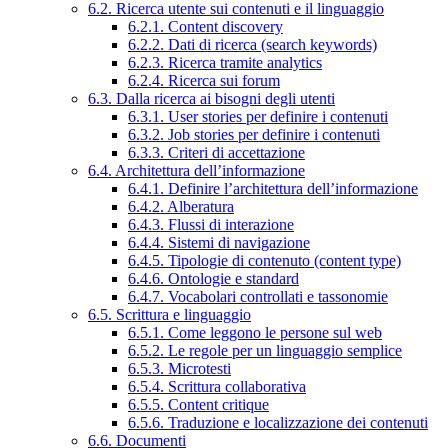
6.2. Ricerca utente sui contenuti e il linguaggio
6.2.1. Content discovery
6.2.2. Dati di ricerca (search keywords)
6.2.3. Ricerca tramite analytics
6.2.4. Ricerca sui forum
6.3. Dalla ricerca ai bisogni degli utenti
6.3.1. User stories per definire i contenuti
6.3.2. Job stories per definire i contenuti
6.3.3. Criteri di accettazione
6.4. Architettura dell’informazione
6.4.1. Definire l’architettura dell’informazione
6.4.2. Alberatura
6.4.3. Flussi di interazione
6.4.4. Sistemi di navigazione
6.4.5. Tipologie di contenuto (content type)
6.4.6. Ontologie e standard
6.4.7. Vocabolari controllati e tassonomie
6.5. Scrittura e linguaggio
6.5.1. Come leggono le persone sul web
6.5.2. Le regole per un linguaggio semplice
6.5.3. Microtesti
6.5.4. Scrittura collaborativa
6.5.5. Content critique
6.5.6. Traduzione e localizzazione dei contenuti
6.6. Documenti