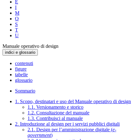
E
I
M
O
S
T
U
Manuale operativo di design
indici e glossario
contenuti
figure
tabelle
glossario
Sommario
1. Scopo, destinatari e uso del Manuale operativo di design
1.1. Versionamento e storico
1.2. Consultazione del manuale
1.3. Contribuisci al manuale
2. Introduzione al design per i servizi pubblici digitali
2.1. Design per l’amministrazione digitale (
e-
government
)