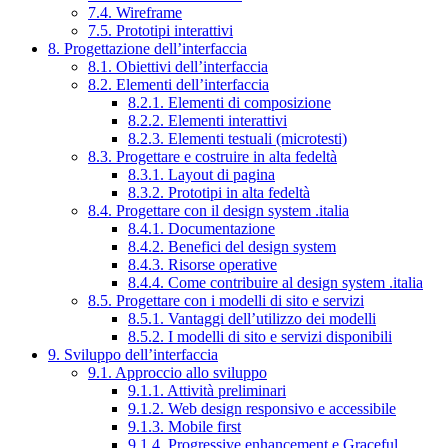
7.4. Wireframe
7.5. Prototipi interattivi
8. Progettazione dell’interfaccia
8.1. Obiettivi dell’interfaccia
8.2. Elementi dell’interfaccia
8.2.1. Elementi di composizione
8.2.2. Elementi interattivi
8.2.3. Elementi testuali (microtesti)
8.3. Progettare e costruire in alta fedeltà
8.3.1. Layout di pagina
8.3.2. Prototipi in alta fedeltà
8.4. Progettare con il design system .italia
8.4.1. Documentazione
8.4.2. Benefici del design system
8.4.3. Risorse operative
8.4.4. Come contribuire al design system .italia
8.5. Progettare con i modelli di sito e servizi
8.5.1. Vantaggi dell’utilizzo dei modelli
8.5.2. I modelli di sito e servizi disponibili
9. Sviluppo dell’interfaccia
9.1. Approccio allo sviluppo
9.1.1. Attività preliminari
9.1.2. Web design responsivo e accessibile
9.1.3. Mobile first
9.1.4. Progressive enhancement e Graceful