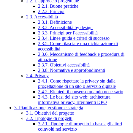
2.2. L’approccio progettuale
2.2.1. Buone pratiche
2.2.2. Principi
2.3. Accessibilità
2.3.1. Definizione
2.3.2. Accessibilità by design
2.3.3. Principi per l’accessibilità
2.3.4. Linee guida e criteri di successo
2.3.5. Come rilasciare una dichiarazione di
accessibilità
2.3.6. Meccanismo di feedback e procedura di
attuazione
2.3.7. Obiettivi accessibilità
2.3.8. Normativa e approfondimenti
2.4. Privacy
2.4.1. Come rispettare la privacy sin dalla
progettazione di un sito o servizio digitale
2.4.2. Richiedi il consenso quando necessario
2.4.3. Le basi del sito web: architettura,
informativa privacy, riferimenti DPO
3. Pianificazione, gestione e strategia
3.1. Obiettivi del progetto
3.2. Tipologie di progetti
3.2.1. Tipologie di progetto in base agli attori
coinvolti nel servizio