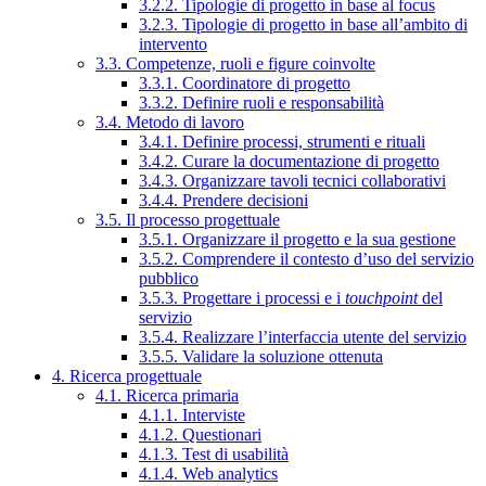
3.2.2. Tipologie di progetto in base al focus
3.2.3. Tipologie di progetto in base all’ambito di
intervento
3.3. Competenze, ruoli e figure coinvolte
3.3.1. Coordinatore di progetto
3.3.2. Definire ruoli e responsabilità
3.4. Metodo di lavoro
3.4.1. Definire processi, strumenti e rituali
3.4.2. Curare la documentazione di progetto
3.4.3. Organizzare tavoli tecnici collaborativi
3.4.4. Prendere decisioni
3.5. Il processo progettuale
3.5.1. Organizzare il progetto e la sua gestione
3.5.2. Comprendere il contesto d’uso del servizio
pubblico
3.5.3. Progettare i processi e i
touchpoint
del
servizio
3.5.4. Realizzare l’interfaccia utente del servizio
3.5.5. Validare la soluzione ottenuta
4. Ricerca progettuale
4.1. Ricerca primaria
4.1.1. Interviste
4.1.2. Questionari
4.1.3. Test di usabilità
4.1.4. Web analytics