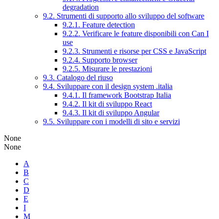
degradation
9.2. Strumenti di supporto allo sviluppo del software
9.2.1. Feature detection
9.2.2. Verificare le feature disponibili con Can I
use
9.2.3. Strumenti e risorse per CSS e JavaScript
9.2.4. Supporto browser
9.2.5. Misurare le prestazioni
9.3. Catalogo del riuso
9.4. Sviluppare con il design system .italia
9.4.1. Il framework Bootstrap Italia
9.4.2. Il kit di sviluppo React
9.4.3. Il kit di sviluppo Angular
9.5. Sviluppare con i modelli di sito e servizi
None
None
A
B
C
D
E
I
M