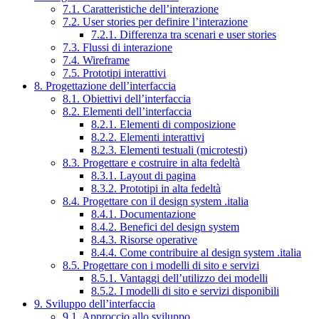
7.1. Caratteristiche dell’interazione
7.2. User stories per definire l’interazione
7.2.1. Differenza tra scenari e user stories
7.3. Flussi di interazione
7.4. Wireframe
7.5. Prototipi interattivi
8. Progettazione dell’interfaccia
8.1. Obiettivi dell’interfaccia
8.2. Elementi dell’interfaccia
8.2.1. Elementi di composizione
8.2.2. Elementi interattivi
8.2.3. Elementi testuali (microtesti)
8.3. Progettare e costruire in alta fedeltà
8.3.1. Layout di pagina
8.3.2. Prototipi in alta fedeltà
8.4. Progettare con il design system .italia
8.4.1. Documentazione
8.4.2. Benefici del design system
8.4.3. Risorse operative
8.4.4. Come contribuire al design system .italia
8.5. Progettare con i modelli di sito e servizi
8.5.1. Vantaggi dell’utilizzo dei modelli
8.5.2. I modelli di sito e servizi disponibili
9. Sviluppo dell’interfaccia
9.1. Approccio allo sviluppo