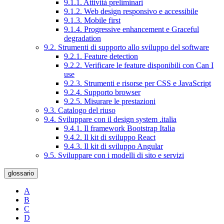
9.1.1. Attività preliminari
9.1.2. Web design responsivo e accessibile
9.1.3. Mobile first
9.1.4. Progressive enhancement e Graceful
degradation
9.2. Strumenti di supporto allo sviluppo del software
9.2.1. Feature detection
9.2.2. Verificare le feature disponibili con Can I
use
9.2.3. Strumenti e risorse per CSS e JavaScript
9.2.4. Supporto browser
9.2.5. Misurare le prestazioni
9.3. Catalogo del riuso
9.4. Sviluppare con il design system .italia
9.4.1. Il framework Bootstrap Italia
9.4.2. Il kit di sviluppo React
9.4.3. Il kit di sviluppo Angular
9.5. Sviluppare con i modelli di sito e servizi
glossario
A
B
C
D