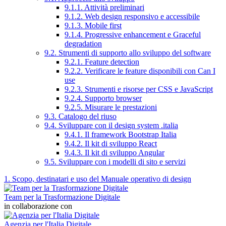
9.1.1. Attività preliminari
9.1.2. Web design responsivo e accessibile
9.1.3. Mobile first
9.1.4. Progressive enhancement e Graceful
degradation
9.2. Strumenti di supporto allo sviluppo del software
9.2.1. Feature detection
9.2.2. Verificare le feature disponibili con Can I
use
9.2.3. Strumenti e risorse per CSS e JavaScript
9.2.4. Supporto browser
9.2.5. Misurare le prestazioni
9.3. Catalogo del riuso
9.4. Sviluppare con il design system .italia
9.4.1. Il framework Bootstrap Italia
9.4.2. Il kit di sviluppo React
9.4.3. Il kit di sviluppo Angular
9.5. Sviluppare con i modelli di sito e servizi
1. Scopo, destinatari e uso del Manuale operativo di design
Team per la Trasformazione Digitale
in collaborazione con
Agenzia per l'Italia Digitale