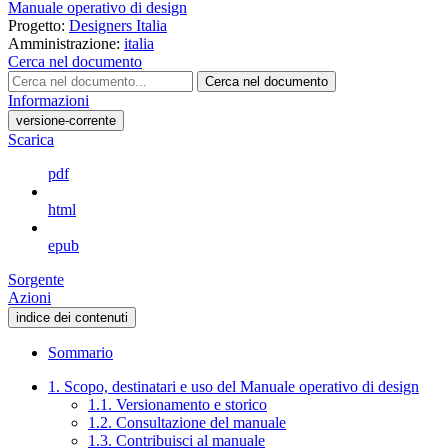
Manuale operativo di design
Progetto:
Designers Italia
Amministrazione:
italia
Cerca nel documento
Cerca nel documento
Informazioni
versione-corrente
Scarica
pdf
html
epub
Sorgente
Azioni
indice dei contenuti
Sommario
1. Scopo, destinatari e uso del Manuale operativo di design
1.1. Versionamento e storico
1.2. Consultazione del manuale
1.3. Contribuisci al manuale