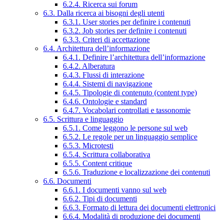
6.2.4. Ricerca sui forum
6.3. Dalla ricerca ai bisogni degli utenti
6.3.1. User stories per definire i contenuti
6.3.2. Job stories per definire i contenuti
6.3.3. Criteri di accettazione
6.4. Architettura dell’informazione
6.4.1. Definire l’architettura dell’informazione
6.4.2. Alberatura
6.4.3. Flussi di interazione
6.4.4. Sistemi di navigazione
6.4.5. Tipologie di contenuto (content type)
6.4.6. Ontologie e standard
6.4.7. Vocabolari controllati e tassonomie
6.5. Scrittura e linguaggio
6.5.1. Come leggono le persone sul web
6.5.2. Le regole per un linguaggio semplice
6.5.3. Microtesti
6.5.4. Scrittura collaborativa
6.5.5. Content critique
6.5.6. Traduzione e localizzazione dei contenuti
6.6. Documenti
6.6.1. I documenti vanno sul web
6.6.2. Tipi di documenti
6.6.3. Formato di lettura dei documenti elettronici
6.6.4. Modalità di produzione dei documenti