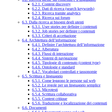
6.2.1. Content discovery
6.2.2. Dati di ricerca (search keywords)
6.2.3. Ricerca tramite analytics
6.2.4. Ricerca sui forum
6.3. Dalla ricerca ai bisogni degli utenti
6.3.1. User stories per definire i contenuti
6.3.2. Job stories per definire i contenuti
6.3.3. Criteri di accettazione
6.4. Architettura dell’informazione
6.4.1. Definire l’architettura dell’informazione
6.4.2. Alberatura
6.4.3. Flussi di interazione
6.4.4. Sistemi di navigazione
6.4.5. Tipologie di contenuto (content type)
6.4.6. Ontologie e standard
6.4.7. Vocabolari controllati e tassonomie
6.5. Scrittura e linguaggio
6.5.1. Come leggono le persone sul web
6.5.2. Le regole per un linguaggio semplice
6.5.3. Microtesti
6.5.4. Scrittura collaborativa
6.5.5. Content critique
6.5.6. Traduzione e localizzazione dei contenuti
6.6. Documenti