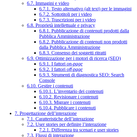
6.7. Immagini e video
6.7.1. Testo alternativo (alt text) per le immagini
6.7.2. Sottotitoli per i video
6.7.3. Trascrizioni per i video
6.8. Proprietà intellettuale e privacy
6.8.1. Pubblicazione di contenuti prodotti dalla
Pubblica Amministrazione
6.8.2. Pubblicazione di contenuti non prodotti
dalla Pubblica Amministrazione
6.8.3. Consenso dei soggetti ritratti
6.9. Ottimizzazione per i motori di ricerca (SEO)
6.9.1. I fattori
on-page
6.9.2. I fattori
off-page
6.9.3. Strumenti di diagnostica SEO: Search
Console
6.10. Gestire i contenuti
6.10.1. L’inventario dei contenuti
6.10.2. Revisionare i contenuti
6.10.3. Migrare i contenuti
6.10.4. Pubblicare i contenuti
7. Progettazione dell’interazione
7.1. Caratteristiche dell’interazione
7.2. User stories per definire l’interazione
7.2.1. Differenza tra scenari e user stories
7.3. Flussi di interazione