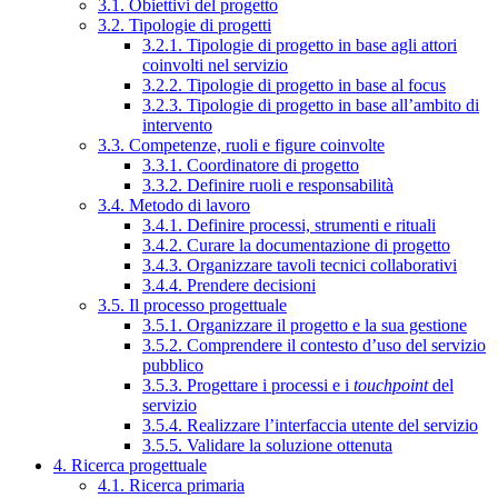
3.1. Obiettivi del progetto
3.2. Tipologie di progetti
3.2.1. Tipologie di progetto in base agli attori
coinvolti nel servizio
3.2.2. Tipologie di progetto in base al focus
3.2.3. Tipologie di progetto in base all’ambito di
intervento
3.3. Competenze, ruoli e figure coinvolte
3.3.1. Coordinatore di progetto
3.3.2. Definire ruoli e responsabilità
3.4. Metodo di lavoro
3.4.1. Definire processi, strumenti e rituali
3.4.2. Curare la documentazione di progetto
3.4.3. Organizzare tavoli tecnici collaborativi
3.4.4. Prendere decisioni
3.5. Il processo progettuale
3.5.1. Organizzare il progetto e la sua gestione
3.5.2. Comprendere il contesto d’uso del servizio
pubblico
3.5.3. Progettare i processi e i
touchpoint
del
servizio
3.5.4. Realizzare l’interfaccia utente del servizio
3.5.5. Validare la soluzione ottenuta
4. Ricerca progettuale
4.1. Ricerca primaria