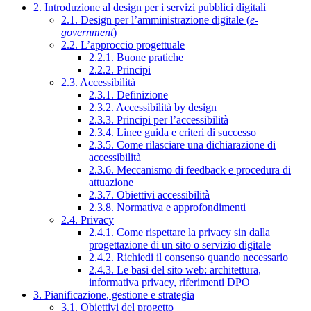
2. Introduzione al design per i servizi pubblici digitali
2.1. Design per l’amministrazione digitale (
e-
government
)
2.2. L’approccio progettuale
2.2.1. Buone pratiche
2.2.2. Principi
2.3. Accessibilità
2.3.1. Definizione
2.3.2. Accessibilità by design
2.3.3. Principi per l’accessibilità
2.3.4. Linee guida e criteri di successo
2.3.5. Come rilasciare una dichiarazione di
accessibilità
2.3.6. Meccanismo di feedback e procedura di
attuazione
2.3.7. Obiettivi accessibilità
2.3.8. Normativa e approfondimenti
2.4. Privacy
2.4.1. Come rispettare la privacy sin dalla
progettazione di un sito o servizio digitale
2.4.2. Richiedi il consenso quando necessario
2.4.3. Le basi del sito web: architettura,
informativa privacy, riferimenti DPO
3. Pianificazione, gestione e strategia
3.1. Obiettivi del progetto