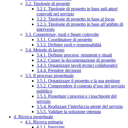
3.2. Tipologie di progetti
3.2.1. Tipologie di progetto in base agli attori
coinvolti nel servizio
3.2.2. Tipologie di progetto in base al focus
3.2.3. Tipologie di progetto in base all’ambito di
intervento
3.3. Competenze, ruoli e figure coinvolte
3.3.1. Coordinatore di progetto
3.3.2. Definire ruoli e responsabilità
3.4. Metodo di lavoro
3.4.1. Definire processi, strumenti e rituali
3.4.2. Curare la documentazione di progetto
3.4.3. Organizzare tavoli tecnici collaborativi
3.4.4. Prendere decisioni
3.5. Il processo progettuale
3.5.1. Organizzare il progetto e la sua gestione
3.5.2. Comprendere il contesto d’uso del servizio
pubblico
3.5.3. Progettare i processi e i
touchpoint
del
servizio
3.5.4. Realizzare l’interfaccia utente del servizio
3.5.5. Validare la soluzione ottenuta
4. Ricerca progettuale
4.1. Ricerca primaria
4.1.1. Interviste