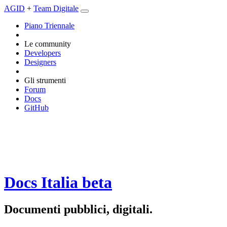
AGID
+
Team Digitale
Piano Triennale
Le community
Developers
Designers
Gli strumenti
Forum
Docs
GitHub
Docs Italia
beta
Documenti pubblici, digitali.