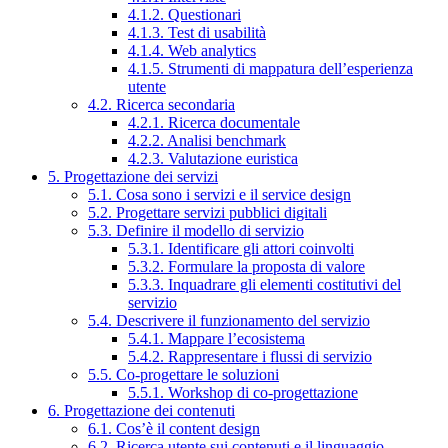
4.1.2. Questionari
4.1.3. Test di usabilità
4.1.4. Web analytics
4.1.5. Strumenti di mappatura dell’esperienza
utente
4.2. Ricerca secondaria
4.2.1. Ricerca documentale
4.2.2. Analisi benchmark
4.2.3. Valutazione euristica
5. Progettazione dei servizi
5.1. Cosa sono i servizi e il service design
5.2. Progettare servizi pubblici digitali
5.3. Definire il modello di servizio
5.3.1. Identificare gli attori coinvolti
5.3.2. Formulare la proposta di valore
5.3.3. Inquadrare gli elementi costitutivi del
servizio
5.4. Descrivere il funzionamento del servizio
5.4.1. Mappare l’ecosistema
5.4.2. Rappresentare i flussi di servizio
5.5. Co-progettare le soluzioni
5.5.1. Workshop di co-progettazione
6. Progettazione dei contenuti
6.1. Cos’è il content design
6.2. Ricerca utente sui contenuti e il linguaggio