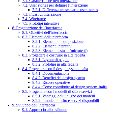
7.1. Caratteristiche dell’interazione
7.2. User stories per definire l’interazione
7.2.1. Differenza tra scenari e user stories
7.3. Flussi di interazione
7.4. Wireframe
7.5. Prototipi interattivi
8. Progettazione dell’interfaccia
8.1. Obiettivi dell’interfaccia
8.2. Elementi dell’interfaccia
8.2.1. Elementi di composizione
8.2.2. Elementi interattivi
8.2.3. Elementi testuali (microtesti)
8.3. Progettare e costruire in alta fedeltà
8.3.1. Layout di pagina
8.3.2. Prototipi in alta fedeltà
8.4. Progettare con il design system .italia
8.4.1. Documentazione
8.4.2. Benefici del design system
8.4.3. Risorse operative
8.4.4. Come contribuire al design system .italia
8.5. Progettare con i modelli di sito e servizi
8.5.1. Vantaggi dell’utilizzo dei modelli
8.5.2. I modelli di sito e servizi disponibili
9. Sviluppo dell’interfaccia
9.1. Approccio allo sviluppo