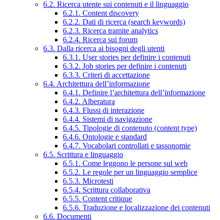
6.2. Ricerca utente sui contenuti e il linguaggio
6.2.1. Content discovery
6.2.2. Dati di ricerca (search keywords)
6.2.3. Ricerca tramite analytics
6.2.4. Ricerca sui forum
6.3. Dalla ricerca ai bisogni degli utenti
6.3.1. User stories per definire i contenuti
6.3.2. Job stories per definire i contenuti
6.3.3. Criteri di accettazione
6.4. Architettura dell’informazione
6.4.1. Definire l’architettura dell’informazione
6.4.2. Alberatura
6.4.3. Flussi di interazione
6.4.4. Sistemi di navigazione
6.4.5. Tipologie di contenuto (content type)
6.4.6. Ontologie e standard
6.4.7. Vocabolari controllati e tassonomie
6.5. Scrittura e linguaggio
6.5.1. Come leggono le persone sul web
6.5.2. Le regole per un linguaggio semplice
6.5.3. Microtesti
6.5.4. Scrittura collaborativa
6.5.5. Content critique
6.5.6. Traduzione e localizzazione dei contenuti
6.6. Documenti