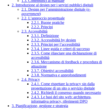
1.3. Contribuisci al manuale
2. Introduzione al design per i servizi pubblici digitali
2.1. Design per l’amministrazione digitale (
e-
government
)
2.2. L’approccio progettuale
2.2.1. Buone pratiche
2.2.2. Principi
2.3. Accessibilità
2.3.1. Definizione
2.3.2. Accessibilità by design
2.3.3. Principi per l’accessibilità
2.3.4. Linee guida e criteri di successo
2.3.5. Come rilasciare una dichiarazione di
accessibilità
2.3.6. Meccanismo di feedback e procedura di
attuazione
2.3.7. Obiettivi accessibilità
2.3.8. Normativa e approfondimenti
2.4. Privacy
2.4.1. Come rispettare la privacy sin dalla
progettazione di un sito o servizio digitale
2.4.2. Richiedi il consenso quando necessario
2.4.3. Le basi del sito web: architettura,
informativa privacy, riferimenti DPO
3. Pianificazione, gestione e strategia