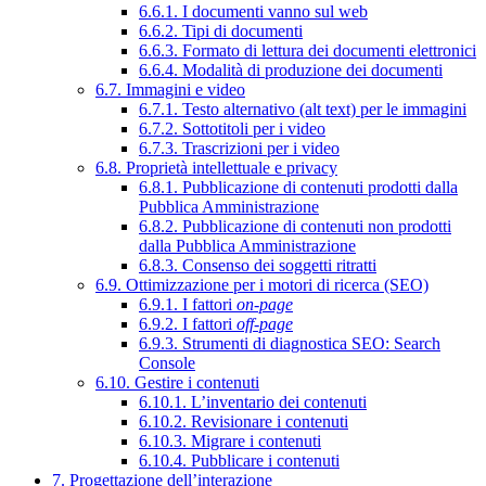
6.6.1. I documenti vanno sul web
6.6.2. Tipi di documenti
6.6.3. Formato di lettura dei documenti elettronici
6.6.4. Modalità di produzione dei documenti
6.7. Immagini e video
6.7.1. Testo alternativo (alt text) per le immagini
6.7.2. Sottotitoli per i video
6.7.3. Trascrizioni per i video
6.8. Proprietà intellettuale e privacy
6.8.1. Pubblicazione di contenuti prodotti dalla
Pubblica Amministrazione
6.8.2. Pubblicazione di contenuti non prodotti
dalla Pubblica Amministrazione
6.8.3. Consenso dei soggetti ritratti
6.9. Ottimizzazione per i motori di ricerca (SEO)
6.9.1. I fattori
on-page
6.9.2. I fattori
off-page
6.9.3. Strumenti di diagnostica SEO: Search
Console
6.10. Gestire i contenuti
6.10.1. L’inventario dei contenuti
6.10.2. Revisionare i contenuti
6.10.3. Migrare i contenuti
6.10.4. Pubblicare i contenuti
7. Progettazione dell’interazione