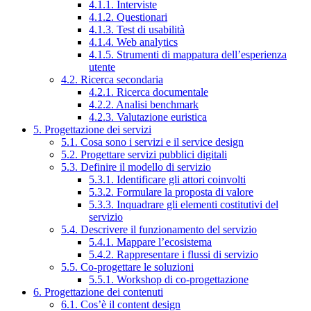
4.1.1. Interviste
4.1.2. Questionari
4.1.3. Test di usabilità
4.1.4. Web analytics
4.1.5. Strumenti di mappatura dell’esperienza
utente
4.2. Ricerca secondaria
4.2.1. Ricerca documentale
4.2.2. Analisi benchmark
4.2.3. Valutazione euristica
5. Progettazione dei servizi
5.1. Cosa sono i servizi e il service design
5.2. Progettare servizi pubblici digitali
5.3. Definire il modello di servizio
5.3.1. Identificare gli attori coinvolti
5.3.2. Formulare la proposta di valore
5.3.3. Inquadrare gli elementi costitutivi del
servizio
5.4. Descrivere il funzionamento del servizio
5.4.1. Mappare l’ecosistema
5.4.2. Rappresentare i flussi di servizio
5.5. Co-progettare le soluzioni
5.5.1. Workshop di co-progettazione
6. Progettazione dei contenuti
6.1. Cos’è il content design