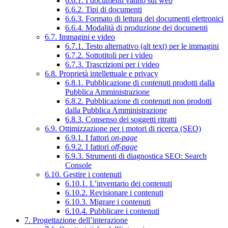
6.6.1. I documenti vanno sul web
6.6.2. Tipi di documenti
6.6.3. Formato di lettura dei documenti elettronici
6.6.4. Modalità di produzione dei documenti
6.7. Immagini e video
6.7.1. Testo alternativo (alt text) per le immagini
6.7.2. Sottotitoli per i video
6.7.3. Trascrizioni per i video
6.8. Proprietà intellettuale e privacy
6.8.1. Pubblicazione di contenuti prodotti dalla
Pubblica Amministrazione
6.8.2. Pubblicazione di contenuti non prodotti
dalla Pubblica Amministrazione
6.8.3. Consenso dei soggetti ritratti
6.9. Ottimizzazione per i motori di ricerca (SEO)
6.9.1. I fattori
on-page
6.9.2. I fattori
off-page
6.9.3. Strumenti di diagnostica SEO: Search
Console
6.10. Gestire i contenuti
6.10.1. L’inventario dei contenuti
6.10.2. Revisionare i contenuti
6.10.3. Migrare i contenuti
6.10.4. Pubblicare i contenuti
7. Progettazione dell’interazione