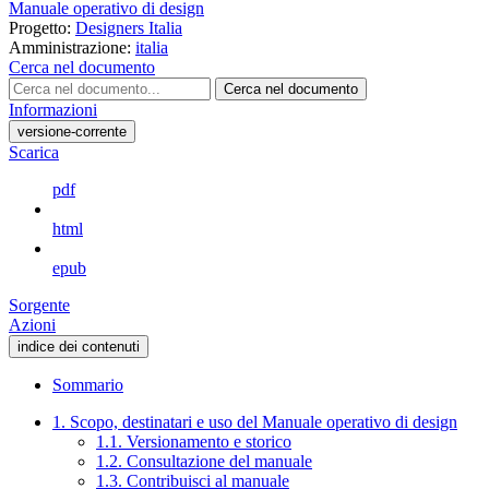
Manuale operativo di design
Progetto:
Designers Italia
Amministrazione:
italia
Cerca nel documento
Cerca nel documento
Informazioni
versione-corrente
Scarica
pdf
html
epub
Sorgente
Azioni
indice dei contenuti
Sommario
1. Scopo, destinatari e uso del Manuale operativo di design
1.1. Versionamento e storico
1.2. Consultazione del manuale
1.3. Contribuisci al manuale