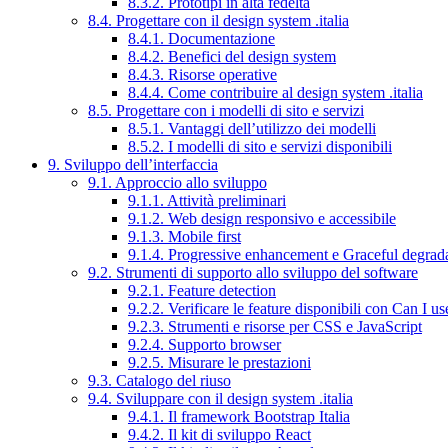
8.3.2. Prototipi in alta fedeltà
8.4. Progettare con il design system .italia
8.4.1. Documentazione
8.4.2. Benefici del design system
8.4.3. Risorse operative
8.4.4. Come contribuire al design system .italia
8.5. Progettare con i modelli di sito e servizi
8.5.1. Vantaggi dell’utilizzo dei modelli
8.5.2. I modelli di sito e servizi disponibili
9. Sviluppo dell’interfaccia
9.1. Approccio allo sviluppo
9.1.1. Attività preliminari
9.1.2. Web design responsivo e accessibile
9.1.3. Mobile first
9.1.4. Progressive enhancement e Graceful degrad
9.2. Strumenti di supporto allo sviluppo del software
9.2.1. Feature detection
9.2.2. Verificare le feature disponibili con Can I us
9.2.3. Strumenti e risorse per CSS e JavaScript
9.2.4. Supporto browser
9.2.5. Misurare le prestazioni
9.3. Catalogo del riuso
9.4. Sviluppare con il design system .italia
9.4.1. Il framework Bootstrap Italia
9.4.2. Il kit di sviluppo React