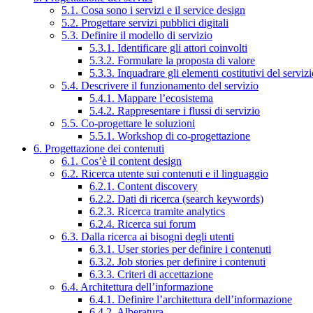
5.1. Cosa sono i servizi e il service design
5.2. Progettare servizi pubblici digitali
5.3. Definire il modello di servizio
5.3.1. Identificare gli attori coinvolti
5.3.2. Formulare la proposta di valore
5.3.3. Inquadrare gli elementi costitutivi del serviz
5.4. Descrivere il funzionamento del servizio
5.4.1. Mappare l’ecosistema
5.4.2. Rappresentare i flussi di servizio
5.5. Co-progettare le soluzioni
5.5.1. Workshop di co-progettazione
6. Progettazione dei contenuti
6.1. Cos’è il content design
6.2. Ricerca utente sui contenuti e il linguaggio
6.2.1. Content discovery
6.2.2. Dati di ricerca (search keywords)
6.2.3. Ricerca tramite analytics
6.2.4. Ricerca sui forum
6.3. Dalla ricerca ai bisogni degli utenti
6.3.1. User stories per definire i contenuti
6.3.2. Job stories per definire i contenuti
6.3.3. Criteri di accettazione
6.4. Architettura dell’informazione
6.4.1. Definire l’architettura dell’informazione
6.4.2. Alberatura