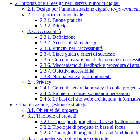
2. Introduzione al design per i servizi pubblici digitali
2.1. Design per l’amministrazione digitale (
e-government
2.2. L’approccio progettuale
2.2.1. Buone pratiche
2.2.2. Principi
2.3. Accessibilità
2.3.1. Definizione
2.3.2. Accessibilità by design
2.3.3. Principi per l’accessibilità
2.3.4. Linee guida e criteri di successo
2.3.5. Come rilasciare una dichiarazione di accessib
2.3.6. Meccanismo di feedback e procedura di attu
2.3.7. Obiettivi accessibilità
2.3.8. Normativa e approfondimenti
2.4. Privacy
2.4.1. Come rispettare la privacy sin dalla progettaz
2.4.2. Richiedi il consenso quando necessario
2.4.3. Le basi del sito web: architettura, informati
3. Pianificazione, gestione e strategia
3.1. Obiettivi del progetto
3.2. Tipologie di progetti
3.2.1. Tipologie di progetto in base agli attori coinv
3.2.2. Tipologie di progetto in base al focus
3.2.3. Tipologie di progetto in base all’ambito di i
3.3. Competenze, ruoli e figure coinvolte