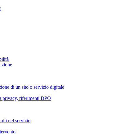
)
ilità
azione
ione di un sito o servizio digitale
va privacy, riferimenti DPO
olti nel servizio
ntervento