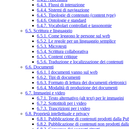
6.4.3. Flussi di interazione
6.4.4. Sistemi di navigazione
6.4.5. Tipologie di contenuto (content type)
6.4.6. Ontologie e standard
6.4.7. Vocabolari controllati e tassonomie
6.5. Scrittura e linguaggio
6.5.1. Come leggono le persone sul web
6.5.2. Le regole per un linguaggio semplice
6.5.3. Microtesti
6.5.4. Scrittura collaborativa
6.5.5. Content critique
6.5.6. Traduzione e localizzazione dei contenuti
6.6. Documenti
6.6.1. I documenti vanno sul web
6.6.2. Tipi di documenti
6.6.3. Formato di lettura dei documenti elettronici
6.6.4. Modalità di produzione dei documenti
6.7. Immagini e video
6.7.1. Testo alternativo (alt text) per le immagini
6.7.2. Sottotitoli per i video
6.7.3. Trascrizioni per i video
6.8. Proprietà intellettuale e privacy
6.8.1. Pubblicazione di contenuti prodotti dalla P
6.8.2. Pubblicazione di contenuti non prodotti dal