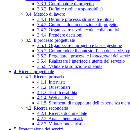
3.3.1. Coordinatore di progetto
3.3.2. Definire ruoli e responsabilità
3.4. Metodo di lavoro
3.4.1. Definire processi, strumenti e rituali
3.4.2. Curare la documentazione di progetto
3.4.3. Organizzare tavoli tecnici collaborativi
3.4.4. Prendere decisioni
3.5. Il processo progettuale
3.5.1. Organizzare il progetto e la sua gestione
3.5.2. Comprendere il contesto d’uso del servizio 
3.5.3. Progettare i processi e i
touchpoint
del servi
3.5.4. Realizzare l’interfaccia utente del servizio
3.5.5. Validare la soluzione ottenuta
4. Ricerca progettuale
4.1. Ricerca primaria
4.1.1. Interviste
4.1.2. Questionari
4.1.3. Test di usabilità
4.1.4. Web analytics
4.1.5. Strumenti di mappatura dell’esperienza uten
4.2. Ricerca secondaria
4.2.1. Ricerca documentale
4.2.2. Analisi benchmark
4.2.3. Valutazione euristica
5. Progettazione dei servizi