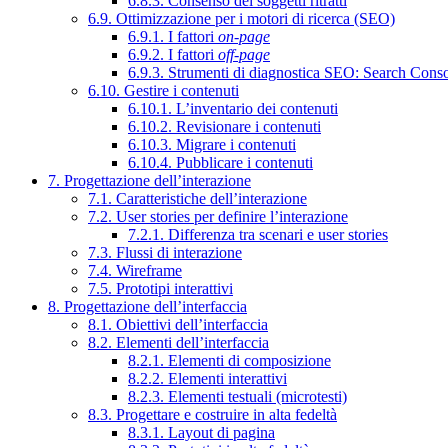
6.8.3. Consenso dei soggetti ritratti
6.9. Ottimizzazione per i motori di ricerca (SEO)
6.9.1. I fattori
on-page
6.9.2. I fattori
off-page
6.9.3. Strumenti di diagnostica SEO: Search Cons
6.10. Gestire i contenuti
6.10.1. L’inventario dei contenuti
6.10.2. Revisionare i contenuti
6.10.3. Migrare i contenuti
6.10.4. Pubblicare i contenuti
7. Progettazione dell’interazione
7.1. Caratteristiche dell’interazione
7.2. User stories per definire l’interazione
7.2.1. Differenza tra scenari e user stories
7.3. Flussi di interazione
7.4. Wireframe
7.5. Prototipi interattivi
8. Progettazione dell’interfaccia
8.1. Obiettivi dell’interfaccia
8.2. Elementi dell’interfaccia
8.2.1. Elementi di composizione
8.2.2. Elementi interattivi
8.2.3. Elementi testuali (microtesti)
8.3. Progettare e costruire in alta fedeltà
8.3.1. Layout di pagina