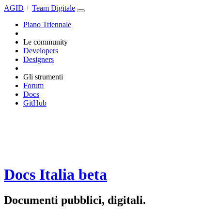
AGID
+
Team Digitale
Piano Triennale
Le community
Developers
Designers
Gli strumenti
Forum
Docs
GitHub
Docs Italia
beta
Documenti pubblici, digitali.