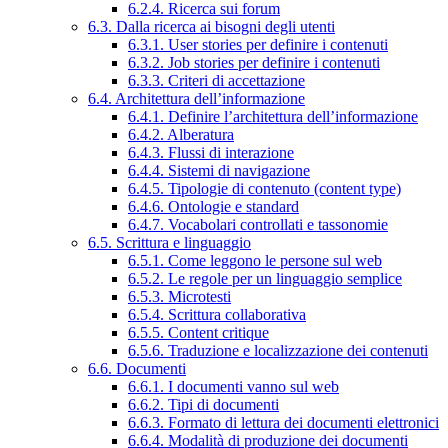
6.2.4. Ricerca sui forum
6.3. Dalla ricerca ai bisogni degli utenti
6.3.1. User stories per definire i contenuti
6.3.2. Job stories per definire i contenuti
6.3.3. Criteri di accettazione
6.4. Architettura dell’informazione
6.4.1. Definire l’architettura dell’informazione
6.4.2. Alberatura
6.4.3. Flussi di interazione
6.4.4. Sistemi di navigazione
6.4.5. Tipologie di contenuto (content type)
6.4.6. Ontologie e standard
6.4.7. Vocabolari controllati e tassonomie
6.5. Scrittura e linguaggio
6.5.1. Come leggono le persone sul web
6.5.2. Le regole per un linguaggio semplice
6.5.3. Microtesti
6.5.4. Scrittura collaborativa
6.5.5. Content critique
6.5.6. Traduzione e localizzazione dei contenuti
6.6. Documenti
6.6.1. I documenti vanno sul web
6.6.2. Tipi di documenti
6.6.3. Formato di lettura dei documenti elettronici
6.6.4. Modalità di produzione dei documenti