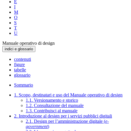
E
I
M
O
S
T
U
Manuale operativo di design
indici e glossario
contenuti
figure
tabelle
glossario
Sommario
1. Scopo, destinatari e uso del Manuale operativo di design
1.1. Versionamento e storico
1.2. Consultazione del manuale
1.3. Contribuisci al manuale
2. Introduzione al design per i servizi pubblici digitali
2.1. Design per l’amministrazione digitale (
e-
government
)