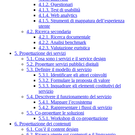
4.1.2. Questionari
4.1.3. Test di usabilità
4.1.4. Web analytics
4.1.5. Strumenti di mappatura dell’esperienza
utente
4.2. Ricerca secondaria
4.2.1. Ricerca documentale
4.2.2. Analisi benchmark
4.2.3. Valutazione euristica
5. Progettazione dei servizi
5.1. Cosa sono i servizi e il service design
5.2. Progettare servizi pubblici digitali
5.3. Definire il modello di servizio
5.3.1. Identificare gli attori coinvolti
5.3.2. Formulare la proposta di valore
5.3.3. Inquadrare gli elementi costitutivi del
servizio
5.4. Descrivere il funzionamento del servizio
5.4.1. Mappare l’ecosistema
5.4.2. Rappresentare i flussi di servizio
5.5. Co-progettare le soluzioni
5.5.1. Workshop di co-progettazione
6. Progettazione dei contenuti
6.1. Cos’è il content design
6.2. Ricerca utente sui contenuti e il linguaggio