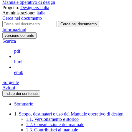
Manuale operativo di design
Progetto:
Designers Italia
Amministrazione:
italia
Cerca nel documento
Cerca nel documento
Informazioni
versione-corrente
Scarica
pdf
html
epub
Sorgente
Azioni
indice dei contenuti
Sommario
1. Scopo, destinatari e uso del Manuale operativo di design
1.1. Versionamento e storico
1.2. Consultazione del manuale
1.3. Contribuisci al manuale