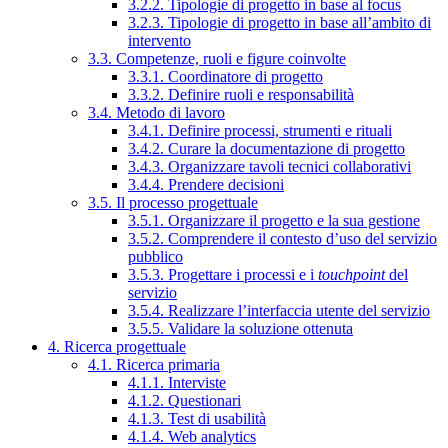
3.2.2. Tipologie di progetto in base al focus
3.2.3. Tipologie di progetto in base all’ambito di
intervento
3.3. Competenze, ruoli e figure coinvolte
3.3.1. Coordinatore di progetto
3.3.2. Definire ruoli e responsabilità
3.4. Metodo di lavoro
3.4.1. Definire processi, strumenti e rituali
3.4.2. Curare la documentazione di progetto
3.4.3. Organizzare tavoli tecnici collaborativi
3.4.4. Prendere decisioni
3.5. Il processo progettuale
3.5.1. Organizzare il progetto e la sua gestione
3.5.2. Comprendere il contesto d’uso del servizio
pubblico
3.5.3. Progettare i processi e i
touchpoint
del
servizio
3.5.4. Realizzare l’interfaccia utente del servizio
3.5.5. Validare la soluzione ottenuta
4. Ricerca progettuale
4.1. Ricerca primaria
4.1.1. Interviste
4.1.2. Questionari
4.1.3. Test di usabilità
4.1.4. Web analytics