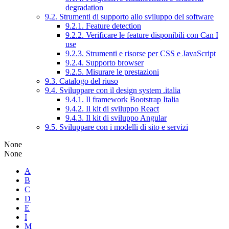
degradation
9.2. Strumenti di supporto allo sviluppo del software
9.2.1. Feature detection
9.2.2. Verificare le feature disponibili con Can I
use
9.2.3. Strumenti e risorse per CSS e JavaScript
9.2.4. Supporto browser
9.2.5. Misurare le prestazioni
9.3. Catalogo del riuso
9.4. Sviluppare con il design system .italia
9.4.1. Il framework Bootstrap Italia
9.4.2. Il kit di sviluppo React
9.4.3. Il kit di sviluppo Angular
9.5. Sviluppare con i modelli di sito e servizi
None
None
A
B
C
D
E
I
M