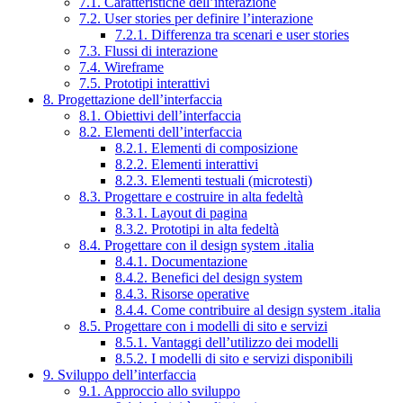
7.1. Caratteristiche dell’interazione
7.2. User stories per definire l’interazione
7.2.1. Differenza tra scenari e user stories
7.3. Flussi di interazione
7.4. Wireframe
7.5. Prototipi interattivi
8. Progettazione dell’interfaccia
8.1. Obiettivi dell’interfaccia
8.2. Elementi dell’interfaccia
8.2.1. Elementi di composizione
8.2.2. Elementi interattivi
8.2.3. Elementi testuali (microtesti)
8.3. Progettare e costruire in alta fedeltà
8.3.1. Layout di pagina
8.3.2. Prototipi in alta fedeltà
8.4. Progettare con il design system .italia
8.4.1. Documentazione
8.4.2. Benefici del design system
8.4.3. Risorse operative
8.4.4. Come contribuire al design system .italia
8.5. Progettare con i modelli di sito e servizi
8.5.1. Vantaggi dell’utilizzo dei modelli
8.5.2. I modelli di sito e servizi disponibili
9. Sviluppo dell’interfaccia
9.1. Approccio allo sviluppo