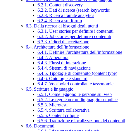
6.2.1. Content discovery
6.2.2. Dati di ricerca (search keywords)
6.2.3. Ricerca tramite analytics
6.2.4. Ricerca sui forum
6.3. Dalla ricerca ai bisogni degli utenti
6.3.1. User stories per definire i contenuti
6.3.2. Job stories per definire i contenuti
6.3.3. Criteri di accettazione
6.4. Architettura dell’informazione
6.4.1. Definire l’architettura dell’informazione
6.4.2. Alberatura
6.4.3. Flussi di interazione
6.4.4. Sistemi di navigazione
6.4.5. Tipologie di contenuto (content type)
6.4.6. Ontologie e standard
6.4.7. Vocabolari controllati e tassonomie
6.5. Scrittura e linguaggio
6.5.1. Come leggono le persone sul web
6.5.2. Le regole per un linguaggio semplice
6.5.3. Microtesti
6.5.4. Scrittura collaborativa
6.5.5. Content critique
6.5.6. Traduzione e localizzazione dei contenuti
6.6. Documenti