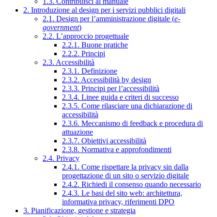
1.3. Contribuisci al manuale
2. Introduzione al design per i servizi pubblici digitali
2.1. Design per l’amministrazione digitale (
e-
government
)
2.2. L’approccio progettuale
2.2.1. Buone pratiche
2.2.2. Principi
2.3. Accessibilità
2.3.1. Definizione
2.3.2. Accessibilità by design
2.3.3. Principi per l’accessibilità
2.3.4. Linee guida e criteri di successo
2.3.5. Come rilasciare una dichiarazione di
accessibilità
2.3.6. Meccanismo di feedback e procedura di
attuazione
2.3.7. Obiettivi accessibilità
2.3.8. Normativa e approfondimenti
2.4. Privacy
2.4.1. Come rispettare la privacy sin dalla
progettazione di un sito o servizio digitale
2.4.2. Richiedi il consenso quando necessario
2.4.3. Le basi del sito web: architettura,
informativa privacy, riferimenti DPO
3. Pianificazione, gestione e strategia