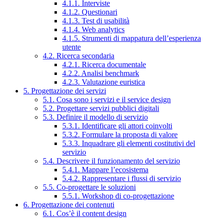
4.1.1. Interviste
4.1.2. Questionari
4.1.3. Test di usabilità
4.1.4. Web analytics
4.1.5. Strumenti di mappatura dell’esperienza
utente
4.2. Ricerca secondaria
4.2.1. Ricerca documentale
4.2.2. Analisi benchmark
4.2.3. Valutazione euristica
5. Progettazione dei servizi
5.1. Cosa sono i servizi e il service design
5.2. Progettare servizi pubblici digitali
5.3. Definire il modello di servizio
5.3.1. Identificare gli attori coinvolti
5.3.2. Formulare la proposta di valore
5.3.3. Inquadrare gli elementi costitutivi del
servizio
5.4. Descrivere il funzionamento del servizio
5.4.1. Mappare l’ecosistema
5.4.2. Rappresentare i flussi di servizio
5.5. Co-progettare le soluzioni
5.5.1. Workshop di co-progettazione
6. Progettazione dei contenuti
6.1. Cos’è il content design