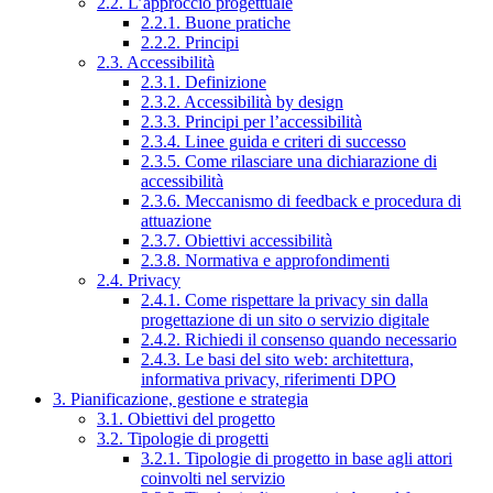
2.2. L’approccio progettuale
2.2.1. Buone pratiche
2.2.2. Principi
2.3. Accessibilità
2.3.1. Definizione
2.3.2. Accessibilità by design
2.3.3. Principi per l’accessibilità
2.3.4. Linee guida e criteri di successo
2.3.5. Come rilasciare una dichiarazione di
accessibilità
2.3.6. Meccanismo di feedback e procedura di
attuazione
2.3.7. Obiettivi accessibilità
2.3.8. Normativa e approfondimenti
2.4. Privacy
2.4.1. Come rispettare la privacy sin dalla
progettazione di un sito o servizio digitale
2.4.2. Richiedi il consenso quando necessario
2.4.3. Le basi del sito web: architettura,
informativa privacy, riferimenti DPO
3. Pianificazione, gestione e strategia
3.1. Obiettivi del progetto
3.2. Tipologie di progetti
3.2.1. Tipologie di progetto in base agli attori
coinvolti nel servizio