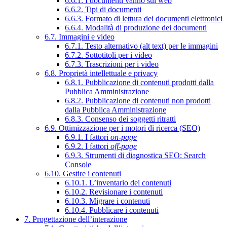
6.6.1. I documenti vanno sul web
6.6.2. Tipi di documenti
6.6.3. Formato di lettura dei documenti elettronici
6.6.4. Modalità di produzione dei documenti
6.7. Immagini e video
6.7.1. Testo alternativo (alt text) per le immagini
6.7.2. Sottotitoli per i video
6.7.3. Trascrizioni per i video
6.8. Proprietà intellettuale e privacy
6.8.1. Pubblicazione di contenuti prodotti dalla
Pubblica Amministrazione
6.8.2. Pubblicazione di contenuti non prodotti
dalla Pubblica Amministrazione
6.8.3. Consenso dei soggetti ritratti
6.9. Ottimizzazione per i motori di ricerca (SEO)
6.9.1. I fattori
on-page
6.9.2. I fattori
off-page
6.9.3. Strumenti di diagnostica SEO: Search
Console
6.10. Gestire i contenuti
6.10.1. L’inventario dei contenuti
6.10.2. Revisionare i contenuti
6.10.3. Migrare i contenuti
6.10.4. Pubblicare i contenuti
7. Progettazione dell’interazione