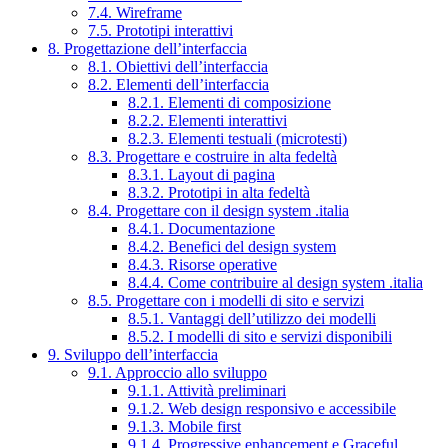
7.4. Wireframe
7.5. Prototipi interattivi
8. Progettazione dell’interfaccia
8.1. Obiettivi dell’interfaccia
8.2. Elementi dell’interfaccia
8.2.1. Elementi di composizione
8.2.2. Elementi interattivi
8.2.3. Elementi testuali (microtesti)
8.3. Progettare e costruire in alta fedeltà
8.3.1. Layout di pagina
8.3.2. Prototipi in alta fedeltà
8.4. Progettare con il design system .italia
8.4.1. Documentazione
8.4.2. Benefici del design system
8.4.3. Risorse operative
8.4.4. Come contribuire al design system .italia
8.5. Progettare con i modelli di sito e servizi
8.5.1. Vantaggi dell’utilizzo dei modelli
8.5.2. I modelli di sito e servizi disponibili
9. Sviluppo dell’interfaccia
9.1. Approccio allo sviluppo
9.1.1. Attività preliminari
9.1.2. Web design responsivo e accessibile
9.1.3. Mobile first
9.1.4. Progressive enhancement e Graceful