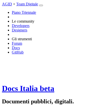
AGID
+
Team Digitale
Piano Triennale
Le community
Developers
Designers
Gli strumenti
Forum
Docs
GitHub
Docs Italia
beta
Documenti pubblici, digitali.