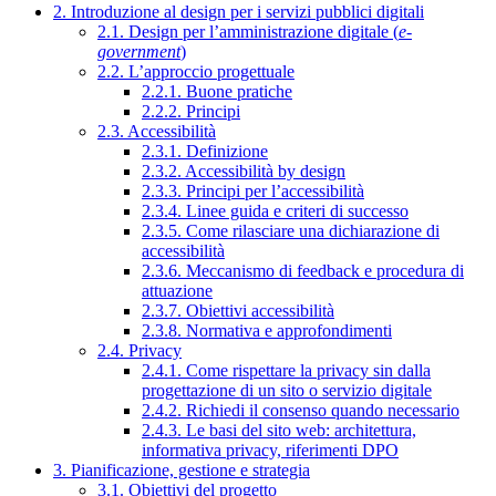
2. Introduzione al design per i servizi pubblici digitali
2.1. Design per l’amministrazione digitale (
e-
government
)
2.2. L’approccio progettuale
2.2.1. Buone pratiche
2.2.2. Principi
2.3. Accessibilità
2.3.1. Definizione
2.3.2. Accessibilità by design
2.3.3. Principi per l’accessibilità
2.3.4. Linee guida e criteri di successo
2.3.5. Come rilasciare una dichiarazione di
accessibilità
2.3.6. Meccanismo di feedback e procedura di
attuazione
2.3.7. Obiettivi accessibilità
2.3.8. Normativa e approfondimenti
2.4. Privacy
2.4.1. Come rispettare la privacy sin dalla
progettazione di un sito o servizio digitale
2.4.2. Richiedi il consenso quando necessario
2.4.3. Le basi del sito web: architettura,
informativa privacy, riferimenti DPO
3. Pianificazione, gestione e strategia
3.1. Obiettivi del progetto