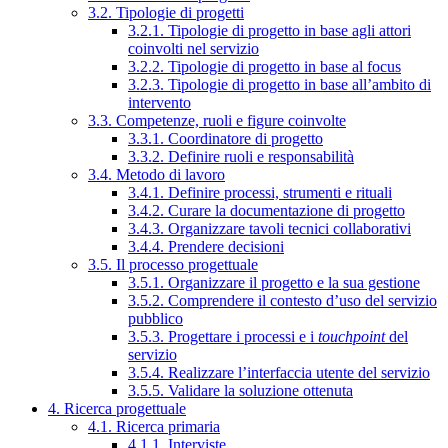
3.2. Tipologie di progetti
3.2.1. Tipologie di progetto in base agli attori
coinvolti nel servizio
3.2.2. Tipologie di progetto in base al focus
3.2.3. Tipologie di progetto in base all’ambito di
intervento
3.3. Competenze, ruoli e figure coinvolte
3.3.1. Coordinatore di progetto
3.3.2. Definire ruoli e responsabilità
3.4. Metodo di lavoro
3.4.1. Definire processi, strumenti e rituali
3.4.2. Curare la documentazione di progetto
3.4.3. Organizzare tavoli tecnici collaborativi
3.4.4. Prendere decisioni
3.5. Il processo progettuale
3.5.1. Organizzare il progetto e la sua gestione
3.5.2. Comprendere il contesto d’uso del servizio
pubblico
3.5.3. Progettare i processi e i
touchpoint
del
servizio
3.5.4. Realizzare l’interfaccia utente del servizio
3.5.5. Validare la soluzione ottenuta
4. Ricerca progettuale
4.1. Ricerca primaria
4.1.1. Interviste