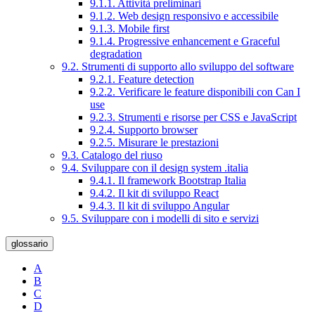
9.1.1. Attività preliminari
9.1.2. Web design responsivo e accessibile
9.1.3. Mobile first
9.1.4. Progressive enhancement e Graceful
degradation
9.2. Strumenti di supporto allo sviluppo del software
9.2.1. Feature detection
9.2.2. Verificare le feature disponibili con Can I
use
9.2.3. Strumenti e risorse per CSS e JavaScript
9.2.4. Supporto browser
9.2.5. Misurare le prestazioni
9.3. Catalogo del riuso
9.4. Sviluppare con il design system .italia
9.4.1. Il framework Bootstrap Italia
9.4.2. Il kit di sviluppo React
9.4.3. Il kit di sviluppo Angular
9.5. Sviluppare con i modelli di sito e servizi
glossario
A
B
C
D