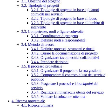
3.1. Obiettivi del progetto
3.2. Tipologie di progetti
3.2.1. Tipologie di progetto in base agli attori
coinvolti nel servizio
3.2.2. Tipologie di progetto in base al focus
3.2.3. Tipologie di progetto in base all’ambito di
intervento
3.3. Competenze, ruoli e figure coinvolte
3.3.1. Coordinatore di progetto
3.3.2. Definire ruoli e responsabilità
3.4. Metodo di lavoro
3.4.1. Definire processi, strumenti e rituali
3.4.2. Curare la documentazione di progetto
3.4.3. Organizzare tavoli tecnici collaborativi
3.4.4. Prendere decisioni
3.5. Il processo progettuale
3.5.1. Organizzare il progetto e la sua gestione
3.5.2. Comprendere il contesto d’uso del servizio
pubblico
3.5.3. Progettare i processi e i
touchpoint
del
servizio
3.5.4. Realizzare l’interfaccia utente del servizio
3.5.5. Validare la soluzione ottenuta
4. Ricerca progettuale
4.1. Ricerca primaria