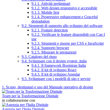
9.1.1. Attività preliminari
9.1.2. Web design responsivo e accessibile
9.1.3. Mobile first
9.1.4. Progressive enhancement e Graceful
degradation
9.2. Strumenti di supporto allo sviluppo del software
9.2.1. Feature detection
9.2.2. Verificare le feature disponibili con Can I
use
9.2.3. Strumenti e risorse per CSS e JavaScript
9.2.4. Supporto browser
9.2.5. Misurare le prestazioni
9.3. Catalogo del riuso
9.4. Sviluppare con il design system .italia
9.4.1. Il framework Bootstrap Italia
9.4.2. Il kit di sviluppo React
9.4.3. Il kit di sviluppo Angular
9.5. Sviluppare con i modelli di sito e servizi
1. Scopo, destinatari e uso del Manuale operativo di design
Team per la Trasformazione Digitale
in collaborazione con
Agenzia per l'Italia Digitale