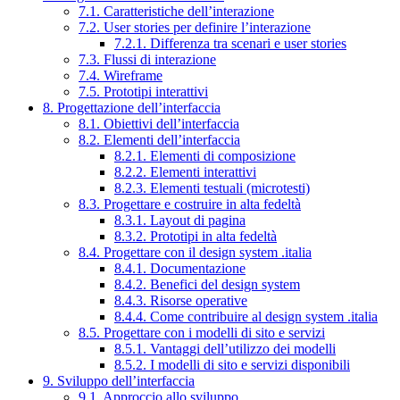
7.1. Caratteristiche dell’interazione
7.2. User stories per definire l’interazione
7.2.1. Differenza tra scenari e user stories
7.3. Flussi di interazione
7.4. Wireframe
7.5. Prototipi interattivi
8. Progettazione dell’interfaccia
8.1. Obiettivi dell’interfaccia
8.2. Elementi dell’interfaccia
8.2.1. Elementi di composizione
8.2.2. Elementi interattivi
8.2.3. Elementi testuali (microtesti)
8.3. Progettare e costruire in alta fedeltà
8.3.1. Layout di pagina
8.3.2. Prototipi in alta fedeltà
8.4. Progettare con il design system .italia
8.4.1. Documentazione
8.4.2. Benefici del design system
8.4.3. Risorse operative
8.4.4. Come contribuire al design system .italia
8.5. Progettare con i modelli di sito e servizi
8.5.1. Vantaggi dell’utilizzo dei modelli
8.5.2. I modelli di sito e servizi disponibili
9. Sviluppo dell’interfaccia
9.1. Approccio allo sviluppo