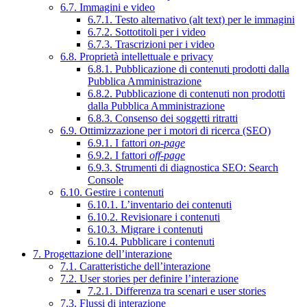
6.7. Immagini e video
6.7.1. Testo alternativo (alt text) per le immagini
6.7.2. Sottotitoli per i video
6.7.3. Trascrizioni per i video
6.8. Proprietà intellettuale e privacy
6.8.1. Pubblicazione di contenuti prodotti dalla
Pubblica Amministrazione
6.8.2. Pubblicazione di contenuti non prodotti
dalla Pubblica Amministrazione
6.8.3. Consenso dei soggetti ritratti
6.9. Ottimizzazione per i motori di ricerca (SEO)
6.9.1. I fattori
on-page
6.9.2. I fattori
off-page
6.9.3. Strumenti di diagnostica SEO: Search
Console
6.10. Gestire i contenuti
6.10.1. L’inventario dei contenuti
6.10.2. Revisionare i contenuti
6.10.3. Migrare i contenuti
6.10.4. Pubblicare i contenuti
7. Progettazione dell’interazione
7.1. Caratteristiche dell’interazione
7.2. User stories per definire l’interazione
7.2.1. Differenza tra scenari e user stories
7.3. Flussi di interazione