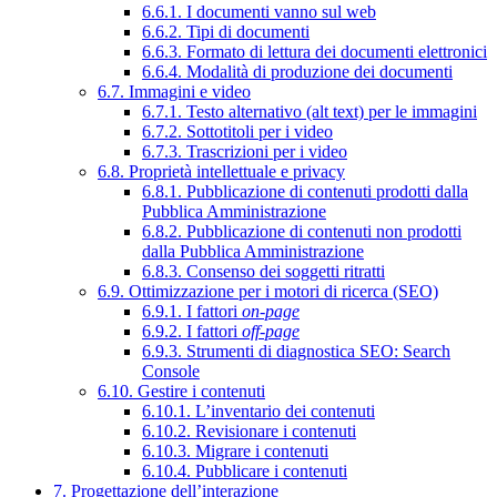
6.6.1. I documenti vanno sul web
6.6.2. Tipi di documenti
6.6.3. Formato di lettura dei documenti elettronici
6.6.4. Modalità di produzione dei documenti
6.7. Immagini e video
6.7.1. Testo alternativo (alt text) per le immagini
6.7.2. Sottotitoli per i video
6.7.3. Trascrizioni per i video
6.8. Proprietà intellettuale e privacy
6.8.1. Pubblicazione di contenuti prodotti dalla
Pubblica Amministrazione
6.8.2. Pubblicazione di contenuti non prodotti
dalla Pubblica Amministrazione
6.8.3. Consenso dei soggetti ritratti
6.9. Ottimizzazione per i motori di ricerca (SEO)
6.9.1. I fattori
on-page
6.9.2. I fattori
off-page
6.9.3. Strumenti di diagnostica SEO: Search
Console
6.10. Gestire i contenuti
6.10.1. L’inventario dei contenuti
6.10.2. Revisionare i contenuti
6.10.3. Migrare i contenuti
6.10.4. Pubblicare i contenuti
7. Progettazione dell’interazione