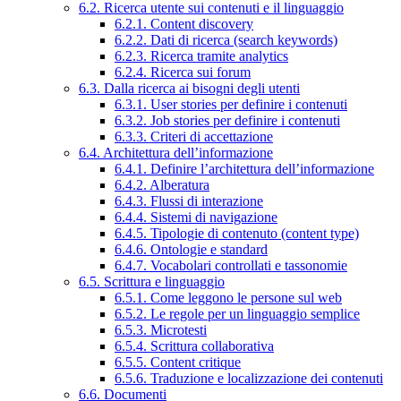
6.2. Ricerca utente sui contenuti e il linguaggio
6.2.1. Content discovery
6.2.2. Dati di ricerca (search keywords)
6.2.3. Ricerca tramite analytics
6.2.4. Ricerca sui forum
6.3. Dalla ricerca ai bisogni degli utenti
6.3.1. User stories per definire i contenuti
6.3.2. Job stories per definire i contenuti
6.3.3. Criteri di accettazione
6.4. Architettura dell’informazione
6.4.1. Definire l’architettura dell’informazione
6.4.2. Alberatura
6.4.3. Flussi di interazione
6.4.4. Sistemi di navigazione
6.4.5. Tipologie di contenuto (content type)
6.4.6. Ontologie e standard
6.4.7. Vocabolari controllati e tassonomie
6.5. Scrittura e linguaggio
6.5.1. Come leggono le persone sul web
6.5.2. Le regole per un linguaggio semplice
6.5.3. Microtesti
6.5.4. Scrittura collaborativa
6.5.5. Content critique
6.5.6. Traduzione e localizzazione dei contenuti
6.6. Documenti