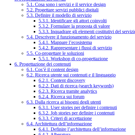
5.1. Cosa sono i servizi e il service design
5.2. Progettare servizi pubblici digitali
5.3. Definire il modello di servizio
5.3.1. Identificare gli attori coinvolti
5.3.2. Formulare la proposta di valore
5.3.3. Inquadrare gli elementi costitutivi del serviz
5.4. Descrivere il funzionamento del servizio
5.4.1. Mappare l’ecosistema
5.4.2. Rappresentare i flussi di servizio
5.5. Co-progettare le soluzioni
5.5.1. Workshop di co-progettazione
6. Progettazione dei contenuti
6.1. Cos’è il content design
6.2. Ricerca utente sui contenuti e il linguaggio
6.2.1. Content discovery
6.2.2. Dati di ricerca (search keywords)
6.2.3. Ricerca tramite analytics
6.2.4. Ricerca sui forum
6.3. Dalla ricerca ai bisogni degli utenti
6.3.1. User stories per definire i contenuti
6.3.2. Job stories per definire i contenuti
6.3.3. Criteri di accettazione
6.4. Architettura dell’informazione
6.4.1. Definire l’architettura dell’informazione
6.4.2. Alberatura