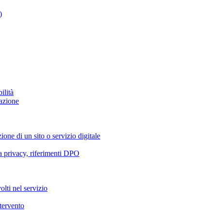
)
ilità
azione
ione di un sito o servizio digitale
va privacy, riferimenti DPO
olti nel servizio
ntervento