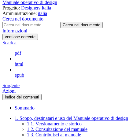
Manuale operativo di design
Progetto:
Designers Italia
Amministrazione:
italia
Cerca nel documento
Cerca nel documento
Informazioni
versione-corrente
Scarica
pdf
html
epub
Sorgente
Azioni
indice dei contenuti
Sommario
1. Scopo, destinatari e uso del Manuale operativo di design
1.1. Versionamento e storico
1.2. Consultazione del manuale
1.3. Contribuisci al manuale