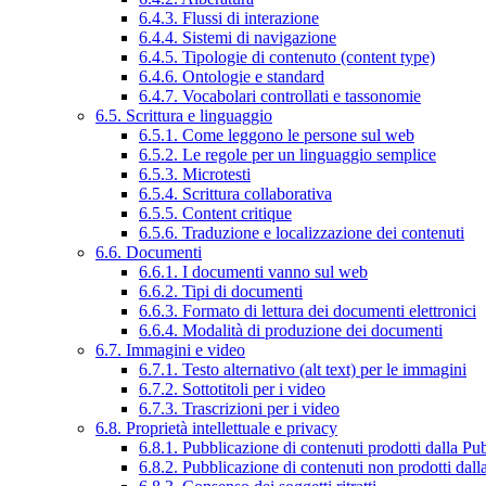
6.4.3. Flussi di interazione
6.4.4. Sistemi di navigazione
6.4.5. Tipologie di contenuto (content type)
6.4.6. Ontologie e standard
6.4.7. Vocabolari controllati e tassonomie
6.5. Scrittura e linguaggio
6.5.1. Come leggono le persone sul web
6.5.2. Le regole per un linguaggio semplice
6.5.3. Microtesti
6.5.4. Scrittura collaborativa
6.5.5. Content critique
6.5.6. Traduzione e localizzazione dei contenuti
6.6. Documenti
6.6.1. I documenti vanno sul web
6.6.2. Tipi di documenti
6.6.3. Formato di lettura dei documenti elettronici
6.6.4. Modalità di produzione dei documenti
6.7. Immagini e video
6.7.1. Testo alternativo (alt text) per le immagini
6.7.2. Sottotitoli per i video
6.7.3. Trascrizioni per i video
6.8. Proprietà intellettuale e privacy
6.8.1. Pubblicazione di contenuti prodotti dalla P
6.8.2. Pubblicazione di contenuti non prodotti dal