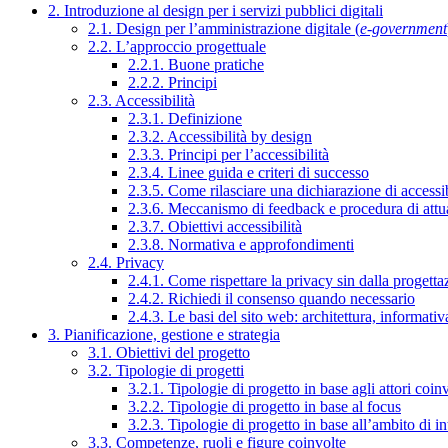
2. Introduzione al design per i servizi pubblici digitali
2.1. Design per l’amministrazione digitale (
e-government
2.2. L’approccio progettuale
2.2.1. Buone pratiche
2.2.2. Principi
2.3. Accessibilità
2.3.1. Definizione
2.3.2. Accessibilità by design
2.3.3. Principi per l’accessibilità
2.3.4. Linee guida e criteri di successo
2.3.5. Come rilasciare una dichiarazione di accessib
2.3.6. Meccanismo di feedback e procedura di attu
2.3.7. Obiettivi accessibilità
2.3.8. Normativa e approfondimenti
2.4. Privacy
2.4.1. Come rispettare la privacy sin dalla progettaz
2.4.2. Richiedi il consenso quando necessario
2.4.3. Le basi del sito web: architettura, informati
3. Pianificazione, gestione e strategia
3.1. Obiettivi del progetto
3.2. Tipologie di progetti
3.2.1. Tipologie di progetto in base agli attori coinv
3.2.2. Tipologie di progetto in base al focus
3.2.3. Tipologie di progetto in base all’ambito di i
3.3. Competenze, ruoli e figure coinvolte