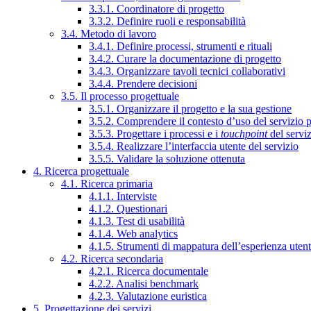
3.3.1. Coordinatore di progetto
3.3.2. Definire ruoli e responsabilità
3.4. Metodo di lavoro
3.4.1. Definire processi, strumenti e rituali
3.4.2. Curare la documentazione di progetto
3.4.3. Organizzare tavoli tecnici collaborativi
3.4.4. Prendere decisioni
3.5. Il processo progettuale
3.5.1. Organizzare il progetto e la sua gestione
3.5.2. Comprendere il contesto d’uso del servizio 
3.5.3. Progettare i processi e i
touchpoint
del servi
3.5.4. Realizzare l’interfaccia utente del servizio
3.5.5. Validare la soluzione ottenuta
4. Ricerca progettuale
4.1. Ricerca primaria
4.1.1. Interviste
4.1.2. Questionari
4.1.3. Test di usabilità
4.1.4. Web analytics
4.1.5. Strumenti di mappatura dell’esperienza uten
4.2. Ricerca secondaria
4.2.1. Ricerca documentale
4.2.2. Analisi benchmark
4.2.3. Valutazione euristica
5. Progettazione dei servizi