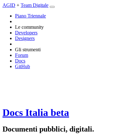
AGID
+
Team Digitale
Piano Triennale
Le community
Developers
Designers
Gli strumenti
Forum
Docs
GitHub
Docs Italia
beta
Documenti pubblici, digitali.