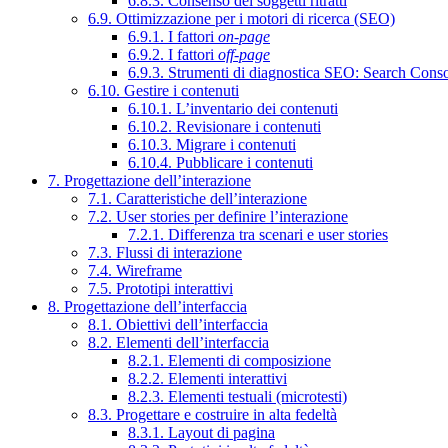
6.8.3. Consenso dei soggetti ritratti
6.9. Ottimizzazione per i motori di ricerca (SEO)
6.9.1. I fattori
on-page
6.9.2. I fattori
off-page
6.9.3. Strumenti di diagnostica SEO: Search Cons
6.10. Gestire i contenuti
6.10.1. L’inventario dei contenuti
6.10.2. Revisionare i contenuti
6.10.3. Migrare i contenuti
6.10.4. Pubblicare i contenuti
7. Progettazione dell’interazione
7.1. Caratteristiche dell’interazione
7.2. User stories per definire l’interazione
7.2.1. Differenza tra scenari e user stories
7.3. Flussi di interazione
7.4. Wireframe
7.5. Prototipi interattivi
8. Progettazione dell’interfaccia
8.1. Obiettivi dell’interfaccia
8.2. Elementi dell’interfaccia
8.2.1. Elementi di composizione
8.2.2. Elementi interattivi
8.2.3. Elementi testuali (microtesti)
8.3. Progettare e costruire in alta fedeltà
8.3.1. Layout di pagina