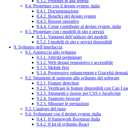
8.3.2. Prototipi in alta fedeltà
8.4. Progettare con il design system .italia
8.4.1. Documentazione
8.4.2. Benefici del design system
8.4.3. Risorse operative
8.4.4. Come contribuire al design system .italia
8.5. Progettare con i modelli di sito e servizi
8.5.1. Vantaggi dell’utilizzo dei modelli
8.5.2. I modelli di sito e servizi disponibili
9. Sviluppo dell’interfaccia
9.1. Approccio allo sviluppo
9.1.1. Attività preliminari
9.1.2. Web design responsivo e accessibile
9.1.3. Mobile first
9.1.4. Progressive enhancement e Graceful degrad
9.2. Strumenti di supporto allo sviluppo del software
9.2.1. Feature detection
9.2.2. Verificare le feature disponibili con Can I us
9.2.3. Strumenti e risorse per CSS e JavaScript
9.2.4. Supporto browser
9.2.5. Misurare le prestazioni
9.3. Catalogo del riuso
9.4. Sviluppare con il design system .italia
9.4.1. Il framework Bootstrap Italia
9.4.2. Il kit di sviluppo React