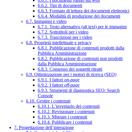
6.6.1. I documenti vanno sul web
6.6.2. Tipi di documenti
6.6.3. Formato di lettura dei documenti elettronici
6.6.4. Modalità di produzione dei documenti
6.7. Immagini e video
6.7.1. Testo alternativo (alt text) per le immagini
6.7.2. Sottotitoli per i video
6.7.3. Trascrizioni per i video
6.8. Proprietà intellettuale e privacy
6.8.1. Pubblicazione di contenuti prodotti dalla
Pubblica Amministrazione
6.8.2. Pubblicazione di contenuti non prodotti
dalla Pubblica Amministrazione
6.8.3. Consenso dei soggetti ritratti
6.9. Ottimizzazione per i motori di ricerca (SEO)
6.9.1. I fattori
on-page
6.9.2. I fattori
off-page
6.9.3. Strumenti di diagnostica SEO: Search
Console
6.10. Gestire i contenuti
6.10.1. L’inventario dei contenuti
6.10.2. Revisionare i contenuti
6.10.3. Migrare i contenuti
6.10.4. Pubblicare i contenuti
7. Progettazione dell’interazione