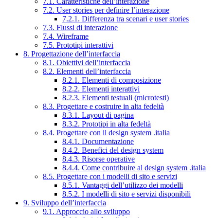
7.1. Caratteristiche dell’interazione
7.2. User stories per definire l’interazione
7.2.1. Differenza tra scenari e user stories
7.3. Flussi di interazione
7.4. Wireframe
7.5. Prototipi interattivi
8. Progettazione dell’interfaccia
8.1. Obiettivi dell’interfaccia
8.2. Elementi dell’interfaccia
8.2.1. Elementi di composizione
8.2.2. Elementi interattivi
8.2.3. Elementi testuali (microtesti)
8.3. Progettare e costruire in alta fedeltà
8.3.1. Layout di pagina
8.3.2. Prototipi in alta fedeltà
8.4. Progettare con il design system .italia
8.4.1. Documentazione
8.4.2. Benefici del design system
8.4.3. Risorse operative
8.4.4. Come contribuire al design system .italia
8.5. Progettare con i modelli di sito e servizi
8.5.1. Vantaggi dell’utilizzo dei modelli
8.5.2. I modelli di sito e servizi disponibili
9. Sviluppo dell’interfaccia
9.1. Approccio allo sviluppo