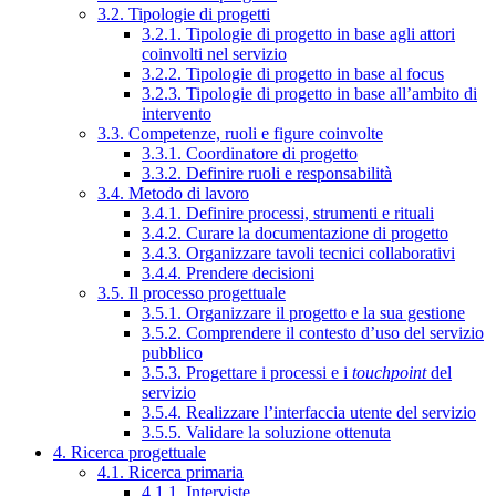
3.2. Tipologie di progetti
3.2.1. Tipologie di progetto in base agli attori
coinvolti nel servizio
3.2.2. Tipologie di progetto in base al focus
3.2.3. Tipologie di progetto in base all’ambito di
intervento
3.3. Competenze, ruoli e figure coinvolte
3.3.1. Coordinatore di progetto
3.3.2. Definire ruoli e responsabilità
3.4. Metodo di lavoro
3.4.1. Definire processi, strumenti e rituali
3.4.2. Curare la documentazione di progetto
3.4.3. Organizzare tavoli tecnici collaborativi
3.4.4. Prendere decisioni
3.5. Il processo progettuale
3.5.1. Organizzare il progetto e la sua gestione
3.5.2. Comprendere il contesto d’uso del servizio
pubblico
3.5.3. Progettare i processi e i
touchpoint
del
servizio
3.5.4. Realizzare l’interfaccia utente del servizio
3.5.5. Validare la soluzione ottenuta
4. Ricerca progettuale
4.1. Ricerca primaria
4.1.1. Interviste