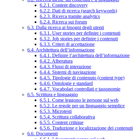
6.2.1. Content discovery
6.2.2. Dati di ricerca (search keywords)
6.2.3. Ricerca tramite analytics
6.2.4. Ricerca sui forum
6.3. Dalla ricerca ai bisogni degli utenti
6.3.1. User stories per definire i contenuti
6.3.2. Job stories per definire i contenuti
6.3.3. Criteri di accettazione
6.4. Architettura dell’informazione
6.4.1. Definire l’architettura dell’informazione
6.4.2. Alberatura
6.4.3. Flussi di interazione
6.4.4. Sistemi di navigazione
6.4.5. Tipologie di contenuto (content type)
6.4.6. Ontologie e standard
6.4.7. Vocabolari controllati e tassonomie
6.5. Scrittura e linguaggio
6.5.1. Come leggono le persone sul web
6.5.2. Le regole per un linguaggio semplice
6.5.3. Microtesti
6.5.4. Scrittura collaborativa
6.5.5. Content critique
6.5.6. Traduzione e localizzazione dei contenuti
6.6. Documenti