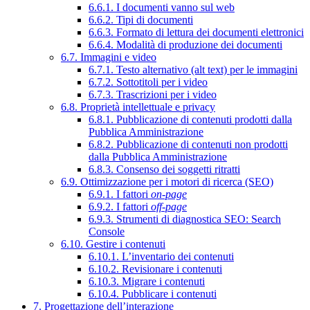
6.6.1. I documenti vanno sul web
6.6.2. Tipi di documenti
6.6.3. Formato di lettura dei documenti elettronici
6.6.4. Modalità di produzione dei documenti
6.7. Immagini e video
6.7.1. Testo alternativo (alt text) per le immagini
6.7.2. Sottotitoli per i video
6.7.3. Trascrizioni per i video
6.8. Proprietà intellettuale e privacy
6.8.1. Pubblicazione di contenuti prodotti dalla
Pubblica Amministrazione
6.8.2. Pubblicazione di contenuti non prodotti
dalla Pubblica Amministrazione
6.8.3. Consenso dei soggetti ritratti
6.9. Ottimizzazione per i motori di ricerca (SEO)
6.9.1. I fattori
on-page
6.9.2. I fattori
off-page
6.9.3. Strumenti di diagnostica SEO: Search
Console
6.10. Gestire i contenuti
6.10.1. L’inventario dei contenuti
6.10.2. Revisionare i contenuti
6.10.3. Migrare i contenuti
6.10.4. Pubblicare i contenuti
7. Progettazione dell’interazione