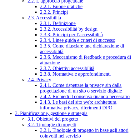
2.2. L’approccio progettuale
2.2.1. Buone pratiche
2.2.2. Principi
2.3. Accessibilità
2.3.1. Definizione
2.3.2. Accessibilità by design
2.3.3. Principi per l’accessibilità
2.3.4. Linee guida e criteri di successo
2.3.5. Come rilasciare una dichiarazione di
accessibilità
2.3.6. Meccanismo di feedback e procedura di
attuazione
2.3.7. Obiettivi accessibilità
2.3.8. Normativa e approfondimenti
2.4. Privacy
2.4.1. Come rispettare la privacy sin dalla
progettazione di un sito o servizio digitale
2.4.2. Richiedi il consenso quando necessario
2.4.3. Le basi del sito web: architettura,
informativa privacy, riferimenti DPO
3. Pianificazione, gestione e strategia
3.1. Obiettivi del progetto
3.2. Tipologie di progetti
3.2.1. Tipologie di progetto in base agli attori
coinvolti nel servizio