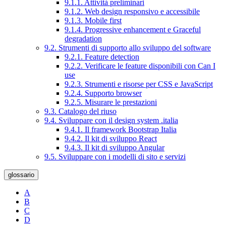
9.1.1. Attività preliminari
9.1.2. Web design responsivo e accessibile
9.1.3. Mobile first
9.1.4. Progressive enhancement e Graceful
degradation
9.2. Strumenti di supporto allo sviluppo del software
9.2.1. Feature detection
9.2.2. Verificare le feature disponibili con Can I
use
9.2.3. Strumenti e risorse per CSS e JavaScript
9.2.4. Supporto browser
9.2.5. Misurare le prestazioni
9.3. Catalogo del riuso
9.4. Sviluppare con il design system .italia
9.4.1. Il framework Bootstrap Italia
9.4.2. Il kit di sviluppo React
9.4.3. Il kit di sviluppo Angular
9.5. Sviluppare con i modelli di sito e servizi
glossario
A
B
C
D