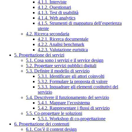
4.1.1. Interviste
4.1.2. Questionari
4.1.3. Test di usabilità
4.1.4. Web analytics
4.1.5. Strumenti di mappatura dell’esperienza
utente
4.2. Ricerca secondaria
4.2.1. Ricerca documentale
4.2.2. Analisi benchmark
4.2.3. Valutazione euristica
5. Progettazione dei servizi
5.1. Cosa sono i servizi e il service design
5.2. Progettare servizi pubblici digitali
5.3. Definire il modello di servizio
5.3.1. Identificare gli attori coinvolti
5.3.2. Formulare la proposta di valore
5.3.3. Inquadrare gli elementi costitutivi del
servizio
5.4. Descrivere il funzionamento del servizio
5.4.1. Mappare l’ecosistema
5.4.2. Rappresentare i flussi di servizio
5.5. Co-progettare le soluzioni
5.5.1. Workshop di co-progettazione
6. Progettazione dei contenuti
6.1. Cos’è il content design