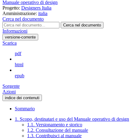
Manuale operativo di design
Progetto:
Designers Italia
Amministrazione:
italia
Cerca nel documento
Cerca nel documento
Informazioni
versione-corrente
Scarica
pdf
html
epub
Sorgente
Azioni
indice dei contenuti
Sommario
1. Scopo, destinatari e uso del Manuale operativo di design
1.1. Versionamento e storico
1.2. Consultazione del manuale
1.3. Contribuisci al manuale