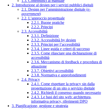
1.3. Contribuisci al manuale
2. Introduzione al design per i servizi pubblici digitali
2.1. Design per l’amministrazione digitale (
e-
government
)
2.2. L’approccio progettuale
2.2.1. Buone pratiche
2.2.2. Principi
2.3. Accessibilità
2.3.1. Definizione
2.3.2. Accessibilità by design
2.3.3. Principi per l’accessibilità
2.3.4. Linee guida e criteri di successo
2.3.5. Come rilasciare una dichiarazione di
accessibilità
2.3.6. Meccanismo di feedback e procedura di
attuazione
2.3.7. Obiettivi accessibilità
2.3.8. Normativa e approfondimenti
2.4. Privacy
2.4.1. Come rispettare la privacy sin dalla
progettazione di un sito o servizio digitale
2.4.2. Richiedi il consenso quando necessario
2.4.3. Le basi del sito web: architettura,
informativa privacy, riferimenti DPO
3. Pianificazione, gestione e strategia