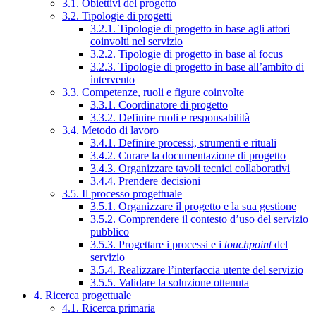
3.1. Obiettivi del progetto
3.2. Tipologie di progetti
3.2.1. Tipologie di progetto in base agli attori
coinvolti nel servizio
3.2.2. Tipologie di progetto in base al focus
3.2.3. Tipologie di progetto in base all’ambito di
intervento
3.3. Competenze, ruoli e figure coinvolte
3.3.1. Coordinatore di progetto
3.3.2. Definire ruoli e responsabilità
3.4. Metodo di lavoro
3.4.1. Definire processi, strumenti e rituali
3.4.2. Curare la documentazione di progetto
3.4.3. Organizzare tavoli tecnici collaborativi
3.4.4. Prendere decisioni
3.5. Il processo progettuale
3.5.1. Organizzare il progetto e la sua gestione
3.5.2. Comprendere il contesto d’uso del servizio
pubblico
3.5.3. Progettare i processi e i
touchpoint
del
servizio
3.5.4. Realizzare l’interfaccia utente del servizio
3.5.5. Validare la soluzione ottenuta
4. Ricerca progettuale
4.1. Ricerca primaria