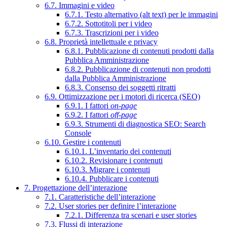
6.7. Immagini e video
6.7.1. Testo alternativo (alt text) per le immagini
6.7.2. Sottotitoli per i video
6.7.3. Trascrizioni per i video
6.8. Proprietà intellettuale e privacy
6.8.1. Pubblicazione di contenuti prodotti dalla
Pubblica Amministrazione
6.8.2. Pubblicazione di contenuti non prodotti
dalla Pubblica Amministrazione
6.8.3. Consenso dei soggetti ritratti
6.9. Ottimizzazione per i motori di ricerca (SEO)
6.9.1. I fattori
on-page
6.9.2. I fattori
off-page
6.9.3. Strumenti di diagnostica SEO: Search
Console
6.10. Gestire i contenuti
6.10.1. L’inventario dei contenuti
6.10.2. Revisionare i contenuti
6.10.3. Migrare i contenuti
6.10.4. Pubblicare i contenuti
7. Progettazione dell’interazione
7.1. Caratteristiche dell’interazione
7.2. User stories per definire l’interazione
7.2.1. Differenza tra scenari e user stories
7.3. Flussi di interazione