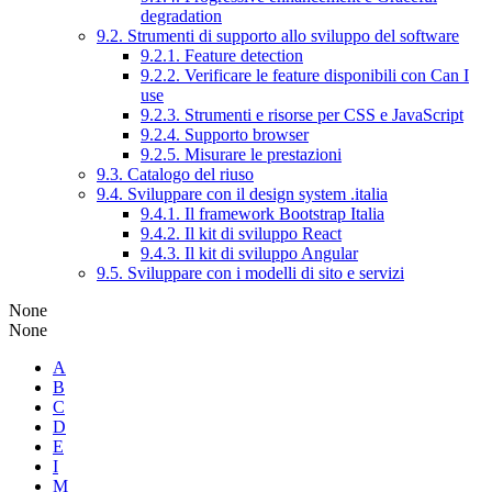
degradation
9.2. Strumenti di supporto allo sviluppo del software
9.2.1. Feature detection
9.2.2. Verificare le feature disponibili con Can I
use
9.2.3. Strumenti e risorse per CSS e JavaScript
9.2.4. Supporto browser
9.2.5. Misurare le prestazioni
9.3. Catalogo del riuso
9.4. Sviluppare con il design system .italia
9.4.1. Il framework Bootstrap Italia
9.4.2. Il kit di sviluppo React
9.4.3. Il kit di sviluppo Angular
9.5. Sviluppare con i modelli di sito e servizi
None
None
A
B
C
D
E
I
M