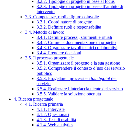
3.2.2. Tipologie di progetto in base al focus
3.2.3. Tipologie di progetto in base all’ambito di
intervento
3.3. Competenze, ruoli e figure coinvolte
3.3.1. Coordinatore di progetto
3.3.2. Definire ruoli e responsabilità
3.4. Metodo di lavoro
3.4.1. Definire processi, strumenti e rituali
3.4.2. Curare la documentazione di progetto
3.4.3. Organizzare tavoli tecnici collaborativi
3.4.4. Prendere decisioni
3.5. Il processo progettuale
3.5.1. Organizzare il progetto e la sua gestione
3.5.2. Comprendere il contesto d’uso del servizio
pubblico
3.5.3. Progettare i processi e i
touchpoint
del
servizio
3.5.4. Realizzare l’interfaccia utente del servizio
3.5.5. Validare la soluzione ottenuta
4. Ricerca progettuale
4.1. Ricerca primaria
4.1.1. Interviste
4.1.2. Questionari
4.1.3. Test di usabilità
4.1.4. Web analytics