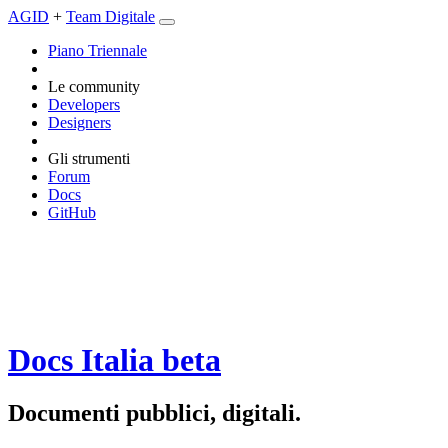
AGID
+
Team Digitale
Piano Triennale
Le community
Developers
Designers
Gli strumenti
Forum
Docs
GitHub
Docs Italia
beta
Documenti pubblici, digitali.