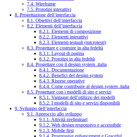
7.4. Wireframe
7.5. Prototipi interattivi
8. Progettazione dell’interfaccia
8.1. Obiettivi dell’interfaccia
8.2. Elementi dell’interfaccia
8.2.1. Elementi di composizione
8.2.2. Elementi interattivi
8.2.3. Elementi testuali (microtesti)
8.3. Progettare e costruire in alta fedeltà
8.3.1. Layout di pagina
8.3.2. Prototipi in alta fedeltà
8.4. Progettare con il design system .italia
8.4.1. Documentazione
8.4.2. Benefici del design system
8.4.3. Risorse operative
8.4.4. Come contribuire al design system .italia
8.5. Progettare con i modelli di sito e servizi
8.5.1. Vantaggi dell’utilizzo dei modelli
8.5.2. I modelli di sito e servizi disponibili
9. Sviluppo dell’interfaccia
9.1. Approccio allo sviluppo
9.1.1. Attività preliminari
9.1.2. Web design responsivo e accessibile
9.1.3. Mobile first
9.1.4. Progressive enhancement e Graceful