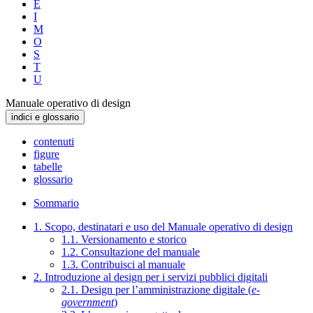
E
I
M
O
S
T
U
Manuale operativo di design
indici e glossario
contenuti
figure
tabelle
glossario
Sommario
1. Scopo, destinatari e uso del Manuale operativo di design
1.1. Versionamento e storico
1.2. Consultazione del manuale
1.3. Contribuisci al manuale
2. Introduzione al design per i servizi pubblici digitali
2.1. Design per l’amministrazione digitale (
e-
government
)