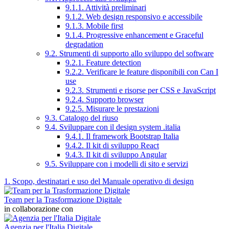
9.1.1. Attività preliminari
9.1.2. Web design responsivo e accessibile
9.1.3. Mobile first
9.1.4. Progressive enhancement e Graceful
degradation
9.2. Strumenti di supporto allo sviluppo del software
9.2.1. Feature detection
9.2.2. Verificare le feature disponibili con Can I
use
9.2.3. Strumenti e risorse per CSS e JavaScript
9.2.4. Supporto browser
9.2.5. Misurare le prestazioni
9.3. Catalogo del riuso
9.4. Sviluppare con il design system .italia
9.4.1. Il framework Bootstrap Italia
9.4.2. Il kit di sviluppo React
9.4.3. Il kit di sviluppo Angular
9.5. Sviluppare con i modelli di sito e servizi
1. Scopo, destinatari e uso del Manuale operativo di design
Team per la Trasformazione Digitale
in collaborazione con
Agenzia per l'Italia Digitale