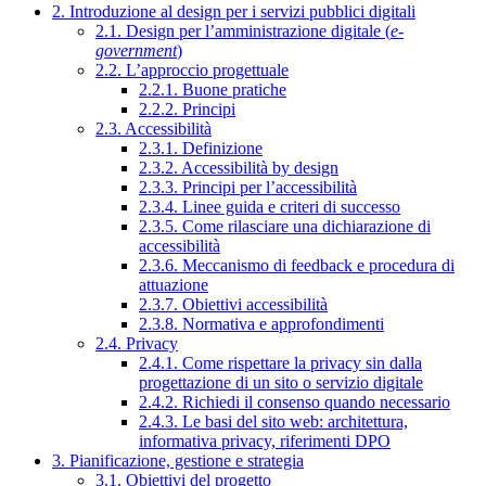
2. Introduzione al design per i servizi pubblici digitali
2.1. Design per l’amministrazione digitale (
e-
government
)
2.2. L’approccio progettuale
2.2.1. Buone pratiche
2.2.2. Principi
2.3. Accessibilità
2.3.1. Definizione
2.3.2. Accessibilità by design
2.3.3. Principi per l’accessibilità
2.3.4. Linee guida e criteri di successo
2.3.5. Come rilasciare una dichiarazione di
accessibilità
2.3.6. Meccanismo di feedback e procedura di
attuazione
2.3.7. Obiettivi accessibilità
2.3.8. Normativa e approfondimenti
2.4. Privacy
2.4.1. Come rispettare la privacy sin dalla
progettazione di un sito o servizio digitale
2.4.2. Richiedi il consenso quando necessario
2.4.3. Le basi del sito web: architettura,
informativa privacy, riferimenti DPO
3. Pianificazione, gestione e strategia
3.1. Obiettivi del progetto