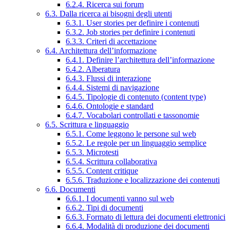
6.2.4. Ricerca sui forum
6.3. Dalla ricerca ai bisogni degli utenti
6.3.1. User stories per definire i contenuti
6.3.2. Job stories per definire i contenuti
6.3.3. Criteri di accettazione
6.4. Architettura dell’informazione
6.4.1. Definire l’architettura dell’informazione
6.4.2. Alberatura
6.4.3. Flussi di interazione
6.4.4. Sistemi di navigazione
6.4.5. Tipologie di contenuto (content type)
6.4.6. Ontologie e standard
6.4.7. Vocabolari controllati e tassonomie
6.5. Scrittura e linguaggio
6.5.1. Come leggono le persone sul web
6.5.2. Le regole per un linguaggio semplice
6.5.3. Microtesti
6.5.4. Scrittura collaborativa
6.5.5. Content critique
6.5.6. Traduzione e localizzazione dei contenuti
6.6. Documenti
6.6.1. I documenti vanno sul web
6.6.2. Tipi di documenti
6.6.3. Formato di lettura dei documenti elettronici
6.6.4. Modalità di produzione dei documenti