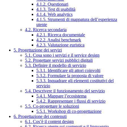
4.1.2. Questionari
4.1.3. Test di usabilità
4.1.4. Web analytics
4.1.5. Strumenti di mappatura dell’esperienza
utente
4.2. Ricerca secondaria
4.2.1. Ricerca documentale
4.2.2. Analisi benchmark
4.2.3. Valutazione euristica
5. Progettazione dei servizi
5.1. Cosa sono i servizi e il service design
5.2. Progettare servizi pubblici digitali
5.3. Definire il modello di servizio
5.3.1. Identificare gli attori coinvolti
5.3.2. Formulare la proposta di valore
5.3.3. Inquadrare gli elementi costitutivi del
servizio
5.4. Descrivere il funzionamento del servizio
5.4.1. Mappare l’ecosistema
5.4.2. Rappresentare i flussi di servizio
5.5. Co-progettare le soluzioni
5.5.1. Workshop di co-progettazione
6. Progettazione dei contenuti
6.1. Cos’è il content design
6.2. Ricerca utente sui contenuti e il linguaggio