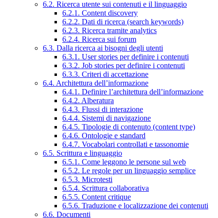
6.2. Ricerca utente sui contenuti e il linguaggio
6.2.1. Content discovery
6.2.2. Dati di ricerca (search keywords)
6.2.3. Ricerca tramite analytics
6.2.4. Ricerca sui forum
6.3. Dalla ricerca ai bisogni degli utenti
6.3.1. User stories per definire i contenuti
6.3.2. Job stories per definire i contenuti
6.3.3. Criteri di accettazione
6.4. Architettura dell’informazione
6.4.1. Definire l’architettura dell’informazione
6.4.2. Alberatura
6.4.3. Flussi di interazione
6.4.4. Sistemi di navigazione
6.4.5. Tipologie di contenuto (content type)
6.4.6. Ontologie e standard
6.4.7. Vocabolari controllati e tassonomie
6.5. Scrittura e linguaggio
6.5.1. Come leggono le persone sul web
6.5.2. Le regole per un linguaggio semplice
6.5.3. Microtesti
6.5.4. Scrittura collaborativa
6.5.5. Content critique
6.5.6. Traduzione e localizzazione dei contenuti
6.6. Documenti