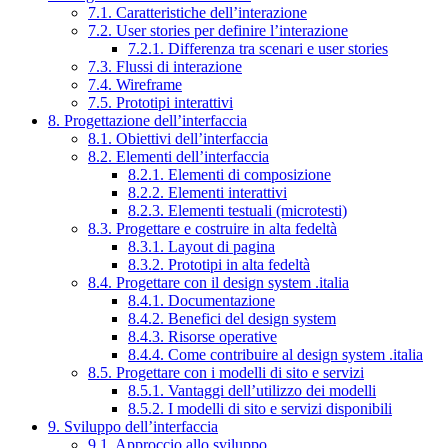
7.1. Caratteristiche dell’interazione
7.2. User stories per definire l’interazione
7.2.1. Differenza tra scenari e user stories
7.3. Flussi di interazione
7.4. Wireframe
7.5. Prototipi interattivi
8. Progettazione dell’interfaccia
8.1. Obiettivi dell’interfaccia
8.2. Elementi dell’interfaccia
8.2.1. Elementi di composizione
8.2.2. Elementi interattivi
8.2.3. Elementi testuali (microtesti)
8.3. Progettare e costruire in alta fedeltà
8.3.1. Layout di pagina
8.3.2. Prototipi in alta fedeltà
8.4. Progettare con il design system .italia
8.4.1. Documentazione
8.4.2. Benefici del design system
8.4.3. Risorse operative
8.4.4. Come contribuire al design system .italia
8.5. Progettare con i modelli di sito e servizi
8.5.1. Vantaggi dell’utilizzo dei modelli
8.5.2. I modelli di sito e servizi disponibili
9. Sviluppo dell’interfaccia
9.1. Approccio allo sviluppo