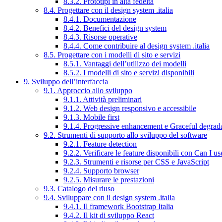
8.3.2. Prototipi in alta fedeltà
8.4. Progettare con il design system .italia
8.4.1. Documentazione
8.4.2. Benefici del design system
8.4.3. Risorse operative
8.4.4. Come contribuire al design system .italia
8.5. Progettare con i modelli di sito e servizi
8.5.1. Vantaggi dell’utilizzo dei modelli
8.5.2. I modelli di sito e servizi disponibili
9. Sviluppo dell’interfaccia
9.1. Approccio allo sviluppo
9.1.1. Attività preliminari
9.1.2. Web design responsivo e accessibile
9.1.3. Mobile first
9.1.4. Progressive enhancement e Graceful degrad
9.2. Strumenti di supporto allo sviluppo del software
9.2.1. Feature detection
9.2.2. Verificare le feature disponibili con Can I us
9.2.3. Strumenti e risorse per CSS e JavaScript
9.2.4. Supporto browser
9.2.5. Misurare le prestazioni
9.3. Catalogo del riuso
9.4. Sviluppare con il design system .italia
9.4.1. Il framework Bootstrap Italia
9.4.2. Il kit di sviluppo React