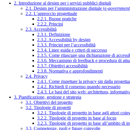
2. Introduzione al design per i servizi pubblici digitali
2.1. Design per l’amministrazione digitale (
e-government
2.2. L’approccio progettuale
2.2.1. Buone pratiche
2.2.2. Principi
2.3. Accessibilità
2.3.1. Definizione
2.3.2. Accessibilità by design
2.3.3. Principi per l’accessibilità
2.3.4. Linee guida e criteri di successo
2.3.5. Come rilasciare una dichiarazione di accessib
2.3.6. Meccanismo di feedback e procedura di attu
2.3.7. Obiettivi accessibilità
2.3.8. Normativa e approfondimenti
2.4. Privacy
2.4.1. Come rispettare la privacy sin dalla progettaz
2.4.2. Richiedi il consenso quando necessario
2.4.3. Le basi del sito web: architettura, informati
3. Pianificazione, gestione e strategia
3.1. Obiettivi del progetto
3.2. Tipologie di progetti
3.2.1. Tipologie di progetto in base agli attori coinv
3.2.2. Tipologie di progetto in base al focus
3.2.3. Tipologie di progetto in base all’ambito di i
3.3. Competenze, ruoli e figure coinvolte