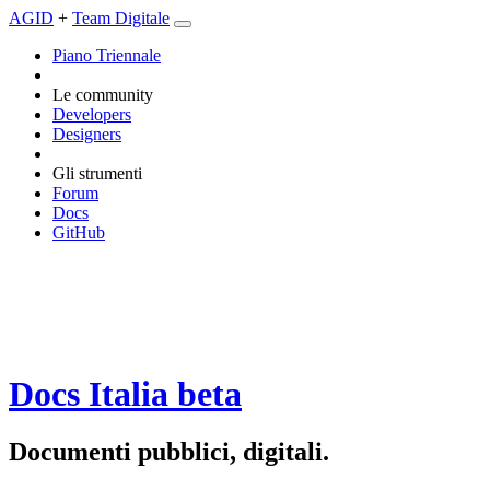
AGID
+
Team Digitale
Piano Triennale
Le community
Developers
Designers
Gli strumenti
Forum
Docs
GitHub
Docs Italia
beta
Documenti pubblici, digitali.