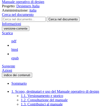
Manuale operativo di design
Progetto:
Designers Italia
Amministrazione:
italia
Cerca nel documento
Cerca nel documento
Informazioni
versione-corrente
Scarica
pdf
html
epub
Sorgente
Azioni
indice dei contenuti
Sommario
1. Scopo, destinatari e uso del Manuale operativo di design
1.1. Versionamento e storico
1.2. Consultazione del manuale
1.3. Contribuisci al manuale