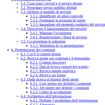
5.1. Cosa sono i servizi e il service design
5.2. Progettare servizi pubblici digitali
5.3. Definire il modello di servizio
5.3.1. Identificare gli attori coinvolti
5.3.2. Formulare la proposta di valore
5.3.3. Inquadrare gli elementi costitutivi del serviz
5.4. Descrivere il funzionamento del servizio
5.4.1. Mappare l’ecosistema
5.4.2. Rappresentare i flussi di servizio
5.5. Co-progettare le soluzioni
5.5.1. Workshop di co-progettazione
6. Progettazione dei contenuti
6.1. Cos’è il content design
6.2. Ricerca utente sui contenuti e il linguaggio
6.2.1. Content discovery
6.2.2. Dati di ricerca (search keywords)
6.2.3. Ricerca tramite analytics
6.2.4. Ricerca sui forum
6.3. Dalla ricerca ai bisogni degli utenti
6.3.1. User stories per definire i contenuti
6.3.2. Job stories per definire i contenuti
6.3.3. Criteri di accettazione
6.4. Architettura dell’informazione
6.4.1. Definire l’architettura dell’informazione
6.4.2. Alberatura