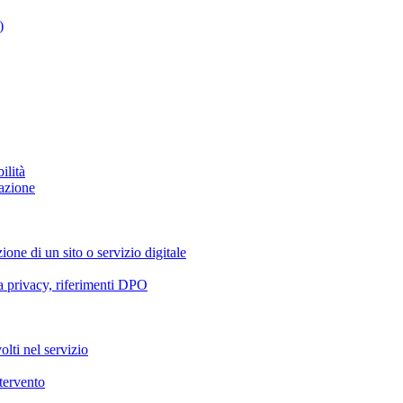
)
ilità
azione
ione di un sito o servizio digitale
va privacy, riferimenti DPO
olti nel servizio
ntervento