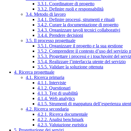
3.3.1. Coordinatore di progetto
3.3.2. Definire ruoli e responsabilità
3.4. Metodo di lavoro
3.4.1. Definire processi, strumenti e rituali
3.4.2. Curare la documentazione di progetto
3.4.3. Organizzare tavoli tecnici collaborativi
3.4.4. Prendere decisioni
3.5. Il processo progettuale
3.5.1. Organizzare il progetto e la sua gestione
3.5.2. Comprendere il contesto d’uso del servizio 
3.5.3. Progettare i processi e i
touchpoint
del servi
3.5.4. Realizzare l’interfaccia utente del servizio
3.5.5. Validare la soluzione ottenuta
4. Ricerca progettuale
4.1. Ricerca primaria
4.1.1. Interviste
4.1.2. Questionari
4.1.3. Test di usabilità
4.1.4. Web analytics
4.1.5. Strumenti di mappatura dell’esperienza uten
4.2. Ricerca secondaria
4.2.1. Ricerca documentale
4.2.2. Analisi benchmark
4.2.3. Valutazione euristica
5. Progettazione dei servizi