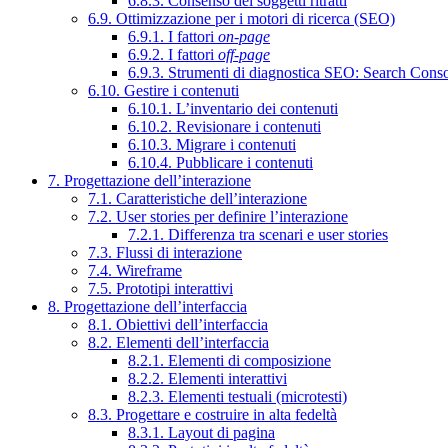
6.8.3. Consenso dei soggetti ritratti
6.9. Ottimizzazione per i motori di ricerca (SEO)
6.9.1. I fattori
on-page
6.9.2. I fattori
off-page
6.9.3. Strumenti di diagnostica SEO: Search Cons
6.10. Gestire i contenuti
6.10.1. L’inventario dei contenuti
6.10.2. Revisionare i contenuti
6.10.3. Migrare i contenuti
6.10.4. Pubblicare i contenuti
7. Progettazione dell’interazione
7.1. Caratteristiche dell’interazione
7.2. User stories per definire l’interazione
7.2.1. Differenza tra scenari e user stories
7.3. Flussi di interazione
7.4. Wireframe
7.5. Prototipi interattivi
8. Progettazione dell’interfaccia
8.1. Obiettivi dell’interfaccia
8.2. Elementi dell’interfaccia
8.2.1. Elementi di composizione
8.2.2. Elementi interattivi
8.2.3. Elementi testuali (microtesti)
8.3. Progettare e costruire in alta fedeltà
8.3.1. Layout di pagina