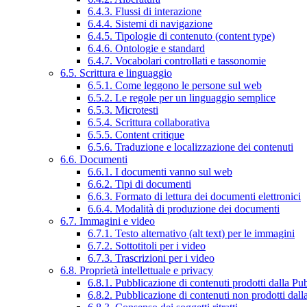
6.4.3. Flussi di interazione
6.4.4. Sistemi di navigazione
6.4.5. Tipologie di contenuto (content type)
6.4.6. Ontologie e standard
6.4.7. Vocabolari controllati e tassonomie
6.5. Scrittura e linguaggio
6.5.1. Come leggono le persone sul web
6.5.2. Le regole per un linguaggio semplice
6.5.3. Microtesti
6.5.4. Scrittura collaborativa
6.5.5. Content critique
6.5.6. Traduzione e localizzazione dei contenuti
6.6. Documenti
6.6.1. I documenti vanno sul web
6.6.2. Tipi di documenti
6.6.3. Formato di lettura dei documenti elettronici
6.6.4. Modalità di produzione dei documenti
6.7. Immagini e video
6.7.1. Testo alternativo (alt text) per le immagini
6.7.2. Sottotitoli per i video
6.7.3. Trascrizioni per i video
6.8. Proprietà intellettuale e privacy
6.8.1. Pubblicazione di contenuti prodotti dalla P
6.8.2. Pubblicazione di contenuti non prodotti dal