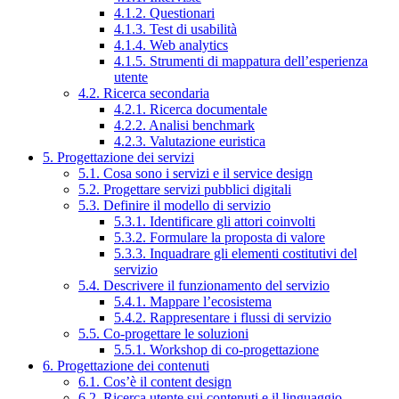
4.1.2. Questionari
4.1.3. Test di usabilità
4.1.4. Web analytics
4.1.5. Strumenti di mappatura dell’esperienza
utente
4.2. Ricerca secondaria
4.2.1. Ricerca documentale
4.2.2. Analisi benchmark
4.2.3. Valutazione euristica
5. Progettazione dei servizi
5.1. Cosa sono i servizi e il service design
5.2. Progettare servizi pubblici digitali
5.3. Definire il modello di servizio
5.3.1. Identificare gli attori coinvolti
5.3.2. Formulare la proposta di valore
5.3.3. Inquadrare gli elementi costitutivi del
servizio
5.4. Descrivere il funzionamento del servizio
5.4.1. Mappare l’ecosistema
5.4.2. Rappresentare i flussi di servizio
5.5. Co-progettare le soluzioni
5.5.1. Workshop di co-progettazione
6. Progettazione dei contenuti
6.1. Cos’è il content design
6.2. Ricerca utente sui contenuti e il linguaggio