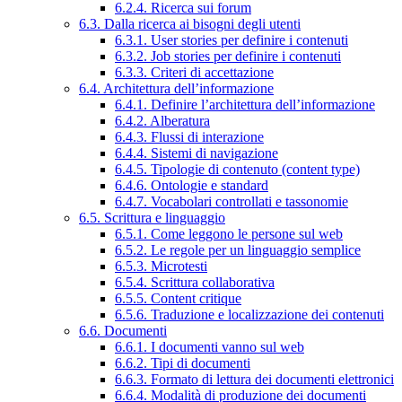
6.2.4. Ricerca sui forum
6.3. Dalla ricerca ai bisogni degli utenti
6.3.1. User stories per definire i contenuti
6.3.2. Job stories per definire i contenuti
6.3.3. Criteri di accettazione
6.4. Architettura dell’informazione
6.4.1. Definire l’architettura dell’informazione
6.4.2. Alberatura
6.4.3. Flussi di interazione
6.4.4. Sistemi di navigazione
6.4.5. Tipologie di contenuto (content type)
6.4.6. Ontologie e standard
6.4.7. Vocabolari controllati e tassonomie
6.5. Scrittura e linguaggio
6.5.1. Come leggono le persone sul web
6.5.2. Le regole per un linguaggio semplice
6.5.3. Microtesti
6.5.4. Scrittura collaborativa
6.5.5. Content critique
6.5.6. Traduzione e localizzazione dei contenuti
6.6. Documenti
6.6.1. I documenti vanno sul web
6.6.2. Tipi di documenti
6.6.3. Formato di lettura dei documenti elettronici
6.6.4. Modalità di produzione dei documenti