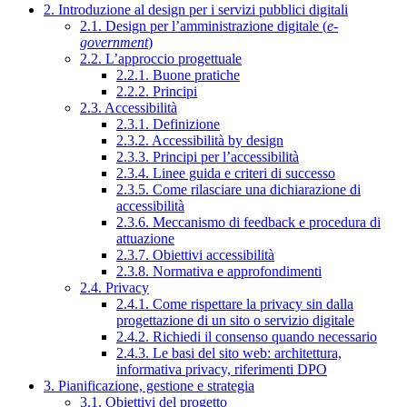
2. Introduzione al design per i servizi pubblici digitali
2.1. Design per l’amministrazione digitale (
e-
government
)
2.2. L’approccio progettuale
2.2.1. Buone pratiche
2.2.2. Principi
2.3. Accessibilità
2.3.1. Definizione
2.3.2. Accessibilità by design
2.3.3. Principi per l’accessibilità
2.3.4. Linee guida e criteri di successo
2.3.5. Come rilasciare una dichiarazione di
accessibilità
2.3.6. Meccanismo di feedback e procedura di
attuazione
2.3.7. Obiettivi accessibilità
2.3.8. Normativa e approfondimenti
2.4. Privacy
2.4.1. Come rispettare la privacy sin dalla
progettazione di un sito o servizio digitale
2.4.2. Richiedi il consenso quando necessario
2.4.3. Le basi del sito web: architettura,
informativa privacy, riferimenti DPO
3. Pianificazione, gestione e strategia
3.1. Obiettivi del progetto