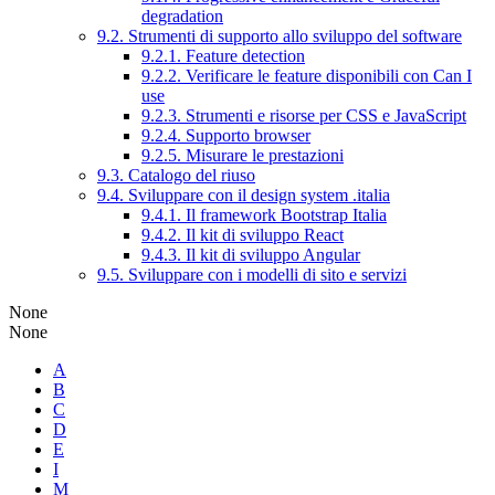
degradation
9.2. Strumenti di supporto allo sviluppo del software
9.2.1. Feature detection
9.2.2. Verificare le feature disponibili con Can I
use
9.2.3. Strumenti e risorse per CSS e JavaScript
9.2.4. Supporto browser
9.2.5. Misurare le prestazioni
9.3. Catalogo del riuso
9.4. Sviluppare con il design system .italia
9.4.1. Il framework Bootstrap Italia
9.4.2. Il kit di sviluppo React
9.4.3. Il kit di sviluppo Angular
9.5. Sviluppare con i modelli di sito e servizi
None
None
A
B
C
D
E
I
M