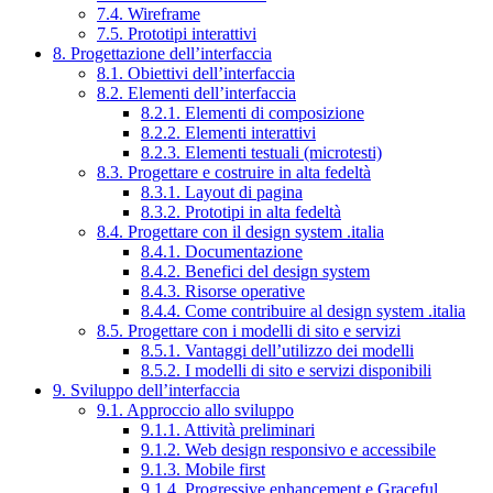
7.4. Wireframe
7.5. Prototipi interattivi
8. Progettazione dell’interfaccia
8.1. Obiettivi dell’interfaccia
8.2. Elementi dell’interfaccia
8.2.1. Elementi di composizione
8.2.2. Elementi interattivi
8.2.3. Elementi testuali (microtesti)
8.3. Progettare e costruire in alta fedeltà
8.3.1. Layout di pagina
8.3.2. Prototipi in alta fedeltà
8.4. Progettare con il design system .italia
8.4.1. Documentazione
8.4.2. Benefici del design system
8.4.3. Risorse operative
8.4.4. Come contribuire al design system .italia
8.5. Progettare con i modelli di sito e servizi
8.5.1. Vantaggi dell’utilizzo dei modelli
8.5.2. I modelli di sito e servizi disponibili
9. Sviluppo dell’interfaccia
9.1. Approccio allo sviluppo
9.1.1. Attività preliminari
9.1.2. Web design responsivo e accessibile
9.1.3. Mobile first
9.1.4. Progressive enhancement e Graceful