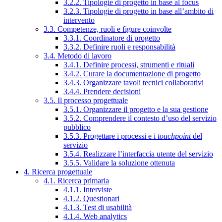
3.2.2. Tipologie di progetto in base al focus
3.2.3. Tipologie di progetto in base all’ambito di
intervento
3.3. Competenze, ruoli e figure coinvolte
3.3.1. Coordinatore di progetto
3.3.2. Definire ruoli e responsabilità
3.4. Metodo di lavoro
3.4.1. Definire processi, strumenti e rituali
3.4.2. Curare la documentazione di progetto
3.4.3. Organizzare tavoli tecnici collaborativi
3.4.4. Prendere decisioni
3.5. Il processo progettuale
3.5.1. Organizzare il progetto e la sua gestione
3.5.2. Comprendere il contesto d’uso del servizio
pubblico
3.5.3. Progettare i processi e i
touchpoint
del
servizio
3.5.4. Realizzare l’interfaccia utente del servizio
3.5.5. Validare la soluzione ottenuta
4. Ricerca progettuale
4.1. Ricerca primaria
4.1.1. Interviste
4.1.2. Questionari
4.1.3. Test di usabilità
4.1.4. Web analytics