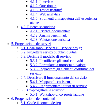
4.1.1. Interviste
4.1.2. Questionari
4.1.3. Test di usabilità
4.1.4. Web analytics
4.1.5. Strumenti di mappatura dell’esperienza
utente
4.2. Ricerca secondaria
4.2.1. Ricerca documentale
4.2.2. Analisi benchmark
4.2.3. Valutazione euristica
5. Progettazione dei servizi
5.1. Cosa sono i servizi e il service design
5.2. Progettare servizi pubblici digitali
5.3. Definire il modello di servizio
5.3.1. Identificare gli attori coinvolti
5.3.2. Formulare la proposta di valore
5.3.3. Inquadrare gli elementi costitutivi del
servizio
5.4. Descrivere il funzionamento del servizio
5.4.1. Mappare l’ecosistema
5.4.2. Rappresentare i flussi di servizio
5.5. Co-progettare le soluzioni
5.5.1. Workshop di co-progettazione
6. Progettazione dei contenuti
6.1. Cos’è il content design