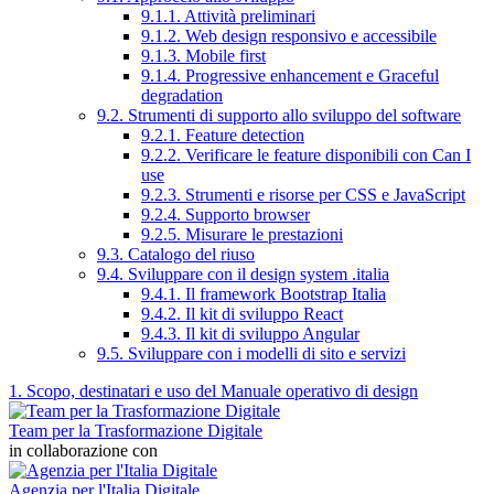
9.1.1. Attività preliminari
9.1.2. Web design responsivo e accessibile
9.1.3. Mobile first
9.1.4. Progressive enhancement e Graceful
degradation
9.2. Strumenti di supporto allo sviluppo del software
9.2.1. Feature detection
9.2.2. Verificare le feature disponibili con Can I
use
9.2.3. Strumenti e risorse per CSS e JavaScript
9.2.4. Supporto browser
9.2.5. Misurare le prestazioni
9.3. Catalogo del riuso
9.4. Sviluppare con il design system .italia
9.4.1. Il framework Bootstrap Italia
9.4.2. Il kit di sviluppo React
9.4.3. Il kit di sviluppo Angular
9.5. Sviluppare con i modelli di sito e servizi
1. Scopo, destinatari e uso del Manuale operativo di design
Team per la Trasformazione Digitale
in collaborazione con
Agenzia per l'Italia Digitale