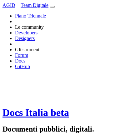
AGID
+
Team Digitale
Piano Triennale
Le community
Developers
Designers
Gli strumenti
Forum
Docs
GitHub
Docs Italia
beta
Documenti pubblici, digitali.