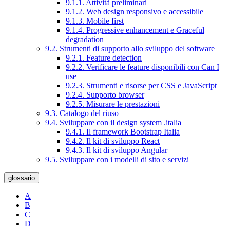
9.1.1. Attività preliminari
9.1.2. Web design responsivo e accessibile
9.1.3. Mobile first
9.1.4. Progressive enhancement e Graceful
degradation
9.2. Strumenti di supporto allo sviluppo del software
9.2.1. Feature detection
9.2.2. Verificare le feature disponibili con Can I
use
9.2.3. Strumenti e risorse per CSS e JavaScript
9.2.4. Supporto browser
9.2.5. Misurare le prestazioni
9.3. Catalogo del riuso
9.4. Sviluppare con il design system .italia
9.4.1. Il framework Bootstrap Italia
9.4.2. Il kit di sviluppo React
9.4.3. Il kit di sviluppo Angular
9.5. Sviluppare con i modelli di sito e servizi
glossario
A
B
C
D