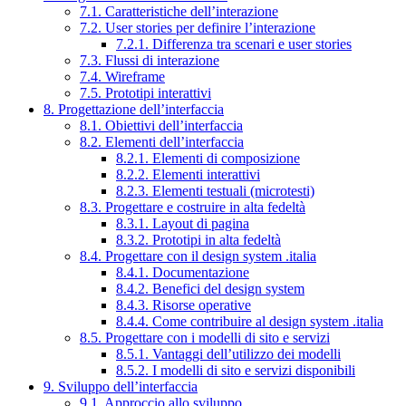
7.1. Caratteristiche dell’interazione
7.2. User stories per definire l’interazione
7.2.1. Differenza tra scenari e user stories
7.3. Flussi di interazione
7.4. Wireframe
7.5. Prototipi interattivi
8. Progettazione dell’interfaccia
8.1. Obiettivi dell’interfaccia
8.2. Elementi dell’interfaccia
8.2.1. Elementi di composizione
8.2.2. Elementi interattivi
8.2.3. Elementi testuali (microtesti)
8.3. Progettare e costruire in alta fedeltà
8.3.1. Layout di pagina
8.3.2. Prototipi in alta fedeltà
8.4. Progettare con il design system .italia
8.4.1. Documentazione
8.4.2. Benefici del design system
8.4.3. Risorse operative
8.4.4. Come contribuire al design system .italia
8.5. Progettare con i modelli di sito e servizi
8.5.1. Vantaggi dell’utilizzo dei modelli
8.5.2. I modelli di sito e servizi disponibili
9. Sviluppo dell’interfaccia
9.1. Approccio allo sviluppo