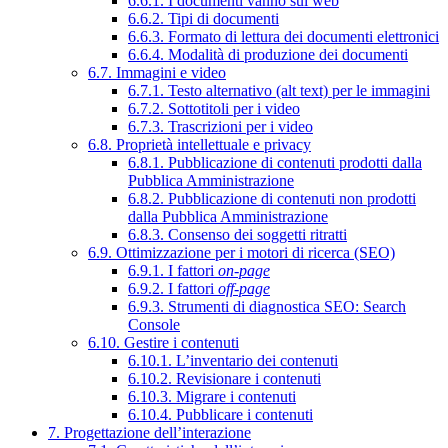
6.6.1. I documenti vanno sul web
6.6.2. Tipi di documenti
6.6.3. Formato di lettura dei documenti elettronici
6.6.4. Modalità di produzione dei documenti
6.7. Immagini e video
6.7.1. Testo alternativo (alt text) per le immagini
6.7.2. Sottotitoli per i video
6.7.3. Trascrizioni per i video
6.8. Proprietà intellettuale e privacy
6.8.1. Pubblicazione di contenuti prodotti dalla
Pubblica Amministrazione
6.8.2. Pubblicazione di contenuti non prodotti
dalla Pubblica Amministrazione
6.8.3. Consenso dei soggetti ritratti
6.9. Ottimizzazione per i motori di ricerca (SEO)
6.9.1. I fattori
on-page
6.9.2. I fattori
off-page
6.9.3. Strumenti di diagnostica SEO: Search
Console
6.10. Gestire i contenuti
6.10.1. L’inventario dei contenuti
6.10.2. Revisionare i contenuti
6.10.3. Migrare i contenuti
6.10.4. Pubblicare i contenuti
7. Progettazione dell’interazione