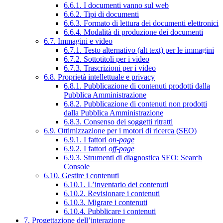
6.6.1. I documenti vanno sul web
6.6.2. Tipi di documenti
6.6.3. Formato di lettura dei documenti elettronici
6.6.4. Modalità di produzione dei documenti
6.7. Immagini e video
6.7.1. Testo alternativo (alt text) per le immagini
6.7.2. Sottotitoli per i video
6.7.3. Trascrizioni per i video
6.8. Proprietà intellettuale e privacy
6.8.1. Pubblicazione di contenuti prodotti dalla
Pubblica Amministrazione
6.8.2. Pubblicazione di contenuti non prodotti
dalla Pubblica Amministrazione
6.8.3. Consenso dei soggetti ritratti
6.9. Ottimizzazione per i motori di ricerca (SEO)
6.9.1. I fattori
on-page
6.9.2. I fattori
off-page
6.9.3. Strumenti di diagnostica SEO: Search
Console
6.10. Gestire i contenuti
6.10.1. L’inventario dei contenuti
6.10.2. Revisionare i contenuti
6.10.3. Migrare i contenuti
6.10.4. Pubblicare i contenuti
7. Progettazione dell’interazione