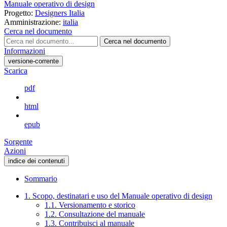
Manuale operativo di design
Progetto:
Designers Italia
Amministrazione:
italia
Cerca nel documento
Cerca nel documento
Informazioni
versione-corrente
Scarica
pdf
html
epub
Sorgente
Azioni
indice dei contenuti
Sommario
1. Scopo, destinatari e uso del Manuale operativo di design
1.1. Versionamento e storico
1.2. Consultazione del manuale
1.3. Contribuisci al manuale