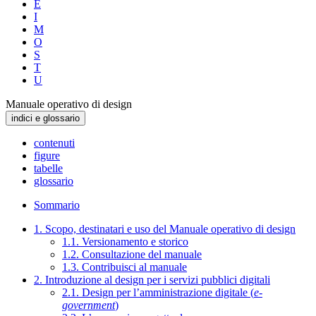
E
I
M
O
S
T
U
Manuale operativo di design
indici e glossario
contenuti
figure
tabelle
glossario
Sommario
1. Scopo, destinatari e uso del Manuale operativo di design
1.1. Versionamento e storico
1.2. Consultazione del manuale
1.3. Contribuisci al manuale
2. Introduzione al design per i servizi pubblici digitali
2.1. Design per l’amministrazione digitale (
e-
government
)