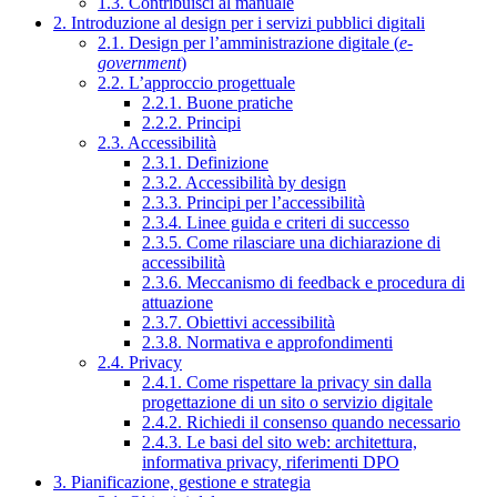
1.3. Contribuisci al manuale
2. Introduzione al design per i servizi pubblici digitali
2.1. Design per l’amministrazione digitale (
e-
government
)
2.2. L’approccio progettuale
2.2.1. Buone pratiche
2.2.2. Principi
2.3. Accessibilità
2.3.1. Definizione
2.3.2. Accessibilità by design
2.3.3. Principi per l’accessibilità
2.3.4. Linee guida e criteri di successo
2.3.5. Come rilasciare una dichiarazione di
accessibilità
2.3.6. Meccanismo di feedback e procedura di
attuazione
2.3.7. Obiettivi accessibilità
2.3.8. Normativa e approfondimenti
2.4. Privacy
2.4.1. Come rispettare la privacy sin dalla
progettazione di un sito o servizio digitale
2.4.2. Richiedi il consenso quando necessario
2.4.3. Le basi del sito web: architettura,
informativa privacy, riferimenti DPO
3. Pianificazione, gestione e strategia