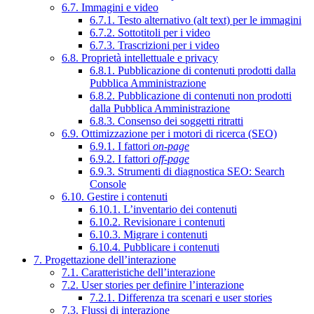
6.7. Immagini e video
6.7.1. Testo alternativo (alt text) per le immagini
6.7.2. Sottotitoli per i video
6.7.3. Trascrizioni per i video
6.8. Proprietà intellettuale e privacy
6.8.1. Pubblicazione di contenuti prodotti dalla
Pubblica Amministrazione
6.8.2. Pubblicazione di contenuti non prodotti
dalla Pubblica Amministrazione
6.8.3. Consenso dei soggetti ritratti
6.9. Ottimizzazione per i motori di ricerca (SEO)
6.9.1. I fattori
on-page
6.9.2. I fattori
off-page
6.9.3. Strumenti di diagnostica SEO: Search
Console
6.10. Gestire i contenuti
6.10.1. L’inventario dei contenuti
6.10.2. Revisionare i contenuti
6.10.3. Migrare i contenuti
6.10.4. Pubblicare i contenuti
7. Progettazione dell’interazione
7.1. Caratteristiche dell’interazione
7.2. User stories per definire l’interazione
7.2.1. Differenza tra scenari e user stories
7.3. Flussi di interazione