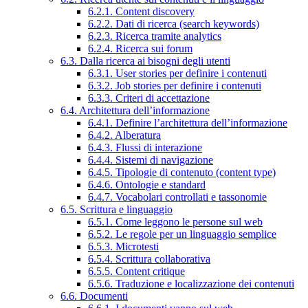
6.2.1. Content discovery
6.2.2. Dati di ricerca (search keywords)
6.2.3. Ricerca tramite analytics
6.2.4. Ricerca sui forum
6.3. Dalla ricerca ai bisogni degli utenti
6.3.1. User stories per definire i contenuti
6.3.2. Job stories per definire i contenuti
6.3.3. Criteri di accettazione
6.4. Architettura dell’informazione
6.4.1. Definire l’architettura dell’informazione
6.4.2. Alberatura
6.4.3. Flussi di interazione
6.4.4. Sistemi di navigazione
6.4.5. Tipologie di contenuto (content type)
6.4.6. Ontologie e standard
6.4.7. Vocabolari controllati e tassonomie
6.5. Scrittura e linguaggio
6.5.1. Come leggono le persone sul web
6.5.2. Le regole per un linguaggio semplice
6.5.3. Microtesti
6.5.4. Scrittura collaborativa
6.5.5. Content critique
6.5.6. Traduzione e localizzazione dei contenuti
6.6. Documenti