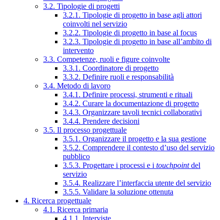
3.2. Tipologie di progetti
3.2.1. Tipologie di progetto in base agli attori
coinvolti nel servizio
3.2.2. Tipologie di progetto in base al focus
3.2.3. Tipologie di progetto in base all’ambito di
intervento
3.3. Competenze, ruoli e figure coinvolte
3.3.1. Coordinatore di progetto
3.3.2. Definire ruoli e responsabilità
3.4. Metodo di lavoro
3.4.1. Definire processi, strumenti e rituali
3.4.2. Curare la documentazione di progetto
3.4.3. Organizzare tavoli tecnici collaborativi
3.4.4. Prendere decisioni
3.5. Il processo progettuale
3.5.1. Organizzare il progetto e la sua gestione
3.5.2. Comprendere il contesto d’uso del servizio
pubblico
3.5.3. Progettare i processi e i
touchpoint
del
servizio
3.5.4. Realizzare l’interfaccia utente del servizio
3.5.5. Validare la soluzione ottenuta
4. Ricerca progettuale
4.1. Ricerca primaria
4.1.1. Interviste