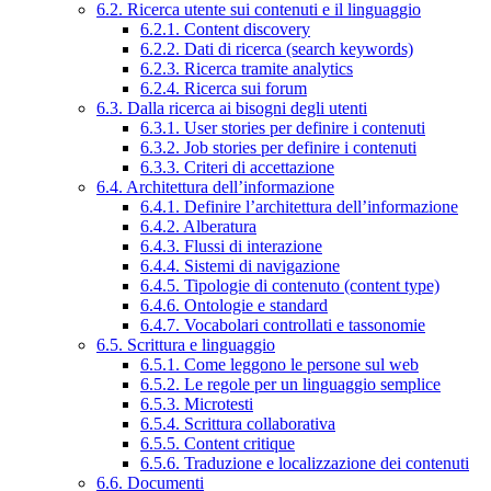
6.2. Ricerca utente sui contenuti e il linguaggio
6.2.1. Content discovery
6.2.2. Dati di ricerca (search keywords)
6.2.3. Ricerca tramite analytics
6.2.4. Ricerca sui forum
6.3. Dalla ricerca ai bisogni degli utenti
6.3.1. User stories per definire i contenuti
6.3.2. Job stories per definire i contenuti
6.3.3. Criteri di accettazione
6.4. Architettura dell’informazione
6.4.1. Definire l’architettura dell’informazione
6.4.2. Alberatura
6.4.3. Flussi di interazione
6.4.4. Sistemi di navigazione
6.4.5. Tipologie di contenuto (content type)
6.4.6. Ontologie e standard
6.4.7. Vocabolari controllati e tassonomie
6.5. Scrittura e linguaggio
6.5.1. Come leggono le persone sul web
6.5.2. Le regole per un linguaggio semplice
6.5.3. Microtesti
6.5.4. Scrittura collaborativa
6.5.5. Content critique
6.5.6. Traduzione e localizzazione dei contenuti
6.6. Documenti