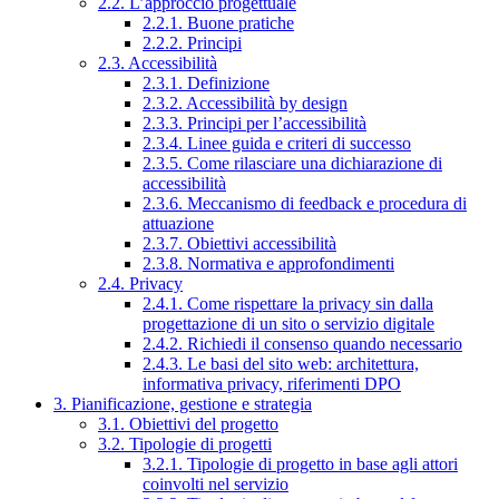
2.2. L’approccio progettuale
2.2.1. Buone pratiche
2.2.2. Principi
2.3. Accessibilità
2.3.1. Definizione
2.3.2. Accessibilità by design
2.3.3. Principi per l’accessibilità
2.3.4. Linee guida e criteri di successo
2.3.5. Come rilasciare una dichiarazione di
accessibilità
2.3.6. Meccanismo di feedback e procedura di
attuazione
2.3.7. Obiettivi accessibilità
2.3.8. Normativa e approfondimenti
2.4. Privacy
2.4.1. Come rispettare la privacy sin dalla
progettazione di un sito o servizio digitale
2.4.2. Richiedi il consenso quando necessario
2.4.3. Le basi del sito web: architettura,
informativa privacy, riferimenti DPO
3. Pianificazione, gestione e strategia
3.1. Obiettivi del progetto
3.2. Tipologie di progetti
3.2.1. Tipologie di progetto in base agli attori
coinvolti nel servizio