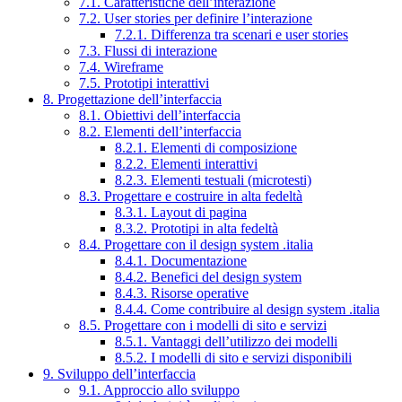
7.1. Caratteristiche dell’interazione
7.2. User stories per definire l’interazione
7.2.1. Differenza tra scenari e user stories
7.3. Flussi di interazione
7.4. Wireframe
7.5. Prototipi interattivi
8. Progettazione dell’interfaccia
8.1. Obiettivi dell’interfaccia
8.2. Elementi dell’interfaccia
8.2.1. Elementi di composizione
8.2.2. Elementi interattivi
8.2.3. Elementi testuali (microtesti)
8.3. Progettare e costruire in alta fedeltà
8.3.1. Layout di pagina
8.3.2. Prototipi in alta fedeltà
8.4. Progettare con il design system .italia
8.4.1. Documentazione
8.4.2. Benefici del design system
8.4.3. Risorse operative
8.4.4. Come contribuire al design system .italia
8.5. Progettare con i modelli di sito e servizi
8.5.1. Vantaggi dell’utilizzo dei modelli
8.5.2. I modelli di sito e servizi disponibili
9. Sviluppo dell’interfaccia
9.1. Approccio allo sviluppo