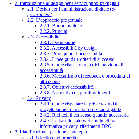
2. Introduzione al design per i servizi pubblici digitali
2.1. Design per l’amministrazione digitale (
e-
government
)
2.2. L’approccio progettuale
2.2.1. Buone pratiche
2.2.2. Principi
2.3. Accessibilità
2.3.1. Definizione
2.3.2. Accessibilità by design
2.3.3. Principi per l’accessibilità
2.3.4. Linee guida e criteri di successo
2.3.5. Come rilasciare una dichiarazione di
accessibilità
2.3.6. Meccanismo di feedback e procedura di
attuazione
2.3.7. Obiettivi accessibilità
2.3.8. Normativa e approfondimenti
2.4. Privacy
2.4.1. Come rispettare la privacy sin dalla
progettazione di un sito o servizio digitale
2.4.2. Richiedi il consenso quando necessario
2.4.3. Le basi del sito web: architettura,
informativa privacy, riferimenti DPO
3. Pianificazione, gestione e strategia
3.1. Obiettivi del progetto