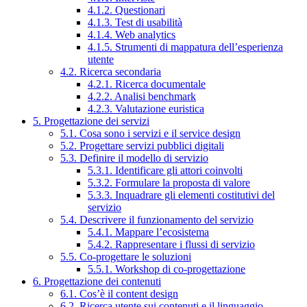
4.1.2. Questionari
4.1.3. Test di usabilità
4.1.4. Web analytics
4.1.5. Strumenti di mappatura dell’esperienza
utente
4.2. Ricerca secondaria
4.2.1. Ricerca documentale
4.2.2. Analisi benchmark
4.2.3. Valutazione euristica
5. Progettazione dei servizi
5.1. Cosa sono i servizi e il service design
5.2. Progettare servizi pubblici digitali
5.3. Definire il modello di servizio
5.3.1. Identificare gli attori coinvolti
5.3.2. Formulare la proposta di valore
5.3.3. Inquadrare gli elementi costitutivi del
servizio
5.4. Descrivere il funzionamento del servizio
5.4.1. Mappare l’ecosistema
5.4.2. Rappresentare i flussi di servizio
5.5. Co-progettare le soluzioni
5.5.1. Workshop di co-progettazione
6. Progettazione dei contenuti
6.1. Cos’è il content design
6.2. Ricerca utente sui contenuti e il linguaggio