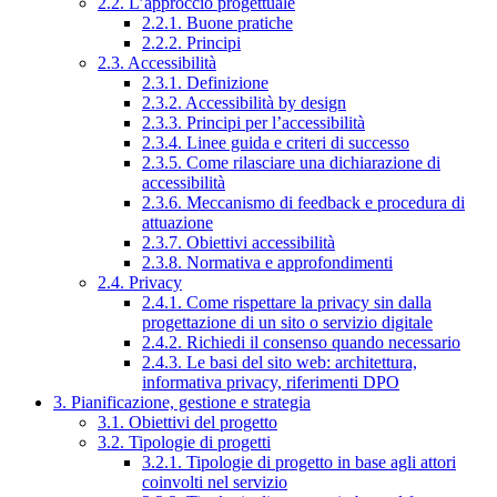
2.2. L’approccio progettuale
2.2.1. Buone pratiche
2.2.2. Principi
2.3. Accessibilità
2.3.1. Definizione
2.3.2. Accessibilità by design
2.3.3. Principi per l’accessibilità
2.3.4. Linee guida e criteri di successo
2.3.5. Come rilasciare una dichiarazione di
accessibilità
2.3.6. Meccanismo di feedback e procedura di
attuazione
2.3.7. Obiettivi accessibilità
2.3.8. Normativa e approfondimenti
2.4. Privacy
2.4.1. Come rispettare la privacy sin dalla
progettazione di un sito o servizio digitale
2.4.2. Richiedi il consenso quando necessario
2.4.3. Le basi del sito web: architettura,
informativa privacy, riferimenti DPO
3. Pianificazione, gestione e strategia
3.1. Obiettivi del progetto
3.2. Tipologie di progetti
3.2.1. Tipologie di progetto in base agli attori
coinvolti nel servizio