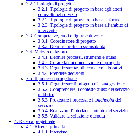
3.2. Tipologie di progetti
3.2.1. Tipologie di progetto in base agli attori
coinvolti nel servizio
3.2.2. Tipologie di progetto in base al focus
3.2.3. Tipologie di progetto in base all’ambito di
intervento
3.3. Competenze, ruoli e figure coinvolte
3.3.1. Coordinatore di progetto
3.3.2. Definire ruoli e responsabilità
3.4. Metodo di lavoro
3.4.1. Definire processi, strumenti e rituali
3.4.2. Curare la documentazione di progetto
3.4.3. Organizzare tavoli tecnici collaborativi
3.4.4. Prendere decisioni
3.5. Il processo progettuale
3.5.1. Organizzare il progetto e la sua gestione
3.5.2. Comprendere il contesto d’uso del servizio
pubblico
3.5.3. Progettare i processi e i
touchpoint
del
servizio
3.5.4. Realizzare l’interfaccia utente del servizio
3.5.5. Validare la soluzione ottenuta
4. Ricerca progettuale
4.1. Ricerca primaria
4.1.1. Interviste