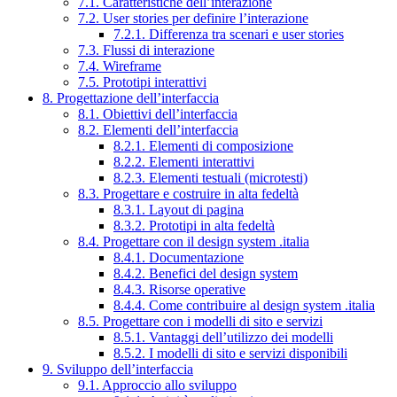
7.1. Caratteristiche dell’interazione
7.2. User stories per definire l’interazione
7.2.1. Differenza tra scenari e user stories
7.3. Flussi di interazione
7.4. Wireframe
7.5. Prototipi interattivi
8. Progettazione dell’interfaccia
8.1. Obiettivi dell’interfaccia
8.2. Elementi dell’interfaccia
8.2.1. Elementi di composizione
8.2.2. Elementi interattivi
8.2.3. Elementi testuali (microtesti)
8.3. Progettare e costruire in alta fedeltà
8.3.1. Layout di pagina
8.3.2. Prototipi in alta fedeltà
8.4. Progettare con il design system .italia
8.4.1. Documentazione
8.4.2. Benefici del design system
8.4.3. Risorse operative
8.4.4. Come contribuire al design system .italia
8.5. Progettare con i modelli di sito e servizi
8.5.1. Vantaggi dell’utilizzo dei modelli
8.5.2. I modelli di sito e servizi disponibili
9. Sviluppo dell’interfaccia
9.1. Approccio allo sviluppo