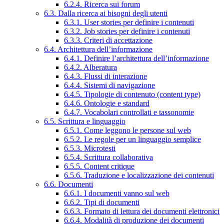
6.2.4. Ricerca sui forum
6.3. Dalla ricerca ai bisogni degli utenti
6.3.1. User stories per definire i contenuti
6.3.2. Job stories per definire i contenuti
6.3.3. Criteri di accettazione
6.4. Architettura dell’informazione
6.4.1. Definire l’architettura dell’informazione
6.4.2. Alberatura
6.4.3. Flussi di interazione
6.4.4. Sistemi di navigazione
6.4.5. Tipologie di contenuto (content type)
6.4.6. Ontologie e standard
6.4.7. Vocabolari controllati e tassonomie
6.5. Scrittura e linguaggio
6.5.1. Come leggono le persone sul web
6.5.2. Le regole per un linguaggio semplice
6.5.3. Microtesti
6.5.4. Scrittura collaborativa
6.5.5. Content critique
6.5.6. Traduzione e localizzazione dei contenuti
6.6. Documenti
6.6.1. I documenti vanno sul web
6.6.2. Tipi di documenti
6.6.3. Formato di lettura dei documenti elettronici
6.6.4. Modalità di produzione dei documenti