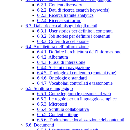
6.2.1. Content discovery
6.2.2. Dati di ricerca (search keywords)
6.2.3. Ricerca tramite analytics
6.2.4. Ricerca sui forum
6.3. Dalla ricerca ai bisogni degli utenti
6.3.1. User stories per definire i contenuti
6.3.2. Job stories per definire i contenuti
6.3.3. Criteri di accettazione
6.4. Architettura dell’informazione
6.4.1. Definire l’architettura dell’informazione
6.4.2. Alberatura
6.4.3. Flussi di interazione
6.4.4. Sistemi di navigazione
6.4.5. Tipologie di contenuto (content type)
6.4.6. Ontologie e standard
6.4.7. Vocabolari controllati e tassonomie
6.5. Scrittura e linguaggio
6.5.1. Come leggono le persone sul web
6.5.2. Le regole per un linguaggio semplice
6.5.3. Microtesti
6.5.4. Scrittura collaborativa
6.5.5. Content critique
6.5.6. Traduzione e localizzazione dei contenuti
6.6. Documenti