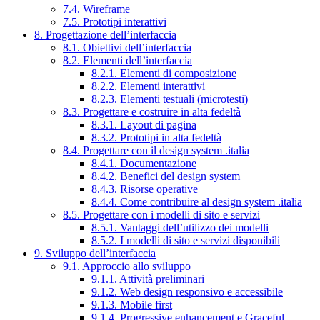
7.4. Wireframe
7.5. Prototipi interattivi
8. Progettazione dell’interfaccia
8.1. Obiettivi dell’interfaccia
8.2. Elementi dell’interfaccia
8.2.1. Elementi di composizione
8.2.2. Elementi interattivi
8.2.3. Elementi testuali (microtesti)
8.3. Progettare e costruire in alta fedeltà
8.3.1. Layout di pagina
8.3.2. Prototipi in alta fedeltà
8.4. Progettare con il design system .italia
8.4.1. Documentazione
8.4.2. Benefici del design system
8.4.3. Risorse operative
8.4.4. Come contribuire al design system .italia
8.5. Progettare con i modelli di sito e servizi
8.5.1. Vantaggi dell’utilizzo dei modelli
8.5.2. I modelli di sito e servizi disponibili
9. Sviluppo dell’interfaccia
9.1. Approccio allo sviluppo
9.1.1. Attività preliminari
9.1.2. Web design responsivo e accessibile
9.1.3. Mobile first
9.1.4. Progressive enhancement e Graceful