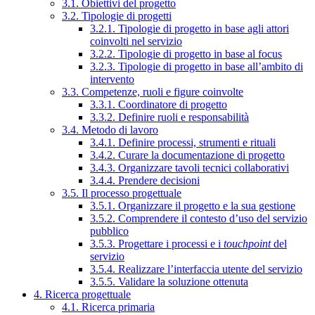
3.1. Obiettivi del progetto
3.2. Tipologie di progetti
3.2.1. Tipologie di progetto in base agli attori
coinvolti nel servizio
3.2.2. Tipologie di progetto in base al focus
3.2.3. Tipologie di progetto in base all’ambito di
intervento
3.3. Competenze, ruoli e figure coinvolte
3.3.1. Coordinatore di progetto
3.3.2. Definire ruoli e responsabilità
3.4. Metodo di lavoro
3.4.1. Definire processi, strumenti e rituali
3.4.2. Curare la documentazione di progetto
3.4.3. Organizzare tavoli tecnici collaborativi
3.4.4. Prendere decisioni
3.5. Il processo progettuale
3.5.1. Organizzare il progetto e la sua gestione
3.5.2. Comprendere il contesto d’uso del servizio
pubblico
3.5.3. Progettare i processi e i
touchpoint
del
servizio
3.5.4. Realizzare l’interfaccia utente del servizio
3.5.5. Validare la soluzione ottenuta
4. Ricerca progettuale
4.1. Ricerca primaria