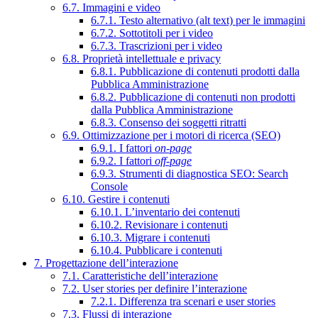
6.7. Immagini e video
6.7.1. Testo alternativo (alt text) per le immagini
6.7.2. Sottotitoli per i video
6.7.3. Trascrizioni per i video
6.8. Proprietà intellettuale e privacy
6.8.1. Pubblicazione di contenuti prodotti dalla
Pubblica Amministrazione
6.8.2. Pubblicazione di contenuti non prodotti
dalla Pubblica Amministrazione
6.8.3. Consenso dei soggetti ritratti
6.9. Ottimizzazione per i motori di ricerca (SEO)
6.9.1. I fattori
on-page
6.9.2. I fattori
off-page
6.9.3. Strumenti di diagnostica SEO: Search
Console
6.10. Gestire i contenuti
6.10.1. L’inventario dei contenuti
6.10.2. Revisionare i contenuti
6.10.3. Migrare i contenuti
6.10.4. Pubblicare i contenuti
7. Progettazione dell’interazione
7.1. Caratteristiche dell’interazione
7.2. User stories per definire l’interazione
7.2.1. Differenza tra scenari e user stories
7.3. Flussi di interazione