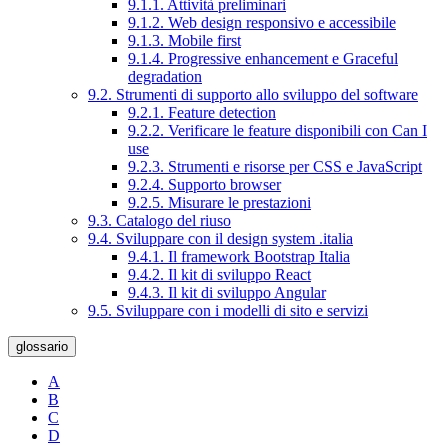
9.1.1. Attività preliminari
9.1.2. Web design responsivo e accessibile
9.1.3. Mobile first
9.1.4. Progressive enhancement e Graceful
degradation
9.2. Strumenti di supporto allo sviluppo del software
9.2.1. Feature detection
9.2.2. Verificare le feature disponibili con Can I
use
9.2.3. Strumenti e risorse per CSS e JavaScript
9.2.4. Supporto browser
9.2.5. Misurare le prestazioni
9.3. Catalogo del riuso
9.4. Sviluppare con il design system .italia
9.4.1. Il framework Bootstrap Italia
9.4.2. Il kit di sviluppo React
9.4.3. Il kit di sviluppo Angular
9.5. Sviluppare con i modelli di sito e servizi
glossario
A
B
C
D