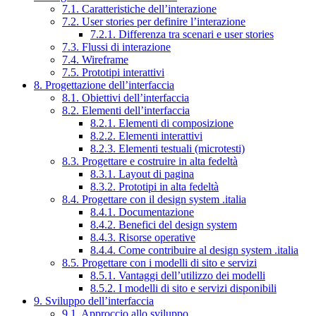
7.1. Caratteristiche dell’interazione
7.2. User stories per definire l’interazione
7.2.1. Differenza tra scenari e user stories
7.3. Flussi di interazione
7.4. Wireframe
7.5. Prototipi interattivi
8. Progettazione dell’interfaccia
8.1. Obiettivi dell’interfaccia
8.2. Elementi dell’interfaccia
8.2.1. Elementi di composizione
8.2.2. Elementi interattivi
8.2.3. Elementi testuali (microtesti)
8.3. Progettare e costruire in alta fedeltà
8.3.1. Layout di pagina
8.3.2. Prototipi in alta fedeltà
8.4. Progettare con il design system .italia
8.4.1. Documentazione
8.4.2. Benefici del design system
8.4.3. Risorse operative
8.4.4. Come contribuire al design system .italia
8.5. Progettare con i modelli di sito e servizi
8.5.1. Vantaggi dell’utilizzo dei modelli
8.5.2. I modelli di sito e servizi disponibili
9. Sviluppo dell’interfaccia
9.1. Approccio allo sviluppo