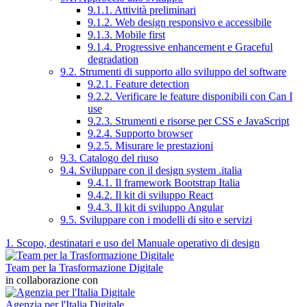
9.1.1. Attività preliminari
9.1.2. Web design responsivo e accessibile
9.1.3. Mobile first
9.1.4. Progressive enhancement e Graceful
degradation
9.2. Strumenti di supporto allo sviluppo del software
9.2.1. Feature detection
9.2.2. Verificare le feature disponibili con Can I
use
9.2.3. Strumenti e risorse per CSS e JavaScript
9.2.4. Supporto browser
9.2.5. Misurare le prestazioni
9.3. Catalogo del riuso
9.4. Sviluppare con il design system .italia
9.4.1. Il framework Bootstrap Italia
9.4.2. Il kit di sviluppo React
9.4.3. Il kit di sviluppo Angular
9.5. Sviluppare con i modelli di sito e servizi
1. Scopo, destinatari e uso del Manuale operativo di design
Team per la Trasformazione Digitale
in collaborazione con
Agenzia per l'Italia Digitale