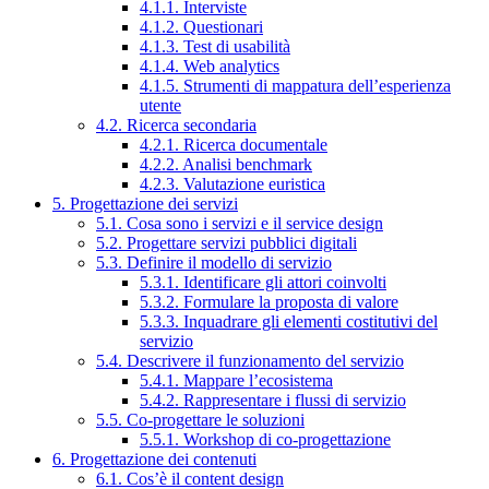
4.1.1. Interviste
4.1.2. Questionari
4.1.3. Test di usabilità
4.1.4. Web analytics
4.1.5. Strumenti di mappatura dell’esperienza
utente
4.2. Ricerca secondaria
4.2.1. Ricerca documentale
4.2.2. Analisi benchmark
4.2.3. Valutazione euristica
5. Progettazione dei servizi
5.1. Cosa sono i servizi e il service design
5.2. Progettare servizi pubblici digitali
5.3. Definire il modello di servizio
5.3.1. Identificare gli attori coinvolti
5.3.2. Formulare la proposta di valore
5.3.3. Inquadrare gli elementi costitutivi del
servizio
5.4. Descrivere il funzionamento del servizio
5.4.1. Mappare l’ecosistema
5.4.2. Rappresentare i flussi di servizio
5.5. Co-progettare le soluzioni
5.5.1. Workshop di co-progettazione
6. Progettazione dei contenuti
6.1. Cos’è il content design