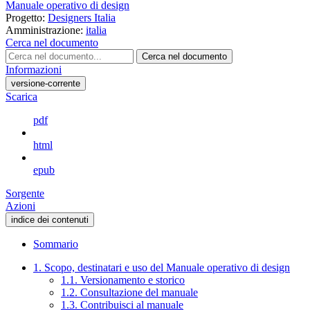
Manuale operativo di design
Progetto:
Designers Italia
Amministrazione:
italia
Cerca nel documento
Cerca nel documento
Informazioni
versione-corrente
Scarica
pdf
html
epub
Sorgente
Azioni
indice dei contenuti
Sommario
1. Scopo, destinatari e uso del Manuale operativo di design
1.1. Versionamento e storico
1.2. Consultazione del manuale
1.3. Contribuisci al manuale