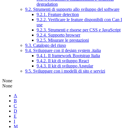
degradation
9.2. Strumenti di supporto allo sviluppo del software
9.2.1. Feature detection
9.2.2. Verificare le feature disponibili con Can I
use
9.2.3. Strumenti e risorse per CSS e JavaScript
9.2.4. Supporto browser
9.2.5. Misurare le prestazioni
9.3. Catalogo del riuso
9.4. Sviluppare con il design system .italia
9.4.1. Il framework Bootstrap Italia
9.4.2. Il kit di sviluppo React
9.4.3. Il kit di sviluppo Angular
9.5. Sviluppare con i modelli di sito e servizi
None
None
A
B
C
D
E
I
M