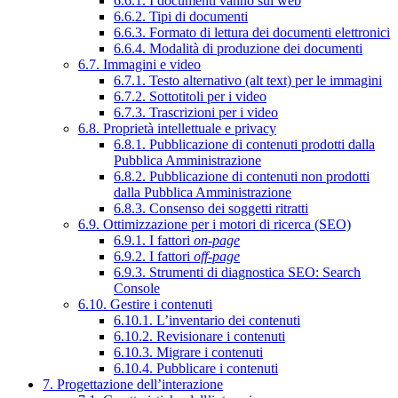
6.6.1. I documenti vanno sul web
6.6.2. Tipi di documenti
6.6.3. Formato di lettura dei documenti elettronici
6.6.4. Modalità di produzione dei documenti
6.7. Immagini e video
6.7.1. Testo alternativo (alt text) per le immagini
6.7.2. Sottotitoli per i video
6.7.3. Trascrizioni per i video
6.8. Proprietà intellettuale e privacy
6.8.1. Pubblicazione di contenuti prodotti dalla
Pubblica Amministrazione
6.8.2. Pubblicazione di contenuti non prodotti
dalla Pubblica Amministrazione
6.8.3. Consenso dei soggetti ritratti
6.9. Ottimizzazione per i motori di ricerca (SEO)
6.9.1. I fattori
on-page
6.9.2. I fattori
off-page
6.9.3. Strumenti di diagnostica SEO: Search
Console
6.10. Gestire i contenuti
6.10.1. L’inventario dei contenuti
6.10.2. Revisionare i contenuti
6.10.3. Migrare i contenuti
6.10.4. Pubblicare i contenuti
7. Progettazione dell’interazione