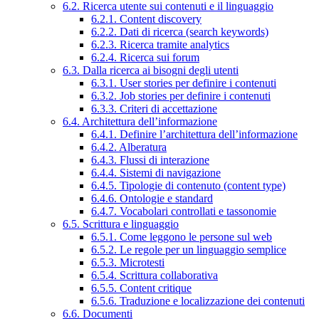
6.2. Ricerca utente sui contenuti e il linguaggio
6.2.1. Content discovery
6.2.2. Dati di ricerca (search keywords)
6.2.3. Ricerca tramite analytics
6.2.4. Ricerca sui forum
6.3. Dalla ricerca ai bisogni degli utenti
6.3.1. User stories per definire i contenuti
6.3.2. Job stories per definire i contenuti
6.3.3. Criteri di accettazione
6.4. Architettura dell’informazione
6.4.1. Definire l’architettura dell’informazione
6.4.2. Alberatura
6.4.3. Flussi di interazione
6.4.4. Sistemi di navigazione
6.4.5. Tipologie di contenuto (content type)
6.4.6. Ontologie e standard
6.4.7. Vocabolari controllati e tassonomie
6.5. Scrittura e linguaggio
6.5.1. Come leggono le persone sul web
6.5.2. Le regole per un linguaggio semplice
6.5.3. Microtesti
6.5.4. Scrittura collaborativa
6.5.5. Content critique
6.5.6. Traduzione e localizzazione dei contenuti
6.6. Documenti