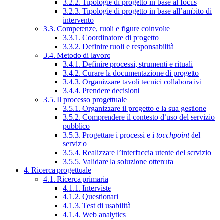
3.2.2. Tipologie di progetto in base al focus
3.2.3. Tipologie di progetto in base all’ambito di
intervento
3.3. Competenze, ruoli e figure coinvolte
3.3.1. Coordinatore di progetto
3.3.2. Definire ruoli e responsabilità
3.4. Metodo di lavoro
3.4.1. Definire processi, strumenti e rituali
3.4.2. Curare la documentazione di progetto
3.4.3. Organizzare tavoli tecnici collaborativi
3.4.4. Prendere decisioni
3.5. Il processo progettuale
3.5.1. Organizzare il progetto e la sua gestione
3.5.2. Comprendere il contesto d’uso del servizio
pubblico
3.5.3. Progettare i processi e i
touchpoint
del
servizio
3.5.4. Realizzare l’interfaccia utente del servizio
3.5.5. Validare la soluzione ottenuta
4. Ricerca progettuale
4.1. Ricerca primaria
4.1.1. Interviste
4.1.2. Questionari
4.1.3. Test di usabilità
4.1.4. Web analytics