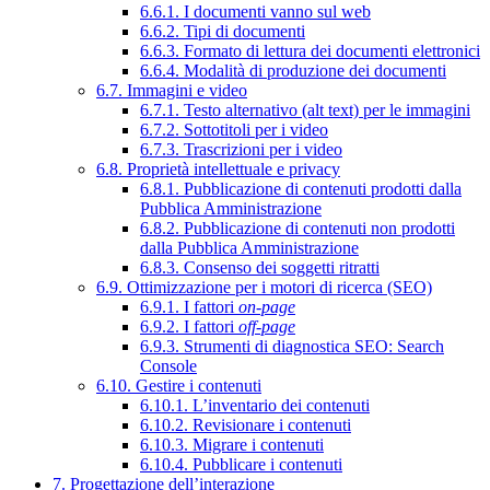
6.6.1. I documenti vanno sul web
6.6.2. Tipi di documenti
6.6.3. Formato di lettura dei documenti elettronici
6.6.4. Modalità di produzione dei documenti
6.7. Immagini e video
6.7.1. Testo alternativo (alt text) per le immagini
6.7.2. Sottotitoli per i video
6.7.3. Trascrizioni per i video
6.8. Proprietà intellettuale e privacy
6.8.1. Pubblicazione di contenuti prodotti dalla
Pubblica Amministrazione
6.8.2. Pubblicazione di contenuti non prodotti
dalla Pubblica Amministrazione
6.8.3. Consenso dei soggetti ritratti
6.9. Ottimizzazione per i motori di ricerca (SEO)
6.9.1. I fattori
on-page
6.9.2. I fattori
off-page
6.9.3. Strumenti di diagnostica SEO: Search
Console
6.10. Gestire i contenuti
6.10.1. L’inventario dei contenuti
6.10.2. Revisionare i contenuti
6.10.3. Migrare i contenuti
6.10.4. Pubblicare i contenuti
7. Progettazione dell’interazione