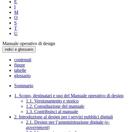
E
I
M
O
S
T
U
Manuale operativo di design
indici e glossario
contenuti
figure
tabelle
glossario
Sommario
1. Scopo, destinatari e uso del Manuale operativo di design
1.1. Versionamento e storico
1.2. Consultazione del manuale
1.3. Contribuisci al manuale
2. Introduzione al design per i servizi pubblici digitali
2.1. Design per l’amministrazione digitale (
e-
government
)