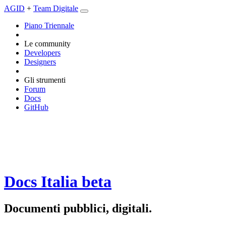
AGID
+
Team Digitale
Piano Triennale
Le community
Developers
Designers
Gli strumenti
Forum
Docs
GitHub
Docs Italia
beta
Documenti pubblici, digitali.