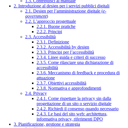
1.3. Contribuisci al manuale
2. Introduzione al design per i servizi pubblici digitali
2.1. Design per l’amministrazione digitale (
e-
government
)
2.2. L’approccio progettuale
2.2.1. Buone pratiche
2.2.2. Principi
2.3. Accessibilità
2.3.1. Definizione
2.3.2. Accessibilità by design
2.3.3. Principi per l’accessibilità
2.3.4. Linee guida e criteri di successo
2.3.5. Come rilasciare una dichiarazione di
accessibilità
2.3.6. Meccanismo di feedback e procedura di
attuazione
2.3.7. Obiettivi accessibilità
2.3.8. Normativa e approfondimenti
2.4. Privacy
2.4.1. Come rispettare la privacy sin dalla
progettazione di un sito o servizio digitale
2.4.2. Richiedi il consenso quando necessario
2.4.3. Le basi del sito web: architettura,
informativa privacy, riferimenti DPO
3. Pianificazione, gestione e strategia