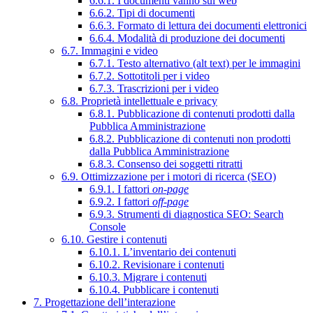
6.6.1. I documenti vanno sul web
6.6.2. Tipi di documenti
6.6.3. Formato di lettura dei documenti elettronici
6.6.4. Modalità di produzione dei documenti
6.7. Immagini e video
6.7.1. Testo alternativo (alt text) per le immagini
6.7.2. Sottotitoli per i video
6.7.3. Trascrizioni per i video
6.8. Proprietà intellettuale e privacy
6.8.1. Pubblicazione di contenuti prodotti dalla
Pubblica Amministrazione
6.8.2. Pubblicazione di contenuti non prodotti
dalla Pubblica Amministrazione
6.8.3. Consenso dei soggetti ritratti
6.9. Ottimizzazione per i motori di ricerca (SEO)
6.9.1. I fattori
on-page
6.9.2. I fattori
off-page
6.9.3. Strumenti di diagnostica SEO: Search
Console
6.10. Gestire i contenuti
6.10.1. L’inventario dei contenuti
6.10.2. Revisionare i contenuti
6.10.3. Migrare i contenuti
6.10.4. Pubblicare i contenuti
7. Progettazione dell’interazione