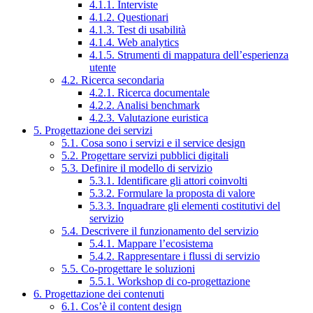
4.1.1. Interviste
4.1.2. Questionari
4.1.3. Test di usabilità
4.1.4. Web analytics
4.1.5. Strumenti di mappatura dell’esperienza
utente
4.2. Ricerca secondaria
4.2.1. Ricerca documentale
4.2.2. Analisi benchmark
4.2.3. Valutazione euristica
5. Progettazione dei servizi
5.1. Cosa sono i servizi e il service design
5.2. Progettare servizi pubblici digitali
5.3. Definire il modello di servizio
5.3.1. Identificare gli attori coinvolti
5.3.2. Formulare la proposta di valore
5.3.3. Inquadrare gli elementi costitutivi del
servizio
5.4. Descrivere il funzionamento del servizio
5.4.1. Mappare l’ecosistema
5.4.2. Rappresentare i flussi di servizio
5.5. Co-progettare le soluzioni
5.5.1. Workshop di co-progettazione
6. Progettazione dei contenuti
6.1. Cos’è il content design