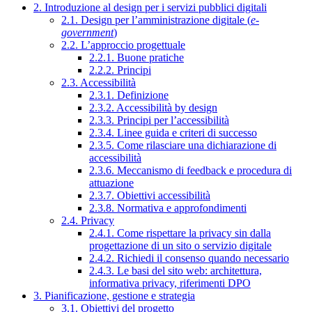
2. Introduzione al design per i servizi pubblici digitali
2.1. Design per l’amministrazione digitale (
e-
government
)
2.2. L’approccio progettuale
2.2.1. Buone pratiche
2.2.2. Principi
2.3. Accessibilità
2.3.1. Definizione
2.3.2. Accessibilità by design
2.3.3. Principi per l’accessibilità
2.3.4. Linee guida e criteri di successo
2.3.5. Come rilasciare una dichiarazione di
accessibilità
2.3.6. Meccanismo di feedback e procedura di
attuazione
2.3.7. Obiettivi accessibilità
2.3.8. Normativa e approfondimenti
2.4. Privacy
2.4.1. Come rispettare la privacy sin dalla
progettazione di un sito o servizio digitale
2.4.2. Richiedi il consenso quando necessario
2.4.3. Le basi del sito web: architettura,
informativa privacy, riferimenti DPO
3. Pianificazione, gestione e strategia
3.1. Obiettivi del progetto