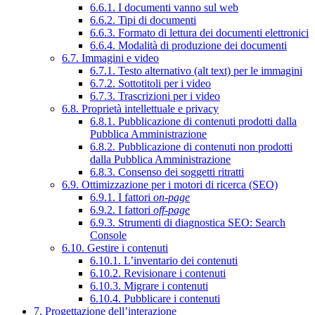
6.6.1. I documenti vanno sul web
6.6.2. Tipi di documenti
6.6.3. Formato di lettura dei documenti elettronici
6.6.4. Modalità di produzione dei documenti
6.7. Immagini e video
6.7.1. Testo alternativo (alt text) per le immagini
6.7.2. Sottotitoli per i video
6.7.3. Trascrizioni per i video
6.8. Proprietà intellettuale e privacy
6.8.1. Pubblicazione di contenuti prodotti dalla
Pubblica Amministrazione
6.8.2. Pubblicazione di contenuti non prodotti
dalla Pubblica Amministrazione
6.8.3. Consenso dei soggetti ritratti
6.9. Ottimizzazione per i motori di ricerca (SEO)
6.9.1. I fattori
on-page
6.9.2. I fattori
off-page
6.9.3. Strumenti di diagnostica SEO: Search
Console
6.10. Gestire i contenuti
6.10.1. L’inventario dei contenuti
6.10.2. Revisionare i contenuti
6.10.3. Migrare i contenuti
6.10.4. Pubblicare i contenuti
7. Progettazione dell’interazione