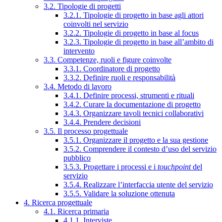
3.2. Tipologie di progetti
3.2.1. Tipologie di progetto in base agli attori
coinvolti nel servizio
3.2.2. Tipologie di progetto in base al focus
3.2.3. Tipologie di progetto in base all’ambito di
intervento
3.3. Competenze, ruoli e figure coinvolte
3.3.1. Coordinatore di progetto
3.3.2. Definire ruoli e responsabilità
3.4. Metodo di lavoro
3.4.1. Definire processi, strumenti e rituali
3.4.2. Curare la documentazione di progetto
3.4.3. Organizzare tavoli tecnici collaborativi
3.4.4. Prendere decisioni
3.5. Il processo progettuale
3.5.1. Organizzare il progetto e la sua gestione
3.5.2. Comprendere il contesto d’uso del servizio
pubblico
3.5.3. Progettare i processi e i
touchpoint
del
servizio
3.5.4. Realizzare l’interfaccia utente del servizio
3.5.5. Validare la soluzione ottenuta
4. Ricerca progettuale
4.1. Ricerca primaria
4.1.1. Interviste