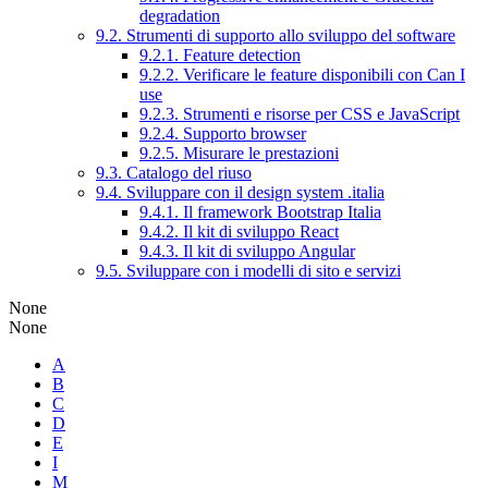
degradation
9.2. Strumenti di supporto allo sviluppo del software
9.2.1. Feature detection
9.2.2. Verificare le feature disponibili con Can I
use
9.2.3. Strumenti e risorse per CSS e JavaScript
9.2.4. Supporto browser
9.2.5. Misurare le prestazioni
9.3. Catalogo del riuso
9.4. Sviluppare con il design system .italia
9.4.1. Il framework Bootstrap Italia
9.4.2. Il kit di sviluppo React
9.4.3. Il kit di sviluppo Angular
9.5. Sviluppare con i modelli di sito e servizi
None
None
A
B
C
D
E
I
M