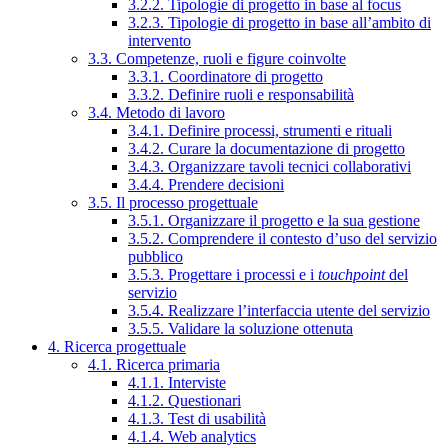
3.2.2. Tipologie di progetto in base al focus
3.2.3. Tipologie di progetto in base all’ambito di
intervento
3.3. Competenze, ruoli e figure coinvolte
3.3.1. Coordinatore di progetto
3.3.2. Definire ruoli e responsabilità
3.4. Metodo di lavoro
3.4.1. Definire processi, strumenti e rituali
3.4.2. Curare la documentazione di progetto
3.4.3. Organizzare tavoli tecnici collaborativi
3.4.4. Prendere decisioni
3.5. Il processo progettuale
3.5.1. Organizzare il progetto e la sua gestione
3.5.2. Comprendere il contesto d’uso del servizio
pubblico
3.5.3. Progettare i processi e i
touchpoint
del
servizio
3.5.4. Realizzare l’interfaccia utente del servizio
3.5.5. Validare la soluzione ottenuta
4. Ricerca progettuale
4.1. Ricerca primaria
4.1.1. Interviste
4.1.2. Questionari
4.1.3. Test di usabilità
4.1.4. Web analytics