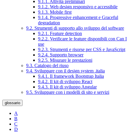
9.1.1. Attività preliminari
9.1.2. Web design responsivo e accessibile
9.1.3. Mobile first
9.1.4. Progressive enhancement e Graceful
degradation
9.2. Strumenti di supporto allo sviluppo del software
9.2.1. Feature detection
9.2.2. Verificare le feature disponibili con Can I
use
9.2.3. Strumenti e risorse per CSS e JavaScript
9.2.4. Supporto browser
9.2.5. Misurare le prestazioni
9.3. Catalogo del riuso
9.4. Sviluppare con il design system .italia
9.4.1. Il framework Bootstrap Italia
9.4.2. Il kit di sviluppo React
9.4.3. Il kit di sviluppo Angular
9.5. Sviluppare con i modelli di sito e servizi
glossario
A
B
C
D