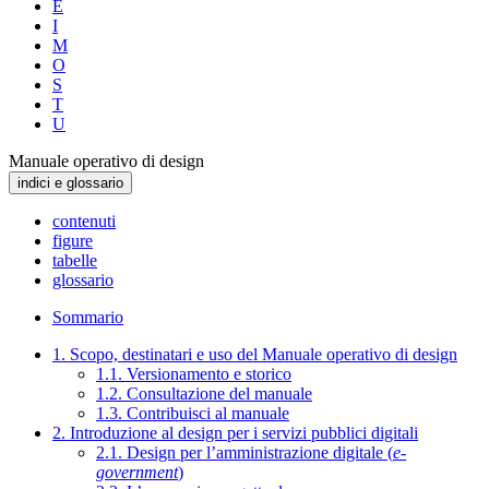
E
I
M
O
S
T
U
Manuale operativo di design
indici e glossario
contenuti
figure
tabelle
glossario
Sommario
1. Scopo, destinatari e uso del Manuale operativo di design
1.1. Versionamento e storico
1.2. Consultazione del manuale
1.3. Contribuisci al manuale
2. Introduzione al design per i servizi pubblici digitali
2.1. Design per l’amministrazione digitale (
e-
government
)