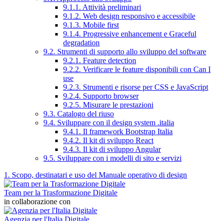
9.1.1. Attività preliminari
9.1.2. Web design responsivo e accessibile
9.1.3. Mobile first
9.1.4. Progressive enhancement e Graceful
degradation
9.2. Strumenti di supporto allo sviluppo del software
9.2.1. Feature detection
9.2.2. Verificare le feature disponibili con Can I
use
9.2.3. Strumenti e risorse per CSS e JavaScript
9.2.4. Supporto browser
9.2.5. Misurare le prestazioni
9.3. Catalogo del riuso
9.4. Sviluppare con il design system .italia
9.4.1. Il framework Bootstrap Italia
9.4.2. Il kit di sviluppo React
9.4.3. Il kit di sviluppo Angular
9.5. Sviluppare con i modelli di sito e servizi
1. Scopo, destinatari e uso del Manuale operativo di design
Team per la Trasformazione Digitale
in collaborazione con
Agenzia per l'Italia Digitale