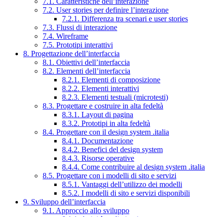
7.1. Caratteristiche dell’interazione
7.2. User stories per definire l’interazione
7.2.1. Differenza tra scenari e user stories
7.3. Flussi di interazione
7.4. Wireframe
7.5. Prototipi interattivi
8. Progettazione dell’interfaccia
8.1. Obiettivi dell’interfaccia
8.2. Elementi dell’interfaccia
8.2.1. Elementi di composizione
8.2.2. Elementi interattivi
8.2.3. Elementi testuali (microtesti)
8.3. Progettare e costruire in alta fedeltà
8.3.1. Layout di pagina
8.3.2. Prototipi in alta fedeltà
8.4. Progettare con il design system .italia
8.4.1. Documentazione
8.4.2. Benefici del design system
8.4.3. Risorse operative
8.4.4. Come contribuire al design system .italia
8.5. Progettare con i modelli di sito e servizi
8.5.1. Vantaggi dell’utilizzo dei modelli
8.5.2. I modelli di sito e servizi disponibili
9. Sviluppo dell’interfaccia
9.1. Approccio allo sviluppo