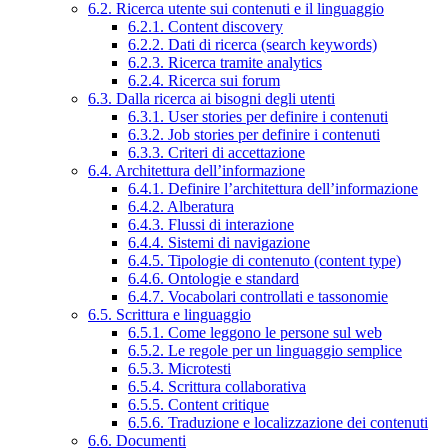
6.2. Ricerca utente sui contenuti e il linguaggio
6.2.1. Content discovery
6.2.2. Dati di ricerca (search keywords)
6.2.3. Ricerca tramite analytics
6.2.4. Ricerca sui forum
6.3. Dalla ricerca ai bisogni degli utenti
6.3.1. User stories per definire i contenuti
6.3.2. Job stories per definire i contenuti
6.3.3. Criteri di accettazione
6.4. Architettura dell’informazione
6.4.1. Definire l’architettura dell’informazione
6.4.2. Alberatura
6.4.3. Flussi di interazione
6.4.4. Sistemi di navigazione
6.4.5. Tipologie di contenuto (content type)
6.4.6. Ontologie e standard
6.4.7. Vocabolari controllati e tassonomie
6.5. Scrittura e linguaggio
6.5.1. Come leggono le persone sul web
6.5.2. Le regole per un linguaggio semplice
6.5.3. Microtesti
6.5.4. Scrittura collaborativa
6.5.5. Content critique
6.5.6. Traduzione e localizzazione dei contenuti
6.6. Documenti