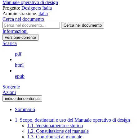
Manuale operativo di design
Progetto:
Designers Italia
Amministrazione:
italia
Cerca nel documento
Cerca nel documento
Informazioni
versione-corrente
Scarica
pdf
html
epub
Sorgente
Azioni
indice dei contenuti
Sommario
1. Scopo, destinatari e uso del Manuale operativo di design
1.1. Versionamento e storico
1.2. Consultazione del manuale
1.3. Contribuisci al manuale