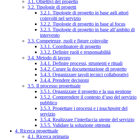
3.1. Obiettivi del progetto
3.2. Tipologie di progetti
3.2.1. Tipologie di progetto in base agli attori
coinvolti nel servizio
3.2.2. Tipologie di progetto in base al focus
3.2.3. Tipologie di progetto in base all’ambito di
intervento
3.3. Competenze, ruoli e figure coinvolte
3.3.1. Coordinatore di progetto
3.3.2. Definire ruoli e responsabilità
3.4. Metodo di lavoro
3.4.1. Definire processi, strumenti e rituali
3.4.2. Curare la documentazione di progetto
3.4.3. Organizzare tavoli tecnici collaborativi
3.4.4. Prendere decisioni
3.5. Il processo progettuale
3.5.1. Organizzare il progetto e la sua gestione
3.5.2. Comprendere il contesto d’uso del servizio
pubblico
3.5.3. Progettare i processi e i
touchpoint
del
servizio
3.5.4. Realizzare l’interfaccia utente del servizio
3.5.5. Validare la soluzione ottenuta
4. Ricerca progettuale
4.1. Ricerca primaria