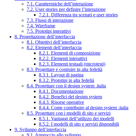
7.1. Caratteristiche dell’interazione
7.2. User stories per definire l’interazione
7.2.1. Differenza tra scenari e user stories
7.3. Flussi di interazione
7.4. Wireframe
7.5. Prototipi interattivi
8. Progettazione dell’interfaccia
8.1. Obiettivi dell’interfaccia
8.2. Elementi dell’interfaccia
8.2.1. Elementi di composizione
8.2.2. Elementi interattivi
8.2.3. Elementi testuali (microtesti)
8.3. Progettare e costruire in alta fedeltà
8.3.1. Layout di pagina
8.3.2. Prototipi in alta fedeltà
8.4. Progettare con il design system .italia
8.4.1. Documentazione
8.4.2. Benefici del design system
8.4.3. Risorse operative
8.4.4. Come contribuire al design system .italia
8.5. Progettare con i modelli di sito e servizi
8.5.1. Vantaggi dell’utilizzo dei modelli
8.5.2. I modelli di sito e servizi disponibili
9. Sviluppo dell’interfaccia
9.1. Approccio allo sviluppo