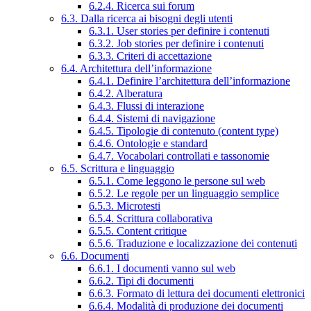
6.2.4. Ricerca sui forum
6.3. Dalla ricerca ai bisogni degli utenti
6.3.1. User stories per definire i contenuti
6.3.2. Job stories per definire i contenuti
6.3.3. Criteri di accettazione
6.4. Architettura dell’informazione
6.4.1. Definire l’architettura dell’informazione
6.4.2. Alberatura
6.4.3. Flussi di interazione
6.4.4. Sistemi di navigazione
6.4.5. Tipologie di contenuto (content type)
6.4.6. Ontologie e standard
6.4.7. Vocabolari controllati e tassonomie
6.5. Scrittura e linguaggio
6.5.1. Come leggono le persone sul web
6.5.2. Le regole per un linguaggio semplice
6.5.3. Microtesti
6.5.4. Scrittura collaborativa
6.5.5. Content critique
6.5.6. Traduzione e localizzazione dei contenuti
6.6. Documenti
6.6.1. I documenti vanno sul web
6.6.2. Tipi di documenti
6.6.3. Formato di lettura dei documenti elettronici
6.6.4. Modalità di produzione dei documenti