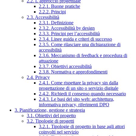
2.2. L’approccio progettuale
2.2.1. Buone pratiche
2.2.2. Principi
2.3. Accessibilità
2.3.1. Definizione
2.3.2. Accessibilità by design
2.3.3. Principi per l’accessibilità
2.3.4. Linee guida e criteri di successo
2.3.5. Come rilasciare una dichiarazione di
accessibilità
2.3.6. Meccanismo di feedback e procedura di
attuazione
2.3.7. Obiettivi accessibilità
2.3.8. Normativa e approfondimenti
2.4. Privacy
2.4.1. Come rispettare la privacy sin dalla
progettazione di un sito o servizio digitale
2.4.2. Richiedi il consenso quando necessario
2.4.3. Le basi del sito web: architettura,
informativa privacy, riferimenti DPO
3. Pianificazione, gestione e strategia
3.1. Obiettivi del progetto
3.2. Tipologie di progetti
3.2.1. Tipologie di progetto in base agli attori
coinvolti nel servizio