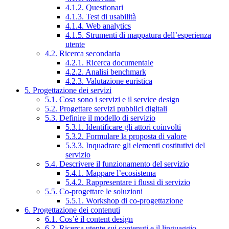
4.1.2. Questionari
4.1.3. Test di usabilità
4.1.4. Web analytics
4.1.5. Strumenti di mappatura dell’esperienza
utente
4.2. Ricerca secondaria
4.2.1. Ricerca documentale
4.2.2. Analisi benchmark
4.2.3. Valutazione euristica
5. Progettazione dei servizi
5.1. Cosa sono i servizi e il service design
5.2. Progettare servizi pubblici digitali
5.3. Definire il modello di servizio
5.3.1. Identificare gli attori coinvolti
5.3.2. Formulare la proposta di valore
5.3.3. Inquadrare gli elementi costitutivi del
servizio
5.4. Descrivere il funzionamento del servizio
5.4.1. Mappare l’ecosistema
5.4.2. Rappresentare i flussi di servizio
5.5. Co-progettare le soluzioni
5.5.1. Workshop di co-progettazione
6. Progettazione dei contenuti
6.1. Cos’è il content design
6.2. Ricerca utente sui contenuti e il linguaggio