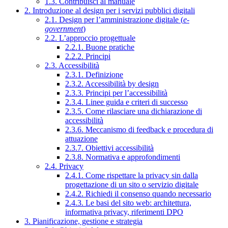
1.3. Contribuisci al manuale
2. Introduzione al design per i servizi pubblici digitali
2.1. Design per l’amministrazione digitale (
e-
government
)
2.2. L’approccio progettuale
2.2.1. Buone pratiche
2.2.2. Principi
2.3. Accessibilità
2.3.1. Definizione
2.3.2. Accessibilità by design
2.3.3. Principi per l’accessibilità
2.3.4. Linee guida e criteri di successo
2.3.5. Come rilasciare una dichiarazione di
accessibilità
2.3.6. Meccanismo di feedback e procedura di
attuazione
2.3.7. Obiettivi accessibilità
2.3.8. Normativa e approfondimenti
2.4. Privacy
2.4.1. Come rispettare la privacy sin dalla
progettazione di un sito o servizio digitale
2.4.2. Richiedi il consenso quando necessario
2.4.3. Le basi del sito web: architettura,
informativa privacy, riferimenti DPO
3. Pianificazione, gestione e strategia