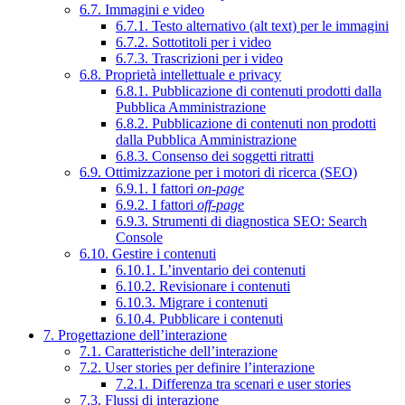
6.7. Immagini e video
6.7.1. Testo alternativo (alt text) per le immagini
6.7.2. Sottotitoli per i video
6.7.3. Trascrizioni per i video
6.8. Proprietà intellettuale e privacy
6.8.1. Pubblicazione di contenuti prodotti dalla
Pubblica Amministrazione
6.8.2. Pubblicazione di contenuti non prodotti
dalla Pubblica Amministrazione
6.8.3. Consenso dei soggetti ritratti
6.9. Ottimizzazione per i motori di ricerca (SEO)
6.9.1. I fattori
on-page
6.9.2. I fattori
off-page
6.9.3. Strumenti di diagnostica SEO: Search
Console
6.10. Gestire i contenuti
6.10.1. L’inventario dei contenuti
6.10.2. Revisionare i contenuti
6.10.3. Migrare i contenuti
6.10.4. Pubblicare i contenuti
7. Progettazione dell’interazione
7.1. Caratteristiche dell’interazione
7.2. User stories per definire l’interazione
7.2.1. Differenza tra scenari e user stories
7.3. Flussi di interazione