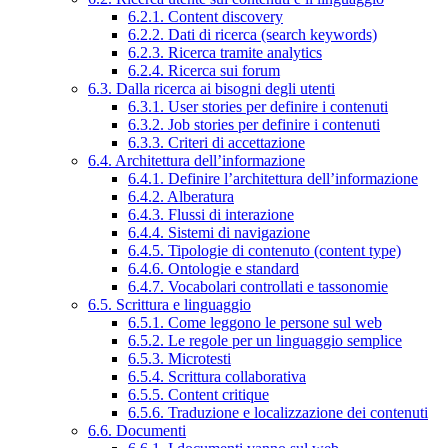
6.2.1. Content discovery
6.2.2. Dati di ricerca (search keywords)
6.2.3. Ricerca tramite analytics
6.2.4. Ricerca sui forum
6.3. Dalla ricerca ai bisogni degli utenti
6.3.1. User stories per definire i contenuti
6.3.2. Job stories per definire i contenuti
6.3.3. Criteri di accettazione
6.4. Architettura dell’informazione
6.4.1. Definire l’architettura dell’informazione
6.4.2. Alberatura
6.4.3. Flussi di interazione
6.4.4. Sistemi di navigazione
6.4.5. Tipologie di contenuto (content type)
6.4.6. Ontologie e standard
6.4.7. Vocabolari controllati e tassonomie
6.5. Scrittura e linguaggio
6.5.1. Come leggono le persone sul web
6.5.2. Le regole per un linguaggio semplice
6.5.3. Microtesti
6.5.4. Scrittura collaborativa
6.5.5. Content critique
6.5.6. Traduzione e localizzazione dei contenuti
6.6. Documenti