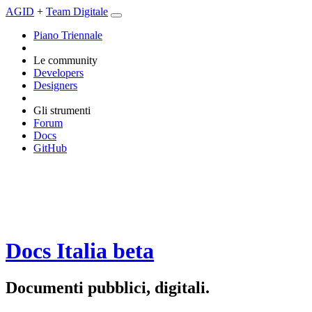
AGID
+
Team Digitale
Piano Triennale
Le community
Developers
Designers
Gli strumenti
Forum
Docs
GitHub
Docs Italia
beta
Documenti pubblici, digitali.