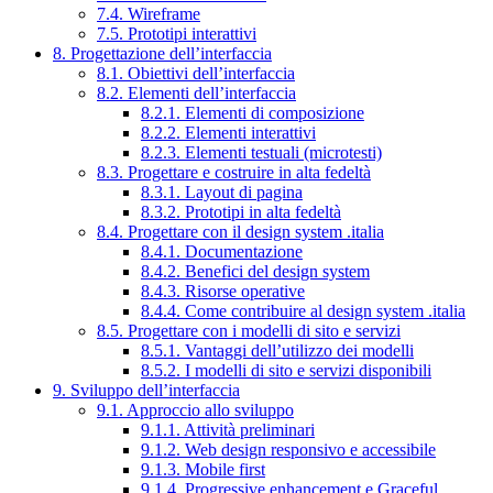
7.4. Wireframe
7.5. Prototipi interattivi
8. Progettazione dell’interfaccia
8.1. Obiettivi dell’interfaccia
8.2. Elementi dell’interfaccia
8.2.1. Elementi di composizione
8.2.2. Elementi interattivi
8.2.3. Elementi testuali (microtesti)
8.3. Progettare e costruire in alta fedeltà
8.3.1. Layout di pagina
8.3.2. Prototipi in alta fedeltà
8.4. Progettare con il design system .italia
8.4.1. Documentazione
8.4.2. Benefici del design system
8.4.3. Risorse operative
8.4.4. Come contribuire al design system .italia
8.5. Progettare con i modelli di sito e servizi
8.5.1. Vantaggi dell’utilizzo dei modelli
8.5.2. I modelli di sito e servizi disponibili
9. Sviluppo dell’interfaccia
9.1. Approccio allo sviluppo
9.1.1. Attività preliminari
9.1.2. Web design responsivo e accessibile
9.1.3. Mobile first
9.1.4. Progressive enhancement e Graceful