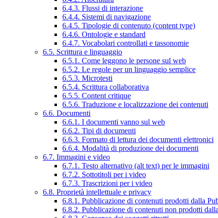
6.4.3. Flussi di interazione
6.4.4. Sistemi di navigazione
6.4.5. Tipologie di contenuto (content type)
6.4.6. Ontologie e standard
6.4.7. Vocabolari controllati e tassonomie
6.5. Scrittura e linguaggio
6.5.1. Come leggono le persone sul web
6.5.2. Le regole per un linguaggio semplice
6.5.3. Microtesti
6.5.4. Scrittura collaborativa
6.5.5. Content critique
6.5.6. Traduzione e localizzazione dei contenuti
6.6. Documenti
6.6.1. I documenti vanno sul web
6.6.2. Tipi di documenti
6.6.3. Formato di lettura dei documenti elettronici
6.6.4. Modalità di produzione dei documenti
6.7. Immagini e video
6.7.1. Testo alternativo (alt text) per le immagini
6.7.2. Sottotitoli per i video
6.7.3. Trascrizioni per i video
6.8. Proprietà intellettuale e privacy
6.8.1. Pubblicazione di contenuti prodotti dalla P
6.8.2. Pubblicazione di contenuti non prodotti dal