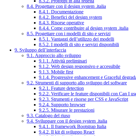
8.3.2. Prototipi in alta fedeltà
8.4. Progettare con il design system .italia
8.4.1. Documentazione
8.4.2. Benefici del design system
8.4.3. Risorse operative
8.4.4. Come contribuire al design system .italia
8.5. Progettare con i modelli di sito e servizi
8.5.1. Vantaggi dell’utilizzo dei modelli
8.5.2. I modelli di sito e servizi disponibili
9. Sviluppo dell’interfaccia
9.1. Approccio allo sviluppo
9.1.1. Attività preliminari
9.1.2. Web design responsivo e accessibile
9.1.3. Mobile first
9.1.4. Progressive enhancement e Graceful degrad
9.2. Strumenti di supporto allo sviluppo del software
9.2.1. Feature detection
9.2.2. Verificare le feature disponibili con Can I us
9.2.3. Strumenti e risorse per CSS e JavaScript
9.2.4. Supporto browser
9.2.5. Misurare le prestazioni
9.3. Catalogo del riuso
9.4. Sviluppare con il design system .italia
9.4.1. Il framework Bootstrap Italia
9.4.2. Il kit di sviluppo React