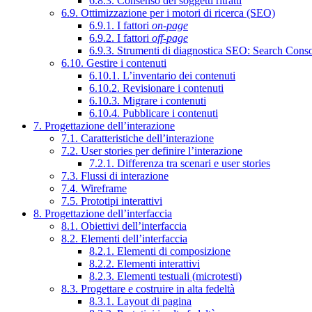
6.8.3. Consenso dei soggetti ritratti
6.9. Ottimizzazione per i motori di ricerca (SEO)
6.9.1. I fattori
on-page
6.9.2. I fattori
off-page
6.9.3. Strumenti di diagnostica SEO: Search Cons
6.10. Gestire i contenuti
6.10.1. L’inventario dei contenuti
6.10.2. Revisionare i contenuti
6.10.3. Migrare i contenuti
6.10.4. Pubblicare i contenuti
7. Progettazione dell’interazione
7.1. Caratteristiche dell’interazione
7.2. User stories per definire l’interazione
7.2.1. Differenza tra scenari e user stories
7.3. Flussi di interazione
7.4. Wireframe
7.5. Prototipi interattivi
8. Progettazione dell’interfaccia
8.1. Obiettivi dell’interfaccia
8.2. Elementi dell’interfaccia
8.2.1. Elementi di composizione
8.2.2. Elementi interattivi
8.2.3. Elementi testuali (microtesti)
8.3. Progettare e costruire in alta fedeltà
8.3.1. Layout di pagina