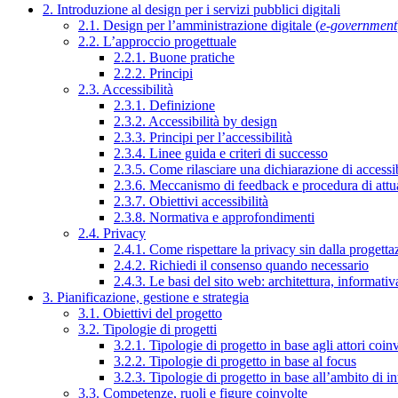
2. Introduzione al design per i servizi pubblici digitali
2.1. Design per l’amministrazione digitale (
e-government
2.2. L’approccio progettuale
2.2.1. Buone pratiche
2.2.2. Principi
2.3. Accessibilità
2.3.1. Definizione
2.3.2. Accessibilità by design
2.3.3. Principi per l’accessibilità
2.3.4. Linee guida e criteri di successo
2.3.5. Come rilasciare una dichiarazione di accessib
2.3.6. Meccanismo di feedback e procedura di attu
2.3.7. Obiettivi accessibilità
2.3.8. Normativa e approfondimenti
2.4. Privacy
2.4.1. Come rispettare la privacy sin dalla progettaz
2.4.2. Richiedi il consenso quando necessario
2.4.3. Le basi del sito web: architettura, informati
3. Pianificazione, gestione e strategia
3.1. Obiettivi del progetto
3.2. Tipologie di progetti
3.2.1. Tipologie di progetto in base agli attori coinv
3.2.2. Tipologie di progetto in base al focus
3.2.3. Tipologie di progetto in base all’ambito di i
3.3. Competenze, ruoli e figure coinvolte