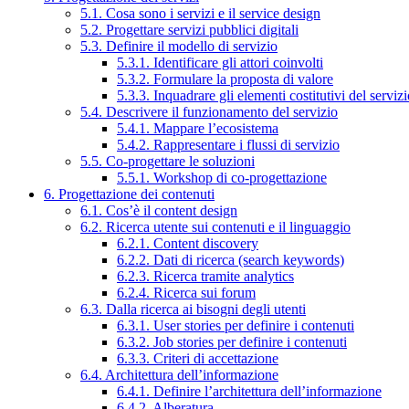
5.1. Cosa sono i servizi e il service design
5.2. Progettare servizi pubblici digitali
5.3. Definire il modello di servizio
5.3.1. Identificare gli attori coinvolti
5.3.2. Formulare la proposta di valore
5.3.3. Inquadrare gli elementi costitutivi del serviz
5.4. Descrivere il funzionamento del servizio
5.4.1. Mappare l’ecosistema
5.4.2. Rappresentare i flussi di servizio
5.5. Co-progettare le soluzioni
5.5.1. Workshop di co-progettazione
6. Progettazione dei contenuti
6.1. Cos’è il content design
6.2. Ricerca utente sui contenuti e il linguaggio
6.2.1. Content discovery
6.2.2. Dati di ricerca (search keywords)
6.2.3. Ricerca tramite analytics
6.2.4. Ricerca sui forum
6.3. Dalla ricerca ai bisogni degli utenti
6.3.1. User stories per definire i contenuti
6.3.2. Job stories per definire i contenuti
6.3.3. Criteri di accettazione
6.4. Architettura dell’informazione
6.4.1. Definire l’architettura dell’informazione
6.4.2. Alberatura