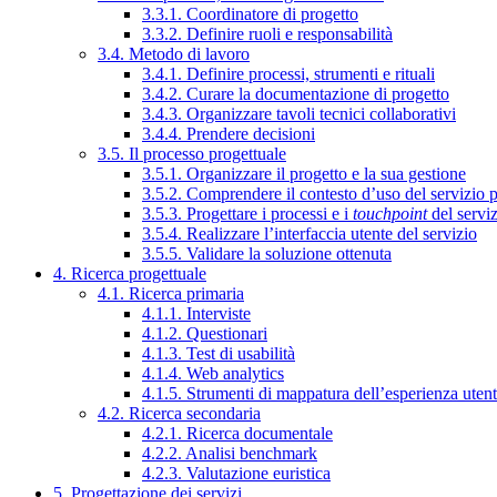
3.3.1. Coordinatore di progetto
3.3.2. Definire ruoli e responsabilità
3.4. Metodo di lavoro
3.4.1. Definire processi, strumenti e rituali
3.4.2. Curare la documentazione di progetto
3.4.3. Organizzare tavoli tecnici collaborativi
3.4.4. Prendere decisioni
3.5. Il processo progettuale
3.5.1. Organizzare il progetto e la sua gestione
3.5.2. Comprendere il contesto d’uso del servizio 
3.5.3. Progettare i processi e i
touchpoint
del servi
3.5.4. Realizzare l’interfaccia utente del servizio
3.5.5. Validare la soluzione ottenuta
4. Ricerca progettuale
4.1. Ricerca primaria
4.1.1. Interviste
4.1.2. Questionari
4.1.3. Test di usabilità
4.1.4. Web analytics
4.1.5. Strumenti di mappatura dell’esperienza uten
4.2. Ricerca secondaria
4.2.1. Ricerca documentale
4.2.2. Analisi benchmark
4.2.3. Valutazione euristica
5. Progettazione dei servizi