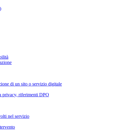
)
ilità
azione
ione di un sito o servizio digitale
va privacy, riferimenti DPO
olti nel servizio
ntervento