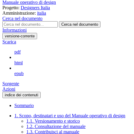
Manuale operativo di design
Progetto:
Designers Italia
Amministrazione:
italia
Cerca nel documento
Cerca nel documento
Informazioni
versione-corrente
Scarica
pdf
html
epub
Sorgente
Azioni
indice dei contenuti
Sommario
1. Scopo, destinatari e uso del Manuale operativo di design
1.1. Versionamento e storico
1.2. Consultazione del manuale
1.3. Contribuisci al manuale