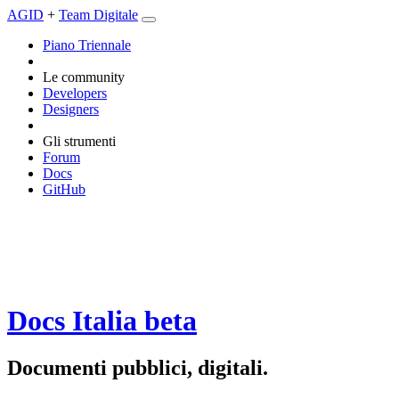
AGID
+
Team Digitale
Piano Triennale
Le community
Developers
Designers
Gli strumenti
Forum
Docs
GitHub
Docs Italia
beta
Documenti pubblici, digitali.