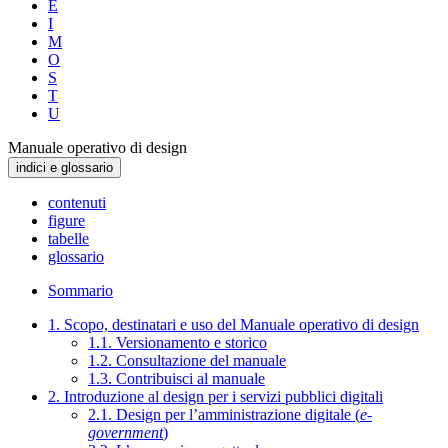
E
I
M
O
S
T
U
Manuale operativo di design
indici e glossario
contenuti
figure
tabelle
glossario
Sommario
1. Scopo, destinatari e uso del Manuale operativo di design
1.1. Versionamento e storico
1.2. Consultazione del manuale
1.3. Contribuisci al manuale
2. Introduzione al design per i servizi pubblici digitali
2.1. Design per l’amministrazione digitale (
e-
government
)