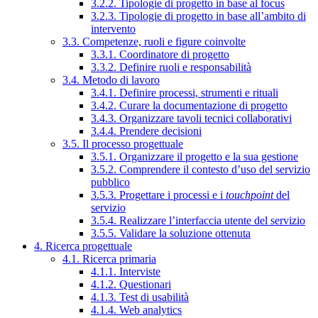
3.2.2. Tipologie di progetto in base al focus
3.2.3. Tipologie di progetto in base all’ambito di
intervento
3.3. Competenze, ruoli e figure coinvolte
3.3.1. Coordinatore di progetto
3.3.2. Definire ruoli e responsabilità
3.4. Metodo di lavoro
3.4.1. Definire processi, strumenti e rituali
3.4.2. Curare la documentazione di progetto
3.4.3. Organizzare tavoli tecnici collaborativi
3.4.4. Prendere decisioni
3.5. Il processo progettuale
3.5.1. Organizzare il progetto e la sua gestione
3.5.2. Comprendere il contesto d’uso del servizio
pubblico
3.5.3. Progettare i processi e i
touchpoint
del
servizio
3.5.4. Realizzare l’interfaccia utente del servizio
3.5.5. Validare la soluzione ottenuta
4. Ricerca progettuale
4.1. Ricerca primaria
4.1.1. Interviste
4.1.2. Questionari
4.1.3. Test di usabilità
4.1.4. Web analytics