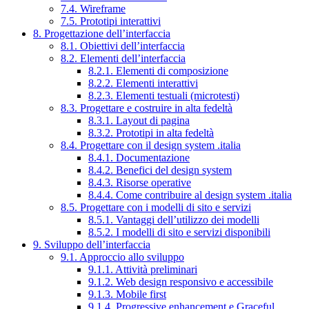
7.4. Wireframe
7.5. Prototipi interattivi
8. Progettazione dell’interfaccia
8.1. Obiettivi dell’interfaccia
8.2. Elementi dell’interfaccia
8.2.1. Elementi di composizione
8.2.2. Elementi interattivi
8.2.3. Elementi testuali (microtesti)
8.3. Progettare e costruire in alta fedeltà
8.3.1. Layout di pagina
8.3.2. Prototipi in alta fedeltà
8.4. Progettare con il design system .italia
8.4.1. Documentazione
8.4.2. Benefici del design system
8.4.3. Risorse operative
8.4.4. Come contribuire al design system .italia
8.5. Progettare con i modelli di sito e servizi
8.5.1. Vantaggi dell’utilizzo dei modelli
8.5.2. I modelli di sito e servizi disponibili
9. Sviluppo dell’interfaccia
9.1. Approccio allo sviluppo
9.1.1. Attività preliminari
9.1.2. Web design responsivo e accessibile
9.1.3. Mobile first
9.1.4. Progressive enhancement e Graceful