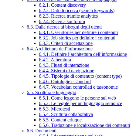
6.2.1. Content discovery
6.2.2. Dati di ricerca (search keywords)
6.2.3. Ricerca tramite analytics
6.2.4. Ricerca sui forum
6.3. Dalla ricerca ai bisogni degli utenti
6.3.1. User stories per definire i contenuti
6.3.2. Job stories per definire i contenuti
6.3.3. Criteri di accettazione
6.4. Architettura dell’informazione
6.4.1. Definire l’architettura dell’informazione
6.4.2. Alberatura
6.4.3. Flussi di interazione
6.4.4. Sistemi di navigazione
6.4.5. Tipologie di contenuto (content type)
6.4.6. Ontologie e standard
6.4.7. Vocabolari controllati e tassonomie
6.5. Scrittura e linguaggio
6.5.1. Come leggono le persone sul web
6.5.2. Le regole per un linguaggio semplice
6.5.3. Microtesti
6.5.4. Scrittura collaborativa
6.5.5. Content critique
6.5.6. Traduzione e localizzazione dei contenuti
6.6. Documenti