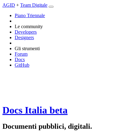
AGID
+
Team Digitale
Piano Triennale
Le community
Developers
Designers
Gli strumenti
Forum
Docs
GitHub
Docs Italia
beta
Documenti pubblici, digitali.