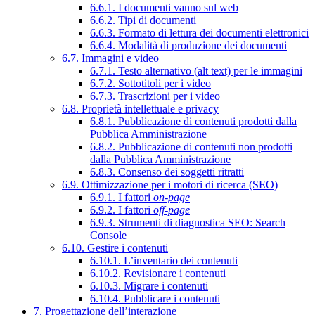
6.6.1. I documenti vanno sul web
6.6.2. Tipi di documenti
6.6.3. Formato di lettura dei documenti elettronici
6.6.4. Modalità di produzione dei documenti
6.7. Immagini e video
6.7.1. Testo alternativo (alt text) per le immagini
6.7.2. Sottotitoli per i video
6.7.3. Trascrizioni per i video
6.8. Proprietà intellettuale e privacy
6.8.1. Pubblicazione di contenuti prodotti dalla
Pubblica Amministrazione
6.8.2. Pubblicazione di contenuti non prodotti
dalla Pubblica Amministrazione
6.8.3. Consenso dei soggetti ritratti
6.9. Ottimizzazione per i motori di ricerca (SEO)
6.9.1. I fattori
on-page
6.9.2. I fattori
off-page
6.9.3. Strumenti di diagnostica SEO: Search
Console
6.10. Gestire i contenuti
6.10.1. L’inventario dei contenuti
6.10.2. Revisionare i contenuti
6.10.3. Migrare i contenuti
6.10.4. Pubblicare i contenuti
7. Progettazione dell’interazione