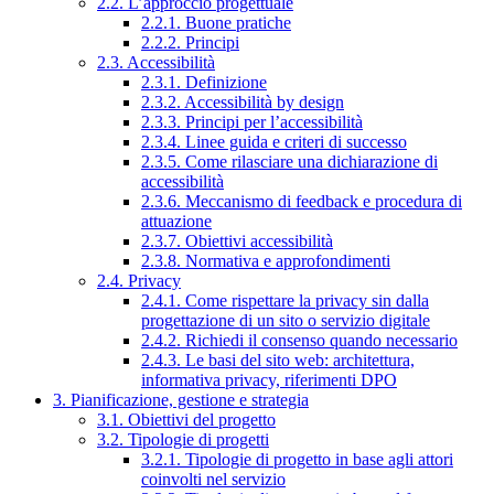
2.2. L’approccio progettuale
2.2.1. Buone pratiche
2.2.2. Principi
2.3. Accessibilità
2.3.1. Definizione
2.3.2. Accessibilità by design
2.3.3. Principi per l’accessibilità
2.3.4. Linee guida e criteri di successo
2.3.5. Come rilasciare una dichiarazione di
accessibilità
2.3.6. Meccanismo di feedback e procedura di
attuazione
2.3.7. Obiettivi accessibilità
2.3.8. Normativa e approfondimenti
2.4. Privacy
2.4.1. Come rispettare la privacy sin dalla
progettazione di un sito o servizio digitale
2.4.2. Richiedi il consenso quando necessario
2.4.3. Le basi del sito web: architettura,
informativa privacy, riferimenti DPO
3. Pianificazione, gestione e strategia
3.1. Obiettivi del progetto
3.2. Tipologie di progetti
3.2.1. Tipologie di progetto in base agli attori
coinvolti nel servizio