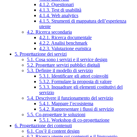
4.1.2. Questionari
4.1.3. Test di usabilità
4.1.4. Web analytics
4.1.5. Strumenti di mappatura dell’esperienza
utente
4.2. Ricerca secondaria
4.2.1. Ricerca documentale
4.2.2. Analisi benchmark
4.2.3. Valutazione euristica
5. Progettazione dei servizi
5.1. Cosa sono i servizi e il service design
5.2. Progettare servizi pubblici digitali
5.3. Definire il modello di servizio
5.3.1. Identificare gli attori coinvolti
5.3.2. Formulare la proposta di valore
5.3.3. Inquadrare gli elementi costitutivi del
servizio
5.4. Descrivere il funzionamento del servizio
5.4.1. Mappare l’ecosistema
5.4.2. Rappresentare i flussi di servizio
5.5. Co-progettare le soluzioni
5.5.1. Workshop di co-progettazione
6. Progettazione dei contenuti
6.1. Cos’è il content design
6.2. Ricerca utente sui contenuti e il linguaggio