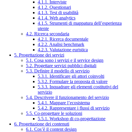
4.1.1. Interviste
4.1.2. Questionari
4.1.3. Test di usabilità
4.1.4. Web analytics
4.1.5. Strumenti di mappatura dell’esperienza
utente
4.2. Ricerca secondaria
4.2.1. Ricerca documentale
4.2.2. Analisi benchmark
4.2.3. Valutazione euristica
5. Progettazione dei servizi
5.1. Cosa sono i servizi e il service design
5.2. Progettare servizi pubblici digitali
5.3. Definire il modello di servizio
5.3.1. Identificare gli attori coinvolti
5.3.2. Formulare la proposta di valore
5.3.3. Inquadrare gli elementi costitutivi del
servizio
5.4. Descrivere il funzionamento del servizio
5.4.1. Mappare l’ecosistema
5.4.2. Rappresentare i flussi di servizio
5.5. Co-progettare le soluzioni
5.5.1. Workshop di co-progettazione
6. Progettazione dei contenuti
6.1. Cos’è il content design