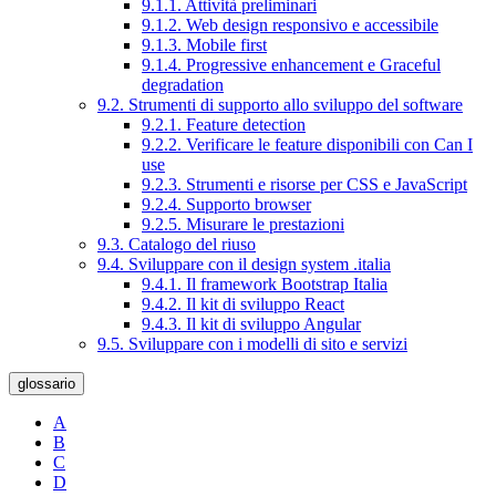
9.1.1. Attività preliminari
9.1.2. Web design responsivo e accessibile
9.1.3. Mobile first
9.1.4. Progressive enhancement e Graceful
degradation
9.2. Strumenti di supporto allo sviluppo del software
9.2.1. Feature detection
9.2.2. Verificare le feature disponibili con Can I
use
9.2.3. Strumenti e risorse per CSS e JavaScript
9.2.4. Supporto browser
9.2.5. Misurare le prestazioni
9.3. Catalogo del riuso
9.4. Sviluppare con il design system .italia
9.4.1. Il framework Bootstrap Italia
9.4.2. Il kit di sviluppo React
9.4.3. Il kit di sviluppo Angular
9.5. Sviluppare con i modelli di sito e servizi
glossario
A
B
C
D