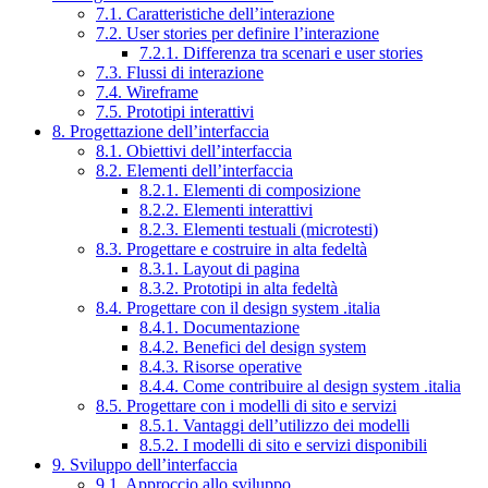
7.1. Caratteristiche dell’interazione
7.2. User stories per definire l’interazione
7.2.1. Differenza tra scenari e user stories
7.3. Flussi di interazione
7.4. Wireframe
7.5. Prototipi interattivi
8. Progettazione dell’interfaccia
8.1. Obiettivi dell’interfaccia
8.2. Elementi dell’interfaccia
8.2.1. Elementi di composizione
8.2.2. Elementi interattivi
8.2.3. Elementi testuali (microtesti)
8.3. Progettare e costruire in alta fedeltà
8.3.1. Layout di pagina
8.3.2. Prototipi in alta fedeltà
8.4. Progettare con il design system .italia
8.4.1. Documentazione
8.4.2. Benefici del design system
8.4.3. Risorse operative
8.4.4. Come contribuire al design system .italia
8.5. Progettare con i modelli di sito e servizi
8.5.1. Vantaggi dell’utilizzo dei modelli
8.5.2. I modelli di sito e servizi disponibili
9. Sviluppo dell’interfaccia
9.1. Approccio allo sviluppo