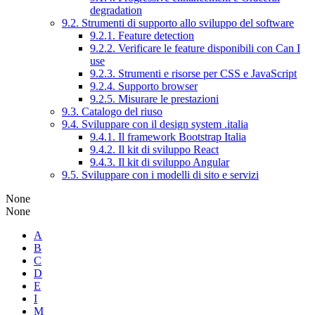
degradation
9.2. Strumenti di supporto allo sviluppo del software
9.2.1. Feature detection
9.2.2. Verificare le feature disponibili con Can I
use
9.2.3. Strumenti e risorse per CSS e JavaScript
9.2.4. Supporto browser
9.2.5. Misurare le prestazioni
9.3. Catalogo del riuso
9.4. Sviluppare con il design system .italia
9.4.1. Il framework Bootstrap Italia
9.4.2. Il kit di sviluppo React
9.4.3. Il kit di sviluppo Angular
9.5. Sviluppare con i modelli di sito e servizi
None
None
A
B
C
D
E
I
M