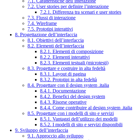
7.1. Caratteristiche dell’interazione
7.2. User stories per definire l’interazione
7.2.1. Differenza tra scenari e user stories
7.3. Flussi di interazione
7.4. Wireframe
7.5. Prototipi interattivi
8. Progettazione dell’interfaccia
8.1. Obiettivi dell’interfaccia
8.2. Elementi dell’interfaccia
8.2.1. Elementi di composizione
8.2.2. Elementi interattivi
8.2.3. Elementi testuali (microtesti)
8.3. Progettare e costruire in alta fedeltà
8.3.1. Layout di pagina
8.3.2. Prototipi in alta fedeltà
8.4. Progettare con il design system .italia
8.4.1. Documentazione
8.4.2. Benefici del design system
8.4.3. Risorse operative
8.4.4. Come contribuire al design system .italia
8.5. Progettare con i modelli di sito e servizi
8.5.1. Vantaggi dell’utilizzo dei modelli
8.5.2. I modelli di sito e servizi disponibili
9. Sviluppo dell’interfaccia
9.1. Approccio allo sviluppo