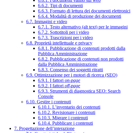
6.6.1. I documenti vanno sul web
6.6.2. Tipi di documenti
6.6.3. Formato di lettura dei documenti elettronici
6.6.4. Modalità di produzione dei documenti
6.7. Immagini e video
6.7.1. Testo alternativo (alt text) per le immagini
6.7.2. Sottotitoli per i video
6.7.3. Trascrizioni per i video
6.8. Proprietà intellettuale e privacy
6.8.1. Pubblicazione di contenuti prodotti dalla
Pubblica Amministrazione
6.8.2. Pubblicazione di contenuti non prodotti
dalla Pubblica Amministrazione
6.8.3. Consenso dei soggetti ritratti
6.9. Ottimizzazione per i motori di ricerca (SEO)
6.9.1. I fattori
on-page
6.9.2. I fattori
off-page
6.9.3. Strumenti di diagnostica SEO: Search
Console
6.10. Gestire i contenuti
6.10.1. L’inventario dei contenuti
6.10.2. Revisionare i contenuti
6.10.3. Migrare i contenuti
6.10.4. Pubblicare i contenuti
7. Progettazione dell’interazione