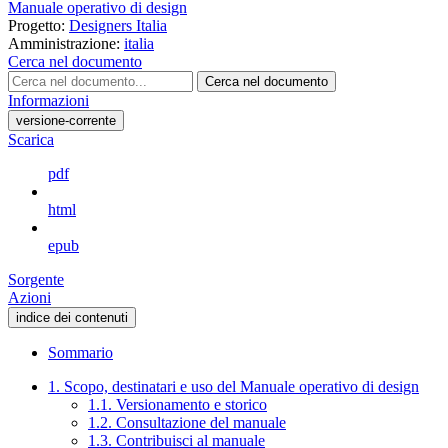
Manuale operativo di design
Progetto:
Designers Italia
Amministrazione:
italia
Cerca nel documento
Cerca nel documento
Informazioni
versione-corrente
Scarica
pdf
html
epub
Sorgente
Azioni
indice dei contenuti
Sommario
1. Scopo, destinatari e uso del Manuale operativo di design
1.1. Versionamento e storico
1.2. Consultazione del manuale
1.3. Contribuisci al manuale