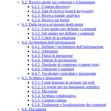
6.2. Ricerca utente sui contenuti e il linguaggio
6.2.1. Content discovery
6.2.2. Dati di ricerca (search keywords)
6.2.3. Ricerca tramite analytics
6.2.4. Ricerca sui forum
6.3. Dalla ricerca ai bisogni degli utenti
6.3.1. User stories per definire i contenuti
6.3.2. Job stories per definire i contenuti
6.3.3. Criteri di accettazione
6.4. Architettura dell’informazione
6.4.1. Definire l’architettura dell’informazione
6.4.2. Alberatura
6.4.3. Flussi di interazione
6.4.4. Sistemi di navigazione
6.4.5. Tipologie di contenuto (content type)
6.4.6. Ontologie e standard
6.4.7. Vocabolari controllati e tassonomie
6.5. Scrittura e linguaggio
6.5.1. Come leggono le persone sul web
6.5.2. Le regole per un linguaggio semplice
6.5.3. Microtesti
6.5.4. Scrittura collaborativa
6.5.5. Content critique
6.5.6. Traduzione e localizzazione dei contenuti
6.6. Documenti