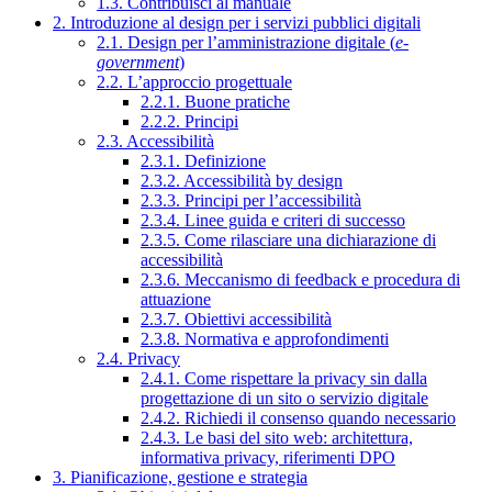
1.3. Contribuisci al manuale
2. Introduzione al design per i servizi pubblici digitali
2.1. Design per l’amministrazione digitale (
e-
government
)
2.2. L’approccio progettuale
2.2.1. Buone pratiche
2.2.2. Principi
2.3. Accessibilità
2.3.1. Definizione
2.3.2. Accessibilità by design
2.3.3. Principi per l’accessibilità
2.3.4. Linee guida e criteri di successo
2.3.5. Come rilasciare una dichiarazione di
accessibilità
2.3.6. Meccanismo di feedback e procedura di
attuazione
2.3.7. Obiettivi accessibilità
2.3.8. Normativa e approfondimenti
2.4. Privacy
2.4.1. Come rispettare la privacy sin dalla
progettazione di un sito o servizio digitale
2.4.2. Richiedi il consenso quando necessario
2.4.3. Le basi del sito web: architettura,
informativa privacy, riferimenti DPO
3. Pianificazione, gestione e strategia