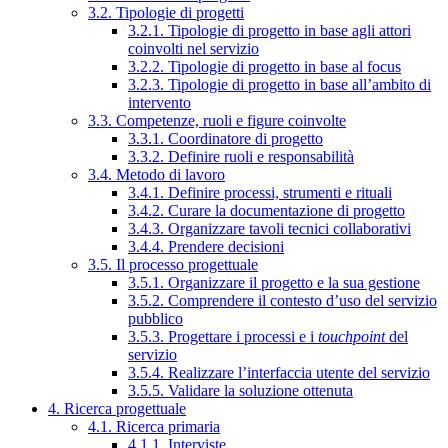
3.2. Tipologie di progetti
3.2.1. Tipologie di progetto in base agli attori
coinvolti nel servizio
3.2.2. Tipologie di progetto in base al focus
3.2.3. Tipologie di progetto in base all’ambito di
intervento
3.3. Competenze, ruoli e figure coinvolte
3.3.1. Coordinatore di progetto
3.3.2. Definire ruoli e responsabilità
3.4. Metodo di lavoro
3.4.1. Definire processi, strumenti e rituali
3.4.2. Curare la documentazione di progetto
3.4.3. Organizzare tavoli tecnici collaborativi
3.4.4. Prendere decisioni
3.5. Il processo progettuale
3.5.1. Organizzare il progetto e la sua gestione
3.5.2. Comprendere il contesto d’uso del servizio
pubblico
3.5.3. Progettare i processi e i
touchpoint
del
servizio
3.5.4. Realizzare l’interfaccia utente del servizio
3.5.5. Validare la soluzione ottenuta
4. Ricerca progettuale
4.1. Ricerca primaria
4.1.1. Interviste