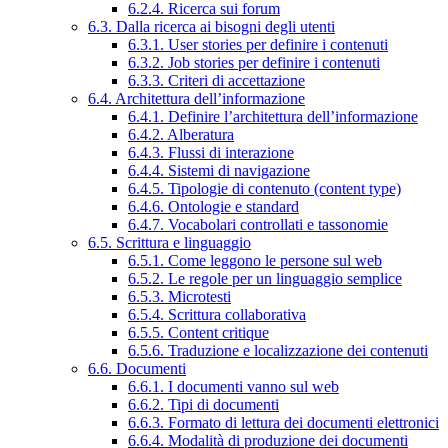
6.2.4. Ricerca sui forum
6.3. Dalla ricerca ai bisogni degli utenti
6.3.1. User stories per definire i contenuti
6.3.2. Job stories per definire i contenuti
6.3.3. Criteri di accettazione
6.4. Architettura dell’informazione
6.4.1. Definire l’architettura dell’informazione
6.4.2. Alberatura
6.4.3. Flussi di interazione
6.4.4. Sistemi di navigazione
6.4.5. Tipologie di contenuto (content type)
6.4.6. Ontologie e standard
6.4.7. Vocabolari controllati e tassonomie
6.5. Scrittura e linguaggio
6.5.1. Come leggono le persone sul web
6.5.2. Le regole per un linguaggio semplice
6.5.3. Microtesti
6.5.4. Scrittura collaborativa
6.5.5. Content critique
6.5.6. Traduzione e localizzazione dei contenuti
6.6. Documenti
6.6.1. I documenti vanno sul web
6.6.2. Tipi di documenti
6.6.3. Formato di lettura dei documenti elettronici
6.6.4. Modalità di produzione dei documenti