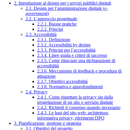
2. Introduzione al design per i servizi pubblici digitali
2.1. Design per l’amministrazione digitale (
e-
government
)
2.2. L’approccio progettuale
2.2.1. Buone pratiche
2.2.2. Principi
2.3. Accessibilità
2.3.1. Definizione
2.3.2. Accessibilità by design
2.3.3. Principi per l’accessibilità
2.3.4. Linee guida e criteri di successo
2.3.5. Come rilasciare una dichiarazione di
accessibilità
2.3.6. Meccanismo di feedback e procedura di
attuazione
2.3.7. Obiettivi accessibilità
2.3.8. Normativa e approfondimenti
2.4. Privacy
2.4.1. Come rispettare la privacy sin dalla
progettazione di un sito o servizio digitale
2.4.2. Richiedi il consenso quando necessario
2.4.3. Le basi del sito web: architettura,
informativa privacy, riferimenti DPO
3. Pianificazione, gestione e strategia
3.1. Obiettivi del progetto