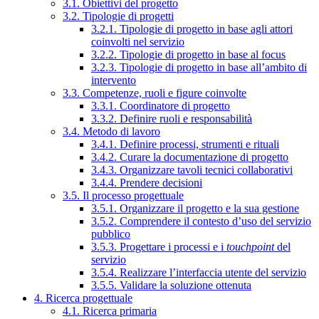
3.1. Obiettivi del progetto
3.2. Tipologie di progetti
3.2.1. Tipologie di progetto in base agli attori
coinvolti nel servizio
3.2.2. Tipologie di progetto in base al focus
3.2.3. Tipologie di progetto in base all’ambito di
intervento
3.3. Competenze, ruoli e figure coinvolte
3.3.1. Coordinatore di progetto
3.3.2. Definire ruoli e responsabilità
3.4. Metodo di lavoro
3.4.1. Definire processi, strumenti e rituali
3.4.2. Curare la documentazione di progetto
3.4.3. Organizzare tavoli tecnici collaborativi
3.4.4. Prendere decisioni
3.5. Il processo progettuale
3.5.1. Organizzare il progetto e la sua gestione
3.5.2. Comprendere il contesto d’uso del servizio
pubblico
3.5.3. Progettare i processi e i
touchpoint
del
servizio
3.5.4. Realizzare l’interfaccia utente del servizio
3.5.5. Validare la soluzione ottenuta
4. Ricerca progettuale
4.1. Ricerca primaria