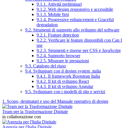
9.1.1. Attività preliminari
9.1.2. Web design responsivo e accessibile
9.1.3. Mobile first
9.1.4. Progressive enhancement e Graceful
degradation
9.2. Strumenti di supporto allo sviluppo del software
9.2.1. Feature detection
9.2.2. Verificare le feature disponibili con Can I
use
9.2.3. Strumenti e risorse per CSS e JavaScript
9.2.4. Supporto browser
9.2.5. Misurare le prestazioni
9.3. Catalogo del riuso
9.4. Sviluppare con il design system .italia
9.4.1. Il framework Bootstrap Italia
9.4.2. Il kit di sviluppo React
9.4.3. Il kit di sviluppo Angular
9.5. Sviluppare con i modelli di sito e servizi
1. Scopo, destinatari e uso del Manuale operativo di design
Team per la Trasformazione Digitale
in collaborazione con
Agenzia per l'Italia Digitale