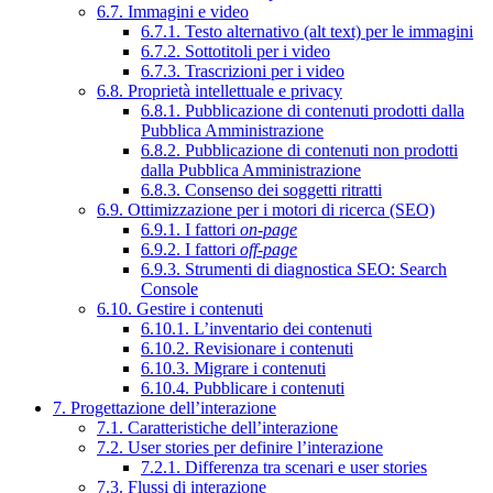
6.7. Immagini e video
6.7.1. Testo alternativo (alt text) per le immagini
6.7.2. Sottotitoli per i video
6.7.3. Trascrizioni per i video
6.8. Proprietà intellettuale e privacy
6.8.1. Pubblicazione di contenuti prodotti dalla
Pubblica Amministrazione
6.8.2. Pubblicazione di contenuti non prodotti
dalla Pubblica Amministrazione
6.8.3. Consenso dei soggetti ritratti
6.9. Ottimizzazione per i motori di ricerca (SEO)
6.9.1. I fattori
on-page
6.9.2. I fattori
off-page
6.9.3. Strumenti di diagnostica SEO: Search
Console
6.10. Gestire i contenuti
6.10.1. L’inventario dei contenuti
6.10.2. Revisionare i contenuti
6.10.3. Migrare i contenuti
6.10.4. Pubblicare i contenuti
7. Progettazione dell’interazione
7.1. Caratteristiche dell’interazione
7.2. User stories per definire l’interazione
7.2.1. Differenza tra scenari e user stories
7.3. Flussi di interazione