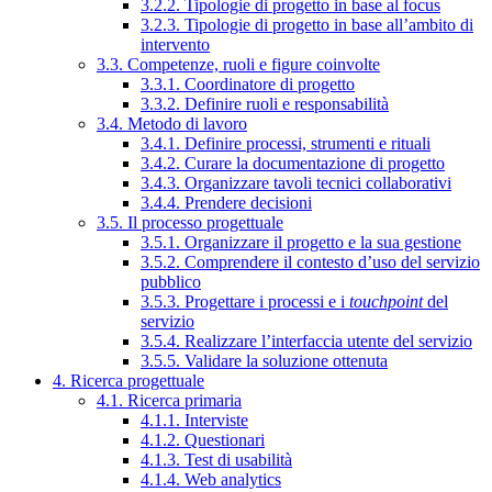
3.2.2. Tipologie di progetto in base al focus
3.2.3. Tipologie di progetto in base all’ambito di
intervento
3.3. Competenze, ruoli e figure coinvolte
3.3.1. Coordinatore di progetto
3.3.2. Definire ruoli e responsabilità
3.4. Metodo di lavoro
3.4.1. Definire processi, strumenti e rituali
3.4.2. Curare la documentazione di progetto
3.4.3. Organizzare tavoli tecnici collaborativi
3.4.4. Prendere decisioni
3.5. Il processo progettuale
3.5.1. Organizzare il progetto e la sua gestione
3.5.2. Comprendere il contesto d’uso del servizio
pubblico
3.5.3. Progettare i processi e i
touchpoint
del
servizio
3.5.4. Realizzare l’interfaccia utente del servizio
3.5.5. Validare la soluzione ottenuta
4. Ricerca progettuale
4.1. Ricerca primaria
4.1.1. Interviste
4.1.2. Questionari
4.1.3. Test di usabilità
4.1.4. Web analytics