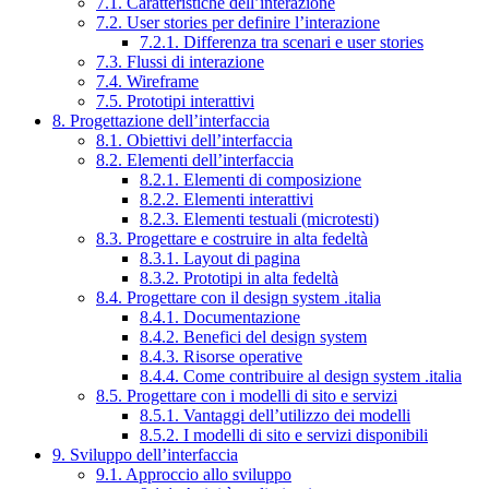
7.1. Caratteristiche dell’interazione
7.2. User stories per definire l’interazione
7.2.1. Differenza tra scenari e user stories
7.3. Flussi di interazione
7.4. Wireframe
7.5. Prototipi interattivi
8. Progettazione dell’interfaccia
8.1. Obiettivi dell’interfaccia
8.2. Elementi dell’interfaccia
8.2.1. Elementi di composizione
8.2.2. Elementi interattivi
8.2.3. Elementi testuali (microtesti)
8.3. Progettare e costruire in alta fedeltà
8.3.1. Layout di pagina
8.3.2. Prototipi in alta fedeltà
8.4. Progettare con il design system .italia
8.4.1. Documentazione
8.4.2. Benefici del design system
8.4.3. Risorse operative
8.4.4. Come contribuire al design system .italia
8.5. Progettare con i modelli di sito e servizi
8.5.1. Vantaggi dell’utilizzo dei modelli
8.5.2. I modelli di sito e servizi disponibili
9. Sviluppo dell’interfaccia
9.1. Approccio allo sviluppo