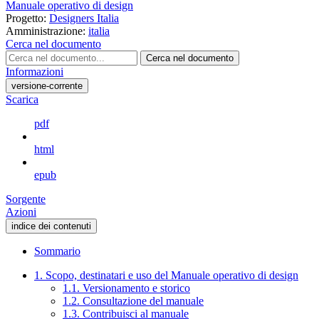
Manuale operativo di design
Progetto:
Designers Italia
Amministrazione:
italia
Cerca nel documento
Cerca nel documento
Informazioni
versione-corrente
Scarica
pdf
html
epub
Sorgente
Azioni
indice dei contenuti
Sommario
1. Scopo, destinatari e uso del Manuale operativo di design
1.1. Versionamento e storico
1.2. Consultazione del manuale
1.3. Contribuisci al manuale