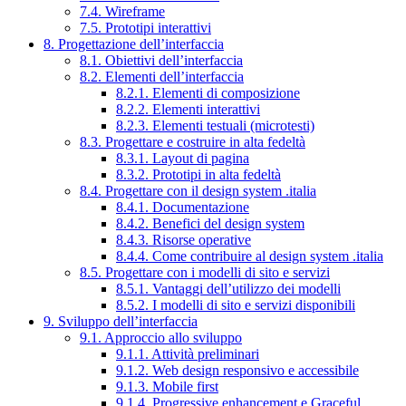
7.4. Wireframe
7.5. Prototipi interattivi
8. Progettazione dell’interfaccia
8.1. Obiettivi dell’interfaccia
8.2. Elementi dell’interfaccia
8.2.1. Elementi di composizione
8.2.2. Elementi interattivi
8.2.3. Elementi testuali (microtesti)
8.3. Progettare e costruire in alta fedeltà
8.3.1. Layout di pagina
8.3.2. Prototipi in alta fedeltà
8.4. Progettare con il design system .italia
8.4.1. Documentazione
8.4.2. Benefici del design system
8.4.3. Risorse operative
8.4.4. Come contribuire al design system .italia
8.5. Progettare con i modelli di sito e servizi
8.5.1. Vantaggi dell’utilizzo dei modelli
8.5.2. I modelli di sito e servizi disponibili
9. Sviluppo dell’interfaccia
9.1. Approccio allo sviluppo
9.1.1. Attività preliminari
9.1.2. Web design responsivo e accessibile
9.1.3. Mobile first
9.1.4. Progressive enhancement e Graceful