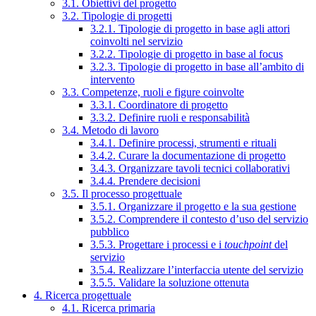
3.1. Obiettivi del progetto
3.2. Tipologie di progetti
3.2.1. Tipologie di progetto in base agli attori
coinvolti nel servizio
3.2.2. Tipologie di progetto in base al focus
3.2.3. Tipologie di progetto in base all’ambito di
intervento
3.3. Competenze, ruoli e figure coinvolte
3.3.1. Coordinatore di progetto
3.3.2. Definire ruoli e responsabilità
3.4. Metodo di lavoro
3.4.1. Definire processi, strumenti e rituali
3.4.2. Curare la documentazione di progetto
3.4.3. Organizzare tavoli tecnici collaborativi
3.4.4. Prendere decisioni
3.5. Il processo progettuale
3.5.1. Organizzare il progetto e la sua gestione
3.5.2. Comprendere il contesto d’uso del servizio
pubblico
3.5.3. Progettare i processi e i
touchpoint
del
servizio
3.5.4. Realizzare l’interfaccia utente del servizio
3.5.5. Validare la soluzione ottenuta
4. Ricerca progettuale
4.1. Ricerca primaria