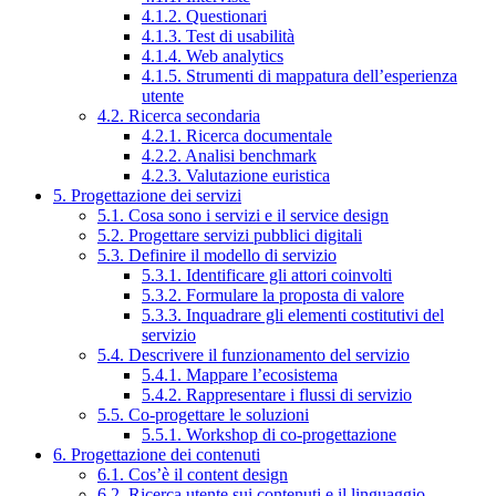
4.1.2. Questionari
4.1.3. Test di usabilità
4.1.4. Web analytics
4.1.5. Strumenti di mappatura dell’esperienza
utente
4.2. Ricerca secondaria
4.2.1. Ricerca documentale
4.2.2. Analisi benchmark
4.2.3. Valutazione euristica
5. Progettazione dei servizi
5.1. Cosa sono i servizi e il service design
5.2. Progettare servizi pubblici digitali
5.3. Definire il modello di servizio
5.3.1. Identificare gli attori coinvolti
5.3.2. Formulare la proposta di valore
5.3.3. Inquadrare gli elementi costitutivi del
servizio
5.4. Descrivere il funzionamento del servizio
5.4.1. Mappare l’ecosistema
5.4.2. Rappresentare i flussi di servizio
5.5. Co-progettare le soluzioni
5.5.1. Workshop di co-progettazione
6. Progettazione dei contenuti
6.1. Cos’è il content design
6.2. Ricerca utente sui contenuti e il linguaggio