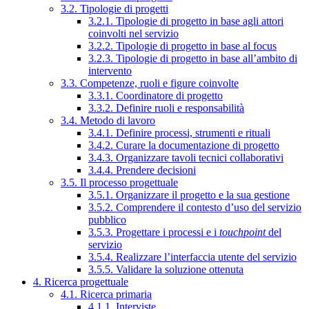
3.2. Tipologie di progetti
3.2.1. Tipologie di progetto in base agli attori
coinvolti nel servizio
3.2.2. Tipologie di progetto in base al focus
3.2.3. Tipologie di progetto in base all’ambito di
intervento
3.3. Competenze, ruoli e figure coinvolte
3.3.1. Coordinatore di progetto
3.3.2. Definire ruoli e responsabilità
3.4. Metodo di lavoro
3.4.1. Definire processi, strumenti e rituali
3.4.2. Curare la documentazione di progetto
3.4.3. Organizzare tavoli tecnici collaborativi
3.4.4. Prendere decisioni
3.5. Il processo progettuale
3.5.1. Organizzare il progetto e la sua gestione
3.5.2. Comprendere il contesto d’uso del servizio
pubblico
3.5.3. Progettare i processi e i
touchpoint
del
servizio
3.5.4. Realizzare l’interfaccia utente del servizio
3.5.5. Validare la soluzione ottenuta
4. Ricerca progettuale
4.1. Ricerca primaria
4.1.1. Interviste