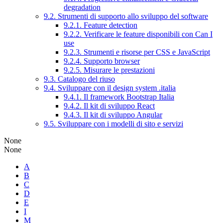
degradation
9.2. Strumenti di supporto allo sviluppo del software
9.2.1. Feature detection
9.2.2. Verificare le feature disponibili con Can I
use
9.2.3. Strumenti e risorse per CSS e JavaScript
9.2.4. Supporto browser
9.2.5. Misurare le prestazioni
9.3. Catalogo del riuso
9.4. Sviluppare con il design system .italia
9.4.1. Il framework Bootstrap Italia
9.4.2. Il kit di sviluppo React
9.4.3. Il kit di sviluppo Angular
9.5. Sviluppare con i modelli di sito e servizi
None
None
A
B
C
D
E
I
M