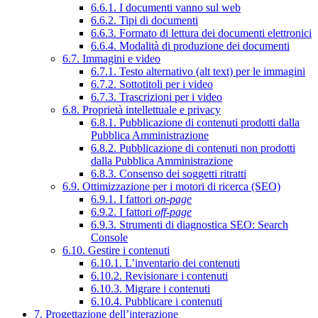
6.6.1. I documenti vanno sul web
6.6.2. Tipi di documenti
6.6.3. Formato di lettura dei documenti elettronici
6.6.4. Modalità di produzione dei documenti
6.7. Immagini e video
6.7.1. Testo alternativo (alt text) per le immagini
6.7.2. Sottotitoli per i video
6.7.3. Trascrizioni per i video
6.8. Proprietà intellettuale e privacy
6.8.1. Pubblicazione di contenuti prodotti dalla
Pubblica Amministrazione
6.8.2. Pubblicazione di contenuti non prodotti
dalla Pubblica Amministrazione
6.8.3. Consenso dei soggetti ritratti
6.9. Ottimizzazione per i motori di ricerca (SEO)
6.9.1. I fattori
on-page
6.9.2. I fattori
off-page
6.9.3. Strumenti di diagnostica SEO: Search
Console
6.10. Gestire i contenuti
6.10.1. L’inventario dei contenuti
6.10.2. Revisionare i contenuti
6.10.3. Migrare i contenuti
6.10.4. Pubblicare i contenuti
7. Progettazione dell’interazione