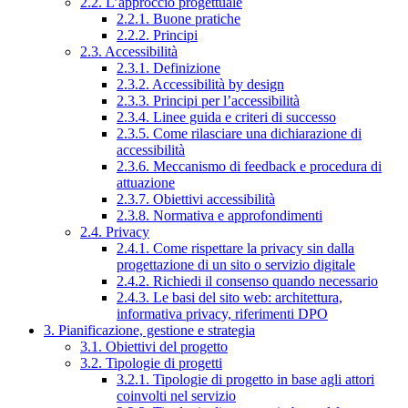
2.2. L’approccio progettuale
2.2.1. Buone pratiche
2.2.2. Principi
2.3. Accessibilità
2.3.1. Definizione
2.3.2. Accessibilità by design
2.3.3. Principi per l’accessibilità
2.3.4. Linee guida e criteri di successo
2.3.5. Come rilasciare una dichiarazione di
accessibilità
2.3.6. Meccanismo di feedback e procedura di
attuazione
2.3.7. Obiettivi accessibilità
2.3.8. Normativa e approfondimenti
2.4. Privacy
2.4.1. Come rispettare la privacy sin dalla
progettazione di un sito o servizio digitale
2.4.2. Richiedi il consenso quando necessario
2.4.3. Le basi del sito web: architettura,
informativa privacy, riferimenti DPO
3. Pianificazione, gestione e strategia
3.1. Obiettivi del progetto
3.2. Tipologie di progetti
3.2.1. Tipologie di progetto in base agli attori
coinvolti nel servizio