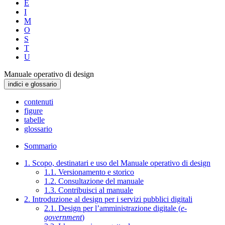
E
I
M
O
S
T
U
Manuale operativo di design
indici e glossario
contenuti
figure
tabelle
glossario
Sommario
1. Scopo, destinatari e uso del Manuale operativo di design
1.1. Versionamento e storico
1.2. Consultazione del manuale
1.3. Contribuisci al manuale
2. Introduzione al design per i servizi pubblici digitali
2.1. Design per l’amministrazione digitale (
e-
government
)