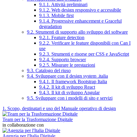
9.1.1. Attività preliminari
9.1.2. Web design responsivo e accessibile
9.1.3. Mobile first
9.1.4. Progressive enhancement e Graceful
degradation
9.2. Strumenti di supporto allo sviluppo del software
9.2.1. Feature detection
9.2.2. Verificare le feature disponibili con Can I
use
9.2.3. Strumenti e risorse per CSS e JavaScript
9.2.4. Supporto browser
9.2.5. Misurare le prestazioni
9.3. Catalogo del riuso
9.4. Sviluppare con il design system .italia
9.4.1. Il framework Bootstrap Italia
9.4.2. Il kit di sviluppo React
9.4.3. Il kit di sviluppo Angular
9.5. Sviluppare con i modelli di sito e servizi
1. Scopo, destinatari e uso del Manuale operativo di design
Team per la Trasformazione Digitale
in collaborazione con
Agenzia per l'Italia Digitale