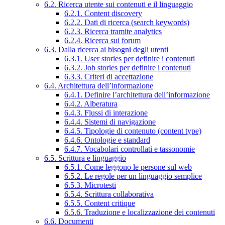
6.2. Ricerca utente sui contenuti e il linguaggio
6.2.1. Content discovery
6.2.2. Dati di ricerca (search keywords)
6.2.3. Ricerca tramite analytics
6.2.4. Ricerca sui forum
6.3. Dalla ricerca ai bisogni degli utenti
6.3.1. User stories per definire i contenuti
6.3.2. Job stories per definire i contenuti
6.3.3. Criteri di accettazione
6.4. Architettura dell’informazione
6.4.1. Definire l’architettura dell’informazione
6.4.2. Alberatura
6.4.3. Flussi di interazione
6.4.4. Sistemi di navigazione
6.4.5. Tipologie di contenuto (content type)
6.4.6. Ontologie e standard
6.4.7. Vocabolari controllati e tassonomie
6.5. Scrittura e linguaggio
6.5.1. Come leggono le persone sul web
6.5.2. Le regole per un linguaggio semplice
6.5.3. Microtesti
6.5.4. Scrittura collaborativa
6.5.5. Content critique
6.5.6. Traduzione e localizzazione dei contenuti
6.6. Documenti