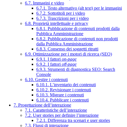
6.7. Immagini e video
6.7.1. Testo alternativo (alt text) per le immagini
6.7.2. Sottotitoli per i video
6.7.3. Trascrizioni per i video
6.8. Proprietà intellettuale e privacy
6.8.1. Pubblicazione di contenuti prodotti dalla
Pubblica Amministrazione
6.8.2. Pubblicazione di contenuti non prodotti
dalla Pubblica Amministrazione
6.8.3. Consenso dei soggetti ritratti
6.9. Ottimizzazione per i motori di ricerca (SEO)
6.9.1. I fattori
on-page
6.9.2. I fattori
off-page
6.9.3. Strumenti di diagnostica SEO: Search
Console
6.10. Gestire i contenuti
6.10.1. L’inventario dei contenuti
6.10.2. Revisionare i contenuti
6.10.3. Migrare i contenuti
6.10.4. Pubblicare i contenuti
7. Progettazione dell’interazione
7.1. Caratteristiche dell’interazione
7.2. User stories per definire l’interazione
7.2.1. Differenza tra scenari e user stories
7.3. Flussi di interazione