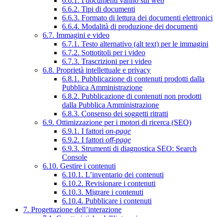
6.6.1. I documenti vanno sul web
6.6.2. Tipi di documenti
6.6.3. Formato di lettura dei documenti elettronici
6.6.4. Modalità di produzione dei documenti
6.7. Immagini e video
6.7.1. Testo alternativo (alt text) per le immagini
6.7.2. Sottotitoli per i video
6.7.3. Trascrizioni per i video
6.8. Proprietà intellettuale e privacy
6.8.1. Pubblicazione di contenuti prodotti dalla
Pubblica Amministrazione
6.8.2. Pubblicazione di contenuti non prodotti
dalla Pubblica Amministrazione
6.8.3. Consenso dei soggetti ritratti
6.9. Ottimizzazione per i motori di ricerca (SEO)
6.9.1. I fattori
on-page
6.9.2. I fattori
off-page
6.9.3. Strumenti di diagnostica SEO: Search
Console
6.10. Gestire i contenuti
6.10.1. L’inventario dei contenuti
6.10.2. Revisionare i contenuti
6.10.3. Migrare i contenuti
6.10.4. Pubblicare i contenuti
7. Progettazione dell’interazione