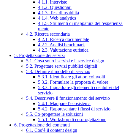
4.1.1. Interviste
4.1.2. Questionari
4.1.3. Test di usabilità
4.1.4. Web analytics
4.1.5. Strumenti di mappatura dell’esperienza
utente
4.2. Ricerca secondaria
4.2.1. Ricerca documentale
4.2.2. Analisi benchmark
4.2.3. Valutazione euristica
5. Progettazione dei servizi
5.1. Cosa sono i servizi e il service design
5.2. Progettare servizi pubblici digitali
5.3. Definire il modello di servizio
5.3.1. Identificare gli attori coinvolti
5.3.2. Formulare la proposta di valore
5.3.3. Inquadrare gli elementi costitutivi del
servizio
5.4. Descrivere il funzionamento del servizio
5.4.1. Mappare l’ecosistema
5.4.2. Rappresentare i flussi di servizio
5.5. Co-progettare le soluzioni
5.5.1. Workshop di co-progettazione
6. Progettazione dei contenuti
6.1. Cos’è il content design