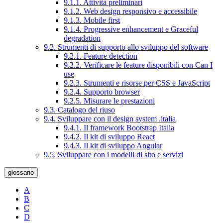
9.1.1. Attività preliminari
9.1.2. Web design responsivo e accessibile
9.1.3. Mobile first
9.1.4. Progressive enhancement e Graceful
degradation
9.2. Strumenti di supporto allo sviluppo del software
9.2.1. Feature detection
9.2.2. Verificare le feature disponibili con Can I
use
9.2.3. Strumenti e risorse per CSS e JavaScript
9.2.4. Supporto browser
9.2.5. Misurare le prestazioni
9.3. Catalogo del riuso
9.4. Sviluppare con il design system .italia
9.4.1. Il framework Bootstrap Italia
9.4.2. Il kit di sviluppo React
9.4.3. Il kit di sviluppo Angular
9.5. Sviluppare con i modelli di sito e servizi
glossario
A
B
C
D