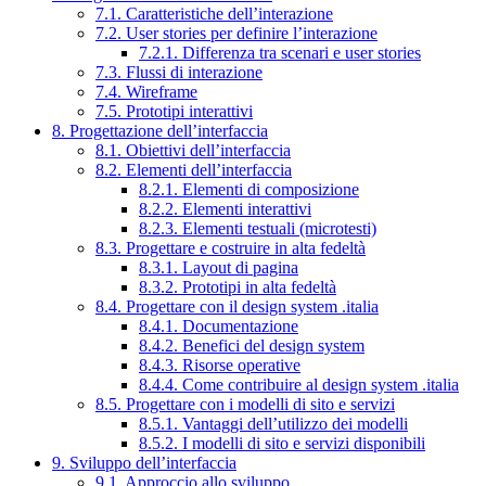
7.1. Caratteristiche dell’interazione
7.2. User stories per definire l’interazione
7.2.1. Differenza tra scenari e user stories
7.3. Flussi di interazione
7.4. Wireframe
7.5. Prototipi interattivi
8. Progettazione dell’interfaccia
8.1. Obiettivi dell’interfaccia
8.2. Elementi dell’interfaccia
8.2.1. Elementi di composizione
8.2.2. Elementi interattivi
8.2.3. Elementi testuali (microtesti)
8.3. Progettare e costruire in alta fedeltà
8.3.1. Layout di pagina
8.3.2. Prototipi in alta fedeltà
8.4. Progettare con il design system .italia
8.4.1. Documentazione
8.4.2. Benefici del design system
8.4.3. Risorse operative
8.4.4. Come contribuire al design system .italia
8.5. Progettare con i modelli di sito e servizi
8.5.1. Vantaggi dell’utilizzo dei modelli
8.5.2. I modelli di sito e servizi disponibili
9. Sviluppo dell’interfaccia
9.1. Approccio allo sviluppo