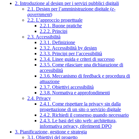
2. Introduzione al design per i servizi pubblici digitali
2.1. Design per l’amministrazione digitale (
e-
government
)
2.2. L’approccio progettuale
2.2.1. Buone pratiche
2.2.2. Principi
2.3. Accessibilità
2.3.1. Definizione
2.3.2. Accessibilità by design
2.3.3. Principi per l’accessibilità
2.3.4. Linee guida e criteri di successo
2.3.5. Come rilasciare una dichiarazione di
accessibilità
2.3.6. Meccanismo di feedback e procedura di
attuazione
2.3.7. Obiettivi accessibilità
2.3.8. Normativa e approfondimenti
2.4. Privacy
2.4.1. Come rispettare la privacy sin dalla
progettazione di un sito o servizio digitale
2.4.2. Richiedi il consenso quando necessario
2.4.3. Le basi del sito web: architettura,
informativa privacy, riferimenti DPO
3. Pianificazione, gestione e strategia
3.1. Obiettivi del progetto