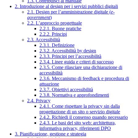
1.3. Contribuisci al manuale
2. Introduzione al design per i servizi pubblici digitali
2.1. Design per l’amministrazione digitale (
e-
government
)
2.2. L’approccio progettuale
2.2.1. Buone pratiche
2.2.2. Principi
2.3. Accessibilità
2.3.1. Definizione
2.3.2. Accessibilità by design
2.3.3. Principi per l’accessibilità
2.3.4. Linee guida e criteri di successo
2.3.5. Come rilasciare una dichiarazione di
accessibilità
2.3.6. Meccanismo di feedback e procedura di
attuazione
2.3.7. Obiettivi accessibilità
2.3.8. Normativa e approfondimenti
2.4. Privacy
2.4.1. Come rispettare la privacy sin dalla
progettazione di un sito o servizio digitale
2.4.2. Richiedi il consenso quando necessario
2.4.3. Le basi del sito web: architettura,
informativa privacy, riferimenti DPO
3. Pianificazione, gestione e strategia