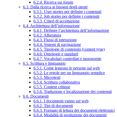
6.2.4. Ricerca sui forum
6.3. Dalla ricerca ai bisogni degli utenti
6.3.1. User stories per definire i contenuti
6.3.2. Job stories per definire i contenuti
6.3.3. Criteri di accettazione
6.4. Architettura dell’informazione
6.4.1. Definire l’architettura dell’informazione
6.4.2. Alberatura
6.4.3. Flussi di interazione
6.4.4. Sistemi di navigazione
6.4.5. Tipologie di contenuto (content type)
6.4.6. Ontologie e standard
6.4.7. Vocabolari controllati e tassonomie
6.5. Scrittura e linguaggio
6.5.1. Come leggono le persone sul web
6.5.2. Le regole per un linguaggio semplice
6.5.3. Microtesti
6.5.4. Scrittura collaborativa
6.5.5. Content critique
6.5.6. Traduzione e localizzazione dei contenuti
6.6. Documenti
6.6.1. I documenti vanno sul web
6.6.2. Tipi di documenti
6.6.3. Formato di lettura dei documenti elettronici
6.6.4. Modalità di produzione dei documenti