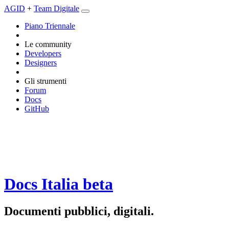
AGID
+
Team Digitale
Piano Triennale
Le community
Developers
Designers
Gli strumenti
Forum
Docs
GitHub
Docs Italia
beta
Documenti pubblici, digitali.