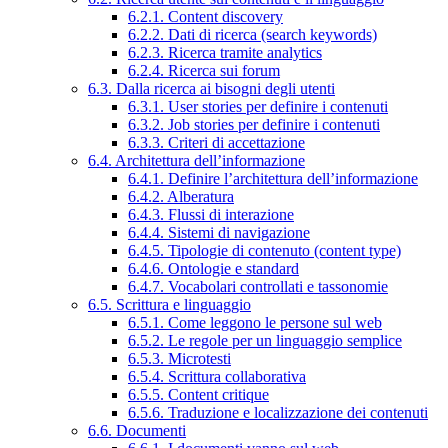
6.2.1. Content discovery
6.2.2. Dati di ricerca (search keywords)
6.2.3. Ricerca tramite analytics
6.2.4. Ricerca sui forum
6.3. Dalla ricerca ai bisogni degli utenti
6.3.1. User stories per definire i contenuti
6.3.2. Job stories per definire i contenuti
6.3.3. Criteri di accettazione
6.4. Architettura dell’informazione
6.4.1. Definire l’architettura dell’informazione
6.4.2. Alberatura
6.4.3. Flussi di interazione
6.4.4. Sistemi di navigazione
6.4.5. Tipologie di contenuto (content type)
6.4.6. Ontologie e standard
6.4.7. Vocabolari controllati e tassonomie
6.5. Scrittura e linguaggio
6.5.1. Come leggono le persone sul web
6.5.2. Le regole per un linguaggio semplice
6.5.3. Microtesti
6.5.4. Scrittura collaborativa
6.5.5. Content critique
6.5.6. Traduzione e localizzazione dei contenuti
6.6. Documenti