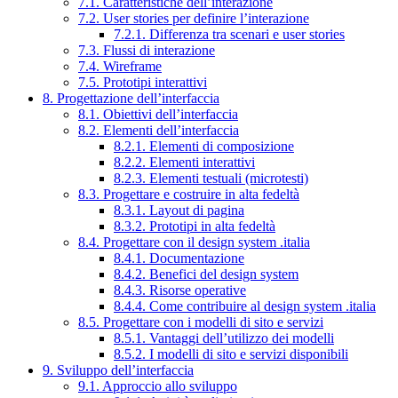
7.1. Caratteristiche dell’interazione
7.2. User stories per definire l’interazione
7.2.1. Differenza tra scenari e user stories
7.3. Flussi di interazione
7.4. Wireframe
7.5. Prototipi interattivi
8. Progettazione dell’interfaccia
8.1. Obiettivi dell’interfaccia
8.2. Elementi dell’interfaccia
8.2.1. Elementi di composizione
8.2.2. Elementi interattivi
8.2.3. Elementi testuali (microtesti)
8.3. Progettare e costruire in alta fedeltà
8.3.1. Layout di pagina
8.3.2. Prototipi in alta fedeltà
8.4. Progettare con il design system .italia
8.4.1. Documentazione
8.4.2. Benefici del design system
8.4.3. Risorse operative
8.4.4. Come contribuire al design system .italia
8.5. Progettare con i modelli di sito e servizi
8.5.1. Vantaggi dell’utilizzo dei modelli
8.5.2. I modelli di sito e servizi disponibili
9. Sviluppo dell’interfaccia
9.1. Approccio allo sviluppo