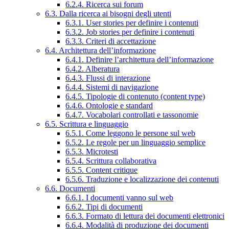
6.2.4. Ricerca sui forum
6.3. Dalla ricerca ai bisogni degli utenti
6.3.1. User stories per definire i contenuti
6.3.2. Job stories per definire i contenuti
6.3.3. Criteri di accettazione
6.4. Architettura dell’informazione
6.4.1. Definire l’architettura dell’informazione
6.4.2. Alberatura
6.4.3. Flussi di interazione
6.4.4. Sistemi di navigazione
6.4.5. Tipologie di contenuto (content type)
6.4.6. Ontologie e standard
6.4.7. Vocabolari controllati e tassonomie
6.5. Scrittura e linguaggio
6.5.1. Come leggono le persone sul web
6.5.2. Le regole per un linguaggio semplice
6.5.3. Microtesti
6.5.4. Scrittura collaborativa
6.5.5. Content critique
6.5.6. Traduzione e localizzazione dei contenuti
6.6. Documenti
6.6.1. I documenti vanno sul web
6.6.2. Tipi di documenti
6.6.3. Formato di lettura dei documenti elettronici
6.6.4. Modalità di produzione dei documenti