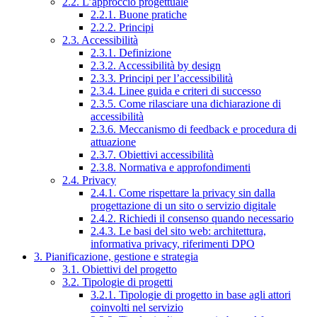
2.2. L’approccio progettuale
2.2.1. Buone pratiche
2.2.2. Principi
2.3. Accessibilità
2.3.1. Definizione
2.3.2. Accessibilità by design
2.3.3. Principi per l’accessibilità
2.3.4. Linee guida e criteri di successo
2.3.5. Come rilasciare una dichiarazione di
accessibilità
2.3.6. Meccanismo di feedback e procedura di
attuazione
2.3.7. Obiettivi accessibilità
2.3.8. Normativa e approfondimenti
2.4. Privacy
2.4.1. Come rispettare la privacy sin dalla
progettazione di un sito o servizio digitale
2.4.2. Richiedi il consenso quando necessario
2.4.3. Le basi del sito web: architettura,
informativa privacy, riferimenti DPO
3. Pianificazione, gestione e strategia
3.1. Obiettivi del progetto
3.2. Tipologie di progetti
3.2.1. Tipologie di progetto in base agli attori
coinvolti nel servizio