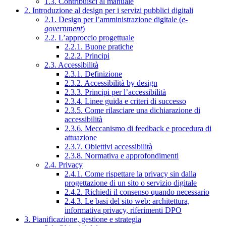
1.3. Contribuisci al manuale
2. Introduzione al design per i servizi pubblici digitali
2.1. Design per l’amministrazione digitale (
e-
government
)
2.2. L’approccio progettuale
2.2.1. Buone pratiche
2.2.2. Principi
2.3. Accessibilità
2.3.1. Definizione
2.3.2. Accessibilità by design
2.3.3. Principi per l’accessibilità
2.3.4. Linee guida e criteri di successo
2.3.5. Come rilasciare una dichiarazione di
accessibilità
2.3.6. Meccanismo di feedback e procedura di
attuazione
2.3.7. Obiettivi accessibilità
2.3.8. Normativa e approfondimenti
2.4. Privacy
2.4.1. Come rispettare la privacy sin dalla
progettazione di un sito o servizio digitale
2.4.2. Richiedi il consenso quando necessario
2.4.3. Le basi del sito web: architettura,
informativa privacy, riferimenti DPO
3. Pianificazione, gestione e strategia