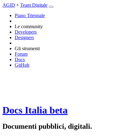
AGID
+
Team Digitale
Piano Triennale
Le community
Developers
Designers
Gli strumenti
Forum
Docs
GitHub
Docs Italia
beta
Documenti pubblici, digitali.