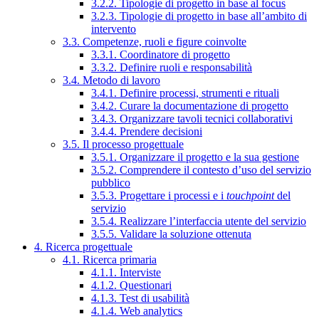
3.2.2. Tipologie di progetto in base al focus
3.2.3. Tipologie di progetto in base all’ambito di
intervento
3.3. Competenze, ruoli e figure coinvolte
3.3.1. Coordinatore di progetto
3.3.2. Definire ruoli e responsabilità
3.4. Metodo di lavoro
3.4.1. Definire processi, strumenti e rituali
3.4.2. Curare la documentazione di progetto
3.4.3. Organizzare tavoli tecnici collaborativi
3.4.4. Prendere decisioni
3.5. Il processo progettuale
3.5.1. Organizzare il progetto e la sua gestione
3.5.2. Comprendere il contesto d’uso del servizio
pubblico
3.5.3. Progettare i processi e i
touchpoint
del
servizio
3.5.4. Realizzare l’interfaccia utente del servizio
3.5.5. Validare la soluzione ottenuta
4. Ricerca progettuale
4.1. Ricerca primaria
4.1.1. Interviste
4.1.2. Questionari
4.1.3. Test di usabilità
4.1.4. Web analytics