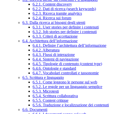
6.2.1. Content discovery
6.2.2. Dati di ricerca (search keywords)
6.2.3. Ricerca tramite analytics
6.2.4. Ricerca sui forum
6.3. Dalla ricerca ai bisogni degli utenti
6.3.1. User stories per definire i contenuti
6.3.2. Job stories per definire i contenuti
6.3.3. Criteri di accettazione
6.4. Architettura dell’informazione
6.4.1. Definire l’architettura dell’informazione
6.4.2. Alberatura
6.4.3. Flussi di interazione
6.4.4. Sistemi di navigazione
6.4.5. Tipologie di contenuto (content type)
6.4.6. Ontologie e standard
6.4.7. Vocabolari controllati e tassonomie
6.5. Scrittura e linguaggio
6.5.1. Come leggono le persone sul web
6.5.2. Le regole per un linguaggio semplice
6.5.3. Microtesti
6.5.4. Scrittura collaborativa
6.5.5. Content critique
6.5.6. Traduzione e localizzazione dei contenuti
6.6. Documenti