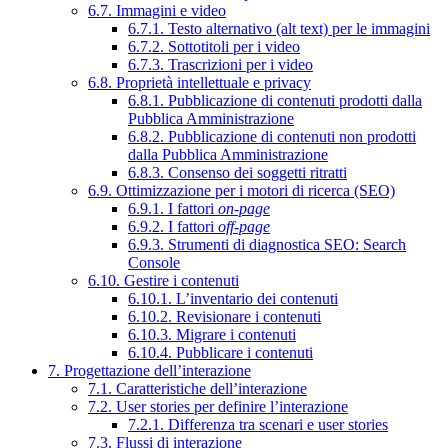
6.7. Immagini e video
6.7.1. Testo alternativo (alt text) per le immagini
6.7.2. Sottotitoli per i video
6.7.3. Trascrizioni per i video
6.8. Proprietà intellettuale e privacy
6.8.1. Pubblicazione di contenuti prodotti dalla
Pubblica Amministrazione
6.8.2. Pubblicazione di contenuti non prodotti
dalla Pubblica Amministrazione
6.8.3. Consenso dei soggetti ritratti
6.9. Ottimizzazione per i motori di ricerca (SEO)
6.9.1. I fattori
on-page
6.9.2. I fattori
off-page
6.9.3. Strumenti di diagnostica SEO: Search
Console
6.10. Gestire i contenuti
6.10.1. L’inventario dei contenuti
6.10.2. Revisionare i contenuti
6.10.3. Migrare i contenuti
6.10.4. Pubblicare i contenuti
7. Progettazione dell’interazione
7.1. Caratteristiche dell’interazione
7.2. User stories per definire l’interazione
7.2.1. Differenza tra scenari e user stories
7.3. Flussi di interazione