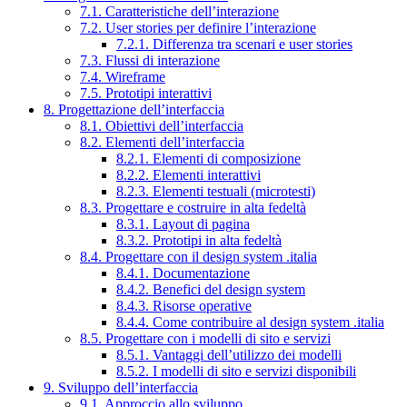
7.1. Caratteristiche dell’interazione
7.2. User stories per definire l’interazione
7.2.1. Differenza tra scenari e user stories
7.3. Flussi di interazione
7.4. Wireframe
7.5. Prototipi interattivi
8. Progettazione dell’interfaccia
8.1. Obiettivi dell’interfaccia
8.2. Elementi dell’interfaccia
8.2.1. Elementi di composizione
8.2.2. Elementi interattivi
8.2.3. Elementi testuali (microtesti)
8.3. Progettare e costruire in alta fedeltà
8.3.1. Layout di pagina
8.3.2. Prototipi in alta fedeltà
8.4. Progettare con il design system .italia
8.4.1. Documentazione
8.4.2. Benefici del design system
8.4.3. Risorse operative
8.4.4. Come contribuire al design system .italia
8.5. Progettare con i modelli di sito e servizi
8.5.1. Vantaggi dell’utilizzo dei modelli
8.5.2. I modelli di sito e servizi disponibili
9. Sviluppo dell’interfaccia
9.1. Approccio allo sviluppo