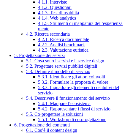
4.1.1. Interviste
4.1.2. Questionari
4.1.3. Test di usabilità
4.1.4. Web analytics
4.1.5. Strumenti di mappatura dell’esperienza
utente
4.2. Ricerca secondaria
4.2.1. Ricerca documentale
4.2.2. Analisi benchmark
4.2.3. Valutazione euristica
5. Progettazione dei servizi
5.1. Cosa sono i servizi e il service design
5.2. Progettare servizi pubblici digitali
5.3. Definire il modello di servizio
5.3.1. Identificare gli attori coinvolti
5.3.2. Formulare la proposta di valore
5.3.3. Inquadrare gli elementi costitutivi del
servizio
5.4. Descrivere il funzionamento del servizio
5.4.1. Mappare l’ecosistema
5.4.2. Rappresentare i flussi di servizio
5.5. Co-progettare le soluzioni
5.5.1. Workshop di co-progettazione
6. Progettazione dei contenuti
6.1. Cos’è il content design