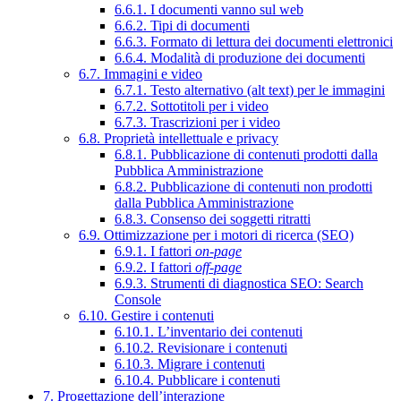
6.6.1. I documenti vanno sul web
6.6.2. Tipi di documenti
6.6.3. Formato di lettura dei documenti elettronici
6.6.4. Modalità di produzione dei documenti
6.7. Immagini e video
6.7.1. Testo alternativo (alt text) per le immagini
6.7.2. Sottotitoli per i video
6.7.3. Trascrizioni per i video
6.8. Proprietà intellettuale e privacy
6.8.1. Pubblicazione di contenuti prodotti dalla
Pubblica Amministrazione
6.8.2. Pubblicazione di contenuti non prodotti
dalla Pubblica Amministrazione
6.8.3. Consenso dei soggetti ritratti
6.9. Ottimizzazione per i motori di ricerca (SEO)
6.9.1. I fattori
on-page
6.9.2. I fattori
off-page
6.9.3. Strumenti di diagnostica SEO: Search
Console
6.10. Gestire i contenuti
6.10.1. L’inventario dei contenuti
6.10.2. Revisionare i contenuti
6.10.3. Migrare i contenuti
6.10.4. Pubblicare i contenuti
7. Progettazione dell’interazione