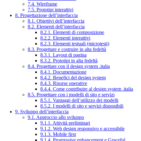
7.4. Wireframe
7.5. Prototipi interattivi
8. Progettazione dell’interfaccia
8.1. Obiettivi dell’interfaccia
8.2. Elementi dell’interfaccia
8.2.1. Elementi di composizione
8.2.2. Elementi interattivi
8.2.3. Elementi testuali (microtesti)
8.3. Progettare e costruire in alta fedeltà
8.3.1. Layout di pagina
8.3.2. Prototipi in alta fedeltà
8.4. Progettare con il design system .italia
8.4.1. Documentazione
8.4.2. Benefici del design system
8.4.3. Risorse operative
8.4.4. Come contribuire al design system .italia
8.5. Progettare con i modelli di sito e servizi
8.5.1. Vantaggi dell’utilizzo dei modelli
8.5.2. I modelli di sito e servizi disponibili
9. Sviluppo dell’interfaccia
9.1. Approccio allo sviluppo
9.1.1. Attività preliminari
9.1.2. Web design responsivo e accessibile
9.1.3. Mobile first
9.1.4. Progressive enhancement e Graceful