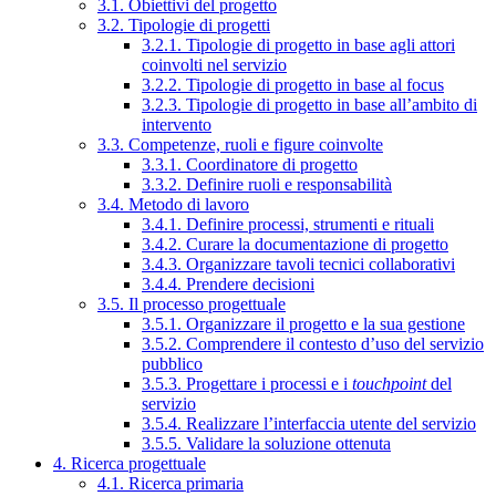
3.1. Obiettivi del progetto
3.2. Tipologie di progetti
3.2.1. Tipologie di progetto in base agli attori
coinvolti nel servizio
3.2.2. Tipologie di progetto in base al focus
3.2.3. Tipologie di progetto in base all’ambito di
intervento
3.3. Competenze, ruoli e figure coinvolte
3.3.1. Coordinatore di progetto
3.3.2. Definire ruoli e responsabilità
3.4. Metodo di lavoro
3.4.1. Definire processi, strumenti e rituali
3.4.2. Curare la documentazione di progetto
3.4.3. Organizzare tavoli tecnici collaborativi
3.4.4. Prendere decisioni
3.5. Il processo progettuale
3.5.1. Organizzare il progetto e la sua gestione
3.5.2. Comprendere il contesto d’uso del servizio
pubblico
3.5.3. Progettare i processi e i
touchpoint
del
servizio
3.5.4. Realizzare l’interfaccia utente del servizio
3.5.5. Validare la soluzione ottenuta
4. Ricerca progettuale
4.1. Ricerca primaria