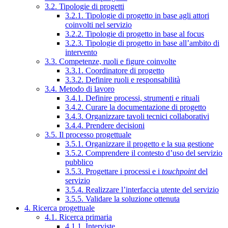
3.2. Tipologie di progetti
3.2.1. Tipologie di progetto in base agli attori
coinvolti nel servizio
3.2.2. Tipologie di progetto in base al focus
3.2.3. Tipologie di progetto in base all’ambito di
intervento
3.3. Competenze, ruoli e figure coinvolte
3.3.1. Coordinatore di progetto
3.3.2. Definire ruoli e responsabilità
3.4. Metodo di lavoro
3.4.1. Definire processi, strumenti e rituali
3.4.2. Curare la documentazione di progetto
3.4.3. Organizzare tavoli tecnici collaborativi
3.4.4. Prendere decisioni
3.5. Il processo progettuale
3.5.1. Organizzare il progetto e la sua gestione
3.5.2. Comprendere il contesto d’uso del servizio
pubblico
3.5.3. Progettare i processi e i
touchpoint
del
servizio
3.5.4. Realizzare l’interfaccia utente del servizio
3.5.5. Validare la soluzione ottenuta
4. Ricerca progettuale
4.1. Ricerca primaria
4.1.1. Interviste