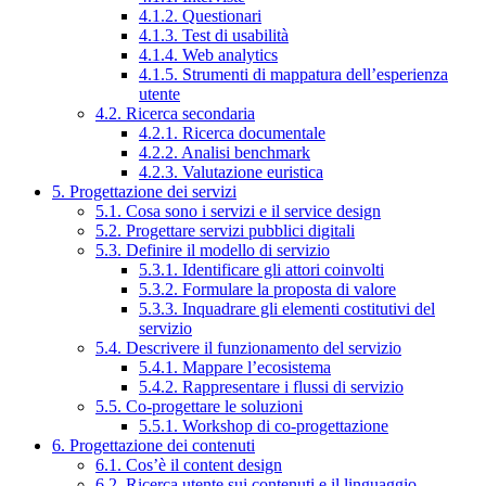
4.1.2. Questionari
4.1.3. Test di usabilità
4.1.4. Web analytics
4.1.5. Strumenti di mappatura dell’esperienza
utente
4.2. Ricerca secondaria
4.2.1. Ricerca documentale
4.2.2. Analisi benchmark
4.2.3. Valutazione euristica
5. Progettazione dei servizi
5.1. Cosa sono i servizi e il service design
5.2. Progettare servizi pubblici digitali
5.3. Definire il modello di servizio
5.3.1. Identificare gli attori coinvolti
5.3.2. Formulare la proposta di valore
5.3.3. Inquadrare gli elementi costitutivi del
servizio
5.4. Descrivere il funzionamento del servizio
5.4.1. Mappare l’ecosistema
5.4.2. Rappresentare i flussi di servizio
5.5. Co-progettare le soluzioni
5.5.1. Workshop di co-progettazione
6. Progettazione dei contenuti
6.1. Cos’è il content design
6.2. Ricerca utente sui contenuti e il linguaggio