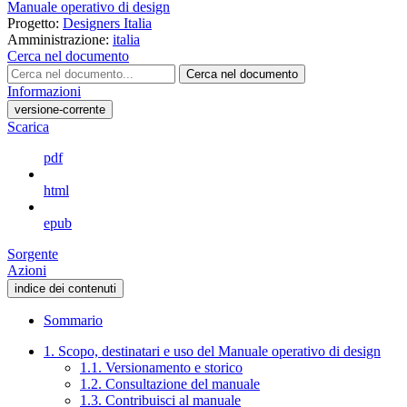
Manuale operativo di design
Progetto:
Designers Italia
Amministrazione:
italia
Cerca nel documento
Cerca nel documento
Informazioni
versione-corrente
Scarica
pdf
html
epub
Sorgente
Azioni
indice dei contenuti
Sommario
1. Scopo, destinatari e uso del Manuale operativo di design
1.1. Versionamento e storico
1.2. Consultazione del manuale
1.3. Contribuisci al manuale