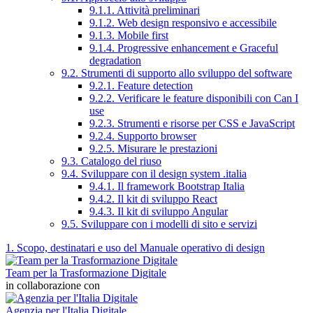
9.1.1. Attività preliminari
9.1.2. Web design responsivo e accessibile
9.1.3. Mobile first
9.1.4. Progressive enhancement e Graceful
degradation
9.2. Strumenti di supporto allo sviluppo del software
9.2.1. Feature detection
9.2.2. Verificare le feature disponibili con Can I
use
9.2.3. Strumenti e risorse per CSS e JavaScript
9.2.4. Supporto browser
9.2.5. Misurare le prestazioni
9.3. Catalogo del riuso
9.4. Sviluppare con il design system .italia
9.4.1. Il framework Bootstrap Italia
9.4.2. Il kit di sviluppo React
9.4.3. Il kit di sviluppo Angular
9.5. Sviluppare con i modelli di sito e servizi
1. Scopo, destinatari e uso del Manuale operativo di design
Team per la Trasformazione Digitale
in collaborazione con
Agenzia per l'Italia Digitale