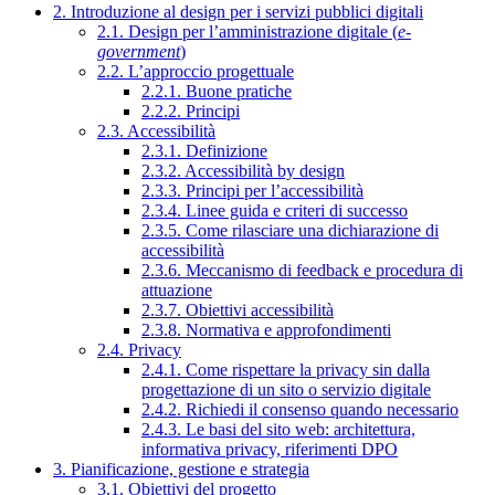
2. Introduzione al design per i servizi pubblici digitali
2.1. Design per l’amministrazione digitale (
e-
government
)
2.2. L’approccio progettuale
2.2.1. Buone pratiche
2.2.2. Principi
2.3. Accessibilità
2.3.1. Definizione
2.3.2. Accessibilità by design
2.3.3. Principi per l’accessibilità
2.3.4. Linee guida e criteri di successo
2.3.5. Come rilasciare una dichiarazione di
accessibilità
2.3.6. Meccanismo di feedback e procedura di
attuazione
2.3.7. Obiettivi accessibilità
2.3.8. Normativa e approfondimenti
2.4. Privacy
2.4.1. Come rispettare la privacy sin dalla
progettazione di un sito o servizio digitale
2.4.2. Richiedi il consenso quando necessario
2.4.3. Le basi del sito web: architettura,
informativa privacy, riferimenti DPO
3. Pianificazione, gestione e strategia
3.1. Obiettivi del progetto