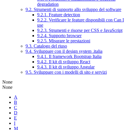
degradation
9.2. Strumenti di supporto allo sviluppo del software
9.2.1. Feature detection
9.2.2. Verificare le feature disponibili con Can I
use
9.2.3. Strumenti e risorse per CSS e JavaScript
9.2.4. Supporto browser
9.2.5. Misurare le prestazioni
9.3. Catalogo del riuso
9.4. Sviluppare con il design system .italia
9.4.1. Il framework Bootstrap Italia
9.4.2. Il kit di sviluppo React
9.4.3. Il kit di sviluppo Angular
9.5. Sviluppare con i modelli di sito e servizi
None
None
A
B
C
D
E
I
M