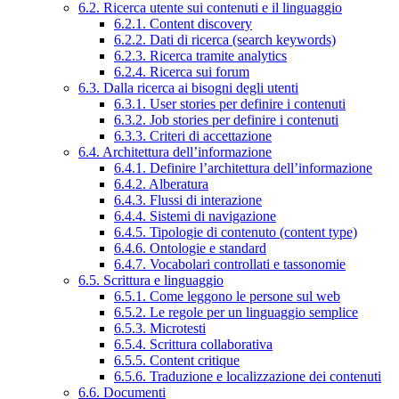
6.2. Ricerca utente sui contenuti e il linguaggio
6.2.1. Content discovery
6.2.2. Dati di ricerca (search keywords)
6.2.3. Ricerca tramite analytics
6.2.4. Ricerca sui forum
6.3. Dalla ricerca ai bisogni degli utenti
6.3.1. User stories per definire i contenuti
6.3.2. Job stories per definire i contenuti
6.3.3. Criteri di accettazione
6.4. Architettura dell’informazione
6.4.1. Definire l’architettura dell’informazione
6.4.2. Alberatura
6.4.3. Flussi di interazione
6.4.4. Sistemi di navigazione
6.4.5. Tipologie di contenuto (content type)
6.4.6. Ontologie e standard
6.4.7. Vocabolari controllati e tassonomie
6.5. Scrittura e linguaggio
6.5.1. Come leggono le persone sul web
6.5.2. Le regole per un linguaggio semplice
6.5.3. Microtesti
6.5.4. Scrittura collaborativa
6.5.5. Content critique
6.5.6. Traduzione e localizzazione dei contenuti
6.6. Documenti