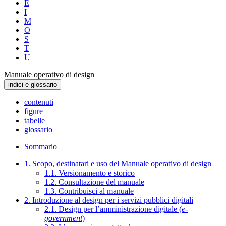
E
I
M
O
S
T
U
Manuale operativo di design
indici e glossario
contenuti
figure
tabelle
glossario
Sommario
1. Scopo, destinatari e uso del Manuale operativo di design
1.1. Versionamento e storico
1.2. Consultazione del manuale
1.3. Contribuisci al manuale
2. Introduzione al design per i servizi pubblici digitali
2.1. Design per l’amministrazione digitale (
e-
government
)