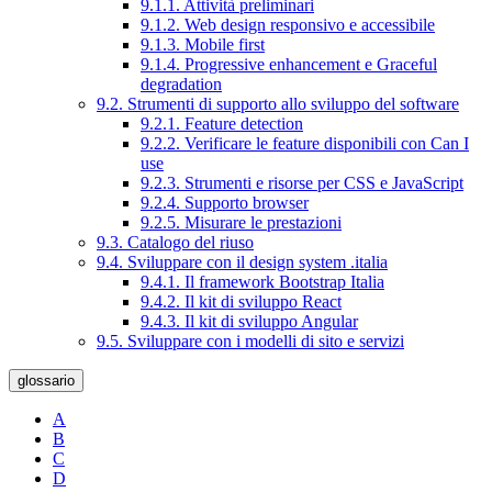
9.1.1. Attività preliminari
9.1.2. Web design responsivo e accessibile
9.1.3. Mobile first
9.1.4. Progressive enhancement e Graceful
degradation
9.2. Strumenti di supporto allo sviluppo del software
9.2.1. Feature detection
9.2.2. Verificare le feature disponibili con Can I
use
9.2.3. Strumenti e risorse per CSS e JavaScript
9.2.4. Supporto browser
9.2.5. Misurare le prestazioni
9.3. Catalogo del riuso
9.4. Sviluppare con il design system .italia
9.4.1. Il framework Bootstrap Italia
9.4.2. Il kit di sviluppo React
9.4.3. Il kit di sviluppo Angular
9.5. Sviluppare con i modelli di sito e servizi
glossario
A
B
C
D