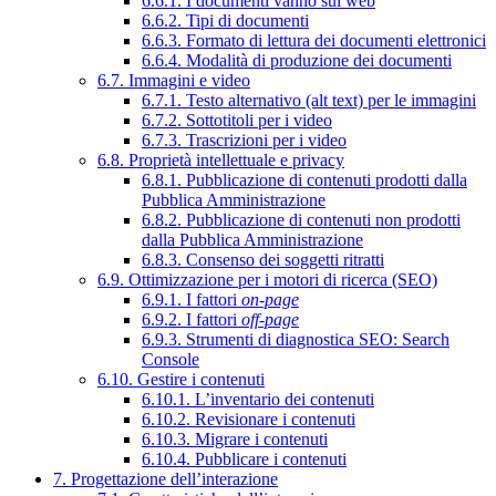
6.6.1. I documenti vanno sul web
6.6.2. Tipi di documenti
6.6.3. Formato di lettura dei documenti elettronici
6.6.4. Modalità di produzione dei documenti
6.7. Immagini e video
6.7.1. Testo alternativo (alt text) per le immagini
6.7.2. Sottotitoli per i video
6.7.3. Trascrizioni per i video
6.8. Proprietà intellettuale e privacy
6.8.1. Pubblicazione di contenuti prodotti dalla
Pubblica Amministrazione
6.8.2. Pubblicazione di contenuti non prodotti
dalla Pubblica Amministrazione
6.8.3. Consenso dei soggetti ritratti
6.9. Ottimizzazione per i motori di ricerca (SEO)
6.9.1. I fattori
on-page
6.9.2. I fattori
off-page
6.9.3. Strumenti di diagnostica SEO: Search
Console
6.10. Gestire i contenuti
6.10.1. L’inventario dei contenuti
6.10.2. Revisionare i contenuti
6.10.3. Migrare i contenuti
6.10.4. Pubblicare i contenuti
7. Progettazione dell’interazione