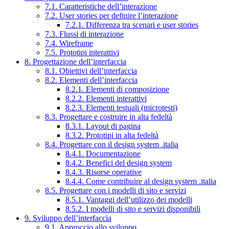
7.1. Caratteristiche dell’interazione
7.2. User stories per definire l’interazione
7.2.1. Differenza tra scenari e user stories
7.3. Flussi di interazione
7.4. Wireframe
7.5. Prototipi interattivi
8. Progettazione dell’interfaccia
8.1. Obiettivi dell’interfaccia
8.2. Elementi dell’interfaccia
8.2.1. Elementi di composizione
8.2.2. Elementi interattivi
8.2.3. Elementi testuali (microtesti)
8.3. Progettare e costruire in alta fedeltà
8.3.1. Layout di pagina
8.3.2. Prototipi in alta fedeltà
8.4. Progettare con il design system .italia
8.4.1. Documentazione
8.4.2. Benefici del design system
8.4.3. Risorse operative
8.4.4. Come contribuire al design system .italia
8.5. Progettare con i modelli di sito e servizi
8.5.1. Vantaggi dell’utilizzo dei modelli
8.5.2. I modelli di sito e servizi disponibili
9. Sviluppo dell’interfaccia
9.1. Approccio allo sviluppo