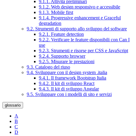
9.1.1. Attività preliminari
9.1.2. Web design responsivo e accessibile
9.1.3. Mobile first
9.1.4. Progressive enhancement e Graceful
degradation
9.2. Strumenti di supporto allo sviluppo del software
9.2.1. Feature detection
9.2.2. Verificare le feature disponibili con Can I
use
9.2.3. Strumenti e risorse per CSS e JavaScript
9.2.4. Supporto browser
9.2.5. Misurare le prestazioni
9.3. Catalogo del riuso
9.4. Sviluppare con il design system .italia
9.4.1. Il framework Bootstrap Italia
9.4.2. Il kit di sviluppo React
9.4.3. Il kit di sviluppo Angular
9.5. Sviluppare con i modelli di sito e servizi
glossario
A
B
C
D