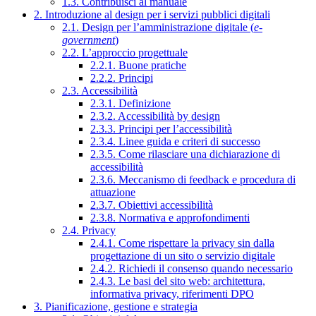
1.3. Contribuisci al manuale
2. Introduzione al design per i servizi pubblici digitali
2.1. Design per l’amministrazione digitale (
e-
government
)
2.2. L’approccio progettuale
2.2.1. Buone pratiche
2.2.2. Principi
2.3. Accessibilità
2.3.1. Definizione
2.3.2. Accessibilità by design
2.3.3. Principi per l’accessibilità
2.3.4. Linee guida e criteri di successo
2.3.5. Come rilasciare una dichiarazione di
accessibilità
2.3.6. Meccanismo di feedback e procedura di
attuazione
2.3.7. Obiettivi accessibilità
2.3.8. Normativa e approfondimenti
2.4. Privacy
2.4.1. Come rispettare la privacy sin dalla
progettazione di un sito o servizio digitale
2.4.2. Richiedi il consenso quando necessario
2.4.3. Le basi del sito web: architettura,
informativa privacy, riferimenti DPO
3. Pianificazione, gestione e strategia