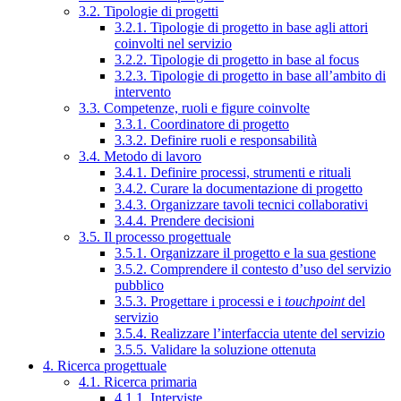
3.2. Tipologie di progetti
3.2.1. Tipologie di progetto in base agli attori
coinvolti nel servizio
3.2.2. Tipologie di progetto in base al focus
3.2.3. Tipologie di progetto in base all’ambito di
intervento
3.3. Competenze, ruoli e figure coinvolte
3.3.1. Coordinatore di progetto
3.3.2. Definire ruoli e responsabilità
3.4. Metodo di lavoro
3.4.1. Definire processi, strumenti e rituali
3.4.2. Curare la documentazione di progetto
3.4.3. Organizzare tavoli tecnici collaborativi
3.4.4. Prendere decisioni
3.5. Il processo progettuale
3.5.1. Organizzare il progetto e la sua gestione
3.5.2. Comprendere il contesto d’uso del servizio
pubblico
3.5.3. Progettare i processi e i
touchpoint
del
servizio
3.5.4. Realizzare l’interfaccia utente del servizio
3.5.5. Validare la soluzione ottenuta
4. Ricerca progettuale
4.1. Ricerca primaria
4.1.1. Interviste