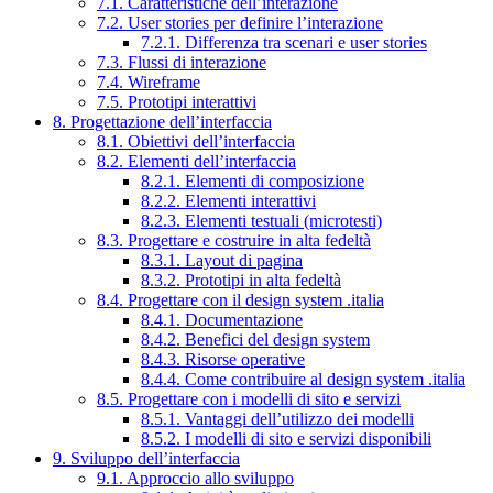
7.1. Caratteristiche dell’interazione
7.2. User stories per definire l’interazione
7.2.1. Differenza tra scenari e user stories
7.3. Flussi di interazione
7.4. Wireframe
7.5. Prototipi interattivi
8. Progettazione dell’interfaccia
8.1. Obiettivi dell’interfaccia
8.2. Elementi dell’interfaccia
8.2.1. Elementi di composizione
8.2.2. Elementi interattivi
8.2.3. Elementi testuali (microtesti)
8.3. Progettare e costruire in alta fedeltà
8.3.1. Layout di pagina
8.3.2. Prototipi in alta fedeltà
8.4. Progettare con il design system .italia
8.4.1. Documentazione
8.4.2. Benefici del design system
8.4.3. Risorse operative
8.4.4. Come contribuire al design system .italia
8.5. Progettare con i modelli di sito e servizi
8.5.1. Vantaggi dell’utilizzo dei modelli
8.5.2. I modelli di sito e servizi disponibili
9. Sviluppo dell’interfaccia
9.1. Approccio allo sviluppo