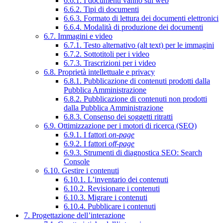
6.6.1. I documenti vanno sul web
6.6.2. Tipi di documenti
6.6.3. Formato di lettura dei documenti elettronici
6.6.4. Modalità di produzione dei documenti
6.7. Immagini e video
6.7.1. Testo alternativo (alt text) per le immagini
6.7.2. Sottotitoli per i video
6.7.3. Trascrizioni per i video
6.8. Proprietà intellettuale e privacy
6.8.1. Pubblicazione di contenuti prodotti dalla
Pubblica Amministrazione
6.8.2. Pubblicazione di contenuti non prodotti
dalla Pubblica Amministrazione
6.8.3. Consenso dei soggetti ritratti
6.9. Ottimizzazione per i motori di ricerca (SEO)
6.9.1. I fattori
on-page
6.9.2. I fattori
off-page
6.9.3. Strumenti di diagnostica SEO: Search
Console
6.10. Gestire i contenuti
6.10.1. L’inventario dei contenuti
6.10.2. Revisionare i contenuti
6.10.3. Migrare i contenuti
6.10.4. Pubblicare i contenuti
7. Progettazione dell’interazione