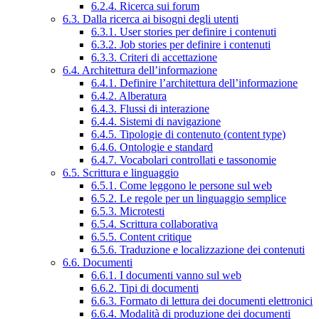
6.2.4. Ricerca sui forum
6.3. Dalla ricerca ai bisogni degli utenti
6.3.1. User stories per definire i contenuti
6.3.2. Job stories per definire i contenuti
6.3.3. Criteri di accettazione
6.4. Architettura dell’informazione
6.4.1. Definire l’architettura dell’informazione
6.4.2. Alberatura
6.4.3. Flussi di interazione
6.4.4. Sistemi di navigazione
6.4.5. Tipologie di contenuto (content type)
6.4.6. Ontologie e standard
6.4.7. Vocabolari controllati e tassonomie
6.5. Scrittura e linguaggio
6.5.1. Come leggono le persone sul web
6.5.2. Le regole per un linguaggio semplice
6.5.3. Microtesti
6.5.4. Scrittura collaborativa
6.5.5. Content critique
6.5.6. Traduzione e localizzazione dei contenuti
6.6. Documenti
6.6.1. I documenti vanno sul web
6.6.2. Tipi di documenti
6.6.3. Formato di lettura dei documenti elettronici
6.6.4. Modalità di produzione dei documenti