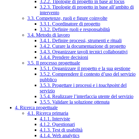
3.2.2. Tipologie di progetto in base al focus
3.2.3. Tipologie di progetto in base all’ambito di
intervento
3.3. Competenze, ruoli e figure coinvolte
3.3.1. Coordinatore di progetto
3.3.2. Definire ruoli e responsabilità
3.4. Metodo di lavoro
3.4.1. Definire processi, strumenti e rituali
3.4.2. Curare la documentazione di progetto
3.4.3. Organizzare tavoli tecnici collaborativi
3.4.4. Prendere decisioni
3.5. Il processo progettuale
3.5.1. Organizzare il progetto e la sua gestione
3.5.2. Comprendere il contesto d’uso del servizio
pubblico
3.5.3. Progettare i processi e i
touchpoint
del
servizio
3.5.4. Realizzare l’interfaccia utente del servizio
3.5.5. Validare la soluzione ottenuta
4. Ricerca progettuale
4.1. Ricerca primaria
4.1.1. Interviste
4.1.2. Questionari
4.1.3. Test di usabilità
4.1.4. Web analytics