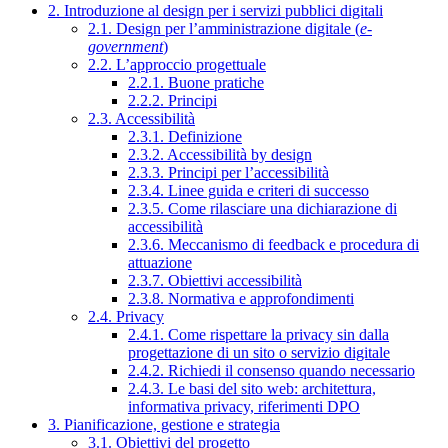
2. Introduzione al design per i servizi pubblici digitali
2.1. Design per l’amministrazione digitale (
e-
government
)
2.2. L’approccio progettuale
2.2.1. Buone pratiche
2.2.2. Principi
2.3. Accessibilità
2.3.1. Definizione
2.3.2. Accessibilità by design
2.3.3. Principi per l’accessibilità
2.3.4. Linee guida e criteri di successo
2.3.5. Come rilasciare una dichiarazione di
accessibilità
2.3.6. Meccanismo di feedback e procedura di
attuazione
2.3.7. Obiettivi accessibilità
2.3.8. Normativa e approfondimenti
2.4. Privacy
2.4.1. Come rispettare la privacy sin dalla
progettazione di un sito o servizio digitale
2.4.2. Richiedi il consenso quando necessario
2.4.3. Le basi del sito web: architettura,
informativa privacy, riferimenti DPO
3. Pianificazione, gestione e strategia
3.1. Obiettivi del progetto