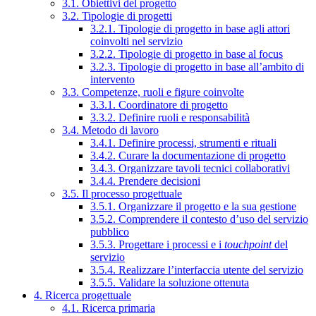
3.1. Obiettivi del progetto
3.2. Tipologie di progetti
3.2.1. Tipologie di progetto in base agli attori
coinvolti nel servizio
3.2.2. Tipologie di progetto in base al focus
3.2.3. Tipologie di progetto in base all’ambito di
intervento
3.3. Competenze, ruoli e figure coinvolte
3.3.1. Coordinatore di progetto
3.3.2. Definire ruoli e responsabilità
3.4. Metodo di lavoro
3.4.1. Definire processi, strumenti e rituali
3.4.2. Curare la documentazione di progetto
3.4.3. Organizzare tavoli tecnici collaborativi
3.4.4. Prendere decisioni
3.5. Il processo progettuale
3.5.1. Organizzare il progetto e la sua gestione
3.5.2. Comprendere il contesto d’uso del servizio
pubblico
3.5.3. Progettare i processi e i
touchpoint
del
servizio
3.5.4. Realizzare l’interfaccia utente del servizio
3.5.5. Validare la soluzione ottenuta
4. Ricerca progettuale
4.1. Ricerca primaria