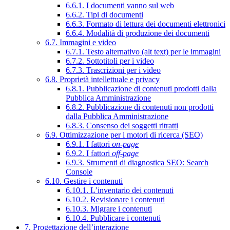
6.6.1. I documenti vanno sul web
6.6.2. Tipi di documenti
6.6.3. Formato di lettura dei documenti elettronici
6.6.4. Modalità di produzione dei documenti
6.7. Immagini e video
6.7.1. Testo alternativo (alt text) per le immagini
6.7.2. Sottotitoli per i video
6.7.3. Trascrizioni per i video
6.8. Proprietà intellettuale e privacy
6.8.1. Pubblicazione di contenuti prodotti dalla
Pubblica Amministrazione
6.8.2. Pubblicazione di contenuti non prodotti
dalla Pubblica Amministrazione
6.8.3. Consenso dei soggetti ritratti
6.9. Ottimizzazione per i motori di ricerca (SEO)
6.9.1. I fattori
on-page
6.9.2. I fattori
off-page
6.9.3. Strumenti di diagnostica SEO: Search
Console
6.10. Gestire i contenuti
6.10.1. L’inventario dei contenuti
6.10.2. Revisionare i contenuti
6.10.3. Migrare i contenuti
6.10.4. Pubblicare i contenuti
7. Progettazione dell’interazione