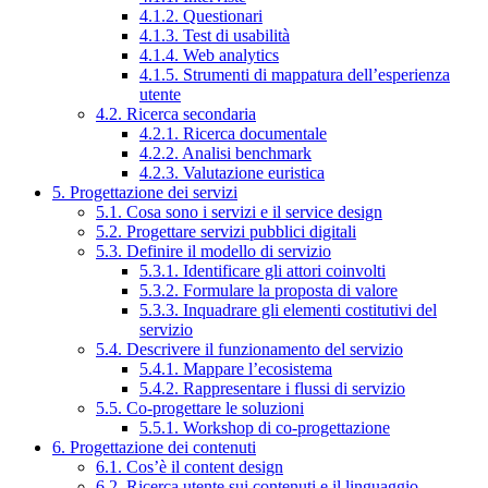
4.1.2. Questionari
4.1.3. Test di usabilità
4.1.4. Web analytics
4.1.5. Strumenti di mappatura dell’esperienza
utente
4.2. Ricerca secondaria
4.2.1. Ricerca documentale
4.2.2. Analisi benchmark
4.2.3. Valutazione euristica
5. Progettazione dei servizi
5.1. Cosa sono i servizi e il service design
5.2. Progettare servizi pubblici digitali
5.3. Definire il modello di servizio
5.3.1. Identificare gli attori coinvolti
5.3.2. Formulare la proposta di valore
5.3.3. Inquadrare gli elementi costitutivi del
servizio
5.4. Descrivere il funzionamento del servizio
5.4.1. Mappare l’ecosistema
5.4.2. Rappresentare i flussi di servizio
5.5. Co-progettare le soluzioni
5.5.1. Workshop di co-progettazione
6. Progettazione dei contenuti
6.1. Cos’è il content design
6.2. Ricerca utente sui contenuti e il linguaggio