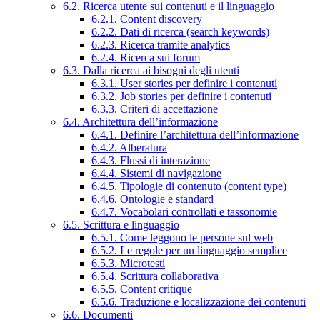
6.2. Ricerca utente sui contenuti e il linguaggio
6.2.1. Content discovery
6.2.2. Dati di ricerca (search keywords)
6.2.3. Ricerca tramite analytics
6.2.4. Ricerca sui forum
6.3. Dalla ricerca ai bisogni degli utenti
6.3.1. User stories per definire i contenuti
6.3.2. Job stories per definire i contenuti
6.3.3. Criteri di accettazione
6.4. Architettura dell’informazione
6.4.1. Definire l’architettura dell’informazione
6.4.2. Alberatura
6.4.3. Flussi di interazione
6.4.4. Sistemi di navigazione
6.4.5. Tipologie di contenuto (content type)
6.4.6. Ontologie e standard
6.4.7. Vocabolari controllati e tassonomie
6.5. Scrittura e linguaggio
6.5.1. Come leggono le persone sul web
6.5.2. Le regole per un linguaggio semplice
6.5.3. Microtesti
6.5.4. Scrittura collaborativa
6.5.5. Content critique
6.5.6. Traduzione e localizzazione dei contenuti
6.6. Documenti