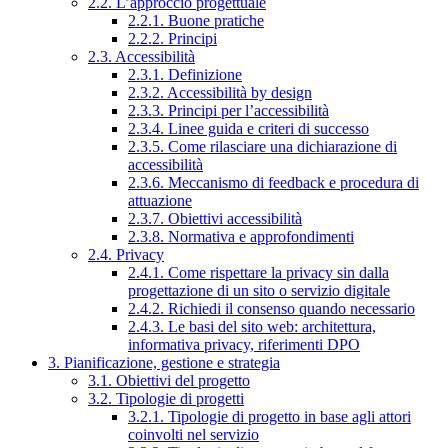
2.2. L’approccio progettuale
2.2.1. Buone pratiche
2.2.2. Principi
2.3. Accessibilità
2.3.1. Definizione
2.3.2. Accessibilità by design
2.3.3. Principi per l’accessibilità
2.3.4. Linee guida e criteri di successo
2.3.5. Come rilasciare una dichiarazione di
accessibilità
2.3.6. Meccanismo di feedback e procedura di
attuazione
2.3.7. Obiettivi accessibilità
2.3.8. Normativa e approfondimenti
2.4. Privacy
2.4.1. Come rispettare la privacy sin dalla
progettazione di un sito o servizio digitale
2.4.2. Richiedi il consenso quando necessario
2.4.3. Le basi del sito web: architettura,
informativa privacy, riferimenti DPO
3. Pianificazione, gestione e strategia
3.1. Obiettivi del progetto
3.2. Tipologie di progetti
3.2.1. Tipologie di progetto in base agli attori
coinvolti nel servizio