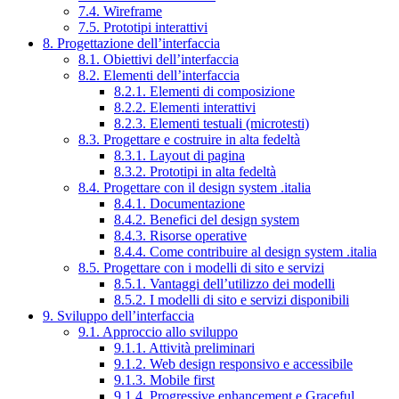
7.4. Wireframe
7.5. Prototipi interattivi
8. Progettazione dell’interfaccia
8.1. Obiettivi dell’interfaccia
8.2. Elementi dell’interfaccia
8.2.1. Elementi di composizione
8.2.2. Elementi interattivi
8.2.3. Elementi testuali (microtesti)
8.3. Progettare e costruire in alta fedeltà
8.3.1. Layout di pagina
8.3.2. Prototipi in alta fedeltà
8.4. Progettare con il design system .italia
8.4.1. Documentazione
8.4.2. Benefici del design system
8.4.3. Risorse operative
8.4.4. Come contribuire al design system .italia
8.5. Progettare con i modelli di sito e servizi
8.5.1. Vantaggi dell’utilizzo dei modelli
8.5.2. I modelli di sito e servizi disponibili
9. Sviluppo dell’interfaccia
9.1. Approccio allo sviluppo
9.1.1. Attività preliminari
9.1.2. Web design responsivo e accessibile
9.1.3. Mobile first
9.1.4. Progressive enhancement e Graceful