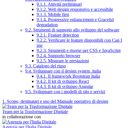
9.1.1. Attività preliminari
9.1.2. Web design responsivo e accessibile
9.1.3. Mobile first
9.1.4. Progressive enhancement e Graceful
degradation
9.2. Strumenti di supporto allo sviluppo del software
9.2.1. Feature detection
9.2.2. Verificare le feature disponibili con Can I
use
9.2.3. Strumenti e risorse per CSS e JavaScript
9.2.4. Supporto browser
9.2.5. Misurare le prestazioni
9.3. Catalogo del riuso
9.4. Sviluppare con il design system .italia
9.4.1. Il framework Bootstrap Italia
9.4.2. Il kit di sviluppo React
9.4.3. Il kit di sviluppo Angular
9.5. Sviluppare con i modelli di sito e servizi
1. Scopo, destinatari e uso del Manuale operativo di design
Team per la Trasformazione Digitale
in collaborazione con
Agenzia per l'Italia Digitale