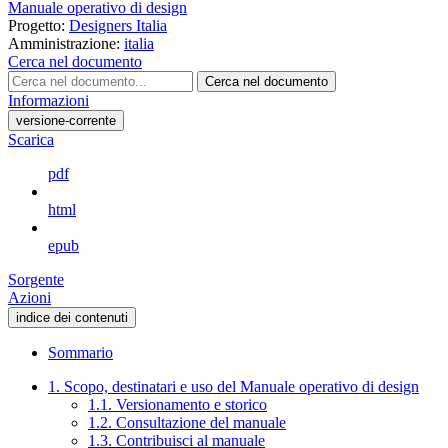
Manuale operativo di design
Progetto:
Designers Italia
Amministrazione:
italia
Cerca nel documento
Cerca nel documento
Informazioni
versione-corrente
Scarica
pdf
html
epub
Sorgente
Azioni
indice dei contenuti
Sommario
1. Scopo, destinatari e uso del Manuale operativo di design
1.1. Versionamento e storico
1.2. Consultazione del manuale
1.3. Contribuisci al manuale