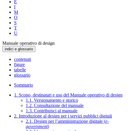
E
I
M
O
S
T
U
Manuale operativo di design
indici e glossario
contenuti
figure
tabelle
glossario
Sommario
1. Scopo, destinatari e uso del Manuale operativo di design
1.1. Versionamento e storico
1.2. Consultazione del manuale
1.3. Contribuisci al manuale
2. Introduzione al design per i servizi pubblici digitali
2.1. Design per l’amministrazione digitale (
e-
government
)