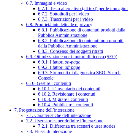
6.7. Immagini e video
6.7.1. Testo alternativo (alt text) per le immagini
6.7.2. Sottotitoli per i video
6.7.3. Trascrizioni per i video
6.8. Proprietà intellettuale e privacy
6.8.1. Pubblicazione di contenuti prodotti dalla
Pubblica Amministrazione
6.8.2. Pubblicazione di contenuti non prodotti
dalla Pubblica Amministrazione
6.8.3. Consenso dei soggetti ritratti
6.9. Ottimizzazione per i motori di ricerca (SEO)
6.9.1. I fattori
on-page
6.9.2. I fattori
off-page
6.9.3. Strumenti di diagnostica SEO: Search
Console
6.10. Gestire i contenuti
6.10.1. L’inventario dei contenuti
6.10.2. Revisionare i contenuti
6.10.3. Migrare i contenuti
6.10.4. Pubblicare i contenuti
7. Progettazione dell’interazione
7.1. Caratteristiche dell’interazione
7.2. User stories per definire l’interazione
7.2.1. Differenza tra scenari e user stories
7.3. Flussi di interazione