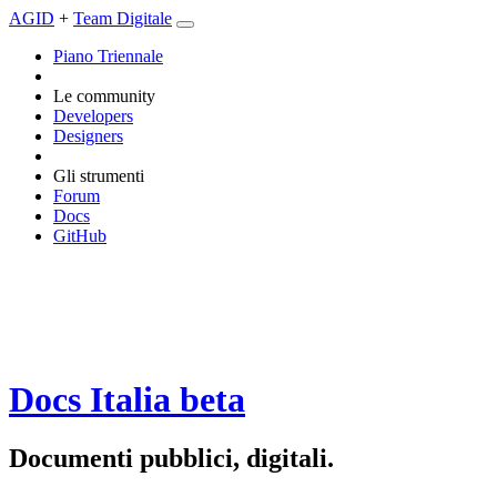
AGID
+
Team Digitale
Piano Triennale
Le community
Developers
Designers
Gli strumenti
Forum
Docs
GitHub
Docs Italia
beta
Documenti pubblici, digitali.