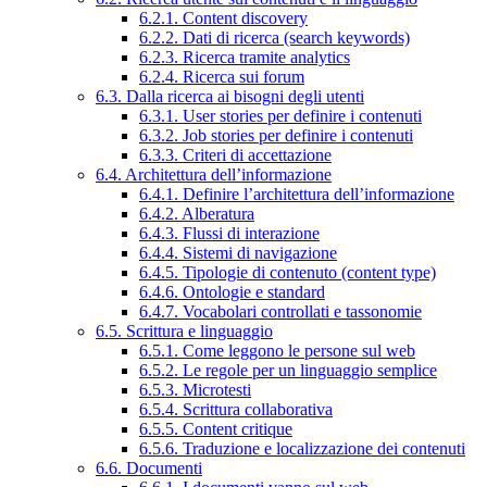
6.2.1. Content discovery
6.2.2. Dati di ricerca (search keywords)
6.2.3. Ricerca tramite analytics
6.2.4. Ricerca sui forum
6.3. Dalla ricerca ai bisogni degli utenti
6.3.1. User stories per definire i contenuti
6.3.2. Job stories per definire i contenuti
6.3.3. Criteri di accettazione
6.4. Architettura dell’informazione
6.4.1. Definire l’architettura dell’informazione
6.4.2. Alberatura
6.4.3. Flussi di interazione
6.4.4. Sistemi di navigazione
6.4.5. Tipologie di contenuto (content type)
6.4.6. Ontologie e standard
6.4.7. Vocabolari controllati e tassonomie
6.5. Scrittura e linguaggio
6.5.1. Come leggono le persone sul web
6.5.2. Le regole per un linguaggio semplice
6.5.3. Microtesti
6.5.4. Scrittura collaborativa
6.5.5. Content critique
6.5.6. Traduzione e localizzazione dei contenuti
6.6. Documenti