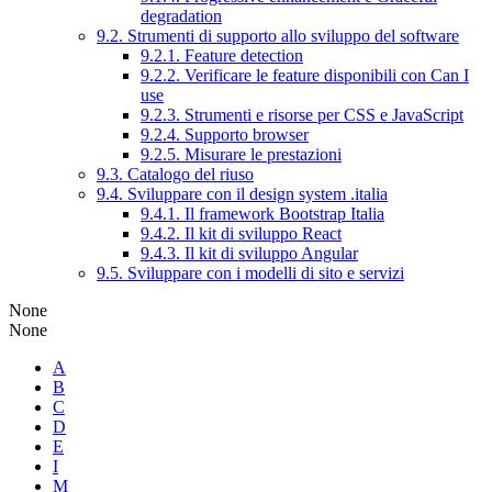
degradation
9.2. Strumenti di supporto allo sviluppo del software
9.2.1. Feature detection
9.2.2. Verificare le feature disponibili con Can I
use
9.2.3. Strumenti e risorse per CSS e JavaScript
9.2.4. Supporto browser
9.2.5. Misurare le prestazioni
9.3. Catalogo del riuso
9.4. Sviluppare con il design system .italia
9.4.1. Il framework Bootstrap Italia
9.4.2. Il kit di sviluppo React
9.4.3. Il kit di sviluppo Angular
9.5. Sviluppare con i modelli di sito e servizi
None
None
A
B
C
D
E
I
M