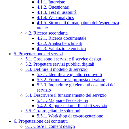
4.1.1. Interviste
4.1.2. Questionari
4.1.3. Test di usabilità
4.1.4. Web analytics
4.1.5. Strumenti di mappatura dell’esperienza
utente
4.2. Ricerca secondaria
4.2.1. Ricerca documentale
4.2.2. Analisi benchmark
4.2.3. Valutazione euristica
5. Progettazione dei servizi
5.1. Cosa sono i servizi e il service design
5.2. Progettare servizi pubblici digitali
5.3. Definire il modello di servizio
5.3.1. Identificare gli attori coinvolti
5.3.2. Formulare la proposta di valore
5.3.3. Inquadrare gli elementi costitutivi del
servizio
5.4. Descrivere il funzionamento del servizio
5.4.1. Mappare l’ecosistema
5.4.2. Rappresentare i flussi di servizio
5.5. Co-progettare le soluzioni
5.5.1. Workshop di co-progettazione
6. Progettazione dei contenuti
6.1. Cos’è il content design