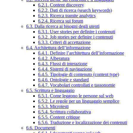
6.2.1. Content discovery
6.2.2. Dati di ricerca (search keywords)
6.2.3. Ricerca tramite analytics
6.2.4. Ricerca sui forum
6.3. Dalla ricerca ai bisogni degli utenti
6.3.1. User stories per definire i contenuti
6.3.2. Job stories per definire i contenuti
6.3.3. Criteri di accettazione
6.4. Architettura dell’informazione
6.4.1. Definire l’architettura dell’informazione
6.4.2. Alberatura
6.4.3. Flussi di interazione
6.4.4. Sistemi di navigazione
6.4.5. Tipologie di contenuto (content type)
6.4.6. Ontologie e standard
6.4.7. Vocabolari controllati e tassonomie
6.5. Scrittura e linguaggio
6.5.1. Come leggono le persone sul web
6.5.2. Le regole per un linguaggio semplice
6.5.3. Microtesti
6.5.4. Scrittura collaborativa
6.5.5. Content critique
6.5.6. Traduzione e localizzazione dei contenuti
6.6. Documenti