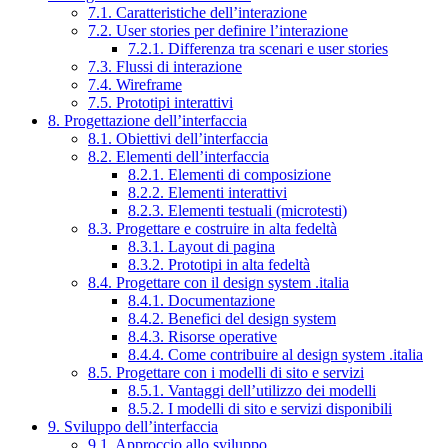
7.1. Caratteristiche dell’interazione
7.2. User stories per definire l’interazione
7.2.1. Differenza tra scenari e user stories
7.3. Flussi di interazione
7.4. Wireframe
7.5. Prototipi interattivi
8. Progettazione dell’interfaccia
8.1. Obiettivi dell’interfaccia
8.2. Elementi dell’interfaccia
8.2.1. Elementi di composizione
8.2.2. Elementi interattivi
8.2.3. Elementi testuali (microtesti)
8.3. Progettare e costruire in alta fedeltà
8.3.1. Layout di pagina
8.3.2. Prototipi in alta fedeltà
8.4. Progettare con il design system .italia
8.4.1. Documentazione
8.4.2. Benefici del design system
8.4.3. Risorse operative
8.4.4. Come contribuire al design system .italia
8.5. Progettare con i modelli di sito e servizi
8.5.1. Vantaggi dell’utilizzo dei modelli
8.5.2. I modelli di sito e servizi disponibili
9. Sviluppo dell’interfaccia
9.1. Approccio allo sviluppo