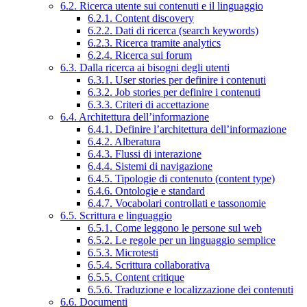
6.2. Ricerca utente sui contenuti e il linguaggio
6.2.1. Content discovery
6.2.2. Dati di ricerca (search keywords)
6.2.3. Ricerca tramite analytics
6.2.4. Ricerca sui forum
6.3. Dalla ricerca ai bisogni degli utenti
6.3.1. User stories per definire i contenuti
6.3.2. Job stories per definire i contenuti
6.3.3. Criteri di accettazione
6.4. Architettura dell’informazione
6.4.1. Definire l’architettura dell’informazione
6.4.2. Alberatura
6.4.3. Flussi di interazione
6.4.4. Sistemi di navigazione
6.4.5. Tipologie di contenuto (content type)
6.4.6. Ontologie e standard
6.4.7. Vocabolari controllati e tassonomie
6.5. Scrittura e linguaggio
6.5.1. Come leggono le persone sul web
6.5.2. Le regole per un linguaggio semplice
6.5.3. Microtesti
6.5.4. Scrittura collaborativa
6.5.5. Content critique
6.5.6. Traduzione e localizzazione dei contenuti
6.6. Documenti