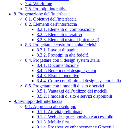
7.4. Wireframe
7.5. Prototipi interattivi
8. Progettazione dell’interfaccia
8.1. Obiettivi dell’interfaccia
8.2. Elementi dell’interfaccia
8.2.1. Elementi di composizione
8.2.2. Elementi interattivi
8.2.3. Elementi testuali (microtesti)
8.3. Progettare e costruire in alta fedeltà
8.3.1. Layout di pagina
8.3.2. Prototipi in alta fedeltà
8.4. Progettare con il design system .italia
8.4.1. Documentazione
8.4.2. Benefici del design system
8.4.3. Risorse operative
8.4.4. Come contribuire al design system .italia
8.5. Progettare con i modelli di sito e servizi
8.5.1. Vantaggi dell’utilizzo dei modelli
8.5.2. I modelli di sito e servizi disponibili
9. Sviluppo dell’interfaccia
9.1. Approccio allo sviluppo
9.1.1. Attività preliminari
9.1.2. Web design responsivo e accessibile
9.1.3. Mobile first
9.1.4. Progressive enhancement e Graceful