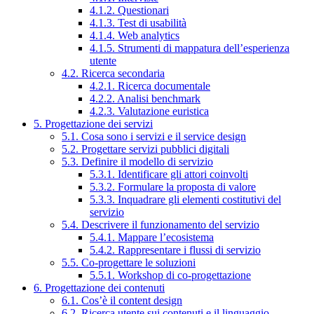
4.1.2. Questionari
4.1.3. Test di usabilità
4.1.4. Web analytics
4.1.5. Strumenti di mappatura dell’esperienza
utente
4.2. Ricerca secondaria
4.2.1. Ricerca documentale
4.2.2. Analisi benchmark
4.2.3. Valutazione euristica
5. Progettazione dei servizi
5.1. Cosa sono i servizi e il service design
5.2. Progettare servizi pubblici digitali
5.3. Definire il modello di servizio
5.3.1. Identificare gli attori coinvolti
5.3.2. Formulare la proposta di valore
5.3.3. Inquadrare gli elementi costitutivi del
servizio
5.4. Descrivere il funzionamento del servizio
5.4.1. Mappare l’ecosistema
5.4.2. Rappresentare i flussi di servizio
5.5. Co-progettare le soluzioni
5.5.1. Workshop di co-progettazione
6. Progettazione dei contenuti
6.1. Cos’è il content design
6.2. Ricerca utente sui contenuti e il linguaggio