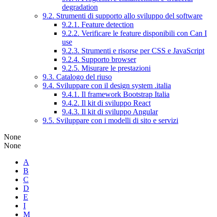
degradation
9.2. Strumenti di supporto allo sviluppo del software
9.2.1. Feature detection
9.2.2. Verificare le feature disponibili con Can I
use
9.2.3. Strumenti e risorse per CSS e JavaScript
9.2.4. Supporto browser
9.2.5. Misurare le prestazioni
9.3. Catalogo del riuso
9.4. Sviluppare con il design system .italia
9.4.1. Il framework Bootstrap Italia
9.4.2. Il kit di sviluppo React
9.4.3. Il kit di sviluppo Angular
9.5. Sviluppare con i modelli di sito e servizi
None
None
A
B
C
D
E
I
M