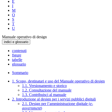
E
I
M
O
S
T
U
Manuale operativo di design
indici e glossario
contenuti
figure
tabelle
glossario
Sommario
1. Scopo, destinatari e uso del Manuale operativo di design
1.1. Versionamento e storico
1.2. Consultazione del manuale
1.3. Contribuisci al manuale
2. Introduzione al design per i servizi pubblici digitali
2.1. Design per l’amministrazione digitale (
e-
government
)