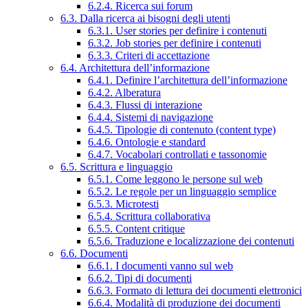
6.2.4. Ricerca sui forum
6.3. Dalla ricerca ai bisogni degli utenti
6.3.1. User stories per definire i contenuti
6.3.2. Job stories per definire i contenuti
6.3.3. Criteri di accettazione
6.4. Architettura dell’informazione
6.4.1. Definire l’architettura dell’informazione
6.4.2. Alberatura
6.4.3. Flussi di interazione
6.4.4. Sistemi di navigazione
6.4.5. Tipologie di contenuto (content type)
6.4.6. Ontologie e standard
6.4.7. Vocabolari controllati e tassonomie
6.5. Scrittura e linguaggio
6.5.1. Come leggono le persone sul web
6.5.2. Le regole per un linguaggio semplice
6.5.3. Microtesti
6.5.4. Scrittura collaborativa
6.5.5. Content critique
6.5.6. Traduzione e localizzazione dei contenuti
6.6. Documenti
6.6.1. I documenti vanno sul web
6.6.2. Tipi di documenti
6.6.3. Formato di lettura dei documenti elettronici
6.6.4. Modalità di produzione dei documenti