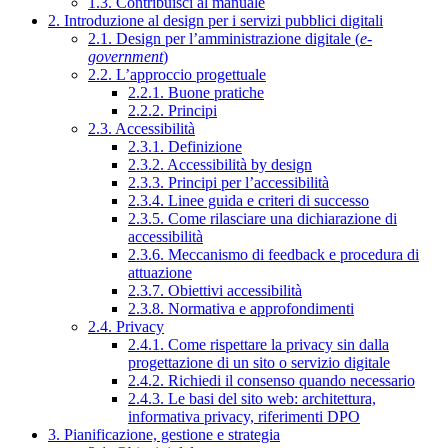
1.3. Contribuisci al manuale
2. Introduzione al design per i servizi pubblici digitali
2.1. Design per l’amministrazione digitale (
e-
government
)
2.2. L’approccio progettuale
2.2.1. Buone pratiche
2.2.2. Principi
2.3. Accessibilità
2.3.1. Definizione
2.3.2. Accessibilità by design
2.3.3. Principi per l’accessibilità
2.3.4. Linee guida e criteri di successo
2.3.5. Come rilasciare una dichiarazione di
accessibilità
2.3.6. Meccanismo di feedback e procedura di
attuazione
2.3.7. Obiettivi accessibilità
2.3.8. Normativa e approfondimenti
2.4. Privacy
2.4.1. Come rispettare la privacy sin dalla
progettazione di un sito o servizio digitale
2.4.2. Richiedi il consenso quando necessario
2.4.3. Le basi del sito web: architettura,
informativa privacy, riferimenti DPO
3. Pianificazione, gestione e strategia