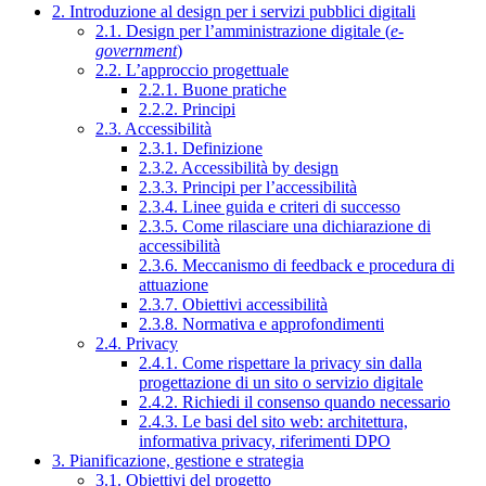
2. Introduzione al design per i servizi pubblici digitali
2.1. Design per l’amministrazione digitale (
e-
government
)
2.2. L’approccio progettuale
2.2.1. Buone pratiche
2.2.2. Principi
2.3. Accessibilità
2.3.1. Definizione
2.3.2. Accessibilità by design
2.3.3. Principi per l’accessibilità
2.3.4. Linee guida e criteri di successo
2.3.5. Come rilasciare una dichiarazione di
accessibilità
2.3.6. Meccanismo di feedback e procedura di
attuazione
2.3.7. Obiettivi accessibilità
2.3.8. Normativa e approfondimenti
2.4. Privacy
2.4.1. Come rispettare la privacy sin dalla
progettazione di un sito o servizio digitale
2.4.2. Richiedi il consenso quando necessario
2.4.3. Le basi del sito web: architettura,
informativa privacy, riferimenti DPO
3. Pianificazione, gestione e strategia
3.1. Obiettivi del progetto