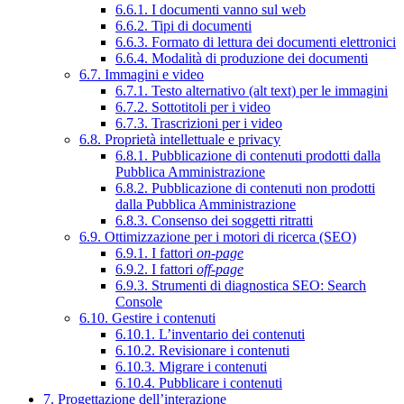
6.6.1. I documenti vanno sul web
6.6.2. Tipi di documenti
6.6.3. Formato di lettura dei documenti elettronici
6.6.4. Modalità di produzione dei documenti
6.7. Immagini e video
6.7.1. Testo alternativo (alt text) per le immagini
6.7.2. Sottotitoli per i video
6.7.3. Trascrizioni per i video
6.8. Proprietà intellettuale e privacy
6.8.1. Pubblicazione di contenuti prodotti dalla
Pubblica Amministrazione
6.8.2. Pubblicazione di contenuti non prodotti
dalla Pubblica Amministrazione
6.8.3. Consenso dei soggetti ritratti
6.9. Ottimizzazione per i motori di ricerca (SEO)
6.9.1. I fattori
on-page
6.9.2. I fattori
off-page
6.9.3. Strumenti di diagnostica SEO: Search
Console
6.10. Gestire i contenuti
6.10.1. L’inventario dei contenuti
6.10.2. Revisionare i contenuti
6.10.3. Migrare i contenuti
6.10.4. Pubblicare i contenuti
7. Progettazione dell’interazione