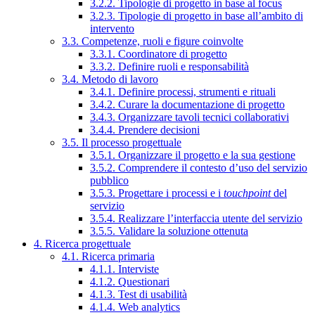
3.2.2. Tipologie di progetto in base al focus
3.2.3. Tipologie di progetto in base all’ambito di
intervento
3.3. Competenze, ruoli e figure coinvolte
3.3.1. Coordinatore di progetto
3.3.2. Definire ruoli e responsabilità
3.4. Metodo di lavoro
3.4.1. Definire processi, strumenti e rituali
3.4.2. Curare la documentazione di progetto
3.4.3. Organizzare tavoli tecnici collaborativi
3.4.4. Prendere decisioni
3.5. Il processo progettuale
3.5.1. Organizzare il progetto e la sua gestione
3.5.2. Comprendere il contesto d’uso del servizio
pubblico
3.5.3. Progettare i processi e i
touchpoint
del
servizio
3.5.4. Realizzare l’interfaccia utente del servizio
3.5.5. Validare la soluzione ottenuta
4. Ricerca progettuale
4.1. Ricerca primaria
4.1.1. Interviste
4.1.2. Questionari
4.1.3. Test di usabilità
4.1.4. Web analytics