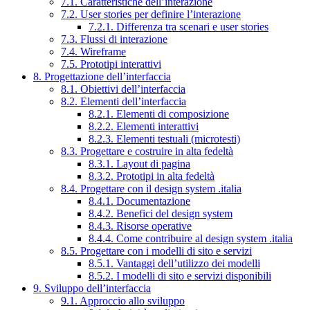
7.1. Caratteristiche dell’interazione
7.2. User stories per definire l’interazione
7.2.1. Differenza tra scenari e user stories
7.3. Flussi di interazione
7.4. Wireframe
7.5. Prototipi interattivi
8. Progettazione dell’interfaccia
8.1. Obiettivi dell’interfaccia
8.2. Elementi dell’interfaccia
8.2.1. Elementi di composizione
8.2.2. Elementi interattivi
8.2.3. Elementi testuali (microtesti)
8.3. Progettare e costruire in alta fedeltà
8.3.1. Layout di pagina
8.3.2. Prototipi in alta fedeltà
8.4. Progettare con il design system .italia
8.4.1. Documentazione
8.4.2. Benefici del design system
8.4.3. Risorse operative
8.4.4. Come contribuire al design system .italia
8.5. Progettare con i modelli di sito e servizi
8.5.1. Vantaggi dell’utilizzo dei modelli
8.5.2. I modelli di sito e servizi disponibili
9. Sviluppo dell’interfaccia
9.1. Approccio allo sviluppo