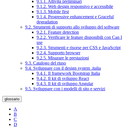
9.1.1. Attività preliminari
9.1.2. Web design responsivo e accessibile
9.1.3. Mobile first
9.1.4. Progressive enhancement e Graceful
degradation
9.2. Strumenti di supporto allo sviluppo del software
9.2.1. Feature detection
9.2.2. Verificare le feature disponibili con Can I
use
9.2.3. Strumenti e risorse per CSS e JavaScript
9.2.4. Supporto browser
9.2.5. Misurare le prestazioni
9.3. Catalogo del riuso
9.4. Sviluppare con il design system .italia
9.4.1. Il framework Bootstrap Italia
9.4.2. Il kit di sviluppo React
9.4.3. Il kit di sviluppo Angular
9.5. Sviluppare con i modelli di sito e servizi
glossario
A
B
C
D