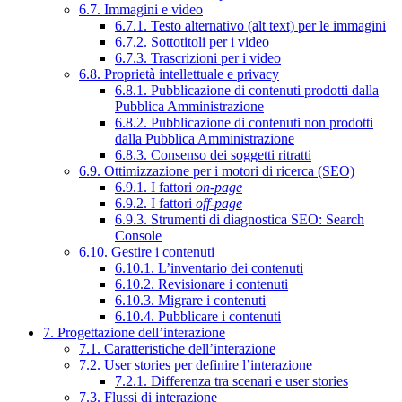
6.7. Immagini e video
6.7.1. Testo alternativo (alt text) per le immagini
6.7.2. Sottotitoli per i video
6.7.3. Trascrizioni per i video
6.8. Proprietà intellettuale e privacy
6.8.1. Pubblicazione di contenuti prodotti dalla
Pubblica Amministrazione
6.8.2. Pubblicazione di contenuti non prodotti
dalla Pubblica Amministrazione
6.8.3. Consenso dei soggetti ritratti
6.9. Ottimizzazione per i motori di ricerca (SEO)
6.9.1. I fattori
on-page
6.9.2. I fattori
off-page
6.9.3. Strumenti di diagnostica SEO: Search
Console
6.10. Gestire i contenuti
6.10.1. L’inventario dei contenuti
6.10.2. Revisionare i contenuti
6.10.3. Migrare i contenuti
6.10.4. Pubblicare i contenuti
7. Progettazione dell’interazione
7.1. Caratteristiche dell’interazione
7.2. User stories per definire l’interazione
7.2.1. Differenza tra scenari e user stories
7.3. Flussi di interazione