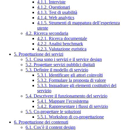
4.1.1. Interviste
4.1.2. Questionari
4.1.3. Test di usabilità
4.1.4. Web analytics
4.1.5. Strumenti di mappatura dell’esperienza
utente
4.2. Ricerca secondaria
4.2.1. Ricerca documentale
4.2.2. Analisi benchmark
4.2.3. Valutazione euristica
5. Progettazione dei servizi
5.1. Cosa sono i servizi e il service design
5.2. Progettare servizi pubblici digitali
5.3. Definire il modello di servizio
5.3.1. Identificare gli attori coinvolti
5.3.2. Formulare la proposta di valore
5.3.3. Inquadrare gli elementi costitutivi del
servizio
5.4. Descrivere il funzionamento del servizio
5.4.1. Mappare l’ecosistema
5.4.2. Rappresentare i flussi di servizio
5.5. Co-progettare le soluzioni
5.5.1. Workshop di co-progettazione
6. Progettazione dei contenuti
6.1. Cos’è il content design