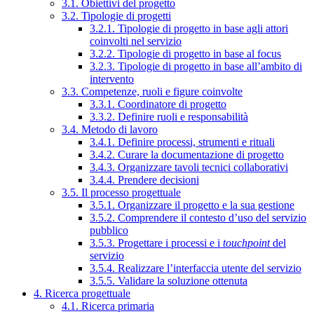
3.1. Obiettivi del progetto
3.2. Tipologie di progetti
3.2.1. Tipologie di progetto in base agli attori
coinvolti nel servizio
3.2.2. Tipologie di progetto in base al focus
3.2.3. Tipologie di progetto in base all’ambito di
intervento
3.3. Competenze, ruoli e figure coinvolte
3.3.1. Coordinatore di progetto
3.3.2. Definire ruoli e responsabilità
3.4. Metodo di lavoro
3.4.1. Definire processi, strumenti e rituali
3.4.2. Curare la documentazione di progetto
3.4.3. Organizzare tavoli tecnici collaborativi
3.4.4. Prendere decisioni
3.5. Il processo progettuale
3.5.1. Organizzare il progetto e la sua gestione
3.5.2. Comprendere il contesto d’uso del servizio
pubblico
3.5.3. Progettare i processi e i
touchpoint
del
servizio
3.5.4. Realizzare l’interfaccia utente del servizio
3.5.5. Validare la soluzione ottenuta
4. Ricerca progettuale
4.1. Ricerca primaria