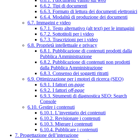
6.6.1. I documenti vanno sul web
6.6.2. Tipi di documenti
6.6.3. Formato di lettura dei documenti elettronici
6.6.4. Modalità di produzione dei documenti
6.7. Immagini e video
6.7.1. Testo alternativo (alt text) per le immagini
6.7.2. Sottotitoli per i video
6.7.3. Trascrizioni per i video
6.8. Proprietà intellettuale e privacy
6.8.1. Pubblicazione di contenuti prodotti dalla
Pubblica Amministrazione
6.8.2. Pubblicazione di contenuti non prodotti
dalla Pubblica Amministrazione
6.8.3. Consenso dei soggetti ritratti
6.9. Ottimizzazione per i motori di ricerca (SEO)
6.9.1. I fattori
on-page
6.9.2. I fattori
off-page
6.9.3. Strumenti di diagnostica SEO: Search
Console
6.10. Gestire i contenuti
6.10.1. L’inventario dei contenuti
6.10.2. Revisionare i contenuti
6.10.3. Migrare i contenuti
6.10.4. Pubblicare i contenuti
7. Progettazione dell’interazione