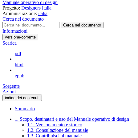
Manuale operativo di design
Progetto:
Designers Italia
Amministrazione:
italia
Cerca nel documento
Cerca nel documento
Informazioni
versione-corrente
Scarica
pdf
html
epub
Sorgente
Azioni
indice dei contenuti
Sommario
1. Scopo, destinatari e uso del Manuale operativo di design
1.1. Versionamento e storico
1.2. Consultazione del manuale
1.3. Contribuisci al manuale