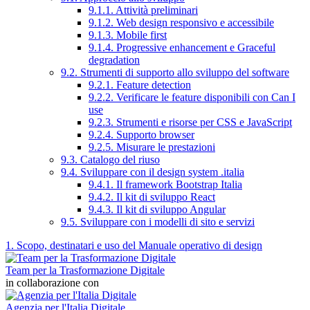
9.1.1. Attività preliminari
9.1.2. Web design responsivo e accessibile
9.1.3. Mobile first
9.1.4. Progressive enhancement e Graceful
degradation
9.2. Strumenti di supporto allo sviluppo del software
9.2.1. Feature detection
9.2.2. Verificare le feature disponibili con Can I
use
9.2.3. Strumenti e risorse per CSS e JavaScript
9.2.4. Supporto browser
9.2.5. Misurare le prestazioni
9.3. Catalogo del riuso
9.4. Sviluppare con il design system .italia
9.4.1. Il framework Bootstrap Italia
9.4.2. Il kit di sviluppo React
9.4.3. Il kit di sviluppo Angular
9.5. Sviluppare con i modelli di sito e servizi
1. Scopo, destinatari e uso del Manuale operativo di design
Team per la Trasformazione Digitale
in collaborazione con
Agenzia per l'Italia Digitale