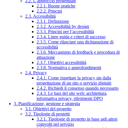
2.2. L’approccio progettuale
2.2.1. Buone pratiche
2.2.2. Principi
2.3. Accessibilità
2.3.1. Definizione
2.3.2. Accessibilità by design
2.3.3. Principi per l’accessibilità
2.3.4. Linee guida e criteri di successo
2.3.5. Come rilasciare una dichiarazione di
accessibilità
2.3.6. Meccanismo di feedback e procedura di
attuazione
2.3.7. Obiettivi accessibilità
2.3.8. Normativa e approfondimenti
2.4. Privacy
2.4.1. Come rispettare la privacy sin dalla
progettazione di un sito o servizio digitale
2.4.2. Richiedi il consenso quando necessario
2.4.3. Le basi del sito web: architettura,
informativa privacy, riferimenti DPO
3. Pianificazione, gestione e strategia
3.1. Obiettivi del progetto
3.2. Tipologie di progetti
3.2.1. Tipologie di progetto in base agli attori
coinvolti nel servizio