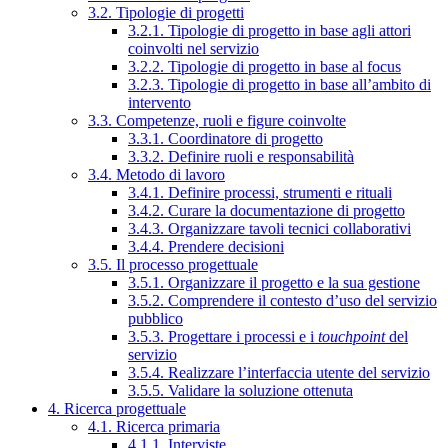
3.2. Tipologie di progetti
3.2.1. Tipologie di progetto in base agli attori
coinvolti nel servizio
3.2.2. Tipologie di progetto in base al focus
3.2.3. Tipologie di progetto in base all’ambito di
intervento
3.3. Competenze, ruoli e figure coinvolte
3.3.1. Coordinatore di progetto
3.3.2. Definire ruoli e responsabilità
3.4. Metodo di lavoro
3.4.1. Definire processi, strumenti e rituali
3.4.2. Curare la documentazione di progetto
3.4.3. Organizzare tavoli tecnici collaborativi
3.4.4. Prendere decisioni
3.5. Il processo progettuale
3.5.1. Organizzare il progetto e la sua gestione
3.5.2. Comprendere il contesto d’uso del servizio
pubblico
3.5.3. Progettare i processi e i
touchpoint
del
servizio
3.5.4. Realizzare l’interfaccia utente del servizio
3.5.5. Validare la soluzione ottenuta
4. Ricerca progettuale
4.1. Ricerca primaria
4.1.1. Interviste