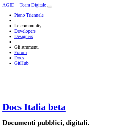
AGID
+
Team Digitale
Piano Triennale
Le community
Developers
Designers
Gli strumenti
Forum
Docs
GitHub
Docs Italia
beta
Documenti pubblici, digitali.