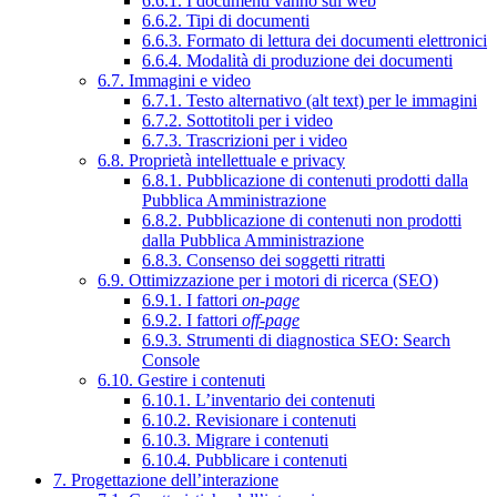
6.6.1. I documenti vanno sul web
6.6.2. Tipi di documenti
6.6.3. Formato di lettura dei documenti elettronici
6.6.4. Modalità di produzione dei documenti
6.7. Immagini e video
6.7.1. Testo alternativo (alt text) per le immagini
6.7.2. Sottotitoli per i video
6.7.3. Trascrizioni per i video
6.8. Proprietà intellettuale e privacy
6.8.1. Pubblicazione di contenuti prodotti dalla
Pubblica Amministrazione
6.8.2. Pubblicazione di contenuti non prodotti
dalla Pubblica Amministrazione
6.8.3. Consenso dei soggetti ritratti
6.9. Ottimizzazione per i motori di ricerca (SEO)
6.9.1. I fattori
on-page
6.9.2. I fattori
off-page
6.9.3. Strumenti di diagnostica SEO: Search
Console
6.10. Gestire i contenuti
6.10.1. L’inventario dei contenuti
6.10.2. Revisionare i contenuti
6.10.3. Migrare i contenuti
6.10.4. Pubblicare i contenuti
7. Progettazione dell’interazione