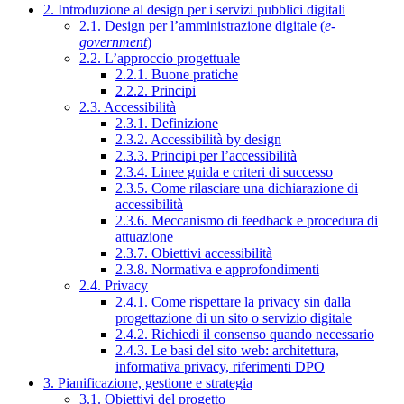
2. Introduzione al design per i servizi pubblici digitali
2.1. Design per l’amministrazione digitale (
e-
government
)
2.2. L’approccio progettuale
2.2.1. Buone pratiche
2.2.2. Principi
2.3. Accessibilità
2.3.1. Definizione
2.3.2. Accessibilità by design
2.3.3. Principi per l’accessibilità
2.3.4. Linee guida e criteri di successo
2.3.5. Come rilasciare una dichiarazione di
accessibilità
2.3.6. Meccanismo di feedback e procedura di
attuazione
2.3.7. Obiettivi accessibilità
2.3.8. Normativa e approfondimenti
2.4. Privacy
2.4.1. Come rispettare la privacy sin dalla
progettazione di un sito o servizio digitale
2.4.2. Richiedi il consenso quando necessario
2.4.3. Le basi del sito web: architettura,
informativa privacy, riferimenti DPO
3. Pianificazione, gestione e strategia
3.1. Obiettivi del progetto