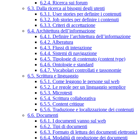
6.2.4. Ricerca sui forum
6.3. Dalla ricerca ai bisogni degli utenti
6.3.1. User stories per definire i contenuti
6.3.2. Job stories per definire i contenuti
6.3.3. Criteri di accettazione
6.4. Architettura dell’informazione
6.4.1. Definire l’architettura dell’informazione
6.4.2. Alberatura
6.4.3. Flussi di interazione
6.4.4. Sistemi di navigazione
6.4.5. Tipologie di contenuto (content type)
6.4.6. Ontologie e standard
6.4.7. Vocabolari controllati e tassonomie
6.5. Scrittura e linguaggio
6.5.1. Come leggono le persone sul web
6.5.2. Le regole per un linguaggio semplice
6.5.3. Microtesti
6.5.4. Scrittura collaborativa
6.5.5. Content critique
6.5.6. Traduzione e localizzazione dei contenuti
6.6. Documenti
6.6.1. I documenti vanno sul web
6.6.2. Tipi di documenti
6.6.3. Formato di lettura dei documenti elettronici
6.6.4. Modalità di produzione dei documenti