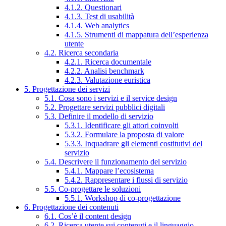
4.1.2. Questionari
4.1.3. Test di usabilità
4.1.4. Web analytics
4.1.5. Strumenti di mappatura dell’esperienza
utente
4.2. Ricerca secondaria
4.2.1. Ricerca documentale
4.2.2. Analisi benchmark
4.2.3. Valutazione euristica
5. Progettazione dei servizi
5.1. Cosa sono i servizi e il service design
5.2. Progettare servizi pubblici digitali
5.3. Definire il modello di servizio
5.3.1. Identificare gli attori coinvolti
5.3.2. Formulare la proposta di valore
5.3.3. Inquadrare gli elementi costitutivi del
servizio
5.4. Descrivere il funzionamento del servizio
5.4.1. Mappare l’ecosistema
5.4.2. Rappresentare i flussi di servizio
5.5. Co-progettare le soluzioni
5.5.1. Workshop di co-progettazione
6. Progettazione dei contenuti
6.1. Cos’è il content design
6.2. Ricerca utente sui contenuti e il linguaggio