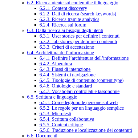
6.2. Ricerca utente sui contenuti e il linguaggio
6.2.1. Content discovery
6.2.2. Dati di ricerca (search keywords)
6.2.3. Ricerca tramite analytics
6.2.4. Ricerca sui forum
6.3. Dalla ricerca ai bisogni degli utenti
6.3.1. User stories per definire i contenuti
6.3.2. Job stories per definire i contenuti
6.3.3. Criteri di accettazione
6.4. Architettura dell’informazione
6.4.1. Definire l’architettura dell’informazione
6.4.2. Alberatura
6.4.3. Flussi di interazione
6.4.4. Sistemi di navigazione
6.4.5. Tipologie di contenuto (content type)
6.4.6. Ontologie e standard
6.4.7. Vocabolari controllati e tassonomie
6.5. Scrittura e linguaggio
6.5.1. Come leggono le persone sul web
6.5.2. Le regole per un linguaggio semplice
6.5.3. Microtesti
6.5.4. Scrittura collaborativa
6.5.5. Content critique
6.5.6. Traduzione e localizzazione dei contenuti
6.6. Documenti