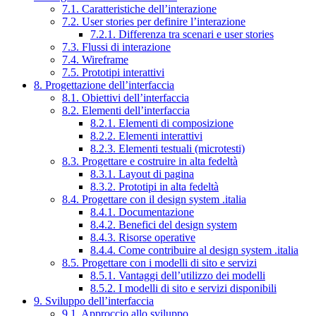
7.1. Caratteristiche dell’interazione
7.2. User stories per definire l’interazione
7.2.1. Differenza tra scenari e user stories
7.3. Flussi di interazione
7.4. Wireframe
7.5. Prototipi interattivi
8. Progettazione dell’interfaccia
8.1. Obiettivi dell’interfaccia
8.2. Elementi dell’interfaccia
8.2.1. Elementi di composizione
8.2.2. Elementi interattivi
8.2.3. Elementi testuali (microtesti)
8.3. Progettare e costruire in alta fedeltà
8.3.1. Layout di pagina
8.3.2. Prototipi in alta fedeltà
8.4. Progettare con il design system .italia
8.4.1. Documentazione
8.4.2. Benefici del design system
8.4.3. Risorse operative
8.4.4. Come contribuire al design system .italia
8.5. Progettare con i modelli di sito e servizi
8.5.1. Vantaggi dell’utilizzo dei modelli
8.5.2. I modelli di sito e servizi disponibili
9. Sviluppo dell’interfaccia
9.1. Approccio allo sviluppo