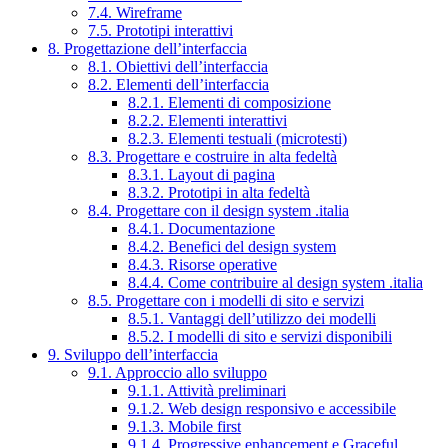
7.4. Wireframe
7.5. Prototipi interattivi
8. Progettazione dell’interfaccia
8.1. Obiettivi dell’interfaccia
8.2. Elementi dell’interfaccia
8.2.1. Elementi di composizione
8.2.2. Elementi interattivi
8.2.3. Elementi testuali (microtesti)
8.3. Progettare e costruire in alta fedeltà
8.3.1. Layout di pagina
8.3.2. Prototipi in alta fedeltà
8.4. Progettare con il design system .italia
8.4.1. Documentazione
8.4.2. Benefici del design system
8.4.3. Risorse operative
8.4.4. Come contribuire al design system .italia
8.5. Progettare con i modelli di sito e servizi
8.5.1. Vantaggi dell’utilizzo dei modelli
8.5.2. I modelli di sito e servizi disponibili
9. Sviluppo dell’interfaccia
9.1. Approccio allo sviluppo
9.1.1. Attività preliminari
9.1.2. Web design responsivo e accessibile
9.1.3. Mobile first
9.1.4. Progressive enhancement e Graceful