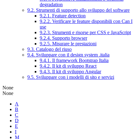
degradation
9.2. Strumenti di supporto allo sviluppo del software
9.2.1. Feature detection
9.2.2. Verificare le feature disponibili con Can I
use
9.2.3. Strumenti e risorse per CSS e JavaScript
9.2.4. Supporto browser
9.2.5. Misurare le prestazioni
9.3. Catalogo del riuso
9.4. Sviluppare con il design system .italia
9.4.1. Il framework Bootstrap Italia
9.4.2. Il kit di sviluppo React
9.4.3. Il kit di sviluppo Angular
9.5. Sviluppare con i modelli di sito e servizi
None
None
A
B
C
D
E
I
M