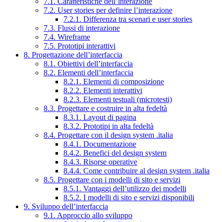
7.1. Caratteristiche dell’interazione
7.2. User stories per definire l’interazione
7.2.1. Differenza tra scenari e user stories
7.3. Flussi di interazione
7.4. Wireframe
7.5. Prototipi interattivi
8. Progettazione dell’interfaccia
8.1. Obiettivi dell’interfaccia
8.2. Elementi dell’interfaccia
8.2.1. Elementi di composizione
8.2.2. Elementi interattivi
8.2.3. Elementi testuali (microtesti)
8.3. Progettare e costruire in alta fedeltà
8.3.1. Layout di pagina
8.3.2. Prototipi in alta fedeltà
8.4. Progettare con il design system .italia
8.4.1. Documentazione
8.4.2. Benefici del design system
8.4.3. Risorse operative
8.4.4. Come contribuire al design system .italia
8.5. Progettare con i modelli di sito e servizi
8.5.1. Vantaggi dell’utilizzo dei modelli
8.5.2. I modelli di sito e servizi disponibili
9. Sviluppo dell’interfaccia
9.1. Approccio allo sviluppo