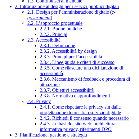
1.3. Contribuisci al manuale
2. Introduzione al design per i servizi pubblici digitali
2.1. Design per l’amministrazione digitale (
e-
government
)
2.2. L’approccio progettuale
2.2.1. Buone pratiche
2.2.2. Principi
2.3. Accessibilità
2.3.1. Definizione
2.3.2. Accessibilità by design
2.3.3. Principi per l’accessibilità
2.3.4. Linee guida e criteri di successo
2.3.5. Come rilasciare una dichiarazione di
accessibilità
2.3.6. Meccanismo di feedback e procedura di
attuazione
2.3.7. Obiettivi accessibilità
2.3.8. Normativa e approfondimenti
2.4. Privacy
2.4.1. Come rispettare la privacy sin dalla
progettazione di un sito o servizio digitale
2.4.2. Richiedi il consenso quando necessario
2.4.3. Le basi del sito web: architettura,
informativa privacy, riferimenti DPO
3. Pianificazione, gestione e strategia