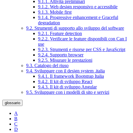
9.1.1. Attività preliminari
9.1.2. Web design responsivo e accessibile
9.1.3. Mobile first
9.1.4. Progressive enhancement e Graceful
degradation
9.2. Strumenti di supporto allo sviluppo del software
9.2.1. Feature detection
9.2.2. Verificare le feature disponibili con Can I
use
9.2.3. Strumenti e risorse per CSS e JavaScript
9.2.4. Supporto browser
9.2.5. Misurare le prestazioni
9.3. Catalogo del riuso
9.4. Sviluppare con il design system .italia
9.4.1. Il framework Bootstrap Italia
9.4.2. Il kit di sviluppo React
9.4.3. Il kit di sviluppo Angular
9.5. Sviluppare con i modelli di sito e servizi
glossario
A
B
C
D