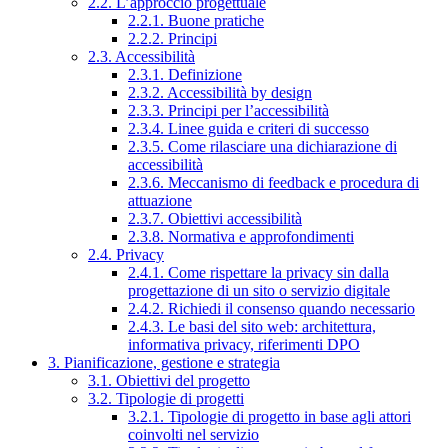
2.2. L’approccio progettuale
2.2.1. Buone pratiche
2.2.2. Principi
2.3. Accessibilità
2.3.1. Definizione
2.3.2. Accessibilità by design
2.3.3. Principi per l’accessibilità
2.3.4. Linee guida e criteri di successo
2.3.5. Come rilasciare una dichiarazione di
accessibilità
2.3.6. Meccanismo di feedback e procedura di
attuazione
2.3.7. Obiettivi accessibilità
2.3.8. Normativa e approfondimenti
2.4. Privacy
2.4.1. Come rispettare la privacy sin dalla
progettazione di un sito o servizio digitale
2.4.2. Richiedi il consenso quando necessario
2.4.3. Le basi del sito web: architettura,
informativa privacy, riferimenti DPO
3. Pianificazione, gestione e strategia
3.1. Obiettivi del progetto
3.2. Tipologie di progetti
3.2.1. Tipologie di progetto in base agli attori
coinvolti nel servizio