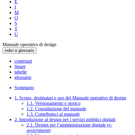
E
I
M
O
S
T
U
Manuale operativo di design
indici e glossario
contenuti
figure
tabelle
glossario
Sommario
1. Scopo, destinatari e uso del Manuale operativo di design
1.1. Versionamento e storico
1.2. Consultazione del manuale
1.3. Contribuisci al manuale
2. Introduzione al design per i servizi pubblici digitali
2.1. Design per l’amministrazione digitale (
e-
government
)