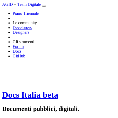
AGID
+
Team Digitale
Piano Triennale
Le community
Developers
Designers
Gli strumenti
Forum
Docs
GitHub
Docs Italia
beta
Documenti pubblici, digitali.