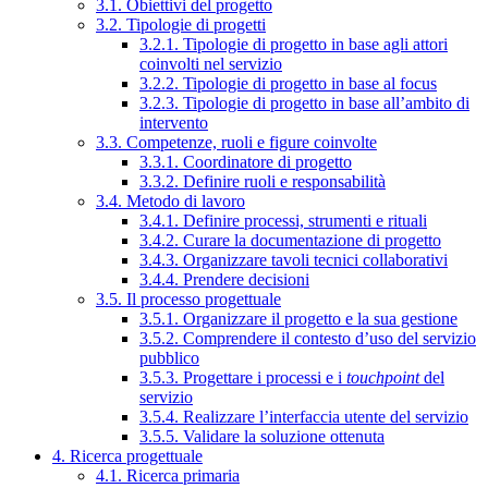
3.1. Obiettivi del progetto
3.2. Tipologie di progetti
3.2.1. Tipologie di progetto in base agli attori
coinvolti nel servizio
3.2.2. Tipologie di progetto in base al focus
3.2.3. Tipologie di progetto in base all’ambito di
intervento
3.3. Competenze, ruoli e figure coinvolte
3.3.1. Coordinatore di progetto
3.3.2. Definire ruoli e responsabilità
3.4. Metodo di lavoro
3.4.1. Definire processi, strumenti e rituali
3.4.2. Curare la documentazione di progetto
3.4.3. Organizzare tavoli tecnici collaborativi
3.4.4. Prendere decisioni
3.5. Il processo progettuale
3.5.1. Organizzare il progetto e la sua gestione
3.5.2. Comprendere il contesto d’uso del servizio
pubblico
3.5.3. Progettare i processi e i
touchpoint
del
servizio
3.5.4. Realizzare l’interfaccia utente del servizio
3.5.5. Validare la soluzione ottenuta
4. Ricerca progettuale
4.1. Ricerca primaria