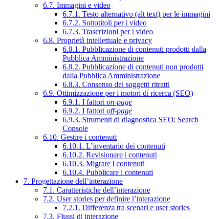
6.7. Immagini e video
6.7.1. Testo alternativo (alt text) per le immagini
6.7.2. Sottotitoli per i video
6.7.3. Trascrizioni per i video
6.8. Proprietà intellettuale e privacy
6.8.1. Pubblicazione di contenuti prodotti dalla
Pubblica Amministrazione
6.8.2. Pubblicazione di contenuti non prodotti
dalla Pubblica Amministrazione
6.8.3. Consenso dei soggetti ritratti
6.9. Ottimizzazione per i motori di ricerca (SEO)
6.9.1. I fattori
on-page
6.9.2. I fattori
off-page
6.9.3. Strumenti di diagnostica SEO: Search
Console
6.10. Gestire i contenuti
6.10.1. L’inventario dei contenuti
6.10.2. Revisionare i contenuti
6.10.3. Migrare i contenuti
6.10.4. Pubblicare i contenuti
7. Progettazione dell’interazione
7.1. Caratteristiche dell’interazione
7.2. User stories per definire l’interazione
7.2.1. Differenza tra scenari e user stories
7.3. Flussi di interazione