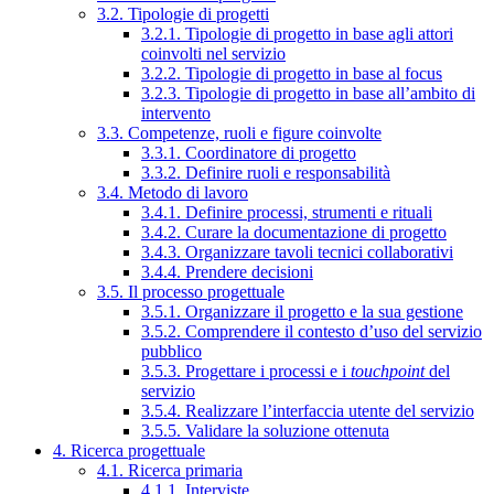
3.2. Tipologie di progetti
3.2.1. Tipologie di progetto in base agli attori
coinvolti nel servizio
3.2.2. Tipologie di progetto in base al focus
3.2.3. Tipologie di progetto in base all’ambito di
intervento
3.3. Competenze, ruoli e figure coinvolte
3.3.1. Coordinatore di progetto
3.3.2. Definire ruoli e responsabilità
3.4. Metodo di lavoro
3.4.1. Definire processi, strumenti e rituali
3.4.2. Curare la documentazione di progetto
3.4.3. Organizzare tavoli tecnici collaborativi
3.4.4. Prendere decisioni
3.5. Il processo progettuale
3.5.1. Organizzare il progetto e la sua gestione
3.5.2. Comprendere il contesto d’uso del servizio
pubblico
3.5.3. Progettare i processi e i
touchpoint
del
servizio
3.5.4. Realizzare l’interfaccia utente del servizio
3.5.5. Validare la soluzione ottenuta
4. Ricerca progettuale
4.1. Ricerca primaria
4.1.1. Interviste