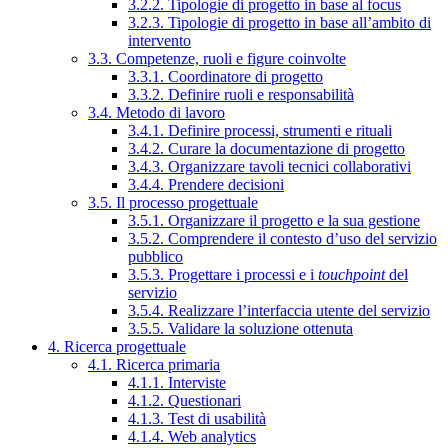
3.2.2. Tipologie di progetto in base al focus
3.2.3. Tipologie di progetto in base all’ambito di
intervento
3.3. Competenze, ruoli e figure coinvolte
3.3.1. Coordinatore di progetto
3.3.2. Definire ruoli e responsabilità
3.4. Metodo di lavoro
3.4.1. Definire processi, strumenti e rituali
3.4.2. Curare la documentazione di progetto
3.4.3. Organizzare tavoli tecnici collaborativi
3.4.4. Prendere decisioni
3.5. Il processo progettuale
3.5.1. Organizzare il progetto e la sua gestione
3.5.2. Comprendere il contesto d’uso del servizio
pubblico
3.5.3. Progettare i processi e i
touchpoint
del
servizio
3.5.4. Realizzare l’interfaccia utente del servizio
3.5.5. Validare la soluzione ottenuta
4. Ricerca progettuale
4.1. Ricerca primaria
4.1.1. Interviste
4.1.2. Questionari
4.1.3. Test di usabilità
4.1.4. Web analytics