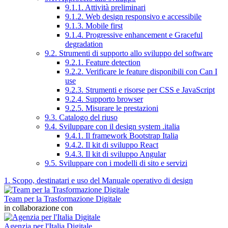
9.1.1. Attività preliminari
9.1.2. Web design responsivo e accessibile
9.1.3. Mobile first
9.1.4. Progressive enhancement e Graceful
degradation
9.2. Strumenti di supporto allo sviluppo del software
9.2.1. Feature detection
9.2.2. Verificare le feature disponibili con Can I
use
9.2.3. Strumenti e risorse per CSS e JavaScript
9.2.4. Supporto browser
9.2.5. Misurare le prestazioni
9.3. Catalogo del riuso
9.4. Sviluppare con il design system .italia
9.4.1. Il framework Bootstrap Italia
9.4.2. Il kit di sviluppo React
9.4.3. Il kit di sviluppo Angular
9.5. Sviluppare con i modelli di sito e servizi
1. Scopo, destinatari e uso del Manuale operativo di design
Team per la Trasformazione Digitale
in collaborazione con
Agenzia per l'Italia Digitale