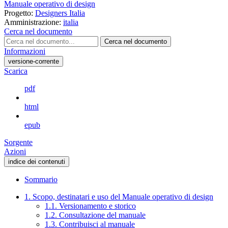
Manuale operativo di design
Progetto:
Designers Italia
Amministrazione:
italia
Cerca nel documento
Cerca nel documento
Informazioni
versione-corrente
Scarica
pdf
html
epub
Sorgente
Azioni
indice dei contenuti
Sommario
1. Scopo, destinatari e uso del Manuale operativo di design
1.1. Versionamento e storico
1.2. Consultazione del manuale
1.3. Contribuisci al manuale