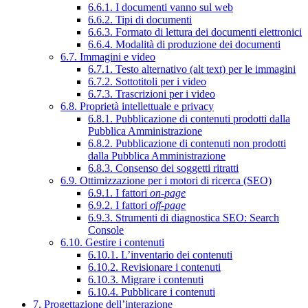
6.6.1. I documenti vanno sul web
6.6.2. Tipi di documenti
6.6.3. Formato di lettura dei documenti elettronici
6.6.4. Modalità di produzione dei documenti
6.7. Immagini e video
6.7.1. Testo alternativo (alt text) per le immagini
6.7.2. Sottotitoli per i video
6.7.3. Trascrizioni per i video
6.8. Proprietà intellettuale e privacy
6.8.1. Pubblicazione di contenuti prodotti dalla
Pubblica Amministrazione
6.8.2. Pubblicazione di contenuti non prodotti
dalla Pubblica Amministrazione
6.8.3. Consenso dei soggetti ritratti
6.9. Ottimizzazione per i motori di ricerca (SEO)
6.9.1. I fattori
on-page
6.9.2. I fattori
off-page
6.9.3. Strumenti di diagnostica SEO: Search
Console
6.10. Gestire i contenuti
6.10.1. L’inventario dei contenuti
6.10.2. Revisionare i contenuti
6.10.3. Migrare i contenuti
6.10.4. Pubblicare i contenuti
7. Progettazione dell’interazione