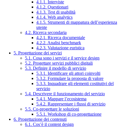
4.1.1. Interviste
4.1.2. Questionari
4.1.3. Test di usabilità
4.1.4. Web analytics
4.1.5. Strumenti di mappatura dell’esperienza
utente
4.2. Ricerca secondaria
4.2.1. Ricerca documentale
4.2.2. Analisi benchmark
4.2.3. Valutazione euristica
5. Progettazione dei servizi
5.1. Cosa sono i servizi e il service design
5.2. Progettare servizi pubblici digitali
5.3. Definire il modello di servizio
5.3.1. Identificare gli attori coinvolti
5.3.2. Formulare la proposta di valore
5.3.3. Inquadrare gli elementi costitutivi del
servizio
5.4. Descrivere il funzionamento del servizio
5.4.1. Mappare l’ecosistema
5.4.2. Rappresentare i flussi di servizio
5.5. Co-progettare le soluzioni
5.5.1. Workshop di co-progettazione
6. Progettazione dei contenuti
6.1. Cos’è il content design