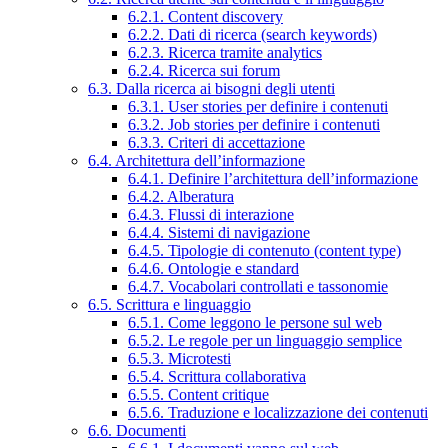
6.2.1. Content discovery
6.2.2. Dati di ricerca (search keywords)
6.2.3. Ricerca tramite analytics
6.2.4. Ricerca sui forum
6.3. Dalla ricerca ai bisogni degli utenti
6.3.1. User stories per definire i contenuti
6.3.2. Job stories per definire i contenuti
6.3.3. Criteri di accettazione
6.4. Architettura dell’informazione
6.4.1. Definire l’architettura dell’informazione
6.4.2. Alberatura
6.4.3. Flussi di interazione
6.4.4. Sistemi di navigazione
6.4.5. Tipologie di contenuto (content type)
6.4.6. Ontologie e standard
6.4.7. Vocabolari controllati e tassonomie
6.5. Scrittura e linguaggio
6.5.1. Come leggono le persone sul web
6.5.2. Le regole per un linguaggio semplice
6.5.3. Microtesti
6.5.4. Scrittura collaborativa
6.5.5. Content critique
6.5.6. Traduzione e localizzazione dei contenuti
6.6. Documenti