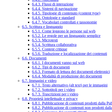
6.4.3. Flussi di interazione
6.4.4. Sistemi di navigazione
6.4.5. Tipologie di contenuto (content type)
6.4.6. Ontologie e standard
6.4.7. Vocabolari controllati e tassonomie
6.5. Scrittura e linguaggio
6.5.1. Come leggono le persone sul web
6.5.2. Le regole per un linguaggio semplice
6.5.3. Microtesti
6.5.4. Scrittura collaborativa
6.5.5. Content critique
6.5.6. Traduzione e localizzazione dei contenuti
6.6. Documenti
6.6.1. I documenti vanno sul web
6.6.2. Tipi di documenti
6.6.3. Formato di lettura dei documenti elettronici
6.6.4. Modalità di produzione dei documenti
6.7. Immagini e video
6.7.1. Testo alternativo (alt text) per le immagini
6.7.2. Sottotitoli per i video
6.7.3. Trascrizioni per i video
6.8. Proprietà intellettuale e privacy
6.8.1. Pubblicazione di contenuti prodotti dalla P
6.8.2. Pubblicazione di contenuti non prodotti dal