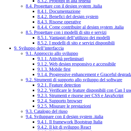
8.3.2. Prototipi in alta fedeltà
8.4. Progettare con il design system .italia
8.4.1. Documentazione
8.4.2. Benefici del design system
8.4.3. Risorse operative
8.4.4. Come contribuire al design system .italia
8.5. Progettare con i modelli di sito e servizi
8.5.1. Vantaggi dell’utilizzo dei modelli
8.5.2. I modelli di sito e servizi disponibili
9. Sviluppo dell’interfaccia
9.1. Approccio allo sviluppo
9.1.1. Attività preliminari
9.1.2. Web design responsivo e accessibile
9.1.3. Mobile first
9.1.4. Progressive enhancement e Graceful degrad
9.2. Strumenti di supporto allo sviluppo del software
9.2.1. Feature detection
9.2.2. Verificare le feature disponibili con Can I us
9.2.3. Strumenti e risorse per CSS e JavaScript
9.2.4. Supporto browser
9.2.5. Misurare le prestazioni
9.3. Catalogo del riuso
9.4. Sviluppare con il design system .italia
9.4.1. Il framework Bootstrap Italia
9.4.2. Il kit di sviluppo React