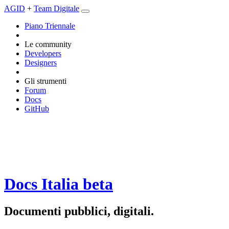
AGID
+
Team Digitale
Piano Triennale
Le community
Developers
Designers
Gli strumenti
Forum
Docs
GitHub
Docs Italia
beta
Documenti pubblici, digitali.