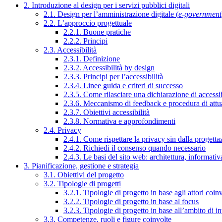
2. Introduzione al design per i servizi pubblici digitali
2.1. Design per l’amministrazione digitale (
e-government
2.2. L’approccio progettuale
2.2.1. Buone pratiche
2.2.2. Principi
2.3. Accessibilità
2.3.1. Definizione
2.3.2. Accessibilità by design
2.3.3. Principi per l’accessibilità
2.3.4. Linee guida e criteri di successo
2.3.5. Come rilasciare una dichiarazione di accessib
2.3.6. Meccanismo di feedback e procedura di attu
2.3.7. Obiettivi accessibilità
2.3.8. Normativa e approfondimenti
2.4. Privacy
2.4.1. Come rispettare la privacy sin dalla progettaz
2.4.2. Richiedi il consenso quando necessario
2.4.3. Le basi del sito web: architettura, informati
3. Pianificazione, gestione e strategia
3.1. Obiettivi del progetto
3.2. Tipologie di progetti
3.2.1. Tipologie di progetto in base agli attori coinv
3.2.2. Tipologie di progetto in base al focus
3.2.3. Tipologie di progetto in base all’ambito di i
3.3. Competenze, ruoli e figure coinvolte