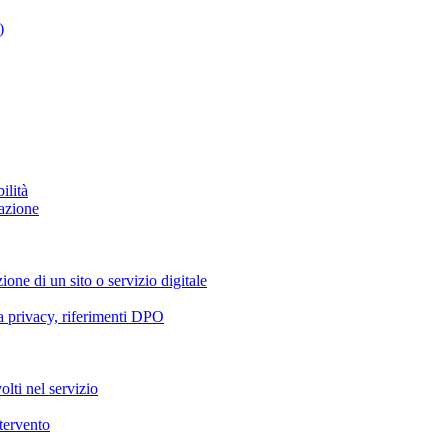
)
ilità
azione
ione di un sito o servizio digitale
va privacy, riferimenti DPO
olti nel servizio
ntervento