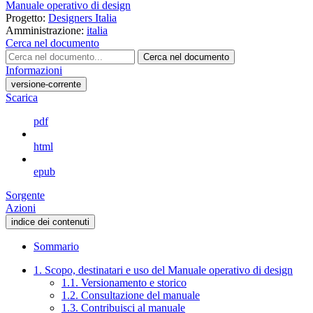
Manuale operativo di design
Progetto:
Designers Italia
Amministrazione:
italia
Cerca nel documento
Cerca nel documento
Informazioni
versione-corrente
Scarica
pdf
html
epub
Sorgente
Azioni
indice dei contenuti
Sommario
1. Scopo, destinatari e uso del Manuale operativo di design
1.1. Versionamento e storico
1.2. Consultazione del manuale
1.3. Contribuisci al manuale