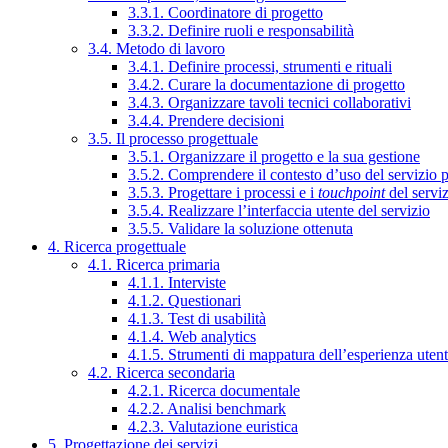
3.3.1. Coordinatore di progetto
3.3.2. Definire ruoli e responsabilità
3.4. Metodo di lavoro
3.4.1. Definire processi, strumenti e rituali
3.4.2. Curare la documentazione di progetto
3.4.3. Organizzare tavoli tecnici collaborativi
3.4.4. Prendere decisioni
3.5. Il processo progettuale
3.5.1. Organizzare il progetto e la sua gestione
3.5.2. Comprendere il contesto d’uso del servizio 
3.5.3. Progettare i processi e i
touchpoint
del servi
3.5.4. Realizzare l’interfaccia utente del servizio
3.5.5. Validare la soluzione ottenuta
4. Ricerca progettuale
4.1. Ricerca primaria
4.1.1. Interviste
4.1.2. Questionari
4.1.3. Test di usabilità
4.1.4. Web analytics
4.1.5. Strumenti di mappatura dell’esperienza uten
4.2. Ricerca secondaria
4.2.1. Ricerca documentale
4.2.2. Analisi benchmark
4.2.3. Valutazione euristica
5. Progettazione dei servizi