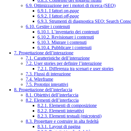
6.8.3. Consenso dei soggetti ritratti
6.9. Ottimizzazione per i motori di ricerca (SEO)
6.9.1. I fattori
on-page
6.9.2. I fattori
off-page
6.9.3. Strumenti di diagnostica SEO: Search Cons
6.10. Gestire i contenuti
6.10.1. L’inventario dei contenuti
6.10.2. Revisionare i contenuti
6.10.3. Migrare i contenuti
6.10.4. Pubblicare i contenuti
7. Progettazione dell’interazione
7.1. Caratteristiche dell’interazione
7.2. User stories per definire l’interazione
7.2.1. Differenza tra scenari e user stories
7.3. Flussi di interazione
7.4. Wireframe
7.5. Prototipi interattivi
8. Progettazione dell’interfaccia
8.1. Obiettivi dell’interfaccia
8.2. Elementi dell’interfaccia
8.2.1. Elementi di composizione
8.2.2. Elementi interattivi
8.2.3. Elementi testuali (microtesti)
8.3. Progettare e costruire in alta fedeltà
8.3.1. Layout di pagina