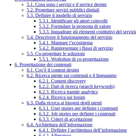
5.1. Cosa sono i servizi e il service design
5.2. Progettare servizi pubblici digitali
5.3. Definire il modello di servizio
5.3.1. Identificare gli attori coinvolti
5.3.2. Formulare la proposta di valore
5.3.3. Inquadrare gli elementi costitutivi del serviz
5.4. Descrivere il funzionamento del servizio
5.4.1. Mappare l’ecosistema
5.4.2. Rappresentare i flussi di servizio
5.5. Co-progettare le soluzioni
5.5.1. Workshop di co-progettazione
6. Progettazione dei contenuti
6.1. Cos’è il content design
6.2. Ricerca utente sui contenuti e il linguaggio
6.2.1. Content discovery
6.2.2. Dati di ricerca (search keywords)
6.2.3. Ricerca tramite analytics
6.2.4. Ricerca sui forum
6.3. Dalla ricerca ai bisogni degli utenti
6.3.1. User stories per definire i contenuti
6.3.2. Job stories per definire i contenuti
6.3.3. Criteri di accettazione
6.4. Architettura dell’informazione
6.4.1. Definire l’architettura dell’informazione
6.4.2. Alberatura