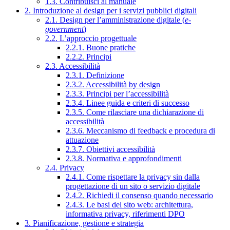
1.3. Contribuisci al manuale
2. Introduzione al design per i servizi pubblici digitali
2.1. Design per l’amministrazione digitale (
e-
government
)
2.2. L’approccio progettuale
2.2.1. Buone pratiche
2.2.2. Principi
2.3. Accessibilità
2.3.1. Definizione
2.3.2. Accessibilità by design
2.3.3. Principi per l’accessibilità
2.3.4. Linee guida e criteri di successo
2.3.5. Come rilasciare una dichiarazione di
accessibilità
2.3.6. Meccanismo di feedback e procedura di
attuazione
2.3.7. Obiettivi accessibilità
2.3.8. Normativa e approfondimenti
2.4. Privacy
2.4.1. Come rispettare la privacy sin dalla
progettazione di un sito o servizio digitale
2.4.2. Richiedi il consenso quando necessario
2.4.3. Le basi del sito web: architettura,
informativa privacy, riferimenti DPO
3. Pianificazione, gestione e strategia