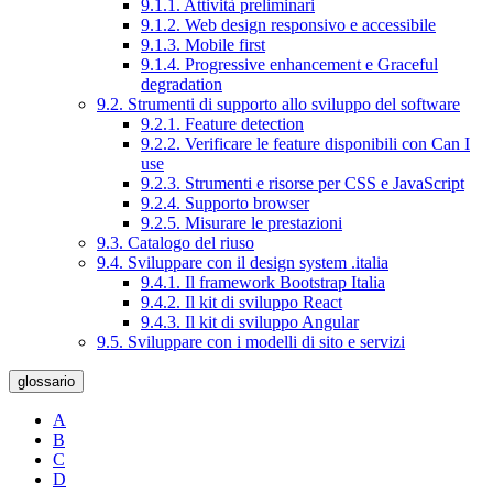
9.1.1. Attività preliminari
9.1.2. Web design responsivo e accessibile
9.1.3. Mobile first
9.1.4. Progressive enhancement e Graceful
degradation
9.2. Strumenti di supporto allo sviluppo del software
9.2.1. Feature detection
9.2.2. Verificare le feature disponibili con Can I
use
9.2.3. Strumenti e risorse per CSS e JavaScript
9.2.4. Supporto browser
9.2.5. Misurare le prestazioni
9.3. Catalogo del riuso
9.4. Sviluppare con il design system .italia
9.4.1. Il framework Bootstrap Italia
9.4.2. Il kit di sviluppo React
9.4.3. Il kit di sviluppo Angular
9.5. Sviluppare con i modelli di sito e servizi
glossario
A
B
C
D