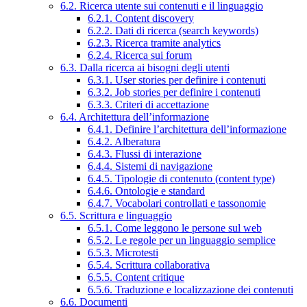
6.2. Ricerca utente sui contenuti e il linguaggio
6.2.1. Content discovery
6.2.2. Dati di ricerca (search keywords)
6.2.3. Ricerca tramite analytics
6.2.4. Ricerca sui forum
6.3. Dalla ricerca ai bisogni degli utenti
6.3.1. User stories per definire i contenuti
6.3.2. Job stories per definire i contenuti
6.3.3. Criteri di accettazione
6.4. Architettura dell’informazione
6.4.1. Definire l’architettura dell’informazione
6.4.2. Alberatura
6.4.3. Flussi di interazione
6.4.4. Sistemi di navigazione
6.4.5. Tipologie di contenuto (content type)
6.4.6. Ontologie e standard
6.4.7. Vocabolari controllati e tassonomie
6.5. Scrittura e linguaggio
6.5.1. Come leggono le persone sul web
6.5.2. Le regole per un linguaggio semplice
6.5.3. Microtesti
6.5.4. Scrittura collaborativa
6.5.5. Content critique
6.5.6. Traduzione e localizzazione dei contenuti
6.6. Documenti