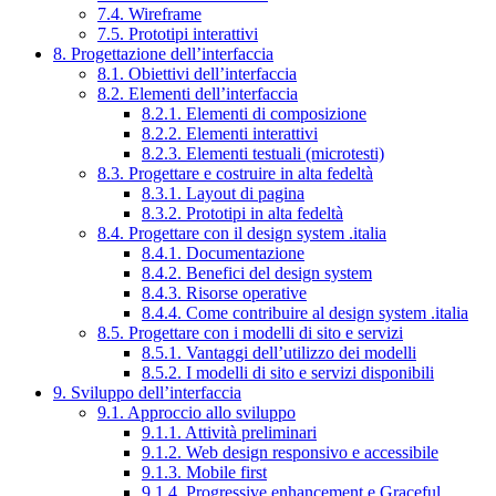
7.4. Wireframe
7.5. Prototipi interattivi
8. Progettazione dell’interfaccia
8.1. Obiettivi dell’interfaccia
8.2. Elementi dell’interfaccia
8.2.1. Elementi di composizione
8.2.2. Elementi interattivi
8.2.3. Elementi testuali (microtesti)
8.3. Progettare e costruire in alta fedeltà
8.3.1. Layout di pagina
8.3.2. Prototipi in alta fedeltà
8.4. Progettare con il design system .italia
8.4.1. Documentazione
8.4.2. Benefici del design system
8.4.3. Risorse operative
8.4.4. Come contribuire al design system .italia
8.5. Progettare con i modelli di sito e servizi
8.5.1. Vantaggi dell’utilizzo dei modelli
8.5.2. I modelli di sito e servizi disponibili
9. Sviluppo dell’interfaccia
9.1. Approccio allo sviluppo
9.1.1. Attività preliminari
9.1.2. Web design responsivo e accessibile
9.1.3. Mobile first
9.1.4. Progressive enhancement e Graceful