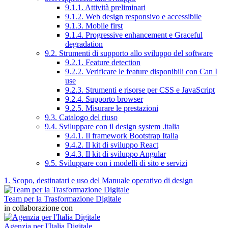
9.1.1. Attività preliminari
9.1.2. Web design responsivo e accessibile
9.1.3. Mobile first
9.1.4. Progressive enhancement e Graceful
degradation
9.2. Strumenti di supporto allo sviluppo del software
9.2.1. Feature detection
9.2.2. Verificare le feature disponibili con Can I
use
9.2.3. Strumenti e risorse per CSS e JavaScript
9.2.4. Supporto browser
9.2.5. Misurare le prestazioni
9.3. Catalogo del riuso
9.4. Sviluppare con il design system .italia
9.4.1. Il framework Bootstrap Italia
9.4.2. Il kit di sviluppo React
9.4.3. Il kit di sviluppo Angular
9.5. Sviluppare con i modelli di sito e servizi
1. Scopo, destinatari e uso del Manuale operativo di design
Team per la Trasformazione Digitale
in collaborazione con
Agenzia per l'Italia Digitale