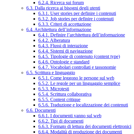
6.2.4. Ricerca sui forum
6.3. Dalla ricerca ai bisogni degli utenti
6.3.1. User stories per definire i contenuti
6.3.2. Job stories per definire i contenuti
6.3.3. Criteri di accettazione
6.4. Architettura dell’informazione
6.4.1. Definire l’architettura dell’informazione
6.4.2. Alberatura
6.4.3. Flussi di interazione
6.4.4. Sistemi di navigazione
6.4.5. Tipologie di contenuto (content type)
6.4.6. Ontologie e standard
6.4.7. Vocabolari controllati e tassonomie
6.5. Scrittura e linguaggio
6.5.1. Come leggono le persone sul web
6.5.2. Le regole per un linguaggio semplice
6.5.3. Microtesti
6.5.4. Scrittura collaborativa
6.5.5. Content critique
6.5.6. Traduzione e localizzazione dei contenuti
6.6. Documenti
6.6.1. I documenti vanno sul web
6.6.2. Tipi di documenti
6.6.3. Formato di lettura dei documenti elettronici
6.6.4. Modalità di produzione dei documenti