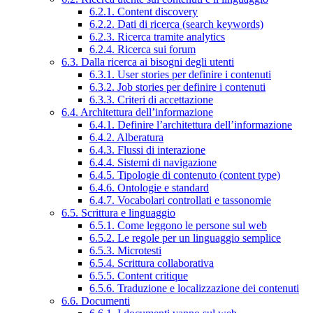
6.2.1. Content discovery
6.2.2. Dati di ricerca (search keywords)
6.2.3. Ricerca tramite analytics
6.2.4. Ricerca sui forum
6.3. Dalla ricerca ai bisogni degli utenti
6.3.1. User stories per definire i contenuti
6.3.2. Job stories per definire i contenuti
6.3.3. Criteri di accettazione
6.4. Architettura dell’informazione
6.4.1. Definire l’architettura dell’informazione
6.4.2. Alberatura
6.4.3. Flussi di interazione
6.4.4. Sistemi di navigazione
6.4.5. Tipologie di contenuto (content type)
6.4.6. Ontologie e standard
6.4.7. Vocabolari controllati e tassonomie
6.5. Scrittura e linguaggio
6.5.1. Come leggono le persone sul web
6.5.2. Le regole per un linguaggio semplice
6.5.3. Microtesti
6.5.4. Scrittura collaborativa
6.5.5. Content critique
6.5.6. Traduzione e localizzazione dei contenuti
6.6. Documenti