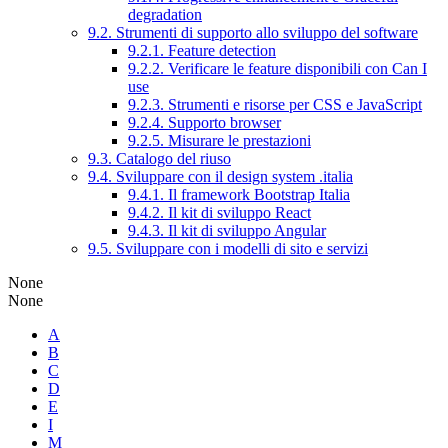
degradation
9.2. Strumenti di supporto allo sviluppo del software
9.2.1. Feature detection
9.2.2. Verificare le feature disponibili con Can I
use
9.2.3. Strumenti e risorse per CSS e JavaScript
9.2.4. Supporto browser
9.2.5. Misurare le prestazioni
9.3. Catalogo del riuso
9.4. Sviluppare con il design system .italia
9.4.1. Il framework Bootstrap Italia
9.4.2. Il kit di sviluppo React
9.4.3. Il kit di sviluppo Angular
9.5. Sviluppare con i modelli di sito e servizi
None
None
A
B
C
D
E
I
M