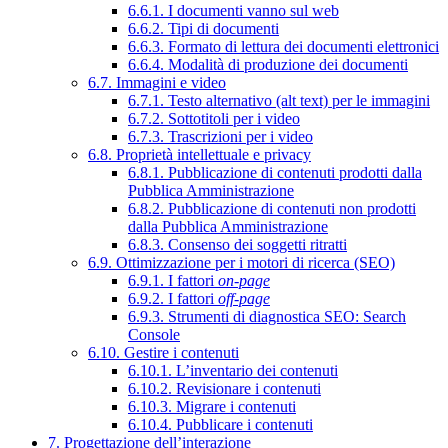
6.6.1. I documenti vanno sul web
6.6.2. Tipi di documenti
6.6.3. Formato di lettura dei documenti elettronici
6.6.4. Modalità di produzione dei documenti
6.7. Immagini e video
6.7.1. Testo alternativo (alt text) per le immagini
6.7.2. Sottotitoli per i video
6.7.3. Trascrizioni per i video
6.8. Proprietà intellettuale e privacy
6.8.1. Pubblicazione di contenuti prodotti dalla
Pubblica Amministrazione
6.8.2. Pubblicazione di contenuti non prodotti
dalla Pubblica Amministrazione
6.8.3. Consenso dei soggetti ritratti
6.9. Ottimizzazione per i motori di ricerca (SEO)
6.9.1. I fattori
on-page
6.9.2. I fattori
off-page
6.9.3. Strumenti di diagnostica SEO: Search
Console
6.10. Gestire i contenuti
6.10.1. L’inventario dei contenuti
6.10.2. Revisionare i contenuti
6.10.3. Migrare i contenuti
6.10.4. Pubblicare i contenuti
7. Progettazione dell’interazione