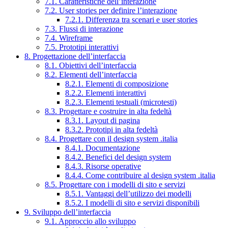
7.1. Caratteristiche dell’interazione
7.2. User stories per definire l’interazione
7.2.1. Differenza tra scenari e user stories
7.3. Flussi di interazione
7.4. Wireframe
7.5. Prototipi interattivi
8. Progettazione dell’interfaccia
8.1. Obiettivi dell’interfaccia
8.2. Elementi dell’interfaccia
8.2.1. Elementi di composizione
8.2.2. Elementi interattivi
8.2.3. Elementi testuali (microtesti)
8.3. Progettare e costruire in alta fedeltà
8.3.1. Layout di pagina
8.3.2. Prototipi in alta fedeltà
8.4. Progettare con il design system .italia
8.4.1. Documentazione
8.4.2. Benefici del design system
8.4.3. Risorse operative
8.4.4. Come contribuire al design system .italia
8.5. Progettare con i modelli di sito e servizi
8.5.1. Vantaggi dell’utilizzo dei modelli
8.5.2. I modelli di sito e servizi disponibili
9. Sviluppo dell’interfaccia
9.1. Approccio allo sviluppo