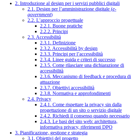
2. Introduzione al design per i servizi pubblici digitali
2.1. Design per l’amministrazione digitale (
e-
government
)
2.2. L’approccio progettuale
2.2.1. Buone pratiche
2.2.2. Principi
2.3. Accessibilità
2.3.1. Definizione
2.3.2. Accessibilità by design
2.3.3. Principi per l’accessibilità
2.3.4. Linee guida e criteri di successo
2.3.5. Come rilasciare una dichiarazione di
accessibilità
2.3.6. Meccanismo di feedback e procedura di
attuazione
2.3.7. Obiettivi accessibilità
2.3.8. Normativa e approfondimenti
2.4. Privacy
2.4.1. Come rispettare la privacy sin dalla
progettazione di un sito o servizio digitale
2.4.2. Richiedi il consenso quando necessario
2.4.3. Le basi del sito web: architettura,
informativa privacy, riferimenti DPO
3. Pianificazione, gestione e strategia
3.1. Obiettivi del progetto