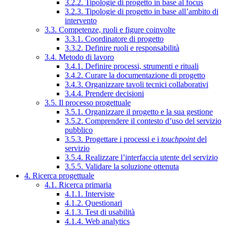
3.2.2. Tipologie di progetto in base al focus
3.2.3. Tipologie di progetto in base all’ambito di
intervento
3.3. Competenze, ruoli e figure coinvolte
3.3.1. Coordinatore di progetto
3.3.2. Definire ruoli e responsabilità
3.4. Metodo di lavoro
3.4.1. Definire processi, strumenti e rituali
3.4.2. Curare la documentazione di progetto
3.4.3. Organizzare tavoli tecnici collaborativi
3.4.4. Prendere decisioni
3.5. Il processo progettuale
3.5.1. Organizzare il progetto e la sua gestione
3.5.2. Comprendere il contesto d’uso del servizio
pubblico
3.5.3. Progettare i processi e i
touchpoint
del
servizio
3.5.4. Realizzare l’interfaccia utente del servizio
3.5.5. Validare la soluzione ottenuta
4. Ricerca progettuale
4.1. Ricerca primaria
4.1.1. Interviste
4.1.2. Questionari
4.1.3. Test di usabilità
4.1.4. Web analytics