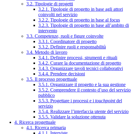
3.2. Tipologie di progetti
3.2.1. Tipologie di progetto in base agli attori
coinvolti nel servizio
3.2.2. Tipologie di progetto in base al focus
3.2.3. Tipologie di progetto in base all’ambito di
intervento
3.3. Competenze, ruoli e figure coinvolte
3.3.1. Coordinatore di progetto
3.3.2. Definire ruoli e responsabilità
3.4. Metodo di lavoro
3.4.1. Definire processi, strumenti e rituali
3.4.2. Curare la documentazione di progetto
3.4.3. Organizzare tavoli tecnici collaborativi
3.4.4. Prendere decisioni
3.5. Il processo progettuale
3.5.1. Organizzare il progetto e la sua gestione
3.5.2. Comprendere il contesto d’uso del servizio
pubblico
3.5.3. Progettare i processi e i
touchpoint
del
servizio
3.5.4. Realizzare l’interfaccia utente del servizio
3.5.5. Validare la soluzione ottenuta
4. Ricerca progettuale
4.1. Ricerca primaria
4.1.1. Interviste