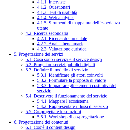
4.1.1. Interviste
4.1.2. Questionari
4.1.3. Test di usabilità
4.1.4. Web analytics
4.1.5. Strumenti di mappatura dell’esperienza
utente
4.2. Ricerca secondaria
4.2.1. Ricerca documentale
4.2.2. Analisi benchmark
4.2.3. Valutazione euristica
5. Progettazione dei servizi
5.1. Cosa sono i servizi e il service design
5.2. Progettare servizi pubblici digitali
5.3. Definire il modello di servizio
5.3.1. Identificare gli attori coinvolti
5.3.2. Formulare la proposta di valore
5.3.3. Inquadrare gli elementi costitutivi del
servizio
5.4. Descrivere il funzionamento del servizio
5.4.1. Mappare l’ecosistema
5.4.2. Rappresentare i flussi di servizio
5.5. Co-progettare le soluzioni
5.5.1. Workshop di co-progettazione
6. Progettazione dei contenuti
6.1. Cos’è il content design