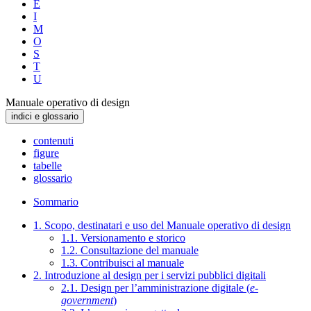
E
I
M
O
S
T
U
Manuale operativo di design
indici e glossario
contenuti
figure
tabelle
glossario
Sommario
1. Scopo, destinatari e uso del Manuale operativo di design
1.1. Versionamento e storico
1.2. Consultazione del manuale
1.3. Contribuisci al manuale
2. Introduzione al design per i servizi pubblici digitali
2.1. Design per l’amministrazione digitale (
e-
government
)