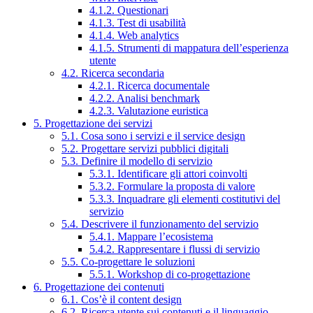
4.1.2. Questionari
4.1.3. Test di usabilità
4.1.4. Web analytics
4.1.5. Strumenti di mappatura dell’esperienza
utente
4.2. Ricerca secondaria
4.2.1. Ricerca documentale
4.2.2. Analisi benchmark
4.2.3. Valutazione euristica
5. Progettazione dei servizi
5.1. Cosa sono i servizi e il service design
5.2. Progettare servizi pubblici digitali
5.3. Definire il modello di servizio
5.3.1. Identificare gli attori coinvolti
5.3.2. Formulare la proposta di valore
5.3.3. Inquadrare gli elementi costitutivi del
servizio
5.4. Descrivere il funzionamento del servizio
5.4.1. Mappare l’ecosistema
5.4.2. Rappresentare i flussi di servizio
5.5. Co-progettare le soluzioni
5.5.1. Workshop di co-progettazione
6. Progettazione dei contenuti
6.1. Cos’è il content design
6.2. Ricerca utente sui contenuti e il linguaggio