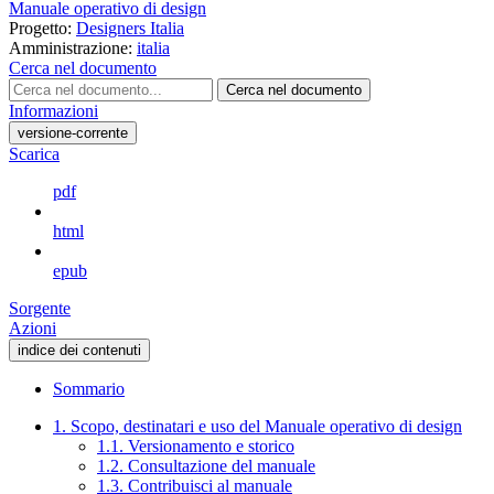
Manuale operativo di design
Progetto:
Designers Italia
Amministrazione:
italia
Cerca nel documento
Cerca nel documento
Informazioni
versione-corrente
Scarica
pdf
html
epub
Sorgente
Azioni
indice dei contenuti
Sommario
1. Scopo, destinatari e uso del Manuale operativo di design
1.1. Versionamento e storico
1.2. Consultazione del manuale
1.3. Contribuisci al manuale