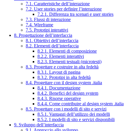
7.1. Caratteristiche dell’interazione
7.2. User stories per definire l’interazione
7.2.1. Differenza tra scenari e user stories
7.3. Flussi di interazione
7.4. Wireframe
7.5. Prototipi interattivi
8. Progettazione dell’interfaccia
8.1. Obiettivi dell’interfaccia
8.2. Elementi dell’interfaccia
8.2.1. Elementi di composizione
8.2.2. Elementi interattivi
8.2.3. Elementi testuali (microtesti)
8.3. Progettare e costruire in alta fedeltà
8.3.1. Layout di pagina
8.3.2. Prototipi in alta fedeltà
8.4. Progettare con il design system .italia
8.4.1. Documentazione
8.4.2. Benefici del design system
8.4.3. Risorse operative
8.4.4. Come contribuire al design system .italia
8.5. Progettare con i modelli di sito e servizi
8.5.1. Vantaggi dell’utilizzo dei modelli
8.5.2. I modelli di sito e servizi disponibili
9. Sviluppo dell’interfaccia
9.1. Approccio allo sviluppo