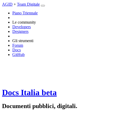
AGID
+
Team Digitale
Piano Triennale
Le community
Developers
Designers
Gli strumenti
Forum
Docs
GitHub
Docs Italia
beta
Documenti pubblici, digitali.