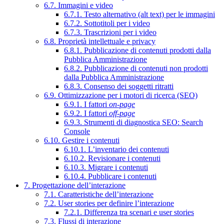
6.7. Immagini e video
6.7.1. Testo alternativo (alt text) per le immagini
6.7.2. Sottotitoli per i video
6.7.3. Trascrizioni per i video
6.8. Proprietà intellettuale e privacy
6.8.1. Pubblicazione di contenuti prodotti dalla
Pubblica Amministrazione
6.8.2. Pubblicazione di contenuti non prodotti
dalla Pubblica Amministrazione
6.8.3. Consenso dei soggetti ritratti
6.9. Ottimizzazione per i motori di ricerca (SEO)
6.9.1. I fattori
on-page
6.9.2. I fattori
off-page
6.9.3. Strumenti di diagnostica SEO: Search
Console
6.10. Gestire i contenuti
6.10.1. L’inventario dei contenuti
6.10.2. Revisionare i contenuti
6.10.3. Migrare i contenuti
6.10.4. Pubblicare i contenuti
7. Progettazione dell’interazione
7.1. Caratteristiche dell’interazione
7.2. User stories per definire l’interazione
7.2.1. Differenza tra scenari e user stories
7.3. Flussi di interazione