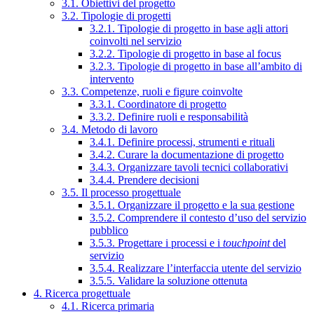
3.1. Obiettivi del progetto
3.2. Tipologie di progetti
3.2.1. Tipologie di progetto in base agli attori
coinvolti nel servizio
3.2.2. Tipologie di progetto in base al focus
3.2.3. Tipologie di progetto in base all’ambito di
intervento
3.3. Competenze, ruoli e figure coinvolte
3.3.1. Coordinatore di progetto
3.3.2. Definire ruoli e responsabilità
3.4. Metodo di lavoro
3.4.1. Definire processi, strumenti e rituali
3.4.2. Curare la documentazione di progetto
3.4.3. Organizzare tavoli tecnici collaborativi
3.4.4. Prendere decisioni
3.5. Il processo progettuale
3.5.1. Organizzare il progetto e la sua gestione
3.5.2. Comprendere il contesto d’uso del servizio
pubblico
3.5.3. Progettare i processi e i
touchpoint
del
servizio
3.5.4. Realizzare l’interfaccia utente del servizio
3.5.5. Validare la soluzione ottenuta
4. Ricerca progettuale
4.1. Ricerca primaria