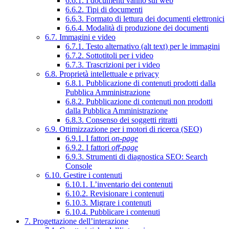
6.6.1. I documenti vanno sul web
6.6.2. Tipi di documenti
6.6.3. Formato di lettura dei documenti elettronici
6.6.4. Modalità di produzione dei documenti
6.7. Immagini e video
6.7.1. Testo alternativo (alt text) per le immagini
6.7.2. Sottotitoli per i video
6.7.3. Trascrizioni per i video
6.8. Proprietà intellettuale e privacy
6.8.1. Pubblicazione di contenuti prodotti dalla
Pubblica Amministrazione
6.8.2. Pubblicazione di contenuti non prodotti
dalla Pubblica Amministrazione
6.8.3. Consenso dei soggetti ritratti
6.9. Ottimizzazione per i motori di ricerca (SEO)
6.9.1. I fattori
on-page
6.9.2. I fattori
off-page
6.9.3. Strumenti di diagnostica SEO: Search
Console
6.10. Gestire i contenuti
6.10.1. L’inventario dei contenuti
6.10.2. Revisionare i contenuti
6.10.3. Migrare i contenuti
6.10.4. Pubblicare i contenuti
7. Progettazione dell’interazione