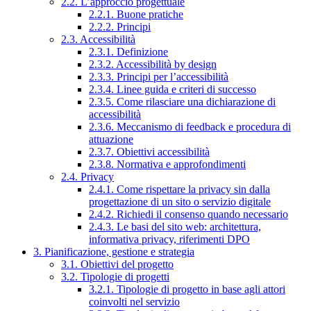
2.2. L’approccio progettuale
2.2.1. Buone pratiche
2.2.2. Principi
2.3. Accessibilità
2.3.1. Definizione
2.3.2. Accessibilità by design
2.3.3. Principi per l’accessibilità
2.3.4. Linee guida e criteri di successo
2.3.5. Come rilasciare una dichiarazione di
accessibilità
2.3.6. Meccanismo di feedback e procedura di
attuazione
2.3.7. Obiettivi accessibilità
2.3.8. Normativa e approfondimenti
2.4. Privacy
2.4.1. Come rispettare la privacy sin dalla
progettazione di un sito o servizio digitale
2.4.2. Richiedi il consenso quando necessario
2.4.3. Le basi del sito web: architettura,
informativa privacy, riferimenti DPO
3. Pianificazione, gestione e strategia
3.1. Obiettivi del progetto
3.2. Tipologie di progetti
3.2.1. Tipologie di progetto in base agli attori
coinvolti nel servizio