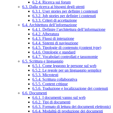
6.2.4. Ricerca sui forum
6.3. Dalla ricerca ai bisogni degli utenti
6.3.1. User stories per definire i contenuti
6.3.2. Job stories per definire i contenuti
6.3.3. Criteri di accettazione
6.4. Architettura dell’informazione
6.4.1. Definire l’architettura dell’informazione
6.4.2. Alberatura
6.4.3. Flussi di interazione
6.4.4. Sistemi di navigazione
6.4.5. Tipologie di contenuto (content type)
6.4.6. Ontologie e standard
6.4.7. Vocabolari controllati e tassonomie
6.5. Scrittura e linguaggio
6.5.1. Come leggono le persone sul web
6.5.2. Le regole per un linguaggio semplice
6.5.3. Microtesti
6.5.4. Scrittura collaborativa
6.5.5. Content critique
6.5.6. Traduzione e localizzazione dei contenuti
6.6. Documenti
6.6.1. I documenti vanno sul web
6.6.2. Tipi di documenti
6.6.3. Formato di lettura dei documenti elettronici
6.6.4. Modalità di produzione dei documenti