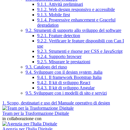
9.1.1. Attività preliminari
9.1.2. Web design responsivo e accessibile
9.1.3. Mobile first
9.1.4. Progressive enhancement e Graceful
degradation
9.2. Strumenti di supporto allo sviluppo del software
9.2.1. Feature detection
9.2.2. Verificare le feature disponibili con Can I
use
9.2.3. Strumenti e risorse per CSS e JavaScript
9.2.4. Supporto browser
9.2.5. Misurare le prestazioni
9.3. Catalogo del riuso
9.4. Sviluppare con il design system .italia
9.4.1. Il framework Bootstrap Italia
9.4.2. Il kit di sviluppo React
9.4.3. Il kit di sviluppo Angular
9.5. Sviluppare con i modelli di sito e servizi
1. Scopo, destinatari e uso del Manuale operativo di design
Team per la Trasformazione Digitale
in collaborazione con
Agenzia per l'Italia Digitale