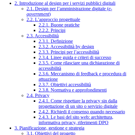
2. Introduzione al design per i servizi pubblici digitali
2.1. Design per l’amministrazione digitale (
e-
government
)
2.2. L’approccio progettuale
2.2.1. Buone pratiche
2.2.2. Principi
2.3. Accessibilità
2.3.1. Definizione
2.3.2. Accessibilità by design
2.3.3. Principi per l’accessibilità
2.3.4. Linee guida e criteri di successo
2.3.5. Come rilasciare una dichiarazione di
accessibilità
2.3.6. Meccanismo di feedback e procedura di
attuazione
2.3.7. Obiettivi accessibilità
2.3.8. Normativa e approfondimenti
2.4. Privacy
2.4.1. Come rispettare la privacy sin dalla
progettazione di un sito o servizio digitale
2.4.2. Richiedi il consenso quando necessario
2.4.3. Le basi del sito web: architettura,
informativa privacy, riferimenti DPO
3. Pianificazione, gestione e strategia
3.1. Obiettivi del progetto