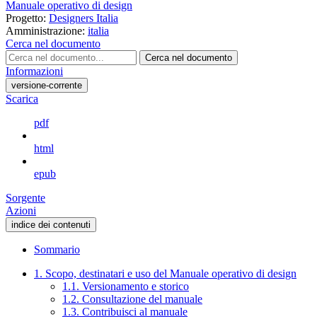
Manuale operativo di design
Progetto:
Designers Italia
Amministrazione:
italia
Cerca nel documento
Cerca nel documento
Informazioni
versione-corrente
Scarica
pdf
html
epub
Sorgente
Azioni
indice dei contenuti
Sommario
1. Scopo, destinatari e uso del Manuale operativo di design
1.1. Versionamento e storico
1.2. Consultazione del manuale
1.3. Contribuisci al manuale