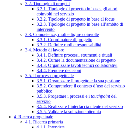
3.2. Tipologie di progetti
3.2.1. Tipologie di progetto in base agli attori
coinvolti nel servizio
3.2.2. Tipologie di progetto in base al focus
3.2.3. Tipologie di progetto in base all’ambito di
intervento
3.3. Competenze, ruoli e figure coinvolte
3.3.1. Coordinatore di progetto
3.3.2. Definire ruoli e responsabilità
3.4. Metodo di lavoro
3.4.1. Definire processi, strumenti e rituali
3.4.2. Curare la documentazione di progetto
3.4.3. Organizzare tavoli tecnici collaborativi
3.4.4. Prendere decisioni
3.5. Il processo progettuale
3.5.1. Organizzare il progetto e la sua gestione
3.5.2. Comprendere il contesto d’uso del servizio
pubblico
3.5.3. Progettare i processi e i
touchpoint
del
servizio
3.5.4. Realizzare l’interfaccia utente del servizio
3.5.5. Validare la soluzione ottenuta
4. Ricerca progettuale
4.1. Ricerca primaria
4.1.1. Interviste