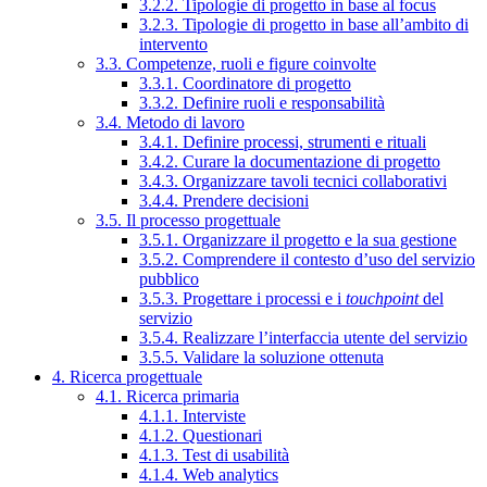
3.2.2. Tipologie di progetto in base al focus
3.2.3. Tipologie di progetto in base all’ambito di
intervento
3.3. Competenze, ruoli e figure coinvolte
3.3.1. Coordinatore di progetto
3.3.2. Definire ruoli e responsabilità
3.4. Metodo di lavoro
3.4.1. Definire processi, strumenti e rituali
3.4.2. Curare la documentazione di progetto
3.4.3. Organizzare tavoli tecnici collaborativi
3.4.4. Prendere decisioni
3.5. Il processo progettuale
3.5.1. Organizzare il progetto e la sua gestione
3.5.2. Comprendere il contesto d’uso del servizio
pubblico
3.5.3. Progettare i processi e i
touchpoint
del
servizio
3.5.4. Realizzare l’interfaccia utente del servizio
3.5.5. Validare la soluzione ottenuta
4. Ricerca progettuale
4.1. Ricerca primaria
4.1.1. Interviste
4.1.2. Questionari
4.1.3. Test di usabilità
4.1.4. Web analytics