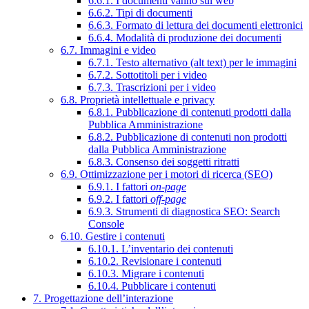
6.6.1. I documenti vanno sul web
6.6.2. Tipi di documenti
6.6.3. Formato di lettura dei documenti elettronici
6.6.4. Modalità di produzione dei documenti
6.7. Immagini e video
6.7.1. Testo alternativo (alt text) per le immagini
6.7.2. Sottotitoli per i video
6.7.3. Trascrizioni per i video
6.8. Proprietà intellettuale e privacy
6.8.1. Pubblicazione di contenuti prodotti dalla
Pubblica Amministrazione
6.8.2. Pubblicazione di contenuti non prodotti
dalla Pubblica Amministrazione
6.8.3. Consenso dei soggetti ritratti
6.9. Ottimizzazione per i motori di ricerca (SEO)
6.9.1. I fattori
on-page
6.9.2. I fattori
off-page
6.9.3. Strumenti di diagnostica SEO: Search
Console
6.10. Gestire i contenuti
6.10.1. L’inventario dei contenuti
6.10.2. Revisionare i contenuti
6.10.3. Migrare i contenuti
6.10.4. Pubblicare i contenuti
7. Progettazione dell’interazione