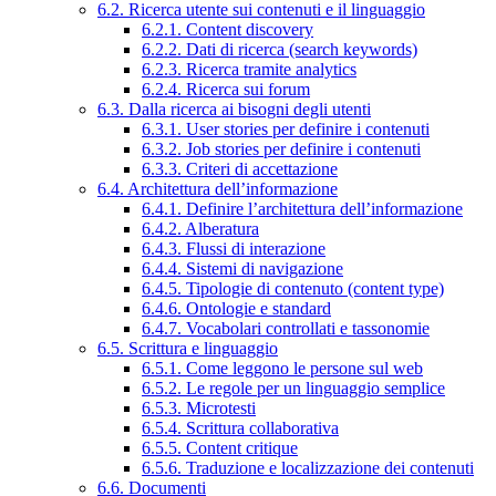
6.2. Ricerca utente sui contenuti e il linguaggio
6.2.1. Content discovery
6.2.2. Dati di ricerca (search keywords)
6.2.3. Ricerca tramite analytics
6.2.4. Ricerca sui forum
6.3. Dalla ricerca ai bisogni degli utenti
6.3.1. User stories per definire i contenuti
6.3.2. Job stories per definire i contenuti
6.3.3. Criteri di accettazione
6.4. Architettura dell’informazione
6.4.1. Definire l’architettura dell’informazione
6.4.2. Alberatura
6.4.3. Flussi di interazione
6.4.4. Sistemi di navigazione
6.4.5. Tipologie di contenuto (content type)
6.4.6. Ontologie e standard
6.4.7. Vocabolari controllati e tassonomie
6.5. Scrittura e linguaggio
6.5.1. Come leggono le persone sul web
6.5.2. Le regole per un linguaggio semplice
6.5.3. Microtesti
6.5.4. Scrittura collaborativa
6.5.5. Content critique
6.5.6. Traduzione e localizzazione dei contenuti
6.6. Documenti