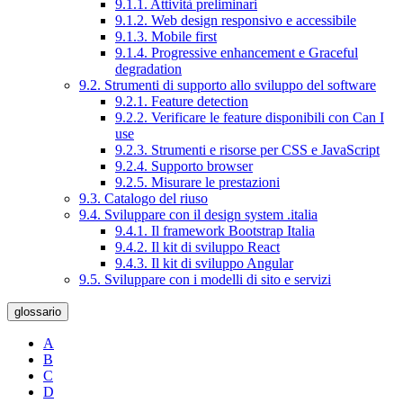
9.1.1. Attività preliminari
9.1.2. Web design responsivo e accessibile
9.1.3. Mobile first
9.1.4. Progressive enhancement e Graceful
degradation
9.2. Strumenti di supporto allo sviluppo del software
9.2.1. Feature detection
9.2.2. Verificare le feature disponibili con Can I
use
9.2.3. Strumenti e risorse per CSS e JavaScript
9.2.4. Supporto browser
9.2.5. Misurare le prestazioni
9.3. Catalogo del riuso
9.4. Sviluppare con il design system .italia
9.4.1. Il framework Bootstrap Italia
9.4.2. Il kit di sviluppo React
9.4.3. Il kit di sviluppo Angular
9.5. Sviluppare con i modelli di sito e servizi
glossario
A
B
C
D