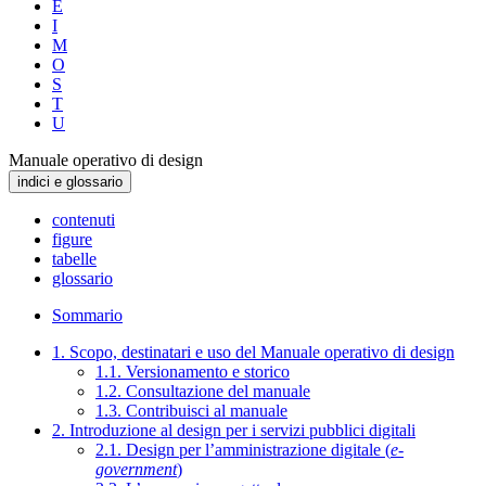
E
I
M
O
S
T
U
Manuale operativo di design
indici e glossario
contenuti
figure
tabelle
glossario
Sommario
1. Scopo, destinatari e uso del Manuale operativo di design
1.1. Versionamento e storico
1.2. Consultazione del manuale
1.3. Contribuisci al manuale
2. Introduzione al design per i servizi pubblici digitali
2.1. Design per l’amministrazione digitale (
e-
government
)