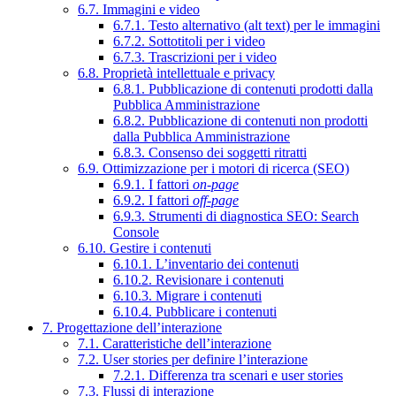
6.7. Immagini e video
6.7.1. Testo alternativo (alt text) per le immagini
6.7.2. Sottotitoli per i video
6.7.3. Trascrizioni per i video
6.8. Proprietà intellettuale e privacy
6.8.1. Pubblicazione di contenuti prodotti dalla
Pubblica Amministrazione
6.8.2. Pubblicazione di contenuti non prodotti
dalla Pubblica Amministrazione
6.8.3. Consenso dei soggetti ritratti
6.9. Ottimizzazione per i motori di ricerca (SEO)
6.9.1. I fattori
on-page
6.9.2. I fattori
off-page
6.9.3. Strumenti di diagnostica SEO: Search
Console
6.10. Gestire i contenuti
6.10.1. L’inventario dei contenuti
6.10.2. Revisionare i contenuti
6.10.3. Migrare i contenuti
6.10.4. Pubblicare i contenuti
7. Progettazione dell’interazione
7.1. Caratteristiche dell’interazione
7.2. User stories per definire l’interazione
7.2.1. Differenza tra scenari e user stories
7.3. Flussi di interazione