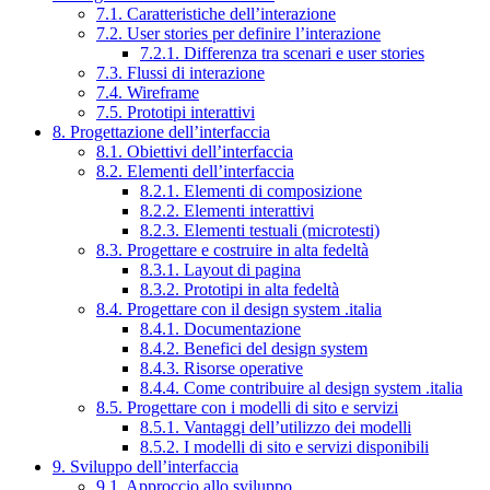
7.1. Caratteristiche dell’interazione
7.2. User stories per definire l’interazione
7.2.1. Differenza tra scenari e user stories
7.3. Flussi di interazione
7.4. Wireframe
7.5. Prototipi interattivi
8. Progettazione dell’interfaccia
8.1. Obiettivi dell’interfaccia
8.2. Elementi dell’interfaccia
8.2.1. Elementi di composizione
8.2.2. Elementi interattivi
8.2.3. Elementi testuali (microtesti)
8.3. Progettare e costruire in alta fedeltà
8.3.1. Layout di pagina
8.3.2. Prototipi in alta fedeltà
8.4. Progettare con il design system .italia
8.4.1. Documentazione
8.4.2. Benefici del design system
8.4.3. Risorse operative
8.4.4. Come contribuire al design system .italia
8.5. Progettare con i modelli di sito e servizi
8.5.1. Vantaggi dell’utilizzo dei modelli
8.5.2. I modelli di sito e servizi disponibili
9. Sviluppo dell’interfaccia
9.1. Approccio allo sviluppo