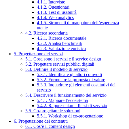
4.1.1. Interviste
4.1.2. Questionari
4.1.3. Test di usabilità
4.1.4. Web analytics
4.1.5. Strumenti di mappatura dell’esperienza
utente
4.2. Ricerca secondaria
4.2.1. Ricerca documentale
4.2.2. Analisi benchmark
4.2.3. Valutazione euristica
5. Progettazione dei servizi
5.1. Cosa sono i servizi e il service design
5.2. Progettare servizi pubblici digitali
5.3. Definire il modello di servizio
5.3.1. Identificare gli attori coinvolti
5.3.2. Formulare la proposta di valore
5.3.3. Inquadrare gli elementi costitutivi del
servizio
5.4. Descrivere il funzionamento del servizio
5.4.1. Mappare l’ecosistema
5.4.2. Rappresentare i flussi di servizio
5.5. Co-progettare le soluzioni
5.5.1. Workshop di co-progettazione
6. Progettazione dei contenuti
6.1. Cos’è il content design