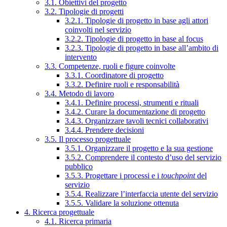
3.1. Obiettivi del progetto
3.2. Tipologie di progetti
3.2.1. Tipologie di progetto in base agli attori
coinvolti nel servizio
3.2.2. Tipologie di progetto in base al focus
3.2.3. Tipologie di progetto in base all’ambito di
intervento
3.3. Competenze, ruoli e figure coinvolte
3.3.1. Coordinatore di progetto
3.3.2. Definire ruoli e responsabilità
3.4. Metodo di lavoro
3.4.1. Definire processi, strumenti e rituali
3.4.2. Curare la documentazione di progetto
3.4.3. Organizzare tavoli tecnici collaborativi
3.4.4. Prendere decisioni
3.5. Il processo progettuale
3.5.1. Organizzare il progetto e la sua gestione
3.5.2. Comprendere il contesto d’uso del servizio
pubblico
3.5.3. Progettare i processi e i
touchpoint
del
servizio
3.5.4. Realizzare l’interfaccia utente del servizio
3.5.5. Validare la soluzione ottenuta
4. Ricerca progettuale
4.1. Ricerca primaria