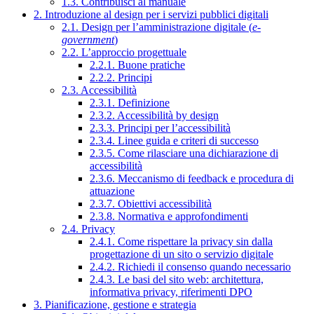
1.3. Contribuisci al manuale
2. Introduzione al design per i servizi pubblici digitali
2.1. Design per l’amministrazione digitale (
e-
government
)
2.2. L’approccio progettuale
2.2.1. Buone pratiche
2.2.2. Principi
2.3. Accessibilità
2.3.1. Definizione
2.3.2. Accessibilità by design
2.3.3. Principi per l’accessibilità
2.3.4. Linee guida e criteri di successo
2.3.5. Come rilasciare una dichiarazione di
accessibilità
2.3.6. Meccanismo di feedback e procedura di
attuazione
2.3.7. Obiettivi accessibilità
2.3.8. Normativa e approfondimenti
2.4. Privacy
2.4.1. Come rispettare la privacy sin dalla
progettazione di un sito o servizio digitale
2.4.2. Richiedi il consenso quando necessario
2.4.3. Le basi del sito web: architettura,
informativa privacy, riferimenti DPO
3. Pianificazione, gestione e strategia