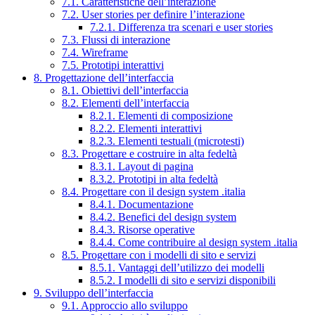
7.1. Caratteristiche dell’interazione
7.2. User stories per definire l’interazione
7.2.1. Differenza tra scenari e user stories
7.3. Flussi di interazione
7.4. Wireframe
7.5. Prototipi interattivi
8. Progettazione dell’interfaccia
8.1. Obiettivi dell’interfaccia
8.2. Elementi dell’interfaccia
8.2.1. Elementi di composizione
8.2.2. Elementi interattivi
8.2.3. Elementi testuali (microtesti)
8.3. Progettare e costruire in alta fedeltà
8.3.1. Layout di pagina
8.3.2. Prototipi in alta fedeltà
8.4. Progettare con il design system .italia
8.4.1. Documentazione
8.4.2. Benefici del design system
8.4.3. Risorse operative
8.4.4. Come contribuire al design system .italia
8.5. Progettare con i modelli di sito e servizi
8.5.1. Vantaggi dell’utilizzo dei modelli
8.5.2. I modelli di sito e servizi disponibili
9. Sviluppo dell’interfaccia
9.1. Approccio allo sviluppo