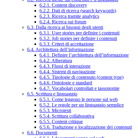
6.2.1. Content discovery
6.2.2. Dati di ricerca (search keywords)
6.2.3. Ricerca tramite analytics
6.2.4. Ricerca sui forum
6.3. Dalla ricerca ai bisogni degli utenti
6.3.1. User stories per definire i contenuti
6.3.2. Job stories per definire i contenuti
6.3.3. Criteri di accettazione
6.4. Architettura dell’informazione
6.4.1. Definire l’architettura dell’informazione
6.4.2. Alberatura
6.4.3. Flussi di interazione
6.4.4. Sistemi di navigazione
6.4.5. Tipologie di contenuto (content type)
6.4.6. Ontologie e standard
6.4.7. Vocabolari controllati e tassonomie
6.5. Scrittura e linguaggio
6.5.1. Come leggono le persone sul web
6.5.2. Le regole per un linguaggio semplice
6.5.3. Microtesti
6.5.4. Scrittura collaborativa
6.5.5. Content critique
6.5.6. Traduzione e localizzazione dei contenuti
6.6. Documenti