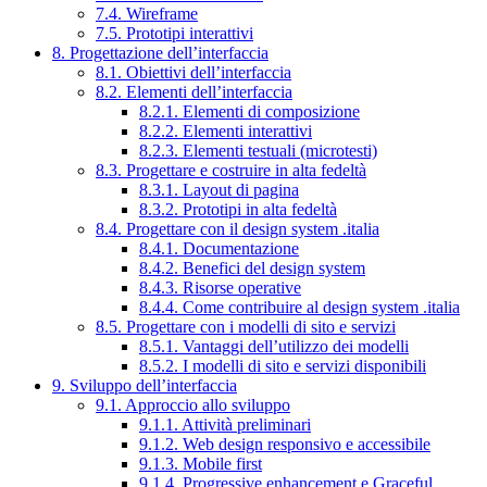
7.4. Wireframe
7.5. Prototipi interattivi
8. Progettazione dell’interfaccia
8.1. Obiettivi dell’interfaccia
8.2. Elementi dell’interfaccia
8.2.1. Elementi di composizione
8.2.2. Elementi interattivi
8.2.3. Elementi testuali (microtesti)
8.3. Progettare e costruire in alta fedeltà
8.3.1. Layout di pagina
8.3.2. Prototipi in alta fedeltà
8.4. Progettare con il design system .italia
8.4.1. Documentazione
8.4.2. Benefici del design system
8.4.3. Risorse operative
8.4.4. Come contribuire al design system .italia
8.5. Progettare con i modelli di sito e servizi
8.5.1. Vantaggi dell’utilizzo dei modelli
8.5.2. I modelli di sito e servizi disponibili
9. Sviluppo dell’interfaccia
9.1. Approccio allo sviluppo
9.1.1. Attività preliminari
9.1.2. Web design responsivo e accessibile
9.1.3. Mobile first
9.1.4. Progressive enhancement e Graceful