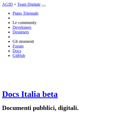
AGID
+
Team Digitale
Piano Triennale
Le community
Developers
Designers
Gli strumenti
Forum
Docs
GitHub
Docs Italia
beta
Documenti pubblici, digitali.