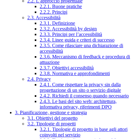
2.2. L’approccio progettuale
2.2.1. Buone pratiche
2.2.2. Principi
2.3. Accessibilità
2.3.1. Definizione
2.3.2. Accessibilità by design
2.3.3. Principi per l’accessibilità
2.3.4. Linee guida e criteri di successo
2.3.5. Come rilasciare una dichiarazione di
accessibilità
2.3.6. Meccanismo di feedback e procedura di
attuazione
2.3.7. Obiettivi accessibilità
2.3.8. Normativa e approfondimenti
2.4. Privacy
2.4.1. Come rispettare la privacy sin dalla
progettazione di un sito o servizio digitale
2.4.2. Richiedi il consenso quando necessario
2.4.3. Le basi del sito web: architettura,
informativa privacy, riferimenti DPO
3. Pianificazione, gestione e strategia
3.1. Obiettivi del progetto
3.2. Tipologie di progetti
3.2.1. Tipologie di progetto in base agli attori
coinvolti nel servizio