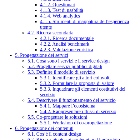
4.1.2. Questionari
4.1.3. Test di usabilità
4.1.4. Web analytics
4.1.5. Strumenti di mappatura dell’esperienza
utente
4.2. Ricerca secondaria
4.2.1. Ricerca documentale
4.2.2. Analisi benchmark
4.2.3. Valutazione euristica
5. Progettazione dei servizi
5.1. Cosa sono i servizi e il service design
5.2. Progettare servizi pubblici digitali
5.3. Definire il modello di servizio
5.3.1. Identificare gli attori coinvolti
5.3.2. Formulare la proposta di valore
5.3.3. Inquadrare gli elementi costitutivi del
servizio
5.4. Descrivere il funzionamento del servizio
5.4.1. Mappare l’ecosistema
5.4.2. Rappresentare i flussi di servizio
5.5. Co-progettare le soluzioni
5.5.1. Workshop di co-progettazione
6. Progettazione dei contenuti
6.1. Cos’è il content design
6.2. Ricerca utente sui contenuti e il linguaggio