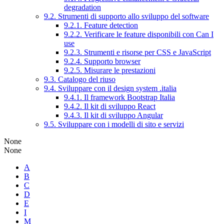
degradation
9.2. Strumenti di supporto allo sviluppo del software
9.2.1. Feature detection
9.2.2. Verificare le feature disponibili con Can I
use
9.2.3. Strumenti e risorse per CSS e JavaScript
9.2.4. Supporto browser
9.2.5. Misurare le prestazioni
9.3. Catalogo del riuso
9.4. Sviluppare con il design system .italia
9.4.1. Il framework Bootstrap Italia
9.4.2. Il kit di sviluppo React
9.4.3. Il kit di sviluppo Angular
9.5. Sviluppare con i modelli di sito e servizi
None
None
A
B
C
D
E
I
M