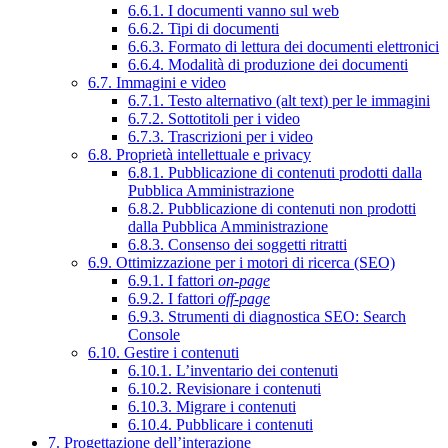
6.6.1. I documenti vanno sul web
6.6.2. Tipi di documenti
6.6.3. Formato di lettura dei documenti elettronici
6.6.4. Modalità di produzione dei documenti
6.7. Immagini e video
6.7.1. Testo alternativo (alt text) per le immagini
6.7.2. Sottotitoli per i video
6.7.3. Trascrizioni per i video
6.8. Proprietà intellettuale e privacy
6.8.1. Pubblicazione di contenuti prodotti dalla
Pubblica Amministrazione
6.8.2. Pubblicazione di contenuti non prodotti
dalla Pubblica Amministrazione
6.8.3. Consenso dei soggetti ritratti
6.9. Ottimizzazione per i motori di ricerca (SEO)
6.9.1. I fattori
on-page
6.9.2. I fattori
off-page
6.9.3. Strumenti di diagnostica SEO: Search
Console
6.10. Gestire i contenuti
6.10.1. L’inventario dei contenuti
6.10.2. Revisionare i contenuti
6.10.3. Migrare i contenuti
6.10.4. Pubblicare i contenuti
7. Progettazione dell’interazione