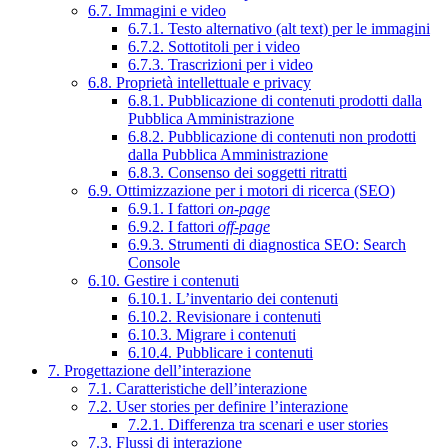
6.7. Immagini e video
6.7.1. Testo alternativo (alt text) per le immagini
6.7.2. Sottotitoli per i video
6.7.3. Trascrizioni per i video
6.8. Proprietà intellettuale e privacy
6.8.1. Pubblicazione di contenuti prodotti dalla
Pubblica Amministrazione
6.8.2. Pubblicazione di contenuti non prodotti
dalla Pubblica Amministrazione
6.8.3. Consenso dei soggetti ritratti
6.9. Ottimizzazione per i motori di ricerca (SEO)
6.9.1. I fattori
on-page
6.9.2. I fattori
off-page
6.9.3. Strumenti di diagnostica SEO: Search
Console
6.10. Gestire i contenuti
6.10.1. L’inventario dei contenuti
6.10.2. Revisionare i contenuti
6.10.3. Migrare i contenuti
6.10.4. Pubblicare i contenuti
7. Progettazione dell’interazione
7.1. Caratteristiche dell’interazione
7.2. User stories per definire l’interazione
7.2.1. Differenza tra scenari e user stories
7.3. Flussi di interazione