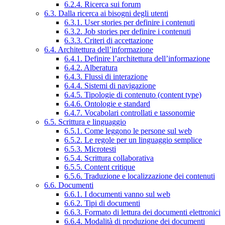
6.2.4. Ricerca sui forum
6.3. Dalla ricerca ai bisogni degli utenti
6.3.1. User stories per definire i contenuti
6.3.2. Job stories per definire i contenuti
6.3.3. Criteri di accettazione
6.4. Architettura dell’informazione
6.4.1. Definire l’architettura dell’informazione
6.4.2. Alberatura
6.4.3. Flussi di interazione
6.4.4. Sistemi di navigazione
6.4.5. Tipologie di contenuto (content type)
6.4.6. Ontologie e standard
6.4.7. Vocabolari controllati e tassonomie
6.5. Scrittura e linguaggio
6.5.1. Come leggono le persone sul web
6.5.2. Le regole per un linguaggio semplice
6.5.3. Microtesti
6.5.4. Scrittura collaborativa
6.5.5. Content critique
6.5.6. Traduzione e localizzazione dei contenuti
6.6. Documenti
6.6.1. I documenti vanno sul web
6.6.2. Tipi di documenti
6.6.3. Formato di lettura dei documenti elettronici
6.6.4. Modalità di produzione dei documenti