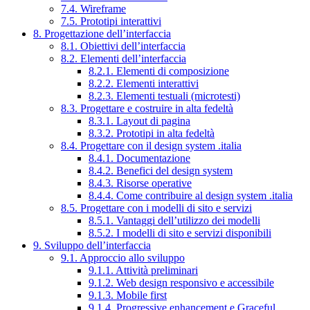
7.4. Wireframe
7.5. Prototipi interattivi
8. Progettazione dell’interfaccia
8.1. Obiettivi dell’interfaccia
8.2. Elementi dell’interfaccia
8.2.1. Elementi di composizione
8.2.2. Elementi interattivi
8.2.3. Elementi testuali (microtesti)
8.3. Progettare e costruire in alta fedeltà
8.3.1. Layout di pagina
8.3.2. Prototipi in alta fedeltà
8.4. Progettare con il design system .italia
8.4.1. Documentazione
8.4.2. Benefici del design system
8.4.3. Risorse operative
8.4.4. Come contribuire al design system .italia
8.5. Progettare con i modelli di sito e servizi
8.5.1. Vantaggi dell’utilizzo dei modelli
8.5.2. I modelli di sito e servizi disponibili
9. Sviluppo dell’interfaccia
9.1. Approccio allo sviluppo
9.1.1. Attività preliminari
9.1.2. Web design responsivo e accessibile
9.1.3. Mobile first
9.1.4. Progressive enhancement e Graceful