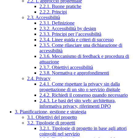
2.2. L’approccio progettuale
2.2.1. Buone pratiche
2.2.2. Principi
2.3. Accessibilità
2.3.1. Definizione
2.3.2. Accessibilità by design
2.3.3. Principi per l’accessibilità
2.3.4. Linee guida e criteri di successo
2.3.5. Come rilasciare una dichiarazione di
accessibilità
2.3.6. Meccanismo di feedback e procedura di
attuazione
2.3.7. Obiettivi accessibilità
2.3.8. Normativa e approfondimenti
2.4. Privacy
2.4.1. Come rispettare la privacy sin dalla
progettazione di un sito o servizio digitale
2.4.2. Richiedi il consenso quando necessario
2.4.3. Le basi del sito web: architettura,
informativa privacy, riferimenti DPO
3. Pianificazione, gestione e strategia
3.1. Obiettivi del progetto
3.2. Tipologie di progetti
3.2.1. Tipologie di progetto in base agli attori
coinvolti nel servizio