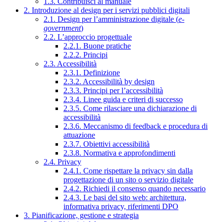
1.3. Contribuisci al manuale
2. Introduzione al design per i servizi pubblici digitali
2.1. Design per l’amministrazione digitale (
e-
government
)
2.2. L’approccio progettuale
2.2.1. Buone pratiche
2.2.2. Principi
2.3. Accessibilità
2.3.1. Definizione
2.3.2. Accessibilità by design
2.3.3. Principi per l’accessibilità
2.3.4. Linee guida e criteri di successo
2.3.5. Come rilasciare una dichiarazione di
accessibilità
2.3.6. Meccanismo di feedback e procedura di
attuazione
2.3.7. Obiettivi accessibilità
2.3.8. Normativa e approfondimenti
2.4. Privacy
2.4.1. Come rispettare la privacy sin dalla
progettazione di un sito o servizio digitale
2.4.2. Richiedi il consenso quando necessario
2.4.3. Le basi del sito web: architettura,
informativa privacy, riferimenti DPO
3. Pianificazione, gestione e strategia