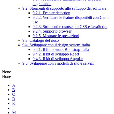
degradation
9.2. Strumenti di supporto allo sviluppo del software
9.2.1. Feature detection
9.2.2. Verificare le feature disponibili con Can I
use
9.2.3. Strumenti e risorse per CSS e JavaScript
9.2.4. Supporto browser
9.2.5. Misurare le prestazioni
9.3. Catalogo del riuso
9.4. Sviluppare con il design system .italia
9.4.1. Il framework Bootstrap Italia
9.4.2. Il kit di sviluppo React
9.4.3. Il kit di sviluppo Angular
9.5. Sviluppare con i modelli di sito e servizi
None
None
A
B
C
D
E
I
M