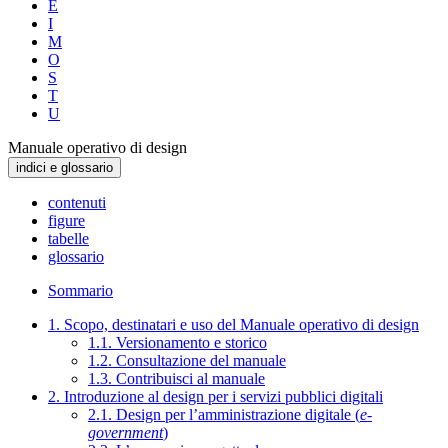
E
I
M
O
S
T
U
Manuale operativo di design
indici e glossario
contenuti
figure
tabelle
glossario
Sommario
1. Scopo, destinatari e uso del Manuale operativo di design
1.1. Versionamento e storico
1.2. Consultazione del manuale
1.3. Contribuisci al manuale
2. Introduzione al design per i servizi pubblici digitali
2.1. Design per l’amministrazione digitale (
e-
government
)