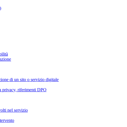
)
ilità
azione
ione di un sito o servizio digitale
va privacy, riferimenti DPO
olti nel servizio
ntervento