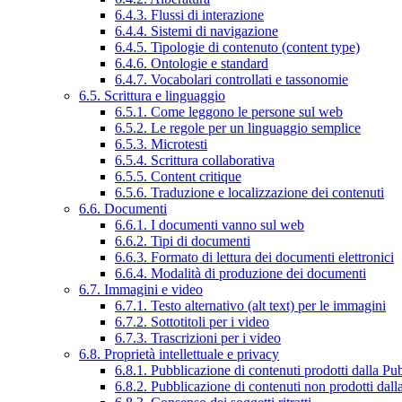
6.4.3. Flussi di interazione
6.4.4. Sistemi di navigazione
6.4.5. Tipologie di contenuto (content type)
6.4.6. Ontologie e standard
6.4.7. Vocabolari controllati e tassonomie
6.5. Scrittura e linguaggio
6.5.1. Come leggono le persone sul web
6.5.2. Le regole per un linguaggio semplice
6.5.3. Microtesti
6.5.4. Scrittura collaborativa
6.5.5. Content critique
6.5.6. Traduzione e localizzazione dei contenuti
6.6. Documenti
6.6.1. I documenti vanno sul web
6.6.2. Tipi di documenti
6.6.3. Formato di lettura dei documenti elettronici
6.6.4. Modalità di produzione dei documenti
6.7. Immagini e video
6.7.1. Testo alternativo (alt text) per le immagini
6.7.2. Sottotitoli per i video
6.7.3. Trascrizioni per i video
6.8. Proprietà intellettuale e privacy
6.8.1. Pubblicazione di contenuti prodotti dalla P
6.8.2. Pubblicazione di contenuti non prodotti dal