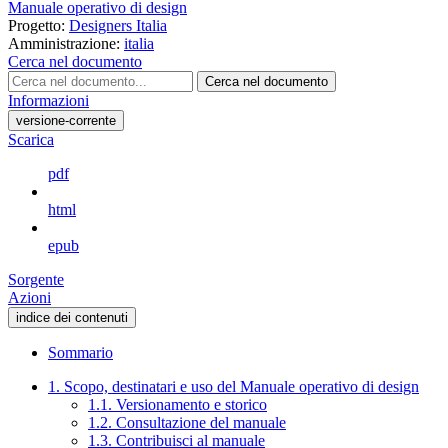
Manuale operativo di design
Progetto:
Designers Italia
Amministrazione:
italia
Cerca nel documento
Cerca nel documento
Informazioni
versione-corrente
Scarica
pdf
html
epub
Sorgente
Azioni
indice dei contenuti
Sommario
1. Scopo, destinatari e uso del Manuale operativo di design
1.1. Versionamento e storico
1.2. Consultazione del manuale
1.3. Contribuisci al manuale