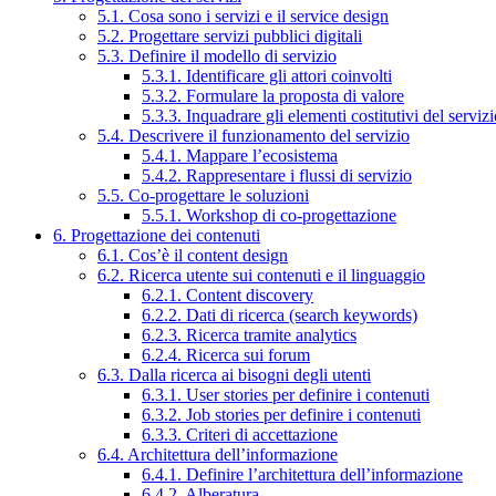
5.1. Cosa sono i servizi e il service design
5.2. Progettare servizi pubblici digitali
5.3. Definire il modello di servizio
5.3.1. Identificare gli attori coinvolti
5.3.2. Formulare la proposta di valore
5.3.3. Inquadrare gli elementi costitutivi del serviz
5.4. Descrivere il funzionamento del servizio
5.4.1. Mappare l’ecosistema
5.4.2. Rappresentare i flussi di servizio
5.5. Co-progettare le soluzioni
5.5.1. Workshop di co-progettazione
6. Progettazione dei contenuti
6.1. Cos’è il content design
6.2. Ricerca utente sui contenuti e il linguaggio
6.2.1. Content discovery
6.2.2. Dati di ricerca (search keywords)
6.2.3. Ricerca tramite analytics
6.2.4. Ricerca sui forum
6.3. Dalla ricerca ai bisogni degli utenti
6.3.1. User stories per definire i contenuti
6.3.2. Job stories per definire i contenuti
6.3.3. Criteri di accettazione
6.4. Architettura dell’informazione
6.4.1. Definire l’architettura dell’informazione
6.4.2. Alberatura