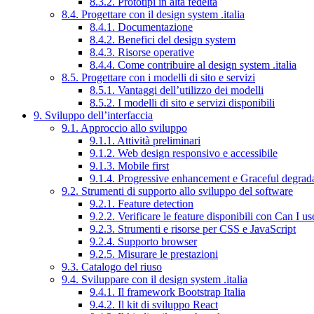
8.3.2. Prototipi in alta fedeltà
8.4. Progettare con il design system .italia
8.4.1. Documentazione
8.4.2. Benefici del design system
8.4.3. Risorse operative
8.4.4. Come contribuire al design system .italia
8.5. Progettare con i modelli di sito e servizi
8.5.1. Vantaggi dell’utilizzo dei modelli
8.5.2. I modelli di sito e servizi disponibili
9. Sviluppo dell’interfaccia
9.1. Approccio allo sviluppo
9.1.1. Attività preliminari
9.1.2. Web design responsivo e accessibile
9.1.3. Mobile first
9.1.4. Progressive enhancement e Graceful degrad
9.2. Strumenti di supporto allo sviluppo del software
9.2.1. Feature detection
9.2.2. Verificare le feature disponibili con Can I us
9.2.3. Strumenti e risorse per CSS e JavaScript
9.2.4. Supporto browser
9.2.5. Misurare le prestazioni
9.3. Catalogo del riuso
9.4. Sviluppare con il design system .italia
9.4.1. Il framework Bootstrap Italia
9.4.2. Il kit di sviluppo React