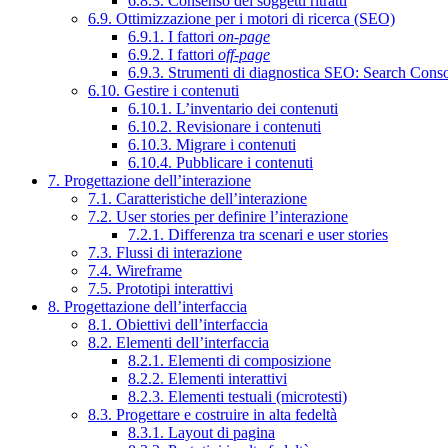
6.8.3. Consenso dei soggetti ritratti
6.9. Ottimizzazione per i motori di ricerca (SEO)
6.9.1. I fattori
on-page
6.9.2. I fattori
off-page
6.9.3. Strumenti di diagnostica SEO: Search Cons
6.10. Gestire i contenuti
6.10.1. L’inventario dei contenuti
6.10.2. Revisionare i contenuti
6.10.3. Migrare i contenuti
6.10.4. Pubblicare i contenuti
7. Progettazione dell’interazione
7.1. Caratteristiche dell’interazione
7.2. User stories per definire l’interazione
7.2.1. Differenza tra scenari e user stories
7.3. Flussi di interazione
7.4. Wireframe
7.5. Prototipi interattivi
8. Progettazione dell’interfaccia
8.1. Obiettivi dell’interfaccia
8.2. Elementi dell’interfaccia
8.2.1. Elementi di composizione
8.2.2. Elementi interattivi
8.2.3. Elementi testuali (microtesti)
8.3. Progettare e costruire in alta fedeltà
8.3.1. Layout di pagina