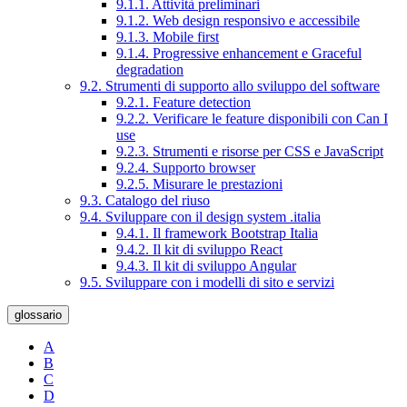
9.1.1. Attività preliminari
9.1.2. Web design responsivo e accessibile
9.1.3. Mobile first
9.1.4. Progressive enhancement e Graceful
degradation
9.2. Strumenti di supporto allo sviluppo del software
9.2.1. Feature detection
9.2.2. Verificare le feature disponibili con Can I
use
9.2.3. Strumenti e risorse per CSS e JavaScript
9.2.4. Supporto browser
9.2.5. Misurare le prestazioni
9.3. Catalogo del riuso
9.4. Sviluppare con il design system .italia
9.4.1. Il framework Bootstrap Italia
9.4.2. Il kit di sviluppo React
9.4.3. Il kit di sviluppo Angular
9.5. Sviluppare con i modelli di sito e servizi
glossario
A
B
C
D