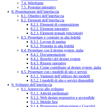
7.4. Wireframe
7.5. Prototipi interattivi
8. Progettazione dell’interfaccia
8.1. Obiettivi dell’interfaccia
8.2. Elementi dell’interfaccia
8.2.1. Elementi di composizione
8.2.2. Elementi interattivi
8.2.3. Elementi testuali (microtesti)
8.3. Progettare e costruire in alta fedeltà
8.3.1. Layout di pagina
8.3.2. Prototipi in alta fedeltà
8.4. Progettare con il design system .italia
8.4.1. Documentazione
8.4.2. Benefici del design system
8.4.3. Risorse operative
8.4.4. Come contribuire al design system .italia
8.5. Progettare con i modelli di sito e servizi
8.5.1. Vantaggi dell’utilizzo dei modelli
8.5.2. I modelli di sito e servizi disponibili
9. Sviluppo dell’interfaccia
9.1. Approccio allo sviluppo
9.1.1. Attività preliminari
9.1.2. Web design responsivo e accessibile
9.1.3. Mobile first
9.1.4. Progressive enhancement e Graceful