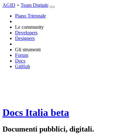
AGID
+
Team Digitale
Piano Triennale
Le community
Developers
Designers
Gli strumenti
Forum
Docs
GitHub
Docs Italia
beta
Documenti pubblici, digitali.