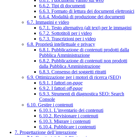
6.6.1. I documenti vanno sul web
6.6.2. Tipi di documenti
6.6.3. Formato di lettura dei documenti elettronici
6.6.4. Modalità di produzione dei documenti
6.7. Immagini e video
6.7.1. Testo alternativo (alt text) per le immagini
6.7.2. Sottotitoli per i video
6.7.3. Trascrizioni per i video
6.8. Proprietà intellettuale e privacy
6.8.1. Pubblicazione di contenuti prodotti dalla
Pubblica Amministrazione
6.8.2. Pubblicazione di contenuti non prodotti
dalla Pubblica Amministrazione
6.8.3. Consenso dei soggetti ritratti
6.9. Ottimizzazione per i motori di ricerca (SEO)
6.9.1. I fattori
on-page
6.9.2. I fattori
off-page
6.9.3. Strumenti di diagnostica SEO: Search
Console
6.10. Gestire i contenuti
6.10.1. L’inventario dei contenuti
6.10.2. Revisionare i contenuti
6.10.3. Migrare i contenuti
6.10.4. Pubblicare i contenuti
7. Progettazione dell’interazione