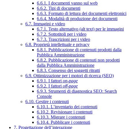
6.6.1. I documenti vanno sul web
6.6.2. Tipi di documenti
6.6.3. Formato di lettura dei documenti elettronici
6.6.4. Modalità di produzione dei documenti
6.7. Immagini e video
6.7.1. Testo alternativo (alt text) per le immagini
6.7.2. Sottotitoli per i video
6.7.3. Trascrizioni per i video
6.8. Proprietà intellettuale e privacy
6.8.1. Pubblicazione di contenuti prodotti dalla
Pubblica Amministrazione
6.8.2. Pubblicazione di contenuti non prodotti
dalla Pubblica Amministrazione
6.8.3. Consenso dei soggetti ritratti
6.9. Ottimizzazione per i motori di ricerca (SEO)
6.9.1. I fattori
on-page
6.9.2. I fattori
off-page
6.9.3. Strumenti di diagnostica SEO: Search
Console
6.10. Gestire i contenuti
6.10.1. L’inventario dei contenuti
6.10.2. Revisionare i contenuti
6.10.3. Migrare i contenuti
6.10.4. Pubblicare i contenuti
7. Progettazione dell’interazione