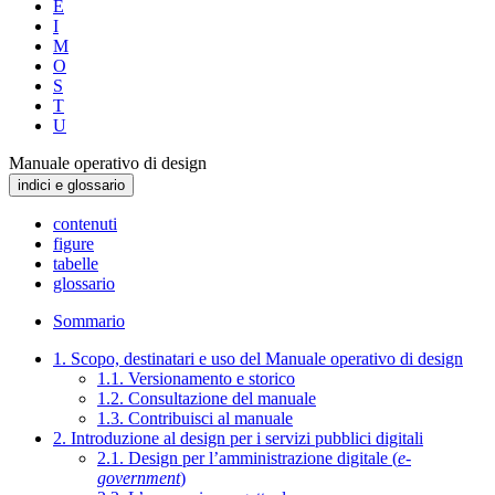
E
I
M
O
S
T
U
Manuale operativo di design
indici e glossario
contenuti
figure
tabelle
glossario
Sommario
1. Scopo, destinatari e uso del Manuale operativo di design
1.1. Versionamento e storico
1.2. Consultazione del manuale
1.3. Contribuisci al manuale
2. Introduzione al design per i servizi pubblici digitali
2.1. Design per l’amministrazione digitale (
e-
government
)