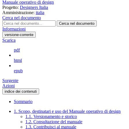
Manuale operativo di design
Progetto:
Designers Italia
Amministrazione:
italia
Cerca nel documento
Cerca nel documento
Informazioni
versione-corrente
Scarica
pdf
html
epub
Sorgente
Azioni
indice dei contenuti
Sommario
1. Scopo, destinatari e uso del Manuale operativo di design
1.1. Versionamento e storico
1.2. Consultazione del manuale
1.3. Contribuisci al manuale