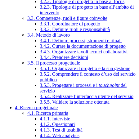
3.2.2. Tipologie di progetto in base al focus
3.2.3. Tipologie di progetto in base all’ambito di
intervento
3.3. Competenze, ruoli e figure coinvolte
3.3.1. Coordinatore di progetto
3.3.2. Definire ruoli e responsabilità
3.4. Metodo di lavoro
3.4.1. Definire processi, strumenti e rituali
3.4.2. Curare la documentazione di progetto
3.4.3. Organizzare tavoli tecnici collaborativi
3.4.4. Prendere decisioni
3.5. Il processo progettuale
3.5.1. Organizzare il progetto e la sua gestione
3.5.2. Comprendere il contesto d’uso del servizio
pubblico
3.5.3. Progettare i processi e i
touchpoint
del
servizio
3.5.4. Realizzare l’interfaccia utente del servizio
3.5.5. Validare la soluzione ottenuta
4. Ricerca progettuale
4.1. Ricerca primaria
4.1.1. Interviste
4.1.2. Questionari
4.1.3. Test di usabilità
4.1.4. Web analytics