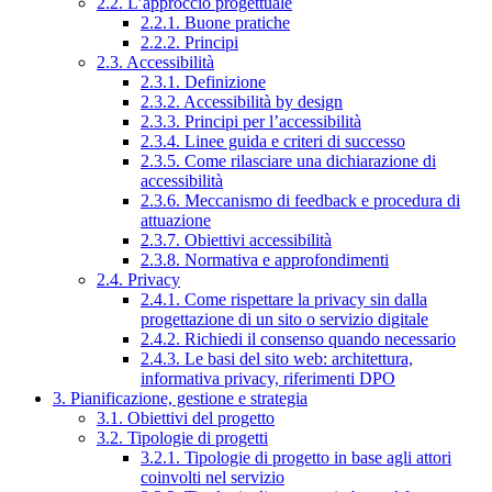
2.2. L’approccio progettuale
2.2.1. Buone pratiche
2.2.2. Principi
2.3. Accessibilità
2.3.1. Definizione
2.3.2. Accessibilità by design
2.3.3. Principi per l’accessibilità
2.3.4. Linee guida e criteri di successo
2.3.5. Come rilasciare una dichiarazione di
accessibilità
2.3.6. Meccanismo di feedback e procedura di
attuazione
2.3.7. Obiettivi accessibilità
2.3.8. Normativa e approfondimenti
2.4. Privacy
2.4.1. Come rispettare la privacy sin dalla
progettazione di un sito o servizio digitale
2.4.2. Richiedi il consenso quando necessario
2.4.3. Le basi del sito web: architettura,
informativa privacy, riferimenti DPO
3. Pianificazione, gestione e strategia
3.1. Obiettivi del progetto
3.2. Tipologie di progetti
3.2.1. Tipologie di progetto in base agli attori
coinvolti nel servizio