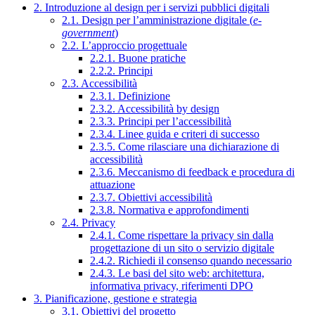
2. Introduzione al design per i servizi pubblici digitali
2.1. Design per l’amministrazione digitale (
e-
government
)
2.2. L’approccio progettuale
2.2.1. Buone pratiche
2.2.2. Principi
2.3. Accessibilità
2.3.1. Definizione
2.3.2. Accessibilità by design
2.3.3. Principi per l’accessibilità
2.3.4. Linee guida e criteri di successo
2.3.5. Come rilasciare una dichiarazione di
accessibilità
2.3.6. Meccanismo di feedback e procedura di
attuazione
2.3.7. Obiettivi accessibilità
2.3.8. Normativa e approfondimenti
2.4. Privacy
2.4.1. Come rispettare la privacy sin dalla
progettazione di un sito o servizio digitale
2.4.2. Richiedi il consenso quando necessario
2.4.3. Le basi del sito web: architettura,
informativa privacy, riferimenti DPO
3. Pianificazione, gestione e strategia
3.1. Obiettivi del progetto