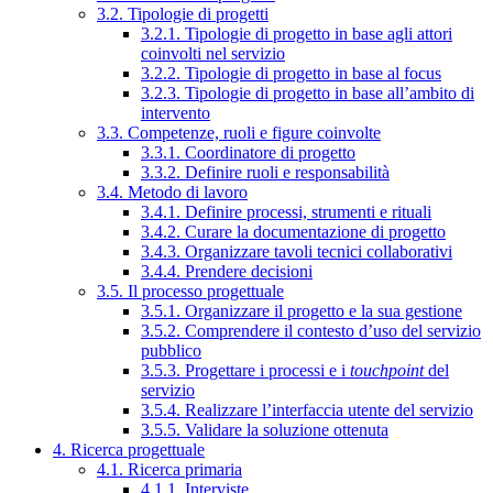
3.2. Tipologie di progetti
3.2.1. Tipologie di progetto in base agli attori
coinvolti nel servizio
3.2.2. Tipologie di progetto in base al focus
3.2.3. Tipologie di progetto in base all’ambito di
intervento
3.3. Competenze, ruoli e figure coinvolte
3.3.1. Coordinatore di progetto
3.3.2. Definire ruoli e responsabilità
3.4. Metodo di lavoro
3.4.1. Definire processi, strumenti e rituali
3.4.2. Curare la documentazione di progetto
3.4.3. Organizzare tavoli tecnici collaborativi
3.4.4. Prendere decisioni
3.5. Il processo progettuale
3.5.1. Organizzare il progetto e la sua gestione
3.5.2. Comprendere il contesto d’uso del servizio
pubblico
3.5.3. Progettare i processi e i
touchpoint
del
servizio
3.5.4. Realizzare l’interfaccia utente del servizio
3.5.5. Validare la soluzione ottenuta
4. Ricerca progettuale
4.1. Ricerca primaria
4.1.1. Interviste