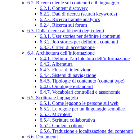
6.2. Ricerca utente sui contenuti e il linguaggio
6.2.1. Content discovery
6.2.2. Dati di ricerca (search keywords)
6.2.3. Ricerca tramite analytics
6.2.4. Ricerca sui forum
6.3. Dalla ricerca ai bisogni degli utenti
6.3.1. User stories per definire i contenuti
6.3.2. Job stories per definire i contenuti
6.3.3. Criteri di accettazione
6.4. Architettura dell’informazione
6.4.1. Definire l’architettura dell’informazione
6.4.2. Alberatura
6.4.3. Flussi di interazione
6.4.4. Sistemi di navigazione
6.4.5. Tipologie di contenuto (content type)
6.4.6. Ontologie e standard
6.4.7. Vocabolari controllati e tassonomie
6.5. Scrittura e linguaggio
6.5.1. Come leggono le persone sul web
6.5.2. Le regole per un linguaggio semplice
6.5.3. Microtesti
6.5.4. Scrittura collaborativa
6.5.5. Content critique
6.5.6. Traduzione e localizzazione dei contenuti
6.6. Documenti