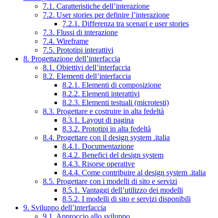
7.1. Caratteristiche dell’interazione
7.2. User stories per definire l’interazione
7.2.1. Differenza tra scenari e user stories
7.3. Flussi di interazione
7.4. Wireframe
7.5. Prototipi interattivi
8. Progettazione dell’interfaccia
8.1. Obiettivi dell’interfaccia
8.2. Elementi dell’interfaccia
8.2.1. Elementi di composizione
8.2.2. Elementi interattivi
8.2.3. Elementi testuali (microtesti)
8.3. Progettare e costruire in alta fedeltà
8.3.1. Layout di pagina
8.3.2. Prototipi in alta fedeltà
8.4. Progettare con il design system .italia
8.4.1. Documentazione
8.4.2. Benefici del design system
8.4.3. Risorse operative
8.4.4. Come contribuire al design system .italia
8.5. Progettare con i modelli di sito e servizi
8.5.1. Vantaggi dell’utilizzo dei modelli
8.5.2. I modelli di sito e servizi disponibili
9. Sviluppo dell’interfaccia
9.1. Approccio allo sviluppo