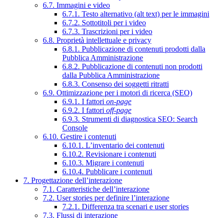
6.7. Immagini e video
6.7.1. Testo alternativo (alt text) per le immagini
6.7.2. Sottotitoli per i video
6.7.3. Trascrizioni per i video
6.8. Proprietà intellettuale e privacy
6.8.1. Pubblicazione di contenuti prodotti dalla
Pubblica Amministrazione
6.8.2. Pubblicazione di contenuti non prodotti
dalla Pubblica Amministrazione
6.8.3. Consenso dei soggetti ritratti
6.9. Ottimizzazione per i motori di ricerca (SEO)
6.9.1. I fattori
on-page
6.9.2. I fattori
off-page
6.9.3. Strumenti di diagnostica SEO: Search
Console
6.10. Gestire i contenuti
6.10.1. L’inventario dei contenuti
6.10.2. Revisionare i contenuti
6.10.3. Migrare i contenuti
6.10.4. Pubblicare i contenuti
7. Progettazione dell’interazione
7.1. Caratteristiche dell’interazione
7.2. User stories per definire l’interazione
7.2.1. Differenza tra scenari e user stories
7.3. Flussi di interazione