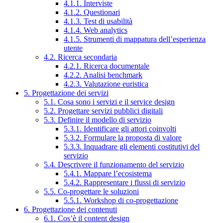
4.1.1. Interviste
4.1.2. Questionari
4.1.3. Test di usabilità
4.1.4. Web analytics
4.1.5. Strumenti di mappatura dell’esperienza
utente
4.2. Ricerca secondaria
4.2.1. Ricerca documentale
4.2.2. Analisi benchmark
4.2.3. Valutazione euristica
5. Progettazione dei servizi
5.1. Cosa sono i servizi e il service design
5.2. Progettare servizi pubblici digitali
5.3. Definire il modello di servizio
5.3.1. Identificare gli attori coinvolti
5.3.2. Formulare la proposta di valore
5.3.3. Inquadrare gli elementi costitutivi del
servizio
5.4. Descrivere il funzionamento del servizio
5.4.1. Mappare l’ecosistema
5.4.2. Rappresentare i flussi di servizio
5.5. Co-progettare le soluzioni
5.5.1. Workshop di co-progettazione
6. Progettazione dei contenuti
6.1. Cos’è il content design