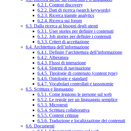
6.2.1. Content discovery
6.2.2. Dati di ricerca (search keywords)
6.2.3. Ricerca tramite analytics
6.2.4. Ricerca sui forum
6.3. Dalla ricerca ai bisogni degli utenti
6.3.1. User stories per definire i contenuti
6.3.2. Job stories per definire i contenuti
6.3.3. Criteri di accettazione
6.4. Architettura dell’informazione
6.4.1. Definire l’architettura dell’informazione
6.4.2. Alberatura
6.4.3. Flussi di interazione
6.4.4. Sistemi di navigazione
6.4.5. Tipologie di contenuto (content type)
6.4.6. Ontologie e standard
6.4.7. Vocabolari controllati e tassonomie
6.5. Scrittura e linguaggio
6.5.1. Come leggono le persone sul web
6.5.2. Le regole per un linguaggio semplice
6.5.3. Microtesti
6.5.4. Scrittura collaborativa
6.5.5. Content critique
6.5.6. Traduzione e localizzazione dei contenuti
6.6. Documenti