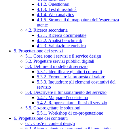
4.1.2. Questionari
4.1.3. Test di usabilità
4.1.4. Web analytics
4.1.5. Strumenti di mappatura dell’esperienza
utente
4.2. Ricerca secondaria
4.2.1. Ricerca documentale
4.2.2. Analisi benchmark
4.2.3. Valutazione euristica
5. Progettazione dei servizi
5.1. Cosa sono i servizi e il service design
5.2. Progettare servizi pubblici digitali
5.3. Definire il modello di servizio
5.3.1. Identificare gli attori coinvolti
5.3.2. Formulare la proposta di valore
5.3.3. Inquadrare gli elementi costitutivi del
servizio
5.4. Descrivere il funzionamento del servizio
5.4.1. Mappare l’ecosistema
5.4.2. Rappresentare i flussi di servizio
5.5. Co-progettare le soluzioni
5.5.1. Workshop di co-progettazione
6. Progettazione dei contenuti
6.1. Cos’è il content design
6.2. Ricerca utente sui contenuti e il linguaggio