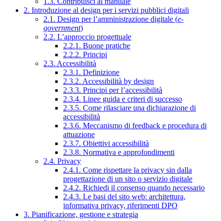
1.3. Contribuisci al manuale
2. Introduzione al design per i servizi pubblici digitali
2.1. Design per l’amministrazione digitale (
e-
government
)
2.2. L’approccio progettuale
2.2.1. Buone pratiche
2.2.2. Principi
2.3. Accessibilità
2.3.1. Definizione
2.3.2. Accessibilità by design
2.3.3. Principi per l’accessibilità
2.3.4. Linee guida e criteri di successo
2.3.5. Come rilasciare una dichiarazione di
accessibilità
2.3.6. Meccanismo di feedback e procedura di
attuazione
2.3.7. Obiettivi accessibilità
2.3.8. Normativa e approfondimenti
2.4. Privacy
2.4.1. Come rispettare la privacy sin dalla
progettazione di un sito o servizio digitale
2.4.2. Richiedi il consenso quando necessario
2.4.3. Le basi del sito web: architettura,
informativa privacy, riferimenti DPO
3. Pianificazione, gestione e strategia