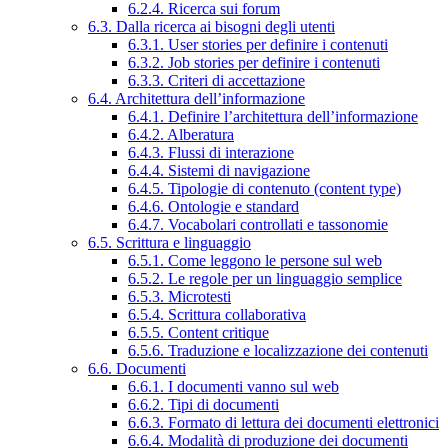
6.2.4. Ricerca sui forum
6.3. Dalla ricerca ai bisogni degli utenti
6.3.1. User stories per definire i contenuti
6.3.2. Job stories per definire i contenuti
6.3.3. Criteri di accettazione
6.4. Architettura dell’informazione
6.4.1. Definire l’architettura dell’informazione
6.4.2. Alberatura
6.4.3. Flussi di interazione
6.4.4. Sistemi di navigazione
6.4.5. Tipologie di contenuto (content type)
6.4.6. Ontologie e standard
6.4.7. Vocabolari controllati e tassonomie
6.5. Scrittura e linguaggio
6.5.1. Come leggono le persone sul web
6.5.2. Le regole per un linguaggio semplice
6.5.3. Microtesti
6.5.4. Scrittura collaborativa
6.5.5. Content critique
6.5.6. Traduzione e localizzazione dei contenuti
6.6. Documenti
6.6.1. I documenti vanno sul web
6.6.2. Tipi di documenti
6.6.3. Formato di lettura dei documenti elettronici
6.6.4. Modalità di produzione dei documenti