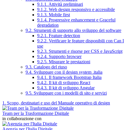
9.1.1. Attività preliminari
9.1.2. Web design responsivo e accessibile
9.1.3. Mobile first
9.1.4. Progressive enhancement e Graceful
degradation
9.2. Strumenti di supporto allo sviluppo del software
9.2.1. Feature detection
9.2.2. Verificare le feature disponibili con Can I
use
9.2.3. Strumenti e risorse per CSS e JavaScript
9.2.4. Supporto browser
9.2.5. Misurare le prestazioni
9.3. Catalogo del riuso
9.4. Sviluppare con il design system .italia
9.4.1. Il framework Bootstrap Italia
9.4.2. Il kit di sviluppo React
9.4.3. Il kit di sviluppo Angular
9.5. Sviluppare con i modelli di sito e servizi
1. Scopo, destinatari e uso del Manuale operativo di design
Team per la Trasformazione Digitale
in collaborazione con
Agenzia per l'Italia Digitale