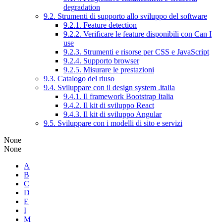
degradation
9.2. Strumenti di supporto allo sviluppo del software
9.2.1. Feature detection
9.2.2. Verificare le feature disponibili con Can I
use
9.2.3. Strumenti e risorse per CSS e JavaScript
9.2.4. Supporto browser
9.2.5. Misurare le prestazioni
9.3. Catalogo del riuso
9.4. Sviluppare con il design system .italia
9.4.1. Il framework Bootstrap Italia
9.4.2. Il kit di sviluppo React
9.4.3. Il kit di sviluppo Angular
9.5. Sviluppare con i modelli di sito e servizi
None
None
A
B
C
D
E
I
M