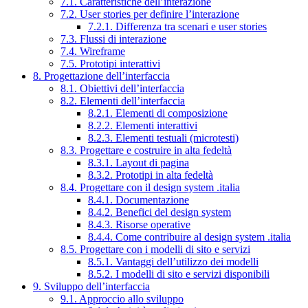
7.1. Caratteristiche dell’interazione
7.2. User stories per definire l’interazione
7.2.1. Differenza tra scenari e user stories
7.3. Flussi di interazione
7.4. Wireframe
7.5. Prototipi interattivi
8. Progettazione dell’interfaccia
8.1. Obiettivi dell’interfaccia
8.2. Elementi dell’interfaccia
8.2.1. Elementi di composizione
8.2.2. Elementi interattivi
8.2.3. Elementi testuali (microtesti)
8.3. Progettare e costruire in alta fedeltà
8.3.1. Layout di pagina
8.3.2. Prototipi in alta fedeltà
8.4. Progettare con il design system .italia
8.4.1. Documentazione
8.4.2. Benefici del design system
8.4.3. Risorse operative
8.4.4. Come contribuire al design system .italia
8.5. Progettare con i modelli di sito e servizi
8.5.1. Vantaggi dell’utilizzo dei modelli
8.5.2. I modelli di sito e servizi disponibili
9. Sviluppo dell’interfaccia
9.1. Approccio allo sviluppo