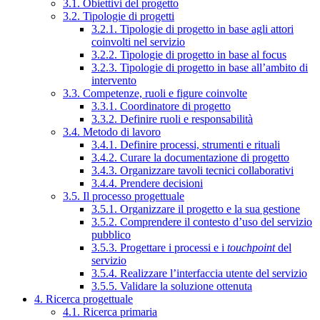
3.1. Obiettivi del progetto
3.2. Tipologie di progetti
3.2.1. Tipologie di progetto in base agli attori
coinvolti nel servizio
3.2.2. Tipologie di progetto in base al focus
3.2.3. Tipologie di progetto in base all’ambito di
intervento
3.3. Competenze, ruoli e figure coinvolte
3.3.1. Coordinatore di progetto
3.3.2. Definire ruoli e responsabilità
3.4. Metodo di lavoro
3.4.1. Definire processi, strumenti e rituali
3.4.2. Curare la documentazione di progetto
3.4.3. Organizzare tavoli tecnici collaborativi
3.4.4. Prendere decisioni
3.5. Il processo progettuale
3.5.1. Organizzare il progetto e la sua gestione
3.5.2. Comprendere il contesto d’uso del servizio
pubblico
3.5.3. Progettare i processi e i
touchpoint
del
servizio
3.5.4. Realizzare l’interfaccia utente del servizio
3.5.5. Validare la soluzione ottenuta
4. Ricerca progettuale
4.1. Ricerca primaria