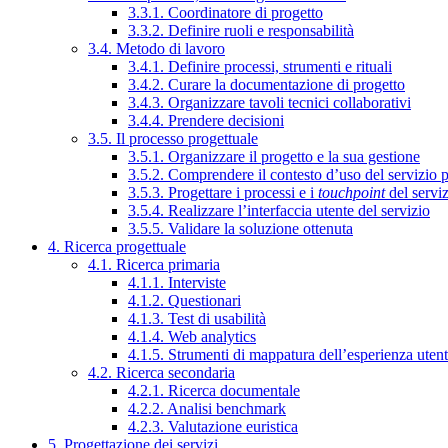
3.3.1. Coordinatore di progetto
3.3.2. Definire ruoli e responsabilità
3.4. Metodo di lavoro
3.4.1. Definire processi, strumenti e rituali
3.4.2. Curare la documentazione di progetto
3.4.3. Organizzare tavoli tecnici collaborativi
3.4.4. Prendere decisioni
3.5. Il processo progettuale
3.5.1. Organizzare il progetto e la sua gestione
3.5.2. Comprendere il contesto d’uso del servizio 
3.5.3. Progettare i processi e i
touchpoint
del servi
3.5.4. Realizzare l’interfaccia utente del servizio
3.5.5. Validare la soluzione ottenuta
4. Ricerca progettuale
4.1. Ricerca primaria
4.1.1. Interviste
4.1.2. Questionari
4.1.3. Test di usabilità
4.1.4. Web analytics
4.1.5. Strumenti di mappatura dell’esperienza uten
4.2. Ricerca secondaria
4.2.1. Ricerca documentale
4.2.2. Analisi benchmark
4.2.3. Valutazione euristica
5. Progettazione dei servizi