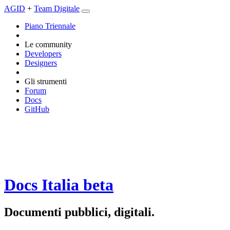
AGID
+
Team Digitale
Piano Triennale
Le community
Developers
Designers
Gli strumenti
Forum
Docs
GitHub
Docs Italia
beta
Documenti pubblici, digitali.