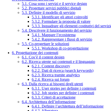
5.1. Cosa sono i servizi e il service design
5.2. Progettare servizi pubblici digitali
5.3. Definire il modello di servizio
5.3.1. Identificare gli attori coinvolti
5.3.2. Formulare la proposta di valore
5.3.3. Inquadrare gli elementi costitutivi del serviz
5.4. Descrivere il funzionamento del servizio
5.4.1. Mappare l’ecosistema
5.4.2. Rappresentare i flussi di servizio
5.5. Co-progettare le soluzioni
5.5.1. Workshop di co-progettazione
6. Progettazione dei contenuti
6.1. Cos’è il content design
6.2. Ricerca utente sui contenuti e il linguaggio
6.2.1. Content discovery
6.2.2. Dati di ricerca (search keywords)
6.2.3. Ricerca tramite analytics
6.2.4. Ricerca sui forum
6.3. Dalla ricerca ai bisogni degli utenti
6.3.1. User stories per definire i contenuti
6.3.2. Job stories per definire i contenuti
6.3.3. Criteri di accettazione
6.4. Architettura dell’informazione
6.4.1. Definire l’architettura dell’informazione
6.4.2. Alberatura