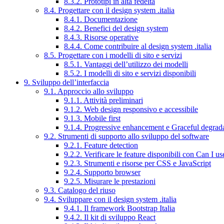
8.3.2. Prototipi in alta fedeltà
8.4. Progettare con il design system .italia
8.4.1. Documentazione
8.4.2. Benefici del design system
8.4.3. Risorse operative
8.4.4. Come contribuire al design system .italia
8.5. Progettare con i modelli di sito e servizi
8.5.1. Vantaggi dell’utilizzo dei modelli
8.5.2. I modelli di sito e servizi disponibili
9. Sviluppo dell’interfaccia
9.1. Approccio allo sviluppo
9.1.1. Attività preliminari
9.1.2. Web design responsivo e accessibile
9.1.3. Mobile first
9.1.4. Progressive enhancement e Graceful degrad
9.2. Strumenti di supporto allo sviluppo del software
9.2.1. Feature detection
9.2.2. Verificare le feature disponibili con Can I us
9.2.3. Strumenti e risorse per CSS e JavaScript
9.2.4. Supporto browser
9.2.5. Misurare le prestazioni
9.3. Catalogo del riuso
9.4. Sviluppare con il design system .italia
9.4.1. Il framework Bootstrap Italia
9.4.2. Il kit di sviluppo React