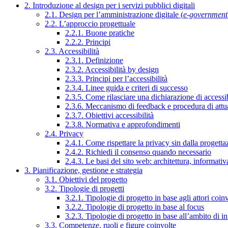
2. Introduzione al design per i servizi pubblici digitali
2.1. Design per l’amministrazione digitale (
e-government
2.2. L’approccio progettuale
2.2.1. Buone pratiche
2.2.2. Principi
2.3. Accessibilità
2.3.1. Definizione
2.3.2. Accessibilità by design
2.3.3. Principi per l’accessibilità
2.3.4. Linee guida e criteri di successo
2.3.5. Come rilasciare una dichiarazione di accessib
2.3.6. Meccanismo di feedback e procedura di attu
2.3.7. Obiettivi accessibilità
2.3.8. Normativa e approfondimenti
2.4. Privacy
2.4.1. Come rispettare la privacy sin dalla progettaz
2.4.2. Richiedi il consenso quando necessario
2.4.3. Le basi del sito web: architettura, informati
3. Pianificazione, gestione e strategia
3.1. Obiettivi del progetto
3.2. Tipologie di progetti
3.2.1. Tipologie di progetto in base agli attori coinv
3.2.2. Tipologie di progetto in base al focus
3.2.3. Tipologie di progetto in base all’ambito di i
3.3. Competenze, ruoli e figure coinvolte