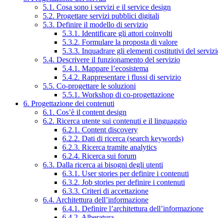
5.1. Cosa sono i servizi e il service design
5.2. Progettare servizi pubblici digitali
5.3. Definire il modello di servizio
5.3.1. Identificare gli attori coinvolti
5.3.2. Formulare la proposta di valore
5.3.3. Inquadrare gli elementi costitutivi del serviz
5.4. Descrivere il funzionamento del servizio
5.4.1. Mappare l’ecosistema
5.4.2. Rappresentare i flussi di servizio
5.5. Co-progettare le soluzioni
5.5.1. Workshop di co-progettazione
6. Progettazione dei contenuti
6.1. Cos’è il content design
6.2. Ricerca utente sui contenuti e il linguaggio
6.2.1. Content discovery
6.2.2. Dati di ricerca (search keywords)
6.2.3. Ricerca tramite analytics
6.2.4. Ricerca sui forum
6.3. Dalla ricerca ai bisogni degli utenti
6.3.1. User stories per definire i contenuti
6.3.2. Job stories per definire i contenuti
6.3.3. Criteri di accettazione
6.4. Architettura dell’informazione
6.4.1. Definire l’architettura dell’informazione
6.4.2. Alberatura