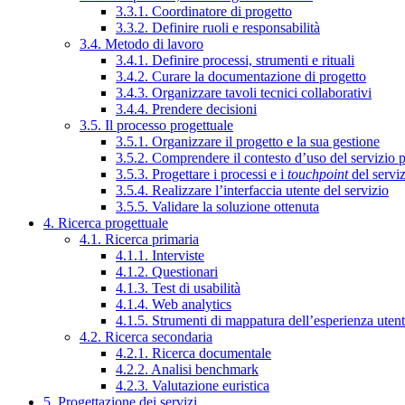
3.3.1. Coordinatore di progetto
3.3.2. Definire ruoli e responsabilità
3.4. Metodo di lavoro
3.4.1. Definire processi, strumenti e rituali
3.4.2. Curare la documentazione di progetto
3.4.3. Organizzare tavoli tecnici collaborativi
3.4.4. Prendere decisioni
3.5. Il processo progettuale
3.5.1. Organizzare il progetto e la sua gestione
3.5.2. Comprendere il contesto d’uso del servizio 
3.5.3. Progettare i processi e i
touchpoint
del servi
3.5.4. Realizzare l’interfaccia utente del servizio
3.5.5. Validare la soluzione ottenuta
4. Ricerca progettuale
4.1. Ricerca primaria
4.1.1. Interviste
4.1.2. Questionari
4.1.3. Test di usabilità
4.1.4. Web analytics
4.1.5. Strumenti di mappatura dell’esperienza uten
4.2. Ricerca secondaria
4.2.1. Ricerca documentale
4.2.2. Analisi benchmark
4.2.3. Valutazione euristica
5. Progettazione dei servizi