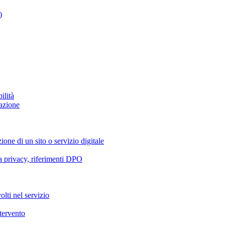
)
ilità
azione
ione di un sito o servizio digitale
va privacy, riferimenti DPO
olti nel servizio
ntervento