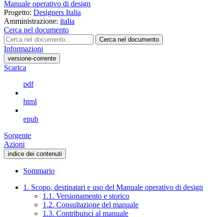
Manuale operativo di design
Progetto:
Designers Italia
Amministrazione:
italia
Cerca nel documento
Cerca nel documento
Informazioni
versione-corrente
Scarica
pdf
html
epub
Sorgente
Azioni
indice dei contenuti
Sommario
1. Scopo, destinatari e uso del Manuale operativo di design
1.1. Versionamento e storico
1.2. Consultazione del manuale
1.3. Contribuisci al manuale