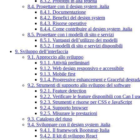
8.3.2. Prototipi in alta fedeltà
8.4. Progettare con il design system .italia
8.4.1. Documentazione
8.4.2. Benefici del design system
8.4.3. Risorse operative
8.4.4. Come contribuire al design system .italia
8.5. Progettare con i modelli di sito e servizi
8.5.1. Vantaggi dell’utilizzo dei modelli
8.5.2. I modelli di sito e servizi disponibili
9. Sviluppo dell’interfaccia
9.1. Approccio allo sviluppo
9.1.1. Attività preliminari
9.1.2. Web design responsivo e accessibile
9.1.3. Mobile first
9.1.4. Progressive enhancement e Graceful degrad
9.2. Strumenti di supporto allo sviluppo del software
9.2.1. Feature detection
9.2.2. Verificare le feature disponibili con Can I us
9.2.3. Strumenti e risorse per CSS e JavaScript
9.2.4. Supporto browser
9.2.5. Misurare le prestazioni
9.3. Catalogo del riuso
9.4. Sviluppare con il design system .italia
9.4.1. Il framework Bootstrap Italia
9.4.2. Il kit di sviluppo React