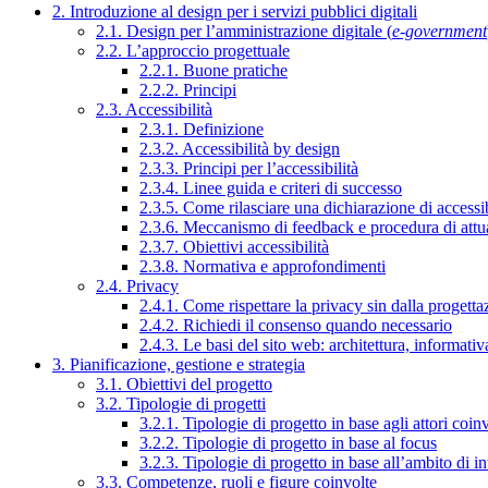
2. Introduzione al design per i servizi pubblici digitali
2.1. Design per l’amministrazione digitale (
e-government
2.2. L’approccio progettuale
2.2.1. Buone pratiche
2.2.2. Principi
2.3. Accessibilità
2.3.1. Definizione
2.3.2. Accessibilità by design
2.3.3. Principi per l’accessibilità
2.3.4. Linee guida e criteri di successo
2.3.5. Come rilasciare una dichiarazione di accessib
2.3.6. Meccanismo di feedback e procedura di attu
2.3.7. Obiettivi accessibilità
2.3.8. Normativa e approfondimenti
2.4. Privacy
2.4.1. Come rispettare la privacy sin dalla progettaz
2.4.2. Richiedi il consenso quando necessario
2.4.3. Le basi del sito web: architettura, informati
3. Pianificazione, gestione e strategia
3.1. Obiettivi del progetto
3.2. Tipologie di progetti
3.2.1. Tipologie di progetto in base agli attori coinv
3.2.2. Tipologie di progetto in base al focus
3.2.3. Tipologie di progetto in base all’ambito di i
3.3. Competenze, ruoli e figure coinvolte