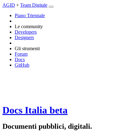
AGID
+
Team Digitale
Piano Triennale
Le community
Developers
Designers
Gli strumenti
Forum
Docs
GitHub
Docs Italia
beta
Documenti pubblici, digitali.