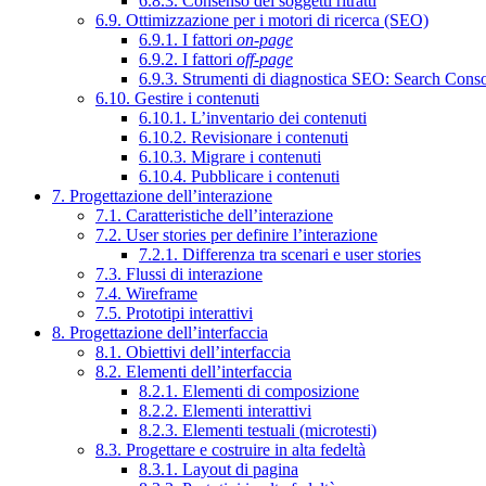
6.8.3. Consenso dei soggetti ritratti
6.9. Ottimizzazione per i motori di ricerca (SEO)
6.9.1. I fattori
on-page
6.9.2. I fattori
off-page
6.9.3. Strumenti di diagnostica SEO: Search Cons
6.10. Gestire i contenuti
6.10.1. L’inventario dei contenuti
6.10.2. Revisionare i contenuti
6.10.3. Migrare i contenuti
6.10.4. Pubblicare i contenuti
7. Progettazione dell’interazione
7.1. Caratteristiche dell’interazione
7.2. User stories per definire l’interazione
7.2.1. Differenza tra scenari e user stories
7.3. Flussi di interazione
7.4. Wireframe
7.5. Prototipi interattivi
8. Progettazione dell’interfaccia
8.1. Obiettivi dell’interfaccia
8.2. Elementi dell’interfaccia
8.2.1. Elementi di composizione
8.2.2. Elementi interattivi
8.2.3. Elementi testuali (microtesti)
8.3. Progettare e costruire in alta fedeltà
8.3.1. Layout di pagina