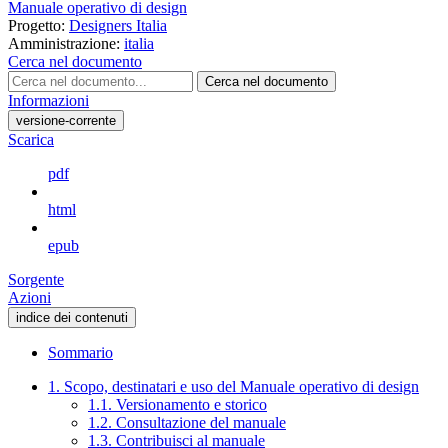
Manuale operativo di design
Progetto:
Designers Italia
Amministrazione:
italia
Cerca nel documento
Cerca nel documento
Informazioni
versione-corrente
Scarica
pdf
html
epub
Sorgente
Azioni
indice dei contenuti
Sommario
1. Scopo, destinatari e uso del Manuale operativo di design
1.1. Versionamento e storico
1.2. Consultazione del manuale
1.3. Contribuisci al manuale