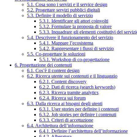
5.1. Cosa sono i servizi e il service design
5.2. Progettare servizi pubblici digitali
5.3. Definire il modello di servizio
5.3.1. Identificare gli attori coinvolti
5.3.2. Formulare la proposta di valore
5.3.3. Inquadrare gli elementi costitutivi del serviz
5.4. Descrivere il funzionamento del servizio
5.4.1. Mappare l’ecosistema
5.4.2. Rappresentare i flussi di servizio
5.5. Co-progettare le soluzioni
5.5.1. Workshop di co-progettazione
6. Progettazione dei contenuti
6.1. Cos’è il content design
6.2. Ricerca utente sui contenuti e il linguaggio
6.2.1. Content discovery
6.2.2. Dati di ricerca (search keywords)
6.2.3. Ricerca tramite analytics
6.2.4. Ricerca sui forum
6.3. Dalla ricerca ai bisogni degli utenti
6.3.1. User stories per definire i contenuti
6.3.2. Job stories per definire i contenuti
6.3.3. Criteri di accettazione
6.4. Architettura dell’informazione
6.4.1. Definire l’architettura dell’informazione
6.4.2. Alberatura