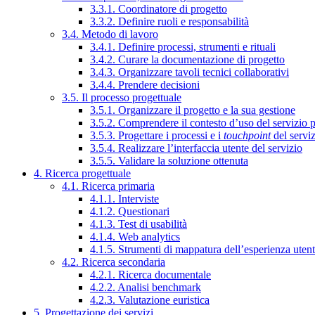
3.3.1. Coordinatore di progetto
3.3.2. Definire ruoli e responsabilità
3.4. Metodo di lavoro
3.4.1. Definire processi, strumenti e rituali
3.4.2. Curare la documentazione di progetto
3.4.3. Organizzare tavoli tecnici collaborativi
3.4.4. Prendere decisioni
3.5. Il processo progettuale
3.5.1. Organizzare il progetto e la sua gestione
3.5.2. Comprendere il contesto d’uso del servizio 
3.5.3. Progettare i processi e i
touchpoint
del servi
3.5.4. Realizzare l’interfaccia utente del servizio
3.5.5. Validare la soluzione ottenuta
4. Ricerca progettuale
4.1. Ricerca primaria
4.1.1. Interviste
4.1.2. Questionari
4.1.3. Test di usabilità
4.1.4. Web analytics
4.1.5. Strumenti di mappatura dell’esperienza uten
4.2. Ricerca secondaria
4.2.1. Ricerca documentale
4.2.2. Analisi benchmark
4.2.3. Valutazione euristica
5. Progettazione dei servizi