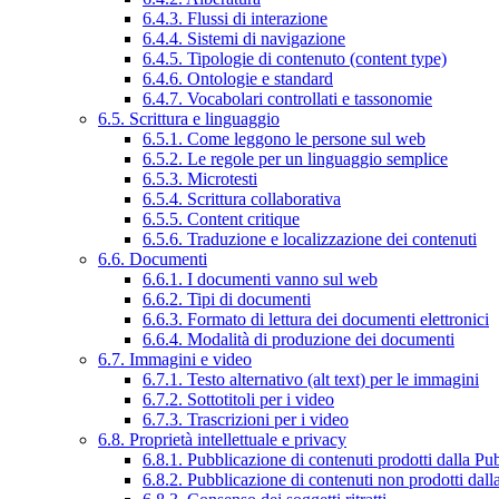
6.4.3. Flussi di interazione
6.4.4. Sistemi di navigazione
6.4.5. Tipologie di contenuto (content type)
6.4.6. Ontologie e standard
6.4.7. Vocabolari controllati e tassonomie
6.5. Scrittura e linguaggio
6.5.1. Come leggono le persone sul web
6.5.2. Le regole per un linguaggio semplice
6.5.3. Microtesti
6.5.4. Scrittura collaborativa
6.5.5. Content critique
6.5.6. Traduzione e localizzazione dei contenuti
6.6. Documenti
6.6.1. I documenti vanno sul web
6.6.2. Tipi di documenti
6.6.3. Formato di lettura dei documenti elettronici
6.6.4. Modalità di produzione dei documenti
6.7. Immagini e video
6.7.1. Testo alternativo (alt text) per le immagini
6.7.2. Sottotitoli per i video
6.7.3. Trascrizioni per i video
6.8. Proprietà intellettuale e privacy
6.8.1. Pubblicazione di contenuti prodotti dalla P
6.8.2. Pubblicazione di contenuti non prodotti dal