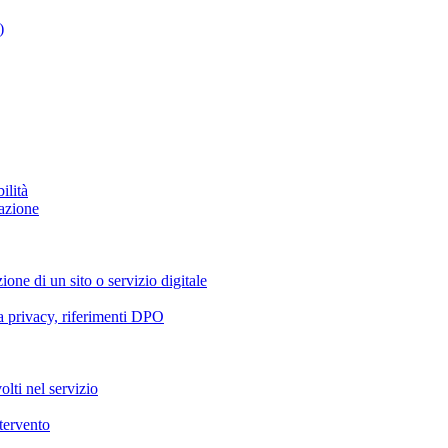
)
ilità
azione
ione di un sito o servizio digitale
va privacy, riferimenti DPO
olti nel servizio
ntervento