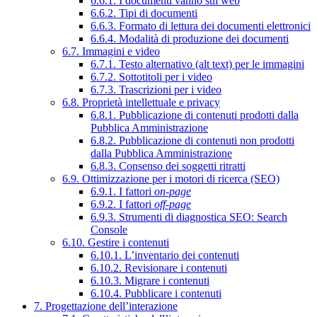
6.6.1. I documenti vanno sul web
6.6.2. Tipi di documenti
6.6.3. Formato di lettura dei documenti elettronici
6.6.4. Modalità di produzione dei documenti
6.7. Immagini e video
6.7.1. Testo alternativo (alt text) per le immagini
6.7.2. Sottotitoli per i video
6.7.3. Trascrizioni per i video
6.8. Proprietà intellettuale e privacy
6.8.1. Pubblicazione di contenuti prodotti dalla
Pubblica Amministrazione
6.8.2. Pubblicazione di contenuti non prodotti
dalla Pubblica Amministrazione
6.8.3. Consenso dei soggetti ritratti
6.9. Ottimizzazione per i motori di ricerca (SEO)
6.9.1. I fattori
on-page
6.9.2. I fattori
off-page
6.9.3. Strumenti di diagnostica SEO: Search
Console
6.10. Gestire i contenuti
6.10.1. L’inventario dei contenuti
6.10.2. Revisionare i contenuti
6.10.3. Migrare i contenuti
6.10.4. Pubblicare i contenuti
7. Progettazione dell’interazione