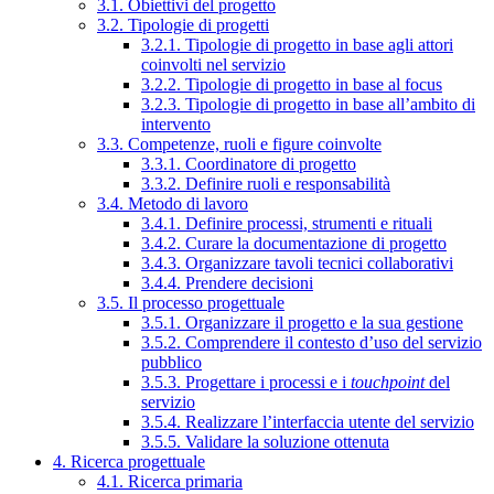
3.1. Obiettivi del progetto
3.2. Tipologie di progetti
3.2.1. Tipologie di progetto in base agli attori
coinvolti nel servizio
3.2.2. Tipologie di progetto in base al focus
3.2.3. Tipologie di progetto in base all’ambito di
intervento
3.3. Competenze, ruoli e figure coinvolte
3.3.1. Coordinatore di progetto
3.3.2. Definire ruoli e responsabilità
3.4. Metodo di lavoro
3.4.1. Definire processi, strumenti e rituali
3.4.2. Curare la documentazione di progetto
3.4.3. Organizzare tavoli tecnici collaborativi
3.4.4. Prendere decisioni
3.5. Il processo progettuale
3.5.1. Organizzare il progetto e la sua gestione
3.5.2. Comprendere il contesto d’uso del servizio
pubblico
3.5.3. Progettare i processi e i
touchpoint
del
servizio
3.5.4. Realizzare l’interfaccia utente del servizio
3.5.5. Validare la soluzione ottenuta
4. Ricerca progettuale
4.1. Ricerca primaria