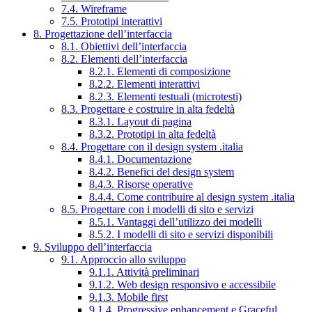
7.4. Wireframe
7.5. Prototipi interattivi
8. Progettazione dell’interfaccia
8.1. Obiettivi dell’interfaccia
8.2. Elementi dell’interfaccia
8.2.1. Elementi di composizione
8.2.2. Elementi interattivi
8.2.3. Elementi testuali (microtesti)
8.3. Progettare e costruire in alta fedeltà
8.3.1. Layout di pagina
8.3.2. Prototipi in alta fedeltà
8.4. Progettare con il design system .italia
8.4.1. Documentazione
8.4.2. Benefici del design system
8.4.3. Risorse operative
8.4.4. Come contribuire al design system .italia
8.5. Progettare con i modelli di sito e servizi
8.5.1. Vantaggi dell’utilizzo dei modelli
8.5.2. I modelli di sito e servizi disponibili
9. Sviluppo dell’interfaccia
9.1. Approccio allo sviluppo
9.1.1. Attività preliminari
9.1.2. Web design responsivo e accessibile
9.1.3. Mobile first
9.1.4. Progressive enhancement e Graceful