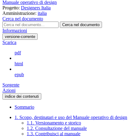
Manuale operativo di design
Progetto:
Designers Italia
Amministrazione:
italia
Cerca nel documento
Cerca nel documento
Informazioni
versione-corrente
Scarica
pdf
html
epub
Sorgente
Azioni
indice dei contenuti
Sommario
1. Scopo, destinatari e uso del Manuale operativo di design
1.1. Versionamento e storico
1.2. Consultazione del manuale
1.3. Contribuisci al manuale