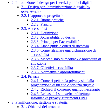
2. Introduzione al design per i servizi pubblici digitali
2.1. Design per l’amministrazione digitale (
e-
government
)
2.2. L’approccio progettuale
2.2.1. Buone pratiche
2.2.2. Principi
2.3. Accessibilità
2.3.1. Definizione
2.3.2. Accessibilità by design
2.3.3. Principi per l’accessibilità
2.3.4. Linee guida e criteri di successo
2.3.5. Come rilasciare una dichiarazione di
accessibilità
2.3.6. Meccanismo di feedback e procedura di
attuazione
2.3.7. Obiettivi accessibilità
2.3.8. Normativa e approfondimenti
2.4. Privacy
2.4.1. Come rispettare la privacy sin dalla
progettazione di un sito o servizio digitale
2.4.2. Richiedi il consenso quando necessario
2.4.3. Le basi del sito web: architettura,
informativa privacy, riferimenti DPO
3. Pianificazione, gestione e strategia
3.1. Obiettivi del progetto