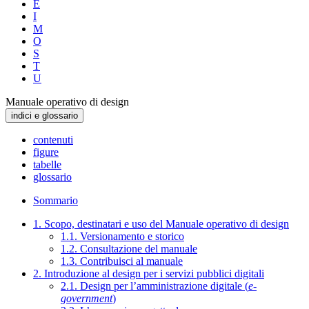
E
I
M
O
S
T
U
Manuale operativo di design
indici e glossario
contenuti
figure
tabelle
glossario
Sommario
1. Scopo, destinatari e uso del Manuale operativo di design
1.1. Versionamento e storico
1.2. Consultazione del manuale
1.3. Contribuisci al manuale
2. Introduzione al design per i servizi pubblici digitali
2.1. Design per l’amministrazione digitale (
e-
government
)