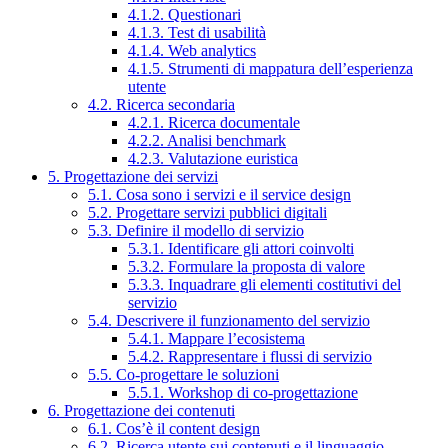
4.1.2. Questionari
4.1.3. Test di usabilità
4.1.4. Web analytics
4.1.5. Strumenti di mappatura dell’esperienza
utente
4.2. Ricerca secondaria
4.2.1. Ricerca documentale
4.2.2. Analisi benchmark
4.2.3. Valutazione euristica
5. Progettazione dei servizi
5.1. Cosa sono i servizi e il service design
5.2. Progettare servizi pubblici digitali
5.3. Definire il modello di servizio
5.3.1. Identificare gli attori coinvolti
5.3.2. Formulare la proposta di valore
5.3.3. Inquadrare gli elementi costitutivi del
servizio
5.4. Descrivere il funzionamento del servizio
5.4.1. Mappare l’ecosistema
5.4.2. Rappresentare i flussi di servizio
5.5. Co-progettare le soluzioni
5.5.1. Workshop di co-progettazione
6. Progettazione dei contenuti
6.1. Cos’è il content design
6.2. Ricerca utente sui contenuti e il linguaggio