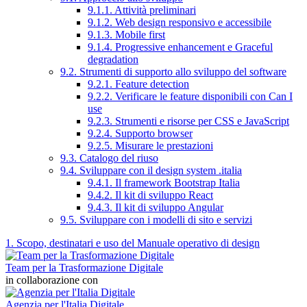
9.1.1. Attività preliminari
9.1.2. Web design responsivo e accessibile
9.1.3. Mobile first
9.1.4. Progressive enhancement e Graceful
degradation
9.2. Strumenti di supporto allo sviluppo del software
9.2.1. Feature detection
9.2.2. Verificare le feature disponibili con Can I
use
9.2.3. Strumenti e risorse per CSS e JavaScript
9.2.4. Supporto browser
9.2.5. Misurare le prestazioni
9.3. Catalogo del riuso
9.4. Sviluppare con il design system .italia
9.4.1. Il framework Bootstrap Italia
9.4.2. Il kit di sviluppo React
9.4.3. Il kit di sviluppo Angular
9.5. Sviluppare con i modelli di sito e servizi
1. Scopo, destinatari e uso del Manuale operativo di design
Team per la Trasformazione Digitale
in collaborazione con
Agenzia per l'Italia Digitale