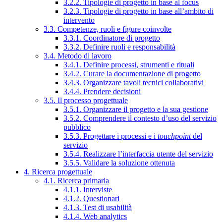
3.2.2. Tipologie di progetto in base al focus
3.2.3. Tipologie di progetto in base all’ambito di
intervento
3.3. Competenze, ruoli e figure coinvolte
3.3.1. Coordinatore di progetto
3.3.2. Definire ruoli e responsabilità
3.4. Metodo di lavoro
3.4.1. Definire processi, strumenti e rituali
3.4.2. Curare la documentazione di progetto
3.4.3. Organizzare tavoli tecnici collaborativi
3.4.4. Prendere decisioni
3.5. Il processo progettuale
3.5.1. Organizzare il progetto e la sua gestione
3.5.2. Comprendere il contesto d’uso del servizio
pubblico
3.5.3. Progettare i processi e i
touchpoint
del
servizio
3.5.4. Realizzare l’interfaccia utente del servizio
3.5.5. Validare la soluzione ottenuta
4. Ricerca progettuale
4.1. Ricerca primaria
4.1.1. Interviste
4.1.2. Questionari
4.1.3. Test di usabilità
4.1.4. Web analytics