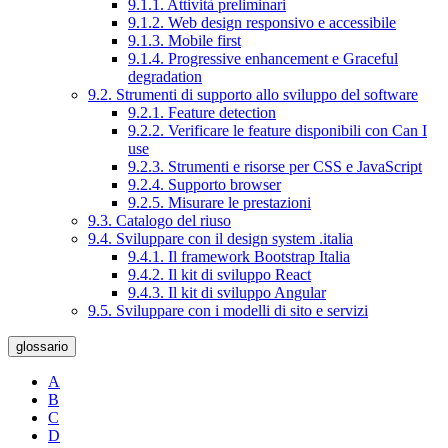
9.1.1. Attività preliminari
9.1.2. Web design responsivo e accessibile
9.1.3. Mobile first
9.1.4. Progressive enhancement e Graceful
degradation
9.2. Strumenti di supporto allo sviluppo del software
9.2.1. Feature detection
9.2.2. Verificare le feature disponibili con Can I
use
9.2.3. Strumenti e risorse per CSS e JavaScript
9.2.4. Supporto browser
9.2.5. Misurare le prestazioni
9.3. Catalogo del riuso
9.4. Sviluppare con il design system .italia
9.4.1. Il framework Bootstrap Italia
9.4.2. Il kit di sviluppo React
9.4.3. Il kit di sviluppo Angular
9.5. Sviluppare con i modelli di sito e servizi
glossario
A
B
C
D