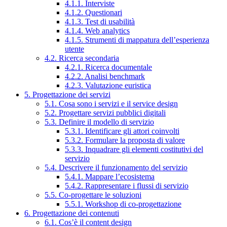
4.1.1. Interviste
4.1.2. Questionari
4.1.3. Test di usabilità
4.1.4. Web analytics
4.1.5. Strumenti di mappatura dell’esperienza
utente
4.2. Ricerca secondaria
4.2.1. Ricerca documentale
4.2.2. Analisi benchmark
4.2.3. Valutazione euristica
5. Progettazione dei servizi
5.1. Cosa sono i servizi e il service design
5.2. Progettare servizi pubblici digitali
5.3. Definire il modello di servizio
5.3.1. Identificare gli attori coinvolti
5.3.2. Formulare la proposta di valore
5.3.3. Inquadrare gli elementi costitutivi del
servizio
5.4. Descrivere il funzionamento del servizio
5.4.1. Mappare l’ecosistema
5.4.2. Rappresentare i flussi di servizio
5.5. Co-progettare le soluzioni
5.5.1. Workshop di co-progettazione
6. Progettazione dei contenuti
6.1. Cos’è il content design