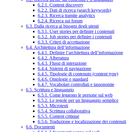
6.2.1. Content discovery
6.2.2. Dati di ricerca (search keywords)
6.2.3. Ricerca tramite analytics
6.2.4. Ricerca sui forum
6.3. Dalla ricerca ai bisogni degli utenti
6.3.1. User stories per definire i contenuti
6.3.2. Job stories per definire i contenuti
6.3.3. Criteri di accettazione
6.4. Architettura dell’informazione
6.4.1. Definire l’architettura dell’informazione
6.4.2. Alberatura
6.4.3. Flussi di interazione
6.4.4. Sistemi di navigazione
6.4.5. Tipologie di contenuto (content type)
6.4.6. Ontologie e standard
6.4.7. Vocabolari controllati e tassonomie
6.5. Scrittura e linguaggio
6.5.1. Come leggono le persone sul web
6.5.2. Le regole per un linguaggio semplice
6.5.3. Microtesti
6.5.4. Scrittura collaborativa
6.5.5. Content critique
6.5.6. Traduzione e localizzazione dei contenuti
6.6. Documenti