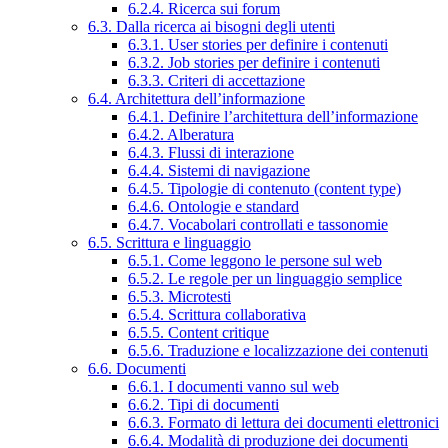
6.2.4. Ricerca sui forum
6.3. Dalla ricerca ai bisogni degli utenti
6.3.1. User stories per definire i contenuti
6.3.2. Job stories per definire i contenuti
6.3.3. Criteri di accettazione
6.4. Architettura dell’informazione
6.4.1. Definire l’architettura dell’informazione
6.4.2. Alberatura
6.4.3. Flussi di interazione
6.4.4. Sistemi di navigazione
6.4.5. Tipologie di contenuto (content type)
6.4.6. Ontologie e standard
6.4.7. Vocabolari controllati e tassonomie
6.5. Scrittura e linguaggio
6.5.1. Come leggono le persone sul web
6.5.2. Le regole per un linguaggio semplice
6.5.3. Microtesti
6.5.4. Scrittura collaborativa
6.5.5. Content critique
6.5.6. Traduzione e localizzazione dei contenuti
6.6. Documenti
6.6.1. I documenti vanno sul web
6.6.2. Tipi di documenti
6.6.3. Formato di lettura dei documenti elettronici
6.6.4. Modalità di produzione dei documenti