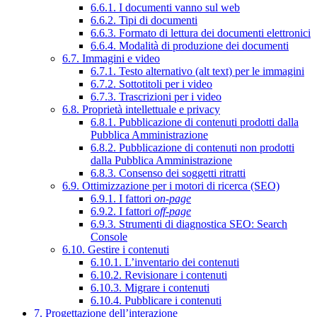
6.6.1. I documenti vanno sul web
6.6.2. Tipi di documenti
6.6.3. Formato di lettura dei documenti elettronici
6.6.4. Modalità di produzione dei documenti
6.7. Immagini e video
6.7.1. Testo alternativo (alt text) per le immagini
6.7.2. Sottotitoli per i video
6.7.3. Trascrizioni per i video
6.8. Proprietà intellettuale e privacy
6.8.1. Pubblicazione di contenuti prodotti dalla
Pubblica Amministrazione
6.8.2. Pubblicazione di contenuti non prodotti
dalla Pubblica Amministrazione
6.8.3. Consenso dei soggetti ritratti
6.9. Ottimizzazione per i motori di ricerca (SEO)
6.9.1. I fattori
on-page
6.9.2. I fattori
off-page
6.9.3. Strumenti di diagnostica SEO: Search
Console
6.10. Gestire i contenuti
6.10.1. L’inventario dei contenuti
6.10.2. Revisionare i contenuti
6.10.3. Migrare i contenuti
6.10.4. Pubblicare i contenuti
7. Progettazione dell’interazione