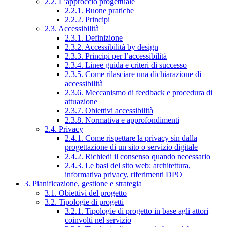
2.2. L’approccio progettuale
2.2.1. Buone pratiche
2.2.2. Principi
2.3. Accessibilità
2.3.1. Definizione
2.3.2. Accessibilità by design
2.3.3. Principi per l’accessibilità
2.3.4. Linee guida e criteri di successo
2.3.5. Come rilasciare una dichiarazione di
accessibilità
2.3.6. Meccanismo di feedback e procedura di
attuazione
2.3.7. Obiettivi accessibilità
2.3.8. Normativa e approfondimenti
2.4. Privacy
2.4.1. Come rispettare la privacy sin dalla
progettazione di un sito o servizio digitale
2.4.2. Richiedi il consenso quando necessario
2.4.3. Le basi del sito web: architettura,
informativa privacy, riferimenti DPO
3. Pianificazione, gestione e strategia
3.1. Obiettivi del progetto
3.2. Tipologie di progetti
3.2.1. Tipologie di progetto in base agli attori
coinvolti nel servizio