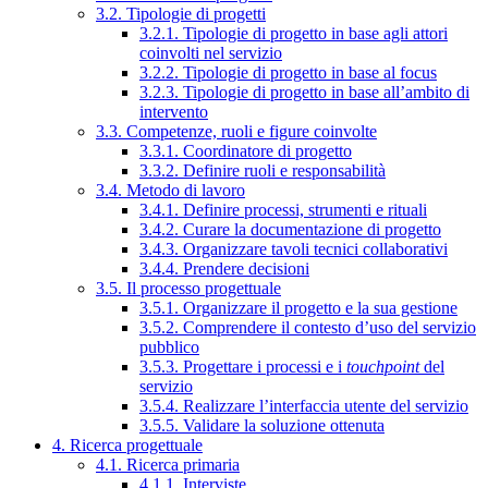
3.2. Tipologie di progetti
3.2.1. Tipologie di progetto in base agli attori
coinvolti nel servizio
3.2.2. Tipologie di progetto in base al focus
3.2.3. Tipologie di progetto in base all’ambito di
intervento
3.3. Competenze, ruoli e figure coinvolte
3.3.1. Coordinatore di progetto
3.3.2. Definire ruoli e responsabilità
3.4. Metodo di lavoro
3.4.1. Definire processi, strumenti e rituali
3.4.2. Curare la documentazione di progetto
3.4.3. Organizzare tavoli tecnici collaborativi
3.4.4. Prendere decisioni
3.5. Il processo progettuale
3.5.1. Organizzare il progetto e la sua gestione
3.5.2. Comprendere il contesto d’uso del servizio
pubblico
3.5.3. Progettare i processi e i
touchpoint
del
servizio
3.5.4. Realizzare l’interfaccia utente del servizio
3.5.5. Validare la soluzione ottenuta
4. Ricerca progettuale
4.1. Ricerca primaria
4.1.1. Interviste