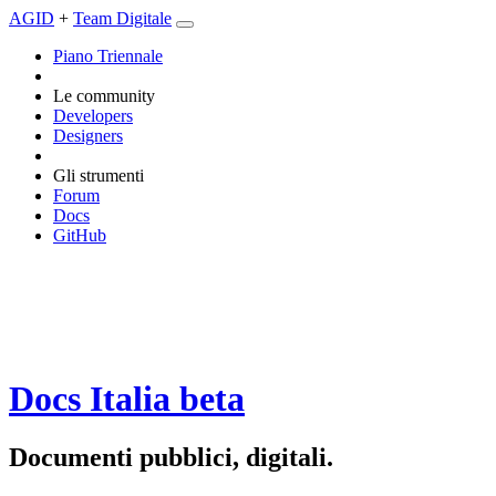
AGID
+
Team Digitale
Piano Triennale
Le community
Developers
Designers
Gli strumenti
Forum
Docs
GitHub
Docs Italia
beta
Documenti pubblici, digitali.