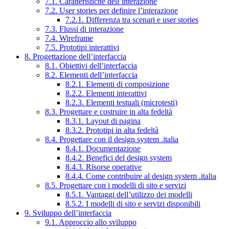
7.1. Caratteristiche dell’interazione
7.2. User stories per definire l’interazione
7.2.1. Differenza tra scenari e user stories
7.3. Flussi di interazione
7.4. Wireframe
7.5. Prototipi interattivi
8. Progettazione dell’interfaccia
8.1. Obiettivi dell’interfaccia
8.2. Elementi dell’interfaccia
8.2.1. Elementi di composizione
8.2.2. Elementi interattivi
8.2.3. Elementi testuali (microtesti)
8.3. Progettare e costruire in alta fedeltà
8.3.1. Layout di pagina
8.3.2. Prototipi in alta fedeltà
8.4. Progettare con il design system .italia
8.4.1. Documentazione
8.4.2. Benefici del design system
8.4.3. Risorse operative
8.4.4. Come contribuire al design system .italia
8.5. Progettare con i modelli di sito e servizi
8.5.1. Vantaggi dell’utilizzo dei modelli
8.5.2. I modelli di sito e servizi disponibili
9. Sviluppo dell’interfaccia
9.1. Approccio allo sviluppo