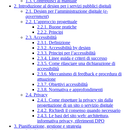
1.3. Contribuisci al manuale
2. Introduzione al design per i servizi pubblici digitali
2.1. Design per l’amministrazione digitale (
e-
government
)
2.2. L’approccio progettuale
2.2.1. Buone pratiche
2.2.2. Principi
2.3. Accessibilità
2.3.1. Definizione
2.3.2. Accessibilità by design
2.3.3. Principi per l’accessibilità
2.3.4. Linee guida e criteri di successo
2.3.5. Come rilasciare una dichiarazione di
accessibilità
2.3.6. Meccanismo di feedback e procedura di
attuazione
2.3.7. Obiettivi accessibilità
2.3.8. Normativa e approfondimenti
2.4. Privacy
2.4.1. Come rispettare la privacy sin dalla
progettazione di un sito o servizio digitale
2.4.2. Richiedi il consenso quando necessario
2.4.3. Le basi del sito web: architettura,
informativa privacy, riferimenti DPO
3. Pianificazione, gestione e strategia