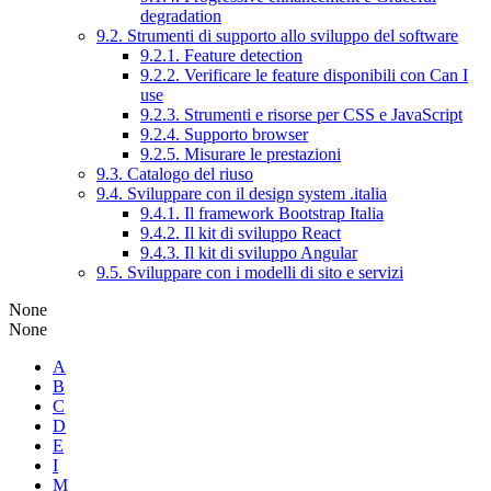
degradation
9.2. Strumenti di supporto allo sviluppo del software
9.2.1. Feature detection
9.2.2. Verificare le feature disponibili con Can I
use
9.2.3. Strumenti e risorse per CSS e JavaScript
9.2.4. Supporto browser
9.2.5. Misurare le prestazioni
9.3. Catalogo del riuso
9.4. Sviluppare con il design system .italia
9.4.1. Il framework Bootstrap Italia
9.4.2. Il kit di sviluppo React
9.4.3. Il kit di sviluppo Angular
9.5. Sviluppare con i modelli di sito e servizi
None
None
A
B
C
D
E
I
M