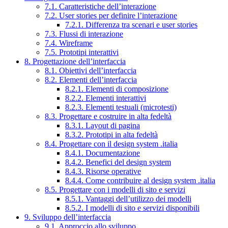
7.1. Caratteristiche dell’interazione
7.2. User stories per definire l’interazione
7.2.1. Differenza tra scenari e user stories
7.3. Flussi di interazione
7.4. Wireframe
7.5. Prototipi interattivi
8. Progettazione dell’interfaccia
8.1. Obiettivi dell’interfaccia
8.2. Elementi dell’interfaccia
8.2.1. Elementi di composizione
8.2.2. Elementi interattivi
8.2.3. Elementi testuali (microtesti)
8.3. Progettare e costruire in alta fedeltà
8.3.1. Layout di pagina
8.3.2. Prototipi in alta fedeltà
8.4. Progettare con il design system .italia
8.4.1. Documentazione
8.4.2. Benefici del design system
8.4.3. Risorse operative
8.4.4. Come contribuire al design system .italia
8.5. Progettare con i modelli di sito e servizi
8.5.1. Vantaggi dell’utilizzo dei modelli
8.5.2. I modelli di sito e servizi disponibili
9. Sviluppo dell’interfaccia
9.1. Approccio allo sviluppo