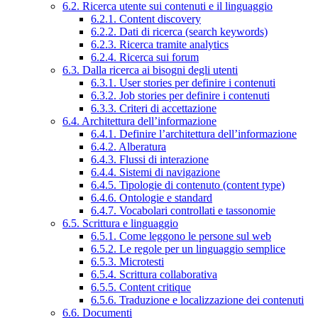
6.2. Ricerca utente sui contenuti e il linguaggio
6.2.1. Content discovery
6.2.2. Dati di ricerca (search keywords)
6.2.3. Ricerca tramite analytics
6.2.4. Ricerca sui forum
6.3. Dalla ricerca ai bisogni degli utenti
6.3.1. User stories per definire i contenuti
6.3.2. Job stories per definire i contenuti
6.3.3. Criteri di accettazione
6.4. Architettura dell’informazione
6.4.1. Definire l’architettura dell’informazione
6.4.2. Alberatura
6.4.3. Flussi di interazione
6.4.4. Sistemi di navigazione
6.4.5. Tipologie di contenuto (content type)
6.4.6. Ontologie e standard
6.4.7. Vocabolari controllati e tassonomie
6.5. Scrittura e linguaggio
6.5.1. Come leggono le persone sul web
6.5.2. Le regole per un linguaggio semplice
6.5.3. Microtesti
6.5.4. Scrittura collaborativa
6.5.5. Content critique
6.5.6. Traduzione e localizzazione dei contenuti
6.6. Documenti