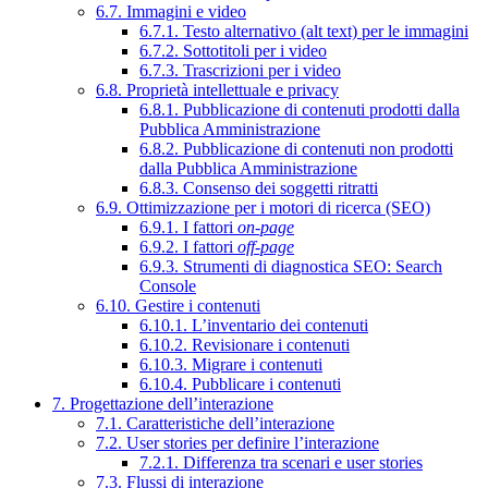
6.7. Immagini e video
6.7.1. Testo alternativo (alt text) per le immagini
6.7.2. Sottotitoli per i video
6.7.3. Trascrizioni per i video
6.8. Proprietà intellettuale e privacy
6.8.1. Pubblicazione di contenuti prodotti dalla
Pubblica Amministrazione
6.8.2. Pubblicazione di contenuti non prodotti
dalla Pubblica Amministrazione
6.8.3. Consenso dei soggetti ritratti
6.9. Ottimizzazione per i motori di ricerca (SEO)
6.9.1. I fattori
on-page
6.9.2. I fattori
off-page
6.9.3. Strumenti di diagnostica SEO: Search
Console
6.10. Gestire i contenuti
6.10.1. L’inventario dei contenuti
6.10.2. Revisionare i contenuti
6.10.3. Migrare i contenuti
6.10.4. Pubblicare i contenuti
7. Progettazione dell’interazione
7.1. Caratteristiche dell’interazione
7.2. User stories per definire l’interazione
7.2.1. Differenza tra scenari e user stories
7.3. Flussi di interazione