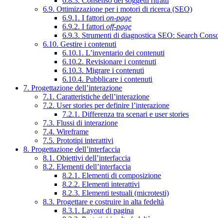
6.8.3. Consenso dei soggetti ritratti
6.9. Ottimizzazione per i motori di ricerca (SEO)
6.9.1. I fattori
on-page
6.9.2. I fattori
off-page
6.9.3. Strumenti di diagnostica SEO: Search Cons
6.10. Gestire i contenuti
6.10.1. L’inventario dei contenuti
6.10.2. Revisionare i contenuti
6.10.3. Migrare i contenuti
6.10.4. Pubblicare i contenuti
7. Progettazione dell’interazione
7.1. Caratteristiche dell’interazione
7.2. User stories per definire l’interazione
7.2.1. Differenza tra scenari e user stories
7.3. Flussi di interazione
7.4. Wireframe
7.5. Prototipi interattivi
8. Progettazione dell’interfaccia
8.1. Obiettivi dell’interfaccia
8.2. Elementi dell’interfaccia
8.2.1. Elementi di composizione
8.2.2. Elementi interattivi
8.2.3. Elementi testuali (microtesti)
8.3. Progettare e costruire in alta fedeltà
8.3.1. Layout di pagina