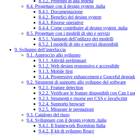
8.3.2. Prototipi in alta fedeltà
8.4. Progettare con il design system .italia
8.4.1. Documentazione
8.4.2. Benefici del design system
8.4.3. Risorse operative
8.4.4. Come contribuire al design system .italia
8.5. Progettare con i modelli di sito e servizi
8.5.1. Vantaggi dell’utilizzo dei modelli
8.5.2. I modelli di sito e servizi disponibili
9. Sviluppo dell’interfaccia
9.1. Approccio allo sviluppo
9.1.1. Attività preliminari
9.1.2. Web design responsivo e accessibile
9.1.3. Mobile first
9.1.4. Progressive enhancement e Graceful degrad
9.2. Strumenti di supporto allo sviluppo del software
9.2.1. Feature detection
9.2.2. Verificare le feature disponibili con Can I us
9.2.3. Strumenti e risorse per CSS e JavaScript
9.2.4. Supporto browser
9.2.5. Misurare le prestazioni
9.3. Catalogo del riuso
9.4. Sviluppare con il design system .italia
9.4.1. Il framework Bootstrap Italia
9.4.2. Il kit di sviluppo React