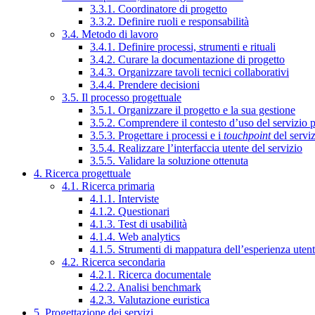
3.3.1. Coordinatore di progetto
3.3.2. Definire ruoli e responsabilità
3.4. Metodo di lavoro
3.4.1. Definire processi, strumenti e rituali
3.4.2. Curare la documentazione di progetto
3.4.3. Organizzare tavoli tecnici collaborativi
3.4.4. Prendere decisioni
3.5. Il processo progettuale
3.5.1. Organizzare il progetto e la sua gestione
3.5.2. Comprendere il contesto d’uso del servizio 
3.5.3. Progettare i processi e i
touchpoint
del servi
3.5.4. Realizzare l’interfaccia utente del servizio
3.5.5. Validare la soluzione ottenuta
4. Ricerca progettuale
4.1. Ricerca primaria
4.1.1. Interviste
4.1.2. Questionari
4.1.3. Test di usabilità
4.1.4. Web analytics
4.1.5. Strumenti di mappatura dell’esperienza uten
4.2. Ricerca secondaria
4.2.1. Ricerca documentale
4.2.2. Analisi benchmark
4.2.3. Valutazione euristica
5. Progettazione dei servizi