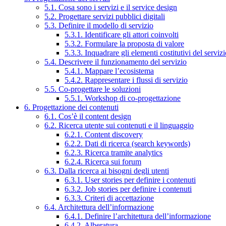
5.1. Cosa sono i servizi e il service design
5.2. Progettare servizi pubblici digitali
5.3. Definire il modello di servizio
5.3.1. Identificare gli attori coinvolti
5.3.2. Formulare la proposta di valore
5.3.3. Inquadrare gli elementi costitutivi del serviz
5.4. Descrivere il funzionamento del servizio
5.4.1. Mappare l’ecosistema
5.4.2. Rappresentare i flussi di servizio
5.5. Co-progettare le soluzioni
5.5.1. Workshop di co-progettazione
6. Progettazione dei contenuti
6.1. Cos’è il content design
6.2. Ricerca utente sui contenuti e il linguaggio
6.2.1. Content discovery
6.2.2. Dati di ricerca (search keywords)
6.2.3. Ricerca tramite analytics
6.2.4. Ricerca sui forum
6.3. Dalla ricerca ai bisogni degli utenti
6.3.1. User stories per definire i contenuti
6.3.2. Job stories per definire i contenuti
6.3.3. Criteri di accettazione
6.4. Architettura dell’informazione
6.4.1. Definire l’architettura dell’informazione
6.4.2. Alberatura