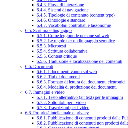
6.4.3. Flussi di interazione
6.4.4. Sistemi di navigazione
6.4.5. Tipologie di contenuto (content type)
6.4.6. Ontologie e standard
6.4.7. Vocabolari controllati e tassonomie
6.5. Scrittura e linguaggio
6.5.1. Come leggono le persone sul web
6.5.2. Le regole per un linguaggio semplice
6.5.3. Microtesti
6.5.4. Scrittura collaborativa
6.5.5. Content critique
6.5.6. Traduzione e localizzazione dei contenuti
6.6. Documenti
6.6.1. I documenti vanno sul web
6.6.2. Tipi di documenti
6.6.3. Formato di lettura dei documenti elettronici
6.6.4. Modalità di produzione dei documenti
6.7. Immagini e video
6.7.1. Testo alternativo (alt text) per le immagini
6.7.2. Sottotitoli per i video
6.7.3. Trascrizioni per i video
6.8. Proprietà intellettuale e privacy
6.8.1. Pubblicazione di contenuti prodotti dalla P
6.8.2. Pubblicazione di contenuti non prodotti dal