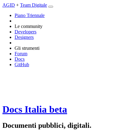
AGID
+
Team Digitale
Piano Triennale
Le community
Developers
Designers
Gli strumenti
Forum
Docs
GitHub
Docs Italia
beta
Documenti pubblici, digitali.