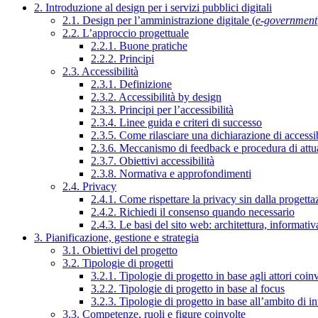
2. Introduzione al design per i servizi pubblici digitali
2.1. Design per l’amministrazione digitale (
e-government
2.2. L’approccio progettuale
2.2.1. Buone pratiche
2.2.2. Principi
2.3. Accessibilità
2.3.1. Definizione
2.3.2. Accessibilità by design
2.3.3. Principi per l’accessibilità
2.3.4. Linee guida e criteri di successo
2.3.5. Come rilasciare una dichiarazione di accessib
2.3.6. Meccanismo di feedback e procedura di attu
2.3.7. Obiettivi accessibilità
2.3.8. Normativa e approfondimenti
2.4. Privacy
2.4.1. Come rispettare la privacy sin dalla progettaz
2.4.2. Richiedi il consenso quando necessario
2.4.3. Le basi del sito web: architettura, informati
3. Pianificazione, gestione e strategia
3.1. Obiettivi del progetto
3.2. Tipologie di progetti
3.2.1. Tipologie di progetto in base agli attori coinv
3.2.2. Tipologie di progetto in base al focus
3.2.3. Tipologie di progetto in base all’ambito di i
3.3. Competenze, ruoli e figure coinvolte