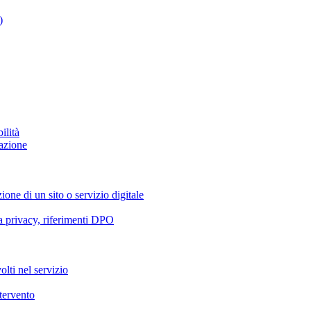
)
ilità
azione
ione di un sito o servizio digitale
va privacy, riferimenti DPO
olti nel servizio
ntervento