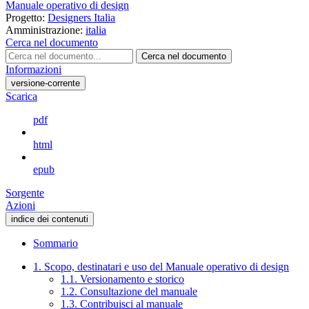
Manuale operativo di design
Progetto:
Designers Italia
Amministrazione:
italia
Cerca nel documento
Cerca nel documento
Informazioni
versione-corrente
Scarica
pdf
html
epub
Sorgente
Azioni
indice dei contenuti
Sommario
1. Scopo, destinatari e uso del Manuale operativo di design
1.1. Versionamento e storico
1.2. Consultazione del manuale
1.3. Contribuisci al manuale