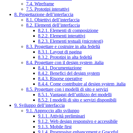
7.4. Wireframe
7.5. Prototipi interattivi
8. Progettazione dell’interfaccia
8.1. Obiettivi dell’interfaccia
8.2. Elementi dell’interfaccia
8.2.1. Elementi di composizione
8.2.2. Elementi interattivi
8.2.3. Elementi testuali (microtesti)
8.3. Progettare e costruire in alta fedeltà
8.3.1. Layout di pagina
8.3.2. Prototipi in alta fedeltà
8.4. Progettare con il design system .italia
8.4.1. Documentazione
8.4.2. Benefici del design system
8.4.3. Risorse operative
8.4.4. Come contribuire al design system .italia
8.5. Progettare con i modelli di sito e servizi
8.5.1. Vantaggi dell’utilizzo dei modelli
8.5.2. I modelli di sito e servizi disponibili
9. Sviluppo dell’interfaccia
9.1. Approccio allo sviluppo
9.1.1. Attività preliminari
9.1.2. Web design responsivo e accessibile
9.1.3. Mobile first
9.1.4. Progressive enhancement e Graceful