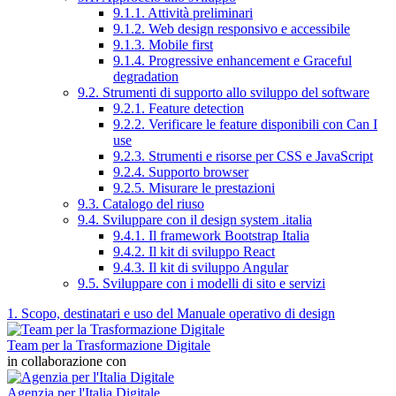
9.1.1. Attività preliminari
9.1.2. Web design responsivo e accessibile
9.1.3. Mobile first
9.1.4. Progressive enhancement e Graceful
degradation
9.2. Strumenti di supporto allo sviluppo del software
9.2.1. Feature detection
9.2.2. Verificare le feature disponibili con Can I
use
9.2.3. Strumenti e risorse per CSS e JavaScript
9.2.4. Supporto browser
9.2.5. Misurare le prestazioni
9.3. Catalogo del riuso
9.4. Sviluppare con il design system .italia
9.4.1. Il framework Bootstrap Italia
9.4.2. Il kit di sviluppo React
9.4.3. Il kit di sviluppo Angular
9.5. Sviluppare con i modelli di sito e servizi
1. Scopo, destinatari e uso del Manuale operativo di design
Team per la Trasformazione Digitale
in collaborazione con
Agenzia per l'Italia Digitale