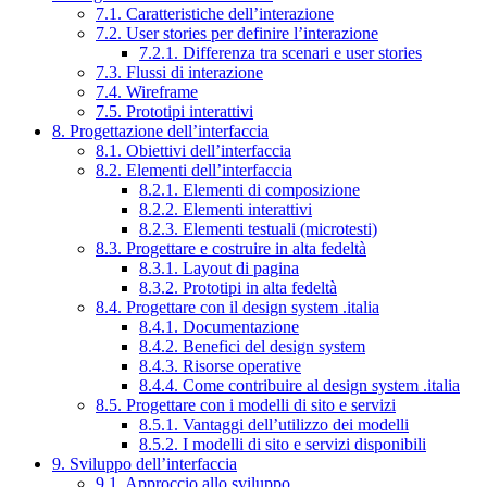
7.1. Caratteristiche dell’interazione
7.2. User stories per definire l’interazione
7.2.1. Differenza tra scenari e user stories
7.3. Flussi di interazione
7.4. Wireframe
7.5. Prototipi interattivi
8. Progettazione dell’interfaccia
8.1. Obiettivi dell’interfaccia
8.2. Elementi dell’interfaccia
8.2.1. Elementi di composizione
8.2.2. Elementi interattivi
8.2.3. Elementi testuali (microtesti)
8.3. Progettare e costruire in alta fedeltà
8.3.1. Layout di pagina
8.3.2. Prototipi in alta fedeltà
8.4. Progettare con il design system .italia
8.4.1. Documentazione
8.4.2. Benefici del design system
8.4.3. Risorse operative
8.4.4. Come contribuire al design system .italia
8.5. Progettare con i modelli di sito e servizi
8.5.1. Vantaggi dell’utilizzo dei modelli
8.5.2. I modelli di sito e servizi disponibili
9. Sviluppo dell’interfaccia
9.1. Approccio allo sviluppo