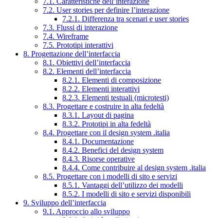
7.1. Caratteristiche dell’interazione
7.2. User stories per definire l’interazione
7.2.1. Differenza tra scenari e user stories
7.3. Flussi di interazione
7.4. Wireframe
7.5. Prototipi interattivi
8. Progettazione dell’interfaccia
8.1. Obiettivi dell’interfaccia
8.2. Elementi dell’interfaccia
8.2.1. Elementi di composizione
8.2.2. Elementi interattivi
8.2.3. Elementi testuali (microtesti)
8.3. Progettare e costruire in alta fedeltà
8.3.1. Layout di pagina
8.3.2. Prototipi in alta fedeltà
8.4. Progettare con il design system .italia
8.4.1. Documentazione
8.4.2. Benefici del design system
8.4.3. Risorse operative
8.4.4. Come contribuire al design system .italia
8.5. Progettare con i modelli di sito e servizi
8.5.1. Vantaggi dell’utilizzo dei modelli
8.5.2. I modelli di sito e servizi disponibili
9. Sviluppo dell’interfaccia
9.1. Approccio allo sviluppo