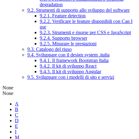
degradation
9.2. Strumenti di supporto allo sviluppo del software
9.2.1. Feature detection
9.2.2. Verificare le feature disponibili con Can I
use
9.2.3. Strumenti e risorse per CSS e JavaScript
9.2.4. Supporto browser
9.2.5. Misurare le prestazioni
9.3. Catalogo del riuso
9.4. Sviluppare con il design system .italia
9.4.1. Il framework Bootstrap Italia
9.4.2. Il kit di sviluppo React
9.4.3. Il kit di sviluppo Angular
9.5. Sviluppare con i modelli di sito e servizi
None
None
A
B
C
D
E
I
M