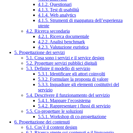
4.1.2. Questionari
4.1.3. Test di usabilità
4.1.4. Web analytics
4.1.5. Strumenti di mappatura dell’esperienza
utente
4.2. Ricerca secondaria
4.2.1. Ricerca documentale
4.2.2. Analisi benchmark
4.2.3. Valutazione euristica
5. Progettazione dei servizi
5.1. Cosa sono i servizi e il service design
5.2. Progettare servizi pubblici digitali
5.3. Definire il modello di servizio
5.3.1. Identificare gli attori coinvolti
5.3.2. Formulare la proposta di valore
5.3.3. Inquadrare gli elementi costitutivi del
servizio
5.4. Descrivere il funzionamento del servizio
5.4.1. Mappare l’ecosistema
5.4.2. Rappresentare i flussi di servizio
5.5. Co-progettare le soluzioni
5.5.1. Workshop di co-progettazione
6. Progettazione dei contenuti
6.1. Cos’è il content design
6.2. Ricerca utente sui contenuti e il linguaggio