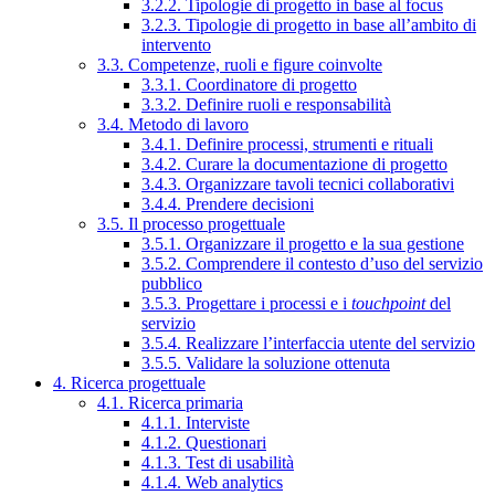
3.2.2. Tipologie di progetto in base al focus
3.2.3. Tipologie di progetto in base all’ambito di
intervento
3.3. Competenze, ruoli e figure coinvolte
3.3.1. Coordinatore di progetto
3.3.2. Definire ruoli e responsabilità
3.4. Metodo di lavoro
3.4.1. Definire processi, strumenti e rituali
3.4.2. Curare la documentazione di progetto
3.4.3. Organizzare tavoli tecnici collaborativi
3.4.4. Prendere decisioni
3.5. Il processo progettuale
3.5.1. Organizzare il progetto e la sua gestione
3.5.2. Comprendere il contesto d’uso del servizio
pubblico
3.5.3. Progettare i processi e i
touchpoint
del
servizio
3.5.4. Realizzare l’interfaccia utente del servizio
3.5.5. Validare la soluzione ottenuta
4. Ricerca progettuale
4.1. Ricerca primaria
4.1.1. Interviste
4.1.2. Questionari
4.1.3. Test di usabilità
4.1.4. Web analytics