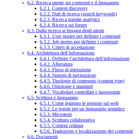
6.2. Ricerca utente sui contenuti e il linguaggio
6.2.1. Content discovery
6.2.2. Dati di ricerca (search keywords)
6.2.3. Ricerca tramite analytics
6.2.4. Ricerca sui forum
6.3. Dalla ricerca ai bisogni degli utenti
6.3.1. User stories per definire i contenuti
6.3.2. Job stories per definire i contenuti
6.3.3. Criteri di accettazione
6.4. Architettura dell’informazione
6.4.1. Definire l’architettura dell’informazione
6.4.2. Alberatura
6.4.3. Flussi di interazione
6.4.4. Sistemi di navigazione
6.4.5. Tipologie di contenuto (content type)
6.4.6. Ontologie e standard
6.4.7. Vocabolari controllati e tassonomie
6.5. Scrittura e linguaggio
6.5.1. Come leggono le persone sul web
6.5.2. Le regole per un linguaggio semplice
6.5.3. Microtesti
6.5.4. Scrittura collaborativa
6.5.5. Content critique
6.5.6. Traduzione e localizzazione dei contenuti
6.6. Documenti