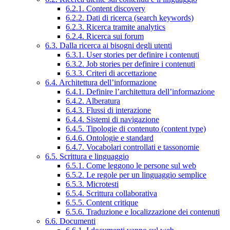
6.2.1. Content discovery
6.2.2. Dati di ricerca (search keywords)
6.2.3. Ricerca tramite analytics
6.2.4. Ricerca sui forum
6.3. Dalla ricerca ai bisogni degli utenti
6.3.1. User stories per definire i contenuti
6.3.2. Job stories per definire i contenuti
6.3.3. Criteri di accettazione
6.4. Architettura dell’informazione
6.4.1. Definire l’architettura dell’informazione
6.4.2. Alberatura
6.4.3. Flussi di interazione
6.4.4. Sistemi di navigazione
6.4.5. Tipologie di contenuto (content type)
6.4.6. Ontologie e standard
6.4.7. Vocabolari controllati e tassonomie
6.5. Scrittura e linguaggio
6.5.1. Come leggono le persone sul web
6.5.2. Le regole per un linguaggio semplice
6.5.3. Microtesti
6.5.4. Scrittura collaborativa
6.5.5. Content critique
6.5.6. Traduzione e localizzazione dei contenuti
6.6. Documenti