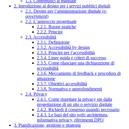
1.3. Contribuisci al manuale
2. Introduzione al design per i servizi pubblici digitali
2.1. Design per l’amministrazione digitale (
e-
government
)
2.2. L’approccio progettuale
2.2.1. Buone pratiche
2.2.2. Principi
2.3. Accessibilità
2.3.1. Definizione
2.3.2. Accessibilità by design
2.3.3. Principi per l’accessibilità
2.3.4. Linee guida e criteri di successo
2.3.5. Come rilasciare una dichiarazione di
accessibilità
2.3.6. Meccanismo di feedback e procedura di
attuazione
2.3.7. Obiettivi accessibilità
2.3.8. Normativa e approfondimenti
2.4. Privacy
2.4.1. Come rispettare la privacy sin dalla
progettazione di un sito o servizio digitale
2.4.2. Richiedi il consenso quando necessario
2.4.3. Le basi del sito web: architettura,
informativa privacy, riferimenti DPO
3. Pianificazione, gestione e strategia