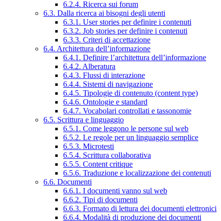
6.2.4. Ricerca sui forum
6.3. Dalla ricerca ai bisogni degli utenti
6.3.1. User stories per definire i contenuti
6.3.2. Job stories per definire i contenuti
6.3.3. Criteri di accettazione
6.4. Architettura dell’informazione
6.4.1. Definire l’architettura dell’informazione
6.4.2. Alberatura
6.4.3. Flussi di interazione
6.4.4. Sistemi di navigazione
6.4.5. Tipologie di contenuto (content type)
6.4.6. Ontologie e standard
6.4.7. Vocabolari controllati e tassonomie
6.5. Scrittura e linguaggio
6.5.1. Come leggono le persone sul web
6.5.2. Le regole per un linguaggio semplice
6.5.3. Microtesti
6.5.4. Scrittura collaborativa
6.5.5. Content critique
6.5.6. Traduzione e localizzazione dei contenuti
6.6. Documenti
6.6.1. I documenti vanno sul web
6.6.2. Tipi di documenti
6.6.3. Formato di lettura dei documenti elettronici
6.6.4. Modalità di produzione dei documenti