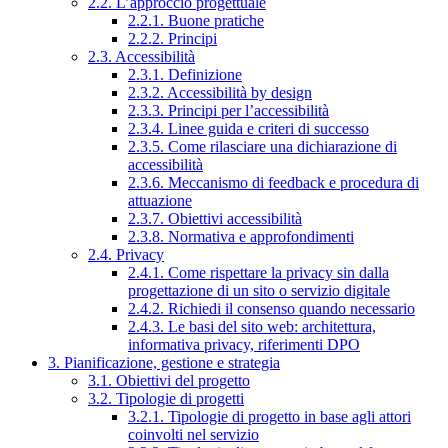
2.2. L’approccio progettuale
2.2.1. Buone pratiche
2.2.2. Principi
2.3. Accessibilità
2.3.1. Definizione
2.3.2. Accessibilità by design
2.3.3. Principi per l’accessibilità
2.3.4. Linee guida e criteri di successo
2.3.5. Come rilasciare una dichiarazione di
accessibilità
2.3.6. Meccanismo di feedback e procedura di
attuazione
2.3.7. Obiettivi accessibilità
2.3.8. Normativa e approfondimenti
2.4. Privacy
2.4.1. Come rispettare la privacy sin dalla
progettazione di un sito o servizio digitale
2.4.2. Richiedi il consenso quando necessario
2.4.3. Le basi del sito web: architettura,
informativa privacy, riferimenti DPO
3. Pianificazione, gestione e strategia
3.1. Obiettivi del progetto
3.2. Tipologie di progetti
3.2.1. Tipologie di progetto in base agli attori
coinvolti nel servizio