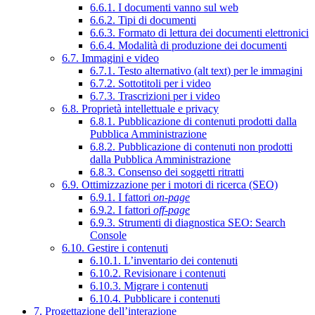
6.6.1. I documenti vanno sul web
6.6.2. Tipi di documenti
6.6.3. Formato di lettura dei documenti elettronici
6.6.4. Modalità di produzione dei documenti
6.7. Immagini e video
6.7.1. Testo alternativo (alt text) per le immagini
6.7.2. Sottotitoli per i video
6.7.3. Trascrizioni per i video
6.8. Proprietà intellettuale e privacy
6.8.1. Pubblicazione di contenuti prodotti dalla
Pubblica Amministrazione
6.8.2. Pubblicazione di contenuti non prodotti
dalla Pubblica Amministrazione
6.8.3. Consenso dei soggetti ritratti
6.9. Ottimizzazione per i motori di ricerca (SEO)
6.9.1. I fattori
on-page
6.9.2. I fattori
off-page
6.9.3. Strumenti di diagnostica SEO: Search
Console
6.10. Gestire i contenuti
6.10.1. L’inventario dei contenuti
6.10.2. Revisionare i contenuti
6.10.3. Migrare i contenuti
6.10.4. Pubblicare i contenuti
7. Progettazione dell’interazione