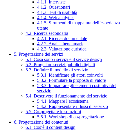
4.1.1. Interviste
4.1.2. Questionari
4.1.3. Test di usabilità
4.1.4. Web analytics
4.1.5. Strumenti di mappatura dell’esperienza
utente
4.2. Ricerca secondaria
4.2.1. Ricerca documentale
4.2.2. Analisi benchmark
4.2.3. Valutazione euristica
5. Progettazione dei servizi
5.1. Cosa sono i servizi e il service design
5.2. Progettare servizi pubblici digitali
5.3. Definire il modello di servizio
5.3.1. Identificare gli attori coinvolti
5.3.2. Formulare la proposta di valore
5.3.3. Inquadrare gli elementi costitutivi del
servizio
5.4. Descrivere il funzionamento del servizio
5.4.1. Mappare l’ecosistema
5.4.2. Rappresentare i flussi di servizio
5.5. Co-progettare le soluzioni
5.5.1. Workshop di co-progettazione
6. Progettazione dei contenuti
6.1. Cos’è il content design