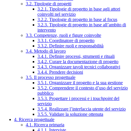
3.2. Tipologie di progetti
3.2.1. Tipologie di progetto in base agli attori
coinvolti nel servizio
3.2.2. Tipologie di progetto in base al focus
3.2.3. Tipologie di progetto in base all’ambito di
intervento
3.3. Competenze, ruoli e figure coinvolte
3.3.1. Coordinatore di progetto
3.3.2. Definire ruoli e responsabilità
3.4. Metodo di lavoro
3.4.1. Definire processi, strumenti e rituali
3.4.2. Curare la documentazione di progetto
3.4.3. Organizzare tavoli tecnici collaborativi
3.4.4. Prendere decisioni
3.5. Il processo progettuale
3.5.1. Organizzare il progetto e la sua gestione
3.5.2. Comprendere il contesto d’uso del servizio
pubblico
3.5.3. Progettare i processi e i
touchpoint
del
servizio
3.5.4. Realizzare l’interfaccia utente del servizio
3.5.5. Validare la soluzione ottenuta
4. Ricerca progettuale
4.1. Ricerca primaria
4.1.1. Interviste