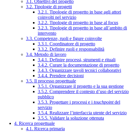
3.1. Obiettivi del progetto
3.2. Tipologie di progetti
3.2.1. Tipologie di progetto in base agli attori
coinvolti nel servizio
3.2.2. Tipologie di progetto in base al focus
3.2.3. Tipologie di progetto in base all’ambito di
intervento
3.3. Competenze, ruoli e figure coinvolte
3.3.1. Coordinatore di progetto
3.3.2. Definire ruoli e responsabilità
3.4. Metodo di lavoro
3.4.1. Definire processi, strumenti e rituali
3.4.2. Curare la documentazione di progetto
3.4.3. Organizzare tavoli tecnici collaborativi
3.4.4. Prendere decisioni
3.5. Il processo progettuale
3.5.1. Organizzare il progetto e la sua gestione
3.5.2. Comprendere il contesto d’uso del servizio
pubblico
3.5.3. Progettare i processi e i
touchpoint
del
servizio
3.5.4. Realizzare l’interfaccia utente del servizio
3.5.5. Validare la soluzione ottenuta
4. Ricerca progettuale
4.1. Ricerca primaria