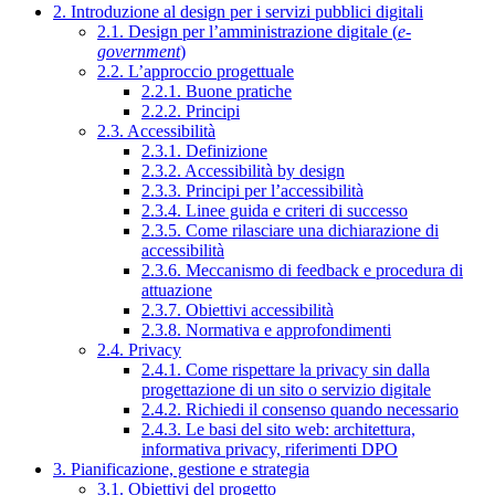
2. Introduzione al design per i servizi pubblici digitali
2.1. Design per l’amministrazione digitale (
e-
government
)
2.2. L’approccio progettuale
2.2.1. Buone pratiche
2.2.2. Principi
2.3. Accessibilità
2.3.1. Definizione
2.3.2. Accessibilità by design
2.3.3. Principi per l’accessibilità
2.3.4. Linee guida e criteri di successo
2.3.5. Come rilasciare una dichiarazione di
accessibilità
2.3.6. Meccanismo di feedback e procedura di
attuazione
2.3.7. Obiettivi accessibilità
2.3.8. Normativa e approfondimenti
2.4. Privacy
2.4.1. Come rispettare la privacy sin dalla
progettazione di un sito o servizio digitale
2.4.2. Richiedi il consenso quando necessario
2.4.3. Le basi del sito web: architettura,
informativa privacy, riferimenti DPO
3. Pianificazione, gestione e strategia
3.1. Obiettivi del progetto