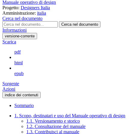
Manuale operativo di design
Progetto:
Designers Italia
Amministrazione:
italia
Cerca nel documento
Cerca nel documento
Informazioni
versione-corrente
Scarica
pdf
html
epub
Sorgente
Azioni
indice dei contenuti
Sommario
1. Scopo, destinatari e uso del Manuale operativo di design
1.1. Versionamento e storico
1.2. Consultazione del manuale
1.3. Contribuisci al manuale