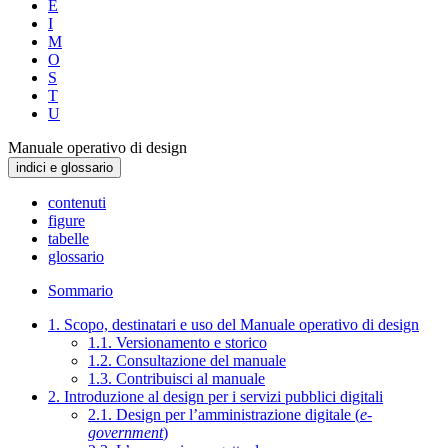
E
I
M
O
S
T
U
Manuale operativo di design
indici e glossario
contenuti
figure
tabelle
glossario
Sommario
1. Scopo, destinatari e uso del Manuale operativo di design
1.1. Versionamento e storico
1.2. Consultazione del manuale
1.3. Contribuisci al manuale
2. Introduzione al design per i servizi pubblici digitali
2.1. Design per l’amministrazione digitale (
e-
government
)