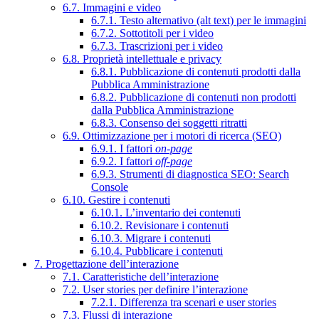
6.7. Immagini e video
6.7.1. Testo alternativo (alt text) per le immagini
6.7.2. Sottotitoli per i video
6.7.3. Trascrizioni per i video
6.8. Proprietà intellettuale e privacy
6.8.1. Pubblicazione di contenuti prodotti dalla
Pubblica Amministrazione
6.8.2. Pubblicazione di contenuti non prodotti
dalla Pubblica Amministrazione
6.8.3. Consenso dei soggetti ritratti
6.9. Ottimizzazione per i motori di ricerca (SEO)
6.9.1. I fattori
on-page
6.9.2. I fattori
off-page
6.9.3. Strumenti di diagnostica SEO: Search
Console
6.10. Gestire i contenuti
6.10.1. L’inventario dei contenuti
6.10.2. Revisionare i contenuti
6.10.3. Migrare i contenuti
6.10.4. Pubblicare i contenuti
7. Progettazione dell’interazione
7.1. Caratteristiche dell’interazione
7.2. User stories per definire l’interazione
7.2.1. Differenza tra scenari e user stories
7.3. Flussi di interazione