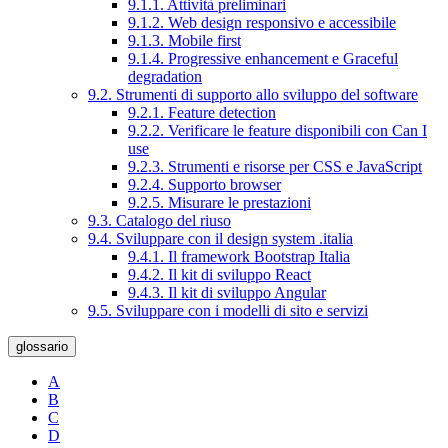
9.1.1. Attività preliminari
9.1.2. Web design responsivo e accessibile
9.1.3. Mobile first
9.1.4. Progressive enhancement e Graceful
degradation
9.2. Strumenti di supporto allo sviluppo del software
9.2.1. Feature detection
9.2.2. Verificare le feature disponibili con Can I
use
9.2.3. Strumenti e risorse per CSS e JavaScript
9.2.4. Supporto browser
9.2.5. Misurare le prestazioni
9.3. Catalogo del riuso
9.4. Sviluppare con il design system .italia
9.4.1. Il framework Bootstrap Italia
9.4.2. Il kit di sviluppo React
9.4.3. Il kit di sviluppo Angular
9.5. Sviluppare con i modelli di sito e servizi
glossario
A
B
C
D