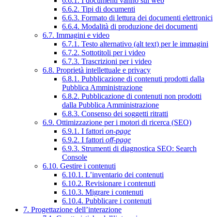
6.6.1. I documenti vanno sul web
6.6.2. Tipi di documenti
6.6.3. Formato di lettura dei documenti elettronici
6.6.4. Modalità di produzione dei documenti
6.7. Immagini e video
6.7.1. Testo alternativo (alt text) per le immagini
6.7.2. Sottotitoli per i video
6.7.3. Trascrizioni per i video
6.8. Proprietà intellettuale e privacy
6.8.1. Pubblicazione di contenuti prodotti dalla
Pubblica Amministrazione
6.8.2. Pubblicazione di contenuti non prodotti
dalla Pubblica Amministrazione
6.8.3. Consenso dei soggetti ritratti
6.9. Ottimizzazione per i motori di ricerca (SEO)
6.9.1. I fattori
on-page
6.9.2. I fattori
off-page
6.9.3. Strumenti di diagnostica SEO: Search
Console
6.10. Gestire i contenuti
6.10.1. L’inventario dei contenuti
6.10.2. Revisionare i contenuti
6.10.3. Migrare i contenuti
6.10.4. Pubblicare i contenuti
7. Progettazione dell’interazione