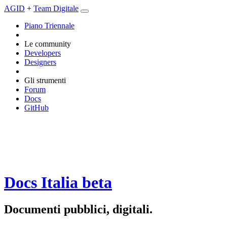
AGID
+
Team Digitale
Piano Triennale
Le community
Developers
Designers
Gli strumenti
Forum
Docs
GitHub
Docs Italia
beta
Documenti pubblici, digitali.