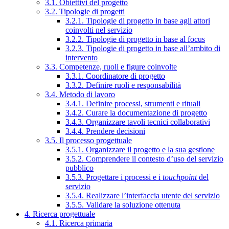
3.1. Obiettivi del progetto
3.2. Tipologie di progetti
3.2.1. Tipologie di progetto in base agli attori
coinvolti nel servizio
3.2.2. Tipologie di progetto in base al focus
3.2.3. Tipologie di progetto in base all’ambito di
intervento
3.3. Competenze, ruoli e figure coinvolte
3.3.1. Coordinatore di progetto
3.3.2. Definire ruoli e responsabilità
3.4. Metodo di lavoro
3.4.1. Definire processi, strumenti e rituali
3.4.2. Curare la documentazione di progetto
3.4.3. Organizzare tavoli tecnici collaborativi
3.4.4. Prendere decisioni
3.5. Il processo progettuale
3.5.1. Organizzare il progetto e la sua gestione
3.5.2. Comprendere il contesto d’uso del servizio
pubblico
3.5.3. Progettare i processi e i
touchpoint
del
servizio
3.5.4. Realizzare l’interfaccia utente del servizio
3.5.5. Validare la soluzione ottenuta
4. Ricerca progettuale
4.1. Ricerca primaria