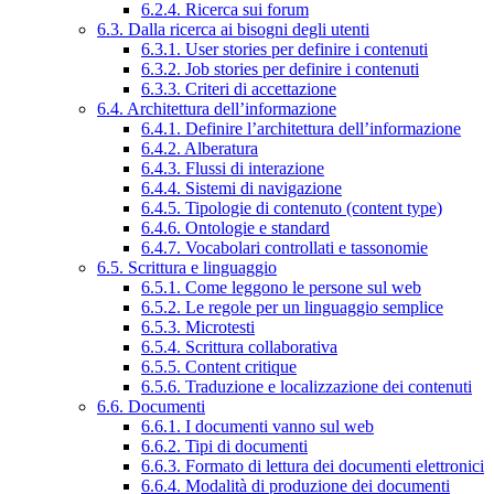
6.2.4. Ricerca sui forum
6.3. Dalla ricerca ai bisogni degli utenti
6.3.1. User stories per definire i contenuti
6.3.2. Job stories per definire i contenuti
6.3.3. Criteri di accettazione
6.4. Architettura dell’informazione
6.4.1. Definire l’architettura dell’informazione
6.4.2. Alberatura
6.4.3. Flussi di interazione
6.4.4. Sistemi di navigazione
6.4.5. Tipologie di contenuto (content type)
6.4.6. Ontologie e standard
6.4.7. Vocabolari controllati e tassonomie
6.5. Scrittura e linguaggio
6.5.1. Come leggono le persone sul web
6.5.2. Le regole per un linguaggio semplice
6.5.3. Microtesti
6.5.4. Scrittura collaborativa
6.5.5. Content critique
6.5.6. Traduzione e localizzazione dei contenuti
6.6. Documenti
6.6.1. I documenti vanno sul web
6.6.2. Tipi di documenti
6.6.3. Formato di lettura dei documenti elettronici
6.6.4. Modalità di produzione dei documenti