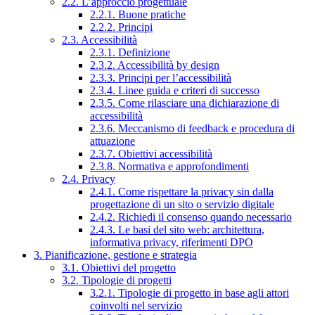
2.2. L’approccio progettuale
2.2.1. Buone pratiche
2.2.2. Principi
2.3. Accessibilità
2.3.1. Definizione
2.3.2. Accessibilità by design
2.3.3. Principi per l’accessibilità
2.3.4. Linee guida e criteri di successo
2.3.5. Come rilasciare una dichiarazione di
accessibilità
2.3.6. Meccanismo di feedback e procedura di
attuazione
2.3.7. Obiettivi accessibilità
2.3.8. Normativa e approfondimenti
2.4. Privacy
2.4.1. Come rispettare la privacy sin dalla
progettazione di un sito o servizio digitale
2.4.2. Richiedi il consenso quando necessario
2.4.3. Le basi del sito web: architettura,
informativa privacy, riferimenti DPO
3. Pianificazione, gestione e strategia
3.1. Obiettivi del progetto
3.2. Tipologie di progetti
3.2.1. Tipologie di progetto in base agli attori
coinvolti nel servizio