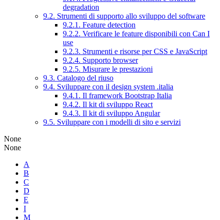
degradation
9.2. Strumenti di supporto allo sviluppo del software
9.2.1. Feature detection
9.2.2. Verificare le feature disponibili con Can I
use
9.2.3. Strumenti e risorse per CSS e JavaScript
9.2.4. Supporto browser
9.2.5. Misurare le prestazioni
9.3. Catalogo del riuso
9.4. Sviluppare con il design system .italia
9.4.1. Il framework Bootstrap Italia
9.4.2. Il kit di sviluppo React
9.4.3. Il kit di sviluppo Angular
9.5. Sviluppare con i modelli di sito e servizi
None
None
A
B
C
D
E
I
M