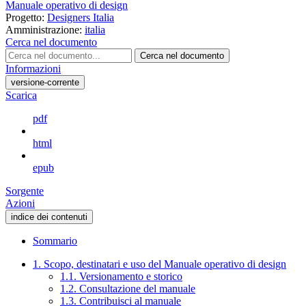
Manuale operativo di design
Progetto:
Designers Italia
Amministrazione:
italia
Cerca nel documento
Cerca nel documento
Informazioni
versione-corrente
Scarica
pdf
html
epub
Sorgente
Azioni
indice dei contenuti
Sommario
1. Scopo, destinatari e uso del Manuale operativo di design
1.1. Versionamento e storico
1.2. Consultazione del manuale
1.3. Contribuisci al manuale