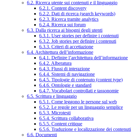
6.2. Ricerca utente sui contenuti e il linguaggio
6.2.1. Content discovery
6.2.2. Dati di ricerca (search keywords)
6.2.3. Ricerca tramite analytics
6.2.4. Ricerca sui forum
6.3. Dalla ricerca ai bisogni degli utenti
6.3.1. User stories per definire i contenuti
6.3.2. Job stories per definire i contenuti
6.3.3. Criteri di accettazione
6.4. Architettura dell’informazione
6.4.1. Definire l’architettura dell’informazione
6.4.2. Alberatura
6.4.3. Flussi di interazione
6.4.4. Sistemi di navigazione
6.4.5. Tipologie di contenuto (content type)
6.4.6. Ontologie e standard
6.4.7. Vocabolari controllati e tassonomie
6.5. Scrittura e linguaggio
6.5.1. Come leggono le persone sul web
6.5.2. Le regole per un linguaggio semplice
6.5.3. Microtesti
6.5.4. Scrittura collaborativa
6.5.5. Content critique
6.5.6. Traduzione e localizzazione dei contenuti
6.6. Documenti