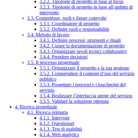
3.2.2. Tipologie di progetto in base al focus
3.2.3. Tipologie di progetto in base all’ambito di
intervento
3.3. Competenze, ruoli e figure coinvolte
3.3.1. Coordinatore di progetto
3.3.2. Definire ruoli e responsabilità
3.4. Metodo di lavoro
3.4.1. Definire processi, strumenti e rituali
3.4.2. Curare la documentazione di progetto
3.4.3. Organizzare tavoli tecnici collaborativi
3.4.4. Prendere decisioni
3.5. Il processo progettuale
3.5.1. Organizzare il progetto e la sua gestione
3.5.2. Comprendere il contesto d’uso del servizio
pubblico
3.5.3. Progettare i processi e i
touchpoint
del
servizio
3.5.4. Realizzare l’interfaccia utente del servizio
3.5.5. Validare la soluzione ottenuta
4. Ricerca progettuale
4.1. Ricerca primaria
4.1.1. Interviste
4.1.2. Questionari
4.1.3. Test di usabilità
4.1.4. Web analytics