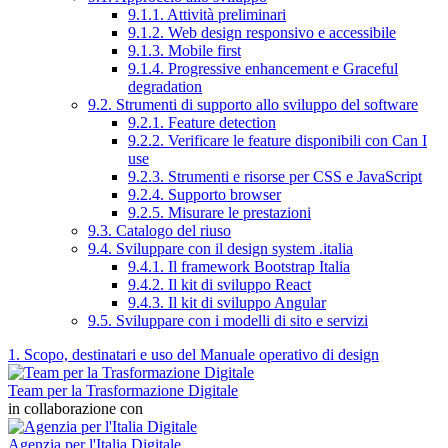
9.1.1. Attività preliminari
9.1.2. Web design responsivo e accessibile
9.1.3. Mobile first
9.1.4. Progressive enhancement e Graceful
degradation
9.2. Strumenti di supporto allo sviluppo del software
9.2.1. Feature detection
9.2.2. Verificare le feature disponibili con Can I
use
9.2.3. Strumenti e risorse per CSS e JavaScript
9.2.4. Supporto browser
9.2.5. Misurare le prestazioni
9.3. Catalogo del riuso
9.4. Sviluppare con il design system .italia
9.4.1. Il framework Bootstrap Italia
9.4.2. Il kit di sviluppo React
9.4.3. Il kit di sviluppo Angular
9.5. Sviluppare con i modelli di sito e servizi
1. Scopo, destinatari e uso del Manuale operativo di design
Team per la Trasformazione Digitale
in collaborazione con
Agenzia per l'Italia Digitale