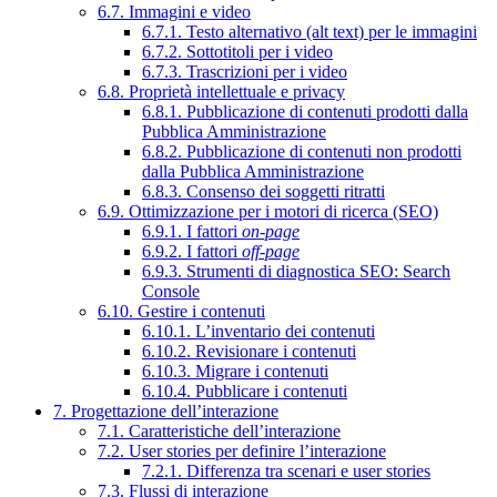
6.7. Immagini e video
6.7.1. Testo alternativo (alt text) per le immagini
6.7.2. Sottotitoli per i video
6.7.3. Trascrizioni per i video
6.8. Proprietà intellettuale e privacy
6.8.1. Pubblicazione di contenuti prodotti dalla
Pubblica Amministrazione
6.8.2. Pubblicazione di contenuti non prodotti
dalla Pubblica Amministrazione
6.8.3. Consenso dei soggetti ritratti
6.9. Ottimizzazione per i motori di ricerca (SEO)
6.9.1. I fattori
on-page
6.9.2. I fattori
off-page
6.9.3. Strumenti di diagnostica SEO: Search
Console
6.10. Gestire i contenuti
6.10.1. L’inventario dei contenuti
6.10.2. Revisionare i contenuti
6.10.3. Migrare i contenuti
6.10.4. Pubblicare i contenuti
7. Progettazione dell’interazione
7.1. Caratteristiche dell’interazione
7.2. User stories per definire l’interazione
7.2.1. Differenza tra scenari e user stories
7.3. Flussi di interazione