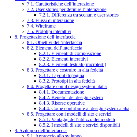
7.1. Caratteristiche dell’interazione
7.2. User stories per definire l’interazione
7.2.1. Differenza tra scenari e user stories
7.3. Flussi di interazione
7.4. Wireframe
7.5. Prototipi interattivi
8. Progettazione dell’interfaccia
8.1. Obiettivi dell’interfaccia
8.2. Elementi dell’interfaccia
8.2.1. Elementi di composizione
8.2.2. Elementi interattivi
8.2.3. Elementi testuali (microtesti)
8.3. Progettare e costruire in alta fedeltà
8.3.1. Layout di pagina
8.3.2. Prototipi in alta fedeltà
8.4. Progettare con il design system .italia
8.4.1. Documentazione
8.4.2. Benefici del design system
8.4.3. Risorse operative
8.4.4. Come contribuire al design system .italia
8.5. Progettare con i modelli di sito e servizi
8.5.1. Vantaggi dell’utilizzo dei modelli
8.5.2. I modelli di sito e servizi disponibili
9. Sviluppo dell’interfaccia
9.1. Approccio allo sviluppo