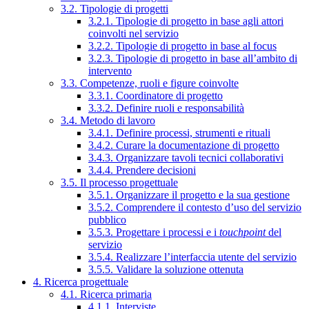
3.2. Tipologie di progetti
3.2.1. Tipologie di progetto in base agli attori
coinvolti nel servizio
3.2.2. Tipologie di progetto in base al focus
3.2.3. Tipologie di progetto in base all’ambito di
intervento
3.3. Competenze, ruoli e figure coinvolte
3.3.1. Coordinatore di progetto
3.3.2. Definire ruoli e responsabilità
3.4. Metodo di lavoro
3.4.1. Definire processi, strumenti e rituali
3.4.2. Curare la documentazione di progetto
3.4.3. Organizzare tavoli tecnici collaborativi
3.4.4. Prendere decisioni
3.5. Il processo progettuale
3.5.1. Organizzare il progetto e la sua gestione
3.5.2. Comprendere il contesto d’uso del servizio
pubblico
3.5.3. Progettare i processi e i
touchpoint
del
servizio
3.5.4. Realizzare l’interfaccia utente del servizio
3.5.5. Validare la soluzione ottenuta
4. Ricerca progettuale
4.1. Ricerca primaria
4.1.1. Interviste