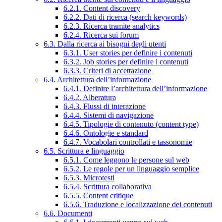
6.2.1. Content discovery
6.2.2. Dati di ricerca (search keywords)
6.2.3. Ricerca tramite analytics
6.2.4. Ricerca sui forum
6.3. Dalla ricerca ai bisogni degli utenti
6.3.1. User stories per definire i contenuti
6.3.2. Job stories per definire i contenuti
6.3.3. Criteri di accettazione
6.4. Architettura dell’informazione
6.4.1. Definire l’architettura dell’informazione
6.4.2. Alberatura
6.4.3. Flussi di interazione
6.4.4. Sistemi di navigazione
6.4.5. Tipologie di contenuto (content type)
6.4.6. Ontologie e standard
6.4.7. Vocabolari controllati e tassonomie
6.5. Scrittura e linguaggio
6.5.1. Come leggono le persone sul web
6.5.2. Le regole per un linguaggio semplice
6.5.3. Microtesti
6.5.4. Scrittura collaborativa
6.5.5. Content critique
6.5.6. Traduzione e localizzazione dei contenuti
6.6. Documenti