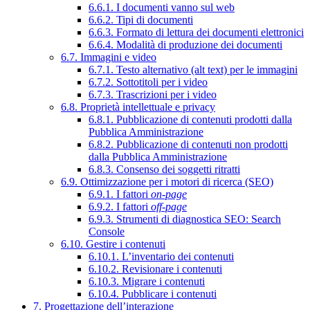
6.6.1. I documenti vanno sul web
6.6.2. Tipi di documenti
6.6.3. Formato di lettura dei documenti elettronici
6.6.4. Modalità di produzione dei documenti
6.7. Immagini e video
6.7.1. Testo alternativo (alt text) per le immagini
6.7.2. Sottotitoli per i video
6.7.3. Trascrizioni per i video
6.8. Proprietà intellettuale e privacy
6.8.1. Pubblicazione di contenuti prodotti dalla
Pubblica Amministrazione
6.8.2. Pubblicazione di contenuti non prodotti
dalla Pubblica Amministrazione
6.8.3. Consenso dei soggetti ritratti
6.9. Ottimizzazione per i motori di ricerca (SEO)
6.9.1. I fattori
on-page
6.9.2. I fattori
off-page
6.9.3. Strumenti di diagnostica SEO: Search
Console
6.10. Gestire i contenuti
6.10.1. L’inventario dei contenuti
6.10.2. Revisionare i contenuti
6.10.3. Migrare i contenuti
6.10.4. Pubblicare i contenuti
7. Progettazione dell’interazione