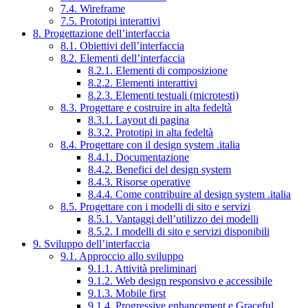
7.4. Wireframe
7.5. Prototipi interattivi
8. Progettazione dell’interfaccia
8.1. Obiettivi dell’interfaccia
8.2. Elementi dell’interfaccia
8.2.1. Elementi di composizione
8.2.2. Elementi interattivi
8.2.3. Elementi testuali (microtesti)
8.3. Progettare e costruire in alta fedeltà
8.3.1. Layout di pagina
8.3.2. Prototipi in alta fedeltà
8.4. Progettare con il design system .italia
8.4.1. Documentazione
8.4.2. Benefici del design system
8.4.3. Risorse operative
8.4.4. Come contribuire al design system .italia
8.5. Progettare con i modelli di sito e servizi
8.5.1. Vantaggi dell’utilizzo dei modelli
8.5.2. I modelli di sito e servizi disponibili
9. Sviluppo dell’interfaccia
9.1. Approccio allo sviluppo
9.1.1. Attività preliminari
9.1.2. Web design responsivo e accessibile
9.1.3. Mobile first
9.1.4. Progressive enhancement e Graceful