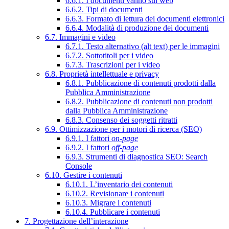
6.6.1. I documenti vanno sul web
6.6.2. Tipi di documenti
6.6.3. Formato di lettura dei documenti elettronici
6.6.4. Modalità di produzione dei documenti
6.7. Immagini e video
6.7.1. Testo alternativo (alt text) per le immagini
6.7.2. Sottotitoli per i video
6.7.3. Trascrizioni per i video
6.8. Proprietà intellettuale e privacy
6.8.1. Pubblicazione di contenuti prodotti dalla
Pubblica Amministrazione
6.8.2. Pubblicazione di contenuti non prodotti
dalla Pubblica Amministrazione
6.8.3. Consenso dei soggetti ritratti
6.9. Ottimizzazione per i motori di ricerca (SEO)
6.9.1. I fattori
on-page
6.9.2. I fattori
off-page
6.9.3. Strumenti di diagnostica SEO: Search
Console
6.10. Gestire i contenuti
6.10.1. L’inventario dei contenuti
6.10.2. Revisionare i contenuti
6.10.3. Migrare i contenuti
6.10.4. Pubblicare i contenuti
7. Progettazione dell’interazione