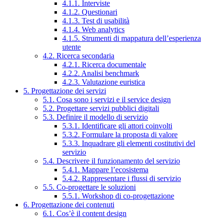
4.1.1. Interviste
4.1.2. Questionari
4.1.3. Test di usabilità
4.1.4. Web analytics
4.1.5. Strumenti di mappatura dell’esperienza
utente
4.2. Ricerca secondaria
4.2.1. Ricerca documentale
4.2.2. Analisi benchmark
4.2.3. Valutazione euristica
5. Progettazione dei servizi
5.1. Cosa sono i servizi e il service design
5.2. Progettare servizi pubblici digitali
5.3. Definire il modello di servizio
5.3.1. Identificare gli attori coinvolti
5.3.2. Formulare la proposta di valore
5.3.3. Inquadrare gli elementi costitutivi del
servizio
5.4. Descrivere il funzionamento del servizio
5.4.1. Mappare l’ecosistema
5.4.2. Rappresentare i flussi di servizio
5.5. Co-progettare le soluzioni
5.5.1. Workshop di co-progettazione
6. Progettazione dei contenuti
6.1. Cos’è il content design