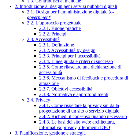
1.3. Contribuisci al manuale
2. Introduzione al design per i servizi pubblici digitali
2.1. Design per l’amministrazione digitale (
e-
government
)
2.2. L’approccio progettuale
2.2.1. Buone pratiche
2.2.2. Principi
2.3. Accessibilità
2.3.1. Definizione
2.3.2. Accessibilità by design
2.3.3. Principi per l’accessibilità
2.3.4. Linee guida e criteri di successo
2.3.5. Come rilasciare una dichiarazione di
accessibilità
2.3.6. Meccanismo di feedback e procedura di
attuazione
2.3.7. Obiettivi accessibilità
2.3.8. Normativa e approfondimenti
2.4. Privacy
2.4.1. Come rispettare la privacy sin dalla
progettazione di un sito o servizio digitale
2.4.2. Richiedi il consenso quando necessario
2.4.3. Le basi del sito web: architettura,
informativa privacy, riferimenti DPO
3. Pianificazione, gestione e strategia