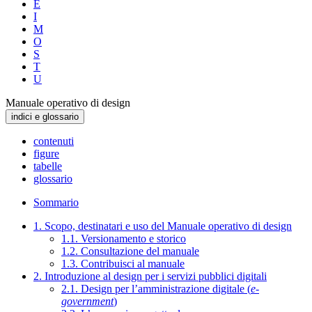
E
I
M
O
S
T
U
Manuale operativo di design
indici e glossario
contenuti
figure
tabelle
glossario
Sommario
1. Scopo, destinatari e uso del Manuale operativo di design
1.1. Versionamento e storico
1.2. Consultazione del manuale
1.3. Contribuisci al manuale
2. Introduzione al design per i servizi pubblici digitali
2.1. Design per l’amministrazione digitale (
e-
government
)