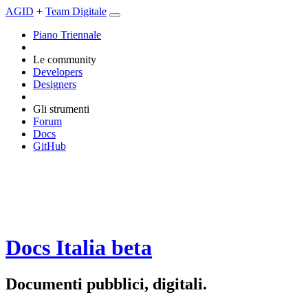
AGID
+
Team Digitale
Piano Triennale
Le community
Developers
Designers
Gli strumenti
Forum
Docs
GitHub
Docs Italia
beta
Documenti pubblici, digitali.