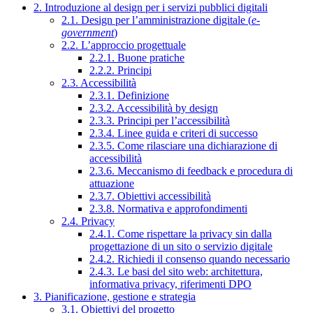
2. Introduzione al design per i servizi pubblici digitali
2.1. Design per l’amministrazione digitale (
e-
government
)
2.2. L’approccio progettuale
2.2.1. Buone pratiche
2.2.2. Principi
2.3. Accessibilità
2.3.1. Definizione
2.3.2. Accessibilità by design
2.3.3. Principi per l’accessibilità
2.3.4. Linee guida e criteri di successo
2.3.5. Come rilasciare una dichiarazione di
accessibilità
2.3.6. Meccanismo di feedback e procedura di
attuazione
2.3.7. Obiettivi accessibilità
2.3.8. Normativa e approfondimenti
2.4. Privacy
2.4.1. Come rispettare la privacy sin dalla
progettazione di un sito o servizio digitale
2.4.2. Richiedi il consenso quando necessario
2.4.3. Le basi del sito web: architettura,
informativa privacy, riferimenti DPO
3. Pianificazione, gestione e strategia
3.1. Obiettivi del progetto