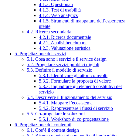
4.1.2. Questionari
4.1.3. Test di usabilità
4.1.4. Web analytics
4.1.5. Strumenti di mappatura dell’esperienza
utente
4.2. Ricerca secondaria
4.2.1. Ricerca documentale
4.2.2. Analisi benchmark
4.2.3. Valutazione euristica
5. Progettazione dei servizi
5.1. Cosa sono i servizi e il service design
5.2. Progettare servizi pubblici digitali
5.3. Definire il modello di servizio
5.3.1. Identificare gli attori coinvolti
5.3.2. Formulare la proposta di valore
5.3.3. Inquadrare gli elementi costitutivi del
servizio
5.4. Descrivere il funzionamento del servizio
5.4.1. Mappare l’ecosistema
5.4.2. Rappresentare i flussi di servizio
5.5. Co-progettare le soluzioni
5.5.1. Workshop di co-progettazione
6. Progettazione dei contenuti
6.1. Cos’è il content design
6.2. Ricerca utente sui contenuti e il linguaggio