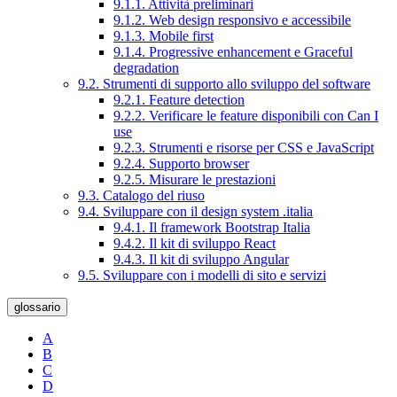
9.1.1. Attività preliminari
9.1.2. Web design responsivo e accessibile
9.1.3. Mobile first
9.1.4. Progressive enhancement e Graceful
degradation
9.2. Strumenti di supporto allo sviluppo del software
9.2.1. Feature detection
9.2.2. Verificare le feature disponibili con Can I
use
9.2.3. Strumenti e risorse per CSS e JavaScript
9.2.4. Supporto browser
9.2.5. Misurare le prestazioni
9.3. Catalogo del riuso
9.4. Sviluppare con il design system .italia
9.4.1. Il framework Bootstrap Italia
9.4.2. Il kit di sviluppo React
9.4.3. Il kit di sviluppo Angular
9.5. Sviluppare con i modelli di sito e servizi
glossario
A
B
C
D