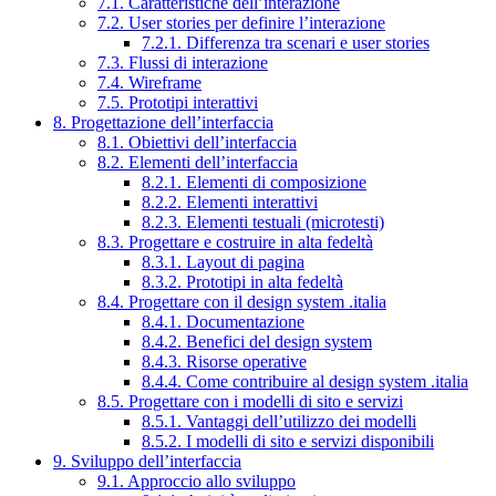
7.1. Caratteristiche dell’interazione
7.2. User stories per definire l’interazione
7.2.1. Differenza tra scenari e user stories
7.3. Flussi di interazione
7.4. Wireframe
7.5. Prototipi interattivi
8. Progettazione dell’interfaccia
8.1. Obiettivi dell’interfaccia
8.2. Elementi dell’interfaccia
8.2.1. Elementi di composizione
8.2.2. Elementi interattivi
8.2.3. Elementi testuali (microtesti)
8.3. Progettare e costruire in alta fedeltà
8.3.1. Layout di pagina
8.3.2. Prototipi in alta fedeltà
8.4. Progettare con il design system .italia
8.4.1. Documentazione
8.4.2. Benefici del design system
8.4.3. Risorse operative
8.4.4. Come contribuire al design system .italia
8.5. Progettare con i modelli di sito e servizi
8.5.1. Vantaggi dell’utilizzo dei modelli
8.5.2. I modelli di sito e servizi disponibili
9. Sviluppo dell’interfaccia
9.1. Approccio allo sviluppo