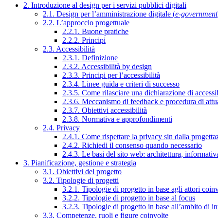
2. Introduzione al design per i servizi pubblici digitali
2.1. Design per l’amministrazione digitale (
e-government
2.2. L’approccio progettuale
2.2.1. Buone pratiche
2.2.2. Principi
2.3. Accessibilità
2.3.1. Definizione
2.3.2. Accessibilità by design
2.3.3. Principi per l’accessibilità
2.3.4. Linee guida e criteri di successo
2.3.5. Come rilasciare una dichiarazione di accessib
2.3.6. Meccanismo di feedback e procedura di attu
2.3.7. Obiettivi accessibilità
2.3.8. Normativa e approfondimenti
2.4. Privacy
2.4.1. Come rispettare la privacy sin dalla progettaz
2.4.2. Richiedi il consenso quando necessario
2.4.3. Le basi del sito web: architettura, informati
3. Pianificazione, gestione e strategia
3.1. Obiettivi del progetto
3.2. Tipologie di progetti
3.2.1. Tipologie di progetto in base agli attori coinv
3.2.2. Tipologie di progetto in base al focus
3.2.3. Tipologie di progetto in base all’ambito di i
3.3. Competenze, ruoli e figure coinvolte