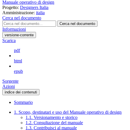
Manuale operativo di design
Progetto:
Designers Italia
Amministrazione:
italia
Cerca nel documento
Cerca nel documento
Informazioni
versione-corrente
Scarica
pdf
html
epub
Sorgente
Azioni
indice dei contenuti
Sommario
1. Scopo, destinatari e uso del Manuale operativo di design
1.1. Versionamento e storico
1.2. Consultazione del manuale
1.3. Contribuisci al manuale