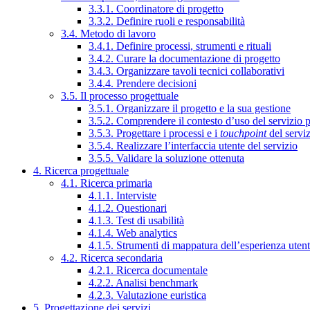
3.3.1. Coordinatore di progetto
3.3.2. Definire ruoli e responsabilità
3.4. Metodo di lavoro
3.4.1. Definire processi, strumenti e rituali
3.4.2. Curare la documentazione di progetto
3.4.3. Organizzare tavoli tecnici collaborativi
3.4.4. Prendere decisioni
3.5. Il processo progettuale
3.5.1. Organizzare il progetto e la sua gestione
3.5.2. Comprendere il contesto d’uso del servizio 
3.5.3. Progettare i processi e i
touchpoint
del servi
3.5.4. Realizzare l’interfaccia utente del servizio
3.5.5. Validare la soluzione ottenuta
4. Ricerca progettuale
4.1. Ricerca primaria
4.1.1. Interviste
4.1.2. Questionari
4.1.3. Test di usabilità
4.1.4. Web analytics
4.1.5. Strumenti di mappatura dell’esperienza uten
4.2. Ricerca secondaria
4.2.1. Ricerca documentale
4.2.2. Analisi benchmark
4.2.3. Valutazione euristica
5. Progettazione dei servizi