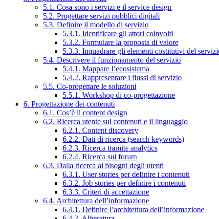
5.1. Cosa sono i servizi e il service design
5.2. Progettare servizi pubblici digitali
5.3. Definire il modello di servizio
5.3.1. Identificare gli attori coinvolti
5.3.2. Formulare la proposta di valore
5.3.3. Inquadrare gli elementi costitutivi del serviz
5.4. Descrivere il funzionamento del servizio
5.4.1. Mappare l’ecosistema
5.4.2. Rappresentare i flussi di servizio
5.5. Co-progettare le soluzioni
5.5.1. Workshop di co-progettazione
6. Progettazione dei contenuti
6.1. Cos’è il content design
6.2. Ricerca utente sui contenuti e il linguaggio
6.2.1. Content discovery
6.2.2. Dati di ricerca (search keywords)
6.2.3. Ricerca tramite analytics
6.2.4. Ricerca sui forum
6.3. Dalla ricerca ai bisogni degli utenti
6.3.1. User stories per definire i contenuti
6.3.2. Job stories per definire i contenuti
6.3.3. Criteri di accettazione
6.4. Architettura dell’informazione
6.4.1. Definire l’architettura dell’informazione
6.4.2. Alberatura