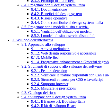
8.3.2. Prototipi in alta fedeltà
8.4. Progettare con il design system .italia
8.4.1. Documentazione
8.4.2. Benefici del design system
8.4.3. Risorse operative
8.4.4. Come contribuire al design system .italia
8.5. Progettare con i modelli di sito e servizi
8.5.1. Vantaggi dell’utilizzo dei modelli
8.5.2. I modelli di sito e servizi disponibili
9. Sviluppo dell’interfaccia
9.1. Approccio allo sviluppo
9.1.1. Attività preliminari
9.1.2. Web design responsivo e accessibile
9.1.3. Mobile first
9.1.4. Progressive enhancement e Graceful degrad
9.2. Strumenti di supporto allo sviluppo del software
9.2.1. Feature detection
9.2.2. Verificare le feature disponibili con Can I us
9.2.3. Strumenti e risorse per CSS e JavaScript
9.2.4. Supporto browser
9.2.5. Misurare le prestazioni
9.3. Catalogo del riuso
9.4. Sviluppare con il design system .italia
9.4.1. Il framework Bootstrap Italia
9.4.2. Il kit di sviluppo React