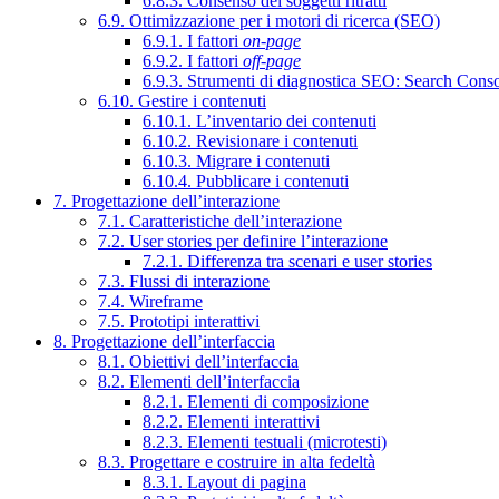
6.8.3. Consenso dei soggetti ritratti
6.9. Ottimizzazione per i motori di ricerca (SEO)
6.9.1. I fattori
on-page
6.9.2. I fattori
off-page
6.9.3. Strumenti di diagnostica SEO: Search Cons
6.10. Gestire i contenuti
6.10.1. L’inventario dei contenuti
6.10.2. Revisionare i contenuti
6.10.3. Migrare i contenuti
6.10.4. Pubblicare i contenuti
7. Progettazione dell’interazione
7.1. Caratteristiche dell’interazione
7.2. User stories per definire l’interazione
7.2.1. Differenza tra scenari e user stories
7.3. Flussi di interazione
7.4. Wireframe
7.5. Prototipi interattivi
8. Progettazione dell’interfaccia
8.1. Obiettivi dell’interfaccia
8.2. Elementi dell’interfaccia
8.2.1. Elementi di composizione
8.2.2. Elementi interattivi
8.2.3. Elementi testuali (microtesti)
8.3. Progettare e costruire in alta fedeltà
8.3.1. Layout di pagina