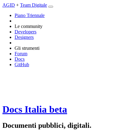
AGID
+
Team Digitale
Piano Triennale
Le community
Developers
Designers
Gli strumenti
Forum
Docs
GitHub
Docs Italia
beta
Documenti pubblici, digitali.