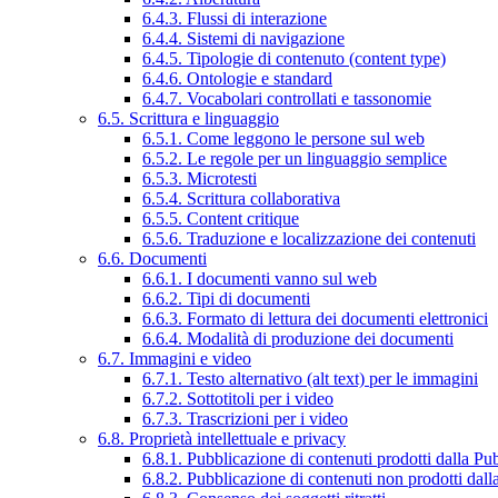
6.4.3. Flussi di interazione
6.4.4. Sistemi di navigazione
6.4.5. Tipologie di contenuto (content type)
6.4.6. Ontologie e standard
6.4.7. Vocabolari controllati e tassonomie
6.5. Scrittura e linguaggio
6.5.1. Come leggono le persone sul web
6.5.2. Le regole per un linguaggio semplice
6.5.3. Microtesti
6.5.4. Scrittura collaborativa
6.5.5. Content critique
6.5.6. Traduzione e localizzazione dei contenuti
6.6. Documenti
6.6.1. I documenti vanno sul web
6.6.2. Tipi di documenti
6.6.3. Formato di lettura dei documenti elettronici
6.6.4. Modalità di produzione dei documenti
6.7. Immagini e video
6.7.1. Testo alternativo (alt text) per le immagini
6.7.2. Sottotitoli per i video
6.7.3. Trascrizioni per i video
6.8. Proprietà intellettuale e privacy
6.8.1. Pubblicazione di contenuti prodotti dalla P
6.8.2. Pubblicazione di contenuti non prodotti dal