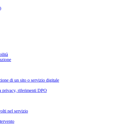
)
ilità
azione
ione di un sito o servizio digitale
va privacy, riferimenti DPO
olti nel servizio
ntervento