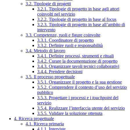
3.2. Tipologie di progetti
3.2.1. Tipologie di progetto in base agli attori
coinvolti nel servizio
3.2.2. Tipologie di progetto in base al focus
3.2.3. Tipologie di progetto in base all’ambito di
intervento
3.3. Competenze, ruoli e figure coinvolte
3.3.1. Coordinatore di progetto
3.3.2. Definire ruoli e responsabilità
3.4. Metodo di lavoro
3.4.1. Definire processi, strumenti e rituali
3.4.2. Curare la documentazione di progetto
3.4.3. Organizzare tavoli tecnici collaborativi
3.4.4. Prendere decisioni
3.5. Il processo progettuale
3.5.1. Organizzare il progetto e la sua gestione
3.5.2. Comprendere il contesto d’uso del servizio
pubblico
3.5.3. Progettare i processi e i
touchpoint
del
servizio
3.5.4. Realizzare l’interfaccia utente del servizio
3.5.5. Validare la soluzione ottenuta
4. Ricerca progettuale
4.1. Ricerca primaria
4.1.1. Interviste