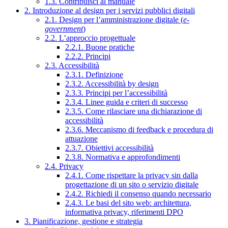
1.3. Contribuisci al manuale
2. Introduzione al design per i servizi pubblici digitali
2.1. Design per l’amministrazione digitale (
e-
government
)
2.2. L’approccio progettuale
2.2.1. Buone pratiche
2.2.2. Principi
2.3. Accessibilità
2.3.1. Definizione
2.3.2. Accessibilità by design
2.3.3. Principi per l’accessibilità
2.3.4. Linee guida e criteri di successo
2.3.5. Come rilasciare una dichiarazione di
accessibilità
2.3.6. Meccanismo di feedback e procedura di
attuazione
2.3.7. Obiettivi accessibilità
2.3.8. Normativa e approfondimenti
2.4. Privacy
2.4.1. Come rispettare la privacy sin dalla
progettazione di un sito o servizio digitale
2.4.2. Richiedi il consenso quando necessario
2.4.3. Le basi del sito web: architettura,
informativa privacy, riferimenti DPO
3. Pianificazione, gestione e strategia