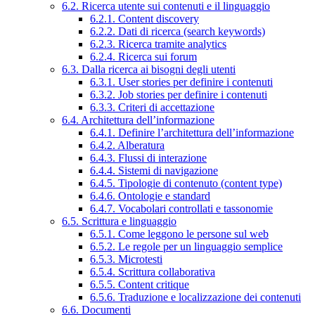
6.2. Ricerca utente sui contenuti e il linguaggio
6.2.1. Content discovery
6.2.2. Dati di ricerca (search keywords)
6.2.3. Ricerca tramite analytics
6.2.4. Ricerca sui forum
6.3. Dalla ricerca ai bisogni degli utenti
6.3.1. User stories per definire i contenuti
6.3.2. Job stories per definire i contenuti
6.3.3. Criteri di accettazione
6.4. Architettura dell’informazione
6.4.1. Definire l’architettura dell’informazione
6.4.2. Alberatura
6.4.3. Flussi di interazione
6.4.4. Sistemi di navigazione
6.4.5. Tipologie di contenuto (content type)
6.4.6. Ontologie e standard
6.4.7. Vocabolari controllati e tassonomie
6.5. Scrittura e linguaggio
6.5.1. Come leggono le persone sul web
6.5.2. Le regole per un linguaggio semplice
6.5.3. Microtesti
6.5.4. Scrittura collaborativa
6.5.5. Content critique
6.5.6. Traduzione e localizzazione dei contenuti
6.6. Documenti