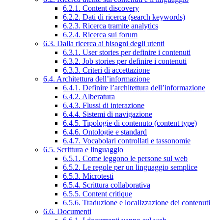
6.2.1. Content discovery
6.2.2. Dati di ricerca (search keywords)
6.2.3. Ricerca tramite analytics
6.2.4. Ricerca sui forum
6.3. Dalla ricerca ai bisogni degli utenti
6.3.1. User stories per definire i contenuti
6.3.2. Job stories per definire i contenuti
6.3.3. Criteri di accettazione
6.4. Architettura dell’informazione
6.4.1. Definire l’architettura dell’informazione
6.4.2. Alberatura
6.4.3. Flussi di interazione
6.4.4. Sistemi di navigazione
6.4.5. Tipologie di contenuto (content type)
6.4.6. Ontologie e standard
6.4.7. Vocabolari controllati e tassonomie
6.5. Scrittura e linguaggio
6.5.1. Come leggono le persone sul web
6.5.2. Le regole per un linguaggio semplice
6.5.3. Microtesti
6.5.4. Scrittura collaborativa
6.5.5. Content critique
6.5.6. Traduzione e localizzazione dei contenuti
6.6. Documenti