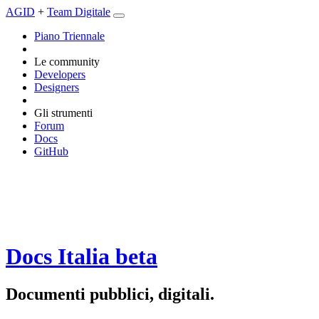
AGID
+
Team Digitale
Piano Triennale
Le community
Developers
Designers
Gli strumenti
Forum
Docs
GitHub
Docs Italia
beta
Documenti pubblici, digitali.