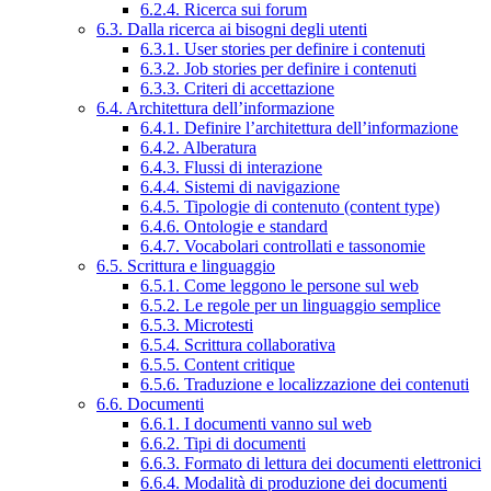
6.2.4. Ricerca sui forum
6.3. Dalla ricerca ai bisogni degli utenti
6.3.1. User stories per definire i contenuti
6.3.2. Job stories per definire i contenuti
6.3.3. Criteri di accettazione
6.4. Architettura dell’informazione
6.4.1. Definire l’architettura dell’informazione
6.4.2. Alberatura
6.4.3. Flussi di interazione
6.4.4. Sistemi di navigazione
6.4.5. Tipologie di contenuto (content type)
6.4.6. Ontologie e standard
6.4.7. Vocabolari controllati e tassonomie
6.5. Scrittura e linguaggio
6.5.1. Come leggono le persone sul web
6.5.2. Le regole per un linguaggio semplice
6.5.3. Microtesti
6.5.4. Scrittura collaborativa
6.5.5. Content critique
6.5.6. Traduzione e localizzazione dei contenuti
6.6. Documenti
6.6.1. I documenti vanno sul web
6.6.2. Tipi di documenti
6.6.3. Formato di lettura dei documenti elettronici
6.6.4. Modalità di produzione dei documenti