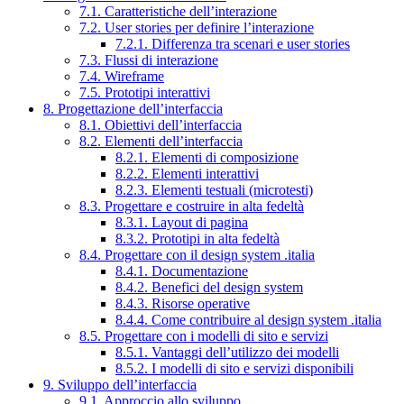
7.1. Caratteristiche dell’interazione
7.2. User stories per definire l’interazione
7.2.1. Differenza tra scenari e user stories
7.3. Flussi di interazione
7.4. Wireframe
7.5. Prototipi interattivi
8. Progettazione dell’interfaccia
8.1. Obiettivi dell’interfaccia
8.2. Elementi dell’interfaccia
8.2.1. Elementi di composizione
8.2.2. Elementi interattivi
8.2.3. Elementi testuali (microtesti)
8.3. Progettare e costruire in alta fedeltà
8.3.1. Layout di pagina
8.3.2. Prototipi in alta fedeltà
8.4. Progettare con il design system .italia
8.4.1. Documentazione
8.4.2. Benefici del design system
8.4.3. Risorse operative
8.4.4. Come contribuire al design system .italia
8.5. Progettare con i modelli di sito e servizi
8.5.1. Vantaggi dell’utilizzo dei modelli
8.5.2. I modelli di sito e servizi disponibili
9. Sviluppo dell’interfaccia
9.1. Approccio allo sviluppo