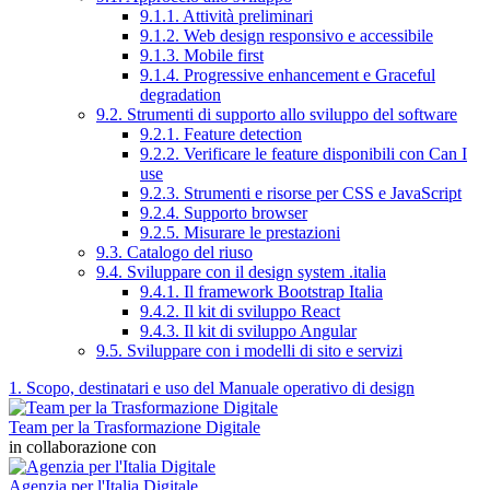
9.1.1. Attività preliminari
9.1.2. Web design responsivo e accessibile
9.1.3. Mobile first
9.1.4. Progressive enhancement e Graceful
degradation
9.2. Strumenti di supporto allo sviluppo del software
9.2.1. Feature detection
9.2.2. Verificare le feature disponibili con Can I
use
9.2.3. Strumenti e risorse per CSS e JavaScript
9.2.4. Supporto browser
9.2.5. Misurare le prestazioni
9.3. Catalogo del riuso
9.4. Sviluppare con il design system .italia
9.4.1. Il framework Bootstrap Italia
9.4.2. Il kit di sviluppo React
9.4.3. Il kit di sviluppo Angular
9.5. Sviluppare con i modelli di sito e servizi
1. Scopo, destinatari e uso del Manuale operativo di design
Team per la Trasformazione Digitale
in collaborazione con
Agenzia per l'Italia Digitale