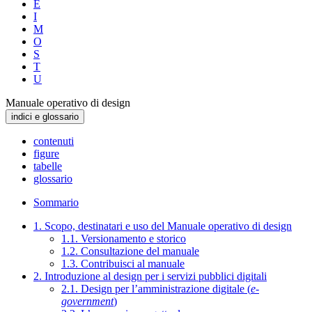
E
I
M
O
S
T
U
Manuale operativo di design
indici e glossario
contenuti
figure
tabelle
glossario
Sommario
1. Scopo, destinatari e uso del Manuale operativo di design
1.1. Versionamento e storico
1.2. Consultazione del manuale
1.3. Contribuisci al manuale
2. Introduzione al design per i servizi pubblici digitali
2.1. Design per l’amministrazione digitale (
e-
government
)