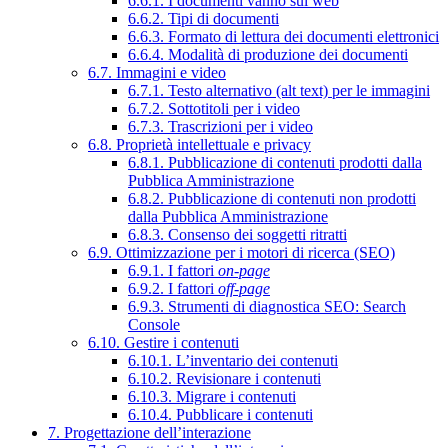
6.6.1. I documenti vanno sul web
6.6.2. Tipi di documenti
6.6.3. Formato di lettura dei documenti elettronici
6.6.4. Modalità di produzione dei documenti
6.7. Immagini e video
6.7.1. Testo alternativo (alt text) per le immagini
6.7.2. Sottotitoli per i video
6.7.3. Trascrizioni per i video
6.8. Proprietà intellettuale e privacy
6.8.1. Pubblicazione di contenuti prodotti dalla
Pubblica Amministrazione
6.8.2. Pubblicazione di contenuti non prodotti
dalla Pubblica Amministrazione
6.8.3. Consenso dei soggetti ritratti
6.9. Ottimizzazione per i motori di ricerca (SEO)
6.9.1. I fattori
on-page
6.9.2. I fattori
off-page
6.9.3. Strumenti di diagnostica SEO: Search
Console
6.10. Gestire i contenuti
6.10.1. L’inventario dei contenuti
6.10.2. Revisionare i contenuti
6.10.3. Migrare i contenuti
6.10.4. Pubblicare i contenuti
7. Progettazione dell’interazione