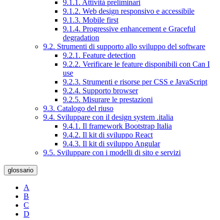
9.1.1. Attività preliminari
9.1.2. Web design responsivo e accessibile
9.1.3. Mobile first
9.1.4. Progressive enhancement e Graceful
degradation
9.2. Strumenti di supporto allo sviluppo del software
9.2.1. Feature detection
9.2.2. Verificare le feature disponibili con Can I
use
9.2.3. Strumenti e risorse per CSS e JavaScript
9.2.4. Supporto browser
9.2.5. Misurare le prestazioni
9.3. Catalogo del riuso
9.4. Sviluppare con il design system .italia
9.4.1. Il framework Bootstrap Italia
9.4.2. Il kit di sviluppo React
9.4.3. Il kit di sviluppo Angular
9.5. Sviluppare con i modelli di sito e servizi
glossario
A
B
C
D