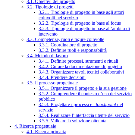
3.1. Obiettivi del progetto
3.2. Tipologie di progetti
3.2.1. Tipologie di progetto in base agli attori
coinvolti nel servizio
3.2.2. Tipologie di progetto in base al focus
3.2.3. Tipologie di progetto in base all’ambito di
intervento
3.3. Competenze, ruoli e figure coinvolte
3.3.1. Coordinatore di progetto
3.3.2. Definire ruoli e responsabilità
3.4. Metodo di lavoro
3.4.1. Definire processi, strumenti e rituali
3.4.2. Curare la documentazione di progetto
3.4.3. Organizzare tavoli tecnici collaborativi
3.4.4. Prendere decisioni
3.5. Il processo progettuale
3.5.1. Organizzare il progetto e la sua gestione
3.5.2. Comprendere il contesto d’uso del servizio
pubblico
3.5.3. Progettare i processi e i
touchpoint
del
servizio
3.5.4. Realizzare l’interfaccia utente del servizio
3.5.5. Validare la soluzione ottenuta
4. Ricerca progettuale
4.1. Ricerca primaria