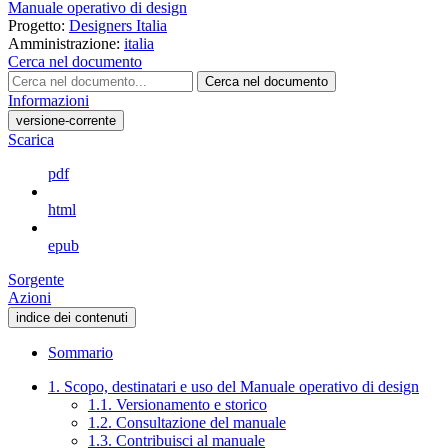
Manuale operativo di design
Progetto:
Designers Italia
Amministrazione:
italia
Cerca nel documento
Cerca nel documento
Informazioni
versione-corrente
Scarica
pdf
html
epub
Sorgente
Azioni
indice dei contenuti
Sommario
1. Scopo, destinatari e uso del Manuale operativo di design
1.1. Versionamento e storico
1.2. Consultazione del manuale
1.3. Contribuisci al manuale