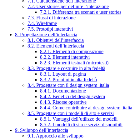
7.1. Caratteristiche dell’interazione
7.2. User stories per definire l’interazione
7.2.1. Differenza tra scenari e user stories
7.3. Flussi di interazione
7.4. Wireframe
7.5. Prototipi interattivi
8. Progettazione dell’interfaccia
8.1. Obiettivi dell’interfaccia
8.2. Elementi dell’interfaccia
8.2.1. Elementi di composizione
8.2.2. Elementi interattivi
8.2.3. Elementi testuali (microtesti)
8.3. Progettare e costruire in alta fedeltà
8.3.1. Layout di pagina
8.3.2. Prototipi in alta fedeltà
8.4. Progettare con il design system .italia
8.4.1. Documentazione
8.4.2. Benefici del design system
8.4.3. Risorse operative
8.4.4. Come contribuire al design system .italia
8.5. Progettare con i modelli di sito e servizi
8.5.1. Vantaggi dell’utilizzo dei modelli
8.5.2. I modelli di sito e servizi disponibili
9. Sviluppo dell’interfaccia
9.1. Approccio allo sviluppo