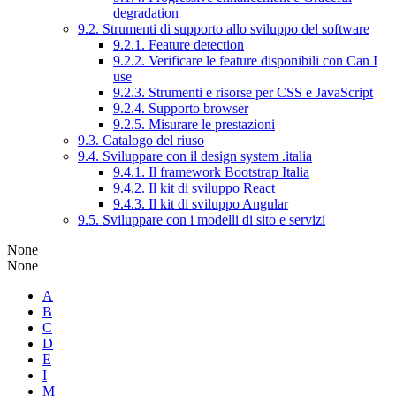
degradation
9.2. Strumenti di supporto allo sviluppo del software
9.2.1. Feature detection
9.2.2. Verificare le feature disponibili con Can I
use
9.2.3. Strumenti e risorse per CSS e JavaScript
9.2.4. Supporto browser
9.2.5. Misurare le prestazioni
9.3. Catalogo del riuso
9.4. Sviluppare con il design system .italia
9.4.1. Il framework Bootstrap Italia
9.4.2. Il kit di sviluppo React
9.4.3. Il kit di sviluppo Angular
9.5. Sviluppare con i modelli di sito e servizi
None
None
A
B
C
D
E
I
M