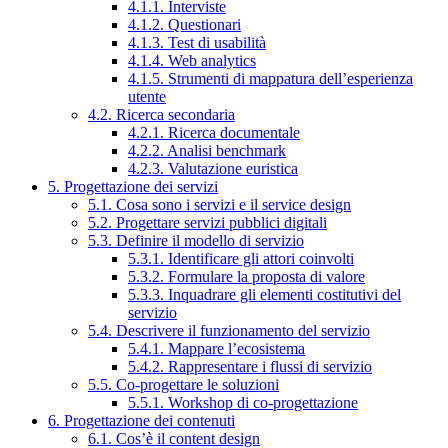
4.1.1. Interviste
4.1.2. Questionari
4.1.3. Test di usabilità
4.1.4. Web analytics
4.1.5. Strumenti di mappatura dell’esperienza
utente
4.2. Ricerca secondaria
4.2.1. Ricerca documentale
4.2.2. Analisi benchmark
4.2.3. Valutazione euristica
5. Progettazione dei servizi
5.1. Cosa sono i servizi e il service design
5.2. Progettare servizi pubblici digitali
5.3. Definire il modello di servizio
5.3.1. Identificare gli attori coinvolti
5.3.2. Formulare la proposta di valore
5.3.3. Inquadrare gli elementi costitutivi del
servizio
5.4. Descrivere il funzionamento del servizio
5.4.1. Mappare l’ecosistema
5.4.2. Rappresentare i flussi di servizio
5.5. Co-progettare le soluzioni
5.5.1. Workshop di co-progettazione
6. Progettazione dei contenuti
6.1. Cos’è il content design