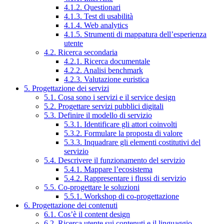
4.1.2. Questionari
4.1.3. Test di usabilità
4.1.4. Web analytics
4.1.5. Strumenti di mappatura dell’esperienza
utente
4.2. Ricerca secondaria
4.2.1. Ricerca documentale
4.2.2. Analisi benchmark
4.2.3. Valutazione euristica
5. Progettazione dei servizi
5.1. Cosa sono i servizi e il service design
5.2. Progettare servizi pubblici digitali
5.3. Definire il modello di servizio
5.3.1. Identificare gli attori coinvolti
5.3.2. Formulare la proposta di valore
5.3.3. Inquadrare gli elementi costitutivi del
servizio
5.4. Descrivere il funzionamento del servizio
5.4.1. Mappare l’ecosistema
5.4.2. Rappresentare i flussi di servizio
5.5. Co-progettare le soluzioni
5.5.1. Workshop di co-progettazione
6. Progettazione dei contenuti
6.1. Cos’è il content design
6.2. Ricerca utente sui contenuti e il linguaggio