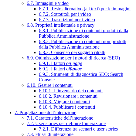
6.7. Immagini e video
6.7.1. Testo alternativo (alt text) per le immagini
6.7.2. Sottotitoli per i video
6.7.3. Trascrizioni per i video
6.8. Proprietà intellettuale e privacy
6.8.1. Pubblicazione di contenuti prodotti dalla
Pubblica Amministrazione
6.8.2. Pubblicazione di contenuti non prodotti
dalla Pubblica Amministrazione
6.8.3. Consenso dei soggetti ritratti
6.9. Ottimizzazione per i motori di ricerca (SEO)
6.9.1. I fattori
on-page
6.9.2. I fattori
off-page
6.9.3. Strumenti di diagnostica SEO: Search
Console
6.10. Gestire i contenuti
6.10.1. L’inventario dei contenuti
6.10.2. Revisionare i contenuti
6.10.3. Migrare i contenuti
6.10.4. Pubblicare i contenuti
7. Progettazione dell’interazione
7.1. Caratteristiche dell’interazione
7.2. User stories per definire l’interazione
7.2.1. Differenza tra scenari e user stories
7.3. Flussi di interazione