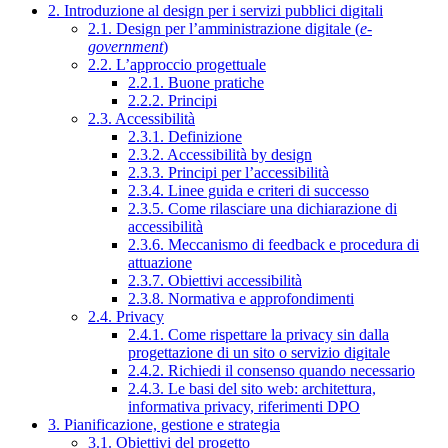
2. Introduzione al design per i servizi pubblici digitali
2.1. Design per l’amministrazione digitale (
e-
government
)
2.2. L’approccio progettuale
2.2.1. Buone pratiche
2.2.2. Principi
2.3. Accessibilità
2.3.1. Definizione
2.3.2. Accessibilità by design
2.3.3. Principi per l’accessibilità
2.3.4. Linee guida e criteri di successo
2.3.5. Come rilasciare una dichiarazione di
accessibilità
2.3.6. Meccanismo di feedback e procedura di
attuazione
2.3.7. Obiettivi accessibilità
2.3.8. Normativa e approfondimenti
2.4. Privacy
2.4.1. Come rispettare la privacy sin dalla
progettazione di un sito o servizio digitale
2.4.2. Richiedi il consenso quando necessario
2.4.3. Le basi del sito web: architettura,
informativa privacy, riferimenti DPO
3. Pianificazione, gestione e strategia
3.1. Obiettivi del progetto