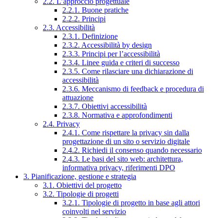
2.2. L’approccio progettuale
2.2.1. Buone pratiche
2.2.2. Principi
2.3. Accessibilità
2.3.1. Definizione
2.3.2. Accessibilità by design
2.3.3. Principi per l’accessibilità
2.3.4. Linee guida e criteri di successo
2.3.5. Come rilasciare una dichiarazione di
accessibilità
2.3.6. Meccanismo di feedback e procedura di
attuazione
2.3.7. Obiettivi accessibilità
2.3.8. Normativa e approfondimenti
2.4. Privacy
2.4.1. Come rispettare la privacy sin dalla
progettazione di un sito o servizio digitale
2.4.2. Richiedi il consenso quando necessario
2.4.3. Le basi del sito web: architettura,
informativa privacy, riferimenti DPO
3. Pianificazione, gestione e strategia
3.1. Obiettivi del progetto
3.2. Tipologie di progetti
3.2.1. Tipologie di progetto in base agli attori
coinvolti nel servizio