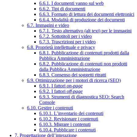
6.6.1. I documenti vanno sul web
6.6.2. Tipi di documenti
6.6.3. Formato di lettura dei documenti elettronici
6.6.4. Modalità di produzione dei documenti
6.7. Immagini e video
6.7.1. Testo alternativo (alt text) per le immagini
6.7.2. Sottotitoli per i video
6.7.3. Trascrizioni per i video
6.8. Proprietà intellettuale e privacy
6.8.1. Pubblicazione di contenuti prodotti dalla
Pubblica Amministrazione
6.8.2. Pubblicazione di contenuti non prodotti
dalla Pubblica Amministrazione
6.8.3. Consenso dei soggetti ritratti
6.9. Ottimizzazione per i motori di ricerca (SEO)
6.9.1. I fattori
on-page
6.9.2. I fattori
off-page
6.9.3. Strumenti di diagnostica SEO: Search
Console
6.10. Gestire i contenuti
6.10.1. L’inventario dei contenuti
6.10.2. Revisionare i contenuti
6.10.3. Migrare i contenuti
6.10.4. Pubblicare i contenuti
7. Progettazione dell’interazione