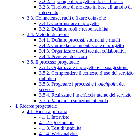
3.2.2. Tipologie di progetto in base al focus
3.2.3. Tipologie di progetto in base all’ambito di
intervento
3.3. Competenze, ruoli e figure coinvolte
3.3.1. Coordinatore di progetto
3.3.2. Definire ruoli e responsabilità
3.4. Metodo di lavoro
3.4.1. Definire processi, strumenti e rituali
3.4.2. Curare la documentazione di progetto
3.4.3. Organizzare tavoli tecnici collaborativi
3.4.4. Prendere decisioni
3.5. Il processo progettuale
3.5.1. Organizzare il progetto e la sua gestione
3.5.2. Comprendere il contesto d’uso del servizio
pubblico
3.5.3. Progettare i processi e i
touchpoint
del
servizio
3.5.4. Realizzare l’interfaccia utente del servizio
3.5.5. Validare la soluzione ottenuta
4. Ricerca progettuale
4.1. Ricerca primaria
4.1.1. Interviste
4.1.2. Questionari
4.1.3. Test di usabilità
4.1.4. Web analytics