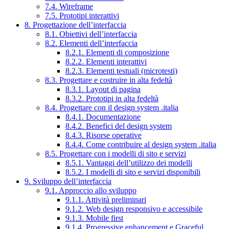
7.4. Wireframe
7.5. Prototipi interattivi
8. Progettazione dell’interfaccia
8.1. Obiettivi dell’interfaccia
8.2. Elementi dell’interfaccia
8.2.1. Elementi di composizione
8.2.2. Elementi interattivi
8.2.3. Elementi testuali (microtesti)
8.3. Progettare e costruire in alta fedeltà
8.3.1. Layout di pagina
8.3.2. Prototipi in alta fedeltà
8.4. Progettare con il design system .italia
8.4.1. Documentazione
8.4.2. Benefici del design system
8.4.3. Risorse operative
8.4.4. Come contribuire al design system .italia
8.5. Progettare con i modelli di sito e servizi
8.5.1. Vantaggi dell’utilizzo dei modelli
8.5.2. I modelli di sito e servizi disponibili
9. Sviluppo dell’interfaccia
9.1. Approccio allo sviluppo
9.1.1. Attività preliminari
9.1.2. Web design responsivo e accessibile
9.1.3. Mobile first
9.1.4. Progressive enhancement e Graceful