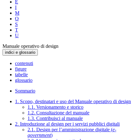
E
I
M
O
S
T
U
Manuale operativo di design
indici e glossario
contenuti
figure
tabelle
glossario
Sommario
1. Scopo, destinatari e uso del Manuale operativo di design
1.1. Versionamento e storico
1.2. Consultazione del manuale
1.3. Contribuisci al manuale
2. Introduzione al design per i servizi pubblici digitali
2.1. Design per l’amministrazione digitale (
e-
government
)