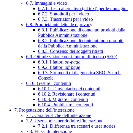
6.7. Immagini e video
6.7.1. Testo alternativo (alt text) per le immagini
6.7.2. Sottotitoli per i video
6.7.3. Trascrizioni per i video
6.8. Proprietà intellettuale e privacy
6.8.1. Pubblicazione di contenuti prodotti dalla
Pubblica Amministrazione
6.8.2. Pubblicazione di contenuti non prodotti
dalla Pubblica Amministrazione
6.8.3. Consenso dei soggetti ritratti
6.9. Ottimizzazione per i motori di ricerca (SEO)
6.9.1. I fattori
on-page
6.9.2. I fattori
off-page
6.9.3. Strumenti di diagnostica SEO: Search
Console
6.10. Gestire i contenuti
6.10.1. L’inventario dei contenuti
6.10.2. Revisionare i contenuti
6.10.3. Migrare i contenuti
6.10.4. Pubblicare i contenuti
7. Progettazione dell’interazione
7.1. Caratteristiche dell’interazione
7.2. User stories per definire l’interazione
7.2.1. Differenza tra scenari e user stories
7.3. Flussi di interazione