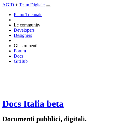
AGID
+
Team Digitale
Piano Triennale
Le community
Developers
Designers
Gli strumenti
Forum
Docs
GitHub
Docs Italia
beta
Documenti pubblici, digitali.