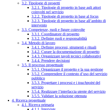
3.2. Tipologie di progetti
3.2.1. Tipologie di progetto in base agli attori
coinvolti nel servizio
3.2.2. Tipologie di progetto in base al focus
3.2.3. Tipologie di progetto in base all’ambito di
intervento
3.3. Competenze, ruoli e figure coinvolte
3.3.1. Coordinatore di progetto
3.3.2. Definire ruoli e responsabilità
3.4. Metodo di lavoro
3.4.1. Definire processi, strumenti e rituali
3.4.2. Curare la documentazione di progetto
3.4.3. Organizzare tavoli tecnici collaborativi
3.4.4. Prendere decisioni
3.5. Il processo progettuale
3.5.1. Organizzare il progetto e la sua gestione
3.5.2. Comprendere il contesto d’uso del servizio
pubblico
3.5.3. Progettare i processi e i
touchpoint
del
servizio
3.5.4. Realizzare l’interfaccia utente del servizio
3.5.5. Validare la soluzione ottenuta
4. Ricerca progettuale
4.1. Ricerca primaria
4.1.1. Interviste