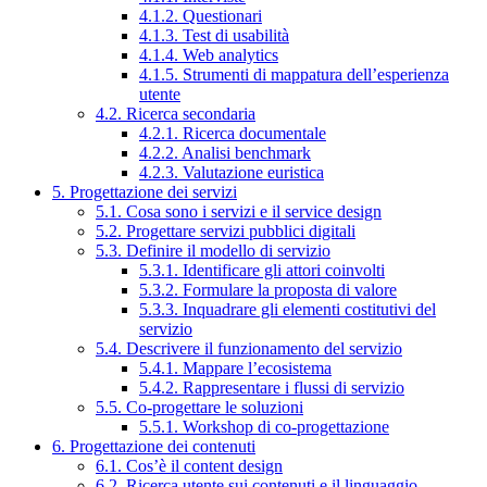
4.1.2. Questionari
4.1.3. Test di usabilità
4.1.4. Web analytics
4.1.5. Strumenti di mappatura dell’esperienza
utente
4.2. Ricerca secondaria
4.2.1. Ricerca documentale
4.2.2. Analisi benchmark
4.2.3. Valutazione euristica
5. Progettazione dei servizi
5.1. Cosa sono i servizi e il service design
5.2. Progettare servizi pubblici digitali
5.3. Definire il modello di servizio
5.3.1. Identificare gli attori coinvolti
5.3.2. Formulare la proposta di valore
5.3.3. Inquadrare gli elementi costitutivi del
servizio
5.4. Descrivere il funzionamento del servizio
5.4.1. Mappare l’ecosistema
5.4.2. Rappresentare i flussi di servizio
5.5. Co-progettare le soluzioni
5.5.1. Workshop di co-progettazione
6. Progettazione dei contenuti
6.1. Cos’è il content design
6.2. Ricerca utente sui contenuti e il linguaggio