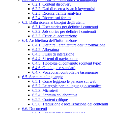
6.2.1. Content discovery
6.2.2. Dati di ricerca (search keywords)
6.2.3. Ricerca tramite analytics
6.2.4. Ricerca sui forum
6.3. Dalla ricerca ai bisogni degli utenti
6.3.1. User stories per definire i contenuti
6.3.2. Job stories per definire i contenuti
6.3.3. Criteri di accettazione
6.4. Architettura dell’informazione
6.4.1. Definire l’architettura dell’informazione
6.4.2. Alberatura
6.4.3. Flussi di interazione
6.4.4. Sistemi di navigazione
6.4.5. Tipologie di contenuto (content type)
6.4.6. Ontologie e standard
6.4.7. Vocabolari controllati e tassonomie
6.5. Scrittura e linguaggio
6.5.1. Come leggono le persone sul web
6.5.2. Le regole per un linguaggio semplice
6.5.3. Microtesti
6.5.4. Scrittura collaborativa
6.5.5. Content critique
6.5.6. Traduzione e localizzazione dei contenuti
6.6. Documenti