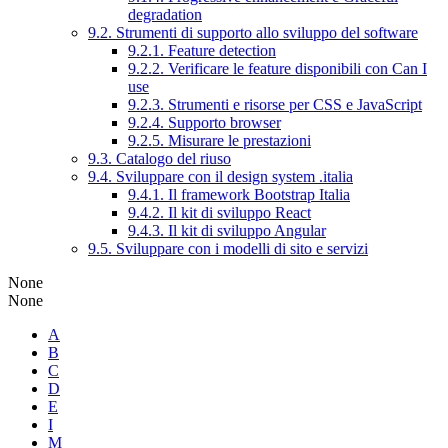
degradation
9.2. Strumenti di supporto allo sviluppo del software
9.2.1. Feature detection
9.2.2. Verificare le feature disponibili con Can I
use
9.2.3. Strumenti e risorse per CSS e JavaScript
9.2.4. Supporto browser
9.2.5. Misurare le prestazioni
9.3. Catalogo del riuso
9.4. Sviluppare con il design system .italia
9.4.1. Il framework Bootstrap Italia
9.4.2. Il kit di sviluppo React
9.4.3. Il kit di sviluppo Angular
9.5. Sviluppare con i modelli di sito e servizi
None
None
A
B
C
D
E
I
M