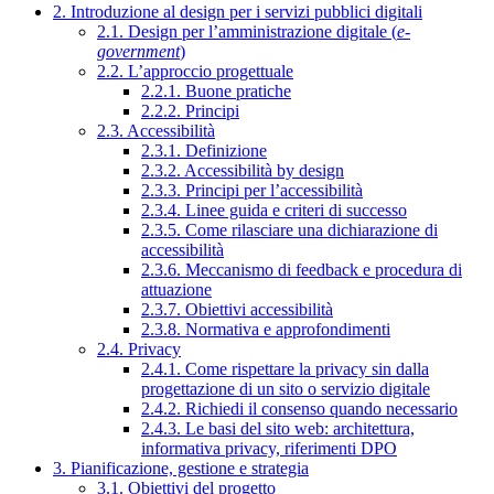
2. Introduzione al design per i servizi pubblici digitali
2.1. Design per l’amministrazione digitale (
e-
government
)
2.2. L’approccio progettuale
2.2.1. Buone pratiche
2.2.2. Principi
2.3. Accessibilità
2.3.1. Definizione
2.3.2. Accessibilità by design
2.3.3. Principi per l’accessibilità
2.3.4. Linee guida e criteri di successo
2.3.5. Come rilasciare una dichiarazione di
accessibilità
2.3.6. Meccanismo di feedback e procedura di
attuazione
2.3.7. Obiettivi accessibilità
2.3.8. Normativa e approfondimenti
2.4. Privacy
2.4.1. Come rispettare la privacy sin dalla
progettazione di un sito o servizio digitale
2.4.2. Richiedi il consenso quando necessario
2.4.3. Le basi del sito web: architettura,
informativa privacy, riferimenti DPO
3. Pianificazione, gestione e strategia
3.1. Obiettivi del progetto