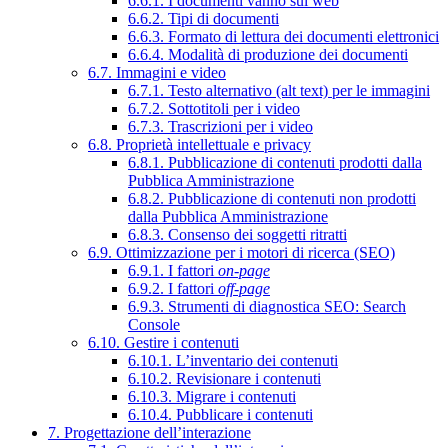
6.6.1. I documenti vanno sul web
6.6.2. Tipi di documenti
6.6.3. Formato di lettura dei documenti elettronici
6.6.4. Modalità di produzione dei documenti
6.7. Immagini e video
6.7.1. Testo alternativo (alt text) per le immagini
6.7.2. Sottotitoli per i video
6.7.3. Trascrizioni per i video
6.8. Proprietà intellettuale e privacy
6.8.1. Pubblicazione di contenuti prodotti dalla
Pubblica Amministrazione
6.8.2. Pubblicazione di contenuti non prodotti
dalla Pubblica Amministrazione
6.8.3. Consenso dei soggetti ritratti
6.9. Ottimizzazione per i motori di ricerca (SEO)
6.9.1. I fattori
on-page
6.9.2. I fattori
off-page
6.9.3. Strumenti di diagnostica SEO: Search
Console
6.10. Gestire i contenuti
6.10.1. L’inventario dei contenuti
6.10.2. Revisionare i contenuti
6.10.3. Migrare i contenuti
6.10.4. Pubblicare i contenuti
7. Progettazione dell’interazione