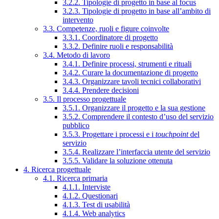
3.2.2. Tipologie di progetto in base al focus
3.2.3. Tipologie di progetto in base all’ambito di
intervento
3.3. Competenze, ruoli e figure coinvolte
3.3.1. Coordinatore di progetto
3.3.2. Definire ruoli e responsabilità
3.4. Metodo di lavoro
3.4.1. Definire processi, strumenti e rituali
3.4.2. Curare la documentazione di progetto
3.4.3. Organizzare tavoli tecnici collaborativi
3.4.4. Prendere decisioni
3.5. Il processo progettuale
3.5.1. Organizzare il progetto e la sua gestione
3.5.2. Comprendere il contesto d’uso del servizio
pubblico
3.5.3. Progettare i processi e i
touchpoint
del
servizio
3.5.4. Realizzare l’interfaccia utente del servizio
3.5.5. Validare la soluzione ottenuta
4. Ricerca progettuale
4.1. Ricerca primaria
4.1.1. Interviste
4.1.2. Questionari
4.1.3. Test di usabilità
4.1.4. Web analytics