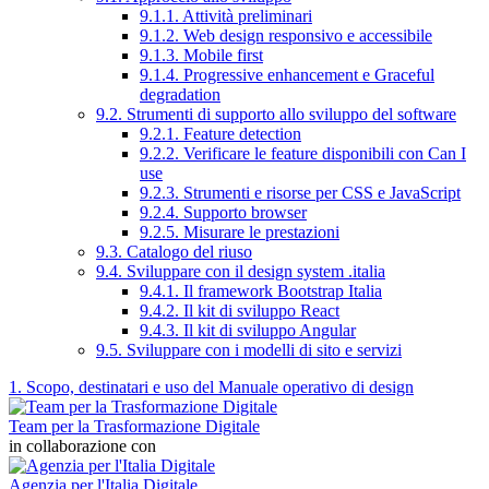
9.1.1. Attività preliminari
9.1.2. Web design responsivo e accessibile
9.1.3. Mobile first
9.1.4. Progressive enhancement e Graceful
degradation
9.2. Strumenti di supporto allo sviluppo del software
9.2.1. Feature detection
9.2.2. Verificare le feature disponibili con Can I
use
9.2.3. Strumenti e risorse per CSS e JavaScript
9.2.4. Supporto browser
9.2.5. Misurare le prestazioni
9.3. Catalogo del riuso
9.4. Sviluppare con il design system .italia
9.4.1. Il framework Bootstrap Italia
9.4.2. Il kit di sviluppo React
9.4.3. Il kit di sviluppo Angular
9.5. Sviluppare con i modelli di sito e servizi
1. Scopo, destinatari e uso del Manuale operativo di design
Team per la Trasformazione Digitale
in collaborazione con
Agenzia per l'Italia Digitale