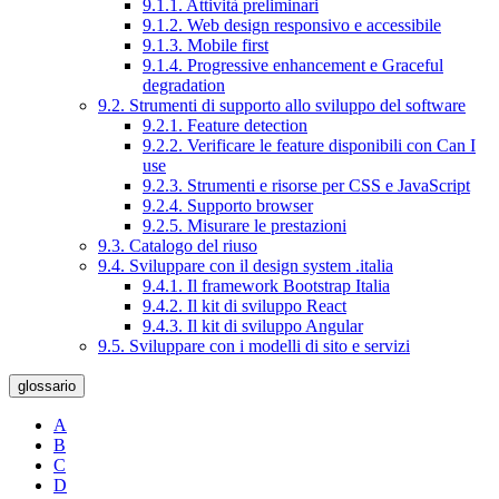
9.1.1. Attività preliminari
9.1.2. Web design responsivo e accessibile
9.1.3. Mobile first
9.1.4. Progressive enhancement e Graceful
degradation
9.2. Strumenti di supporto allo sviluppo del software
9.2.1. Feature detection
9.2.2. Verificare le feature disponibili con Can I
use
9.2.3. Strumenti e risorse per CSS e JavaScript
9.2.4. Supporto browser
9.2.5. Misurare le prestazioni
9.3. Catalogo del riuso
9.4. Sviluppare con il design system .italia
9.4.1. Il framework Bootstrap Italia
9.4.2. Il kit di sviluppo React
9.4.3. Il kit di sviluppo Angular
9.5. Sviluppare con i modelli di sito e servizi
glossario
A
B
C
D