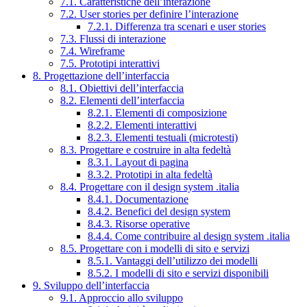
7.1. Caratteristiche dell’interazione
7.2. User stories per definire l’interazione
7.2.1. Differenza tra scenari e user stories
7.3. Flussi di interazione
7.4. Wireframe
7.5. Prototipi interattivi
8. Progettazione dell’interfaccia
8.1. Obiettivi dell’interfaccia
8.2. Elementi dell’interfaccia
8.2.1. Elementi di composizione
8.2.2. Elementi interattivi
8.2.3. Elementi testuali (microtesti)
8.3. Progettare e costruire in alta fedeltà
8.3.1. Layout di pagina
8.3.2. Prototipi in alta fedeltà
8.4. Progettare con il design system .italia
8.4.1. Documentazione
8.4.2. Benefici del design system
8.4.3. Risorse operative
8.4.4. Come contribuire al design system .italia
8.5. Progettare con i modelli di sito e servizi
8.5.1. Vantaggi dell’utilizzo dei modelli
8.5.2. I modelli di sito e servizi disponibili
9. Sviluppo dell’interfaccia
9.1. Approccio allo sviluppo