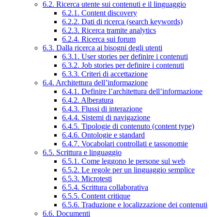
6.2. Ricerca utente sui contenuti e il linguaggio
6.2.1. Content discovery
6.2.2. Dati di ricerca (search keywords)
6.2.3. Ricerca tramite analytics
6.2.4. Ricerca sui forum
6.3. Dalla ricerca ai bisogni degli utenti
6.3.1. User stories per definire i contenuti
6.3.2. Job stories per definire i contenuti
6.3.3. Criteri di accettazione
6.4. Architettura dell’informazione
6.4.1. Definire l’architettura dell’informazione
6.4.2. Alberatura
6.4.3. Flussi di interazione
6.4.4. Sistemi di navigazione
6.4.5. Tipologie di contenuto (content type)
6.4.6. Ontologie e standard
6.4.7. Vocabolari controllati e tassonomie
6.5. Scrittura e linguaggio
6.5.1. Come leggono le persone sul web
6.5.2. Le regole per un linguaggio semplice
6.5.3. Microtesti
6.5.4. Scrittura collaborativa
6.5.5. Content critique
6.5.6. Traduzione e localizzazione dei contenuti
6.6. Documenti