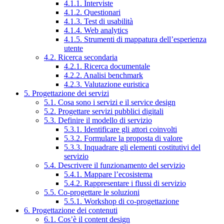
4.1.1. Interviste
4.1.2. Questionari
4.1.3. Test di usabilità
4.1.4. Web analytics
4.1.5. Strumenti di mappatura dell’esperienza
utente
4.2. Ricerca secondaria
4.2.1. Ricerca documentale
4.2.2. Analisi benchmark
4.2.3. Valutazione euristica
5. Progettazione dei servizi
5.1. Cosa sono i servizi e il service design
5.2. Progettare servizi pubblici digitali
5.3. Definire il modello di servizio
5.3.1. Identificare gli attori coinvolti
5.3.2. Formulare la proposta di valore
5.3.3. Inquadrare gli elementi costitutivi del
servizio
5.4. Descrivere il funzionamento del servizio
5.4.1. Mappare l’ecosistema
5.4.2. Rappresentare i flussi di servizio
5.5. Co-progettare le soluzioni
5.5.1. Workshop di co-progettazione
6. Progettazione dei contenuti
6.1. Cos’è il content design