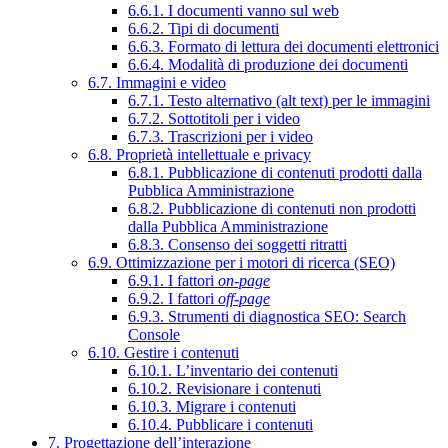
6.6.1. I documenti vanno sul web
6.6.2. Tipi di documenti
6.6.3. Formato di lettura dei documenti elettronici
6.6.4. Modalità di produzione dei documenti
6.7. Immagini e video
6.7.1. Testo alternativo (alt text) per le immagini
6.7.2. Sottotitoli per i video
6.7.3. Trascrizioni per i video
6.8. Proprietà intellettuale e privacy
6.8.1. Pubblicazione di contenuti prodotti dalla
Pubblica Amministrazione
6.8.2. Pubblicazione di contenuti non prodotti
dalla Pubblica Amministrazione
6.8.3. Consenso dei soggetti ritratti
6.9. Ottimizzazione per i motori di ricerca (SEO)
6.9.1. I fattori
on-page
6.9.2. I fattori
off-page
6.9.3. Strumenti di diagnostica SEO: Search
Console
6.10. Gestire i contenuti
6.10.1. L’inventario dei contenuti
6.10.2. Revisionare i contenuti
6.10.3. Migrare i contenuti
6.10.4. Pubblicare i contenuti
7. Progettazione dell’interazione