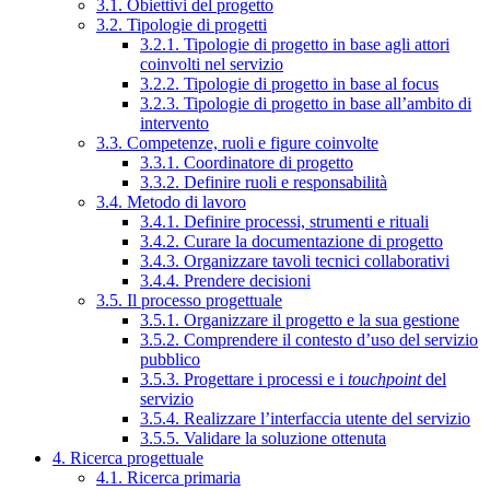
3.1. Obiettivi del progetto
3.2. Tipologie di progetti
3.2.1. Tipologie di progetto in base agli attori
coinvolti nel servizio
3.2.2. Tipologie di progetto in base al focus
3.2.3. Tipologie di progetto in base all’ambito di
intervento
3.3. Competenze, ruoli e figure coinvolte
3.3.1. Coordinatore di progetto
3.3.2. Definire ruoli e responsabilità
3.4. Metodo di lavoro
3.4.1. Definire processi, strumenti e rituali
3.4.2. Curare la documentazione di progetto
3.4.3. Organizzare tavoli tecnici collaborativi
3.4.4. Prendere decisioni
3.5. Il processo progettuale
3.5.1. Organizzare il progetto e la sua gestione
3.5.2. Comprendere il contesto d’uso del servizio
pubblico
3.5.3. Progettare i processi e i
touchpoint
del
servizio
3.5.4. Realizzare l’interfaccia utente del servizio
3.5.5. Validare la soluzione ottenuta
4. Ricerca progettuale
4.1. Ricerca primaria