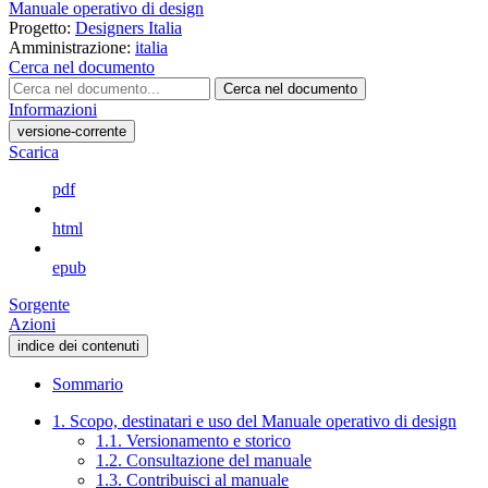
Manuale operativo di design
Progetto:
Designers Italia
Amministrazione:
italia
Cerca nel documento
Cerca nel documento
Informazioni
versione-corrente
Scarica
pdf
html
epub
Sorgente
Azioni
indice dei contenuti
Sommario
1. Scopo, destinatari e uso del Manuale operativo di design
1.1. Versionamento e storico
1.2. Consultazione del manuale
1.3. Contribuisci al manuale