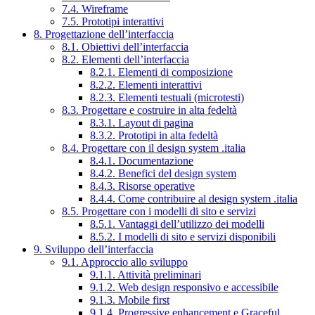
7.4. Wireframe
7.5. Prototipi interattivi
8. Progettazione dell’interfaccia
8.1. Obiettivi dell’interfaccia
8.2. Elementi dell’interfaccia
8.2.1. Elementi di composizione
8.2.2. Elementi interattivi
8.2.3. Elementi testuali (microtesti)
8.3. Progettare e costruire in alta fedeltà
8.3.1. Layout di pagina
8.3.2. Prototipi in alta fedeltà
8.4. Progettare con il design system .italia
8.4.1. Documentazione
8.4.2. Benefici del design system
8.4.3. Risorse operative
8.4.4. Come contribuire al design system .italia
8.5. Progettare con i modelli di sito e servizi
8.5.1. Vantaggi dell’utilizzo dei modelli
8.5.2. I modelli di sito e servizi disponibili
9. Sviluppo dell’interfaccia
9.1. Approccio allo sviluppo
9.1.1. Attività preliminari
9.1.2. Web design responsivo e accessibile
9.1.3. Mobile first
9.1.4. Progressive enhancement e Graceful