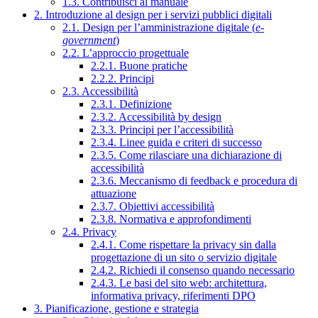
1.3. Contribuisci al manuale
2. Introduzione al design per i servizi pubblici digitali
2.1. Design per l’amministrazione digitale (
e-
government
)
2.2. L’approccio progettuale
2.2.1. Buone pratiche
2.2.2. Principi
2.3. Accessibilità
2.3.1. Definizione
2.3.2. Accessibilità by design
2.3.3. Principi per l’accessibilità
2.3.4. Linee guida e criteri di successo
2.3.5. Come rilasciare una dichiarazione di
accessibilità
2.3.6. Meccanismo di feedback e procedura di
attuazione
2.3.7. Obiettivi accessibilità
2.3.8. Normativa e approfondimenti
2.4. Privacy
2.4.1. Come rispettare la privacy sin dalla
progettazione di un sito o servizio digitale
2.4.2. Richiedi il consenso quando necessario
2.4.3. Le basi del sito web: architettura,
informativa privacy, riferimenti DPO
3. Pianificazione, gestione e strategia