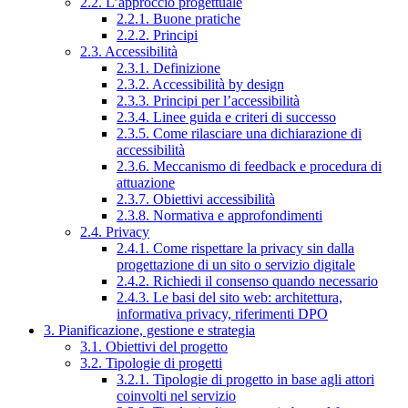
2.2. L’approccio progettuale
2.2.1. Buone pratiche
2.2.2. Principi
2.3. Accessibilità
2.3.1. Definizione
2.3.2. Accessibilità by design
2.3.3. Principi per l’accessibilità
2.3.4. Linee guida e criteri di successo
2.3.5. Come rilasciare una dichiarazione di
accessibilità
2.3.6. Meccanismo di feedback e procedura di
attuazione
2.3.7. Obiettivi accessibilità
2.3.8. Normativa e approfondimenti
2.4. Privacy
2.4.1. Come rispettare la privacy sin dalla
progettazione di un sito o servizio digitale
2.4.2. Richiedi il consenso quando necessario
2.4.3. Le basi del sito web: architettura,
informativa privacy, riferimenti DPO
3. Pianificazione, gestione e strategia
3.1. Obiettivi del progetto
3.2. Tipologie di progetti
3.2.1. Tipologie di progetto in base agli attori
coinvolti nel servizio