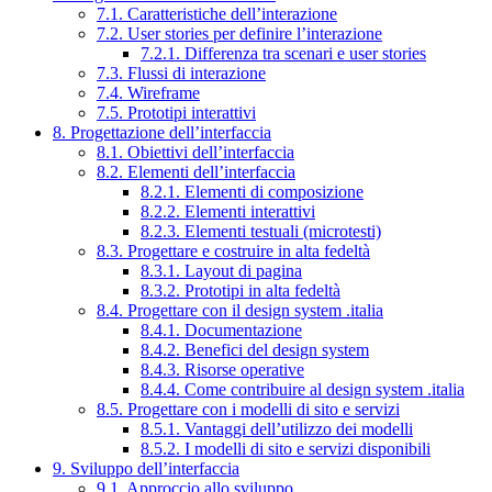
7.1. Caratteristiche dell’interazione
7.2. User stories per definire l’interazione
7.2.1. Differenza tra scenari e user stories
7.3. Flussi di interazione
7.4. Wireframe
7.5. Prototipi interattivi
8. Progettazione dell’interfaccia
8.1. Obiettivi dell’interfaccia
8.2. Elementi dell’interfaccia
8.2.1. Elementi di composizione
8.2.2. Elementi interattivi
8.2.3. Elementi testuali (microtesti)
8.3. Progettare e costruire in alta fedeltà
8.3.1. Layout di pagina
8.3.2. Prototipi in alta fedeltà
8.4. Progettare con il design system .italia
8.4.1. Documentazione
8.4.2. Benefici del design system
8.4.3. Risorse operative
8.4.4. Come contribuire al design system .italia
8.5. Progettare con i modelli di sito e servizi
8.5.1. Vantaggi dell’utilizzo dei modelli
8.5.2. I modelli di sito e servizi disponibili
9. Sviluppo dell’interfaccia
9.1. Approccio allo sviluppo