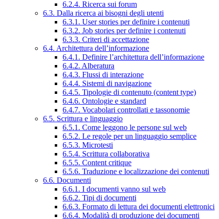
6.2.4. Ricerca sui forum
6.3. Dalla ricerca ai bisogni degli utenti
6.3.1. User stories per definire i contenuti
6.3.2. Job stories per definire i contenuti
6.3.3. Criteri di accettazione
6.4. Architettura dell’informazione
6.4.1. Definire l’architettura dell’informazione
6.4.2. Alberatura
6.4.3. Flussi di interazione
6.4.4. Sistemi di navigazione
6.4.5. Tipologie di contenuto (content type)
6.4.6. Ontologie e standard
6.4.7. Vocabolari controllati e tassonomie
6.5. Scrittura e linguaggio
6.5.1. Come leggono le persone sul web
6.5.2. Le regole per un linguaggio semplice
6.5.3. Microtesti
6.5.4. Scrittura collaborativa
6.5.5. Content critique
6.5.6. Traduzione e localizzazione dei contenuti
6.6. Documenti
6.6.1. I documenti vanno sul web
6.6.2. Tipi di documenti
6.6.3. Formato di lettura dei documenti elettronici
6.6.4. Modalità di produzione dei documenti