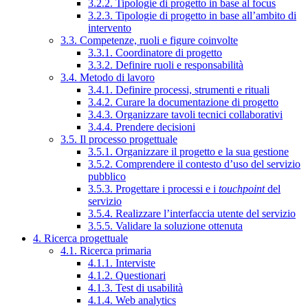
3.2.2. Tipologie di progetto in base al focus
3.2.3. Tipologie di progetto in base all’ambito di
intervento
3.3. Competenze, ruoli e figure coinvolte
3.3.1. Coordinatore di progetto
3.3.2. Definire ruoli e responsabilità
3.4. Metodo di lavoro
3.4.1. Definire processi, strumenti e rituali
3.4.2. Curare la documentazione di progetto
3.4.3. Organizzare tavoli tecnici collaborativi
3.4.4. Prendere decisioni
3.5. Il processo progettuale
3.5.1. Organizzare il progetto e la sua gestione
3.5.2. Comprendere il contesto d’uso del servizio
pubblico
3.5.3. Progettare i processi e i
touchpoint
del
servizio
3.5.4. Realizzare l’interfaccia utente del servizio
3.5.5. Validare la soluzione ottenuta
4. Ricerca progettuale
4.1. Ricerca primaria
4.1.1. Interviste
4.1.2. Questionari
4.1.3. Test di usabilità
4.1.4. Web analytics