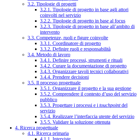
3.2. Tipologie di progetti
3.2.1. Tipologie di progetto in base agli attori
coinvolti nel servizio
3.2.2. Tipologie di progetto in base al focus
3.2.3. Tipologie di progetto in base all’ambito di
intervento
3.3. Competenze, ruoli e figure coinvolte
3.3.1. Coordinatore di progetto
3.3.2. Definire ruoli e responsabilità
3.4. Metodo di lavoro
3.4.1. Definire processi, strumenti e rituali
3.4.2. Curare la documentazione di progetto
3.4.3. Organizzare tavoli tecnici collaborativi
3.4.4. Prendere decisioni
3.5. Il processo progettuale
3.5.1. Organizzare il progetto e la sua gestione
3.5.2. Comprendere il contesto d’uso del servizio
pubblico
3.5.3. Progettare i processi e i
touchpoint
del
servizio
3.5.4. Realizzare l’interfaccia utente del servizio
3.5.5. Validare la soluzione ottenuta
4. Ricerca progettuale
4.1. Ricerca primaria
4.1.1. Interviste