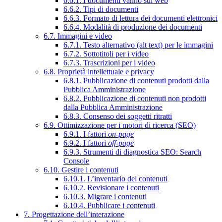
6.6.1. I documenti vanno sul web
6.6.2. Tipi di documenti
6.6.3. Formato di lettura dei documenti elettronici
6.6.4. Modalità di produzione dei documenti
6.7. Immagini e video
6.7.1. Testo alternativo (alt text) per le immagini
6.7.2. Sottotitoli per i video
6.7.3. Trascrizioni per i video
6.8. Proprietà intellettuale e privacy
6.8.1. Pubblicazione di contenuti prodotti dalla
Pubblica Amministrazione
6.8.2. Pubblicazione di contenuti non prodotti
dalla Pubblica Amministrazione
6.8.3. Consenso dei soggetti ritratti
6.9. Ottimizzazione per i motori di ricerca (SEO)
6.9.1. I fattori
on-page
6.9.2. I fattori
off-page
6.9.3. Strumenti di diagnostica SEO: Search
Console
6.10. Gestire i contenuti
6.10.1. L’inventario dei contenuti
6.10.2. Revisionare i contenuti
6.10.3. Migrare i contenuti
6.10.4. Pubblicare i contenuti
7. Progettazione dell’interazione