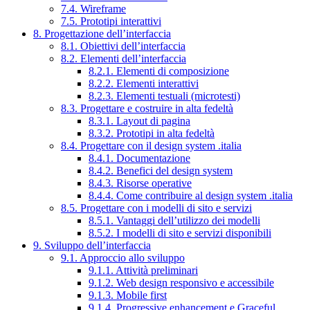
7.4. Wireframe
7.5. Prototipi interattivi
8. Progettazione dell’interfaccia
8.1. Obiettivi dell’interfaccia
8.2. Elementi dell’interfaccia
8.2.1. Elementi di composizione
8.2.2. Elementi interattivi
8.2.3. Elementi testuali (microtesti)
8.3. Progettare e costruire in alta fedeltà
8.3.1. Layout di pagina
8.3.2. Prototipi in alta fedeltà
8.4. Progettare con il design system .italia
8.4.1. Documentazione
8.4.2. Benefici del design system
8.4.3. Risorse operative
8.4.4. Come contribuire al design system .italia
8.5. Progettare con i modelli di sito e servizi
8.5.1. Vantaggi dell’utilizzo dei modelli
8.5.2. I modelli di sito e servizi disponibili
9. Sviluppo dell’interfaccia
9.1. Approccio allo sviluppo
9.1.1. Attività preliminari
9.1.2. Web design responsivo e accessibile
9.1.3. Mobile first
9.1.4. Progressive enhancement e Graceful