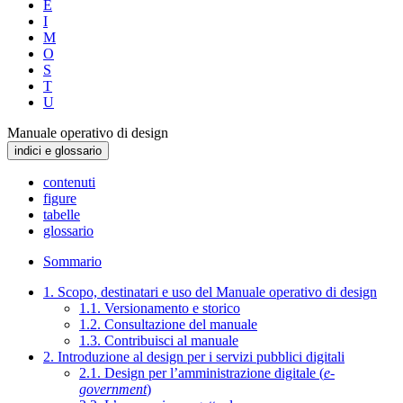
E
I
M
O
S
T
U
Manuale operativo di design
indici e glossario
contenuti
figure
tabelle
glossario
Sommario
1. Scopo, destinatari e uso del Manuale operativo di design
1.1. Versionamento e storico
1.2. Consultazione del manuale
1.3. Contribuisci al manuale
2. Introduzione al design per i servizi pubblici digitali
2.1. Design per l’amministrazione digitale (
e-
government
)