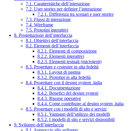
7.1. Caratteristiche dell’interazione
7.2. User stories per definire l’interazione
7.2.1. Differenza tra scenari e user stories
7.3. Flussi di interazione
7.4. Wireframe
7.5. Prototipi interattivi
8. Progettazione dell’interfaccia
8.1. Obiettivi dell’interfaccia
8.2. Elementi dell’interfaccia
8.2.1. Elementi di composizione
8.2.2. Elementi interattivi
8.2.3. Elementi testuali (microtesti)
8.3. Progettare e costruire in alta fedeltà
8.3.1. Layout di pagina
8.3.2. Prototipi in alta fedeltà
8.4. Progettare con il design system .italia
8.4.1. Documentazione
8.4.2. Benefici del design system
8.4.3. Risorse operative
8.4.4. Come contribuire al design system .italia
8.5. Progettare con i modelli di sito e servizi
8.5.1. Vantaggi dell’utilizzo dei modelli
8.5.2. I modelli di sito e servizi disponibili
9. Sviluppo dell’interfaccia
9.1. Approccio allo sviluppo