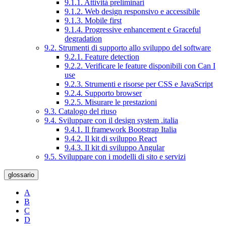
9.1.1. Attività preliminari
9.1.2. Web design responsivo e accessibile
9.1.3. Mobile first
9.1.4. Progressive enhancement e Graceful
degradation
9.2. Strumenti di supporto allo sviluppo del software
9.2.1. Feature detection
9.2.2. Verificare le feature disponibili con Can I
use
9.2.3. Strumenti e risorse per CSS e JavaScript
9.2.4. Supporto browser
9.2.5. Misurare le prestazioni
9.3. Catalogo del riuso
9.4. Sviluppare con il design system .italia
9.4.1. Il framework Bootstrap Italia
9.4.2. Il kit di sviluppo React
9.4.3. Il kit di sviluppo Angular
9.5. Sviluppare con i modelli di sito e servizi
glossario
A
B
C
D