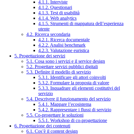
4.1.1. Interviste
4.1.2. Questionari
4.1.3. Test di usabilità
4.1.4. Web analytics
4.1.5. Strumenti di mappatura dell’esperienza
utente
4.2. Ricerca secondaria
4.2.1. Ricerca documentale
4.2.2. Analisi benchmark
4.2.3. Valutazione euristica
5. Progettazione dei servizi
5.1. Cosa sono i servizi e il service design
5.2. Progettare servizi pubblici digitali
5.3. Definire il modello di servizio
5.3.1. Identificare gli attori coinvolti
5.3.2. Formulare la proposta di valore
5.3.3. Inquadrare gli elementi costitutivi del
servizio
5.4. Descrivere il funzionamento del servizio
5.4.1. Mappare l’ecosistema
5.4.2. Rappresentare i flussi di servizio
5.5. Co-progettare le soluzioni
5.5.1. Workshop di co-progettazione
6. Progettazione dei contenuti
6.1. Cos’è il content design