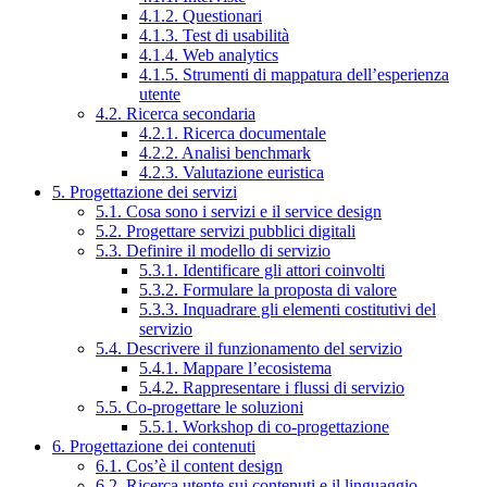
4.1.2. Questionari
4.1.3. Test di usabilità
4.1.4. Web analytics
4.1.5. Strumenti di mappatura dell’esperienza
utente
4.2. Ricerca secondaria
4.2.1. Ricerca documentale
4.2.2. Analisi benchmark
4.2.3. Valutazione euristica
5. Progettazione dei servizi
5.1. Cosa sono i servizi e il service design
5.2. Progettare servizi pubblici digitali
5.3. Definire il modello di servizio
5.3.1. Identificare gli attori coinvolti
5.3.2. Formulare la proposta di valore
5.3.3. Inquadrare gli elementi costitutivi del
servizio
5.4. Descrivere il funzionamento del servizio
5.4.1. Mappare l’ecosistema
5.4.2. Rappresentare i flussi di servizio
5.5. Co-progettare le soluzioni
5.5.1. Workshop di co-progettazione
6. Progettazione dei contenuti
6.1. Cos’è il content design
6.2. Ricerca utente sui contenuti e il linguaggio