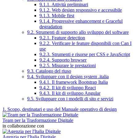
9.1.1. Attività preliminari
9.1.2. Web design responsivo e accessibile
9.1.3. Mobile first
9.1.4. Progressive enhancement e Graceful
degradation
9.2. Strumenti di supporto allo sviluppo del software
9.2.1. Feature detection
9.2.2. Verificare le feature disponibili con Can I
use
9.2.3. Strumenti e risorse per CSS e JavaScript
9.2.4. Supporto browser
9.2.5. Misurare le prestazioni
9.3. Catalogo del riuso
9.4. Sviluppare con il design system .italia
9.4.1. Il framework Bootstrap Italia
9.4.2. Il kit di sviluppo React
9.4.3. Il kit di sviluppo Angular
9.5. Sviluppare con i modelli di sito e servizi
1. Scopo, destinatari e uso del Manuale operativo di design
Team per la Trasformazione Digitale
in collaborazione con
Agenzia per l'Italia Digitale