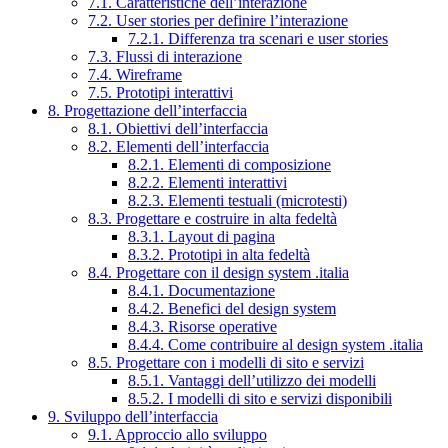
7.1. Caratteristiche dell’interazione
7.2. User stories per definire l’interazione
7.2.1. Differenza tra scenari e user stories
7.3. Flussi di interazione
7.4. Wireframe
7.5. Prototipi interattivi
8. Progettazione dell’interfaccia
8.1. Obiettivi dell’interfaccia
8.2. Elementi dell’interfaccia
8.2.1. Elementi di composizione
8.2.2. Elementi interattivi
8.2.3. Elementi testuali (microtesti)
8.3. Progettare e costruire in alta fedeltà
8.3.1. Layout di pagina
8.3.2. Prototipi in alta fedeltà
8.4. Progettare con il design system .italia
8.4.1. Documentazione
8.4.2. Benefici del design system
8.4.3. Risorse operative
8.4.4. Come contribuire al design system .italia
8.5. Progettare con i modelli di sito e servizi
8.5.1. Vantaggi dell’utilizzo dei modelli
8.5.2. I modelli di sito e servizi disponibili
9. Sviluppo dell’interfaccia
9.1. Approccio allo sviluppo