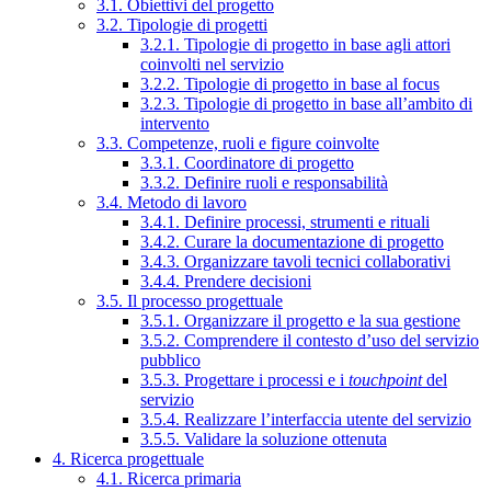
3.1. Obiettivi del progetto
3.2. Tipologie di progetti
3.2.1. Tipologie di progetto in base agli attori
coinvolti nel servizio
3.2.2. Tipologie di progetto in base al focus
3.2.3. Tipologie di progetto in base all’ambito di
intervento
3.3. Competenze, ruoli e figure coinvolte
3.3.1. Coordinatore di progetto
3.3.2. Definire ruoli e responsabilità
3.4. Metodo di lavoro
3.4.1. Definire processi, strumenti e rituali
3.4.2. Curare la documentazione di progetto
3.4.3. Organizzare tavoli tecnici collaborativi
3.4.4. Prendere decisioni
3.5. Il processo progettuale
3.5.1. Organizzare il progetto e la sua gestione
3.5.2. Comprendere il contesto d’uso del servizio
pubblico
3.5.3. Progettare i processi e i
touchpoint
del
servizio
3.5.4. Realizzare l’interfaccia utente del servizio
3.5.5. Validare la soluzione ottenuta
4. Ricerca progettuale
4.1. Ricerca primaria