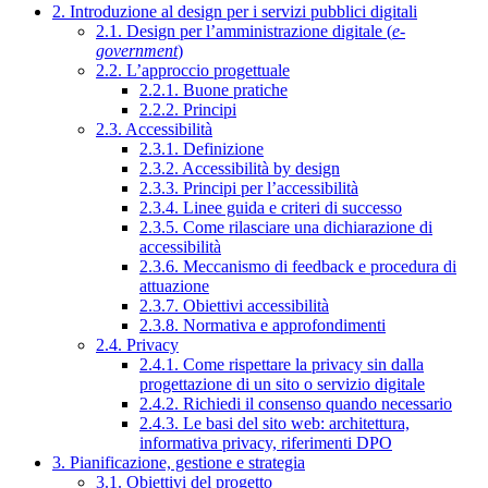
2. Introduzione al design per i servizi pubblici digitali
2.1. Design per l’amministrazione digitale (
e-
government
)
2.2. L’approccio progettuale
2.2.1. Buone pratiche
2.2.2. Principi
2.3. Accessibilità
2.3.1. Definizione
2.3.2. Accessibilità by design
2.3.3. Principi per l’accessibilità
2.3.4. Linee guida e criteri di successo
2.3.5. Come rilasciare una dichiarazione di
accessibilità
2.3.6. Meccanismo di feedback e procedura di
attuazione
2.3.7. Obiettivi accessibilità
2.3.8. Normativa e approfondimenti
2.4. Privacy
2.4.1. Come rispettare la privacy sin dalla
progettazione di un sito o servizio digitale
2.4.2. Richiedi il consenso quando necessario
2.4.3. Le basi del sito web: architettura,
informativa privacy, riferimenti DPO
3. Pianificazione, gestione e strategia
3.1. Obiettivi del progetto