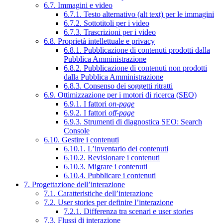
6.7. Immagini e video
6.7.1. Testo alternativo (alt text) per le immagini
6.7.2. Sottotitoli per i video
6.7.3. Trascrizioni per i video
6.8. Proprietà intellettuale e privacy
6.8.1. Pubblicazione di contenuti prodotti dalla
Pubblica Amministrazione
6.8.2. Pubblicazione di contenuti non prodotti
dalla Pubblica Amministrazione
6.8.3. Consenso dei soggetti ritratti
6.9. Ottimizzazione per i motori di ricerca (SEO)
6.9.1. I fattori
on-page
6.9.2. I fattori
off-page
6.9.3. Strumenti di diagnostica SEO: Search
Console
6.10. Gestire i contenuti
6.10.1. L’inventario dei contenuti
6.10.2. Revisionare i contenuti
6.10.3. Migrare i contenuti
6.10.4. Pubblicare i contenuti
7. Progettazione dell’interazione
7.1. Caratteristiche dell’interazione
7.2. User stories per definire l’interazione
7.2.1. Differenza tra scenari e user stories
7.3. Flussi di interazione