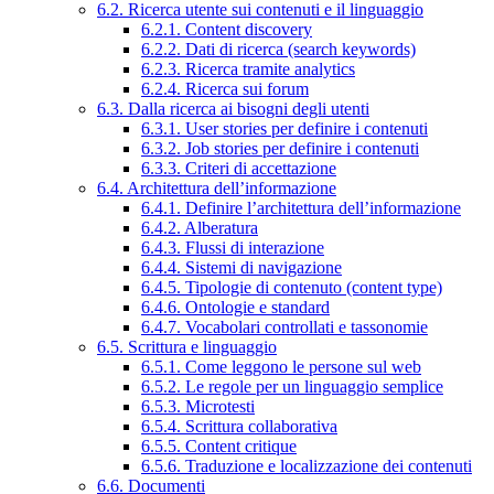
6.2. Ricerca utente sui contenuti e il linguaggio
6.2.1. Content discovery
6.2.2. Dati di ricerca (search keywords)
6.2.3. Ricerca tramite analytics
6.2.4. Ricerca sui forum
6.3. Dalla ricerca ai bisogni degli utenti
6.3.1. User stories per definire i contenuti
6.3.2. Job stories per definire i contenuti
6.3.3. Criteri di accettazione
6.4. Architettura dell’informazione
6.4.1. Definire l’architettura dell’informazione
6.4.2. Alberatura
6.4.3. Flussi di interazione
6.4.4. Sistemi di navigazione
6.4.5. Tipologie di contenuto (content type)
6.4.6. Ontologie e standard
6.4.7. Vocabolari controllati e tassonomie
6.5. Scrittura e linguaggio
6.5.1. Come leggono le persone sul web
6.5.2. Le regole per un linguaggio semplice
6.5.3. Microtesti
6.5.4. Scrittura collaborativa
6.5.5. Content critique
6.5.6. Traduzione e localizzazione dei contenuti
6.6. Documenti