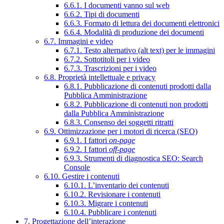
6.6.1. I documenti vanno sul web
6.6.2. Tipi di documenti
6.6.3. Formato di lettura dei documenti elettronici
6.6.4. Modalità di produzione dei documenti
6.7. Immagini e video
6.7.1. Testo alternativo (alt text) per le immagini
6.7.2. Sottotitoli per i video
6.7.3. Trascrizioni per i video
6.8. Proprietà intellettuale e privacy
6.8.1. Pubblicazione di contenuti prodotti dalla
Pubblica Amministrazione
6.8.2. Pubblicazione di contenuti non prodotti
dalla Pubblica Amministrazione
6.8.3. Consenso dei soggetti ritratti
6.9. Ottimizzazione per i motori di ricerca (SEO)
6.9.1. I fattori
on-page
6.9.2. I fattori
off-page
6.9.3. Strumenti di diagnostica SEO: Search
Console
6.10. Gestire i contenuti
6.10.1. L’inventario dei contenuti
6.10.2. Revisionare i contenuti
6.10.3. Migrare i contenuti
6.10.4. Pubblicare i contenuti
7. Progettazione dell’interazione