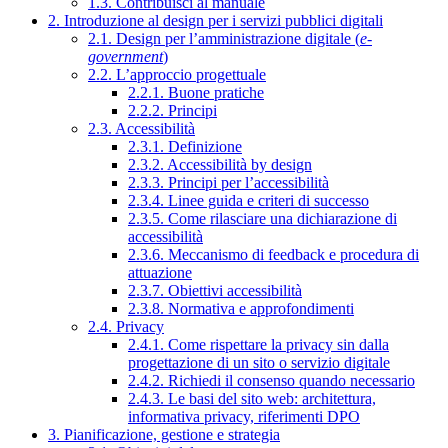
1.3. Contribuisci al manuale
2. Introduzione al design per i servizi pubblici digitali
2.1. Design per l’amministrazione digitale (
e-
government
)
2.2. L’approccio progettuale
2.2.1. Buone pratiche
2.2.2. Principi
2.3. Accessibilità
2.3.1. Definizione
2.3.2. Accessibilità by design
2.3.3. Principi per l’accessibilità
2.3.4. Linee guida e criteri di successo
2.3.5. Come rilasciare una dichiarazione di
accessibilità
2.3.6. Meccanismo di feedback e procedura di
attuazione
2.3.7. Obiettivi accessibilità
2.3.8. Normativa e approfondimenti
2.4. Privacy
2.4.1. Come rispettare la privacy sin dalla
progettazione di un sito o servizio digitale
2.4.2. Richiedi il consenso quando necessario
2.4.3. Le basi del sito web: architettura,
informativa privacy, riferimenti DPO
3. Pianificazione, gestione e strategia