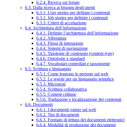
6.2.4. Ricerca sui forum
6.3. Dalla ricerca ai bisogni degli utenti
6.3.1. User stories per definire i contenuti
6.3.2. Job stories per definire i contenuti
6.3.3. Criteri di accettazione
6.4. Architettura dell’informazione
6.4.1. Definire l’architettura dell’informazione
6.4.2. Alberatura
6.4.3. Flussi di interazione
6.4.4. Sistemi di navigazione
6.4.5. Tipologie di contenuto (content type)
6.4.6. Ontologie e standard
6.4.7. Vocabolari controllati e tassonomie
6.5. Scrittura e linguaggio
6.5.1. Come leggono le persone sul web
6.5.2. Le regole per un linguaggio semplice
6.5.3. Microtesti
6.5.4. Scrittura collaborativa
6.5.5. Content critique
6.5.6. Traduzione e localizzazione dei contenuti
6.6. Documenti
6.6.1. I documenti vanno sul web
6.6.2. Tipi di documenti
6.6.3. Formato di lettura dei documenti elettronici
6.6.4. Modalità di produzione dei documenti