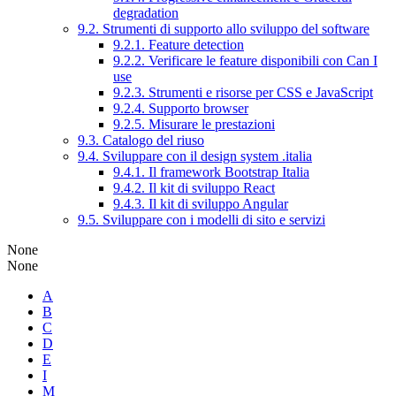
degradation
9.2. Strumenti di supporto allo sviluppo del software
9.2.1. Feature detection
9.2.2. Verificare le feature disponibili con Can I
use
9.2.3. Strumenti e risorse per CSS e JavaScript
9.2.4. Supporto browser
9.2.5. Misurare le prestazioni
9.3. Catalogo del riuso
9.4. Sviluppare con il design system .italia
9.4.1. Il framework Bootstrap Italia
9.4.2. Il kit di sviluppo React
9.4.3. Il kit di sviluppo Angular
9.5. Sviluppare con i modelli di sito e servizi
None
None
A
B
C
D
E
I
M