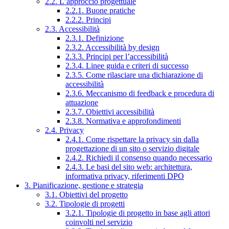
2.2. L’approccio progettuale
2.2.1. Buone pratiche
2.2.2. Principi
2.3. Accessibilità
2.3.1. Definizione
2.3.2. Accessibilità by design
2.3.3. Principi per l’accessibilità
2.3.4. Linee guida e criteri di successo
2.3.5. Come rilasciare una dichiarazione di
accessibilità
2.3.6. Meccanismo di feedback e procedura di
attuazione
2.3.7. Obiettivi accessibilità
2.3.8. Normativa e approfondimenti
2.4. Privacy
2.4.1. Come rispettare la privacy sin dalla
progettazione di un sito o servizio digitale
2.4.2. Richiedi il consenso quando necessario
2.4.3. Le basi del sito web: architettura,
informativa privacy, riferimenti DPO
3. Pianificazione, gestione e strategia
3.1. Obiettivi del progetto
3.2. Tipologie di progetti
3.2.1. Tipologie di progetto in base agli attori
coinvolti nel servizio