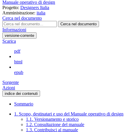
Manuale operativo di design
Progetto:
Designers Italia
Amministrazione:
italia
Cerca nel documento
Cerca nel documento
Informazioni
versione-corrente
Scarica
pdf
html
epub
Sorgente
Azioni
indice dei contenuti
Sommario
1. Scopo, destinatari e uso del Manuale operativo di design
1.1. Versionamento e storico
1.2. Consultazione del manuale
1.3. Contribuisci al manuale