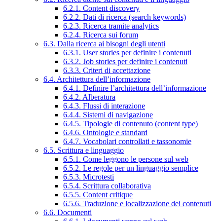
6.2.1. Content discovery
6.2.2. Dati di ricerca (search keywords)
6.2.3. Ricerca tramite analytics
6.2.4. Ricerca sui forum
6.3. Dalla ricerca ai bisogni degli utenti
6.3.1. User stories per definire i contenuti
6.3.2. Job stories per definire i contenuti
6.3.3. Criteri di accettazione
6.4. Architettura dell’informazione
6.4.1. Definire l’architettura dell’informazione
6.4.2. Alberatura
6.4.3. Flussi di interazione
6.4.4. Sistemi di navigazione
6.4.5. Tipologie di contenuto (content type)
6.4.6. Ontologie e standard
6.4.7. Vocabolari controllati e tassonomie
6.5. Scrittura e linguaggio
6.5.1. Come leggono le persone sul web
6.5.2. Le regole per un linguaggio semplice
6.5.3. Microtesti
6.5.4. Scrittura collaborativa
6.5.5. Content critique
6.5.6. Traduzione e localizzazione dei contenuti
6.6. Documenti