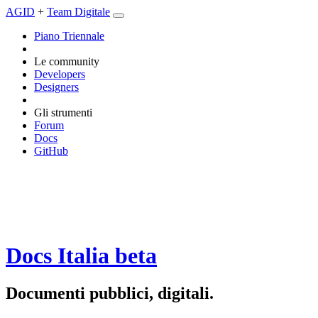
AGID
+
Team Digitale
Piano Triennale
Le community
Developers
Designers
Gli strumenti
Forum
Docs
GitHub
Docs Italia
beta
Documenti pubblici, digitali.