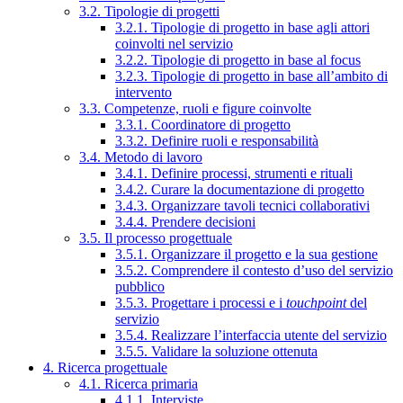
3.2. Tipologie di progetti
3.2.1. Tipologie di progetto in base agli attori
coinvolti nel servizio
3.2.2. Tipologie di progetto in base al focus
3.2.3. Tipologie di progetto in base all’ambito di
intervento
3.3. Competenze, ruoli e figure coinvolte
3.3.1. Coordinatore di progetto
3.3.2. Definire ruoli e responsabilità
3.4. Metodo di lavoro
3.4.1. Definire processi, strumenti e rituali
3.4.2. Curare la documentazione di progetto
3.4.3. Organizzare tavoli tecnici collaborativi
3.4.4. Prendere decisioni
3.5. Il processo progettuale
3.5.1. Organizzare il progetto e la sua gestione
3.5.2. Comprendere il contesto d’uso del servizio
pubblico
3.5.3. Progettare i processi e i
touchpoint
del
servizio
3.5.4. Realizzare l’interfaccia utente del servizio
3.5.5. Validare la soluzione ottenuta
4. Ricerca progettuale
4.1. Ricerca primaria
4.1.1. Interviste