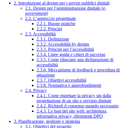
2. Introduzione al design per i servizi pubblici digitali
2.1. Design per l’amministrazione digitale (
e-
government
)
2.2. L’approccio progettuale
2.2.1. Buone pratiche
2.2.2. Principi
2.3. Accessibilità
2.3.1. Definizione
2.3.2. Accessibilità by design
2.3.3. Principi per l’accessibilità
2.3.4. Linee guida e criteri di successo
2.3.5. Come rilasciare una dichiarazione di
accessibilità
2.3.6. Meccanismo di feedback e procedura di
attuazione
2.3.7. Obiettivi accessibilità
2.3.8. Normativa e approfondimenti
2.4. Privacy
2.4.1. Come rispettare la privacy sin dalla
progettazione di un sito o servizio digitale
2.4.2. Richiedi il consenso quando necessario
2.4.3. Le basi del sito web: architettura,
informativa privacy, riferimenti DPO
3. Pianificazione, gestione e strategia
3.1. Obiettivi del progetto