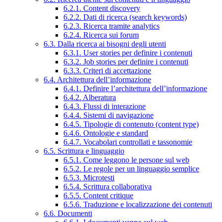
6.2.1. Content discovery
6.2.2. Dati di ricerca (search keywords)
6.2.3. Ricerca tramite analytics
6.2.4. Ricerca sui forum
6.3. Dalla ricerca ai bisogni degli utenti
6.3.1. User stories per definire i contenuti
6.3.2. Job stories per definire i contenuti
6.3.3. Criteri di accettazione
6.4. Architettura dell’informazione
6.4.1. Definire l’architettura dell’informazione
6.4.2. Alberatura
6.4.3. Flussi di interazione
6.4.4. Sistemi di navigazione
6.4.5. Tipologie di contenuto (content type)
6.4.6. Ontologie e standard
6.4.7. Vocabolari controllati e tassonomie
6.5. Scrittura e linguaggio
6.5.1. Come leggono le persone sul web
6.5.2. Le regole per un linguaggio semplice
6.5.3. Microtesti
6.5.4. Scrittura collaborativa
6.5.5. Content critique
6.5.6. Traduzione e localizzazione dei contenuti
6.6. Documenti