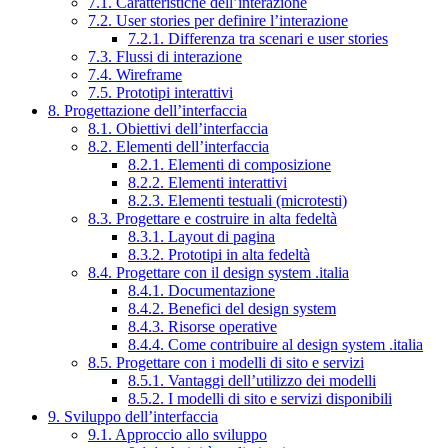
7.1. Caratteristiche dell’interazione
7.2. User stories per definire l’interazione
7.2.1. Differenza tra scenari e user stories
7.3. Flussi di interazione
7.4. Wireframe
7.5. Prototipi interattivi
8. Progettazione dell’interfaccia
8.1. Obiettivi dell’interfaccia
8.2. Elementi dell’interfaccia
8.2.1. Elementi di composizione
8.2.2. Elementi interattivi
8.2.3. Elementi testuali (microtesti)
8.3. Progettare e costruire in alta fedeltà
8.3.1. Layout di pagina
8.3.2. Prototipi in alta fedeltà
8.4. Progettare con il design system .italia
8.4.1. Documentazione
8.4.2. Benefici del design system
8.4.3. Risorse operative
8.4.4. Come contribuire al design system .italia
8.5. Progettare con i modelli di sito e servizi
8.5.1. Vantaggi dell’utilizzo dei modelli
8.5.2. I modelli di sito e servizi disponibili
9. Sviluppo dell’interfaccia
9.1. Approccio allo sviluppo