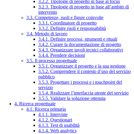
3.2.2. Tipologie di progetto in base al focus
3.2.3. Tipologie di progetto in base all’ambito di
intervento
3.3. Competenze, ruoli e figure coinvolte
3.3.1. Coordinatore di progetto
3.3.2. Definire ruoli e responsabilità
3.4. Metodo di lavoro
3.4.1. Definire processi, strumenti e rituali
3.4.2. Curare la documentazione di progetto
3.4.3. Organizzare tavoli tecnici collaborativi
3.4.4. Prendere decisioni
3.5. Il processo progettuale
3.5.1. Organizzare il progetto e la sua gestione
3.5.2. Comprendere il contesto d’uso del servizio
pubblico
3.5.3. Progettare i processi e i
touchpoint
del
servizio
3.5.4. Realizzare l’interfaccia utente del servizio
3.5.5. Validare la soluzione ottenuta
4. Ricerca progettuale
4.1. Ricerca primaria
4.1.1. Interviste
4.1.2. Questionari
4.1.3. Test di usabilità
4.1.4. Web analytics