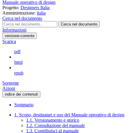
Manuale operativo di design
Progetto:
Designers Italia
Amministrazione:
italia
Cerca nel documento
Cerca nel documento
Informazioni
versione-corrente
Scarica
pdf
html
epub
Sorgente
Azioni
indice dei contenuti
Sommario
1. Scopo, destinatari e uso del Manuale operativo di design
1.1. Versionamento e storico
1.2. Consultazione del manuale
1.3. Contribuisci al manuale