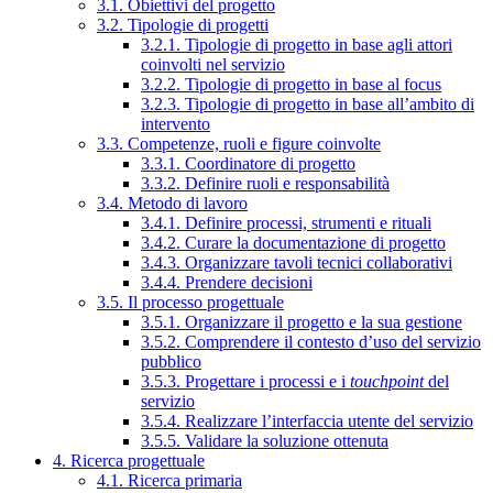
3.1. Obiettivi del progetto
3.2. Tipologie di progetti
3.2.1. Tipologie di progetto in base agli attori
coinvolti nel servizio
3.2.2. Tipologie di progetto in base al focus
3.2.3. Tipologie di progetto in base all’ambito di
intervento
3.3. Competenze, ruoli e figure coinvolte
3.3.1. Coordinatore di progetto
3.3.2. Definire ruoli e responsabilità
3.4. Metodo di lavoro
3.4.1. Definire processi, strumenti e rituali
3.4.2. Curare la documentazione di progetto
3.4.3. Organizzare tavoli tecnici collaborativi
3.4.4. Prendere decisioni
3.5. Il processo progettuale
3.5.1. Organizzare il progetto e la sua gestione
3.5.2. Comprendere il contesto d’uso del servizio
pubblico
3.5.3. Progettare i processi e i
touchpoint
del
servizio
3.5.4. Realizzare l’interfaccia utente del servizio
3.5.5. Validare la soluzione ottenuta
4. Ricerca progettuale
4.1. Ricerca primaria