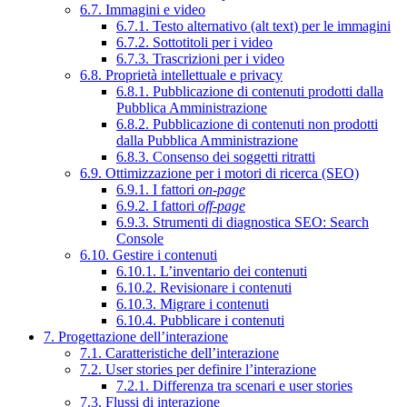
6.7. Immagini e video
6.7.1. Testo alternativo (alt text) per le immagini
6.7.2. Sottotitoli per i video
6.7.3. Trascrizioni per i video
6.8. Proprietà intellettuale e privacy
6.8.1. Pubblicazione di contenuti prodotti dalla
Pubblica Amministrazione
6.8.2. Pubblicazione di contenuti non prodotti
dalla Pubblica Amministrazione
6.8.3. Consenso dei soggetti ritratti
6.9. Ottimizzazione per i motori di ricerca (SEO)
6.9.1. I fattori
on-page
6.9.2. I fattori
off-page
6.9.3. Strumenti di diagnostica SEO: Search
Console
6.10. Gestire i contenuti
6.10.1. L’inventario dei contenuti
6.10.2. Revisionare i contenuti
6.10.3. Migrare i contenuti
6.10.4. Pubblicare i contenuti
7. Progettazione dell’interazione
7.1. Caratteristiche dell’interazione
7.2. User stories per definire l’interazione
7.2.1. Differenza tra scenari e user stories
7.3. Flussi di interazione