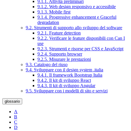
9.1.1. Attività preliminari
9.1.2. Web design responsivo e accessibile
9.1.3. Mobile first
9.1.4. Progressive enhancement e Graceful
degradation
9.2. Strumenti di supporto allo sviluppo del software
9.2.1. Feature detection
9.2.2. Verificare le feature disponibili con Can I
use
9.2.3. Strumenti e risorse per CSS e JavaScript
9.2.4. Supporto browser
9.2.5. Misurare le prestazioni
9.3. Catalogo del riuso
9.4. Sviluppare con il design system .italia
9.4.1. Il framework Bootstrap Italia
9.4.2. Il kit di sviluppo React
9.4.3. Il kit di sviluppo Angular
9.5. Sviluppare con i modelli di sito e servizi
glossario
A
B
C
D