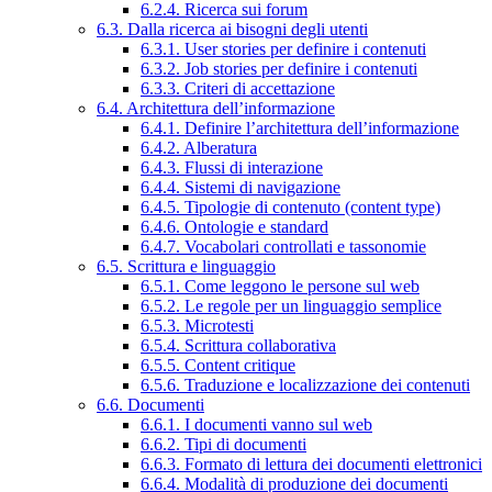
6.2.4. Ricerca sui forum
6.3. Dalla ricerca ai bisogni degli utenti
6.3.1. User stories per definire i contenuti
6.3.2. Job stories per definire i contenuti
6.3.3. Criteri di accettazione
6.4. Architettura dell’informazione
6.4.1. Definire l’architettura dell’informazione
6.4.2. Alberatura
6.4.3. Flussi di interazione
6.4.4. Sistemi di navigazione
6.4.5. Tipologie di contenuto (content type)
6.4.6. Ontologie e standard
6.4.7. Vocabolari controllati e tassonomie
6.5. Scrittura e linguaggio
6.5.1. Come leggono le persone sul web
6.5.2. Le regole per un linguaggio semplice
6.5.3. Microtesti
6.5.4. Scrittura collaborativa
6.5.5. Content critique
6.5.6. Traduzione e localizzazione dei contenuti
6.6. Documenti
6.6.1. I documenti vanno sul web
6.6.2. Tipi di documenti
6.6.3. Formato di lettura dei documenti elettronici
6.6.4. Modalità di produzione dei documenti