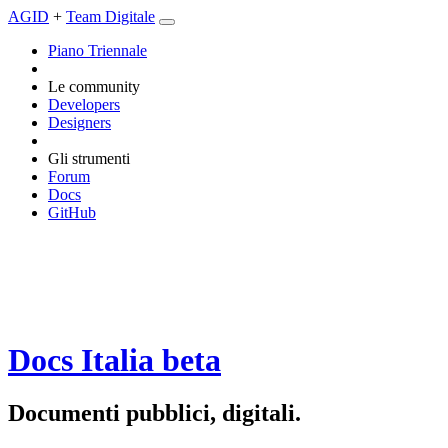
AGID
+
Team Digitale
Piano Triennale
Le community
Developers
Designers
Gli strumenti
Forum
Docs
GitHub
Docs Italia
beta
Documenti pubblici, digitali.