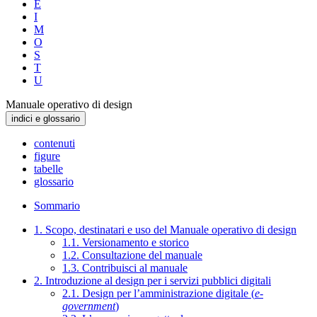
E
I
M
O
S
T
U
Manuale operativo di design
indici e glossario
contenuti
figure
tabelle
glossario
Sommario
1. Scopo, destinatari e uso del Manuale operativo di design
1.1. Versionamento e storico
1.2. Consultazione del manuale
1.3. Contribuisci al manuale
2. Introduzione al design per i servizi pubblici digitali
2.1. Design per l’amministrazione digitale (
e-
government
)