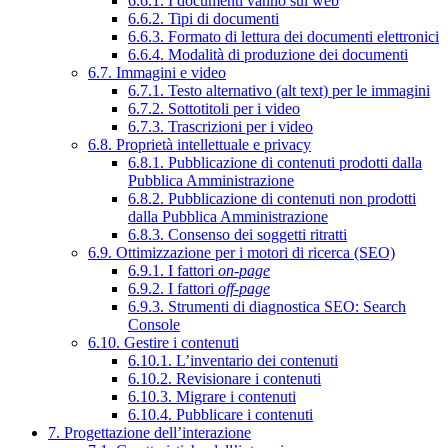
6.6.1. I documenti vanno sul web
6.6.2. Tipi di documenti
6.6.3. Formato di lettura dei documenti elettronici
6.6.4. Modalità di produzione dei documenti
6.7. Immagini e video
6.7.1. Testo alternativo (alt text) per le immagini
6.7.2. Sottotitoli per i video
6.7.3. Trascrizioni per i video
6.8. Proprietà intellettuale e privacy
6.8.1. Pubblicazione di contenuti prodotti dalla
Pubblica Amministrazione
6.8.2. Pubblicazione di contenuti non prodotti
dalla Pubblica Amministrazione
6.8.3. Consenso dei soggetti ritratti
6.9. Ottimizzazione per i motori di ricerca (SEO)
6.9.1. I fattori
on-page
6.9.2. I fattori
off-page
6.9.3. Strumenti di diagnostica SEO: Search
Console
6.10. Gestire i contenuti
6.10.1. L’inventario dei contenuti
6.10.2. Revisionare i contenuti
6.10.3. Migrare i contenuti
6.10.4. Pubblicare i contenuti
7. Progettazione dell’interazione