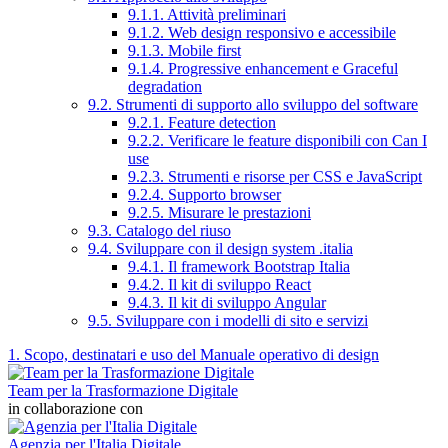
9.1.1. Attività preliminari
9.1.2. Web design responsivo e accessibile
9.1.3. Mobile first
9.1.4. Progressive enhancement e Graceful
degradation
9.2. Strumenti di supporto allo sviluppo del software
9.2.1. Feature detection
9.2.2. Verificare le feature disponibili con Can I
use
9.2.3. Strumenti e risorse per CSS e JavaScript
9.2.4. Supporto browser
9.2.5. Misurare le prestazioni
9.3. Catalogo del riuso
9.4. Sviluppare con il design system .italia
9.4.1. Il framework Bootstrap Italia
9.4.2. Il kit di sviluppo React
9.4.3. Il kit di sviluppo Angular
9.5. Sviluppare con i modelli di sito e servizi
1. Scopo, destinatari e uso del Manuale operativo di design
Team per la Trasformazione Digitale
in collaborazione con
Agenzia per l'Italia Digitale