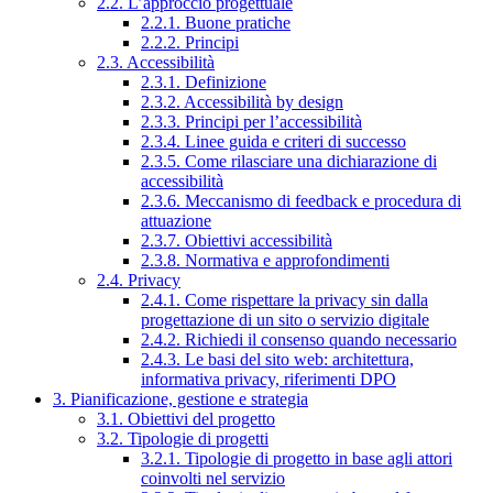
2.2. L’approccio progettuale
2.2.1. Buone pratiche
2.2.2. Principi
2.3. Accessibilità
2.3.1. Definizione
2.3.2. Accessibilità by design
2.3.3. Principi per l’accessibilità
2.3.4. Linee guida e criteri di successo
2.3.5. Come rilasciare una dichiarazione di
accessibilità
2.3.6. Meccanismo di feedback e procedura di
attuazione
2.3.7. Obiettivi accessibilità
2.3.8. Normativa e approfondimenti
2.4. Privacy
2.4.1. Come rispettare la privacy sin dalla
progettazione di un sito o servizio digitale
2.4.2. Richiedi il consenso quando necessario
2.4.3. Le basi del sito web: architettura,
informativa privacy, riferimenti DPO
3. Pianificazione, gestione e strategia
3.1. Obiettivi del progetto
3.2. Tipologie di progetti
3.2.1. Tipologie di progetto in base agli attori
coinvolti nel servizio