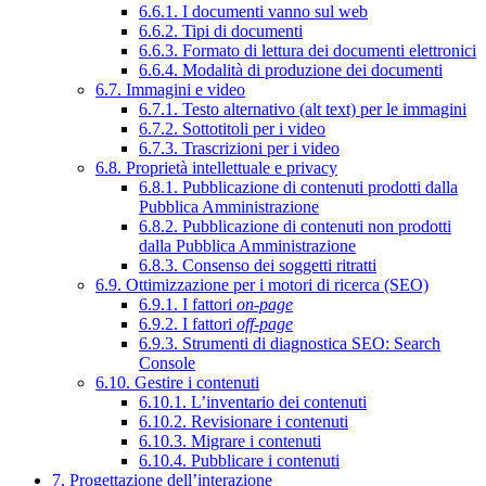
6.6.1. I documenti vanno sul web
6.6.2. Tipi di documenti
6.6.3. Formato di lettura dei documenti elettronici
6.6.4. Modalità di produzione dei documenti
6.7. Immagini e video
6.7.1. Testo alternativo (alt text) per le immagini
6.7.2. Sottotitoli per i video
6.7.3. Trascrizioni per i video
6.8. Proprietà intellettuale e privacy
6.8.1. Pubblicazione di contenuti prodotti dalla
Pubblica Amministrazione
6.8.2. Pubblicazione di contenuti non prodotti
dalla Pubblica Amministrazione
6.8.3. Consenso dei soggetti ritratti
6.9. Ottimizzazione per i motori di ricerca (SEO)
6.9.1. I fattori
on-page
6.9.2. I fattori
off-page
6.9.3. Strumenti di diagnostica SEO: Search
Console
6.10. Gestire i contenuti
6.10.1. L’inventario dei contenuti
6.10.2. Revisionare i contenuti
6.10.3. Migrare i contenuti
6.10.4. Pubblicare i contenuti
7. Progettazione dell’interazione