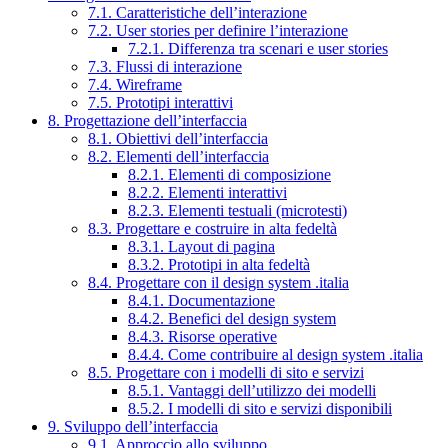
7.1. Caratteristiche dell’interazione
7.2. User stories per definire l’interazione
7.2.1. Differenza tra scenari e user stories
7.3. Flussi di interazione
7.4. Wireframe
7.5. Prototipi interattivi
8. Progettazione dell’interfaccia
8.1. Obiettivi dell’interfaccia
8.2. Elementi dell’interfaccia
8.2.1. Elementi di composizione
8.2.2. Elementi interattivi
8.2.3. Elementi testuali (microtesti)
8.3. Progettare e costruire in alta fedeltà
8.3.1. Layout di pagina
8.3.2. Prototipi in alta fedeltà
8.4. Progettare con il design system .italia
8.4.1. Documentazione
8.4.2. Benefici del design system
8.4.3. Risorse operative
8.4.4. Come contribuire al design system .italia
8.5. Progettare con i modelli di sito e servizi
8.5.1. Vantaggi dell’utilizzo dei modelli
8.5.2. I modelli di sito e servizi disponibili
9. Sviluppo dell’interfaccia
9.1. Approccio allo sviluppo