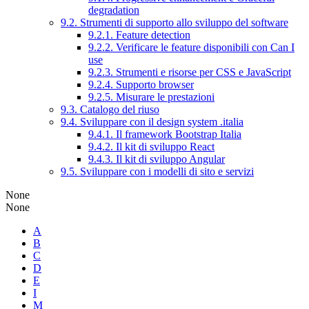
degradation
9.2. Strumenti di supporto allo sviluppo del software
9.2.1. Feature detection
9.2.2. Verificare le feature disponibili con Can I
use
9.2.3. Strumenti e risorse per CSS e JavaScript
9.2.4. Supporto browser
9.2.5. Misurare le prestazioni
9.3. Catalogo del riuso
9.4. Sviluppare con il design system .italia
9.4.1. Il framework Bootstrap Italia
9.4.2. Il kit di sviluppo React
9.4.3. Il kit di sviluppo Angular
9.5. Sviluppare con i modelli di sito e servizi
None
None
A
B
C
D
E
I
M