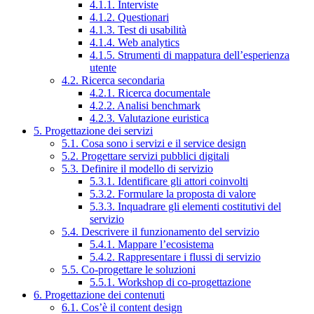
4.1.1. Interviste
4.1.2. Questionari
4.1.3. Test di usabilità
4.1.4. Web analytics
4.1.5. Strumenti di mappatura dell’esperienza
utente
4.2. Ricerca secondaria
4.2.1. Ricerca documentale
4.2.2. Analisi benchmark
4.2.3. Valutazione euristica
5. Progettazione dei servizi
5.1. Cosa sono i servizi e il service design
5.2. Progettare servizi pubblici digitali
5.3. Definire il modello di servizio
5.3.1. Identificare gli attori coinvolti
5.3.2. Formulare la proposta di valore
5.3.3. Inquadrare gli elementi costitutivi del
servizio
5.4. Descrivere il funzionamento del servizio
5.4.1. Mappare l’ecosistema
5.4.2. Rappresentare i flussi di servizio
5.5. Co-progettare le soluzioni
5.5.1. Workshop di co-progettazione
6. Progettazione dei contenuti
6.1. Cos’è il content design