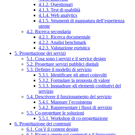
4.1.2. Questionari
4.1.3. Test di usabilità
4.1.4. Web analytics
4.1.5. Strumenti di mappatura dell’esperienza
utente
4.2. Ricerca secondaria
4.2.1. Ricerca documentale
4.2.2. Analisi benchmark
4.2.3. Valutazione euristica
5. Progettazione dei servizi
5.1. Cosa sono i servizi e il service design
5.2. Progettare servizi pubblici digitali
5.3. Definire il modello di servizio
5.3.1. Identificare gli attori coinvolti
5.3.2. Formulare la proposta di valore
5.3.3. Inquadrare gli elementi costitutivi del
servizio
5.4. Descrivere il funzionamento del servizio
5.4.1. Mappare l’ecosistema
5.4.2. Rappresentare i flussi di servizio
5.5. Co-progettare le soluzioni
5.5.1. Workshop di co-progettazione
6. Progettazione dei contenuti
6.1. Cos’è il content design
6.2. Ricerca utente sui contenuti e il linguaggio