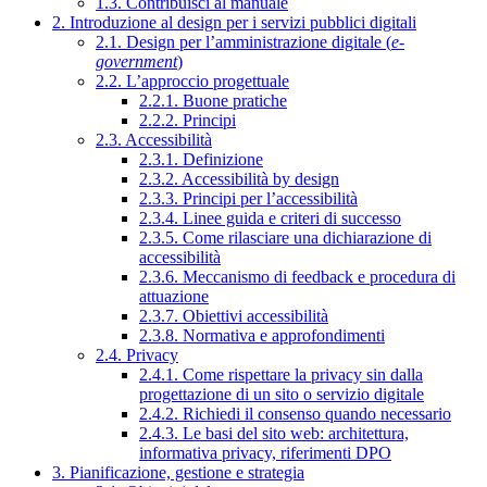
1.3. Contribuisci al manuale
2. Introduzione al design per i servizi pubblici digitali
2.1. Design per l’amministrazione digitale (
e-
government
)
2.2. L’approccio progettuale
2.2.1. Buone pratiche
2.2.2. Principi
2.3. Accessibilità
2.3.1. Definizione
2.3.2. Accessibilità by design
2.3.3. Principi per l’accessibilità
2.3.4. Linee guida e criteri di successo
2.3.5. Come rilasciare una dichiarazione di
accessibilità
2.3.6. Meccanismo di feedback e procedura di
attuazione
2.3.7. Obiettivi accessibilità
2.3.8. Normativa e approfondimenti
2.4. Privacy
2.4.1. Come rispettare la privacy sin dalla
progettazione di un sito o servizio digitale
2.4.2. Richiedi il consenso quando necessario
2.4.3. Le basi del sito web: architettura,
informativa privacy, riferimenti DPO
3. Pianificazione, gestione e strategia