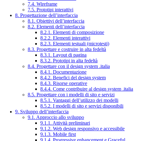
7.4. Wireframe
7.5. Prototipi interattivi
8. Progettazione dell’interfaccia
8.1. Obiettivi dell’interfaccia
8.2. Elementi dell’interfaccia
8.2.1. Elementi di composizione
8.2.2. Elementi interattivi
8.2.3. Elementi testuali (microtesti)
8.3. Progettare e costruire in alta fedeltà
8.3.1. Layout di pagina
8.3.2. Prototipi in alta fedeltà
8.4. Progettare con il design system .italia
8.4.1. Documentazione
8.4.2. Benefici del design system
8.4.3. Risorse operative
8.4.4. Come contribuire al design system .italia
8.5. Progettare con i modelli di sito e servizi
8.5.1. Vantaggi dell’utilizzo dei modelli
8.5.2. I modelli di sito e servizi disponibili
9. Sviluppo dell’interfaccia
9.1. Approccio allo sviluppo
9.1.1. Attività preliminari
9.1.2. Web design responsivo e accessibile
9.1.3. Mobile first
9.1.4. Progressive enhancement e Graceful