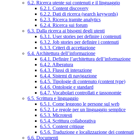
6.2. Ricerca utente sui contenuti e il linguaggio
6.2.1. Content discovery
6.2.2. Dati di ricerca (search keywords)
6.2.3. Ricerca tramite analytics
6.2.4. Ricerca sui forum
6.3. Dalla ricerca ai bisogni degli utenti
6.3.1. User stories per definire i contenuti
6.3.2. Job stories per definire i contenuti
6.3.3. Criteri di accettazione
6.4. Architettura dell’informazione
6.4.1. Definire l’architettura dell’informazione
6.4.2. Alberatura
6.4.3. Flussi di interazione
6.4.4. Sistemi di navigazione
6.4.5. Tipologie di contenuto (content type)
6.4.6. Ontologie e standard
6.4.7. Vocabolari controllati e tassonomie
6.5. Scrittura e linguaggio
6.5.1. Come leggono le persone sul web
6.5.2. Le regole per un linguaggio semplice
6.5.3. Microtesti
6.5.4. Scrittura collaborativa
6.5.5. Content critique
6.5.6. Traduzione e localizzazione dei contenuti
6.6. Documenti