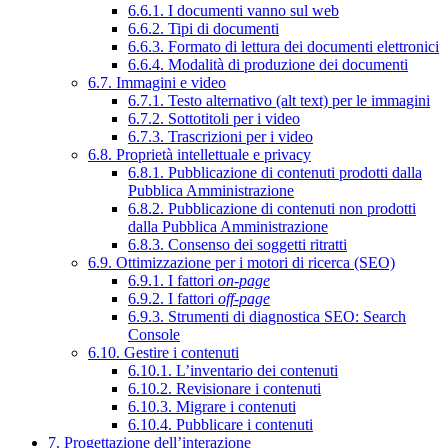
6.6.1. I documenti vanno sul web
6.6.2. Tipi di documenti
6.6.3. Formato di lettura dei documenti elettronici
6.6.4. Modalità di produzione dei documenti
6.7. Immagini e video
6.7.1. Testo alternativo (alt text) per le immagini
6.7.2. Sottotitoli per i video
6.7.3. Trascrizioni per i video
6.8. Proprietà intellettuale e privacy
6.8.1. Pubblicazione di contenuti prodotti dalla
Pubblica Amministrazione
6.8.2. Pubblicazione di contenuti non prodotti
dalla Pubblica Amministrazione
6.8.3. Consenso dei soggetti ritratti
6.9. Ottimizzazione per i motori di ricerca (SEO)
6.9.1. I fattori
on-page
6.9.2. I fattori
off-page
6.9.3. Strumenti di diagnostica SEO: Search
Console
6.10. Gestire i contenuti
6.10.1. L’inventario dei contenuti
6.10.2. Revisionare i contenuti
6.10.3. Migrare i contenuti
6.10.4. Pubblicare i contenuti
7. Progettazione dell’interazione