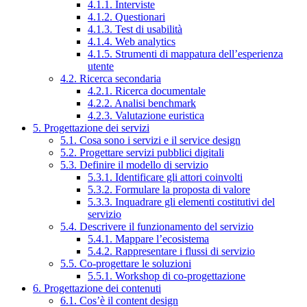
4.1.1. Interviste
4.1.2. Questionari
4.1.3. Test di usabilità
4.1.4. Web analytics
4.1.5. Strumenti di mappatura dell’esperienza
utente
4.2. Ricerca secondaria
4.2.1. Ricerca documentale
4.2.2. Analisi benchmark
4.2.3. Valutazione euristica
5. Progettazione dei servizi
5.1. Cosa sono i servizi e il service design
5.2. Progettare servizi pubblici digitali
5.3. Definire il modello di servizio
5.3.1. Identificare gli attori coinvolti
5.3.2. Formulare la proposta di valore
5.3.3. Inquadrare gli elementi costitutivi del
servizio
5.4. Descrivere il funzionamento del servizio
5.4.1. Mappare l’ecosistema
5.4.2. Rappresentare i flussi di servizio
5.5. Co-progettare le soluzioni
5.5.1. Workshop di co-progettazione
6. Progettazione dei contenuti
6.1. Cos’è il content design