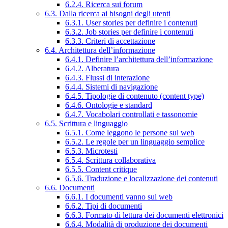
6.2.4. Ricerca sui forum
6.3. Dalla ricerca ai bisogni degli utenti
6.3.1. User stories per definire i contenuti
6.3.2. Job stories per definire i contenuti
6.3.3. Criteri di accettazione
6.4. Architettura dell’informazione
6.4.1. Definire l’architettura dell’informazione
6.4.2. Alberatura
6.4.3. Flussi di interazione
6.4.4. Sistemi di navigazione
6.4.5. Tipologie di contenuto (content type)
6.4.6. Ontologie e standard
6.4.7. Vocabolari controllati e tassonomie
6.5. Scrittura e linguaggio
6.5.1. Come leggono le persone sul web
6.5.2. Le regole per un linguaggio semplice
6.5.3. Microtesti
6.5.4. Scrittura collaborativa
6.5.5. Content critique
6.5.6. Traduzione e localizzazione dei contenuti
6.6. Documenti
6.6.1. I documenti vanno sul web
6.6.2. Tipi di documenti
6.6.3. Formato di lettura dei documenti elettronici
6.6.4. Modalità di produzione dei documenti