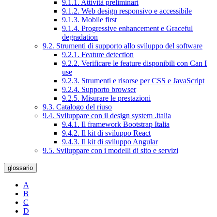
9.1.1. Attività preliminari
9.1.2. Web design responsivo e accessibile
9.1.3. Mobile first
9.1.4. Progressive enhancement e Graceful
degradation
9.2. Strumenti di supporto allo sviluppo del software
9.2.1. Feature detection
9.2.2. Verificare le feature disponibili con Can I
use
9.2.3. Strumenti e risorse per CSS e JavaScript
9.2.4. Supporto browser
9.2.5. Misurare le prestazioni
9.3. Catalogo del riuso
9.4. Sviluppare con il design system .italia
9.4.1. Il framework Bootstrap Italia
9.4.2. Il kit di sviluppo React
9.4.3. Il kit di sviluppo Angular
9.5. Sviluppare con i modelli di sito e servizi
glossario
A
B
C
D