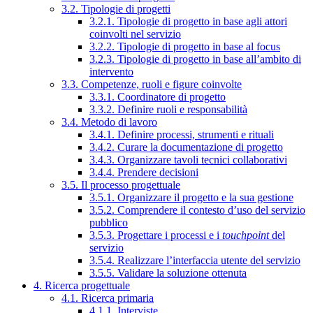
3.2. Tipologie di progetti
3.2.1. Tipologie di progetto in base agli attori
coinvolti nel servizio
3.2.2. Tipologie di progetto in base al focus
3.2.3. Tipologie di progetto in base all’ambito di
intervento
3.3. Competenze, ruoli e figure coinvolte
3.3.1. Coordinatore di progetto
3.3.2. Definire ruoli e responsabilità
3.4. Metodo di lavoro
3.4.1. Definire processi, strumenti e rituali
3.4.2. Curare la documentazione di progetto
3.4.3. Organizzare tavoli tecnici collaborativi
3.4.4. Prendere decisioni
3.5. Il processo progettuale
3.5.1. Organizzare il progetto e la sua gestione
3.5.2. Comprendere il contesto d’uso del servizio
pubblico
3.5.3. Progettare i processi e i
touchpoint
del
servizio
3.5.4. Realizzare l’interfaccia utente del servizio
3.5.5. Validare la soluzione ottenuta
4. Ricerca progettuale
4.1. Ricerca primaria
4.1.1. Interviste