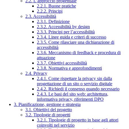
2.2. L’approccio progettuale
2.2.1. Buone pratiche
2.2.2. Principi
2.3. Accessibilità
2.3.1. Definizione
2.3.2. Accessibilità by design
2.3.3. Principi per l’accessibilità
2.3.4. Linee guida e criteri di successo
2.3.5. Come rilasciare una dichiarazione di
accessibilità
2.3.6. Meccanismo di feedback e procedura di
attuazione
2.3.7. Obiettivi accessibilità
2.3.8. Normativa e approfondimenti
2.4. Privacy
2.4.1. Come rispettare la privacy sin dalla
progettazione di un sito o servizio digitale
2.4.2. Richiedi il consenso quando necessario
2.4.3. Le basi del sito web: architettura,
informativa privacy, riferimenti DPO
3. Pianificazione, gestione e strategia
3.1. Obiettivi del progetto
3.2. Tipologie di progetti
3.2.1. Tipologie di progetto in base agli attori
coinvolti nel servizio