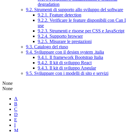
degradation
9.2. Strumenti di supporto allo sviluppo del software
9.2.1. Feature detection
9.2.2. Verificare le feature disponibili con Can I
use
9.2.3. Strumenti e risorse per CSS e JavaScript
9.2.4. Supporto browser
9.2.5. Misurare le prestazioni
9.3. Catalogo del riuso
9.4. Sviluppare con il design system .italia
9.4.1. Il framework Bootstrap Italia
9.4.2. Il kit di sviluppo React
9.4.3. Il kit di sviluppo Angular
9.5. Sviluppare con i modelli di sito e servizi
None
None
A
B
C
D
E
I
M