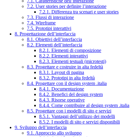
7.1. Caratteristiche dell’interazione
7.2. User stories per definire l’interazione
7.2.1. Differenza tra scenari e user stories
7.3. Flussi di interazione
7.4. Wireframe
7.5. Prototipi interattivi
8. Progettazione dell’interfaccia
8.1. Obiettivi dell’interfaccia
8.2. Elementi dell’interfaccia
8.2.1. Elementi di composizione
8.2.2. Elementi interattivi
8.2.3. Elementi testuali (microtesti)
8.3. Progettare e costruire in alta fedeltà
8.3.1. Layout di pagina
8.3.2. Prototipi in alta fedeltà
8.4. Progettare con il design system .italia
8.4.1. Documentazione
8.4.2. Benefici del design system
8.4.3. Risorse operative
8.4.4. Come contribuire al design system .italia
8.5. Progettare con i modelli di sito e servizi
8.5.1. Vantaggi dell’utilizzo dei modelli
8.5.2. I modelli di sito e servizi disponibili
9. Sviluppo dell’interfaccia
9.1. Approccio allo sviluppo