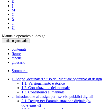
E
I
M
O
S
T
U
Manuale operativo di design
indici e glossario
contenuti
figure
tabelle
glossario
Sommario
1. Scopo, destinatari e uso del Manuale operativo di design
1.1. Versionamento e storico
1.2. Consultazione del manuale
1.3. Contribuisci al manuale
2. Introduzione al design per i servizi pubblici digitali
2.1. Design per l’amministrazione digitale (
e-
government
)