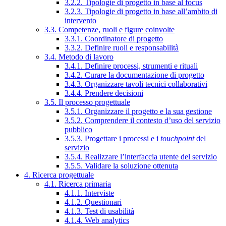
3.2.2. Tipologie di progetto in base al focus
3.2.3. Tipologie di progetto in base all’ambito di
intervento
3.3. Competenze, ruoli e figure coinvolte
3.3.1. Coordinatore di progetto
3.3.2. Definire ruoli e responsabilità
3.4. Metodo di lavoro
3.4.1. Definire processi, strumenti e rituali
3.4.2. Curare la documentazione di progetto
3.4.3. Organizzare tavoli tecnici collaborativi
3.4.4. Prendere decisioni
3.5. Il processo progettuale
3.5.1. Organizzare il progetto e la sua gestione
3.5.2. Comprendere il contesto d’uso del servizio
pubblico
3.5.3. Progettare i processi e i
touchpoint
del
servizio
3.5.4. Realizzare l’interfaccia utente del servizio
3.5.5. Validare la soluzione ottenuta
4. Ricerca progettuale
4.1. Ricerca primaria
4.1.1. Interviste
4.1.2. Questionari
4.1.3. Test di usabilità
4.1.4. Web analytics