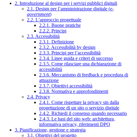
2. Introduzione al design per i servizi pubblici digitali
2.1. Design per l’amministrazione digitale (
e-
government
)
2.2. L’approccio progettuale
2.2.1. Buone pratiche
2.2.2. Principi
2.3. Accessibilità
2.3.1. Definizione
2.3.2. Accessibilità by design
2.3.3. Principi per l’accessibilità
2.3.4. Linee guida e criteri di successo
2.3.5. Come rilasciare una dichiarazione di
accessibilità
2.3.6. Meccanismo di feedback e procedura di
attuazione
2.3.7. Obiettivi accessibilità
2.3.8. Normativa e approfondimenti
2.4. Privacy
2.4.1. Come rispettare la privacy sin dalla
progettazione di un sito o servizio digitale
2.4.2. Richiedi il consenso quando necessario
2.4.3. Le basi del sito web: architettura,
informativa privacy, riferimenti DPO
3. Pianificazione, gestione e strategia
3.1. Obiettivi del progetto