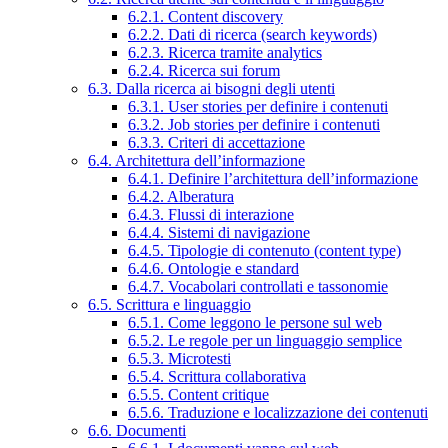
6.2.1. Content discovery
6.2.2. Dati di ricerca (search keywords)
6.2.3. Ricerca tramite analytics
6.2.4. Ricerca sui forum
6.3. Dalla ricerca ai bisogni degli utenti
6.3.1. User stories per definire i contenuti
6.3.2. Job stories per definire i contenuti
6.3.3. Criteri di accettazione
6.4. Architettura dell’informazione
6.4.1. Definire l’architettura dell’informazione
6.4.2. Alberatura
6.4.3. Flussi di interazione
6.4.4. Sistemi di navigazione
6.4.5. Tipologie di contenuto (content type)
6.4.6. Ontologie e standard
6.4.7. Vocabolari controllati e tassonomie
6.5. Scrittura e linguaggio
6.5.1. Come leggono le persone sul web
6.5.2. Le regole per un linguaggio semplice
6.5.3. Microtesti
6.5.4. Scrittura collaborativa
6.5.5. Content critique
6.5.6. Traduzione e localizzazione dei contenuti
6.6. Documenti