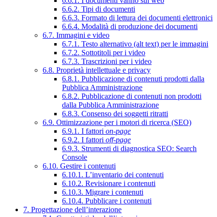
6.6.1. I documenti vanno sul web
6.6.2. Tipi di documenti
6.6.3. Formato di lettura dei documenti elettronici
6.6.4. Modalità di produzione dei documenti
6.7. Immagini e video
6.7.1. Testo alternativo (alt text) per le immagini
6.7.2. Sottotitoli per i video
6.7.3. Trascrizioni per i video
6.8. Proprietà intellettuale e privacy
6.8.1. Pubblicazione di contenuti prodotti dalla
Pubblica Amministrazione
6.8.2. Pubblicazione di contenuti non prodotti
dalla Pubblica Amministrazione
6.8.3. Consenso dei soggetti ritratti
6.9. Ottimizzazione per i motori di ricerca (SEO)
6.9.1. I fattori
on-page
6.9.2. I fattori
off-page
6.9.3. Strumenti di diagnostica SEO: Search
Console
6.10. Gestire i contenuti
6.10.1. L’inventario dei contenuti
6.10.2. Revisionare i contenuti
6.10.3. Migrare i contenuti
6.10.4. Pubblicare i contenuti
7. Progettazione dell’interazione