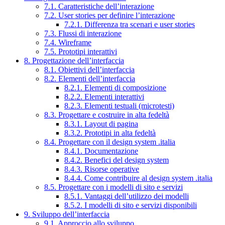
7.1. Caratteristiche dell’interazione
7.2. User stories per definire l’interazione
7.2.1. Differenza tra scenari e user stories
7.3. Flussi di interazione
7.4. Wireframe
7.5. Prototipi interattivi
8. Progettazione dell’interfaccia
8.1. Obiettivi dell’interfaccia
8.2. Elementi dell’interfaccia
8.2.1. Elementi di composizione
8.2.2. Elementi interattivi
8.2.3. Elementi testuali (microtesti)
8.3. Progettare e costruire in alta fedeltà
8.3.1. Layout di pagina
8.3.2. Prototipi in alta fedeltà
8.4. Progettare con il design system .italia
8.4.1. Documentazione
8.4.2. Benefici del design system
8.4.3. Risorse operative
8.4.4. Come contribuire al design system .italia
8.5. Progettare con i modelli di sito e servizi
8.5.1. Vantaggi dell’utilizzo dei modelli
8.5.2. I modelli di sito e servizi disponibili
9. Sviluppo dell’interfaccia
9.1. Approccio allo sviluppo