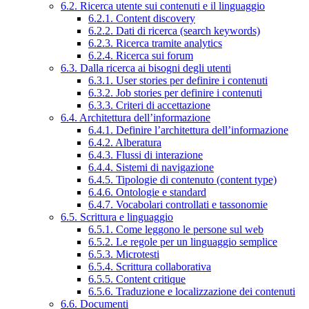
6.2. Ricerca utente sui contenuti e il linguaggio
6.2.1. Content discovery
6.2.2. Dati di ricerca (search keywords)
6.2.3. Ricerca tramite analytics
6.2.4. Ricerca sui forum
6.3. Dalla ricerca ai bisogni degli utenti
6.3.1. User stories per definire i contenuti
6.3.2. Job stories per definire i contenuti
6.3.3. Criteri di accettazione
6.4. Architettura dell’informazione
6.4.1. Definire l’architettura dell’informazione
6.4.2. Alberatura
6.4.3. Flussi di interazione
6.4.4. Sistemi di navigazione
6.4.5. Tipologie di contenuto (content type)
6.4.6. Ontologie e standard
6.4.7. Vocabolari controllati e tassonomie
6.5. Scrittura e linguaggio
6.5.1. Come leggono le persone sul web
6.5.2. Le regole per un linguaggio semplice
6.5.3. Microtesti
6.5.4. Scrittura collaborativa
6.5.5. Content critique
6.5.6. Traduzione e localizzazione dei contenuti
6.6. Documenti