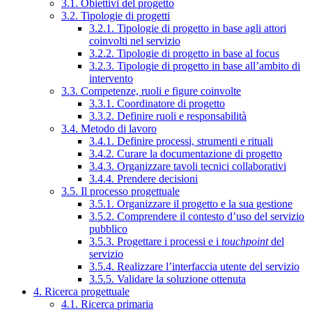
3.1. Obiettivi del progetto
3.2. Tipologie di progetti
3.2.1. Tipologie di progetto in base agli attori
coinvolti nel servizio
3.2.2. Tipologie di progetto in base al focus
3.2.3. Tipologie di progetto in base all’ambito di
intervento
3.3. Competenze, ruoli e figure coinvolte
3.3.1. Coordinatore di progetto
3.3.2. Definire ruoli e responsabilità
3.4. Metodo di lavoro
3.4.1. Definire processi, strumenti e rituali
3.4.2. Curare la documentazione di progetto
3.4.3. Organizzare tavoli tecnici collaborativi
3.4.4. Prendere decisioni
3.5. Il processo progettuale
3.5.1. Organizzare il progetto e la sua gestione
3.5.2. Comprendere il contesto d’uso del servizio
pubblico
3.5.3. Progettare i processi e i
touchpoint
del
servizio
3.5.4. Realizzare l’interfaccia utente del servizio
3.5.5. Validare la soluzione ottenuta
4. Ricerca progettuale
4.1. Ricerca primaria