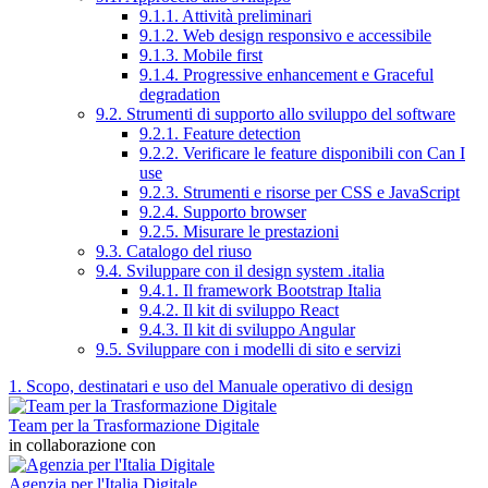
9.1.1. Attività preliminari
9.1.2. Web design responsivo e accessibile
9.1.3. Mobile first
9.1.4. Progressive enhancement e Graceful
degradation
9.2. Strumenti di supporto allo sviluppo del software
9.2.1. Feature detection
9.2.2. Verificare le feature disponibili con Can I
use
9.2.3. Strumenti e risorse per CSS e JavaScript
9.2.4. Supporto browser
9.2.5. Misurare le prestazioni
9.3. Catalogo del riuso
9.4. Sviluppare con il design system .italia
9.4.1. Il framework Bootstrap Italia
9.4.2. Il kit di sviluppo React
9.4.3. Il kit di sviluppo Angular
9.5. Sviluppare con i modelli di sito e servizi
1. Scopo, destinatari e uso del Manuale operativo di design
Team per la Trasformazione Digitale
in collaborazione con
Agenzia per l'Italia Digitale