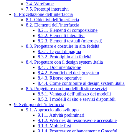
7.4. Wireframe
7.5. Prototipi interattivi
8. Progettazione dell’interfaccia
8.1. Obiettivi dell’interfaccia
8.2. Elementi dell’interfaccia
8.2.1. Elementi di composizione
8.2.2. Elementi interattivi
8.2.3. Elementi testuali (microtesti)
8.3. Progettare e costruire in alta fedeltà
8.3.1. Layout di pagina
8.3.2. Prototipi in alta fedeltà
8.4. Progettare con il design system .italia
8.4.1. Documentazione
8.4.2. Benefici del design system
8.4.3. Risorse operative
8.4.4. Come contribuire al design system .italia
8.5. Progettare con i modelli di sito e servizi
8.5.1. Vantaggi dell’utilizzo dei modelli
8.5.2. I modelli di sito e servizi disponibili
9. Sviluppo dell’interfaccia
9.1. Approccio allo sviluppo
9.1.1. Attività preliminari
9.1.2. Web design responsivo e accessibile
9.1.3. Mobile first
9.1.4. Progressive enhancement e Graceful