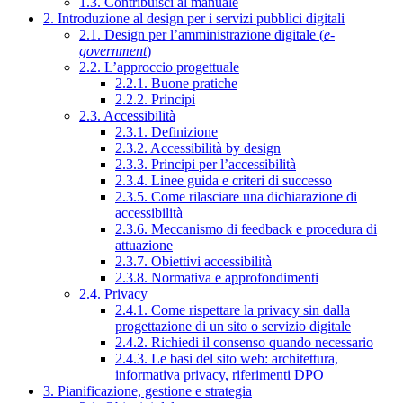
1.3. Contribuisci al manuale
2. Introduzione al design per i servizi pubblici digitali
2.1. Design per l’amministrazione digitale (
e-
government
)
2.2. L’approccio progettuale
2.2.1. Buone pratiche
2.2.2. Principi
2.3. Accessibilità
2.3.1. Definizione
2.3.2. Accessibilità by design
2.3.3. Principi per l’accessibilità
2.3.4. Linee guida e criteri di successo
2.3.5. Come rilasciare una dichiarazione di
accessibilità
2.3.6. Meccanismo di feedback e procedura di
attuazione
2.3.7. Obiettivi accessibilità
2.3.8. Normativa e approfondimenti
2.4. Privacy
2.4.1. Come rispettare la privacy sin dalla
progettazione di un sito o servizio digitale
2.4.2. Richiedi il consenso quando necessario
2.4.3. Le basi del sito web: architettura,
informativa privacy, riferimenti DPO
3. Pianificazione, gestione e strategia