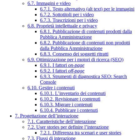
6.7. Immagini e video
6.7.1. Testo alternativo (alt text) per le immagini
6.7.2. Sottotitoli per i video
6.7.3. Trascrizioni per i video
6.8. Proprietà intellettuale e privacy
6.8.1. Pubblicazione di contenuti prodotti dalla
Pubblica Amministrazione
6.8.2. Pubblicazione di contenuti non prodotti
dalla Pubblica Amministrazione
6.8.3. Consenso dei soggetti ritratti
6.9. Ottimizzazione per i motori di ricerca (SEO)
6.9.1. I fattori
on-page
6.9.2. I fattori
off-page
6.9.3. Strumenti di diagnostica SEO: Search
Console
6.10. Gestire i contenuti
6.10.1. L’inventario dei contenuti
6.10.2. Revisionare i contenuti
6.10.3. Migrare i contenuti
6.10.4. Pubblicare i contenuti
7. Progettazione dell’interazione
7.1. Caratteristiche dell’interazione
7.2. User stories per definire l’interazione
7.2.1. Differenza tra scenari e user stories
7.3. Flussi di interazione