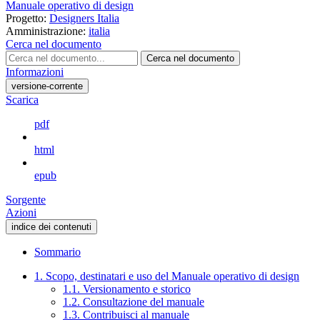
Manuale operativo di design
Progetto:
Designers Italia
Amministrazione:
italia
Cerca nel documento
Cerca nel documento
Informazioni
versione-corrente
Scarica
pdf
html
epub
Sorgente
Azioni
indice dei contenuti
Sommario
1. Scopo, destinatari e uso del Manuale operativo di design
1.1. Versionamento e storico
1.2. Consultazione del manuale
1.3. Contribuisci al manuale