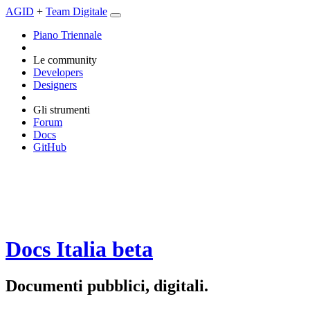
AGID
+
Team Digitale
Piano Triennale
Le community
Developers
Designers
Gli strumenti
Forum
Docs
GitHub
Docs Italia
beta
Documenti pubblici, digitali.