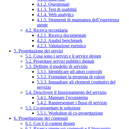
4.1.2. Questionari
4.1.3. Test di usabilità
4.1.4. Web analytics
4.1.5. Strumenti di mappatura dell’esperienza
utente
4.2. Ricerca secondaria
4.2.1. Ricerca documentale
4.2.2. Analisi benchmark
4.2.3. Valutazione euristica
5. Progettazione dei servizi
5.1. Cosa sono i servizi e il service design
5.2. Progettare servizi pubblici digitali
5.3. Definire il modello di servizio
5.3.1. Identificare gli attori coinvolti
5.3.2. Formulare la proposta di valore
5.3.3. Inquadrare gli elementi costitutivi del
servizio
5.4. Descrivere il funzionamento del servizio
5.4.1. Mappare l’ecosistema
5.4.2. Rappresentare i flussi di servizio
5.5. Co-progettare le soluzioni
5.5.1. Workshop di co-progettazione
6. Progettazione dei contenuti
6.1. Cos’è il content design
6.2. Ricerca utente sui contenuti e il linguaggio