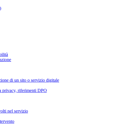
)
ilità
azione
ione di un sito o servizio digitale
va privacy, riferimenti DPO
olti nel servizio
ntervento