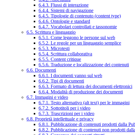
6.4.3. Flussi di interazione
6.4.4. Sistemi di navigazione
6.4.5. Tipologie di contenuto (content type)
6.4.6. Ontologie e standard
6.4.7. Vocabolari controllati e tassonomie
6.5. Scrittura e linguaggio
6.5.1. Come leggono le persone sul web
6.5.2. Le regole per un linguaggio semplice
6.5.3. Microtesti
6.5.4. Scrittura collaborativa
6.5.5. Content critique
6.5.6. Traduzione e localizzazione dei contenuti
6.6. Documenti
6.6.1. I documenti vanno sul web
6.6.2. Tipi di documenti
6.6.3. Formato di lettura dei documenti elettronici
6.6.4. Modalità di produzione dei documenti
6.7. Immagini e video
6.7.1. Testo alternativo (alt text) per le immagini
6.7.2. Sottotitoli per i video
6.7.3. Trascrizioni per i video
6.8. Proprietà intellettuale e privacy
6.8.1. Pubblicazione di contenuti prodotti dalla P
6.8.2. Pubblicazione di contenuti non prodotti dal