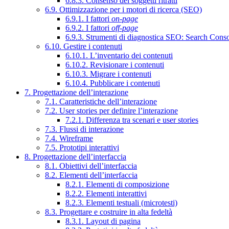
6.8.3. Consenso dei soggetti ritratti
6.9. Ottimizzazione per i motori di ricerca (SEO)
6.9.1. I fattori
on-page
6.9.2. I fattori
off-page
6.9.3. Strumenti di diagnostica SEO: Search Cons
6.10. Gestire i contenuti
6.10.1. L’inventario dei contenuti
6.10.2. Revisionare i contenuti
6.10.3. Migrare i contenuti
6.10.4. Pubblicare i contenuti
7. Progettazione dell’interazione
7.1. Caratteristiche dell’interazione
7.2. User stories per definire l’interazione
7.2.1. Differenza tra scenari e user stories
7.3. Flussi di interazione
7.4. Wireframe
7.5. Prototipi interattivi
8. Progettazione dell’interfaccia
8.1. Obiettivi dell’interfaccia
8.2. Elementi dell’interfaccia
8.2.1. Elementi di composizione
8.2.2. Elementi interattivi
8.2.3. Elementi testuali (microtesti)
8.3. Progettare e costruire in alta fedeltà
8.3.1. Layout di pagina