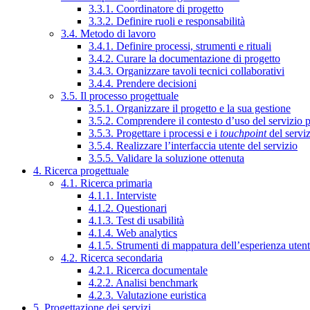
3.3.1. Coordinatore di progetto
3.3.2. Definire ruoli e responsabilità
3.4. Metodo di lavoro
3.4.1. Definire processi, strumenti e rituali
3.4.2. Curare la documentazione di progetto
3.4.3. Organizzare tavoli tecnici collaborativi
3.4.4. Prendere decisioni
3.5. Il processo progettuale
3.5.1. Organizzare il progetto e la sua gestione
3.5.2. Comprendere il contesto d’uso del servizio 
3.5.3. Progettare i processi e i
touchpoint
del servi
3.5.4. Realizzare l’interfaccia utente del servizio
3.5.5. Validare la soluzione ottenuta
4. Ricerca progettuale
4.1. Ricerca primaria
4.1.1. Interviste
4.1.2. Questionari
4.1.3. Test di usabilità
4.1.4. Web analytics
4.1.5. Strumenti di mappatura dell’esperienza uten
4.2. Ricerca secondaria
4.2.1. Ricerca documentale
4.2.2. Analisi benchmark
4.2.3. Valutazione euristica
5. Progettazione dei servizi