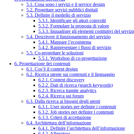
5.1. Cosa sono i servizi e il service design
5.2. Progettare servizi pubblici digitali
5.3. Definire il modello di servizio
5.3.1. Identificare gli attori coinvolti
5.3.2. Formulare la proposta di valore
5.3.3. Inquadrare gli elementi costitutivi del serviz
5.4. Descrivere il funzionamento del servizio
5.4.1. Mappare l’ecosistema
5.4.2. Rappresentare i flussi di servizio
5.5. Co-progettare le soluzioni
5.5.1. Workshop di co-progettazione
6. Progettazione dei contenuti
6.1. Cos’è il content design
6.2. Ricerca utente sui contenuti e il linguaggio
6.2.1. Content discovery
6.2.2. Dati di ricerca (search keywords)
6.2.3. Ricerca tramite analytics
6.2.4. Ricerca sui forum
6.3. Dalla ricerca ai bisogni degli utenti
6.3.1. User stories per definire i contenuti
6.3.2. Job stories per definire i contenuti
6.3.3. Criteri di accettazione
6.4. Architettura dell’informazione
6.4.1. Definire l’architettura dell’informazione
6.4.2. Alberatura