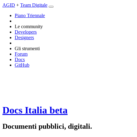
AGID
+
Team Digitale
Piano Triennale
Le community
Developers
Designers
Gli strumenti
Forum
Docs
GitHub
Docs Italia
beta
Documenti pubblici, digitali.