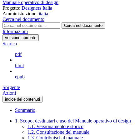
Manuale operativo di design
Progetto:
Designers Italia
Amministrazione:
italia
Cerca nel documento
Cerca nel documento
Informazioni
versione-corrente
Scarica
pdf
html
epub
Sorgente
Azioni
indice dei contenuti
Sommario
1. Scopo, destinatari e uso del Manuale operativo di design
1.1. Versionamento e storico
1.2. Consultazione del manuale
1.3. Contribuisci al manuale