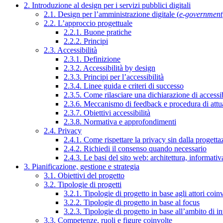
2. Introduzione al design per i servizi pubblici digitali
2.1. Design per l’amministrazione digitale (
e-government
2.2. L’approccio progettuale
2.2.1. Buone pratiche
2.2.2. Principi
2.3. Accessibilità
2.3.1. Definizione
2.3.2. Accessibilità by design
2.3.3. Principi per l’accessibilità
2.3.4. Linee guida e criteri di successo
2.3.5. Come rilasciare una dichiarazione di accessib
2.3.6. Meccanismo di feedback e procedura di attu
2.3.7. Obiettivi accessibilità
2.3.8. Normativa e approfondimenti
2.4. Privacy
2.4.1. Come rispettare la privacy sin dalla progettaz
2.4.2. Richiedi il consenso quando necessario
2.4.3. Le basi del sito web: architettura, informati
3. Pianificazione, gestione e strategia
3.1. Obiettivi del progetto
3.2. Tipologie di progetti
3.2.1. Tipologie di progetto in base agli attori coinv
3.2.2. Tipologie di progetto in base al focus
3.2.3. Tipologie di progetto in base all’ambito di i
3.3. Competenze, ruoli e figure coinvolte