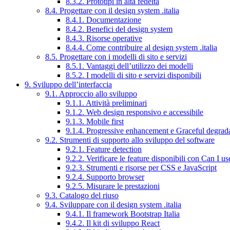
8.3.2. Prototipi in alta fedeltà
8.4. Progettare con il design system .italia
8.4.1. Documentazione
8.4.2. Benefici del design system
8.4.3. Risorse operative
8.4.4. Come contribuire al design system .italia
8.5. Progettare con i modelli di sito e servizi
8.5.1. Vantaggi dell’utilizzo dei modelli
8.5.2. I modelli di sito e servizi disponibili
9. Sviluppo dell’interfaccia
9.1. Approccio allo sviluppo
9.1.1. Attività preliminari
9.1.2. Web design responsivo e accessibile
9.1.3. Mobile first
9.1.4. Progressive enhancement e Graceful degrad
9.2. Strumenti di supporto allo sviluppo del software
9.2.1. Feature detection
9.2.2. Verificare le feature disponibili con Can I us
9.2.3. Strumenti e risorse per CSS e JavaScript
9.2.4. Supporto browser
9.2.5. Misurare le prestazioni
9.3. Catalogo del riuso
9.4. Sviluppare con il design system .italia
9.4.1. Il framework Bootstrap Italia
9.4.2. Il kit di sviluppo React