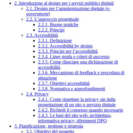
2. Introduzione al design per i servizi pubblici digitali
2.1. Design per l’amministrazione digitale (
e-
government
)
2.2. L’approccio progettuale
2.2.1. Buone pratiche
2.2.2. Principi
2.3. Accessibilità
2.3.1. Definizione
2.3.2. Accessibilità by design
2.3.3. Principi per l’accessibilità
2.3.4. Linee guida e criteri di successo
2.3.5. Come rilasciare una dichiarazione di
accessibilità
2.3.6. Meccanismo di feedback e procedura di
attuazione
2.3.7. Obiettivi accessibilità
2.3.8. Normativa e approfondimenti
2.4. Privacy
2.4.1. Come rispettare la privacy sin dalla
progettazione di un sito o servizio digitale
2.4.2. Richiedi il consenso quando necessario
2.4.3. Le basi del sito web: architettura,
informativa privacy, riferimenti DPO
3. Pianificazione, gestione e strategia
3.1. Obiettivi del progetto