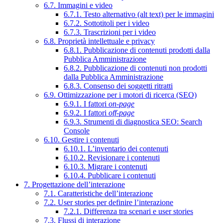
6.7. Immagini e video
6.7.1. Testo alternativo (alt text) per le immagini
6.7.2. Sottotitoli per i video
6.7.3. Trascrizioni per i video
6.8. Proprietà intellettuale e privacy
6.8.1. Pubblicazione di contenuti prodotti dalla
Pubblica Amministrazione
6.8.2. Pubblicazione di contenuti non prodotti
dalla Pubblica Amministrazione
6.8.3. Consenso dei soggetti ritratti
6.9. Ottimizzazione per i motori di ricerca (SEO)
6.9.1. I fattori
on-page
6.9.2. I fattori
off-page
6.9.3. Strumenti di diagnostica SEO: Search
Console
6.10. Gestire i contenuti
6.10.1. L’inventario dei contenuti
6.10.2. Revisionare i contenuti
6.10.3. Migrare i contenuti
6.10.4. Pubblicare i contenuti
7. Progettazione dell’interazione
7.1. Caratteristiche dell’interazione
7.2. User stories per definire l’interazione
7.2.1. Differenza tra scenari e user stories
7.3. Flussi di interazione