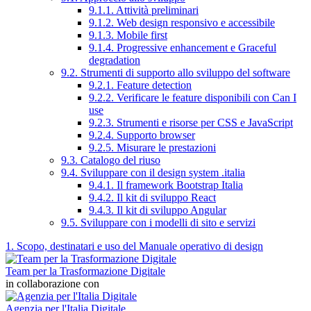
9.1.1. Attività preliminari
9.1.2. Web design responsivo e accessibile
9.1.3. Mobile first
9.1.4. Progressive enhancement e Graceful
degradation
9.2. Strumenti di supporto allo sviluppo del software
9.2.1. Feature detection
9.2.2. Verificare le feature disponibili con Can I
use
9.2.3. Strumenti e risorse per CSS e JavaScript
9.2.4. Supporto browser
9.2.5. Misurare le prestazioni
9.3. Catalogo del riuso
9.4. Sviluppare con il design system .italia
9.4.1. Il framework Bootstrap Italia
9.4.2. Il kit di sviluppo React
9.4.3. Il kit di sviluppo Angular
9.5. Sviluppare con i modelli di sito e servizi
1. Scopo, destinatari e uso del Manuale operativo di design
Team per la Trasformazione Digitale
in collaborazione con
Agenzia per l'Italia Digitale