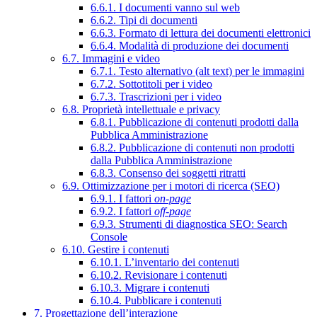
6.6.1. I documenti vanno sul web
6.6.2. Tipi di documenti
6.6.3. Formato di lettura dei documenti elettronici
6.6.4. Modalità di produzione dei documenti
6.7. Immagini e video
6.7.1. Testo alternativo (alt text) per le immagini
6.7.2. Sottotitoli per i video
6.7.3. Trascrizioni per i video
6.8. Proprietà intellettuale e privacy
6.8.1. Pubblicazione di contenuti prodotti dalla
Pubblica Amministrazione
6.8.2. Pubblicazione di contenuti non prodotti
dalla Pubblica Amministrazione
6.8.3. Consenso dei soggetti ritratti
6.9. Ottimizzazione per i motori di ricerca (SEO)
6.9.1. I fattori
on-page
6.9.2. I fattori
off-page
6.9.3. Strumenti di diagnostica SEO: Search
Console
6.10. Gestire i contenuti
6.10.1. L’inventario dei contenuti
6.10.2. Revisionare i contenuti
6.10.3. Migrare i contenuti
6.10.4. Pubblicare i contenuti
7. Progettazione dell’interazione