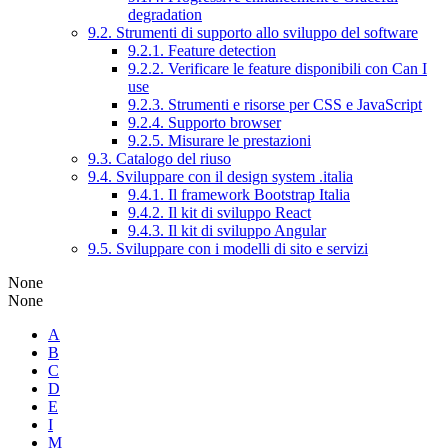
degradation
9.2. Strumenti di supporto allo sviluppo del software
9.2.1. Feature detection
9.2.2. Verificare le feature disponibili con Can I
use
9.2.3. Strumenti e risorse per CSS e JavaScript
9.2.4. Supporto browser
9.2.5. Misurare le prestazioni
9.3. Catalogo del riuso
9.4. Sviluppare con il design system .italia
9.4.1. Il framework Bootstrap Italia
9.4.2. Il kit di sviluppo React
9.4.3. Il kit di sviluppo Angular
9.5. Sviluppare con i modelli di sito e servizi
None
None
A
B
C
D
E
I
M