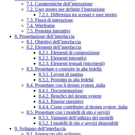
7.1. Caratteristiche dell’interazione
7.2. User stories per definire l’interazione
7.2.1. Differenza tra scenari e user stories
7.3. Flussi di interazione
7.4. Wireframe
7.5. Prototipi interattivi
8. Progettazione dell’interfaccia
8.1. Obiettivi dell’interfaccia
8.2. Elementi dell’interfaccia
8.2.1. Elementi di composizione
8.2.2. Elementi interattivi
8.2.3. Elementi testuali (microtesti)
8.3. Progettare e costruire in alta fedeltà
8.3.1. Layout di pagina
8.3.2. Prototipi in alta fedeltà
8.4. Progettare con il design system .italia
8.4.1. Documentazione
8.4.2. Benefici del design system
8.4.3. Risorse operative
8.4.4. Come contribuire al design system .italia
8.5. Progettare con i modelli di sito e servizi
8.5.1. Vantaggi dell’utilizzo dei modelli
8.5.2. I modelli di sito e servizi disponibili
9. Sviluppo dell’interfaccia
9.1. Approccio allo sviluppo