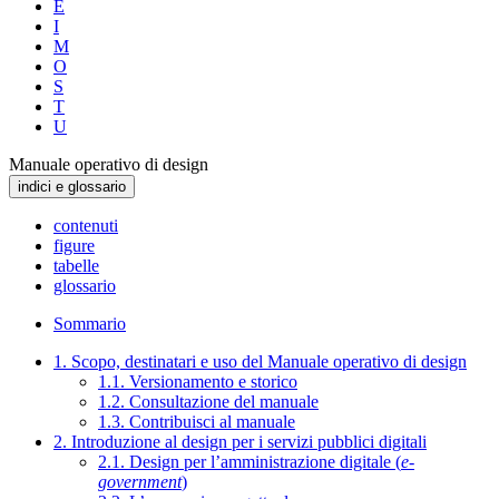
E
I
M
O
S
T
U
Manuale operativo di design
indici e glossario
contenuti
figure
tabelle
glossario
Sommario
1. Scopo, destinatari e uso del Manuale operativo di design
1.1. Versionamento e storico
1.2. Consultazione del manuale
1.3. Contribuisci al manuale
2. Introduzione al design per i servizi pubblici digitali
2.1. Design per l’amministrazione digitale (
e-
government
)