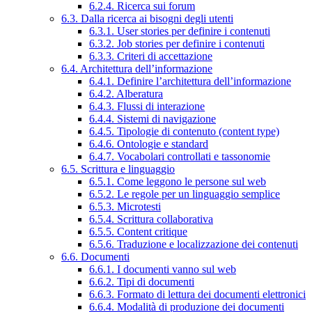
6.2.4. Ricerca sui forum
6.3. Dalla ricerca ai bisogni degli utenti
6.3.1. User stories per definire i contenuti
6.3.2. Job stories per definire i contenuti
6.3.3. Criteri di accettazione
6.4. Architettura dell’informazione
6.4.1. Definire l’architettura dell’informazione
6.4.2. Alberatura
6.4.3. Flussi di interazione
6.4.4. Sistemi di navigazione
6.4.5. Tipologie di contenuto (content type)
6.4.6. Ontologie e standard
6.4.7. Vocabolari controllati e tassonomie
6.5. Scrittura e linguaggio
6.5.1. Come leggono le persone sul web
6.5.2. Le regole per un linguaggio semplice
6.5.3. Microtesti
6.5.4. Scrittura collaborativa
6.5.5. Content critique
6.5.6. Traduzione e localizzazione dei contenuti
6.6. Documenti
6.6.1. I documenti vanno sul web
6.6.2. Tipi di documenti
6.6.3. Formato di lettura dei documenti elettronici
6.6.4. Modalità di produzione dei documenti