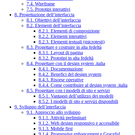
7.4. Wireframe
7.5. Prototipi interattivi
8. Progettazione dell’interfaccia
8.1. Obiettivi dell’interfaccia
8.2. Elementi dell’interfaccia
8.2.1. Elementi di composizione
8.2.2. Elementi interattivi
8.2.3. Elementi testuali (microtesti)
8.3. Progettare e costruire in alta fedeltà
8.3.1. Layout di pagina
8.3.2. Prototipi in alta fedeltà
8.4. Progettare con il design system .italia
8.4.1. Documentazione
8.4.2. Benefici del design system
8.4.3. Risorse operative
8.4.4. Come contribuire al design system .italia
8.5. Progettare con i modelli di sito e servizi
8.5.1. Vantaggi dell’utilizzo dei modelli
8.5.2. I modelli di sito e servizi disponibili
9. Sviluppo dell’interfaccia
9.1. Approccio allo sviluppo
9.1.1. Attività preliminari
9.1.2. Web design responsivo e accessibile
9.1.3. Mobile first
9.1.4. Progressive enhancement e Graceful