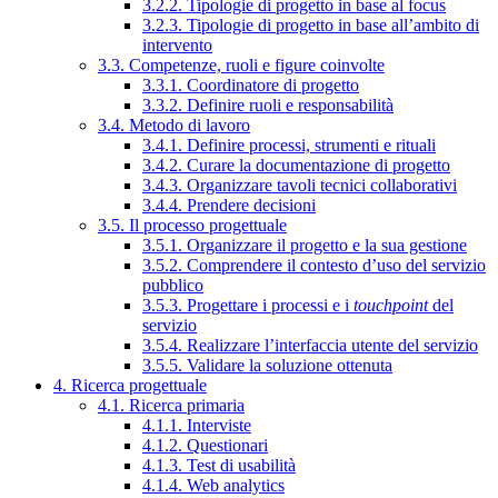
3.2.2. Tipologie di progetto in base al focus
3.2.3. Tipologie di progetto in base all’ambito di
intervento
3.3. Competenze, ruoli e figure coinvolte
3.3.1. Coordinatore di progetto
3.3.2. Definire ruoli e responsabilità
3.4. Metodo di lavoro
3.4.1. Definire processi, strumenti e rituali
3.4.2. Curare la documentazione di progetto
3.4.3. Organizzare tavoli tecnici collaborativi
3.4.4. Prendere decisioni
3.5. Il processo progettuale
3.5.1. Organizzare il progetto e la sua gestione
3.5.2. Comprendere il contesto d’uso del servizio
pubblico
3.5.3. Progettare i processi e i
touchpoint
del
servizio
3.5.4. Realizzare l’interfaccia utente del servizio
3.5.5. Validare la soluzione ottenuta
4. Ricerca progettuale
4.1. Ricerca primaria
4.1.1. Interviste
4.1.2. Questionari
4.1.3. Test di usabilità
4.1.4. Web analytics