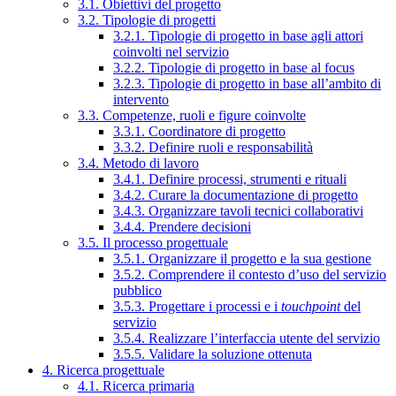
3.1. Obiettivi del progetto
3.2. Tipologie di progetti
3.2.1. Tipologie di progetto in base agli attori
coinvolti nel servizio
3.2.2. Tipologie di progetto in base al focus
3.2.3. Tipologie di progetto in base all’ambito di
intervento
3.3. Competenze, ruoli e figure coinvolte
3.3.1. Coordinatore di progetto
3.3.2. Definire ruoli e responsabilità
3.4. Metodo di lavoro
3.4.1. Definire processi, strumenti e rituali
3.4.2. Curare la documentazione di progetto
3.4.3. Organizzare tavoli tecnici collaborativi
3.4.4. Prendere decisioni
3.5. Il processo progettuale
3.5.1. Organizzare il progetto e la sua gestione
3.5.2. Comprendere il contesto d’uso del servizio
pubblico
3.5.3. Progettare i processi e i
touchpoint
del
servizio
3.5.4. Realizzare l’interfaccia utente del servizio
3.5.5. Validare la soluzione ottenuta
4. Ricerca progettuale
4.1. Ricerca primaria