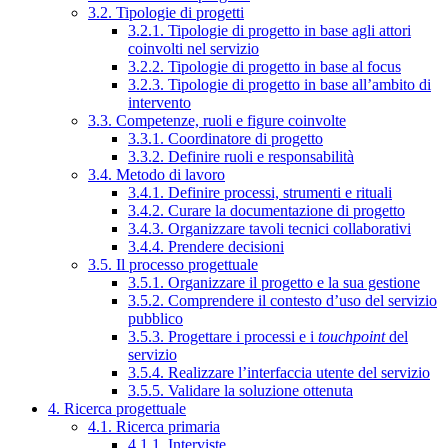
3.2. Tipologie di progetti
3.2.1. Tipologie di progetto in base agli attori
coinvolti nel servizio
3.2.2. Tipologie di progetto in base al focus
3.2.3. Tipologie di progetto in base all’ambito di
intervento
3.3. Competenze, ruoli e figure coinvolte
3.3.1. Coordinatore di progetto
3.3.2. Definire ruoli e responsabilità
3.4. Metodo di lavoro
3.4.1. Definire processi, strumenti e rituali
3.4.2. Curare la documentazione di progetto
3.4.3. Organizzare tavoli tecnici collaborativi
3.4.4. Prendere decisioni
3.5. Il processo progettuale
3.5.1. Organizzare il progetto e la sua gestione
3.5.2. Comprendere il contesto d’uso del servizio
pubblico
3.5.3. Progettare i processi e i
touchpoint
del
servizio
3.5.4. Realizzare l’interfaccia utente del servizio
3.5.5. Validare la soluzione ottenuta
4. Ricerca progettuale
4.1. Ricerca primaria
4.1.1. Interviste