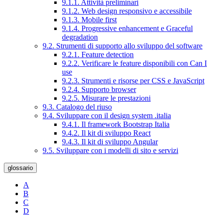
9.1.1. Attività preliminari
9.1.2. Web design responsivo e accessibile
9.1.3. Mobile first
9.1.4. Progressive enhancement e Graceful
degradation
9.2. Strumenti di supporto allo sviluppo del software
9.2.1. Feature detection
9.2.2. Verificare le feature disponibili con Can I
use
9.2.3. Strumenti e risorse per CSS e JavaScript
9.2.4. Supporto browser
9.2.5. Misurare le prestazioni
9.3. Catalogo del riuso
9.4. Sviluppare con il design system .italia
9.4.1. Il framework Bootstrap Italia
9.4.2. Il kit di sviluppo React
9.4.3. Il kit di sviluppo Angular
9.5. Sviluppare con i modelli di sito e servizi
glossario
A
B
C
D