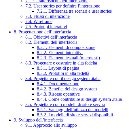
7.1. Caratteristiche dell’interazione
7.2. User stories per definire l’interazione
7.2.1. Differenza tra scenari e user stories
7.3. Flussi di interazione
7.4. Wireframe
7.5. Prototipi interattivi
8. Progettazione dell’interfaccia
8.1. Obiettivi dell’interfaccia
8.2. Elementi dell’interfaccia
8.2.1. Elementi di composizione
8.2.2. Elementi interattivi
8.2.3. Elementi testuali (microtesti)
8.3. Progettare e costruire in alta fedeltà
8.3.1. Layout di pagina
8.3.2. Prototipi in alta fedeltà
8.4. Progettare con il design system .italia
8.4.1. Documentazione
8.4.2. Benefici del design system
8.4.3. Risorse operative
8.4.4. Come contribuire al design system .italia
8.5. Progettare con i modelli di sito e servizi
8.5.1. Vantaggi dell’utilizzo dei modelli
8.5.2. I modelli di sito e servizi disponibili
9. Sviluppo dell’interfaccia
9.1. Approccio allo sviluppo