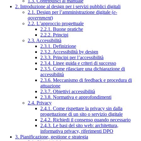
1.3. Contribuisci al manuale
2. Introduzione al design per i servizi pubblici digitali
2.1. Design per l’amministrazione digitale (
e-
government
)
2.2. L’approccio progettuale
2.2.1. Buone pratiche
2.2.2. Principi
2.3. Accessibilità
2.3.1. Definizione
2.3.2. Accessibilità by design
2.3.3. Principi per l’accessibilità
2.3.4. Linee guida e criteri di successo
2.3.5. Come rilasciare una dichiarazione di
accessibilità
2.3.6. Meccanismo di feedback e procedura di
attuazione
2.3.7. Obiettivi accessibilità
2.3.8. Normativa e approfondimenti
2.4. Privacy
2.4.1. Come rispettare la privacy sin dalla
progettazione di un sito o servizio digitale
2.4.2. Richiedi il consenso quando necessario
2.4.3. Le basi del sito web: architettura,
informativa privacy, riferimenti DPO
3. Pianificazione, gestione e strategia