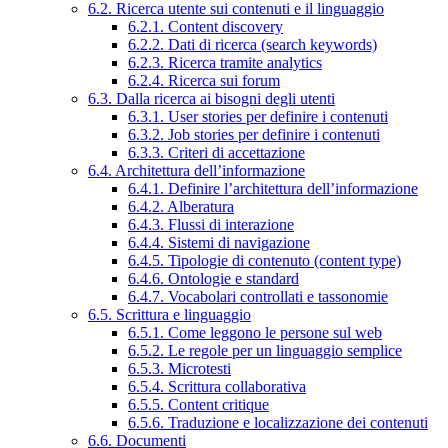
6.2. Ricerca utente sui contenuti e il linguaggio
6.2.1. Content discovery
6.2.2. Dati di ricerca (search keywords)
6.2.3. Ricerca tramite analytics
6.2.4. Ricerca sui forum
6.3. Dalla ricerca ai bisogni degli utenti
6.3.1. User stories per definire i contenuti
6.3.2. Job stories per definire i contenuti
6.3.3. Criteri di accettazione
6.4. Architettura dell’informazione
6.4.1. Definire l’architettura dell’informazione
6.4.2. Alberatura
6.4.3. Flussi di interazione
6.4.4. Sistemi di navigazione
6.4.5. Tipologie di contenuto (content type)
6.4.6. Ontologie e standard
6.4.7. Vocabolari controllati e tassonomie
6.5. Scrittura e linguaggio
6.5.1. Come leggono le persone sul web
6.5.2. Le regole per un linguaggio semplice
6.5.3. Microtesti
6.5.4. Scrittura collaborativa
6.5.5. Content critique
6.5.6. Traduzione e localizzazione dei contenuti
6.6. Documenti