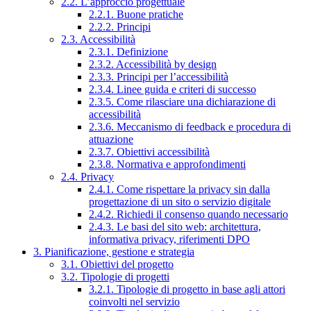
2.2. L’approccio progettuale
2.2.1. Buone pratiche
2.2.2. Principi
2.3. Accessibilità
2.3.1. Definizione
2.3.2. Accessibilità by design
2.3.3. Principi per l’accessibilità
2.3.4. Linee guida e criteri di successo
2.3.5. Come rilasciare una dichiarazione di
accessibilità
2.3.6. Meccanismo di feedback e procedura di
attuazione
2.3.7. Obiettivi accessibilità
2.3.8. Normativa e approfondimenti
2.4. Privacy
2.4.1. Come rispettare la privacy sin dalla
progettazione di un sito o servizio digitale
2.4.2. Richiedi il consenso quando necessario
2.4.3. Le basi del sito web: architettura,
informativa privacy, riferimenti DPO
3. Pianificazione, gestione e strategia
3.1. Obiettivi del progetto
3.2. Tipologie di progetti
3.2.1. Tipologie di progetto in base agli attori
coinvolti nel servizio