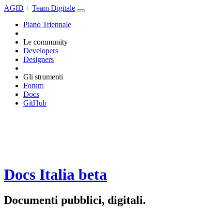
AGID
+
Team Digitale
Piano Triennale
Le community
Developers
Designers
Gli strumenti
Forum
Docs
GitHub
Docs Italia
beta
Documenti pubblici, digitali.