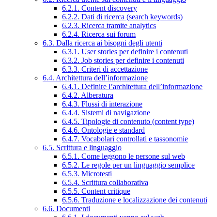
6.2.1. Content discovery
6.2.2. Dati di ricerca (search keywords)
6.2.3. Ricerca tramite analytics
6.2.4. Ricerca sui forum
6.3. Dalla ricerca ai bisogni degli utenti
6.3.1. User stories per definire i contenuti
6.3.2. Job stories per definire i contenuti
6.3.3. Criteri di accettazione
6.4. Architettura dell’informazione
6.4.1. Definire l’architettura dell’informazione
6.4.2. Alberatura
6.4.3. Flussi di interazione
6.4.4. Sistemi di navigazione
6.4.5. Tipologie di contenuto (content type)
6.4.6. Ontologie e standard
6.4.7. Vocabolari controllati e tassonomie
6.5. Scrittura e linguaggio
6.5.1. Come leggono le persone sul web
6.5.2. Le regole per un linguaggio semplice
6.5.3. Microtesti
6.5.4. Scrittura collaborativa
6.5.5. Content critique
6.5.6. Traduzione e localizzazione dei contenuti
6.6. Documenti