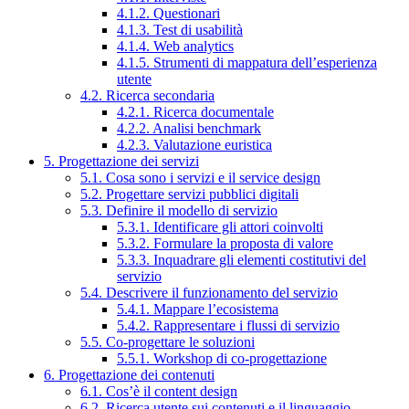
4.1.2. Questionari
4.1.3. Test di usabilità
4.1.4. Web analytics
4.1.5. Strumenti di mappatura dell’esperienza
utente
4.2. Ricerca secondaria
4.2.1. Ricerca documentale
4.2.2. Analisi benchmark
4.2.3. Valutazione euristica
5. Progettazione dei servizi
5.1. Cosa sono i servizi e il service design
5.2. Progettare servizi pubblici digitali
5.3. Definire il modello di servizio
5.3.1. Identificare gli attori coinvolti
5.3.2. Formulare la proposta di valore
5.3.3. Inquadrare gli elementi costitutivi del
servizio
5.4. Descrivere il funzionamento del servizio
5.4.1. Mappare l’ecosistema
5.4.2. Rappresentare i flussi di servizio
5.5. Co-progettare le soluzioni
5.5.1. Workshop di co-progettazione
6. Progettazione dei contenuti
6.1. Cos’è il content design
6.2. Ricerca utente sui contenuti e il linguaggio