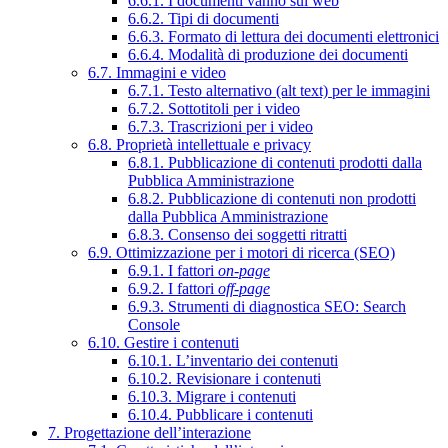
6.6.1. I documenti vanno sul web
6.6.2. Tipi di documenti
6.6.3. Formato di lettura dei documenti elettronici
6.6.4. Modalità di produzione dei documenti
6.7. Immagini e video
6.7.1. Testo alternativo (alt text) per le immagini
6.7.2. Sottotitoli per i video
6.7.3. Trascrizioni per i video
6.8. Proprietà intellettuale e privacy
6.8.1. Pubblicazione di contenuti prodotti dalla
Pubblica Amministrazione
6.8.2. Pubblicazione di contenuti non prodotti
dalla Pubblica Amministrazione
6.8.3. Consenso dei soggetti ritratti
6.9. Ottimizzazione per i motori di ricerca (SEO)
6.9.1. I fattori
on-page
6.9.2. I fattori
off-page
6.9.3. Strumenti di diagnostica SEO: Search
Console
6.10. Gestire i contenuti
6.10.1. L’inventario dei contenuti
6.10.2. Revisionare i contenuti
6.10.3. Migrare i contenuti
6.10.4. Pubblicare i contenuti
7. Progettazione dell’interazione