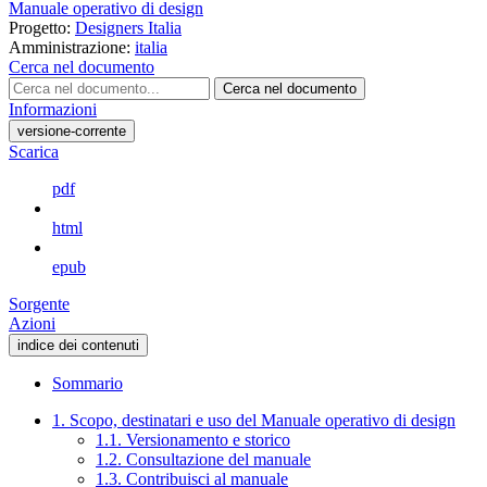
Manuale operativo di design
Progetto:
Designers Italia
Amministrazione:
italia
Cerca nel documento
Cerca nel documento
Informazioni
versione-corrente
Scarica
pdf
html
epub
Sorgente
Azioni
indice dei contenuti
Sommario
1. Scopo, destinatari e uso del Manuale operativo di design
1.1. Versionamento e storico
1.2. Consultazione del manuale
1.3. Contribuisci al manuale