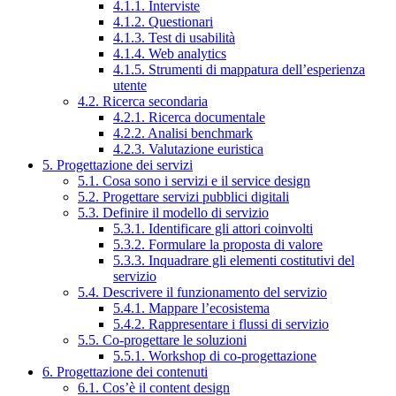
4.1.1. Interviste
4.1.2. Questionari
4.1.3. Test di usabilità
4.1.4. Web analytics
4.1.5. Strumenti di mappatura dell’esperienza
utente
4.2. Ricerca secondaria
4.2.1. Ricerca documentale
4.2.2. Analisi benchmark
4.2.3. Valutazione euristica
5. Progettazione dei servizi
5.1. Cosa sono i servizi e il service design
5.2. Progettare servizi pubblici digitali
5.3. Definire il modello di servizio
5.3.1. Identificare gli attori coinvolti
5.3.2. Formulare la proposta di valore
5.3.3. Inquadrare gli elementi costitutivi del
servizio
5.4. Descrivere il funzionamento del servizio
5.4.1. Mappare l’ecosistema
5.4.2. Rappresentare i flussi di servizio
5.5. Co-progettare le soluzioni
5.5.1. Workshop di co-progettazione
6. Progettazione dei contenuti
6.1. Cos’è il content design