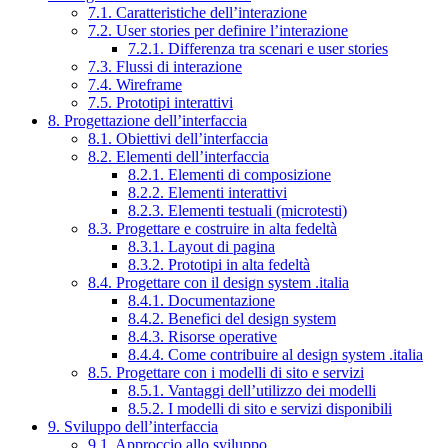
7.1. Caratteristiche dell’interazione
7.2. User stories per definire l’interazione
7.2.1. Differenza tra scenari e user stories
7.3. Flussi di interazione
7.4. Wireframe
7.5. Prototipi interattivi
8. Progettazione dell’interfaccia
8.1. Obiettivi dell’interfaccia
8.2. Elementi dell’interfaccia
8.2.1. Elementi di composizione
8.2.2. Elementi interattivi
8.2.3. Elementi testuali (microtesti)
8.3. Progettare e costruire in alta fedeltà
8.3.1. Layout di pagina
8.3.2. Prototipi in alta fedeltà
8.4. Progettare con il design system .italia
8.4.1. Documentazione
8.4.2. Benefici del design system
8.4.3. Risorse operative
8.4.4. Come contribuire al design system .italia
8.5. Progettare con i modelli di sito e servizi
8.5.1. Vantaggi dell’utilizzo dei modelli
8.5.2. I modelli di sito e servizi disponibili
9. Sviluppo dell’interfaccia
9.1. Approccio allo sviluppo