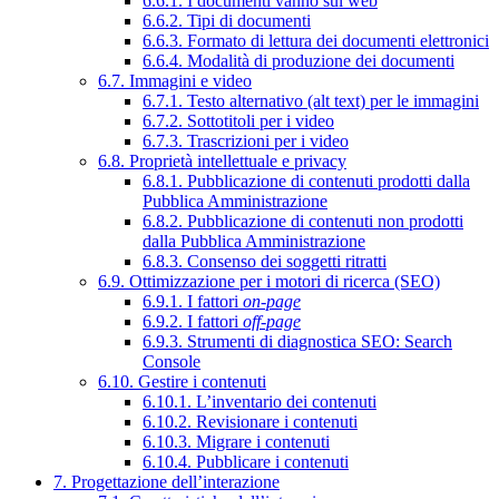
6.6.1. I documenti vanno sul web
6.6.2. Tipi di documenti
6.6.3. Formato di lettura dei documenti elettronici
6.6.4. Modalità di produzione dei documenti
6.7. Immagini e video
6.7.1. Testo alternativo (alt text) per le immagini
6.7.2. Sottotitoli per i video
6.7.3. Trascrizioni per i video
6.8. Proprietà intellettuale e privacy
6.8.1. Pubblicazione di contenuti prodotti dalla
Pubblica Amministrazione
6.8.2. Pubblicazione di contenuti non prodotti
dalla Pubblica Amministrazione
6.8.3. Consenso dei soggetti ritratti
6.9. Ottimizzazione per i motori di ricerca (SEO)
6.9.1. I fattori
on-page
6.9.2. I fattori
off-page
6.9.3. Strumenti di diagnostica SEO: Search
Console
6.10. Gestire i contenuti
6.10.1. L’inventario dei contenuti
6.10.2. Revisionare i contenuti
6.10.3. Migrare i contenuti
6.10.4. Pubblicare i contenuti
7. Progettazione dell’interazione