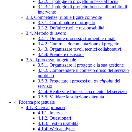
3.2.2. Tipologie di progetto in base al focus
3.2.3. Tipologie di progetto in base all’ambito di
intervento
3.3. Competenze, ruoli e figure coinvolte
3.3.1. Coordinatore di progetto
3.3.2. Definire ruoli e responsabilità
3.4. Metodo di lavoro
3.4.1. Definire processi, strumenti e rituali
3.4.2. Curare la documentazione di progetto
3.4.3. Organizzare tavoli tecnici collaborativi
3.4.4. Prendere decisioni
3.5. Il processo progettuale
3.5.1. Organizzare il progetto e la sua gestione
3.5.2. Comprendere il contesto d’uso del servizio
pubblico
3.5.3. Progettare i processi e i
touchpoint
del
servizio
3.5.4. Realizzare l’interfaccia utente del servizio
3.5.5. Validare la soluzione ottenuta
4. Ricerca progettuale
4.1. Ricerca primaria
4.1.1. Interviste
4.1.2. Questionari
4.1.3. Test di usabilità
4.1.4. Web analytics