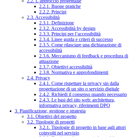
2.2. L’approccio progettuale
2.2.1. Buone pratiche
2.2.2. Principi
2.3. Accessibilità
2.3.1. Definizione
2.3.2. Accessibilità by design
2.3.3. Principi per l’accessibilità
2.3.4. Linee guida e criteri di successo
2.3.5. Come rilasciare una dichiarazione di
accessibilità
2.3.6. Meccanismo di feedback e procedura di
attuazione
2.3.7. Obiettivi accessibilità
2.3.8. Normativa e approfondimenti
2.4. Privacy
2.4.1. Come rispettare la privacy sin dalla
progettazione di un sito o servizio digitale
2.4.2. Richiedi il consenso quando necessario
2.4.3. Le basi del sito web: architettura,
informativa privacy, riferimenti DPO
3. Pianificazione, gestione e strategia
3.1. Obiettivi del progetto
3.2. Tipologie di progetti
3.2.1. Tipologie di progetto in base agli attori
coinvolti nel servizio