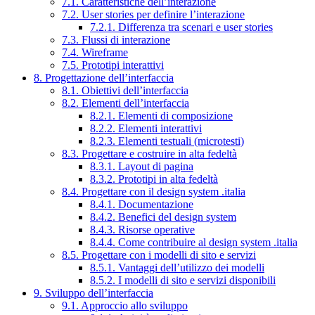
7.1. Caratteristiche dell’interazione
7.2. User stories per definire l’interazione
7.2.1. Differenza tra scenari e user stories
7.3. Flussi di interazione
7.4. Wireframe
7.5. Prototipi interattivi
8. Progettazione dell’interfaccia
8.1. Obiettivi dell’interfaccia
8.2. Elementi dell’interfaccia
8.2.1. Elementi di composizione
8.2.2. Elementi interattivi
8.2.3. Elementi testuali (microtesti)
8.3. Progettare e costruire in alta fedeltà
8.3.1. Layout di pagina
8.3.2. Prototipi in alta fedeltà
8.4. Progettare con il design system .italia
8.4.1. Documentazione
8.4.2. Benefici del design system
8.4.3. Risorse operative
8.4.4. Come contribuire al design system .italia
8.5. Progettare con i modelli di sito e servizi
8.5.1. Vantaggi dell’utilizzo dei modelli
8.5.2. I modelli di sito e servizi disponibili
9. Sviluppo dell’interfaccia
9.1. Approccio allo sviluppo