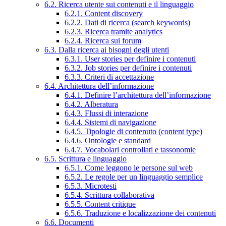
6.2. Ricerca utente sui contenuti e il linguaggio
6.2.1. Content discovery
6.2.2. Dati di ricerca (search keywords)
6.2.3. Ricerca tramite analytics
6.2.4. Ricerca sui forum
6.3. Dalla ricerca ai bisogni degli utenti
6.3.1. User stories per definire i contenuti
6.3.2. Job stories per definire i contenuti
6.3.3. Criteri di accettazione
6.4. Architettura dell’informazione
6.4.1. Definire l’architettura dell’informazione
6.4.2. Alberatura
6.4.3. Flussi di interazione
6.4.4. Sistemi di navigazione
6.4.5. Tipologie di contenuto (content type)
6.4.6. Ontologie e standard
6.4.7. Vocabolari controllati e tassonomie
6.5. Scrittura e linguaggio
6.5.1. Come leggono le persone sul web
6.5.2. Le regole per un linguaggio semplice
6.5.3. Microtesti
6.5.4. Scrittura collaborativa
6.5.5. Content critique
6.5.6. Traduzione e localizzazione dei contenuti
6.6. Documenti