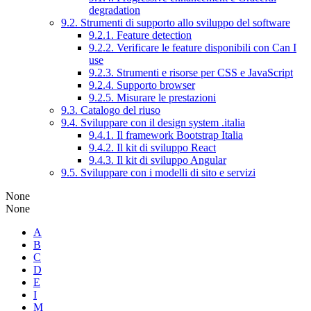
degradation
9.2. Strumenti di supporto allo sviluppo del software
9.2.1. Feature detection
9.2.2. Verificare le feature disponibili con Can I
use
9.2.3. Strumenti e risorse per CSS e JavaScript
9.2.4. Supporto browser
9.2.5. Misurare le prestazioni
9.3. Catalogo del riuso
9.4. Sviluppare con il design system .italia
9.4.1. Il framework Bootstrap Italia
9.4.2. Il kit di sviluppo React
9.4.3. Il kit di sviluppo Angular
9.5. Sviluppare con i modelli di sito e servizi
None
None
A
B
C
D
E
I
M