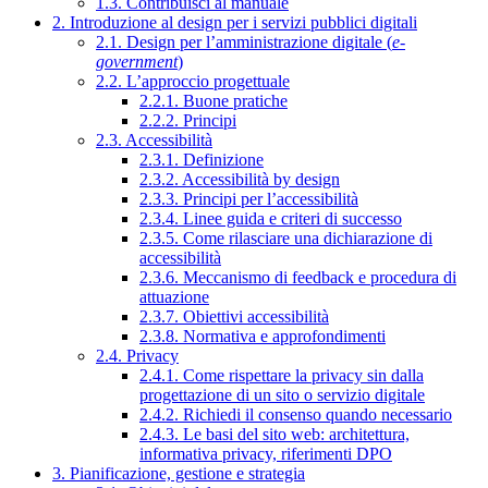
1.3. Contribuisci al manuale
2. Introduzione al design per i servizi pubblici digitali
2.1. Design per l’amministrazione digitale (
e-
government
)
2.2. L’approccio progettuale
2.2.1. Buone pratiche
2.2.2. Principi
2.3. Accessibilità
2.3.1. Definizione
2.3.2. Accessibilità by design
2.3.3. Principi per l’accessibilità
2.3.4. Linee guida e criteri di successo
2.3.5. Come rilasciare una dichiarazione di
accessibilità
2.3.6. Meccanismo di feedback e procedura di
attuazione
2.3.7. Obiettivi accessibilità
2.3.8. Normativa e approfondimenti
2.4. Privacy
2.4.1. Come rispettare la privacy sin dalla
progettazione di un sito o servizio digitale
2.4.2. Richiedi il consenso quando necessario
2.4.3. Le basi del sito web: architettura,
informativa privacy, riferimenti DPO
3. Pianificazione, gestione e strategia