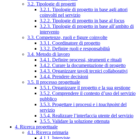
3.2. Tipologie di progetti
3.2.1. Tipologie di progetto in base agli attori
coinvolti nel servizio
3.2.2. Tipologie di progetto in base al focus
3.2.3. Tipologie di progetto in base all’ambito di
intervento
3.3. Competenze, ruoli e figure coinvolte
3.3.1. Coordinatore di progetto
3.3.2. Definire ruoli e responsabilità
3.4. Metodo di lavoro
3.4.1. Definire processi, strumenti e rituali
3.4.2. Curare la documentazione di progetto
3.4.3. Organizzare tavoli tecnici collaborativi
3.4.4. Prendere decisioni
3.5. Il processo progettuale
3.5.1. Organizzare il progetto e la sua gestione
3.5.2. Comprendere il contesto d’uso del servizio
pubblico
3.5.3. Progettare i processi e i
touchpoint
del
servizio
3.5.4. Realizzare l’interfaccia utente del servizio
3.5.5. Validare la soluzione ottenuta
4. Ricerca progettuale
4.1. Ricerca primaria
4.1.1. Interviste