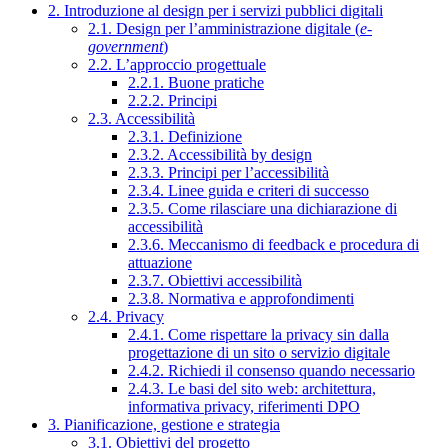
2. Introduzione al design per i servizi pubblici digitali
2.1. Design per l’amministrazione digitale (
e-
government
)
2.2. L’approccio progettuale
2.2.1. Buone pratiche
2.2.2. Principi
2.3. Accessibilità
2.3.1. Definizione
2.3.2. Accessibilità by design
2.3.3. Principi per l’accessibilità
2.3.4. Linee guida e criteri di successo
2.3.5. Come rilasciare una dichiarazione di
accessibilità
2.3.6. Meccanismo di feedback e procedura di
attuazione
2.3.7. Obiettivi accessibilità
2.3.8. Normativa e approfondimenti
2.4. Privacy
2.4.1. Come rispettare la privacy sin dalla
progettazione di un sito o servizio digitale
2.4.2. Richiedi il consenso quando necessario
2.4.3. Le basi del sito web: architettura,
informativa privacy, riferimenti DPO
3. Pianificazione, gestione e strategia
3.1. Obiettivi del progetto