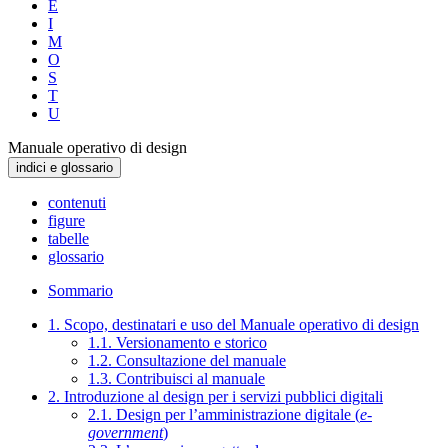
E
I
M
O
S
T
U
Manuale operativo di design
indici e glossario
contenuti
figure
tabelle
glossario
Sommario
1. Scopo, destinatari e uso del Manuale operativo di design
1.1. Versionamento e storico
1.2. Consultazione del manuale
1.3. Contribuisci al manuale
2. Introduzione al design per i servizi pubblici digitali
2.1. Design per l’amministrazione digitale (
e-
government
)