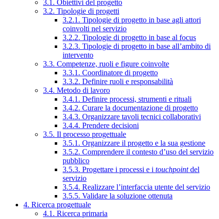
3.1. Obiettivi del progetto
3.2. Tipologie di progetti
3.2.1. Tipologie di progetto in base agli attori
coinvolti nel servizio
3.2.2. Tipologie di progetto in base al focus
3.2.3. Tipologie di progetto in base all’ambito di
intervento
3.3. Competenze, ruoli e figure coinvolte
3.3.1. Coordinatore di progetto
3.3.2. Definire ruoli e responsabilità
3.4. Metodo di lavoro
3.4.1. Definire processi, strumenti e rituali
3.4.2. Curare la documentazione di progetto
3.4.3. Organizzare tavoli tecnici collaborativi
3.4.4. Prendere decisioni
3.5. Il processo progettuale
3.5.1. Organizzare il progetto e la sua gestione
3.5.2. Comprendere il contesto d’uso del servizio
pubblico
3.5.3. Progettare i processi e i
touchpoint
del
servizio
3.5.4. Realizzare l’interfaccia utente del servizio
3.5.5. Validare la soluzione ottenuta
4. Ricerca progettuale
4.1. Ricerca primaria