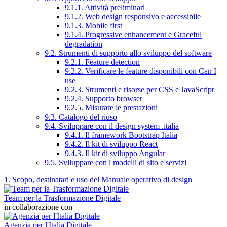
9.1.1. Attività preliminari
9.1.2. Web design responsivo e accessibile
9.1.3. Mobile first
9.1.4. Progressive enhancement e Graceful
degradation
9.2. Strumenti di supporto allo sviluppo del software
9.2.1. Feature detection
9.2.2. Verificare le feature disponibili con Can I
use
9.2.3. Strumenti e risorse per CSS e JavaScript
9.2.4. Supporto browser
9.2.5. Misurare le prestazioni
9.3. Catalogo del riuso
9.4. Sviluppare con il design system .italia
9.4.1. Il framework Bootstrap Italia
9.4.2. Il kit di sviluppo React
9.4.3. Il kit di sviluppo Angular
9.5. Sviluppare con i modelli di sito e servizi
1. Scopo, destinatari e uso del Manuale operativo di design
Team per la Trasformazione Digitale
in collaborazione con
Agenzia per l'Italia Digitale