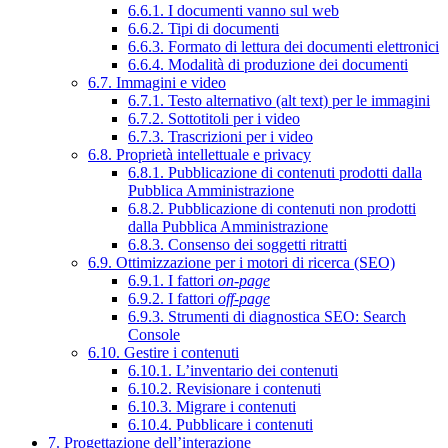
6.6.1. I documenti vanno sul web
6.6.2. Tipi di documenti
6.6.3. Formato di lettura dei documenti elettronici
6.6.4. Modalità di produzione dei documenti
6.7. Immagini e video
6.7.1. Testo alternativo (alt text) per le immagini
6.7.2. Sottotitoli per i video
6.7.3. Trascrizioni per i video
6.8. Proprietà intellettuale e privacy
6.8.1. Pubblicazione di contenuti prodotti dalla
Pubblica Amministrazione
6.8.2. Pubblicazione di contenuti non prodotti
dalla Pubblica Amministrazione
6.8.3. Consenso dei soggetti ritratti
6.9. Ottimizzazione per i motori di ricerca (SEO)
6.9.1. I fattori
on-page
6.9.2. I fattori
off-page
6.9.3. Strumenti di diagnostica SEO: Search
Console
6.10. Gestire i contenuti
6.10.1. L’inventario dei contenuti
6.10.2. Revisionare i contenuti
6.10.3. Migrare i contenuti
6.10.4. Pubblicare i contenuti
7. Progettazione dell’interazione