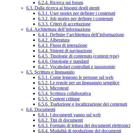
6.2.4. Ricerca sui forum
6.3. Dalla ricerca ai bisogni degli utenti
6.3.1. User stories per definire i contenuti
6.3.2. Job stories per definire i contenuti
6.3.3. Criteri di accettazione
6.4. Architettura dell’informazione
6.4.1. Definire l’architettura dell’informazione
6.4.2. Alberatura
6.4.3. Flussi di interazione
6.4.4. Sistemi di navigazione
6.4.5. Tipologie di contenuto (content type)
6.4.6. Ontologie e standard
6.4.7. Vocabolari controllati e tassonomie
6.5. Scrittura e linguaggio
6.5.1. Come leggono le persone sul web
6.5.2. Le regole per un linguaggio semplice
6.5.3. Microtesti
6.5.4. Scrittura collaborativa
6.5.5. Content critique
6.5.6. Traduzione e localizzazione dei contenuti
6.6. Documenti
6.6.1. I documenti vanno sul web
6.6.2. Tipi di documenti
6.6.3. Formato di lettura dei documenti elettronici
6.6.4. Modalità di produzione dei documenti