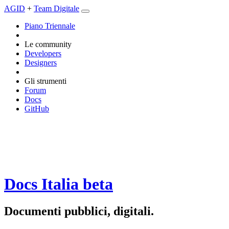
AGID
+
Team Digitale
Piano Triennale
Le community
Developers
Designers
Gli strumenti
Forum
Docs
GitHub
Docs Italia
beta
Documenti pubblici, digitali.