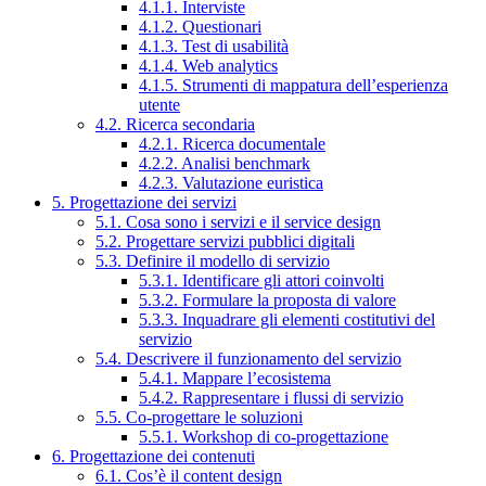
4.1.1. Interviste
4.1.2. Questionari
4.1.3. Test di usabilità
4.1.4. Web analytics
4.1.5. Strumenti di mappatura dell’esperienza
utente
4.2. Ricerca secondaria
4.2.1. Ricerca documentale
4.2.2. Analisi benchmark
4.2.3. Valutazione euristica
5. Progettazione dei servizi
5.1. Cosa sono i servizi e il service design
5.2. Progettare servizi pubblici digitali
5.3. Definire il modello di servizio
5.3.1. Identificare gli attori coinvolti
5.3.2. Formulare la proposta di valore
5.3.3. Inquadrare gli elementi costitutivi del
servizio
5.4. Descrivere il funzionamento del servizio
5.4.1. Mappare l’ecosistema
5.4.2. Rappresentare i flussi di servizio
5.5. Co-progettare le soluzioni
5.5.1. Workshop di co-progettazione
6. Progettazione dei contenuti
6.1. Cos’è il content design