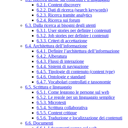
6.2.1. Content discovery
6.2.2. Dati di ricerca (search keywords)
6.2.3. Ricerca tramite analytics
6.2.4. Ricerca sui forum
6.3. Dalla ricerca ai bisogni degli utenti
6.3.1. User stories per definire i contenuti
6.3.2. Job stories per definire i contenuti
6.3.3. Criteri di accettazione
6.4. Architettura dell’informazione
6.4.1. Definire l’architettura dell’informazione
6.4.2. Alberatura
6.4.3. Flussi di interazione
6.4.4. Sistemi di navigazione
6.4.5. Tipologie di contenuto (content type)
6.4.6. Ontologie e standard
6.4.7. Vocabolari controllati e tassonomie
6.5. Scrittura e linguaggio
6.5.1. Come leggono le persone sul web
6.5.2. Le regole per un linguaggio semplice
6.5.3. Microtesti
6.5.4. Scrittura collaborativa
6.5.5. Content critique
6.5.6. Traduzione e localizzazione dei contenuti
6.6. Documenti