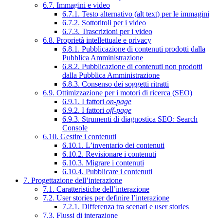
6.7. Immagini e video
6.7.1. Testo alternativo (alt text) per le immagini
6.7.2. Sottotitoli per i video
6.7.3. Trascrizioni per i video
6.8. Proprietà intellettuale e privacy
6.8.1. Pubblicazione di contenuti prodotti dalla
Pubblica Amministrazione
6.8.2. Pubblicazione di contenuti non prodotti
dalla Pubblica Amministrazione
6.8.3. Consenso dei soggetti ritratti
6.9. Ottimizzazione per i motori di ricerca (SEO)
6.9.1. I fattori
on-page
6.9.2. I fattori
off-page
6.9.3. Strumenti di diagnostica SEO: Search
Console
6.10. Gestire i contenuti
6.10.1. L’inventario dei contenuti
6.10.2. Revisionare i contenuti
6.10.3. Migrare i contenuti
6.10.4. Pubblicare i contenuti
7. Progettazione dell’interazione
7.1. Caratteristiche dell’interazione
7.2. User stories per definire l’interazione
7.2.1. Differenza tra scenari e user stories
7.3. Flussi di interazione