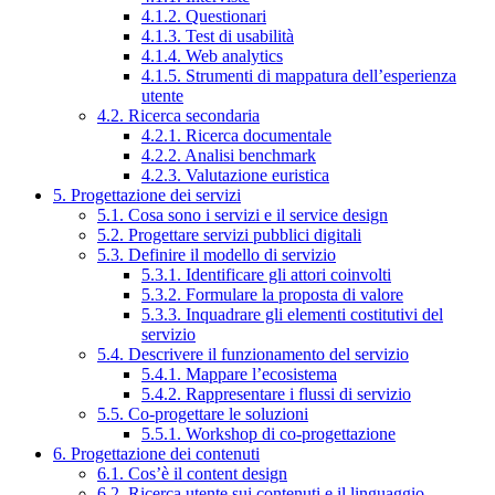
4.1.2. Questionari
4.1.3. Test di usabilità
4.1.4. Web analytics
4.1.5. Strumenti di mappatura dell’esperienza
utente
4.2. Ricerca secondaria
4.2.1. Ricerca documentale
4.2.2. Analisi benchmark
4.2.3. Valutazione euristica
5. Progettazione dei servizi
5.1. Cosa sono i servizi e il service design
5.2. Progettare servizi pubblici digitali
5.3. Definire il modello di servizio
5.3.1. Identificare gli attori coinvolti
5.3.2. Formulare la proposta di valore
5.3.3. Inquadrare gli elementi costitutivi del
servizio
5.4. Descrivere il funzionamento del servizio
5.4.1. Mappare l’ecosistema
5.4.2. Rappresentare i flussi di servizio
5.5. Co-progettare le soluzioni
5.5.1. Workshop di co-progettazione
6. Progettazione dei contenuti
6.1. Cos’è il content design
6.2. Ricerca utente sui contenuti e il linguaggio