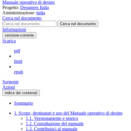
Manuale operativo di design
Progetto:
Designers Italia
Amministrazione:
italia
Cerca nel documento
Cerca nel documento
Informazioni
versione-corrente
Scarica
pdf
html
epub
Sorgente
Azioni
indice dei contenuti
Sommario
1. Scopo, destinatari e uso del Manuale operativo di design
1.1. Versionamento e storico
1.2. Consultazione del manuale
1.3. Contribuisci al manuale