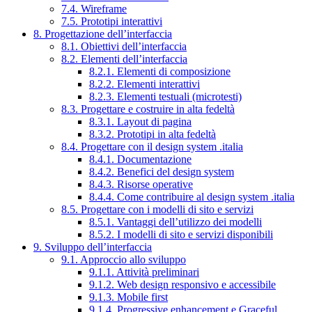
7.4. Wireframe
7.5. Prototipi interattivi
8. Progettazione dell’interfaccia
8.1. Obiettivi dell’interfaccia
8.2. Elementi dell’interfaccia
8.2.1. Elementi di composizione
8.2.2. Elementi interattivi
8.2.3. Elementi testuali (microtesti)
8.3. Progettare e costruire in alta fedeltà
8.3.1. Layout di pagina
8.3.2. Prototipi in alta fedeltà
8.4. Progettare con il design system .italia
8.4.1. Documentazione
8.4.2. Benefici del design system
8.4.3. Risorse operative
8.4.4. Come contribuire al design system .italia
8.5. Progettare con i modelli di sito e servizi
8.5.1. Vantaggi dell’utilizzo dei modelli
8.5.2. I modelli di sito e servizi disponibili
9. Sviluppo dell’interfaccia
9.1. Approccio allo sviluppo
9.1.1. Attività preliminari
9.1.2. Web design responsivo e accessibile
9.1.3. Mobile first
9.1.4. Progressive enhancement e Graceful