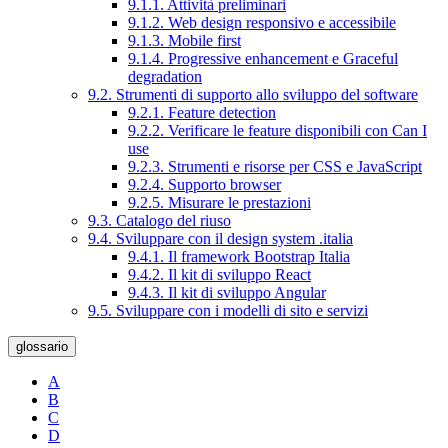
9.1.1. Attività preliminari
9.1.2. Web design responsivo e accessibile
9.1.3. Mobile first
9.1.4. Progressive enhancement e Graceful
degradation
9.2. Strumenti di supporto allo sviluppo del software
9.2.1. Feature detection
9.2.2. Verificare le feature disponibili con Can I
use
9.2.3. Strumenti e risorse per CSS e JavaScript
9.2.4. Supporto browser
9.2.5. Misurare le prestazioni
9.3. Catalogo del riuso
9.4. Sviluppare con il design system .italia
9.4.1. Il framework Bootstrap Italia
9.4.2. Il kit di sviluppo React
9.4.3. Il kit di sviluppo Angular
9.5. Sviluppare con i modelli di sito e servizi
glossario
A
B
C
D