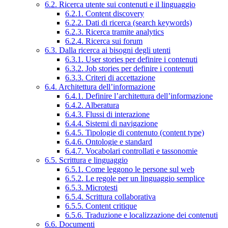
6.2. Ricerca utente sui contenuti e il linguaggio
6.2.1. Content discovery
6.2.2. Dati di ricerca (search keywords)
6.2.3. Ricerca tramite analytics
6.2.4. Ricerca sui forum
6.3. Dalla ricerca ai bisogni degli utenti
6.3.1. User stories per definire i contenuti
6.3.2. Job stories per definire i contenuti
6.3.3. Criteri di accettazione
6.4. Architettura dell’informazione
6.4.1. Definire l’architettura dell’informazione
6.4.2. Alberatura
6.4.3. Flussi di interazione
6.4.4. Sistemi di navigazione
6.4.5. Tipologie di contenuto (content type)
6.4.6. Ontologie e standard
6.4.7. Vocabolari controllati e tassonomie
6.5. Scrittura e linguaggio
6.5.1. Come leggono le persone sul web
6.5.2. Le regole per un linguaggio semplice
6.5.3. Microtesti
6.5.4. Scrittura collaborativa
6.5.5. Content critique
6.5.6. Traduzione e localizzazione dei contenuti
6.6. Documenti