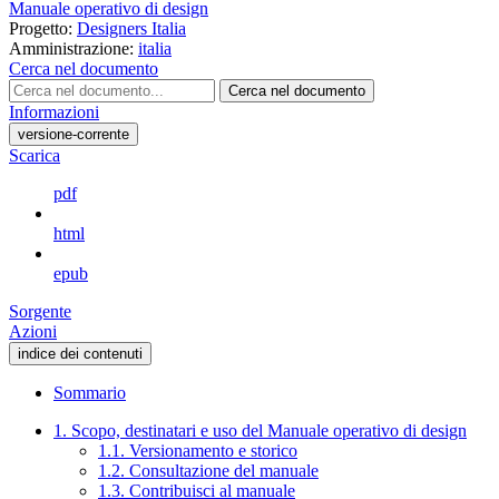
Manuale operativo di design
Progetto:
Designers Italia
Amministrazione:
italia
Cerca nel documento
Cerca nel documento
Informazioni
versione-corrente
Scarica
pdf
html
epub
Sorgente
Azioni
indice dei contenuti
Sommario
1. Scopo, destinatari e uso del Manuale operativo di design
1.1. Versionamento e storico
1.2. Consultazione del manuale
1.3. Contribuisci al manuale