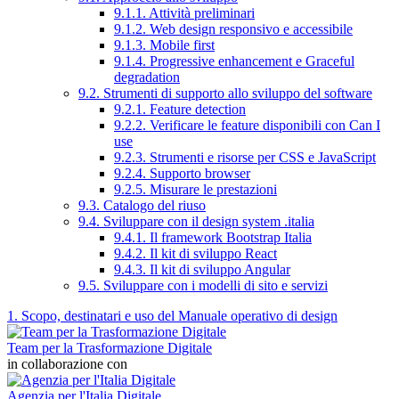
9.1.1. Attività preliminari
9.1.2. Web design responsivo e accessibile
9.1.3. Mobile first
9.1.4. Progressive enhancement e Graceful
degradation
9.2. Strumenti di supporto allo sviluppo del software
9.2.1. Feature detection
9.2.2. Verificare le feature disponibili con Can I
use
9.2.3. Strumenti e risorse per CSS e JavaScript
9.2.4. Supporto browser
9.2.5. Misurare le prestazioni
9.3. Catalogo del riuso
9.4. Sviluppare con il design system .italia
9.4.1. Il framework Bootstrap Italia
9.4.2. Il kit di sviluppo React
9.4.3. Il kit di sviluppo Angular
9.5. Sviluppare con i modelli di sito e servizi
1. Scopo, destinatari e uso del Manuale operativo di design
Team per la Trasformazione Digitale
in collaborazione con
Agenzia per l'Italia Digitale