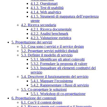
4.1.2. Questionari
4.1.3. Test di usabilità
4.1.4. Web analytics
4.1.5. Strumenti di mappatura dell’esperienza
utente
4.2. Ricerca secondaria
4.2.1. Ricerca documentale
4.2.2. Analisi benchmark
4.2.3. Valutazione euristica
5. Progettazione dei servizi
5.1. Cosa sono i servizi e il service design
5.2. Progettare servizi pubblici digitali
5.3. Definire il modello di servizio
5.3.1. Identificare gli attori coinvolti
5.3.2. Formulare la proposta di valore
5.3.3. Inquadrare gli elementi costitutivi del
servizio
5.4. Descrivere il funzionamento del servizio
5.4.1. Mappare l’ecosistema
5.4.2. Rappresentare i flussi di servizio
5.5. Co-progettare le soluzioni
5.5.1. Workshop di co-progettazione
6. Progettazione dei contenuti
6.1. Cos’è il content design
6.2. Ricerca utente sui contenuti e il linguaggio