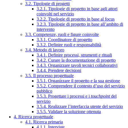
3.2. Tipologie di progetti
3.2.1. Tipologie di progetto in base agli attori
coinvolti nel servizio
3.2.2. Tipologie di progetto in base al focus
3.2.3. Tipologie di progetto in base all’ambito di
intervento
3.3. Competenze, ruoli e figure coinvolte
3.3.1. Coordinatore di progetto
3.3.2. Definire ruoli e responsabilità
3.4. Metodo di lavoro
3.4.1. Definire processi, strumenti e rituali
3.4.2. Curare la documentazione di progetto
3.4.3. Organizzare tavoli tecnici collaborativi
3.4.4. Prendere decisioni
3.5. Il processo progettuale
3.5.1. Organizzare il progetto e la sua gestione
3.5.2. Comprendere il contesto d’uso del servizio
pubblico
3.5.3. Progettare i processi e i
touchpoint
del
servizio
3.5.4. Realizzare l’interfaccia utente del servizio
3.5.5. Validare la soluzione ottenuta
4. Ricerca progettuale
4.1. Ricerca primaria
4.1.1. Interviste