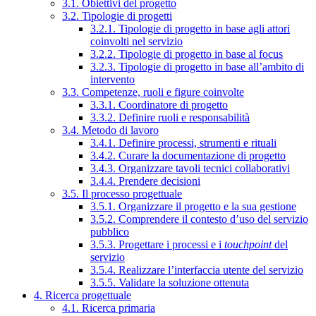
3.1. Obiettivi del progetto
3.2. Tipologie di progetti
3.2.1. Tipologie di progetto in base agli attori
coinvolti nel servizio
3.2.2. Tipologie di progetto in base al focus
3.2.3. Tipologie di progetto in base all’ambito di
intervento
3.3. Competenze, ruoli e figure coinvolte
3.3.1. Coordinatore di progetto
3.3.2. Definire ruoli e responsabilità
3.4. Metodo di lavoro
3.4.1. Definire processi, strumenti e rituali
3.4.2. Curare la documentazione di progetto
3.4.3. Organizzare tavoli tecnici collaborativi
3.4.4. Prendere decisioni
3.5. Il processo progettuale
3.5.1. Organizzare il progetto e la sua gestione
3.5.2. Comprendere il contesto d’uso del servizio
pubblico
3.5.3. Progettare i processi e i
touchpoint
del
servizio
3.5.4. Realizzare l’interfaccia utente del servizio
3.5.5. Validare la soluzione ottenuta
4. Ricerca progettuale
4.1. Ricerca primaria