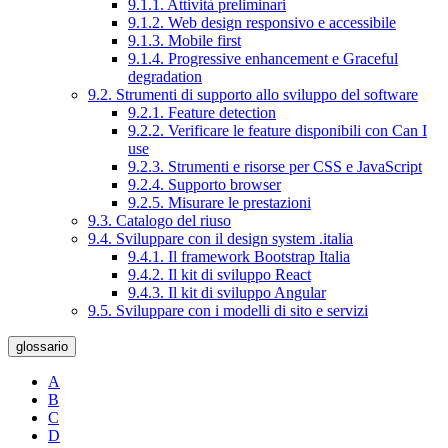
9.1.1. Attività preliminari
9.1.2. Web design responsivo e accessibile
9.1.3. Mobile first
9.1.4. Progressive enhancement e Graceful
degradation
9.2. Strumenti di supporto allo sviluppo del software
9.2.1. Feature detection
9.2.2. Verificare le feature disponibili con Can I
use
9.2.3. Strumenti e risorse per CSS e JavaScript
9.2.4. Supporto browser
9.2.5. Misurare le prestazioni
9.3. Catalogo del riuso
9.4. Sviluppare con il design system .italia
9.4.1. Il framework Bootstrap Italia
9.4.2. Il kit di sviluppo React
9.4.3. Il kit di sviluppo Angular
9.5. Sviluppare con i modelli di sito e servizi
glossario
A
B
C
D