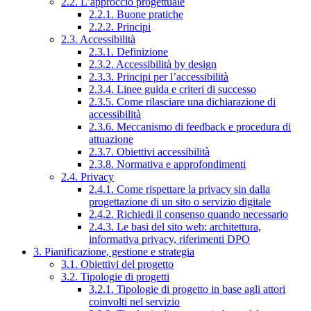
2.2. L’approccio progettuale
2.2.1. Buone pratiche
2.2.2. Principi
2.3. Accessibilità
2.3.1. Definizione
2.3.2. Accessibilità by design
2.3.3. Principi per l’accessibilità
2.3.4. Linee guida e criteri di successo
2.3.5. Come rilasciare una dichiarazione di
accessibilità
2.3.6. Meccanismo di feedback e procedura di
attuazione
2.3.7. Obiettivi accessibilità
2.3.8. Normativa e approfondimenti
2.4. Privacy
2.4.1. Come rispettare la privacy sin dalla
progettazione di un sito o servizio digitale
2.4.2. Richiedi il consenso quando necessario
2.4.3. Le basi del sito web: architettura,
informativa privacy, riferimenti DPO
3. Pianificazione, gestione e strategia
3.1. Obiettivi del progetto
3.2. Tipologie di progetti
3.2.1. Tipologie di progetto in base agli attori
coinvolti nel servizio