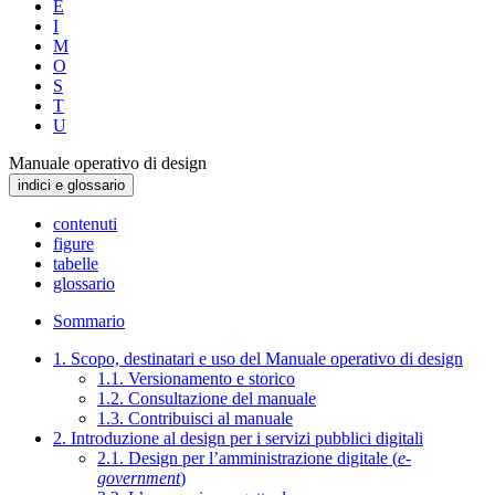
E
I
M
O
S
T
U
Manuale operativo di design
indici e glossario
contenuti
figure
tabelle
glossario
Sommario
1. Scopo, destinatari e uso del Manuale operativo di design
1.1. Versionamento e storico
1.2. Consultazione del manuale
1.3. Contribuisci al manuale
2. Introduzione al design per i servizi pubblici digitali
2.1. Design per l’amministrazione digitale (
e-
government
)