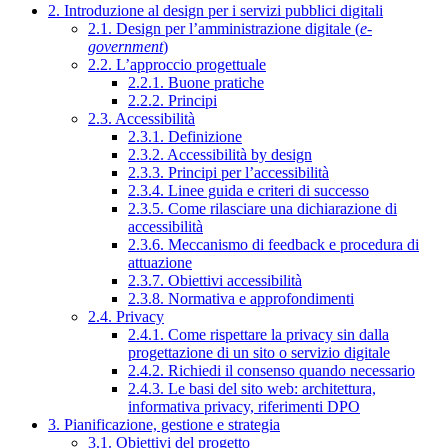
2. Introduzione al design per i servizi pubblici digitali
2.1. Design per l’amministrazione digitale (
e-
government
)
2.2. L’approccio progettuale
2.2.1. Buone pratiche
2.2.2. Principi
2.3. Accessibilità
2.3.1. Definizione
2.3.2. Accessibilità by design
2.3.3. Principi per l’accessibilità
2.3.4. Linee guida e criteri di successo
2.3.5. Come rilasciare una dichiarazione di
accessibilità
2.3.6. Meccanismo di feedback e procedura di
attuazione
2.3.7. Obiettivi accessibilità
2.3.8. Normativa e approfondimenti
2.4. Privacy
2.4.1. Come rispettare la privacy sin dalla
progettazione di un sito o servizio digitale
2.4.2. Richiedi il consenso quando necessario
2.4.3. Le basi del sito web: architettura,
informativa privacy, riferimenti DPO
3. Pianificazione, gestione e strategia
3.1. Obiettivi del progetto