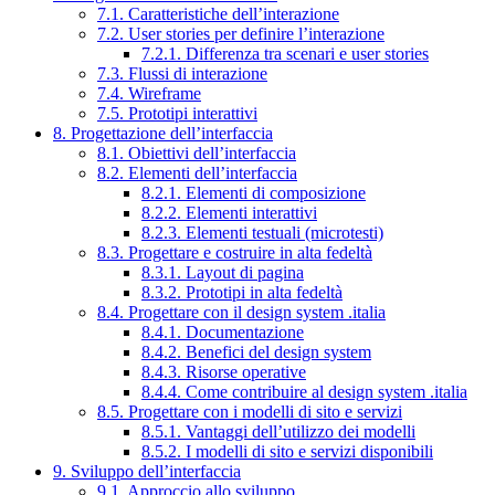
7.1. Caratteristiche dell’interazione
7.2. User stories per definire l’interazione
7.2.1. Differenza tra scenari e user stories
7.3. Flussi di interazione
7.4. Wireframe
7.5. Prototipi interattivi
8. Progettazione dell’interfaccia
8.1. Obiettivi dell’interfaccia
8.2. Elementi dell’interfaccia
8.2.1. Elementi di composizione
8.2.2. Elementi interattivi
8.2.3. Elementi testuali (microtesti)
8.3. Progettare e costruire in alta fedeltà
8.3.1. Layout di pagina
8.3.2. Prototipi in alta fedeltà
8.4. Progettare con il design system .italia
8.4.1. Documentazione
8.4.2. Benefici del design system
8.4.3. Risorse operative
8.4.4. Come contribuire al design system .italia
8.5. Progettare con i modelli di sito e servizi
8.5.1. Vantaggi dell’utilizzo dei modelli
8.5.2. I modelli di sito e servizi disponibili
9. Sviluppo dell’interfaccia
9.1. Approccio allo sviluppo