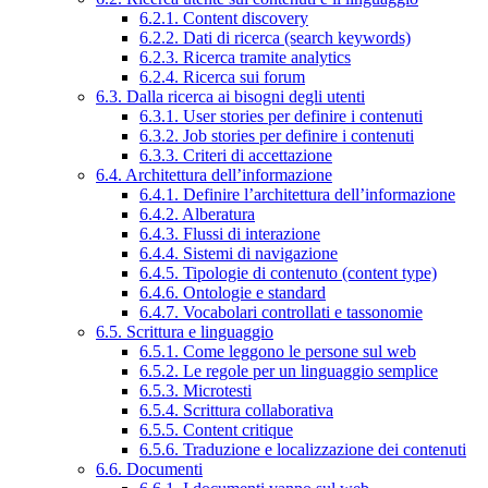
6.2.1. Content discovery
6.2.2. Dati di ricerca (search keywords)
6.2.3. Ricerca tramite analytics
6.2.4. Ricerca sui forum
6.3. Dalla ricerca ai bisogni degli utenti
6.3.1. User stories per definire i contenuti
6.3.2. Job stories per definire i contenuti
6.3.3. Criteri di accettazione
6.4. Architettura dell’informazione
6.4.1. Definire l’architettura dell’informazione
6.4.2. Alberatura
6.4.3. Flussi di interazione
6.4.4. Sistemi di navigazione
6.4.5. Tipologie di contenuto (content type)
6.4.6. Ontologie e standard
6.4.7. Vocabolari controllati e tassonomie
6.5. Scrittura e linguaggio
6.5.1. Come leggono le persone sul web
6.5.2. Le regole per un linguaggio semplice
6.5.3. Microtesti
6.5.4. Scrittura collaborativa
6.5.5. Content critique
6.5.6. Traduzione e localizzazione dei contenuti
6.6. Documenti