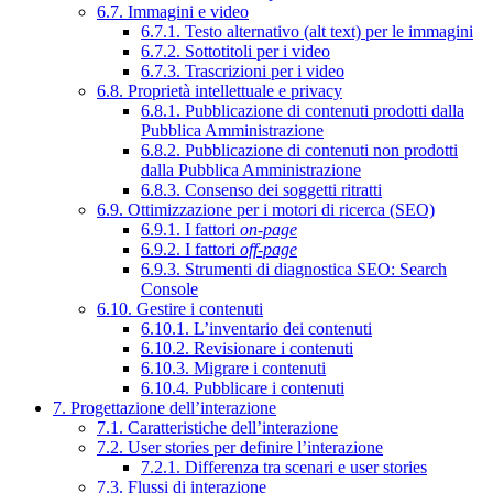
6.7. Immagini e video
6.7.1. Testo alternativo (alt text) per le immagini
6.7.2. Sottotitoli per i video
6.7.3. Trascrizioni per i video
6.8. Proprietà intellettuale e privacy
6.8.1. Pubblicazione di contenuti prodotti dalla
Pubblica Amministrazione
6.8.2. Pubblicazione di contenuti non prodotti
dalla Pubblica Amministrazione
6.8.3. Consenso dei soggetti ritratti
6.9. Ottimizzazione per i motori di ricerca (SEO)
6.9.1. I fattori
on-page
6.9.2. I fattori
off-page
6.9.3. Strumenti di diagnostica SEO: Search
Console
6.10. Gestire i contenuti
6.10.1. L’inventario dei contenuti
6.10.2. Revisionare i contenuti
6.10.3. Migrare i contenuti
6.10.4. Pubblicare i contenuti
7. Progettazione dell’interazione
7.1. Caratteristiche dell’interazione
7.2. User stories per definire l’interazione
7.2.1. Differenza tra scenari e user stories
7.3. Flussi di interazione