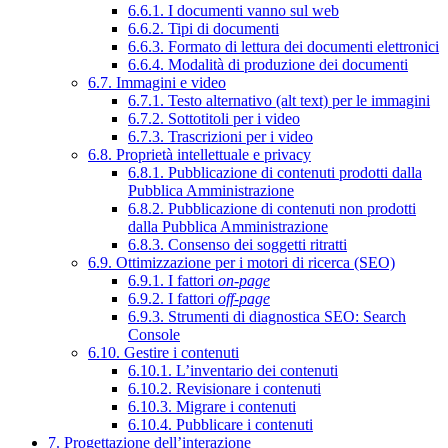
6.6.1. I documenti vanno sul web
6.6.2. Tipi di documenti
6.6.3. Formato di lettura dei documenti elettronici
6.6.4. Modalità di produzione dei documenti
6.7. Immagini e video
6.7.1. Testo alternativo (alt text) per le immagini
6.7.2. Sottotitoli per i video
6.7.3. Trascrizioni per i video
6.8. Proprietà intellettuale e privacy
6.8.1. Pubblicazione di contenuti prodotti dalla
Pubblica Amministrazione
6.8.2. Pubblicazione di contenuti non prodotti
dalla Pubblica Amministrazione
6.8.3. Consenso dei soggetti ritratti
6.9. Ottimizzazione per i motori di ricerca (SEO)
6.9.1. I fattori
on-page
6.9.2. I fattori
off-page
6.9.3. Strumenti di diagnostica SEO: Search
Console
6.10. Gestire i contenuti
6.10.1. L’inventario dei contenuti
6.10.2. Revisionare i contenuti
6.10.3. Migrare i contenuti
6.10.4. Pubblicare i contenuti
7. Progettazione dell’interazione