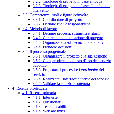
3.2.2. Tipologie di progetto in base al focus
3.2.3. Tipologie di progetto in base all’ambito di
intervento
3.3. Competenze, ruoli e figure coinvolte
3.3.1. Coordinatore di progetto
3.3.2. Definire ruoli e responsabilità
3.4. Metodo di lavoro
3.4.1. Definire processi, strumenti e rituali
3.4.2. Curare la documentazione di progetto
3.4.3. Organizzare tavoli tecnici collaborativi
3.4.4. Prendere decisioni
3.5. Il processo progettuale
3.5.1. Organizzare il progetto e la sua gestione
3.5.2. Comprendere il contesto d’uso del servizio
pubblico
3.5.3. Progettare i processi e i
touchpoint
del
servizio
3.5.4. Realizzare l’interfaccia utente del servizio
3.5.5. Validare la soluzione ottenuta
4. Ricerca progettuale
4.1. Ricerca primaria
4.1.1. Interviste
4.1.2. Questionari
4.1.3. Test di usabilità
4.1.4. Web analytics