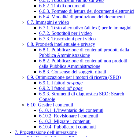
6.6.1. I documenti vanno sul web
6.6.2. Tipi di documenti
6.6.3. Formato di lettura dei documenti elettronici
6.6.4. Modalità di produzione dei documenti
6.7. Immagini e video
6.7.1. Testo alternativo (alt text) per le immagini
6.7.2. Sottotitoli per i video
6.7.3. Trascrizioni per i video
6.8. Proprietà intellettuale e privacy
6.8.1. Pubblicazione di contenuti prodotti dalla
Pubblica Amministrazione
6.8.2. Pubblicazione di contenuti non prodotti
dalla Pubblica Amministrazione
6.8.3. Consenso dei soggetti ritratti
6.9. Ottimizzazione per i motori di ricerca (SEO)
6.9.1. I fattori
on-page
6.9.2. I fattori
off-page
6.9.3. Strumenti di diagnostica SEO: Search
Console
6.10. Gestire i contenuti
6.10.1. L’inventario dei contenuti
6.10.2. Revisionare i contenuti
6.10.3. Migrare i contenuti
6.10.4. Pubblicare i contenuti
7. Progettazione dell’interazione