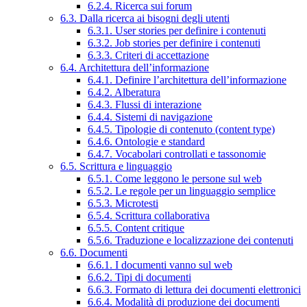
6.2.4. Ricerca sui forum
6.3. Dalla ricerca ai bisogni degli utenti
6.3.1. User stories per definire i contenuti
6.3.2. Job stories per definire i contenuti
6.3.3. Criteri di accettazione
6.4. Architettura dell’informazione
6.4.1. Definire l’architettura dell’informazione
6.4.2. Alberatura
6.4.3. Flussi di interazione
6.4.4. Sistemi di navigazione
6.4.5. Tipologie di contenuto (content type)
6.4.6. Ontologie e standard
6.4.7. Vocabolari controllati e tassonomie
6.5. Scrittura e linguaggio
6.5.1. Come leggono le persone sul web
6.5.2. Le regole per un linguaggio semplice
6.5.3. Microtesti
6.5.4. Scrittura collaborativa
6.5.5. Content critique
6.5.6. Traduzione e localizzazione dei contenuti
6.6. Documenti
6.6.1. I documenti vanno sul web
6.6.2. Tipi di documenti
6.6.3. Formato di lettura dei documenti elettronici
6.6.4. Modalità di produzione dei documenti