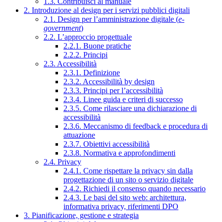
1.3. Contribuisci al manuale
2. Introduzione al design per i servizi pubblici digitali
2.1. Design per l’amministrazione digitale (
e-
government
)
2.2. L’approccio progettuale
2.2.1. Buone pratiche
2.2.2. Principi
2.3. Accessibilità
2.3.1. Definizione
2.3.2. Accessibilità by design
2.3.3. Principi per l’accessibilità
2.3.4. Linee guida e criteri di successo
2.3.5. Come rilasciare una dichiarazione di
accessibilità
2.3.6. Meccanismo di feedback e procedura di
attuazione
2.3.7. Obiettivi accessibilità
2.3.8. Normativa e approfondimenti
2.4. Privacy
2.4.1. Come rispettare la privacy sin dalla
progettazione di un sito o servizio digitale
2.4.2. Richiedi il consenso quando necessario
2.4.3. Le basi del sito web: architettura,
informativa privacy, riferimenti DPO
3. Pianificazione, gestione e strategia