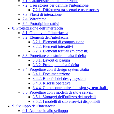
7.1. Caratteristiche dell’interazione
7.2. User stories per definire l’interazione
7.2.1. Differenza tra scenari e user stories
7.3. Flussi di interazione
7.4. Wireframe
7.5. Prototipi interattivi
8. Progettazione dell’interfaccia
8.1. Obiettivi dell’interfaccia
8.2. Elementi dell’interfaccia
8.2.1. Elementi di composizione
8.2.2. Elementi interattivi
8.2.3. Elementi testuali (microtesti)
8.3. Progettare e costruire in alta fedeltà
8.3.1. Layout di pagina
8.3.2. Prototipi in alta fedeltà
8.4. Progettare con il design system .italia
8.4.1. Documentazione
8.4.2. Benefici del design system
8.4.3. Risorse operative
8.4.4. Come contribuire al design system .italia
8.5. Progettare con i modelli di sito e servizi
8.5.1. Vantaggi dell’utilizzo dei modelli
8.5.2. I modelli di sito e servizi disponibili
9. Sviluppo dell’interfaccia
9.1. Approccio allo sviluppo