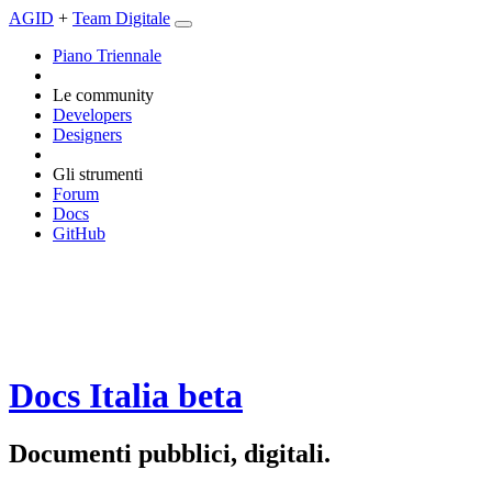
AGID
+
Team Digitale
Piano Triennale
Le community
Developers
Designers
Gli strumenti
Forum
Docs
GitHub
Docs Italia
beta
Documenti pubblici, digitali.