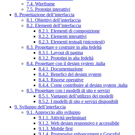
7.4. Wireframe
7.5. Prototipi interattivi
8. Progettazione dell’interfaccia
8.1. Obiettivi dell’interfaccia
8.2. Elementi dell’interfaccia
8.2.1. Elementi di composizione
8.2.2. Elementi interattivi
8.2.3. Elementi testuali (microtesti)
8.3. Progettare e costruire in alta fedeltà
8.3.1. Layout di pagina
8.3.2. Prototipi in alta fedeltà
8.4. Progettare con il design system .italia
8.4.1. Documentazione
8.4.2. Benefici del design system
8.4.3. Risorse operative
8.4.4. Come contribuire al design system .italia
8.5. Progettare con i modelli di sito e servizi
8.5.1. Vantaggi dell’utilizzo dei modelli
8.5.2. I modelli di sito e servizi disponibili
9. Sviluppo dell’interfaccia
9.1. Approccio allo sviluppo
9.1.1. Attività preliminari
9.1.2. Web design responsivo e accessibile
9.1.3. Mobile first
9.1.4. Progressive enhancement e Graceful