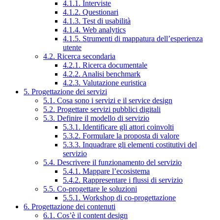
4.1.1. Interviste
4.1.2. Questionari
4.1.3. Test di usabilità
4.1.4. Web analytics
4.1.5. Strumenti di mappatura dell’esperienza
utente
4.2. Ricerca secondaria
4.2.1. Ricerca documentale
4.2.2. Analisi benchmark
4.2.3. Valutazione euristica
5. Progettazione dei servizi
5.1. Cosa sono i servizi e il service design
5.2. Progettare servizi pubblici digitali
5.3. Definire il modello di servizio
5.3.1. Identificare gli attori coinvolti
5.3.2. Formulare la proposta di valore
5.3.3. Inquadrare gli elementi costitutivi del
servizio
5.4. Descrivere il funzionamento del servizio
5.4.1. Mappare l’ecosistema
5.4.2. Rappresentare i flussi di servizio
5.5. Co-progettare le soluzioni
5.5.1. Workshop di co-progettazione
6. Progettazione dei contenuti
6.1. Cos’è il content design