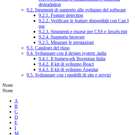
degradation
9.2. Strumenti di supporto allo sviluppo del software
9.2.1. Feature detection
9.2.2. Verificare le feature disponibili con Can I
use
9.2.3. Strumenti e risorse per CSS e JavaScript
9.2.4. Supporto browser
9.2.5. Misurare le prestazioni
9.3. Catalogo del riuso
9.4. Sviluppare con il design system .italia
9.4.1. Il framework Bootstrap Italia
9.4.2. Il kit di sviluppo React
9.4.3. Il kit di sviluppo Angular
9.5. Sviluppare con i modelli di sito e servizi
None
None
A
B
C
D
E
I
M