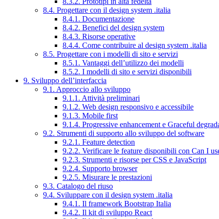
8.3.2. Prototipi in alta fedeltà
8.4. Progettare con il design system .italia
8.4.1. Documentazione
8.4.2. Benefici del design system
8.4.3. Risorse operative
8.4.4. Come contribuire al design system .italia
8.5. Progettare con i modelli di sito e servizi
8.5.1. Vantaggi dell’utilizzo dei modelli
8.5.2. I modelli di sito e servizi disponibili
9. Sviluppo dell’interfaccia
9.1. Approccio allo sviluppo
9.1.1. Attività preliminari
9.1.2. Web design responsivo e accessibile
9.1.3. Mobile first
9.1.4. Progressive enhancement e Graceful degrad
9.2. Strumenti di supporto allo sviluppo del software
9.2.1. Feature detection
9.2.2. Verificare le feature disponibili con Can I us
9.2.3. Strumenti e risorse per CSS e JavaScript
9.2.4. Supporto browser
9.2.5. Misurare le prestazioni
9.3. Catalogo del riuso
9.4. Sviluppare con il design system .italia
9.4.1. Il framework Bootstrap Italia
9.4.2. Il kit di sviluppo React