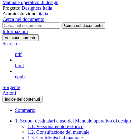
Manuale operativo di design
Progetto:
Designers Italia
Amministrazione:
italia
Cerca nel documento
Cerca nel documento
Informazioni
versione-corrente
Scarica
pdf
html
epub
Sorgente
Azioni
indice dei contenuti
Sommario
1. Scopo, destinatari e uso del Manuale operativo di design
1.1. Versionamento e storico
1.2. Consultazione del manuale
1.3. Contribuisci al manuale