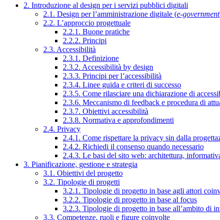
2. Introduzione al design per i servizi pubblici digitali
2.1. Design per l’amministrazione digitale (
e-government
2.2. L’approccio progettuale
2.2.1. Buone pratiche
2.2.2. Principi
2.3. Accessibilità
2.3.1. Definizione
2.3.2. Accessibilità by design
2.3.3. Principi per l’accessibilità
2.3.4. Linee guida e criteri di successo
2.3.5. Come rilasciare una dichiarazione di accessib
2.3.6. Meccanismo di feedback e procedura di attu
2.3.7. Obiettivi accessibilità
2.3.8. Normativa e approfondimenti
2.4. Privacy
2.4.1. Come rispettare la privacy sin dalla progettaz
2.4.2. Richiedi il consenso quando necessario
2.4.3. Le basi del sito web: architettura, informati
3. Pianificazione, gestione e strategia
3.1. Obiettivi del progetto
3.2. Tipologie di progetti
3.2.1. Tipologie di progetto in base agli attori coinv
3.2.2. Tipologie di progetto in base al focus
3.2.3. Tipologie di progetto in base all’ambito di i
3.3. Competenze, ruoli e figure coinvolte