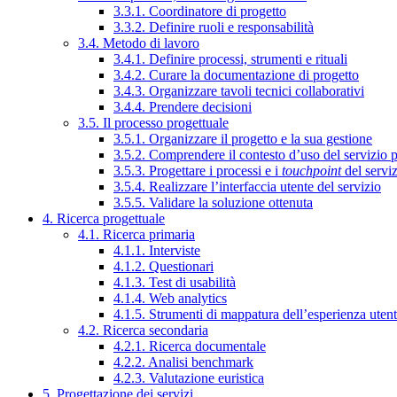
3.3.1. Coordinatore di progetto
3.3.2. Definire ruoli e responsabilità
3.4. Metodo di lavoro
3.4.1. Definire processi, strumenti e rituali
3.4.2. Curare la documentazione di progetto
3.4.3. Organizzare tavoli tecnici collaborativi
3.4.4. Prendere decisioni
3.5. Il processo progettuale
3.5.1. Organizzare il progetto e la sua gestione
3.5.2. Comprendere il contesto d’uso del servizio 
3.5.3. Progettare i processi e i
touchpoint
del servi
3.5.4. Realizzare l’interfaccia utente del servizio
3.5.5. Validare la soluzione ottenuta
4. Ricerca progettuale
4.1. Ricerca primaria
4.1.1. Interviste
4.1.2. Questionari
4.1.3. Test di usabilità
4.1.4. Web analytics
4.1.5. Strumenti di mappatura dell’esperienza uten
4.2. Ricerca secondaria
4.2.1. Ricerca documentale
4.2.2. Analisi benchmark
4.2.3. Valutazione euristica
5. Progettazione dei servizi