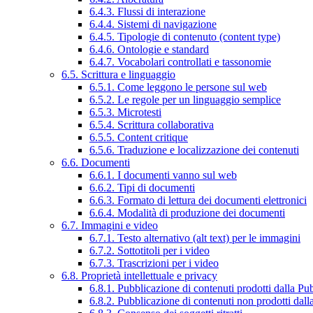
6.4.3. Flussi di interazione
6.4.4. Sistemi di navigazione
6.4.5. Tipologie di contenuto (content type)
6.4.6. Ontologie e standard
6.4.7. Vocabolari controllati e tassonomie
6.5. Scrittura e linguaggio
6.5.1. Come leggono le persone sul web
6.5.2. Le regole per un linguaggio semplice
6.5.3. Microtesti
6.5.4. Scrittura collaborativa
6.5.5. Content critique
6.5.6. Traduzione e localizzazione dei contenuti
6.6. Documenti
6.6.1. I documenti vanno sul web
6.6.2. Tipi di documenti
6.6.3. Formato di lettura dei documenti elettronici
6.6.4. Modalità di produzione dei documenti
6.7. Immagini e video
6.7.1. Testo alternativo (alt text) per le immagini
6.7.2. Sottotitoli per i video
6.7.3. Trascrizioni per i video
6.8. Proprietà intellettuale e privacy
6.8.1. Pubblicazione di contenuti prodotti dalla P
6.8.2. Pubblicazione di contenuti non prodotti dal