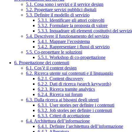
5.1. Cosa sono i servizi e il service design
5.2. Progettare servizi pubblici digitali
5.3. Definire il modello di servizio
5.3.1. Identificare gli attori coinvolti
5.3.2. Formulare la proposta di valore
5.3.3. Inquadrare gli elementi costitutivi del serviz
5.4. Descrivere il funzionamento del servizio
5.4.1. Mappare l’ecosistema
5.4.2. Rappresentare i flussi di servizio
5.5. Co-progettare le soluzioni
5.5.1. Workshop di co-progettazione
6. Progettazione dei contenuti
6.1. Cos’è il content design
6.2. Ricerca utente sui contenuti e il linguaggio
6.2.1. Content discovery
6.2.2. Dati di ricerca (search keywords)
6.2.3. Ricerca tramite analytics
6.2.4. Ricerca sui forum
6.3. Dalla ricerca ai bisogni degli utenti
6.3.1. User stories per definire i contenuti
6.3.2. Job stories per definire i contenuti
6.3.3. Criteri di accettazione
6.4. Architettura dell’informazione
6.4.1. Definire l’architettura dell’informazione
6.4.2. Alberatura