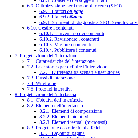
6.8.3. Consenso dei soggetti ritratti
6.9. Ottimizzazione per i motori di ricerca (SEO)
6.9.1. I fattori
on-page
6.9.2. I fattori
off-page
6.9.3. Strumenti di diagnostica SEO: Search Cons
6.10. Gestire i contenuti
6.10.1. L’inventario dei contenuti
6.10.2. Revisionare i contenuti
6.10.3. Migrare i contenuti
6.10.4. Pubblicare i contenuti
7. Progettazione dell’interazione
7.1. Caratteristiche dell’interazione
7.2. User stories per definire l’interazione
7.2.1. Differenza tra scenari e user stories
7.3. Flussi di interazione
7.4. Wireframe
7.5. Prototipi interattivi
8. Progettazione dell’interfaccia
8.1. Obiettivi dell’interfaccia
8.2. Elementi dell’interfaccia
8.2.1. Elementi di composizione
8.2.2. Elementi interattivi
8.2.3. Elementi testuali (microtesti)
8.3. Progettare e costruire in alta fedeltà
8.3.1. Layout di pagina