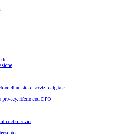
)
ilità
azione
ione di un sito o servizio digitale
va privacy, riferimenti DPO
olti nel servizio
ntervento