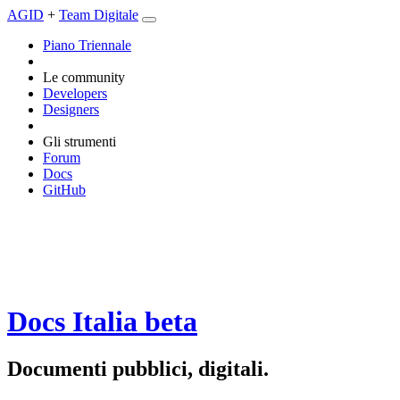
AGID
+
Team Digitale
Piano Triennale
Le community
Developers
Designers
Gli strumenti
Forum
Docs
GitHub
Docs Italia
beta
Documenti pubblici, digitali.