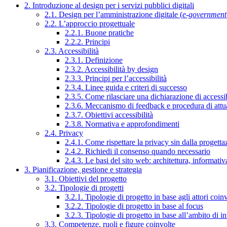
2. Introduzione al design per i servizi pubblici digitali
2.1. Design per l’amministrazione digitale (
e-government
2.2. L’approccio progettuale
2.2.1. Buone pratiche
2.2.2. Principi
2.3. Accessibilità
2.3.1. Definizione
2.3.2. Accessibilità by design
2.3.3. Principi per l’accessibilità
2.3.4. Linee guida e criteri di successo
2.3.5. Come rilasciare una dichiarazione di accessib
2.3.6. Meccanismo di feedback e procedura di attu
2.3.7. Obiettivi accessibilità
2.3.8. Normativa e approfondimenti
2.4. Privacy
2.4.1. Come rispettare la privacy sin dalla progettaz
2.4.2. Richiedi il consenso quando necessario
2.4.3. Le basi del sito web: architettura, informati
3. Pianificazione, gestione e strategia
3.1. Obiettivi del progetto
3.2. Tipologie di progetti
3.2.1. Tipologie di progetto in base agli attori coinv
3.2.2. Tipologie di progetto in base al focus
3.2.3. Tipologie di progetto in base all’ambito di i
3.3. Competenze, ruoli e figure coinvolte