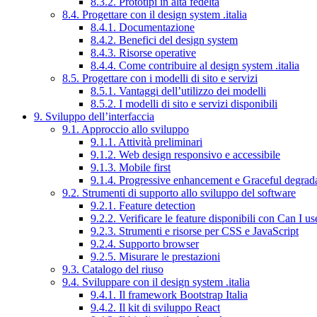
8.3.2. Prototipi in alta fedeltà
8.4. Progettare con il design system .italia
8.4.1. Documentazione
8.4.2. Benefici del design system
8.4.3. Risorse operative
8.4.4. Come contribuire al design system .italia
8.5. Progettare con i modelli di sito e servizi
8.5.1. Vantaggi dell’utilizzo dei modelli
8.5.2. I modelli di sito e servizi disponibili
9. Sviluppo dell’interfaccia
9.1. Approccio allo sviluppo
9.1.1. Attività preliminari
9.1.2. Web design responsivo e accessibile
9.1.3. Mobile first
9.1.4. Progressive enhancement e Graceful degrad
9.2. Strumenti di supporto allo sviluppo del software
9.2.1. Feature detection
9.2.2. Verificare le feature disponibili con Can I us
9.2.3. Strumenti e risorse per CSS e JavaScript
9.2.4. Supporto browser
9.2.5. Misurare le prestazioni
9.3. Catalogo del riuso
9.4. Sviluppare con il design system .italia
9.4.1. Il framework Bootstrap Italia
9.4.2. Il kit di sviluppo React