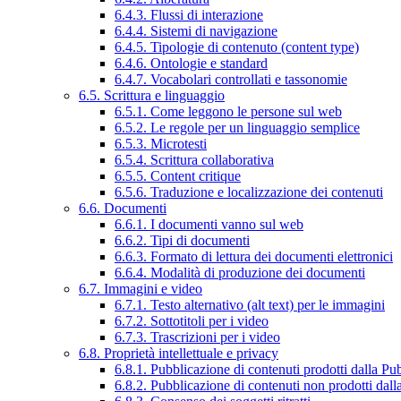
6.4.3. Flussi di interazione
6.4.4. Sistemi di navigazione
6.4.5. Tipologie di contenuto (content type)
6.4.6. Ontologie e standard
6.4.7. Vocabolari controllati e tassonomie
6.5. Scrittura e linguaggio
6.5.1. Come leggono le persone sul web
6.5.2. Le regole per un linguaggio semplice
6.5.3. Microtesti
6.5.4. Scrittura collaborativa
6.5.5. Content critique
6.5.6. Traduzione e localizzazione dei contenuti
6.6. Documenti
6.6.1. I documenti vanno sul web
6.6.2. Tipi di documenti
6.6.3. Formato di lettura dei documenti elettronici
6.6.4. Modalità di produzione dei documenti
6.7. Immagini e video
6.7.1. Testo alternativo (alt text) per le immagini
6.7.2. Sottotitoli per i video
6.7.3. Trascrizioni per i video
6.8. Proprietà intellettuale e privacy
6.8.1. Pubblicazione di contenuti prodotti dalla P
6.8.2. Pubblicazione di contenuti non prodotti dal