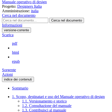
Manuale operativo di design
Progetto:
Designers Italia
Amministrazione:
italia
Cerca nel documento
Cerca nel documento
Informazioni
versione-corrente
Scarica
pdf
html
epub
Sorgente
Azioni
indice dei contenuti
Sommario
1. Scopo, destinatari e uso del Manuale operativo di design
1.1. Versionamento e storico
1.2. Consultazione del manuale
1.3. Contribuisci al manuale