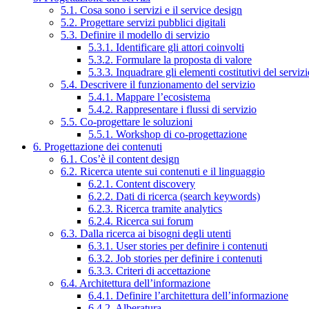
5.1. Cosa sono i servizi e il service design
5.2. Progettare servizi pubblici digitali
5.3. Definire il modello di servizio
5.3.1. Identificare gli attori coinvolti
5.3.2. Formulare la proposta di valore
5.3.3. Inquadrare gli elementi costitutivi del serviz
5.4. Descrivere il funzionamento del servizio
5.4.1. Mappare l’ecosistema
5.4.2. Rappresentare i flussi di servizio
5.5. Co-progettare le soluzioni
5.5.1. Workshop di co-progettazione
6. Progettazione dei contenuti
6.1. Cos’è il content design
6.2. Ricerca utente sui contenuti e il linguaggio
6.2.1. Content discovery
6.2.2. Dati di ricerca (search keywords)
6.2.3. Ricerca tramite analytics
6.2.4. Ricerca sui forum
6.3. Dalla ricerca ai bisogni degli utenti
6.3.1. User stories per definire i contenuti
6.3.2. Job stories per definire i contenuti
6.3.3. Criteri di accettazione
6.4. Architettura dell’informazione
6.4.1. Definire l’architettura dell’informazione
6.4.2. Alberatura