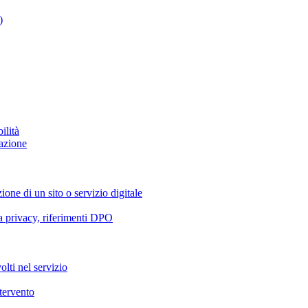
)
ilità
azione
ione di un sito o servizio digitale
va privacy, riferimenti DPO
olti nel servizio
ntervento