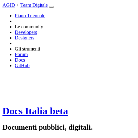
AGID
+
Team Digitale
Piano Triennale
Le community
Developers
Designers
Gli strumenti
Forum
Docs
GitHub
Docs Italia
beta
Documenti pubblici, digitali.