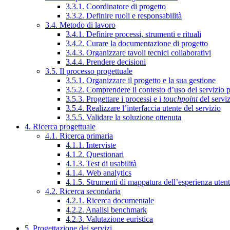
3.3.1. Coordinatore di progetto
3.3.2. Definire ruoli e responsabilità
3.4. Metodo di lavoro
3.4.1. Definire processi, strumenti e rituali
3.4.2. Curare la documentazione di progetto
3.4.3. Organizzare tavoli tecnici collaborativi
3.4.4. Prendere decisioni
3.5. Il processo progettuale
3.5.1. Organizzare il progetto e la sua gestione
3.5.2. Comprendere il contesto d’uso del servizio 
3.5.3. Progettare i processi e i
touchpoint
del servi
3.5.4. Realizzare l’interfaccia utente del servizio
3.5.5. Validare la soluzione ottenuta
4. Ricerca progettuale
4.1. Ricerca primaria
4.1.1. Interviste
4.1.2. Questionari
4.1.3. Test di usabilità
4.1.4. Web analytics
4.1.5. Strumenti di mappatura dell’esperienza uten
4.2. Ricerca secondaria
4.2.1. Ricerca documentale
4.2.2. Analisi benchmark
4.2.3. Valutazione euristica
5. Progettazione dei servizi