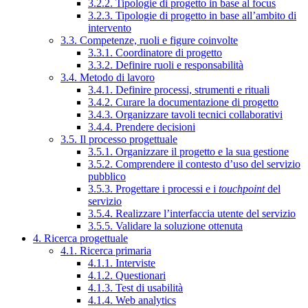
3.2.2. Tipologie di progetto in base al focus
3.2.3. Tipologie di progetto in base all’ambito di
intervento
3.3. Competenze, ruoli e figure coinvolte
3.3.1. Coordinatore di progetto
3.3.2. Definire ruoli e responsabilità
3.4. Metodo di lavoro
3.4.1. Definire processi, strumenti e rituali
3.4.2. Curare la documentazione di progetto
3.4.3. Organizzare tavoli tecnici collaborativi
3.4.4. Prendere decisioni
3.5. Il processo progettuale
3.5.1. Organizzare il progetto e la sua gestione
3.5.2. Comprendere il contesto d’uso del servizio
pubblico
3.5.3. Progettare i processi e i
touchpoint
del
servizio
3.5.4. Realizzare l’interfaccia utente del servizio
3.5.5. Validare la soluzione ottenuta
4. Ricerca progettuale
4.1. Ricerca primaria
4.1.1. Interviste
4.1.2. Questionari
4.1.3. Test di usabilità
4.1.4. Web analytics