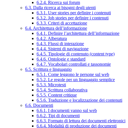
6.2.4. Ricerca sui forum
6.3. Dalla ricerca ai bisogni degli utenti
6.3.1. User stories per definire i contenuti
6.3.2. Job stories per definire i contenuti
6.3.3. Criteri di accettazione
6.4. Architettura dell’informazione
6.4.1. Definire l’architettura dell’informazione
6.4.2. Alberatura
6.4.3. Flussi di interazione
6.4.4. Sistemi di navigazione
6.4.5. Tipologie di contenuto (content type)
6.4.6. Ontologie e standard
6.4.7. Vocabolari controllati e tassonomie
6.5. Scrittura e linguaggio
6.5.1. Come leggono le persone sul web
6.5.2. Le regole per un linguaggio semplice
6.5.3. Microtesti
6.5.4. Scrittura collaborativa
6.5.5. Content critique
6.5.6. Traduzione e localizzazione dei contenuti
6.6. Documenti
6.6.1. I documenti vanno sul web
6.6.2. Tipi di documenti
6.6.3. Formato di lettura dei documenti elettronici
6.6.4. Modalità di produzione dei documenti