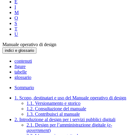
E
I
M
O
S
T
U
Manuale operativo di design
indici e glossario
contenuti
figure
tabelle
glossario
Sommario
1. Scopo, destinatari e uso del Manuale operativo di design
1.1. Versionamento e storico
1.2. Consultazione del manuale
1.3. Contribuisci al manuale
2. Introduzione al design per i servizi pubblici digitali
2.1. Design per l’amministrazione digitale (
e-
government
)