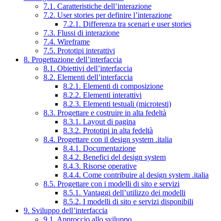
7.1. Caratteristiche dell’interazione
7.2. User stories per definire l’interazione
7.2.1. Differenza tra scenari e user stories
7.3. Flussi di interazione
7.4. Wireframe
7.5. Prototipi interattivi
8. Progettazione dell’interfaccia
8.1. Obiettivi dell’interfaccia
8.2. Elementi dell’interfaccia
8.2.1. Elementi di composizione
8.2.2. Elementi interattivi
8.2.3. Elementi testuali (microtesti)
8.3. Progettare e costruire in alta fedeltà
8.3.1. Layout di pagina
8.3.2. Prototipi in alta fedeltà
8.4. Progettare con il design system .italia
8.4.1. Documentazione
8.4.2. Benefici del design system
8.4.3. Risorse operative
8.4.4. Come contribuire al design system .italia
8.5. Progettare con i modelli di sito e servizi
8.5.1. Vantaggi dell’utilizzo dei modelli
8.5.2. I modelli di sito e servizi disponibili
9. Sviluppo dell’interfaccia
9.1. Approccio allo sviluppo