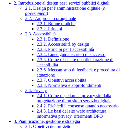
2. Introduzione al design per i servizi pubblici digitali
2.1. Design per l’amministrazione digitale (
e-
government
)
2.2. L’approccio progettuale
2.2.1. Buone pratiche
2.2.2. Principi
2.3. Accessibilità
2.3.1. Definizione
2.3.2. Accessibilità by design
2.3.3. Principi per l’accessibilità
2.3.4. Linee guida e criteri di successo
2.3.5. Come rilasciare una dichiarazione di
accessibilità
2.3.6. Meccanismo di feedback e procedura di
attuazione
2.3.7. Obiettivi accessibilità
2.3.8. Normativa e approfondimenti
2.4. Privacy
2.4.1. Come rispettare la privacy sin dalla
progettazione di un sito o servizio digitale
2.4.2. Richiedi il consenso quando necessario
2.4.3. Le basi del sito web: architettura,
informativa privacy, riferimenti DPO
3. Pianificazione, gestione e strategia
3.1. Obiettivi del progetto