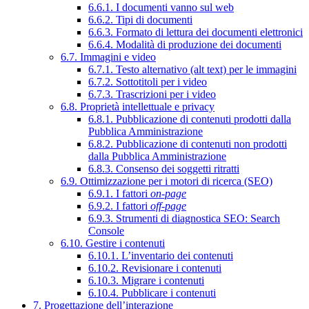
6.6.1. I documenti vanno sul web
6.6.2. Tipi di documenti
6.6.3. Formato di lettura dei documenti elettronici
6.6.4. Modalità di produzione dei documenti
6.7. Immagini e video
6.7.1. Testo alternativo (alt text) per le immagini
6.7.2. Sottotitoli per i video
6.7.3. Trascrizioni per i video
6.8. Proprietà intellettuale e privacy
6.8.1. Pubblicazione di contenuti prodotti dalla
Pubblica Amministrazione
6.8.2. Pubblicazione di contenuti non prodotti
dalla Pubblica Amministrazione
6.8.3. Consenso dei soggetti ritratti
6.9. Ottimizzazione per i motori di ricerca (SEO)
6.9.1. I fattori
on-page
6.9.2. I fattori
off-page
6.9.3. Strumenti di diagnostica SEO: Search
Console
6.10. Gestire i contenuti
6.10.1. L’inventario dei contenuti
6.10.2. Revisionare i contenuti
6.10.3. Migrare i contenuti
6.10.4. Pubblicare i contenuti
7. Progettazione dell’interazione