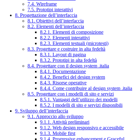
7.4. Wireframe
7.5. Prototipi interattivi
8. Progettazione dell’interfaccia
8.1. Obiettivi dell’interfaccia
8.2. Elementi dell’interfaccia
8.2.1. Elementi di composizione
8.2.2. Elementi interattivi
8.2.3. Elementi testuali (microtesti)
8.3. Progettare e costruire in alta fedeltà
8.3.1. Layout di pagina
8.3.2. Prototipi in alta fedeltà
8.4. Progettare con il design system .italia
8.4.1. Documentazione
8.4.2. Benefici del design system
8.4.3. Risorse operative
8.4.4. Come contribuire al design system .italia
8.5. Progettare con i modelli di sito e servizi
8.5.1. Vantaggi dell’utilizzo dei modelli
8.5.2. I modelli di sito e servizi disponibili
9. Sviluppo dell’interfaccia
9.1. Approccio allo sviluppo
9.1.1. Attività preliminari
9.1.2. Web design responsivo e accessibile
9.1.3. Mobile first
9.1.4. Progressive enhancement e Graceful