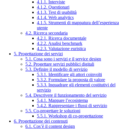
4.1.1. Interviste
4.1.2. Questionari
4.1.3. Test di usabilità
4.1.4. Web analytics
4.1.5. Strumenti di mappatura dell’esperienza
utente
4.2. Ricerca secondaria
4.2.1. Ricerca documentale
4.2.2. Analisi benchmark
4.2.3. Valutazione euristica
5. Progettazione dei servizi
5.1. Cosa sono i servizi e il service design
5.2. Progettare servizi pubblici digitali
5.3. Definire il modello di servizio
5.3.1. Identificare gli attori coinvolti
5.3.2. Formulare la proposta di valore
5.3.3. Inquadrare gli elementi costitutivi del
servizio
5.4. Descrivere il funzionamento del servizio
5.4.1. Mappare l’ecosistema
5.4.2. Rappresentare i flussi di servizio
5.5. Co-progettare le soluzioni
5.5.1. Workshop di co-progettazione
6. Progettazione dei contenuti
6.1. Cos’è il content design