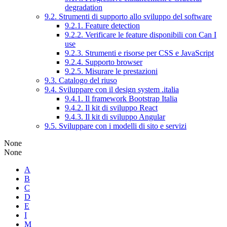
degradation
9.2. Strumenti di supporto allo sviluppo del software
9.2.1. Feature detection
9.2.2. Verificare le feature disponibili con Can I
use
9.2.3. Strumenti e risorse per CSS e JavaScript
9.2.4. Supporto browser
9.2.5. Misurare le prestazioni
9.3. Catalogo del riuso
9.4. Sviluppare con il design system .italia
9.4.1. Il framework Bootstrap Italia
9.4.2. Il kit di sviluppo React
9.4.3. Il kit di sviluppo Angular
9.5. Sviluppare con i modelli di sito e servizi
None
None
A
B
C
D
E
I
M