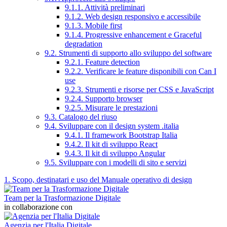
9.1.1. Attività preliminari
9.1.2. Web design responsivo e accessibile
9.1.3. Mobile first
9.1.4. Progressive enhancement e Graceful
degradation
9.2. Strumenti di supporto allo sviluppo del software
9.2.1. Feature detection
9.2.2. Verificare le feature disponibili con Can I
use
9.2.3. Strumenti e risorse per CSS e JavaScript
9.2.4. Supporto browser
9.2.5. Misurare le prestazioni
9.3. Catalogo del riuso
9.4. Sviluppare con il design system .italia
9.4.1. Il framework Bootstrap Italia
9.4.2. Il kit di sviluppo React
9.4.3. Il kit di sviluppo Angular
9.5. Sviluppare con i modelli di sito e servizi
1. Scopo, destinatari e uso del Manuale operativo di design
Team per la Trasformazione Digitale
in collaborazione con
Agenzia per l'Italia Digitale