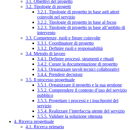
3.1. Obiettivi del progetto
3.2. Tipologie di progetti
3.2.1. Tipologie di progetto in base agli attori
coinvolti nel servizio
3.2.2. Tipologie di progetto in base al focus
3.2.3. Tipologie di progetto in base all’ambito di
intervento
3.3. Competenze, ruoli e figure coinvolte
3.3.1. Coordinatore di progetto
3.3.2. Definire ruoli e responsabilità
3.4. Metodo di lavoro
3.4.1. Definire processi, strumenti e rituali
3.4.2. Curare la documentazione di progetto
3.4.3. Organizzare tavoli tecnici collaborativi
3.4.4. Prendere decisioni
3.5. Il processo progettuale
3.5.1. Organizzare il progetto e la sua gestione
3.5.2. Comprendere il contesto d’uso del servizio
pubblico
3.5.3. Progettare i processi e i
touchpoint
del
servizio
3.5.4. Realizzare l’interfaccia utente del servizio
3.5.5. Validare la soluzione ottenuta
4. Ricerca progettuale
4.1. Ricerca primaria