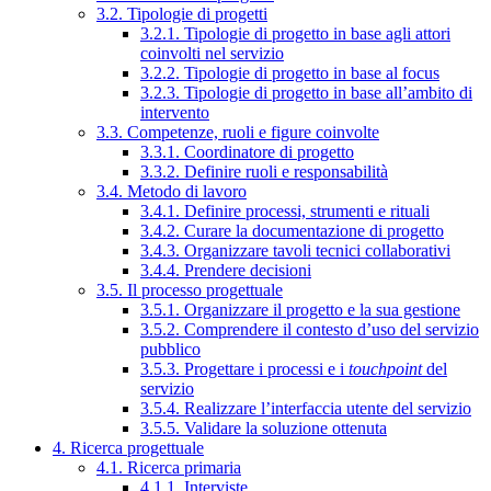
3.2. Tipologie di progetti
3.2.1. Tipologie di progetto in base agli attori
coinvolti nel servizio
3.2.2. Tipologie di progetto in base al focus
3.2.3. Tipologie di progetto in base all’ambito di
intervento
3.3. Competenze, ruoli e figure coinvolte
3.3.1. Coordinatore di progetto
3.3.2. Definire ruoli e responsabilità
3.4. Metodo di lavoro
3.4.1. Definire processi, strumenti e rituali
3.4.2. Curare la documentazione di progetto
3.4.3. Organizzare tavoli tecnici collaborativi
3.4.4. Prendere decisioni
3.5. Il processo progettuale
3.5.1. Organizzare il progetto e la sua gestione
3.5.2. Comprendere il contesto d’uso del servizio
pubblico
3.5.3. Progettare i processi e i
touchpoint
del
servizio
3.5.4. Realizzare l’interfaccia utente del servizio
3.5.5. Validare la soluzione ottenuta
4. Ricerca progettuale
4.1. Ricerca primaria
4.1.1. Interviste