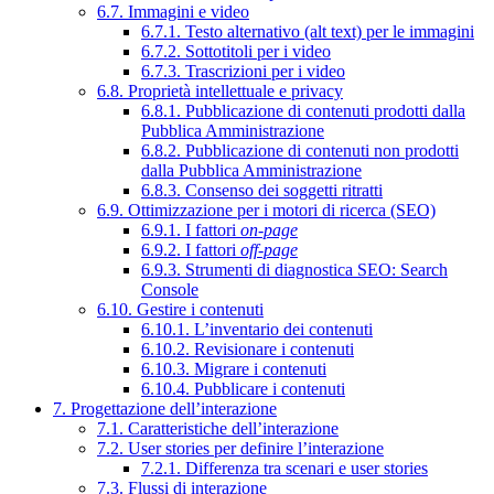
6.7. Immagini e video
6.7.1. Testo alternativo (alt text) per le immagini
6.7.2. Sottotitoli per i video
6.7.3. Trascrizioni per i video
6.8. Proprietà intellettuale e privacy
6.8.1. Pubblicazione di contenuti prodotti dalla
Pubblica Amministrazione
6.8.2. Pubblicazione di contenuti non prodotti
dalla Pubblica Amministrazione
6.8.3. Consenso dei soggetti ritratti
6.9. Ottimizzazione per i motori di ricerca (SEO)
6.9.1. I fattori
on-page
6.9.2. I fattori
off-page
6.9.3. Strumenti di diagnostica SEO: Search
Console
6.10. Gestire i contenuti
6.10.1. L’inventario dei contenuti
6.10.2. Revisionare i contenuti
6.10.3. Migrare i contenuti
6.10.4. Pubblicare i contenuti
7. Progettazione dell’interazione
7.1. Caratteristiche dell’interazione
7.2. User stories per definire l’interazione
7.2.1. Differenza tra scenari e user stories
7.3. Flussi di interazione