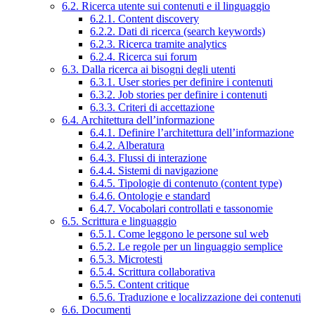
6.2. Ricerca utente sui contenuti e il linguaggio
6.2.1. Content discovery
6.2.2. Dati di ricerca (search keywords)
6.2.3. Ricerca tramite analytics
6.2.4. Ricerca sui forum
6.3. Dalla ricerca ai bisogni degli utenti
6.3.1. User stories per definire i contenuti
6.3.2. Job stories per definire i contenuti
6.3.3. Criteri di accettazione
6.4. Architettura dell’informazione
6.4.1. Definire l’architettura dell’informazione
6.4.2. Alberatura
6.4.3. Flussi di interazione
6.4.4. Sistemi di navigazione
6.4.5. Tipologie di contenuto (content type)
6.4.6. Ontologie e standard
6.4.7. Vocabolari controllati e tassonomie
6.5. Scrittura e linguaggio
6.5.1. Come leggono le persone sul web
6.5.2. Le regole per un linguaggio semplice
6.5.3. Microtesti
6.5.4. Scrittura collaborativa
6.5.5. Content critique
6.5.6. Traduzione e localizzazione dei contenuti
6.6. Documenti