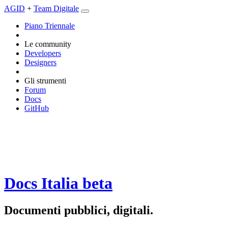
AGID
+
Team Digitale
Piano Triennale
Le community
Developers
Designers
Gli strumenti
Forum
Docs
GitHub
Docs Italia
beta
Documenti pubblici, digitali.