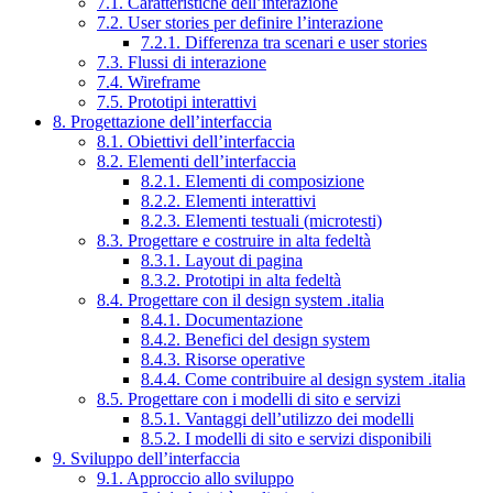
7.1. Caratteristiche dell’interazione
7.2. User stories per definire l’interazione
7.2.1. Differenza tra scenari e user stories
7.3. Flussi di interazione
7.4. Wireframe
7.5. Prototipi interattivi
8. Progettazione dell’interfaccia
8.1. Obiettivi dell’interfaccia
8.2. Elementi dell’interfaccia
8.2.1. Elementi di composizione
8.2.2. Elementi interattivi
8.2.3. Elementi testuali (microtesti)
8.3. Progettare e costruire in alta fedeltà
8.3.1. Layout di pagina
8.3.2. Prototipi in alta fedeltà
8.4. Progettare con il design system .italia
8.4.1. Documentazione
8.4.2. Benefici del design system
8.4.3. Risorse operative
8.4.4. Come contribuire al design system .italia
8.5. Progettare con i modelli di sito e servizi
8.5.1. Vantaggi dell’utilizzo dei modelli
8.5.2. I modelli di sito e servizi disponibili
9. Sviluppo dell’interfaccia
9.1. Approccio allo sviluppo