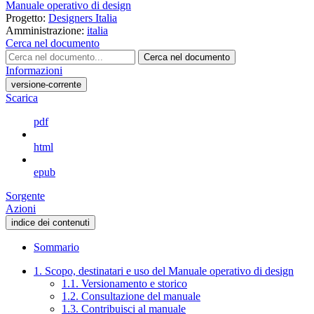
Manuale operativo di design
Progetto:
Designers Italia
Amministrazione:
italia
Cerca nel documento
Cerca nel documento
Informazioni
versione-corrente
Scarica
pdf
html
epub
Sorgente
Azioni
indice dei contenuti
Sommario
1. Scopo, destinatari e uso del Manuale operativo di design
1.1. Versionamento e storico
1.2. Consultazione del manuale
1.3. Contribuisci al manuale