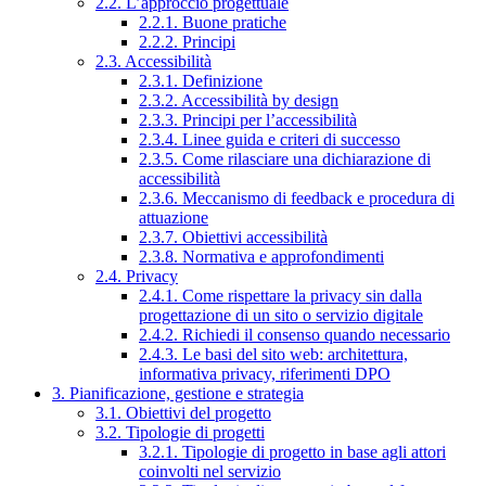
2.2. L’approccio progettuale
2.2.1. Buone pratiche
2.2.2. Principi
2.3. Accessibilità
2.3.1. Definizione
2.3.2. Accessibilità by design
2.3.3. Principi per l’accessibilità
2.3.4. Linee guida e criteri di successo
2.3.5. Come rilasciare una dichiarazione di
accessibilità
2.3.6. Meccanismo di feedback e procedura di
attuazione
2.3.7. Obiettivi accessibilità
2.3.8. Normativa e approfondimenti
2.4. Privacy
2.4.1. Come rispettare la privacy sin dalla
progettazione di un sito o servizio digitale
2.4.2. Richiedi il consenso quando necessario
2.4.3. Le basi del sito web: architettura,
informativa privacy, riferimenti DPO
3. Pianificazione, gestione e strategia
3.1. Obiettivi del progetto
3.2. Tipologie di progetti
3.2.1. Tipologie di progetto in base agli attori
coinvolti nel servizio