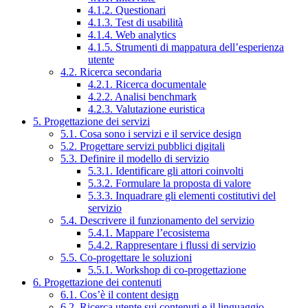
4.1.2. Questionari
4.1.3. Test di usabilità
4.1.4. Web analytics
4.1.5. Strumenti di mappatura dell’esperienza
utente
4.2. Ricerca secondaria
4.2.1. Ricerca documentale
4.2.2. Analisi benchmark
4.2.3. Valutazione euristica
5. Progettazione dei servizi
5.1. Cosa sono i servizi e il service design
5.2. Progettare servizi pubblici digitali
5.3. Definire il modello di servizio
5.3.1. Identificare gli attori coinvolti
5.3.2. Formulare la proposta di valore
5.3.3. Inquadrare gli elementi costitutivi del
servizio
5.4. Descrivere il funzionamento del servizio
5.4.1. Mappare l’ecosistema
5.4.2. Rappresentare i flussi di servizio
5.5. Co-progettare le soluzioni
5.5.1. Workshop di co-progettazione
6. Progettazione dei contenuti
6.1. Cos’è il content design
6.2. Ricerca utente sui contenuti e il linguaggio