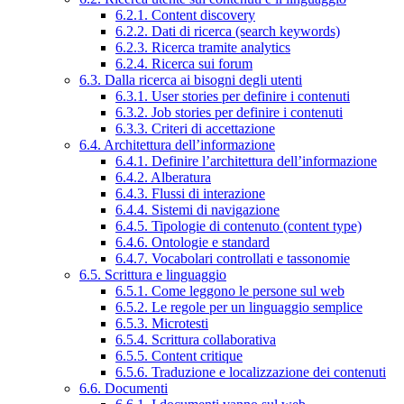
6.2.1. Content discovery
6.2.2. Dati di ricerca (search keywords)
6.2.3. Ricerca tramite analytics
6.2.4. Ricerca sui forum
6.3. Dalla ricerca ai bisogni degli utenti
6.3.1. User stories per definire i contenuti
6.3.2. Job stories per definire i contenuti
6.3.3. Criteri di accettazione
6.4. Architettura dell’informazione
6.4.1. Definire l’architettura dell’informazione
6.4.2. Alberatura
6.4.3. Flussi di interazione
6.4.4. Sistemi di navigazione
6.4.5. Tipologie di contenuto (content type)
6.4.6. Ontologie e standard
6.4.7. Vocabolari controllati e tassonomie
6.5. Scrittura e linguaggio
6.5.1. Come leggono le persone sul web
6.5.2. Le regole per un linguaggio semplice
6.5.3. Microtesti
6.5.4. Scrittura collaborativa
6.5.5. Content critique
6.5.6. Traduzione e localizzazione dei contenuti
6.6. Documenti