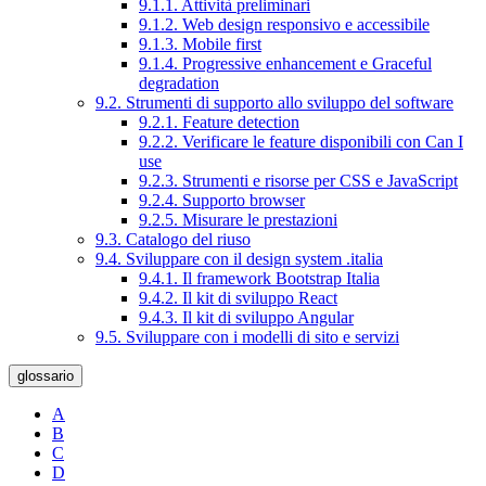
9.1.1. Attività preliminari
9.1.2. Web design responsivo e accessibile
9.1.3. Mobile first
9.1.4. Progressive enhancement e Graceful
degradation
9.2. Strumenti di supporto allo sviluppo del software
9.2.1. Feature detection
9.2.2. Verificare le feature disponibili con Can I
use
9.2.3. Strumenti e risorse per CSS e JavaScript
9.2.4. Supporto browser
9.2.5. Misurare le prestazioni
9.3. Catalogo del riuso
9.4. Sviluppare con il design system .italia
9.4.1. Il framework Bootstrap Italia
9.4.2. Il kit di sviluppo React
9.4.3. Il kit di sviluppo Angular
9.5. Sviluppare con i modelli di sito e servizi
glossario
A
B
C
D