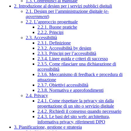
1.3. Contribuisci al manuale
2. Introduzione al design per i servizi pubblici digitali
2.1. Design per l’amministrazione digitale (
e-
government
)
2.2. L’approccio progettuale
2.2.1. Buone pratiche
2.2.2. Principi
2.3. Accessibilità
2.3.1. Definizione
2.3.2. Accessibilità by design
2.3.3. Principi per l’accessibilità
2.3.4. Linee guida e criteri di successo
2.3.5. Come rilasciare una dichiarazione di
accessibilità
2.3.6. Meccanismo di feedback e procedura di
attuazione
2.3.7. Obiettivi accessibilità
2.3.8. Normativa e approfondimenti
2.4. Privacy
2.4.1. Come rispettare la privacy sin dalla
progettazione di un sito o servizio digitale
2.4.2. Richiedi il consenso quando necessario
2.4.3. Le basi del sito web: architettura,
informativa privacy, riferimenti DPO
3. Pianificazione, gestione e strategia