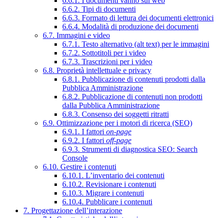
6.6.1. I documenti vanno sul web
6.6.2. Tipi di documenti
6.6.3. Formato di lettura dei documenti elettronici
6.6.4. Modalità di produzione dei documenti
6.7. Immagini e video
6.7.1. Testo alternativo (alt text) per le immagini
6.7.2. Sottotitoli per i video
6.7.3. Trascrizioni per i video
6.8. Proprietà intellettuale e privacy
6.8.1. Pubblicazione di contenuti prodotti dalla
Pubblica Amministrazione
6.8.2. Pubblicazione di contenuti non prodotti
dalla Pubblica Amministrazione
6.8.3. Consenso dei soggetti ritratti
6.9. Ottimizzazione per i motori di ricerca (SEO)
6.9.1. I fattori
on-page
6.9.2. I fattori
off-page
6.9.3. Strumenti di diagnostica SEO: Search
Console
6.10. Gestire i contenuti
6.10.1. L’inventario dei contenuti
6.10.2. Revisionare i contenuti
6.10.3. Migrare i contenuti
6.10.4. Pubblicare i contenuti
7. Progettazione dell’interazione