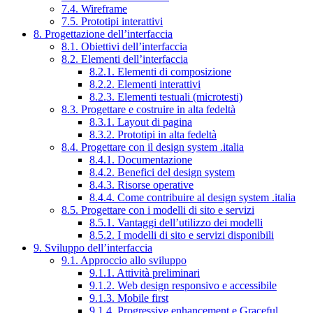
7.4. Wireframe
7.5. Prototipi interattivi
8. Progettazione dell’interfaccia
8.1. Obiettivi dell’interfaccia
8.2. Elementi dell’interfaccia
8.2.1. Elementi di composizione
8.2.2. Elementi interattivi
8.2.3. Elementi testuali (microtesti)
8.3. Progettare e costruire in alta fedeltà
8.3.1. Layout di pagina
8.3.2. Prototipi in alta fedeltà
8.4. Progettare con il design system .italia
8.4.1. Documentazione
8.4.2. Benefici del design system
8.4.3. Risorse operative
8.4.4. Come contribuire al design system .italia
8.5. Progettare con i modelli di sito e servizi
8.5.1. Vantaggi dell’utilizzo dei modelli
8.5.2. I modelli di sito e servizi disponibili
9. Sviluppo dell’interfaccia
9.1. Approccio allo sviluppo
9.1.1. Attività preliminari
9.1.2. Web design responsivo e accessibile
9.1.3. Mobile first
9.1.4. Progressive enhancement e Graceful