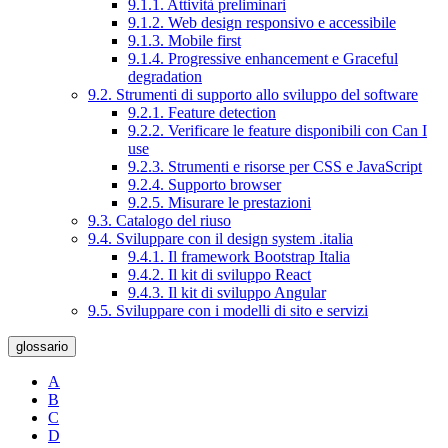
9.1.1. Attività preliminari
9.1.2. Web design responsivo e accessibile
9.1.3. Mobile first
9.1.4. Progressive enhancement e Graceful
degradation
9.2. Strumenti di supporto allo sviluppo del software
9.2.1. Feature detection
9.2.2. Verificare le feature disponibili con Can I
use
9.2.3. Strumenti e risorse per CSS e JavaScript
9.2.4. Supporto browser
9.2.5. Misurare le prestazioni
9.3. Catalogo del riuso
9.4. Sviluppare con il design system .italia
9.4.1. Il framework Bootstrap Italia
9.4.2. Il kit di sviluppo React
9.4.3. Il kit di sviluppo Angular
9.5. Sviluppare con i modelli di sito e servizi
glossario
A
B
C
D