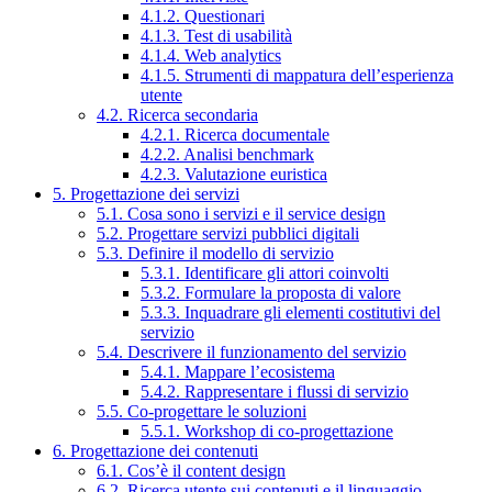
4.1.2. Questionari
4.1.3. Test di usabilità
4.1.4. Web analytics
4.1.5. Strumenti di mappatura dell’esperienza
utente
4.2. Ricerca secondaria
4.2.1. Ricerca documentale
4.2.2. Analisi benchmark
4.2.3. Valutazione euristica
5. Progettazione dei servizi
5.1. Cosa sono i servizi e il service design
5.2. Progettare servizi pubblici digitali
5.3. Definire il modello di servizio
5.3.1. Identificare gli attori coinvolti
5.3.2. Formulare la proposta di valore
5.3.3. Inquadrare gli elementi costitutivi del
servizio
5.4. Descrivere il funzionamento del servizio
5.4.1. Mappare l’ecosistema
5.4.2. Rappresentare i flussi di servizio
5.5. Co-progettare le soluzioni
5.5.1. Workshop di co-progettazione
6. Progettazione dei contenuti
6.1. Cos’è il content design
6.2. Ricerca utente sui contenuti e il linguaggio