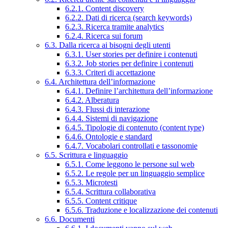
6.2.1. Content discovery
6.2.2. Dati di ricerca (search keywords)
6.2.3. Ricerca tramite analytics
6.2.4. Ricerca sui forum
6.3. Dalla ricerca ai bisogni degli utenti
6.3.1. User stories per definire i contenuti
6.3.2. Job stories per definire i contenuti
6.3.3. Criteri di accettazione
6.4. Architettura dell’informazione
6.4.1. Definire l’architettura dell’informazione
6.4.2. Alberatura
6.4.3. Flussi di interazione
6.4.4. Sistemi di navigazione
6.4.5. Tipologie di contenuto (content type)
6.4.6. Ontologie e standard
6.4.7. Vocabolari controllati e tassonomie
6.5. Scrittura e linguaggio
6.5.1. Come leggono le persone sul web
6.5.2. Le regole per un linguaggio semplice
6.5.3. Microtesti
6.5.4. Scrittura collaborativa
6.5.5. Content critique
6.5.6. Traduzione e localizzazione dei contenuti
6.6. Documenti