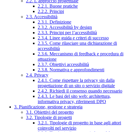
2.2. L’approccio progettuale
2.2.1. Buone pratiche
2.2.2. Principi
2.3. Accessibilità
2.3.1. Definizione
2.3.2. Accessibilità by design
2.3.3. Principi per l’accessibilità
2.3.4. Linee guida e criteri di successo
2.3.5. Come rilasciare una dichiarazione di
accessibilità
2.3.6. Meccanismo di feedback e procedura di
attuazione
2.3.7. Obiettivi accessibilità
2.3.8. Normativa e approfondimenti
2.4. Privacy
2.4.1. Come rispettare la privacy sin dalla
progettazione di un sito o servizio digitale
2.4.2. Richiedi il consenso quando necessario
2.4.3. Le basi del sito web: architettura,
informativa privacy, riferimenti DPO
3. Pianificazione, gestione e strategia
3.1. Obiettivi del progetto
3.2. Tipologie di progetti
3.2.1. Tipologie di progetto in base agli attori
coinvolti nel servizio