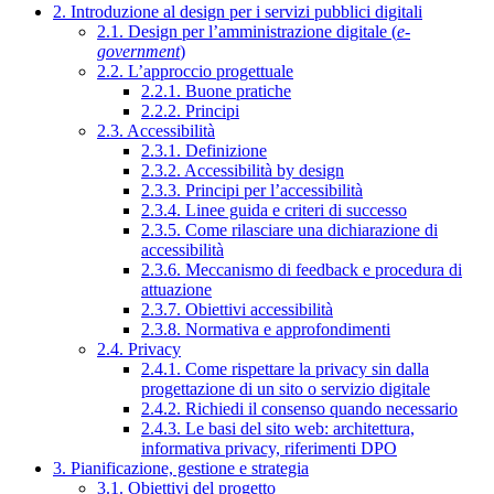
2. Introduzione al design per i servizi pubblici digitali
2.1. Design per l’amministrazione digitale (
e-
government
)
2.2. L’approccio progettuale
2.2.1. Buone pratiche
2.2.2. Principi
2.3. Accessibilità
2.3.1. Definizione
2.3.2. Accessibilità by design
2.3.3. Principi per l’accessibilità
2.3.4. Linee guida e criteri di successo
2.3.5. Come rilasciare una dichiarazione di
accessibilità
2.3.6. Meccanismo di feedback e procedura di
attuazione
2.3.7. Obiettivi accessibilità
2.3.8. Normativa e approfondimenti
2.4. Privacy
2.4.1. Come rispettare la privacy sin dalla
progettazione di un sito o servizio digitale
2.4.2. Richiedi il consenso quando necessario
2.4.3. Le basi del sito web: architettura,
informativa privacy, riferimenti DPO
3. Pianificazione, gestione e strategia
3.1. Obiettivi del progetto