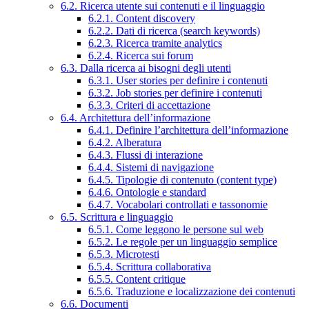
6.2. Ricerca utente sui contenuti e il linguaggio
6.2.1. Content discovery
6.2.2. Dati di ricerca (search keywords)
6.2.3. Ricerca tramite analytics
6.2.4. Ricerca sui forum
6.3. Dalla ricerca ai bisogni degli utenti
6.3.1. User stories per definire i contenuti
6.3.2. Job stories per definire i contenuti
6.3.3. Criteri di accettazione
6.4. Architettura dell’informazione
6.4.1. Definire l’architettura dell’informazione
6.4.2. Alberatura
6.4.3. Flussi di interazione
6.4.4. Sistemi di navigazione
6.4.5. Tipologie di contenuto (content type)
6.4.6. Ontologie e standard
6.4.7. Vocabolari controllati e tassonomie
6.5. Scrittura e linguaggio
6.5.1. Come leggono le persone sul web
6.5.2. Le regole per un linguaggio semplice
6.5.3. Microtesti
6.5.4. Scrittura collaborativa
6.5.5. Content critique
6.5.6. Traduzione e localizzazione dei contenuti
6.6. Documenti