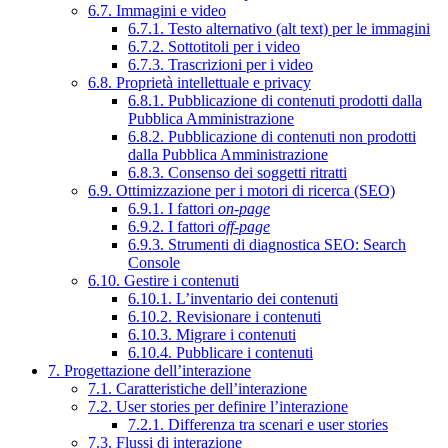
6.7. Immagini e video
6.7.1. Testo alternativo (alt text) per le immagini
6.7.2. Sottotitoli per i video
6.7.3. Trascrizioni per i video
6.8. Proprietà intellettuale e privacy
6.8.1. Pubblicazione di contenuti prodotti dalla
Pubblica Amministrazione
6.8.2. Pubblicazione di contenuti non prodotti
dalla Pubblica Amministrazione
6.8.3. Consenso dei soggetti ritratti
6.9. Ottimizzazione per i motori di ricerca (SEO)
6.9.1. I fattori
on-page
6.9.2. I fattori
off-page
6.9.3. Strumenti di diagnostica SEO: Search
Console
6.10. Gestire i contenuti
6.10.1. L’inventario dei contenuti
6.10.2. Revisionare i contenuti
6.10.3. Migrare i contenuti
6.10.4. Pubblicare i contenuti
7. Progettazione dell’interazione
7.1. Caratteristiche dell’interazione
7.2. User stories per definire l’interazione
7.2.1. Differenza tra scenari e user stories
7.3. Flussi di interazione