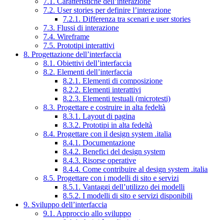
7.1. Caratteristiche dell’interazione
7.2. User stories per definire l’interazione
7.2.1. Differenza tra scenari e user stories
7.3. Flussi di interazione
7.4. Wireframe
7.5. Prototipi interattivi
8. Progettazione dell’interfaccia
8.1. Obiettivi dell’interfaccia
8.2. Elementi dell’interfaccia
8.2.1. Elementi di composizione
8.2.2. Elementi interattivi
8.2.3. Elementi testuali (microtesti)
8.3. Progettare e costruire in alta fedeltà
8.3.1. Layout di pagina
8.3.2. Prototipi in alta fedeltà
8.4. Progettare con il design system .italia
8.4.1. Documentazione
8.4.2. Benefici del design system
8.4.3. Risorse operative
8.4.4. Come contribuire al design system .italia
8.5. Progettare con i modelli di sito e servizi
8.5.1. Vantaggi dell’utilizzo dei modelli
8.5.2. I modelli di sito e servizi disponibili
9. Sviluppo dell’interfaccia
9.1. Approccio allo sviluppo