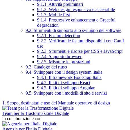
9.1.1. Attività preliminari
9.1.2. Web design responsivo e accessibile
9.1.3. Mobile first
9.1.4. Progressive enhancement e Graceful
degradation
9.2. Strumenti di supporto allo sviluppo del software
9.2.1. Feature detection
9.2.2. Verificare le feature disponibili con Can I
use
9.2.3. Strumenti e risorse per CSS e JavaScript
9.2.4. Supporto browser
9.2.5. Misurare le prestazioni
9.3. Catalogo del riuso
9.4. Sviluppare con il design system .italia
9.4.1. Il framework Bootstrap Italia
9.4.2. Il kit di sviluppo React
9.4.3. Il kit di sviluppo Angular
9.5. Sviluppare con i modelli di sito e servizi
1. Scopo, destinatari e uso del Manuale operativo di design
Team per la Trasformazione Digitale
in collaborazione con
Agenzia per l'Italia Digitale