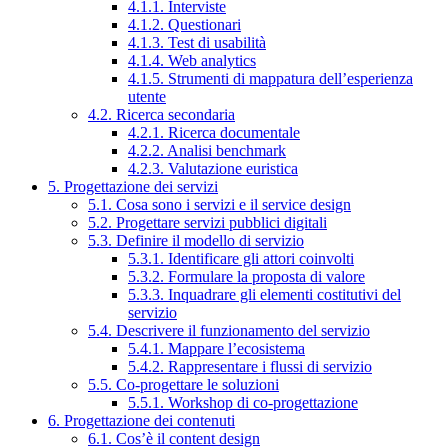
4.1.1. Interviste
4.1.2. Questionari
4.1.3. Test di usabilità
4.1.4. Web analytics
4.1.5. Strumenti di mappatura dell’esperienza
utente
4.2. Ricerca secondaria
4.2.1. Ricerca documentale
4.2.2. Analisi benchmark
4.2.3. Valutazione euristica
5. Progettazione dei servizi
5.1. Cosa sono i servizi e il service design
5.2. Progettare servizi pubblici digitali
5.3. Definire il modello di servizio
5.3.1. Identificare gli attori coinvolti
5.3.2. Formulare la proposta di valore
5.3.3. Inquadrare gli elementi costitutivi del
servizio
5.4. Descrivere il funzionamento del servizio
5.4.1. Mappare l’ecosistema
5.4.2. Rappresentare i flussi di servizio
5.5. Co-progettare le soluzioni
5.5.1. Workshop di co-progettazione
6. Progettazione dei contenuti
6.1. Cos’è il content design