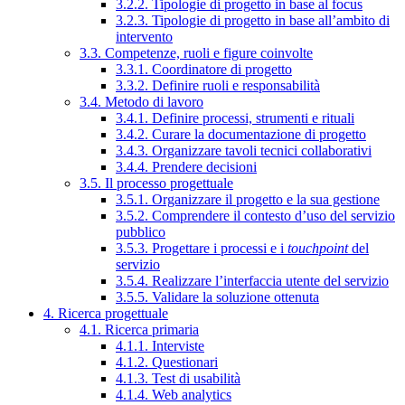
3.2.2. Tipologie di progetto in base al focus
3.2.3. Tipologie di progetto in base all’ambito di
intervento
3.3. Competenze, ruoli e figure coinvolte
3.3.1. Coordinatore di progetto
3.3.2. Definire ruoli e responsabilità
3.4. Metodo di lavoro
3.4.1. Definire processi, strumenti e rituali
3.4.2. Curare la documentazione di progetto
3.4.3. Organizzare tavoli tecnici collaborativi
3.4.4. Prendere decisioni
3.5. Il processo progettuale
3.5.1. Organizzare il progetto e la sua gestione
3.5.2. Comprendere il contesto d’uso del servizio
pubblico
3.5.3. Progettare i processi e i
touchpoint
del
servizio
3.5.4. Realizzare l’interfaccia utente del servizio
3.5.5. Validare la soluzione ottenuta
4. Ricerca progettuale
4.1. Ricerca primaria
4.1.1. Interviste
4.1.2. Questionari
4.1.3. Test di usabilità
4.1.4. Web analytics