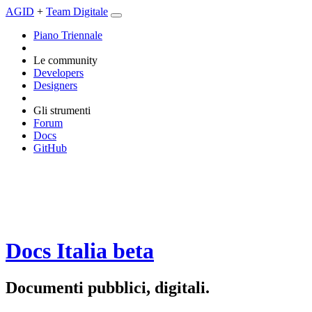
AGID
+
Team Digitale
Piano Triennale
Le community
Developers
Designers
Gli strumenti
Forum
Docs
GitHub
Docs Italia
beta
Documenti pubblici, digitali.