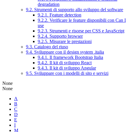
degradation
9.2. Strumenti di supporto allo sviluppo del software
9.2.1. Feature detection
9.2.2. Verificare le feature disponibili con Can I
use
9.2.3. Strumenti e risorse per CSS e JavaScript
9.2.4. Supporto browser
9.2.5. Misurare le prestazioni
9.3. Catalogo del riuso
9.4. Sviluppare con il design system .italia
9.4.1. Il framework Bootstrap Italia
9.4.2. Il kit di sviluppo React
9.4.3. Il kit di sviluppo Angular
9.5. Sviluppare con i modelli di sito e servizi
None
None
A
B
C
D
E
I
M