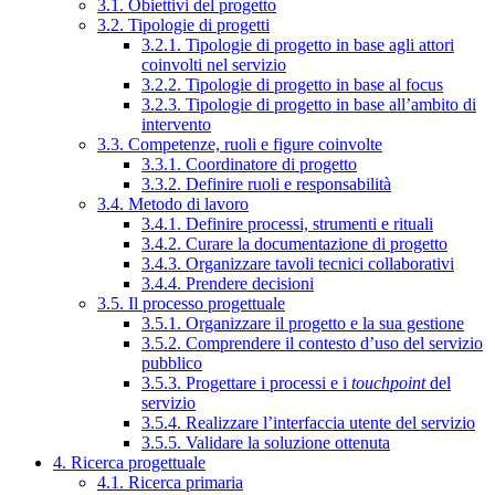
3.1. Obiettivi del progetto
3.2. Tipologie di progetti
3.2.1. Tipologie di progetto in base agli attori
coinvolti nel servizio
3.2.2. Tipologie di progetto in base al focus
3.2.3. Tipologie di progetto in base all’ambito di
intervento
3.3. Competenze, ruoli e figure coinvolte
3.3.1. Coordinatore di progetto
3.3.2. Definire ruoli e responsabilità
3.4. Metodo di lavoro
3.4.1. Definire processi, strumenti e rituali
3.4.2. Curare la documentazione di progetto
3.4.3. Organizzare tavoli tecnici collaborativi
3.4.4. Prendere decisioni
3.5. Il processo progettuale
3.5.1. Organizzare il progetto e la sua gestione
3.5.2. Comprendere il contesto d’uso del servizio
pubblico
3.5.3. Progettare i processi e i
touchpoint
del
servizio
3.5.4. Realizzare l’interfaccia utente del servizio
3.5.5. Validare la soluzione ottenuta
4. Ricerca progettuale
4.1. Ricerca primaria