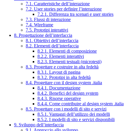
7.1. Caratteristiche dell’interazione
7.2. User stories per definire l’interazione
7.2.1. Differenza tra scenari e user stories
7.3. Flussi di interazione
7.4. Wireframe
7.5. Prototipi interattivi
8. Progettazione dell’interfaccia
8.1. Obiettivi dell’interfaccia
8.2. Elementi dell’interfaccia
8.2.1. Elementi di composizione
8.2.2. Elementi interattivi
8.2.3. Elementi testuali (microtesti)
8.3. Progettare e costruire in alta fedeltà
8.3.1. Layout di pagina
8.3.2. Prototipi in alta fedeltà
8.4. Progettare con il design system .italia
8.4.1. Documentazione
8.4.2. Benefici del design system
8.4.3. Risorse operative
8.4.4. Come contribuire al design system .italia
8.5. Progettare con i modelli di sito e servizi
8.5.1. Vantaggi dell’utilizzo dei modelli
8.5.2. I modelli di sito e servizi disponibili
9. Sviluppo dell’interfaccia
9.1. Approccio allo sviluppo