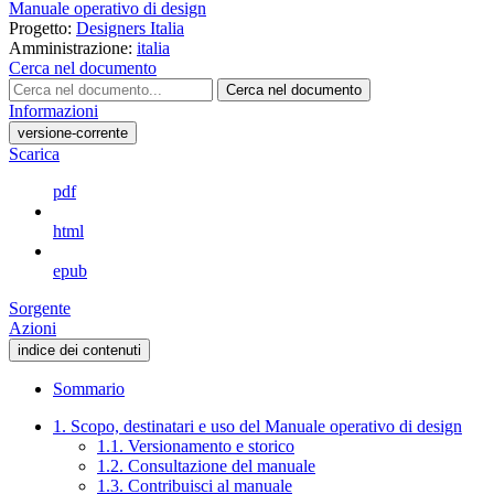
Manuale operativo di design
Progetto:
Designers Italia
Amministrazione:
italia
Cerca nel documento
Cerca nel documento
Informazioni
versione-corrente
Scarica
pdf
html
epub
Sorgente
Azioni
indice dei contenuti
Sommario
1. Scopo, destinatari e uso del Manuale operativo di design
1.1. Versionamento e storico
1.2. Consultazione del manuale
1.3. Contribuisci al manuale