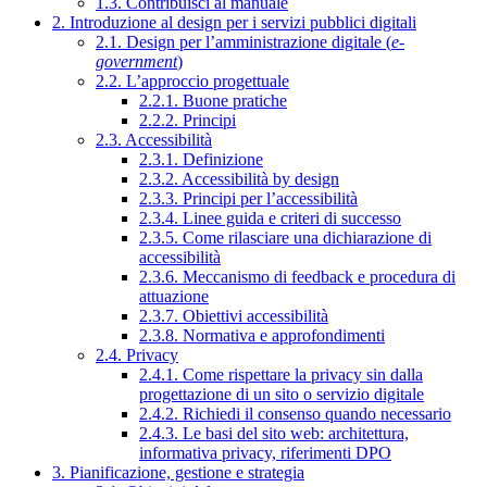
1.3. Contribuisci al manuale
2. Introduzione al design per i servizi pubblici digitali
2.1. Design per l’amministrazione digitale (
e-
government
)
2.2. L’approccio progettuale
2.2.1. Buone pratiche
2.2.2. Principi
2.3. Accessibilità
2.3.1. Definizione
2.3.2. Accessibilità by design
2.3.3. Principi per l’accessibilità
2.3.4. Linee guida e criteri di successo
2.3.5. Come rilasciare una dichiarazione di
accessibilità
2.3.6. Meccanismo di feedback e procedura di
attuazione
2.3.7. Obiettivi accessibilità
2.3.8. Normativa e approfondimenti
2.4. Privacy
2.4.1. Come rispettare la privacy sin dalla
progettazione di un sito o servizio digitale
2.4.2. Richiedi il consenso quando necessario
2.4.3. Le basi del sito web: architettura,
informativa privacy, riferimenti DPO
3. Pianificazione, gestione e strategia