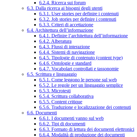
6.2.4. Ricerca sui forum
6.3. Dalla ricerca ai bisogni degli utenti
6.3.1. User stories per definire i contenuti
6.3.2. Job stories per definire i contenuti
6.3.3. Criteri di accettazione
6.4. Architettura dell’informazione
6.4.1. Definire l’architettura dell’informazione
6.4.2. Alberatura
6.4.3. Flussi di interazione
6.4.4. Sistemi di navigazione
6.4.5. Tipologie di contenuto (content type)
6.4.6. Ontologie e standard
6.4.7. Vocabolari controllati e tassonomie
6.5. Scrittura e linguaggio
6.5.1. Come leggono le persone sul web
6.5.2. Le regole per un linguaggio semplice
6.5.3. Microtesti
6.5.4. Scrittura collaborativa
6.5.5. Content critique
6.5.6. Traduzione e localizzazione dei contenuti
6.6. Documenti
6.6.1. I documenti vanno sul web
6.6.2. Tipi di documenti
6.6.3. Formato di lettura dei documenti elettronici
6.6.4. Modalità di produzione dei documenti