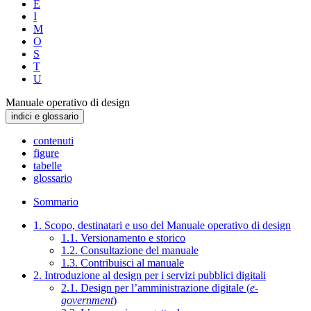
E
I
M
O
S
T
U
Manuale operativo di design
indici e glossario
contenuti
figure
tabelle
glossario
Sommario
1. Scopo, destinatari e uso del Manuale operativo di design
1.1. Versionamento e storico
1.2. Consultazione del manuale
1.3. Contribuisci al manuale
2. Introduzione al design per i servizi pubblici digitali
2.1. Design per l’amministrazione digitale (
e-
government
)