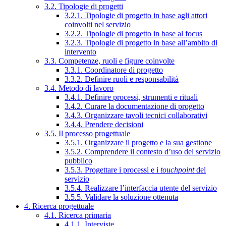
3.2. Tipologie di progetti
3.2.1. Tipologie di progetto in base agli attori
coinvolti nel servizio
3.2.2. Tipologie di progetto in base al focus
3.2.3. Tipologie di progetto in base all’ambito di
intervento
3.3. Competenze, ruoli e figure coinvolte
3.3.1. Coordinatore di progetto
3.3.2. Definire ruoli e responsabilità
3.4. Metodo di lavoro
3.4.1. Definire processi, strumenti e rituali
3.4.2. Curare la documentazione di progetto
3.4.3. Organizzare tavoli tecnici collaborativi
3.4.4. Prendere decisioni
3.5. Il processo progettuale
3.5.1. Organizzare il progetto e la sua gestione
3.5.2. Comprendere il contesto d’uso del servizio
pubblico
3.5.3. Progettare i processi e i
touchpoint
del
servizio
3.5.4. Realizzare l’interfaccia utente del servizio
3.5.5. Validare la soluzione ottenuta
4. Ricerca progettuale
4.1. Ricerca primaria
4.1.1. Interviste