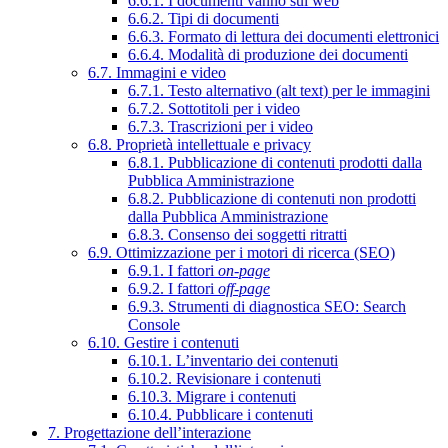
6.6.1. I documenti vanno sul web
6.6.2. Tipi di documenti
6.6.3. Formato di lettura dei documenti elettronici
6.6.4. Modalità di produzione dei documenti
6.7. Immagini e video
6.7.1. Testo alternativo (alt text) per le immagini
6.7.2. Sottotitoli per i video
6.7.3. Trascrizioni per i video
6.8. Proprietà intellettuale e privacy
6.8.1. Pubblicazione di contenuti prodotti dalla
Pubblica Amministrazione
6.8.2. Pubblicazione di contenuti non prodotti
dalla Pubblica Amministrazione
6.8.3. Consenso dei soggetti ritratti
6.9. Ottimizzazione per i motori di ricerca (SEO)
6.9.1. I fattori
on-page
6.9.2. I fattori
off-page
6.9.3. Strumenti di diagnostica SEO: Search
Console
6.10. Gestire i contenuti
6.10.1. L’inventario dei contenuti
6.10.2. Revisionare i contenuti
6.10.3. Migrare i contenuti
6.10.4. Pubblicare i contenuti
7. Progettazione dell’interazione