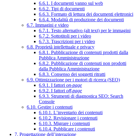
6.6.1. I documenti vanno sul web
6.6.2. Tipi di documenti
6.6.3. Formato di lettura dei documenti elettronici
6.6.4. Modalità di produzione dei documenti
6.7. Immagini e video
6.7.1. Testo alternativo (alt text) per le immagini
6.7.2. Sottotitoli per i video
6.7.3. Trascrizioni per i video
6.8. Proprietà intellettuale e privacy
6.8.1. Pubblicazione di contenuti prodotti dalla
Pubblica Amministrazione
6.8.2. Pubblicazione di contenuti non prodotti
dalla Pubblica Amministrazione
6.8.3. Consenso dei soggetti ritratti
6.9. Ottimizzazione per i motori di ricerca (SEO)
6.9.1. I fattori
on-page
6.9.2. I fattori
off-page
6.9.3. Strumenti di diagnostica SEO: Search
Console
6.10. Gestire i contenuti
6.10.1. L’inventario dei contenuti
6.10.2. Revisionare i contenuti
6.10.3. Migrare i contenuti
6.10.4. Pubblicare i contenuti
7. Progettazione dell’interazione