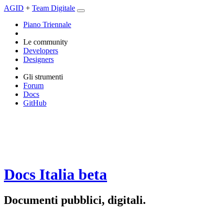
AGID
+
Team Digitale
Piano Triennale
Le community
Developers
Designers
Gli strumenti
Forum
Docs
GitHub
Docs Italia
beta
Documenti pubblici, digitali.