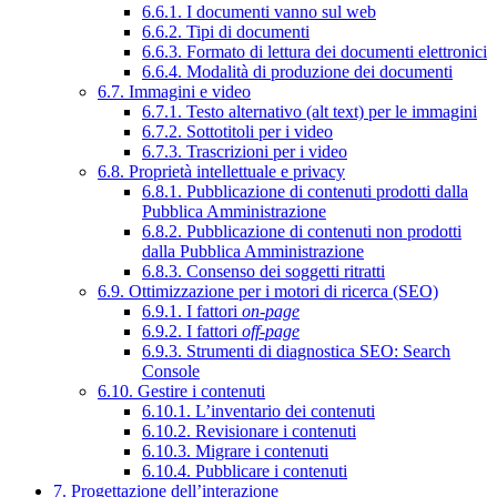
6.6.1. I documenti vanno sul web
6.6.2. Tipi di documenti
6.6.3. Formato di lettura dei documenti elettronici
6.6.4. Modalità di produzione dei documenti
6.7. Immagini e video
6.7.1. Testo alternativo (alt text) per le immagini
6.7.2. Sottotitoli per i video
6.7.3. Trascrizioni per i video
6.8. Proprietà intellettuale e privacy
6.8.1. Pubblicazione di contenuti prodotti dalla
Pubblica Amministrazione
6.8.2. Pubblicazione di contenuti non prodotti
dalla Pubblica Amministrazione
6.8.3. Consenso dei soggetti ritratti
6.9. Ottimizzazione per i motori di ricerca (SEO)
6.9.1. I fattori
on-page
6.9.2. I fattori
off-page
6.9.3. Strumenti di diagnostica SEO: Search
Console
6.10. Gestire i contenuti
6.10.1. L’inventario dei contenuti
6.10.2. Revisionare i contenuti
6.10.3. Migrare i contenuti
6.10.4. Pubblicare i contenuti
7. Progettazione dell’interazione