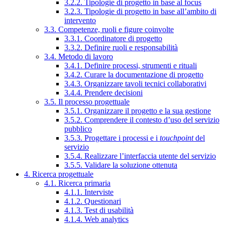
3.2.2. Tipologie di progetto in base al focus
3.2.3. Tipologie di progetto in base all’ambito di
intervento
3.3. Competenze, ruoli e figure coinvolte
3.3.1. Coordinatore di progetto
3.3.2. Definire ruoli e responsabilità
3.4. Metodo di lavoro
3.4.1. Definire processi, strumenti e rituali
3.4.2. Curare la documentazione di progetto
3.4.3. Organizzare tavoli tecnici collaborativi
3.4.4. Prendere decisioni
3.5. Il processo progettuale
3.5.1. Organizzare il progetto e la sua gestione
3.5.2. Comprendere il contesto d’uso del servizio
pubblico
3.5.3. Progettare i processi e i
touchpoint
del
servizio
3.5.4. Realizzare l’interfaccia utente del servizio
3.5.5. Validare la soluzione ottenuta
4. Ricerca progettuale
4.1. Ricerca primaria
4.1.1. Interviste
4.1.2. Questionari
4.1.3. Test di usabilità
4.1.4. Web analytics