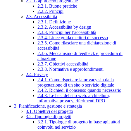
2.2. L’approccio progettuale
2.2.1. Buone pratiche
2.2.2. Principi
2.3. Accessibilità
2.3.1. Definizione
2.3.2. Accessibilità by design
2.3.3. Principi per l’accessibilità
2.3.4. Linee guida e criteri di successo
2.3.5. Come rilasciare una dichiarazione di
accessibilità
2.3.6. Meccanismo di feedback e procedura di
attuazione
2.3.7. Obiettivi accessibilità
2.3.8. Normativa e approfondimenti
2.4. Privacy
2.4.1. Come rispettare la privacy sin dalla
progettazione di un sito o servizio digitale
2.4.2. Richiedi il consenso quando necessario
2.4.3. Le basi del sito web: architettura,
informativa privacy, riferimenti DPO
3. Pianificazione, gestione e strategia
3.1. Obiettivi del progetto
3.2. Tipologie di progetti
3.2.1. Tipologie di progetto in base agli attori
coinvolti nel servizio