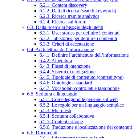
6.2.1. Content discovery
6.2.2. Dati di ricerca (search keywords)
6.2.3. Ricerca tramite analytics
6.2.4. Ricerca sui forum
6.3. Dalla ricerca ai bisogni degli utenti
6.3.1. User stories per definire i contenuti
6.3.2. Job stories per definire i contenuti
6.3.3. Criteri di accettazione
6.4. Architettura dell’informazione
6.4.1. Definire l’architettura dell’informazione
6.4.2. Alberatura
6.4.3. Flussi di interazione
6.4.4. Sistemi di navigazione
6.4.5. Tipologie di contenuto (content type)
6.4.6. Ontologie e standard
6.4.7. Vocabolari controllati e tassonomie
6.5. Scrittura e linguaggio
6.5.1. Come leggono le persone sul web
6.5.2. Le regole per un linguaggio semplice
6.5.3. Microtesti
6.5.4. Scrittura collaborativa
6.5.5. Content critique
6.5.6. Traduzione e localizzazione dei contenuti
6.6. Documenti