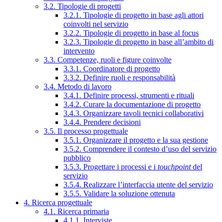
3.2. Tipologie di progetti
3.2.1. Tipologie di progetto in base agli attori
coinvolti nel servizio
3.2.2. Tipologie di progetto in base al focus
3.2.3. Tipologie di progetto in base all’ambito di
intervento
3.3. Competenze, ruoli e figure coinvolte
3.3.1. Coordinatore di progetto
3.3.2. Definire ruoli e responsabilità
3.4. Metodo di lavoro
3.4.1. Definire processi, strumenti e rituali
3.4.2. Curare la documentazione di progetto
3.4.3. Organizzare tavoli tecnici collaborativi
3.4.4. Prendere decisioni
3.5. Il processo progettuale
3.5.1. Organizzare il progetto e la sua gestione
3.5.2. Comprendere il contesto d’uso del servizio
pubblico
3.5.3. Progettare i processi e i
touchpoint
del
servizio
3.5.4. Realizzare l’interfaccia utente del servizio
3.5.5. Validare la soluzione ottenuta
4. Ricerca progettuale
4.1. Ricerca primaria
4.1.1. Interviste