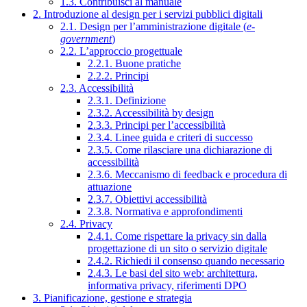
1.3. Contribuisci al manuale
2. Introduzione al design per i servizi pubblici digitali
2.1. Design per l’amministrazione digitale (
e-
government
)
2.2. L’approccio progettuale
2.2.1. Buone pratiche
2.2.2. Principi
2.3. Accessibilità
2.3.1. Definizione
2.3.2. Accessibilità by design
2.3.3. Principi per l’accessibilità
2.3.4. Linee guida e criteri di successo
2.3.5. Come rilasciare una dichiarazione di
accessibilità
2.3.6. Meccanismo di feedback e procedura di
attuazione
2.3.7. Obiettivi accessibilità
2.3.8. Normativa e approfondimenti
2.4. Privacy
2.4.1. Come rispettare la privacy sin dalla
progettazione di un sito o servizio digitale
2.4.2. Richiedi il consenso quando necessario
2.4.3. Le basi del sito web: architettura,
informativa privacy, riferimenti DPO
3. Pianificazione, gestione e strategia