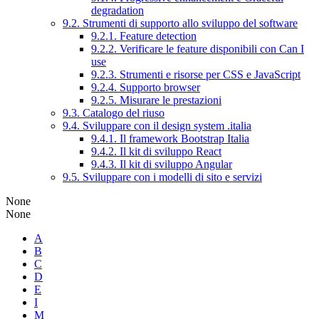
degradation
9.2. Strumenti di supporto allo sviluppo del software
9.2.1. Feature detection
9.2.2. Verificare le feature disponibili con Can I
use
9.2.3. Strumenti e risorse per CSS e JavaScript
9.2.4. Supporto browser
9.2.5. Misurare le prestazioni
9.3. Catalogo del riuso
9.4. Sviluppare con il design system .italia
9.4.1. Il framework Bootstrap Italia
9.4.2. Il kit di sviluppo React
9.4.3. Il kit di sviluppo Angular
9.5. Sviluppare con i modelli di sito e servizi
None
None
A
B
C
D
E
I
M