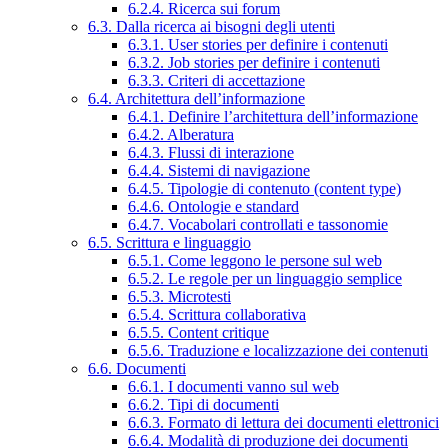
6.2.4. Ricerca sui forum
6.3. Dalla ricerca ai bisogni degli utenti
6.3.1. User stories per definire i contenuti
6.3.2. Job stories per definire i contenuti
6.3.3. Criteri di accettazione
6.4. Architettura dell’informazione
6.4.1. Definire l’architettura dell’informazione
6.4.2. Alberatura
6.4.3. Flussi di interazione
6.4.4. Sistemi di navigazione
6.4.5. Tipologie di contenuto (content type)
6.4.6. Ontologie e standard
6.4.7. Vocabolari controllati e tassonomie
6.5. Scrittura e linguaggio
6.5.1. Come leggono le persone sul web
6.5.2. Le regole per un linguaggio semplice
6.5.3. Microtesti
6.5.4. Scrittura collaborativa
6.5.5. Content critique
6.5.6. Traduzione e localizzazione dei contenuti
6.6. Documenti
6.6.1. I documenti vanno sul web
6.6.2. Tipi di documenti
6.6.3. Formato di lettura dei documenti elettronici
6.6.4. Modalità di produzione dei documenti