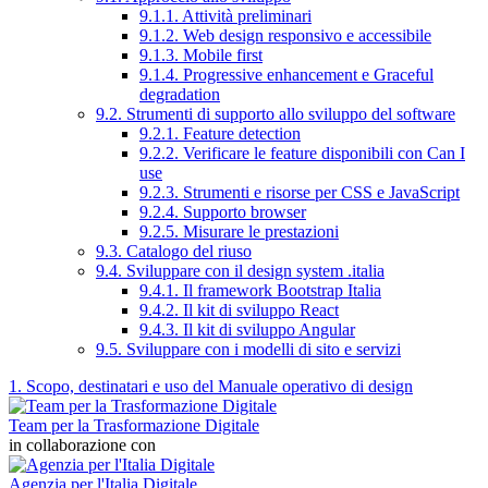
9.1.1. Attività preliminari
9.1.2. Web design responsivo e accessibile
9.1.3. Mobile first
9.1.4. Progressive enhancement e Graceful
degradation
9.2. Strumenti di supporto allo sviluppo del software
9.2.1. Feature detection
9.2.2. Verificare le feature disponibili con Can I
use
9.2.3. Strumenti e risorse per CSS e JavaScript
9.2.4. Supporto browser
9.2.5. Misurare le prestazioni
9.3. Catalogo del riuso
9.4. Sviluppare con il design system .italia
9.4.1. Il framework Bootstrap Italia
9.4.2. Il kit di sviluppo React
9.4.3. Il kit di sviluppo Angular
9.5. Sviluppare con i modelli di sito e servizi
1. Scopo, destinatari e uso del Manuale operativo di design
Team per la Trasformazione Digitale
in collaborazione con
Agenzia per l'Italia Digitale