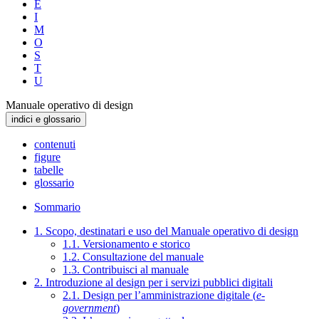
E
I
M
O
S
T
U
Manuale operativo di design
indici e glossario
contenuti
figure
tabelle
glossario
Sommario
1. Scopo, destinatari e uso del Manuale operativo di design
1.1. Versionamento e storico
1.2. Consultazione del manuale
1.3. Contribuisci al manuale
2. Introduzione al design per i servizi pubblici digitali
2.1. Design per l’amministrazione digitale (
e-
government
)