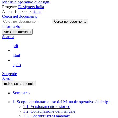
Manuale operativo di design
Progetto:
Designers Italia
Amministrazione:
italia
Cerca nel documento
Cerca nel documento
Informazioni
versione-corrente
Scarica
pdf
html
epub
Sorgente
Azioni
indice dei contenuti
Sommario
1. Scopo, destinatari e uso del Manuale operativo di design
1.1. Versionamento e storico
1.2. Consultazione del manuale
1.3. Contribuisci al manuale