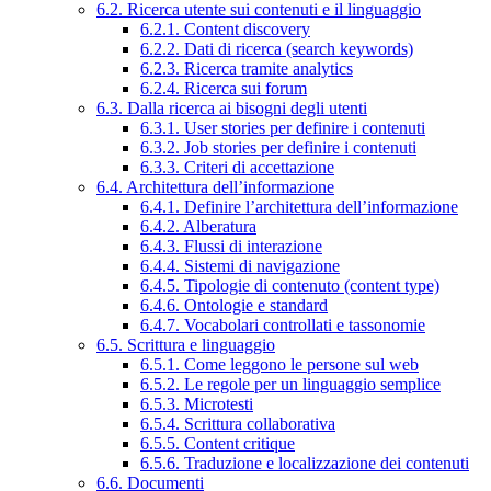
6.2. Ricerca utente sui contenuti e il linguaggio
6.2.1. Content discovery
6.2.2. Dati di ricerca (search keywords)
6.2.3. Ricerca tramite analytics
6.2.4. Ricerca sui forum
6.3. Dalla ricerca ai bisogni degli utenti
6.3.1. User stories per definire i contenuti
6.3.2. Job stories per definire i contenuti
6.3.3. Criteri di accettazione
6.4. Architettura dell’informazione
6.4.1. Definire l’architettura dell’informazione
6.4.2. Alberatura
6.4.3. Flussi di interazione
6.4.4. Sistemi di navigazione
6.4.5. Tipologie di contenuto (content type)
6.4.6. Ontologie e standard
6.4.7. Vocabolari controllati e tassonomie
6.5. Scrittura e linguaggio
6.5.1. Come leggono le persone sul web
6.5.2. Le regole per un linguaggio semplice
6.5.3. Microtesti
6.5.4. Scrittura collaborativa
6.5.5. Content critique
6.5.6. Traduzione e localizzazione dei contenuti
6.6. Documenti