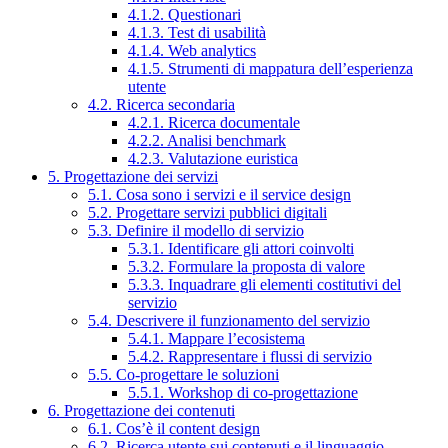
4.1.2. Questionari
4.1.3. Test di usabilità
4.1.4. Web analytics
4.1.5. Strumenti di mappatura dell’esperienza
utente
4.2. Ricerca secondaria
4.2.1. Ricerca documentale
4.2.2. Analisi benchmark
4.2.3. Valutazione euristica
5. Progettazione dei servizi
5.1. Cosa sono i servizi e il service design
5.2. Progettare servizi pubblici digitali
5.3. Definire il modello di servizio
5.3.1. Identificare gli attori coinvolti
5.3.2. Formulare la proposta di valore
5.3.3. Inquadrare gli elementi costitutivi del
servizio
5.4. Descrivere il funzionamento del servizio
5.4.1. Mappare l’ecosistema
5.4.2. Rappresentare i flussi di servizio
5.5. Co-progettare le soluzioni
5.5.1. Workshop di co-progettazione
6. Progettazione dei contenuti
6.1. Cos’è il content design
6.2. Ricerca utente sui contenuti e il linguaggio