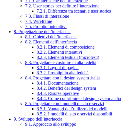
7.1. Caratteristiche dell’interazione
7.2. User stories per definire l’interazione
7.2.1. Differenza tra scenari e user stories
7.3. Flussi di interazione
7.4. Wireframe
7.5. Prototipi interattivi
8. Progettazione dell’interfaccia
8.1. Obiettivi dell’interfaccia
8.2. Elementi dell’interfaccia
8.2.1. Elementi di composizione
8.2.2. Elementi interattivi
8.2.3. Elementi testuali (microtesti)
8.3. Progettare e costruire in alta fedeltà
8.3.1. Layout di pagina
8.3.2. Prototipi in alta fedeltà
8.4. Progettare con il design system .italia
8.4.1. Documentazione
8.4.2. Benefici del design system
8.4.3. Risorse operative
8.4.4. Come contribuire al design system .italia
8.5. Progettare con i modelli di sito e servizi
8.5.1. Vantaggi dell’utilizzo dei modelli
8.5.2. I modelli di sito e servizi disponibili
9. Sviluppo dell’interfaccia
9.1. Approccio allo sviluppo