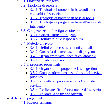
3.1. Obiettivi del progetto
3.2. Tipologie di progetti
3.2.1. Tipologie di progetto in base agli attori
coinvolti nel servizio
3.2.2. Tipologie di progetto in base al focus
3.2.3. Tipologie di progetto in base all’ambito di
intervento
3.3. Competenze, ruoli e figure coinvolte
3.3.1. Coordinatore di progetto
3.3.2. Definire ruoli e responsabilità
3.4. Metodo di lavoro
3.4.1. Definire processi, strumenti e rituali
3.4.2. Curare la documentazione di progetto
3.4.3. Organizzare tavoli tecnici collaborativi
3.4.4. Prendere decisioni
3.5. Il processo progettuale
3.5.1. Organizzare il progetto e la sua gestione
3.5.2. Comprendere il contesto d’uso del servizio
pubblico
3.5.3. Progettare i processi e i
touchpoint
del
servizio
3.5.4. Realizzare l’interfaccia utente del servizio
3.5.5. Validare la soluzione ottenuta
4. Ricerca progettuale
4.1. Ricerca primaria