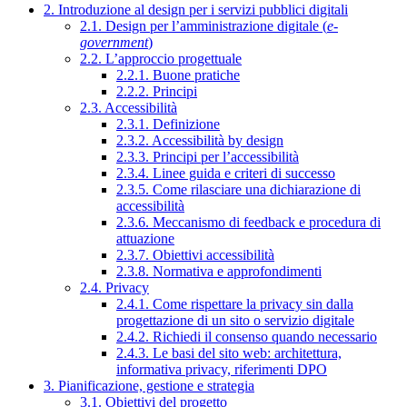
2. Introduzione al design per i servizi pubblici digitali
2.1. Design per l’amministrazione digitale (
e-
government
)
2.2. L’approccio progettuale
2.2.1. Buone pratiche
2.2.2. Principi
2.3. Accessibilità
2.3.1. Definizione
2.3.2. Accessibilità by design
2.3.3. Principi per l’accessibilità
2.3.4. Linee guida e criteri di successo
2.3.5. Come rilasciare una dichiarazione di
accessibilità
2.3.6. Meccanismo di feedback e procedura di
attuazione
2.3.7. Obiettivi accessibilità
2.3.8. Normativa e approfondimenti
2.4. Privacy
2.4.1. Come rispettare la privacy sin dalla
progettazione di un sito o servizio digitale
2.4.2. Richiedi il consenso quando necessario
2.4.3. Le basi del sito web: architettura,
informativa privacy, riferimenti DPO
3. Pianificazione, gestione e strategia
3.1. Obiettivi del progetto