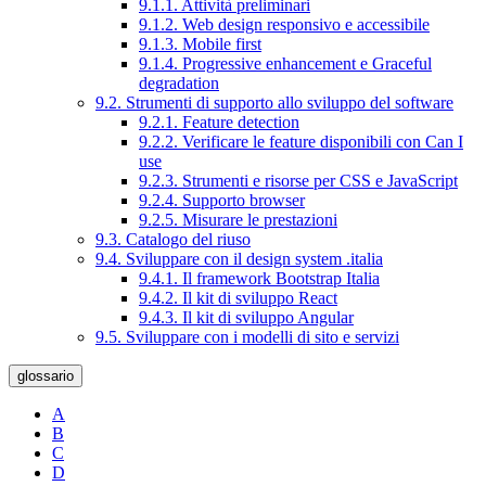
9.1.1. Attività preliminari
9.1.2. Web design responsivo e accessibile
9.1.3. Mobile first
9.1.4. Progressive enhancement e Graceful
degradation
9.2. Strumenti di supporto allo sviluppo del software
9.2.1. Feature detection
9.2.2. Verificare le feature disponibili con Can I
use
9.2.3. Strumenti e risorse per CSS e JavaScript
9.2.4. Supporto browser
9.2.5. Misurare le prestazioni
9.3. Catalogo del riuso
9.4. Sviluppare con il design system .italia
9.4.1. Il framework Bootstrap Italia
9.4.2. Il kit di sviluppo React
9.4.3. Il kit di sviluppo Angular
9.5. Sviluppare con i modelli di sito e servizi
glossario
A
B
C
D