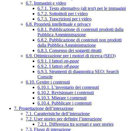
6.7. Immagini e video
6.7.1. Testo alternativo (alt text) per le immagini
6.7.2. Sottotitoli per i video
6.7.3. Trascrizioni per i video
6.8. Proprietà intellettuale e privacy
6.8.1. Pubblicazione di contenuti prodotti dalla
Pubblica Amministrazione
6.8.2. Pubblicazione di contenuti non prodotti
dalla Pubblica Amministrazione
6.8.3. Consenso dei soggetti ritratti
6.9. Ottimizzazione per i motori di ricerca (SEO)
6.9.1. I fattori
on-page
6.9.2. I fattori
off-page
6.9.3. Strumenti di diagnostica SEO: Search
Console
6.10. Gestire i contenuti
6.10.1. L’inventario dei contenuti
6.10.2. Revisionare i contenuti
6.10.3. Migrare i contenuti
6.10.4. Pubblicare i contenuti
7. Progettazione dell’interazione
7.1. Caratteristiche dell’interazione
7.2. User stories per definire l’interazione
7.2.1. Differenza tra scenari e user stories
7.3. Flussi di interazione