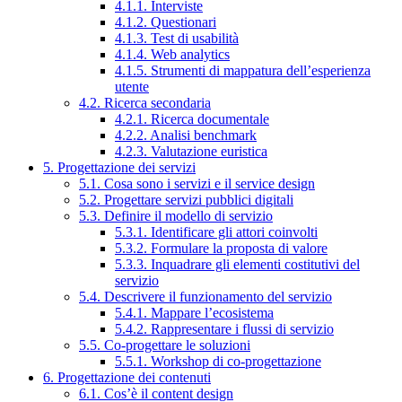
4.1.1. Interviste
4.1.2. Questionari
4.1.3. Test di usabilità
4.1.4. Web analytics
4.1.5. Strumenti di mappatura dell’esperienza
utente
4.2. Ricerca secondaria
4.2.1. Ricerca documentale
4.2.2. Analisi benchmark
4.2.3. Valutazione euristica
5. Progettazione dei servizi
5.1. Cosa sono i servizi e il service design
5.2. Progettare servizi pubblici digitali
5.3. Definire il modello di servizio
5.3.1. Identificare gli attori coinvolti
5.3.2. Formulare la proposta di valore
5.3.3. Inquadrare gli elementi costitutivi del
servizio
5.4. Descrivere il funzionamento del servizio
5.4.1. Mappare l’ecosistema
5.4.2. Rappresentare i flussi di servizio
5.5. Co-progettare le soluzioni
5.5.1. Workshop di co-progettazione
6. Progettazione dei contenuti
6.1. Cos’è il content design