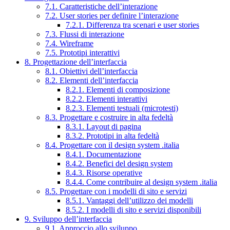
7.1. Caratteristiche dell’interazione
7.2. User stories per definire l’interazione
7.2.1. Differenza tra scenari e user stories
7.3. Flussi di interazione
7.4. Wireframe
7.5. Prototipi interattivi
8. Progettazione dell’interfaccia
8.1. Obiettivi dell’interfaccia
8.2. Elementi dell’interfaccia
8.2.1. Elementi di composizione
8.2.2. Elementi interattivi
8.2.3. Elementi testuali (microtesti)
8.3. Progettare e costruire in alta fedeltà
8.3.1. Layout di pagina
8.3.2. Prototipi in alta fedeltà
8.4. Progettare con il design system .italia
8.4.1. Documentazione
8.4.2. Benefici del design system
8.4.3. Risorse operative
8.4.4. Come contribuire al design system .italia
8.5. Progettare con i modelli di sito e servizi
8.5.1. Vantaggi dell’utilizzo dei modelli
8.5.2. I modelli di sito e servizi disponibili
9. Sviluppo dell’interfaccia
9.1. Approccio allo sviluppo