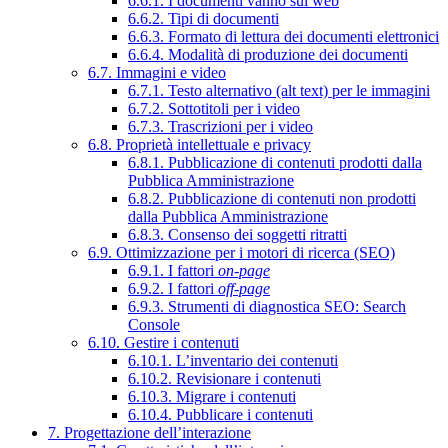
6.6.1. I documenti vanno sul web
6.6.2. Tipi di documenti
6.6.3. Formato di lettura dei documenti elettronici
6.6.4. Modalità di produzione dei documenti
6.7. Immagini e video
6.7.1. Testo alternativo (alt text) per le immagini
6.7.2. Sottotitoli per i video
6.7.3. Trascrizioni per i video
6.8. Proprietà intellettuale e privacy
6.8.1. Pubblicazione di contenuti prodotti dalla
Pubblica Amministrazione
6.8.2. Pubblicazione di contenuti non prodotti
dalla Pubblica Amministrazione
6.8.3. Consenso dei soggetti ritratti
6.9. Ottimizzazione per i motori di ricerca (SEO)
6.9.1. I fattori
on-page
6.9.2. I fattori
off-page
6.9.3. Strumenti di diagnostica SEO: Search
Console
6.10. Gestire i contenuti
6.10.1. L’inventario dei contenuti
6.10.2. Revisionare i contenuti
6.10.3. Migrare i contenuti
6.10.4. Pubblicare i contenuti
7. Progettazione dell’interazione