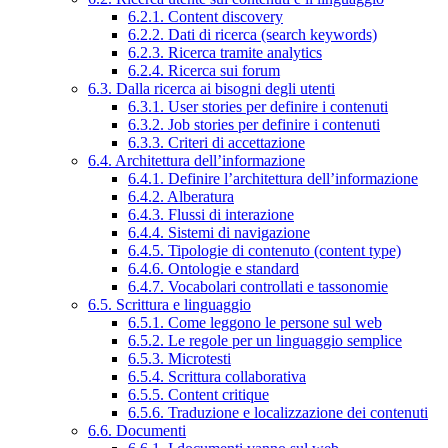
6.2.1. Content discovery
6.2.2. Dati di ricerca (search keywords)
6.2.3. Ricerca tramite analytics
6.2.4. Ricerca sui forum
6.3. Dalla ricerca ai bisogni degli utenti
6.3.1. User stories per definire i contenuti
6.3.2. Job stories per definire i contenuti
6.3.3. Criteri di accettazione
6.4. Architettura dell’informazione
6.4.1. Definire l’architettura dell’informazione
6.4.2. Alberatura
6.4.3. Flussi di interazione
6.4.4. Sistemi di navigazione
6.4.5. Tipologie di contenuto (content type)
6.4.6. Ontologie e standard
6.4.7. Vocabolari controllati e tassonomie
6.5. Scrittura e linguaggio
6.5.1. Come leggono le persone sul web
6.5.2. Le regole per un linguaggio semplice
6.5.3. Microtesti
6.5.4. Scrittura collaborativa
6.5.5. Content critique
6.5.6. Traduzione e localizzazione dei contenuti
6.6. Documenti