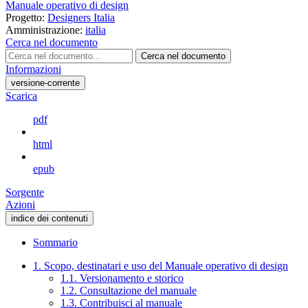
Manuale operativo di design
Progetto:
Designers Italia
Amministrazione:
italia
Cerca nel documento
Cerca nel documento
Informazioni
versione-corrente
Scarica
pdf
html
epub
Sorgente
Azioni
indice dei contenuti
Sommario
1. Scopo, destinatari e uso del Manuale operativo di design
1.1. Versionamento e storico
1.2. Consultazione del manuale
1.3. Contribuisci al manuale