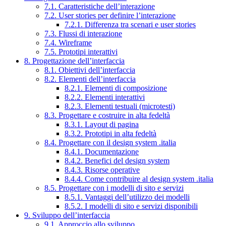
7.1. Caratteristiche dell’interazione
7.2. User stories per definire l’interazione
7.2.1. Differenza tra scenari e user stories
7.3. Flussi di interazione
7.4. Wireframe
7.5. Prototipi interattivi
8. Progettazione dell’interfaccia
8.1. Obiettivi dell’interfaccia
8.2. Elementi dell’interfaccia
8.2.1. Elementi di composizione
8.2.2. Elementi interattivi
8.2.3. Elementi testuali (microtesti)
8.3. Progettare e costruire in alta fedeltà
8.3.1. Layout di pagina
8.3.2. Prototipi in alta fedeltà
8.4. Progettare con il design system .italia
8.4.1. Documentazione
8.4.2. Benefici del design system
8.4.3. Risorse operative
8.4.4. Come contribuire al design system .italia
8.5. Progettare con i modelli di sito e servizi
8.5.1. Vantaggi dell’utilizzo dei modelli
8.5.2. I modelli di sito e servizi disponibili
9. Sviluppo dell’interfaccia
9.1. Approccio allo sviluppo