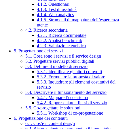
4.1.2. Questionari
4.1.3. Test di usabilità
4.1.4. Web analytics
4.1.5. Strumenti di mappatura dell’esperienza
utente
4.2. Ricerca secondaria
4.2.1. Ricerca documentale
4.2.2. Analisi benchmark
4.2.3. Valutazione euristica
5. Progettazione dei servizi
5.1. Cosa sono i servizi e il service design
5.2. Progettare servizi pubblici digitali
5.3. Definire il modello di servizio
5.3.1. Identificare gli attori coinvolti
5.3.2. Formulare la proposta di valore
5.3.3. Inquadrare gli elementi costitutivi del
servizio
5.4. Descrivere il funzionamento del servizio
5.4.1. Mappare l’ecosistema
5.4.2. Rappresentare i flussi di servizio
5.5. Co-progettare le soluzioni
5.5.1. Workshop di co-progettazione
6. Progettazione dei contenuti
6.1. Cos’è il content design
6.2. Ricerca utente sui contenuti e il linguaggio