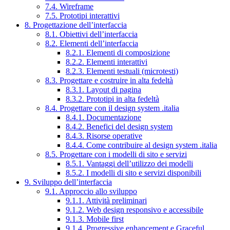
7.4. Wireframe
7.5. Prototipi interattivi
8. Progettazione dell’interfaccia
8.1. Obiettivi dell’interfaccia
8.2. Elementi dell’interfaccia
8.2.1. Elementi di composizione
8.2.2. Elementi interattivi
8.2.3. Elementi testuali (microtesti)
8.3. Progettare e costruire in alta fedeltà
8.3.1. Layout di pagina
8.3.2. Prototipi in alta fedeltà
8.4. Progettare con il design system .italia
8.4.1. Documentazione
8.4.2. Benefici del design system
8.4.3. Risorse operative
8.4.4. Come contribuire al design system .italia
8.5. Progettare con i modelli di sito e servizi
8.5.1. Vantaggi dell’utilizzo dei modelli
8.5.2. I modelli di sito e servizi disponibili
9. Sviluppo dell’interfaccia
9.1. Approccio allo sviluppo
9.1.1. Attività preliminari
9.1.2. Web design responsivo e accessibile
9.1.3. Mobile first
9.1.4. Progressive enhancement e Graceful