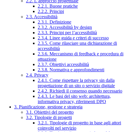
2.2. L’approccio progettuale
2.2.1. Buone pratiche
2.2.2. Principi
2.3. Accessibilità
2.3.1. Definizione
2.3.2. Accessibilità by design
2.3.3. Principi per l’accessibilità
2.3.4. Linee guida e criteri di successo
2.3.5. Come rilasciare una dichiarazione di
accessibilità
2.3.6. Meccanismo di feedback e procedura di
attuazione
2.3.7. Obiettivi accessibilità
2.3.8. Normativa e approfondimenti
2.4. Privacy
2.4.1. Come rispettare la privacy sin dalla
progettazione di un sito o servizio digitale
2.4.2. Richiedi il consenso quando necessario
2.4.3. Le basi del sito web: architettura,
informativa privacy, riferimenti DPO
3. Pianificazione, gestione e strategia
3.1. Obiettivi del progetto
3.2. Tipologie di progetti
3.2.1. Tipologie di progetto in base agli attori
coinvolti nel servizio