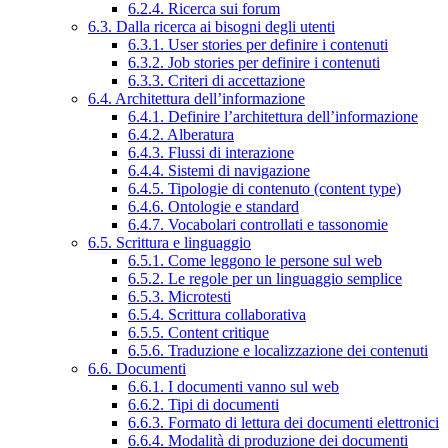
6.2.4. Ricerca sui forum
6.3. Dalla ricerca ai bisogni degli utenti
6.3.1. User stories per definire i contenuti
6.3.2. Job stories per definire i contenuti
6.3.3. Criteri di accettazione
6.4. Architettura dell’informazione
6.4.1. Definire l’architettura dell’informazione
6.4.2. Alberatura
6.4.3. Flussi di interazione
6.4.4. Sistemi di navigazione
6.4.5. Tipologie di contenuto (content type)
6.4.6. Ontologie e standard
6.4.7. Vocabolari controllati e tassonomie
6.5. Scrittura e linguaggio
6.5.1. Come leggono le persone sul web
6.5.2. Le regole per un linguaggio semplice
6.5.3. Microtesti
6.5.4. Scrittura collaborativa
6.5.5. Content critique
6.5.6. Traduzione e localizzazione dei contenuti
6.6. Documenti
6.6.1. I documenti vanno sul web
6.6.2. Tipi di documenti
6.6.3. Formato di lettura dei documenti elettronici
6.6.4. Modalità di produzione dei documenti