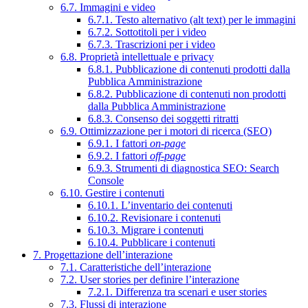
6.7. Immagini e video
6.7.1. Testo alternativo (alt text) per le immagini
6.7.2. Sottotitoli per i video
6.7.3. Trascrizioni per i video
6.8. Proprietà intellettuale e privacy
6.8.1. Pubblicazione di contenuti prodotti dalla
Pubblica Amministrazione
6.8.2. Pubblicazione di contenuti non prodotti
dalla Pubblica Amministrazione
6.8.3. Consenso dei soggetti ritratti
6.9. Ottimizzazione per i motori di ricerca (SEO)
6.9.1. I fattori
on-page
6.9.2. I fattori
off-page
6.9.3. Strumenti di diagnostica SEO: Search
Console
6.10. Gestire i contenuti
6.10.1. L’inventario dei contenuti
6.10.2. Revisionare i contenuti
6.10.3. Migrare i contenuti
6.10.4. Pubblicare i contenuti
7. Progettazione dell’interazione
7.1. Caratteristiche dell’interazione
7.2. User stories per definire l’interazione
7.2.1. Differenza tra scenari e user stories
7.3. Flussi di interazione