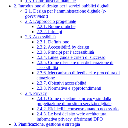
1.3. Contribuisci al manuale
2. Introduzione al design per i servizi pubblici digitali
2.1. Design per l’amministrazione digitale (
e-
government
)
2.2. L’approccio progettuale
2.2.1. Buone pratiche
2.2.2. Principi
2.3. Accessibilità
2.3.1. Definizione
2.3.2. Accessibilità by design
2.3.3. Principi per l’accessibilità
2.3.4. Linee guida e criteri di successo
2.3.5. Come rilasciare una dichiarazione di
accessibilità
2.3.6. Meccanismo di feedback e procedura di
attuazione
2.3.7. Obiettivi accessibilità
2.3.8. Normativa e approfondimenti
2.4. Privacy
2.4.1. Come rispettare la privacy sin dalla
progettazione di un sito o servizio digitale
2.4.2. Richiedi il consenso quando necessario
2.4.3. Le basi del sito web: architettura,
informativa privacy, riferimenti DPO
3. Pianificazione, gestione e strategia