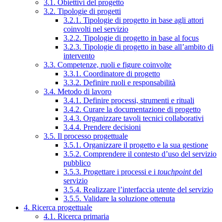
3.1. Obiettivi del progetto
3.2. Tipologie di progetti
3.2.1. Tipologie di progetto in base agli attori
coinvolti nel servizio
3.2.2. Tipologie di progetto in base al focus
3.2.3. Tipologie di progetto in base all’ambito di
intervento
3.3. Competenze, ruoli e figure coinvolte
3.3.1. Coordinatore di progetto
3.3.2. Definire ruoli e responsabilità
3.4. Metodo di lavoro
3.4.1. Definire processi, strumenti e rituali
3.4.2. Curare la documentazione di progetto
3.4.3. Organizzare tavoli tecnici collaborativi
3.4.4. Prendere decisioni
3.5. Il processo progettuale
3.5.1. Organizzare il progetto e la sua gestione
3.5.2. Comprendere il contesto d’uso del servizio
pubblico
3.5.3. Progettare i processi e i
touchpoint
del
servizio
3.5.4. Realizzare l’interfaccia utente del servizio
3.5.5. Validare la soluzione ottenuta
4. Ricerca progettuale
4.1. Ricerca primaria