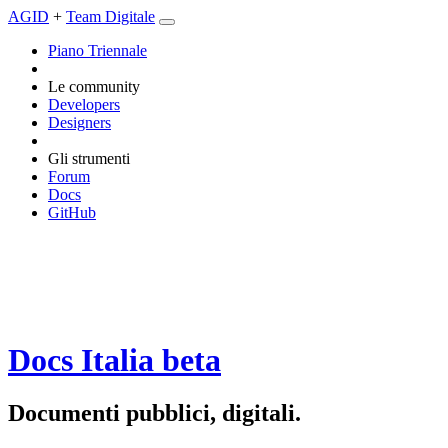
AGID
+
Team Digitale
Piano Triennale
Le community
Developers
Designers
Gli strumenti
Forum
Docs
GitHub
Docs Italia
beta
Documenti pubblici, digitali.