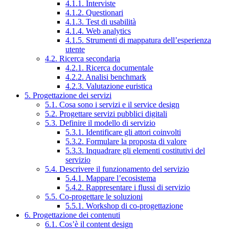
4.1.1. Interviste
4.1.2. Questionari
4.1.3. Test di usabilità
4.1.4. Web analytics
4.1.5. Strumenti di mappatura dell’esperienza
utente
4.2. Ricerca secondaria
4.2.1. Ricerca documentale
4.2.2. Analisi benchmark
4.2.3. Valutazione euristica
5. Progettazione dei servizi
5.1. Cosa sono i servizi e il service design
5.2. Progettare servizi pubblici digitali
5.3. Definire il modello di servizio
5.3.1. Identificare gli attori coinvolti
5.3.2. Formulare la proposta di valore
5.3.3. Inquadrare gli elementi costitutivi del
servizio
5.4. Descrivere il funzionamento del servizio
5.4.1. Mappare l’ecosistema
5.4.2. Rappresentare i flussi di servizio
5.5. Co-progettare le soluzioni
5.5.1. Workshop di co-progettazione
6. Progettazione dei contenuti
6.1. Cos’è il content design