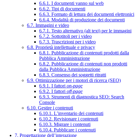
6.6.1. I documenti vanno sul web
6.6.2. Tipi di documenti
6.6.3. Formato di lettura dei documenti elettronici
6.6.4. Modalità di produzione dei documenti
6.7. Immagini e video
6.7.1. Testo alternativo (alt text) per le immagini
6.7.2. Sottotitoli per i video
6.7.3. Trascrizioni per i video
6.8. Proprietà intellettuale e privacy
6.8.1. Pubblicazione di contenuti prodotti dalla
Pubblica Amministrazione
6.8.2. Pubblicazione di contenuti non prodotti
dalla Pubblica Amministrazione
6.8.3. Consenso dei soggetti ritratti
6.9. Ottimizzazione per i motori di ricerca (SEO)
6.9.1. I fattori
on-page
6.9.2. I fattori
off-page
6.9.3. Strumenti di diagnostica SEO: Search
Console
6.10. Gestire i contenuti
6.10.1. L’inventario dei contenuti
6.10.2. Revisionare i contenuti
6.10.3. Migrare i contenuti
6.10.4. Pubblicare i contenuti
7. Progettazione dell’interazione