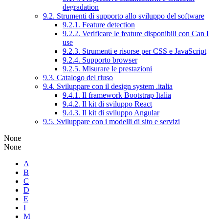
degradation
9.2. Strumenti di supporto allo sviluppo del software
9.2.1. Feature detection
9.2.2. Verificare le feature disponibili con Can I
use
9.2.3. Strumenti e risorse per CSS e JavaScript
9.2.4. Supporto browser
9.2.5. Misurare le prestazioni
9.3. Catalogo del riuso
9.4. Sviluppare con il design system .italia
9.4.1. Il framework Bootstrap Italia
9.4.2. Il kit di sviluppo React
9.4.3. Il kit di sviluppo Angular
9.5. Sviluppare con i modelli di sito e servizi
None
None
A
B
C
D
E
I
M