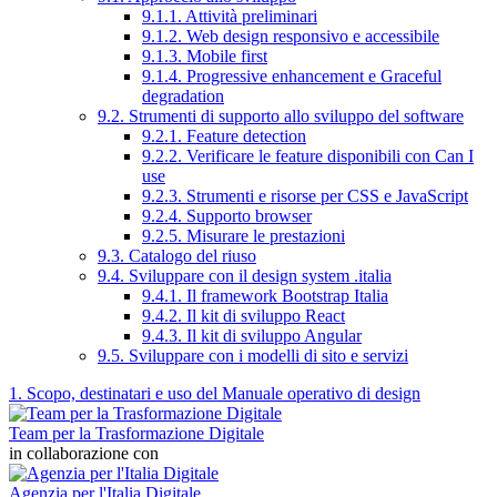
9.1.1. Attività preliminari
9.1.2. Web design responsivo e accessibile
9.1.3. Mobile first
9.1.4. Progressive enhancement e Graceful
degradation
9.2. Strumenti di supporto allo sviluppo del software
9.2.1. Feature detection
9.2.2. Verificare le feature disponibili con Can I
use
9.2.3. Strumenti e risorse per CSS e JavaScript
9.2.4. Supporto browser
9.2.5. Misurare le prestazioni
9.3. Catalogo del riuso
9.4. Sviluppare con il design system .italia
9.4.1. Il framework Bootstrap Italia
9.4.2. Il kit di sviluppo React
9.4.3. Il kit di sviluppo Angular
9.5. Sviluppare con i modelli di sito e servizi
1. Scopo, destinatari e uso del Manuale operativo di design
Team per la Trasformazione Digitale
in collaborazione con
Agenzia per l'Italia Digitale