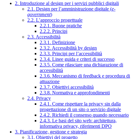
2. Introduzione al design per i servizi pubblici digitali
2.1. Design per l’amministrazione digitale (
e-
government
)
2.2. L’approccio progettuale
2.2.1. Buone pratiche
2.2.2. Principi
2.3. Accessibilità
2.3.1. Definizione
2.3.2. Accessibilità by design
2.3.3. Principi per l’accessibilità
2.3.4. Linee guida e criteri di successo
2.3.5. Come rilasciare una dichiarazione di
accessibilità
2.3.6. Meccanismo di feedback e procedura di
attuazione
2.3.7. Obiettivi accessibilità
2.3.8. Normativa e approfondimenti
2.4. Privacy
2.4.1. Come rispettare la privacy sin dalla
progettazione di un sito o servizio digitale
2.4.2. Richiedi il consenso quando necessario
2.4.3. Le basi del sito web: architettura,
informativa privacy, riferimenti DPO
3. Pianificazione, gestione e strategia
3.1. Obiettivi del progetto