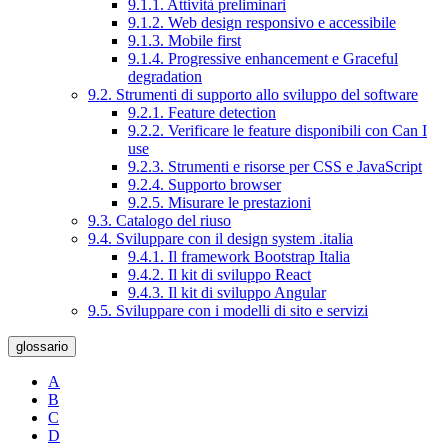
9.1.1. Attività preliminari
9.1.2. Web design responsivo e accessibile
9.1.3. Mobile first
9.1.4. Progressive enhancement e Graceful
degradation
9.2. Strumenti di supporto allo sviluppo del software
9.2.1. Feature detection
9.2.2. Verificare le feature disponibili con Can I
use
9.2.3. Strumenti e risorse per CSS e JavaScript
9.2.4. Supporto browser
9.2.5. Misurare le prestazioni
9.3. Catalogo del riuso
9.4. Sviluppare con il design system .italia
9.4.1. Il framework Bootstrap Italia
9.4.2. Il kit di sviluppo React
9.4.3. Il kit di sviluppo Angular
9.5. Sviluppare con i modelli di sito e servizi
glossario
A
B
C
D