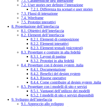
7.1. Caratteristiche dell’interazione
7.2. User stories per definire l’interazione
7.2.1. Differenza tra scenari e user stories
7.3. Flussi di interazione
7.4. Wireframe
7.5. Prototipi interattivi
8. Progettazione dell’interfaccia
8.1. Obiettivi dell’interfaccia
8.2. Elementi dell’interfaccia
8.2.1. Elementi di composizione
8.2.2. Elementi interattivi
8.2.3. Elementi testuali (microtesti)
8.3. Progettare e costruire in alta fedeltà
8.3.1. Layout di pagina
8.3.2. Prototipi in alta fedeltà
8.4. Progettare con il design system .italia
8.4.1. Documentazione
8.4.2. Benefici del design system
8.4.3. Risorse operative
8.4.4. Come contribuire al design system .italia
8.5. Progettare con i modelli di sito e servizi
8.5.1. Vantaggi dell’utilizzo dei modelli
8.5.2. I modelli di sito e servizi disponibili
9. Sviluppo dell’interfaccia
9.1. Approccio allo sviluppo