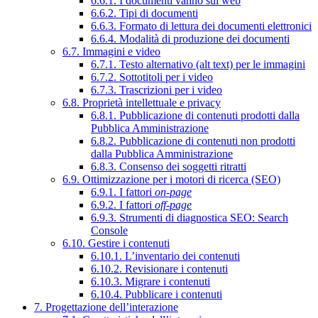
6.6.1. I documenti vanno sul web
6.6.2. Tipi di documenti
6.6.3. Formato di lettura dei documenti elettronici
6.6.4. Modalità di produzione dei documenti
6.7. Immagini e video
6.7.1. Testo alternativo (alt text) per le immagini
6.7.2. Sottotitoli per i video
6.7.3. Trascrizioni per i video
6.8. Proprietà intellettuale e privacy
6.8.1. Pubblicazione di contenuti prodotti dalla
Pubblica Amministrazione
6.8.2. Pubblicazione di contenuti non prodotti
dalla Pubblica Amministrazione
6.8.3. Consenso dei soggetti ritratti
6.9. Ottimizzazione per i motori di ricerca (SEO)
6.9.1. I fattori
on-page
6.9.2. I fattori
off-page
6.9.3. Strumenti di diagnostica SEO: Search
Console
6.10. Gestire i contenuti
6.10.1. L’inventario dei contenuti
6.10.2. Revisionare i contenuti
6.10.3. Migrare i contenuti
6.10.4. Pubblicare i contenuti
7. Progettazione dell’interazione