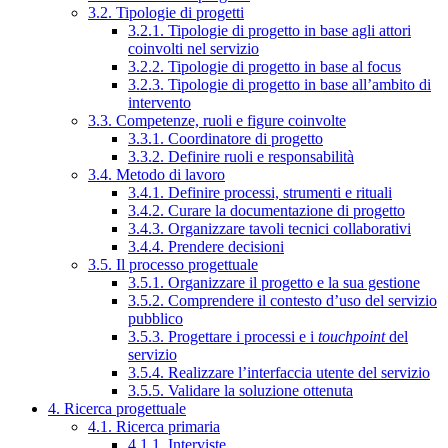
3.2. Tipologie di progetti
3.2.1. Tipologie di progetto in base agli attori
coinvolti nel servizio
3.2.2. Tipologie di progetto in base al focus
3.2.3. Tipologie di progetto in base all’ambito di
intervento
3.3. Competenze, ruoli e figure coinvolte
3.3.1. Coordinatore di progetto
3.3.2. Definire ruoli e responsabilità
3.4. Metodo di lavoro
3.4.1. Definire processi, strumenti e rituali
3.4.2. Curare la documentazione di progetto
3.4.3. Organizzare tavoli tecnici collaborativi
3.4.4. Prendere decisioni
3.5. Il processo progettuale
3.5.1. Organizzare il progetto e la sua gestione
3.5.2. Comprendere il contesto d’uso del servizio
pubblico
3.5.3. Progettare i processi e i
touchpoint
del
servizio
3.5.4. Realizzare l’interfaccia utente del servizio
3.5.5. Validare la soluzione ottenuta
4. Ricerca progettuale
4.1. Ricerca primaria
4.1.1. Interviste