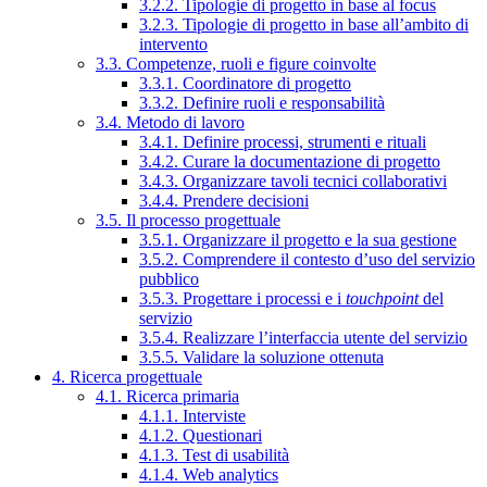
3.2.2. Tipologie di progetto in base al focus
3.2.3. Tipologie di progetto in base all’ambito di
intervento
3.3. Competenze, ruoli e figure coinvolte
3.3.1. Coordinatore di progetto
3.3.2. Definire ruoli e responsabilità
3.4. Metodo di lavoro
3.4.1. Definire processi, strumenti e rituali
3.4.2. Curare la documentazione di progetto
3.4.3. Organizzare tavoli tecnici collaborativi
3.4.4. Prendere decisioni
3.5. Il processo progettuale
3.5.1. Organizzare il progetto e la sua gestione
3.5.2. Comprendere il contesto d’uso del servizio
pubblico
3.5.3. Progettare i processi e i
touchpoint
del
servizio
3.5.4. Realizzare l’interfaccia utente del servizio
3.5.5. Validare la soluzione ottenuta
4. Ricerca progettuale
4.1. Ricerca primaria
4.1.1. Interviste
4.1.2. Questionari
4.1.3. Test di usabilità
4.1.4. Web analytics