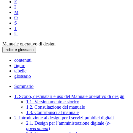
E
I
M
O
S
T
U
Manuale operativo di design
indici e glossario
contenuti
figure
tabelle
glossario
Sommario
1. Scopo, destinatari e uso del Manuale operativo di design
1.1. Versionamento e storico
1.2. Consultazione del manuale
1.3. Contribuisci al manuale
2. Introduzione al design per i servizi pubblici digitali
2.1. Design per l’amministrazione digitale (
e-
government
)