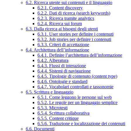
6.2. Ricerca utente sui contenuti e il linguaggio
6.2.1. Content discovery
6.2.2. Dati di ricerca (search keywords)
6.2.3. Ricerca tramite analytics
6.2.4. Ricerca sui forum
6.3. Dalla ricerca ai bisogni degli utenti
6.3.1. User stories per definire i contenuti
6.3.2. Job stories per definire i contenuti
6.3.3. Criteri di accettazione
6.4. Architettura dell’informazione
6.4.1. Definire l’architettura dell’informazione
6.4.2. Alberatura
6.4.3. Flussi di interazione
6.4.4. Sistemi di navigazione
6.4.5. Tipologie di contenuto (content type)
6.4.6. Ontologie e standard
6.4.7. Vocabolari controllati e tassonomie
6.5. Scrittura e linguaggio
6.5.1. Come leggono le persone sul web
6.5.2. Le regole per un linguaggio semplice
6.5.3. Microtesti
6.5.4. Scrittura collaborativa
6.5.5. Content critique
6.5.6. Traduzione e localizzazione dei contenuti
6.6. Documenti