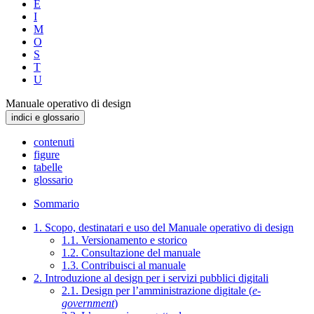
E
I
M
O
S
T
U
Manuale operativo di design
indici e glossario
contenuti
figure
tabelle
glossario
Sommario
1. Scopo, destinatari e uso del Manuale operativo di design
1.1. Versionamento e storico
1.2. Consultazione del manuale
1.3. Contribuisci al manuale
2. Introduzione al design per i servizi pubblici digitali
2.1. Design per l’amministrazione digitale (
e-
government
)