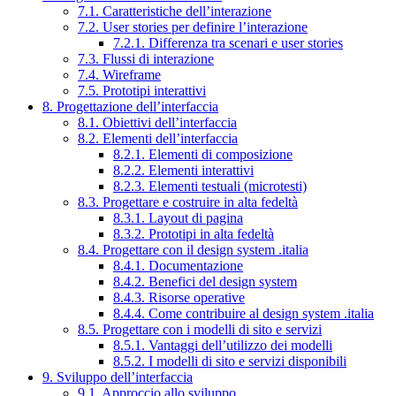
7.1. Caratteristiche dell’interazione
7.2. User stories per definire l’interazione
7.2.1. Differenza tra scenari e user stories
7.3. Flussi di interazione
7.4. Wireframe
7.5. Prototipi interattivi
8. Progettazione dell’interfaccia
8.1. Obiettivi dell’interfaccia
8.2. Elementi dell’interfaccia
8.2.1. Elementi di composizione
8.2.2. Elementi interattivi
8.2.3. Elementi testuali (microtesti)
8.3. Progettare e costruire in alta fedeltà
8.3.1. Layout di pagina
8.3.2. Prototipi in alta fedeltà
8.4. Progettare con il design system .italia
8.4.1. Documentazione
8.4.2. Benefici del design system
8.4.3. Risorse operative
8.4.4. Come contribuire al design system .italia
8.5. Progettare con i modelli di sito e servizi
8.5.1. Vantaggi dell’utilizzo dei modelli
8.5.2. I modelli di sito e servizi disponibili
9. Sviluppo dell’interfaccia
9.1. Approccio allo sviluppo