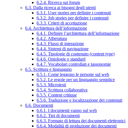
6.2.4. Ricerca sui forum
6.3. Dalla ricerca ai bisogni degli utenti
6.3.1. User stories per definire i contenuti
6.3.2. Job stories per definire i contenuti
6.3.3. Criteri di accettazione
6.4. Architettura dell’informazione
6.4.1. Definire l’architettura dell’informazione
6.4.2. Alberatura
6.4.3. Flussi di interazione
6.4.4. Sistemi di navigazione
6.4.5. Tipologie di contenuto (content type)
6.4.6. Ontologie e standard
6.4.7. Vocabolari controllati e tassonomie
6.5. Scrittura e linguaggio
6.5.1. Come leggono le persone sul web
6.5.2. Le regole per un linguaggio semplice
6.5.3. Microtesti
6.5.4. Scrittura collaborativa
6.5.5. Content critique
6.5.6. Traduzione e localizzazione dei contenuti
6.6. Documenti
6.6.1. I documenti vanno sul web
6.6.2. Tipi di documenti
6.6.3. Formato di lettura dei documenti elettronici
6.6.4. Modalità di produzione dei documenti