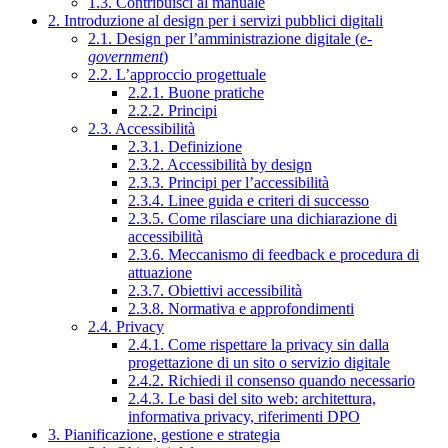
1.3. Contribuisci al manuale
2. Introduzione al design per i servizi pubblici digitali
2.1. Design per l’amministrazione digitale (
e-
government
)
2.2. L’approccio progettuale
2.2.1. Buone pratiche
2.2.2. Principi
2.3. Accessibilità
2.3.1. Definizione
2.3.2. Accessibilità by design
2.3.3. Principi per l’accessibilità
2.3.4. Linee guida e criteri di successo
2.3.5. Come rilasciare una dichiarazione di
accessibilità
2.3.6. Meccanismo di feedback e procedura di
attuazione
2.3.7. Obiettivi accessibilità
2.3.8. Normativa e approfondimenti
2.4. Privacy
2.4.1. Come rispettare la privacy sin dalla
progettazione di un sito o servizio digitale
2.4.2. Richiedi il consenso quando necessario
2.4.3. Le basi del sito web: architettura,
informativa privacy, riferimenti DPO
3. Pianificazione, gestione e strategia