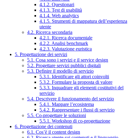
4.1.2. Questionari
4.1.3. Test di usabilità
4.1.4. Web analytics
4.1.5. Strumenti di mappatura dell’esperienza
utente
4.2. Ricerca secondaria
4.2.1. Ricerca documentale
4.2.2. Analisi benchmark
4.2.3. Valutazione euristica
5. Progettazione dei servizi
5.1. Cosa sono i servizi e il service design
5.2. Progettare servizi pubblici digitali
5.3. Definire il modello di servizio
5.3.1. Identificare gli attori coinvolti
5.3.2. Formulare la proposta di valore
5.3.3. Inquadrare gli elementi costitutivi del
servizio
5.4. Descrivere il funzionamento del servizio
5.4.1. Mappare l’ecosistema
5.4.2. Rappresentare i flussi di servizio
5.5. Co-progettare le soluzioni
5.5.1. Workshop di co-progettazione
6. Progettazione dei contenuti
6.1. Cos’è il content design
6.2. Ricerca utente sui contenuti e il linguaggio