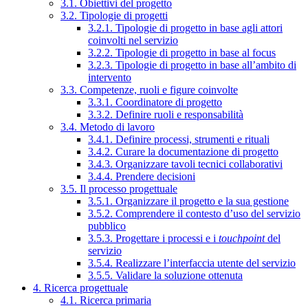
3.1. Obiettivi del progetto
3.2. Tipologie di progetti
3.2.1. Tipologie di progetto in base agli attori
coinvolti nel servizio
3.2.2. Tipologie di progetto in base al focus
3.2.3. Tipologie di progetto in base all’ambito di
intervento
3.3. Competenze, ruoli e figure coinvolte
3.3.1. Coordinatore di progetto
3.3.2. Definire ruoli e responsabilità
3.4. Metodo di lavoro
3.4.1. Definire processi, strumenti e rituali
3.4.2. Curare la documentazione di progetto
3.4.3. Organizzare tavoli tecnici collaborativi
3.4.4. Prendere decisioni
3.5. Il processo progettuale
3.5.1. Organizzare il progetto e la sua gestione
3.5.2. Comprendere il contesto d’uso del servizio
pubblico
3.5.3. Progettare i processi e i
touchpoint
del
servizio
3.5.4. Realizzare l’interfaccia utente del servizio
3.5.5. Validare la soluzione ottenuta
4. Ricerca progettuale
4.1. Ricerca primaria