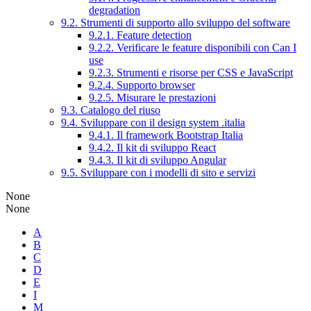
degradation
9.2. Strumenti di supporto allo sviluppo del software
9.2.1. Feature detection
9.2.2. Verificare le feature disponibili con Can I
use
9.2.3. Strumenti e risorse per CSS e JavaScript
9.2.4. Supporto browser
9.2.5. Misurare le prestazioni
9.3. Catalogo del riuso
9.4. Sviluppare con il design system .italia
9.4.1. Il framework Bootstrap Italia
9.4.2. Il kit di sviluppo React
9.4.3. Il kit di sviluppo Angular
9.5. Sviluppare con i modelli di sito e servizi
None
None
A
B
C
D
E
I
M