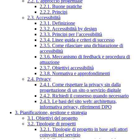
2.2. L’approccio progettuale
2.2.1. Buone pratiche
2.2.2. Principi
2.3. Accessibilità
2.3.1. Definizione
2.3.2. Accessibilità by design
2.3.3. Principi per l’accessibilità
2.3.4. Linee guida e criteri di successo
2.3.5. Come rilasciare una dichiarazione di
accessibilità
2.3.6. Meccanismo di feedback e procedura di
attuazione
2.3.7. Obiettivi accessibilità
2.3.8. Normativa e approfondimenti
2.4. Privacy
2.4.1. Come rispettare la privacy sin dalla
progettazione di un sito o servizio digitale
2.4.2. Richiedi il consenso quando necessario
2.4.3. Le basi del sito web: architettura,
informativa privacy, riferimenti DPO
3. Pianificazione, gestione e strategia
3.1. Obiettivi del progetto
3.2. Tipologie di progetti
3.2.1. Tipologie di progetto in base agli attori
coinvolti nel servizio