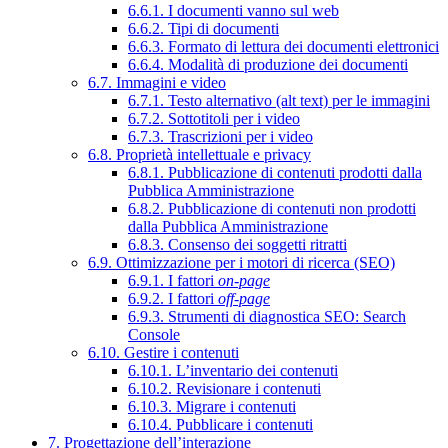
6.6.1. I documenti vanno sul web
6.6.2. Tipi di documenti
6.6.3. Formato di lettura dei documenti elettronici
6.6.4. Modalità di produzione dei documenti
6.7. Immagini e video
6.7.1. Testo alternativo (alt text) per le immagini
6.7.2. Sottotitoli per i video
6.7.3. Trascrizioni per i video
6.8. Proprietà intellettuale e privacy
6.8.1. Pubblicazione di contenuti prodotti dalla
Pubblica Amministrazione
6.8.2. Pubblicazione di contenuti non prodotti
dalla Pubblica Amministrazione
6.8.3. Consenso dei soggetti ritratti
6.9. Ottimizzazione per i motori di ricerca (SEO)
6.9.1. I fattori
on-page
6.9.2. I fattori
off-page
6.9.3. Strumenti di diagnostica SEO: Search
Console
6.10. Gestire i contenuti
6.10.1. L’inventario dei contenuti
6.10.2. Revisionare i contenuti
6.10.3. Migrare i contenuti
6.10.4. Pubblicare i contenuti
7. Progettazione dell’interazione