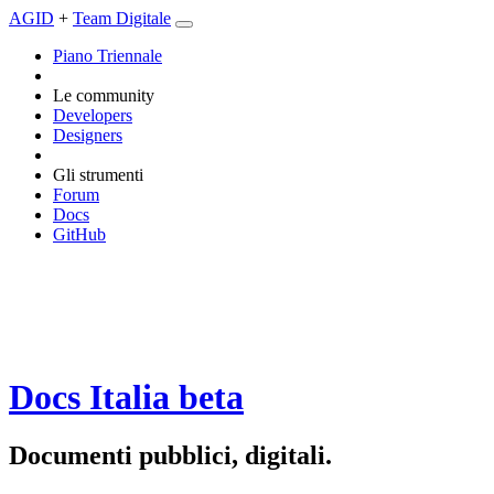
AGID
+
Team Digitale
Piano Triennale
Le community
Developers
Designers
Gli strumenti
Forum
Docs
GitHub
Docs Italia
beta
Documenti pubblici, digitali.