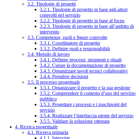
3.2. Tipologie di progetti
3.2.1. Tipologie di progetto in base agli attori
coinvolti nel servizio
3.2.2. Tipologie di progetto in base al focus
3.2.3. Tipologie di progetto in base all’ambito di
intervento
3.3. Competenze, ruoli e figure coinvolte
3.3.1. Coordinatore di progetto
3.3.2. Definire ruoli e responsabilità
3.4. Metodo di lavoro
3.4.1. Definire processi, strumenti e rituali
3.4.2. Curare la documentazione di progetto
3.4.3. Organizzare tavoli tecnici collaborativi
3.4.4. Prendere decisioni
3.5. Il processo progettuale
3.5.1. Organizzare il progetto e la sua gestione
3.5.2. Comprendere il contesto d’uso del servizio
pubblico
3.5.3. Progettare i processi e i
touchpoint
del
servizio
3.5.4. Realizzare l’interfaccia utente del servizio
3.5.5. Validare la soluzione ottenuta
4. Ricerca progettuale
4.1. Ricerca primaria
4.1.1. Interviste