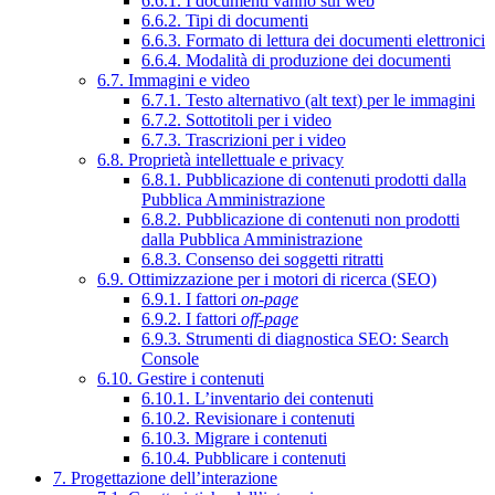
6.6.1. I documenti vanno sul web
6.6.2. Tipi di documenti
6.6.3. Formato di lettura dei documenti elettronici
6.6.4. Modalità di produzione dei documenti
6.7. Immagini e video
6.7.1. Testo alternativo (alt text) per le immagini
6.7.2. Sottotitoli per i video
6.7.3. Trascrizioni per i video
6.8. Proprietà intellettuale e privacy
6.8.1. Pubblicazione di contenuti prodotti dalla
Pubblica Amministrazione
6.8.2. Pubblicazione di contenuti non prodotti
dalla Pubblica Amministrazione
6.8.3. Consenso dei soggetti ritratti
6.9. Ottimizzazione per i motori di ricerca (SEO)
6.9.1. I fattori
on-page
6.9.2. I fattori
off-page
6.9.3. Strumenti di diagnostica SEO: Search
Console
6.10. Gestire i contenuti
6.10.1. L’inventario dei contenuti
6.10.2. Revisionare i contenuti
6.10.3. Migrare i contenuti
6.10.4. Pubblicare i contenuti
7. Progettazione dell’interazione