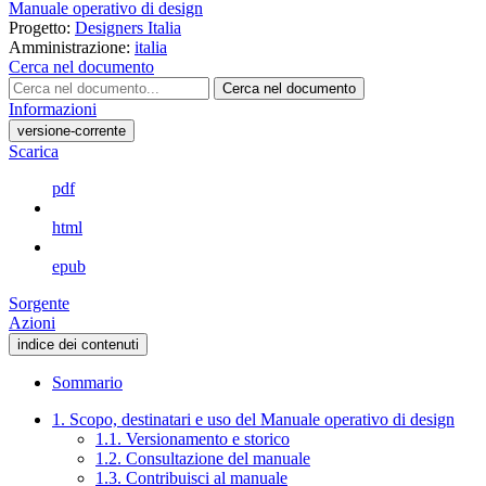
Manuale operativo di design
Progetto:
Designers Italia
Amministrazione:
italia
Cerca nel documento
Cerca nel documento
Informazioni
versione-corrente
Scarica
pdf
html
epub
Sorgente
Azioni
indice dei contenuti
Sommario
1. Scopo, destinatari e uso del Manuale operativo di design
1.1. Versionamento e storico
1.2. Consultazione del manuale
1.3. Contribuisci al manuale