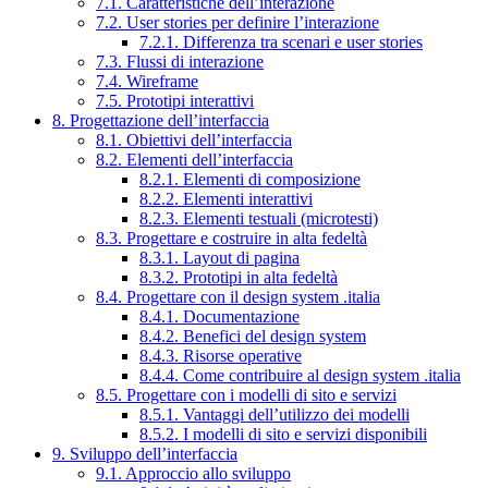
7.1. Caratteristiche dell’interazione
7.2. User stories per definire l’interazione
7.2.1. Differenza tra scenari e user stories
7.3. Flussi di interazione
7.4. Wireframe
7.5. Prototipi interattivi
8. Progettazione dell’interfaccia
8.1. Obiettivi dell’interfaccia
8.2. Elementi dell’interfaccia
8.2.1. Elementi di composizione
8.2.2. Elementi interattivi
8.2.3. Elementi testuali (microtesti)
8.3. Progettare e costruire in alta fedeltà
8.3.1. Layout di pagina
8.3.2. Prototipi in alta fedeltà
8.4. Progettare con il design system .italia
8.4.1. Documentazione
8.4.2. Benefici del design system
8.4.3. Risorse operative
8.4.4. Come contribuire al design system .italia
8.5. Progettare con i modelli di sito e servizi
8.5.1. Vantaggi dell’utilizzo dei modelli
8.5.2. I modelli di sito e servizi disponibili
9. Sviluppo dell’interfaccia
9.1. Approccio allo sviluppo