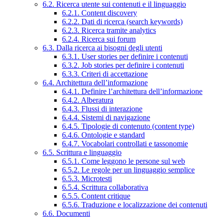
6.2. Ricerca utente sui contenuti e il linguaggio
6.2.1. Content discovery
6.2.2. Dati di ricerca (search keywords)
6.2.3. Ricerca tramite analytics
6.2.4. Ricerca sui forum
6.3. Dalla ricerca ai bisogni degli utenti
6.3.1. User stories per definire i contenuti
6.3.2. Job stories per definire i contenuti
6.3.3. Criteri di accettazione
6.4. Architettura dell’informazione
6.4.1. Definire l’architettura dell’informazione
6.4.2. Alberatura
6.4.3. Flussi di interazione
6.4.4. Sistemi di navigazione
6.4.5. Tipologie di contenuto (content type)
6.4.6. Ontologie e standard
6.4.7. Vocabolari controllati e tassonomie
6.5. Scrittura e linguaggio
6.5.1. Come leggono le persone sul web
6.5.2. Le regole per un linguaggio semplice
6.5.3. Microtesti
6.5.4. Scrittura collaborativa
6.5.5. Content critique
6.5.6. Traduzione e localizzazione dei contenuti
6.6. Documenti