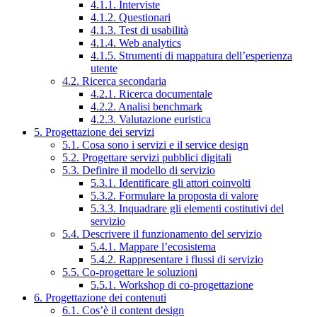
4.1.1. Interviste
4.1.2. Questionari
4.1.3. Test di usabilità
4.1.4. Web analytics
4.1.5. Strumenti di mappatura dell’esperienza
utente
4.2. Ricerca secondaria
4.2.1. Ricerca documentale
4.2.2. Analisi benchmark
4.2.3. Valutazione euristica
5. Progettazione dei servizi
5.1. Cosa sono i servizi e il service design
5.2. Progettare servizi pubblici digitali
5.3. Definire il modello di servizio
5.3.1. Identificare gli attori coinvolti
5.3.2. Formulare la proposta di valore
5.3.3. Inquadrare gli elementi costitutivi del
servizio
5.4. Descrivere il funzionamento del servizio
5.4.1. Mappare l’ecosistema
5.4.2. Rappresentare i flussi di servizio
5.5. Co-progettare le soluzioni
5.5.1. Workshop di co-progettazione
6. Progettazione dei contenuti
6.1. Cos’è il content design