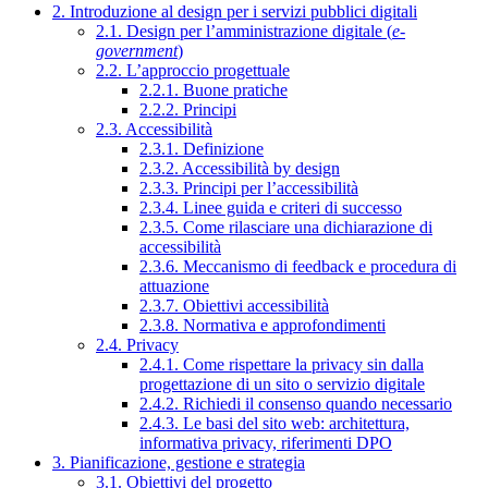
2. Introduzione al design per i servizi pubblici digitali
2.1. Design per l’amministrazione digitale (
e-
government
)
2.2. L’approccio progettuale
2.2.1. Buone pratiche
2.2.2. Principi
2.3. Accessibilità
2.3.1. Definizione
2.3.2. Accessibilità by design
2.3.3. Principi per l’accessibilità
2.3.4. Linee guida e criteri di successo
2.3.5. Come rilasciare una dichiarazione di
accessibilità
2.3.6. Meccanismo di feedback e procedura di
attuazione
2.3.7. Obiettivi accessibilità
2.3.8. Normativa e approfondimenti
2.4. Privacy
2.4.1. Come rispettare la privacy sin dalla
progettazione di un sito o servizio digitale
2.4.2. Richiedi il consenso quando necessario
2.4.3. Le basi del sito web: architettura,
informativa privacy, riferimenti DPO
3. Pianificazione, gestione e strategia
3.1. Obiettivi del progetto