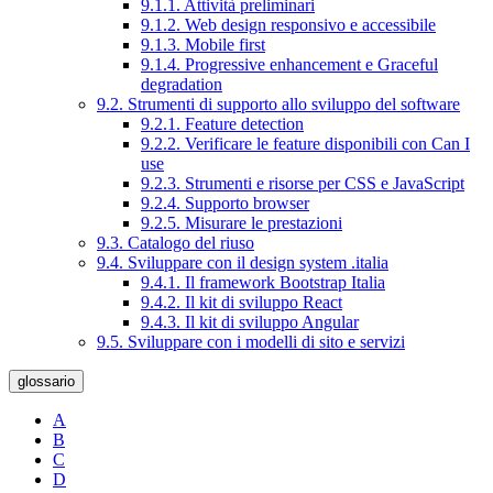
9.1.1. Attività preliminari
9.1.2. Web design responsivo e accessibile
9.1.3. Mobile first
9.1.4. Progressive enhancement e Graceful
degradation
9.2. Strumenti di supporto allo sviluppo del software
9.2.1. Feature detection
9.2.2. Verificare le feature disponibili con Can I
use
9.2.3. Strumenti e risorse per CSS e JavaScript
9.2.4. Supporto browser
9.2.5. Misurare le prestazioni
9.3. Catalogo del riuso
9.4. Sviluppare con il design system .italia
9.4.1. Il framework Bootstrap Italia
9.4.2. Il kit di sviluppo React
9.4.3. Il kit di sviluppo Angular
9.5. Sviluppare con i modelli di sito e servizi
glossario
A
B
C
D