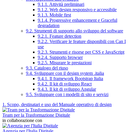
9.1.1. Attività preliminari
9.1.2. Web design responsivo e accessibile
9.1.3. Mobile first
9.1.4. Progressive enhancement e Graceful
degradation
9.2. Strumenti di supporto allo sviluppo del software
9.2.1. Feature detection
9.2.2. Verificare le feature disponibili con Can I
use
9.2.3. Strumenti e risorse per CSS e JavaScript
9.2.4. Supporto browser
9.2.5. Misurare le prestazioni
9.3. Catalogo del riuso
9.4. Sviluppare con il design system .italia
9.4.1. Il framework Bootstrap Italia
9.4.2. Il kit di sviluppo React
9.4.3. Il kit di sviluppo Angular
9.5. Sviluppare con i modelli di sito e servizi
1. Scopo, destinatari e uso del Manuale operativo di design
Team per la Trasformazione Digitale
in collaborazione con
Agenzia per l'Italia Digitale