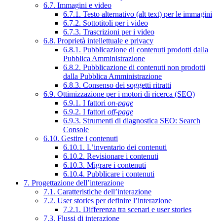
6.7. Immagini e video
6.7.1. Testo alternativo (alt text) per le immagini
6.7.2. Sottotitoli per i video
6.7.3. Trascrizioni per i video
6.8. Proprietà intellettuale e privacy
6.8.1. Pubblicazione di contenuti prodotti dalla
Pubblica Amministrazione
6.8.2. Pubblicazione di contenuti non prodotti
dalla Pubblica Amministrazione
6.8.3. Consenso dei soggetti ritratti
6.9. Ottimizzazione per i motori di ricerca (SEO)
6.9.1. I fattori
on-page
6.9.2. I fattori
off-page
6.9.3. Strumenti di diagnostica SEO: Search
Console
6.10. Gestire i contenuti
6.10.1. L’inventario dei contenuti
6.10.2. Revisionare i contenuti
6.10.3. Migrare i contenuti
6.10.4. Pubblicare i contenuti
7. Progettazione dell’interazione
7.1. Caratteristiche dell’interazione
7.2. User stories per definire l’interazione
7.2.1. Differenza tra scenari e user stories
7.3. Flussi di interazione