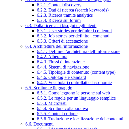
6.2.1. Content discovery
6.2.2. Dati di ricerca (search keywords)
6.2.3. Ricerca tramite analytics
6.2.4. Ricerca sui forum
6.3. Dalla ricerca ai bisogni degli utenti
6.3.1. User stories per definire i contenuti
6.3.2. Job stories per definire i contenuti
6.3.3. Criteri di accettazione
6.4. Architettura dell’informazione
6.4.1. Definire l’architettura dell’informazione
6.4.2. Alberatura
6.4.3. Flussi di interazione
6.4.4. Sistemi di navigazione
6.4.5. Tipologie di contenuto (content type)
6.4.6. Ontologie e standard
6.4.7. Vocabolari controllati e tassonomie
6.5. Scrittura e linguaggio
6.5.1. Come leggono le persone sul web
6.5.2. Le regole per un linguaggio semplice
6.5.3. Microtesti
6.5.4. Scrittura collaborativa
6.5.5. Content critique
6.5.6. Traduzione e localizzazione dei contenuti
6.6. Documenti