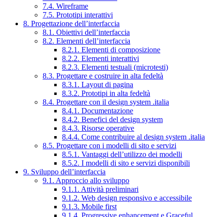
7.4. Wireframe
7.5. Prototipi interattivi
8. Progettazione dell’interfaccia
8.1. Obiettivi dell’interfaccia
8.2. Elementi dell’interfaccia
8.2.1. Elementi di composizione
8.2.2. Elementi interattivi
8.2.3. Elementi testuali (microtesti)
8.3. Progettare e costruire in alta fedeltà
8.3.1. Layout di pagina
8.3.2. Prototipi in alta fedeltà
8.4. Progettare con il design system .italia
8.4.1. Documentazione
8.4.2. Benefici del design system
8.4.3. Risorse operative
8.4.4. Come contribuire al design system .italia
8.5. Progettare con i modelli di sito e servizi
8.5.1. Vantaggi dell’utilizzo dei modelli
8.5.2. I modelli di sito e servizi disponibili
9. Sviluppo dell’interfaccia
9.1. Approccio allo sviluppo
9.1.1. Attività preliminari
9.1.2. Web design responsivo e accessibile
9.1.3. Mobile first
9.1.4. Progressive enhancement e Graceful