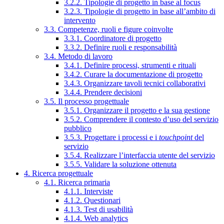
3.2.2. Tipologie di progetto in base al focus
3.2.3. Tipologie di progetto in base all’ambito di
intervento
3.3. Competenze, ruoli e figure coinvolte
3.3.1. Coordinatore di progetto
3.3.2. Definire ruoli e responsabilità
3.4. Metodo di lavoro
3.4.1. Definire processi, strumenti e rituali
3.4.2. Curare la documentazione di progetto
3.4.3. Organizzare tavoli tecnici collaborativi
3.4.4. Prendere decisioni
3.5. Il processo progettuale
3.5.1. Organizzare il progetto e la sua gestione
3.5.2. Comprendere il contesto d’uso del servizio
pubblico
3.5.3. Progettare i processi e i
touchpoint
del
servizio
3.5.4. Realizzare l’interfaccia utente del servizio
3.5.5. Validare la soluzione ottenuta
4. Ricerca progettuale
4.1. Ricerca primaria
4.1.1. Interviste
4.1.2. Questionari
4.1.3. Test di usabilità
4.1.4. Web analytics